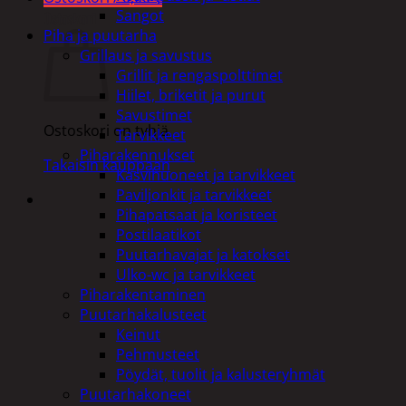
Sangot
Ostoskori
Piha ja puutarha
Grillaus ja savustus
Grillit ja rengaspolttimet
Hiilet, briketit ja purut
Savustimet
Ostoskori on tyhjä.
Tarvikkeet
Piharakennukset
Takaisin kauppaan
Kasvihuoneet ja tarvikkeet
Paviljonkit ja tarvikkeet
Pihapatsaat ja koristeet
Postilaatikot
Puutarhavajat ja katokset
Ulko-wc ja tarvikkeet
Piharakentaminen
Puutarhakalusteet
Keinut
Pehmusteet
Pöydät, tuolit ja kalusteryhmät
Puutarhakoneet