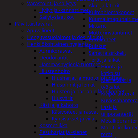
Varastointi ja säilytys
Akut ja laturit
Hyllyt ja -kannattimet
Kulmahiomakoneet
Säilytyslaatikot
Kuumailmapuhaltim
Päivittäistavarat
Mittarit
Apuvälineet
Mutterinvääntimet
Hengityssuojaimet ja desinfiointi
Porakoneet
Henkilökohtainen hygienia
Ruiskut
Aurinkorasvat
Sahat ja sirkkelit
Deodorantit
Terät ja laikat
Hammashygienia tuotteet
Hionta ja
Hiustenhoito
katkaisu
Hiusharjat ja muotoilutuotteet
Kierretapit ja
Hiuspinnit ja lenkit
työkalut
Hiusten ja parranleikkuukoneet
Kiviporanterät
Hiusvärit
Kuviosahanterä
Käsi ja jalkahoito
Lasi- ja
Käsivoiteet ja rasvat
tiiliporanterät
Kynsisakset ja viilat
Metalliporanter
Kosmetiikka
Monitoimikone
Pesuharjat ja -sienet
terät