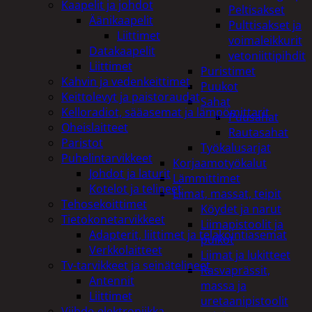
Kaapelit ja johdot
Peltisakset
Äänikaapelit
Pulttisakset ja
Liittimet
voimaleikkurit
Datakaapelit
vetoniittipihdit
Liittimet
Puristimet
Kahvin ja vedenkeittimet
Puukot
Keittolevyt ja paistoraudat
Sahat
Kelloradiot, sääasemat ja lämpömittarit
Puusahat
Oheislaitteet
Rautasahat
Paristot
Työkalusarjat
Puhelintarvikkeet
Korjaamotyökalut
Johdot ja laturit
Lämmittimet
Kotelot ja telineet
Liimat, massat, teipit
Tehosekoittimet
Köydet ja narut
Tietokonetarvikkeet
Liimapistoolit ja
Adapterit, liittimet ja telakointiasemat
puikot
Verkkolaitteet
Liimat ja lukitteet
Tv-tarvikkeet ja seinätelineet
Rasvaprässit,
Antennit
massa ja
Liittimet
uretaanipistoolit
Viihde-elektroniikka