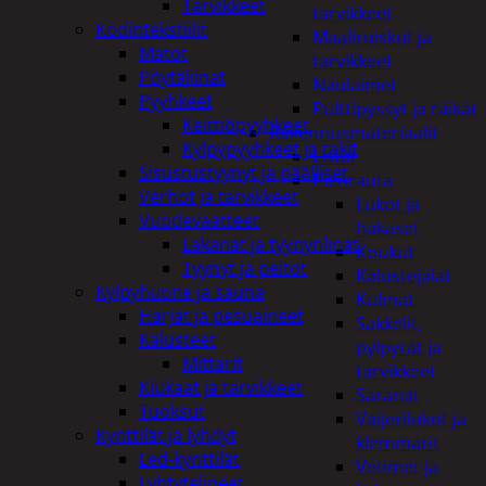
Tarvikkeet
tarvikkeet
Kodintekstiilit
Maaliruiskut ja
Matot
tarvikkeet
Pöytäliinat
Naulaimet
Pyyhkeet
Pulttipyssyt ja räikät
Keittiöpyyhkeet
Rakennusmateriaalit
Kylpypyyhkeet ja takit
Listat
Sisustustyynyt ja päälliset
Pienrauta
Verhot ja tarvikkeet
Lukot ja
Vuodevaatteet
hakaset
Lakanat ja tyynynlinat
Koukut
Tyynyt ja peitot
Kalustejalat
Kylpyhuone ja sauna
Kulmat
Harjat ja pesuaineet
Sakkelit,
Kalusteet
pylpyrät ja
Mittarit
tarvikkeet
Kiukaat ja tarvikkeet
Saranat
Tuoksut
Vaijerilukot ja
Kynttilät ja lyhdyt
klemmarit
Led-kynttilät
Vetimet ja
Lyhtytelineet