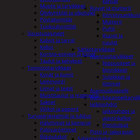
kahvat
Muotit ja tarvikkeet
Ruuvit ja mutterit
Öljykynttilät ja ulkotulet
Kiinnitysankkuri
Pöytäkynttilät
Mutterit
Tuoksukynttilät
Pultit
Sisustusesineet
Ruuvit ja
Kalvot ja tarrat
naulat
Kellot
Sähkötarvikkeet
Koriste-esineet ja kasvit
Asennustarvikkeet
Taulut ja kehykset
Nippusiteet ja
Toimistotarvikkeet
kiinnikkeet
Kynät ja kumit
Sulakkeet ja
Laminointi
liittimet
Liimat ja teipit
Asennuskaapelit
Muistitaulut ja magneetit
Aurinkopaneelitarvik
Sakset
Jatkojohdot
Vihkot ja paperit
Jatkojohdot ja
Turvajärjestelmät ja lukitus
ajastinkellot
Hälyttimet ja kamerat
Pistotulpat
Palovaroittimet
Pisto ja -jakorasiat
Riippulukot
Sähkötyökalut