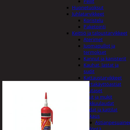
Peilit
Huonetuoksut
Juhlatarvikkeet
Koristelu
Paketointi
Keittiö ja taloustarvikkeet
Aterimet
Juomapullot ja
termokset
Kannut ja kanisterit
Kauhat, lastat ja
sudit
Kattaustarvikkeet
Kertakäyttöastiat
Lautaset
Lasit ja mukit
Leikkuulaudat
Padat ja kattilat
Tiskaus
Astianpesuaine
Säilöntä