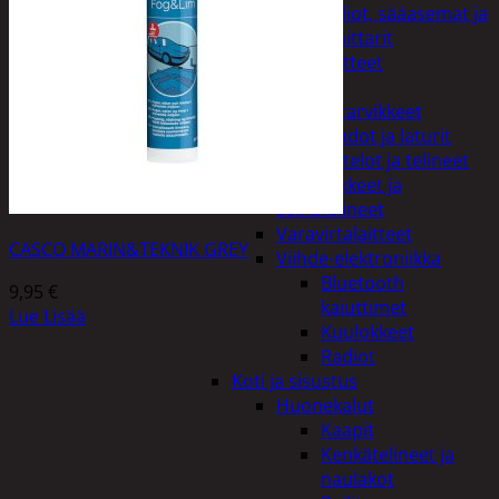
Kelloradiot, sääasemat ja
lämpömittarit
Oheislaitteet
Paristot
Puhelintarvikkeet
Johdot ja laturit
Kotelot ja telineet
Tv-tarvikkeet ja
seinätelineet
Varavirtalaitteet
CASCO MARIN&TEKNIK GREY
Viihde-elektroniikka
Bluetooth
9,95
€
kaiuttimet
Lue Lisää
Kuulokkeet
Radiot
Koti ja sisustus
Huonekalut
Kaapit
Kenkätelineet ja
naulakot