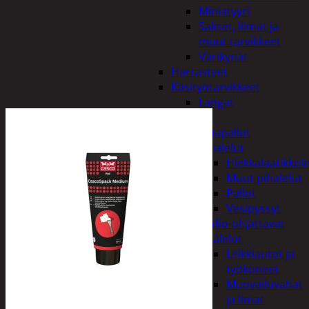
Miniatyyri
Sakset, liimat ja
muut tarvikkeet
Värikynät
Harrasteet
Käsityötarvikkeet
Langat
Lelut
Ilmapallot
Pihalelut
Hiekkalaatikkole
Muut pihalelut
Pallot
Vesipyssyt
Radio-ohjattavat
Sisälelut
Leikkiautot ja
työkoneet
Muovailuvahat
ja limat