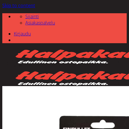
Skip to content
Sijainti
Asiakaspalvelu
Kirjaudu
Etsi: