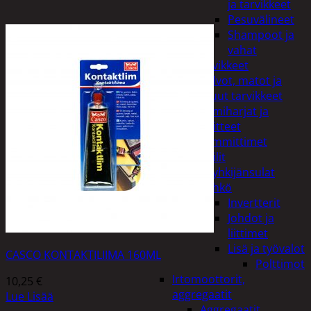
ja tarvikkeet
Pesuvälineet
Shampoot ja
vahat
Autotarvikkeet
Kalvot, matot ja
muut tarvikkeet
Lumiharjat ja
peitteet
Lämmittimet
Peilit
Pyyhkijänsulat
Sähkö
Invertterit
Johdot ja
liittimet
Lisä ja työvalot
CASCO KONTAKTILIIMA 160ML
Polttimot
Irtomoottorit,
10,25
€
aggregaatit
Lue Lisää
Aggregaatit