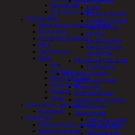
Puutarhatyökalut
Pesuvälineet
Harjat
Shampoot ja vahat
Kuokat ja haravat
Autotarvikkeet
Lumikolat ja lapiot
Kalvot, matot ja muut tarvikkeet
Saavit ja astiat
Lämmittimet
Sahat ja
Lumiharjat ja peitteet
puutarhasakset
Peilit
Reppuruiskut ja
Pyyhkijänsulat
painepullot
Sähkö
Pihapatsaat ja koristeet
Akut
Postilaatikot
invertterit
Valaisimet ja lamput
Johdot ja liittimet
Aurinkokennovalot
Lisä ja työvalot
Koristevalot
Polttimot
Koristevalaisimet
Tulpat
Loisteputket ja lamput
Irtomoottorit, aggregaatit
Pihavalaisimet
Aggregaatit
Sisävalaisimet
Lisälaitteet
Lednauhat ja listat
Polttoainesäiliöt, pumput ja tarvikkeet
Pöytävalaisimet
Vinssit ja varusteet
Yleisvalaisimet