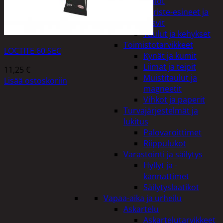
Kellot
Koriste-esineet ja
kasvit
Taulut ja kehykset
Toimistotarvikkeet
LOCTITE 60 SEC
Kynät ja kumit
Liimat ja teipit
11,25
€
Muistitaulut ja
Lisää ostoskoriin
magneetit
Vihkot ja paperit
Turvajärjestelmät ja
lukitus
Palovaroittimet
Riippulukot
Varastointi ja säilytys
Hyllyt ja -
kannattimet
Säilytyslaatikot
Vapaa-aika ja urheilu
Askartelu
Askartelutarvikkeet