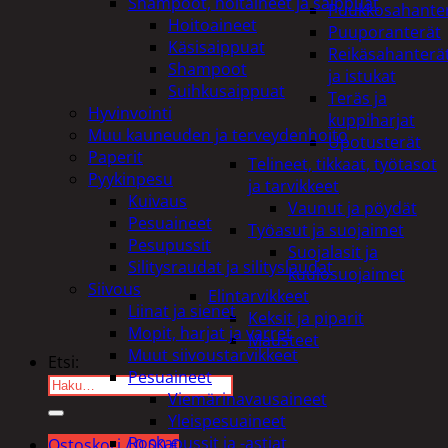
Shampoot, hoitaineet ja saippuat
Puukkosahante
Hoitoaineet
Puuporanterät
Käsisaippuat
Reikäsahanterä
Shampoot
ja istukat
Suihkusaippuat
Teräs ja
Hyvinvointi
kuppiharjat
Muu kauneuden ja terveydenhoito
Upotusterät
Paperit
Telineet, tikkaat, työtasot
Pyykinpesu
ja tarvikkeet
Kuivaus
Vaunut ja pöydät
Pesuaineet
Työasut ja suojaimet
Pesupussit
Suojalasit ja
Silitysraudat ja silityslaudat
kuulosuojaimet
Siivous
Elintarvikkeet
Liinat ja sienet
Keksit ja piparit
Mopit, harjat ja varret
Mausteet
Muut siivoustarvikkeet
Etsi:
Pesuaineet
Viemärinavausaineet
Yleispesuaineet
Roskapussit ja -astiat
Ostoskori /
0,00
€