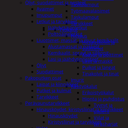
Öljyt, suodattimet ja nesteet
Taskulamput
Avaimet
Työmaavalaisimet
Imupumput
Taskulamput
Letkut ja tarvikkeet
Tarvikkeet
Jäähdyttäjänletkut
Työkalut
Polttoaineletkut
Hitsaus
Liuottimet, massat, ja muut kemikaalit
Hitsauskolvit ja
Alustamassat ja pakkelit
suuttimet
Kemikaalit, sprayt ja silikonit
Kaasut ja polttimet
Lasi ja jäähdytinnesteet
Lasit ja maskit
Öljyt
Puikot ja langat
Suodattimet
Tinakolvit ja tinat
Pakoputken osat
Imurit
Laipat ja kiinnikkeet
Käsityökalut
Putket ja kulmat
Erikoistyökalut
Tarvikkeet
Hionta ja puhdistus
Perävaunutarvikkeet
Tyynyt ja
Hinausköydet, kiristysliinat ja kiinnikkeet
paperit
Hinausköydet
Viilat ja
Kiristysliinat ja tarvikkeet
teräsharjat