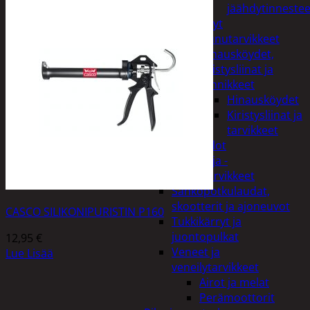
jäähdytinnestee
Öljyt
Perävaunutarvikkeet
Hinausköydet,
kiristysliinat ja
kiinnikkeet
Hinausköydet
Kiristysliinat ja
tarvikkeet
Valot
Rengas ja -
vannetarvikkeet
Sähköpotkulaudat,
skootterit ja ajoneuvot
CASCO SILIKONIPURISTIN P160
Tukkikärryt ja
juontopulkat
12,95
€
Veneet ja
Lue Lisää
veneilytarvikkeet
Airot ja melat
Perämoottorit