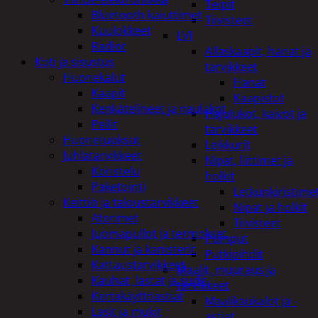
Teipit
Bluetooth kaiuttimet
Tiivisteet
Kuulokkeet
LVI
Radiot
Allaskaapit, hanat ja
Koti ja sisustus
tarvikkeet
Huonekalut
Hanat
Kaapit
Kaapistot
Kenkätelineet ja naulakot
Hajulukot, kaivot ja
Peilit
tarvikkeet
Huonetuoksut
Leikkurit
Juhlatarvikkeet
Nipat, liittimet ja
Koristelu
holkit
Paketointi
Letkunkiristime
Keittiö ja taloustarvikkeet
Nipat ja holkit
Aterimet
Tiivisteet
Juomapullot ja termokset
Pumput
Kannut ja kanisterit
Putkipihdit
Kattaustarvikkeet
Maalit, muuraus ja
Kauhat, lastat ja sudit
tarvikkeet
Kertakäyttöastiat
Maalikaukalot ja -
Lasit ja mukit
astiat