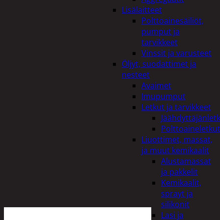
Lisälaitteet
Polttoainesäiliöt,
pumput ja
tarvikkeet
Vinssit ja varusteet
Öljyt, suodattimet ja
nesteet
Avaimet
Imupumput
Letkut ja tarvikkeet
Jäähdyttäjänlet
Polttoaineletku
Liuottimet, massat,
ja muut kemikaalit
Alustamassat
ja pakkelit
Kemikaalit,
sprayt ja
silikonit
Lasi ja