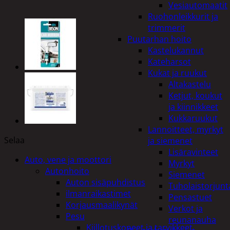
Vesiautomaatit
Ruohonleikkurit ja
trimmerit
Puutarhan hoito
Kastelukannut
Kateharsot
Kukat ja ruukut
Altakastelu
Ketjut, koukut
ja kiinnikkeet
Kukkaruukut
Lannoitteet, myrkyt
Selaa
ja siemenet
Lisäravinteet
Auto, vene ja moottori
Myrkyt
Autonhoito
Siemenet
Auton sisäpuhdistus
Tuholaistorjunt
ilmanraikastimet
Pensastuet
Korjausmaalikynät
Verkot ja
Pesu
reunanauha
Kiillotuskoneet ja tarvikkeet