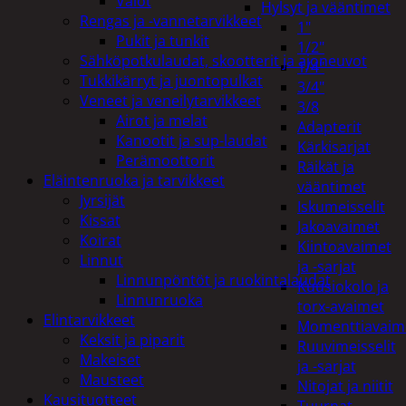
Valot
Hylsyt ja vääntimet
Rengas ja -vannetarvikkeet
1"
Pukit ja tunkit
1/2"
Sähköpotkulaudat, skootterit ja ajoneuvot
1/4"
Tukkikärryt ja juontopulkat
3/4"
Veneet ja veneilytarvikkeet
3/8
Airot ja melat
Adapterit
Kanootit ja sup-laudat
Kärkisarjat
Perämoottorit
Räikät ja
Eläintenruoka ja tarvikkeet
vääntimet
Jyrsijät
Iskumeisselit
Kissat
Jakoavaimet
Koirat
Kiintoavaimet
Linnut
ja -sarjat
Linnunpöntöt ja ruokintalaudat
Kuusiokolo ja
Linnunruoka
torx-avaimet
Elintarvikkeet
Momenttiavaim
Keksit ja piparit
Ruuvimeisselit
Makeiset
ja -sarjat
Mausteet
Nitojat ja niitit
Kausituotteet