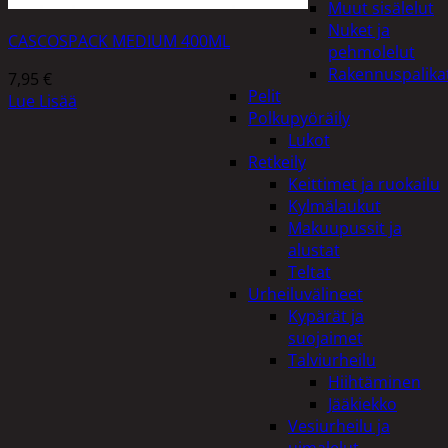
Muut sisälelut
Nuket ja
CASCOSPACK MEDIUM 400ML
pehmolelut
Rakennuspalika
7,95
€
Pelit
Lue Lisää
Polkupyöräily
Lukot
Retkeily
Keittimet ja ruokailu
Kylmälaukut
Makuupussit ja
alustat
Teltat
Urheiluvälineet
Kypärät ja
suojaimet
Talviurheilu
Hiihtäminen
Jääkiekko
Vesiurheilu ja