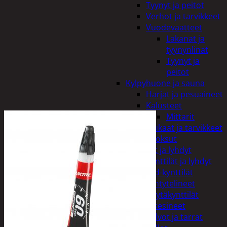
Tyynyt ja peitot
Verhot ja tarvikkeet
Vuodevaatteet
Lakanat ja
tyynynlinat
Tyynyt ja
peitot
Kylpyhuone ja sauna
Harjat ja pesuaineet
Kalusteet
Mittarit
Kiukaat ja tarvikkeet
Tuoksut
Kynttilät ja lyhdyt
Kynttilät ja lyhdyt
Led-kynttilät
Lyhtytelineet
Pöytäkynttilät
Sisustusesineet
Kalvot ja tarrat