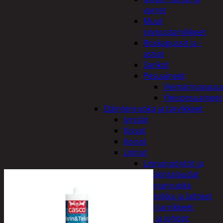
varret
Muut
siivoustarvikkeet
Roskapussit ja -
astiat
Sankot
Pesuaineet
Viemärinavausa
Yleispesuaineet
Eläintenruoka ja tarvikkeet
Jyrsijät
Kissat
Koirat
Linnut
Linnunpöntöt ja
ruokintalaudat
Linnunruoka
Kodin elektroniikka ja laitteet
Imurit ja tarvikkeet
Kaapelit ja johdot