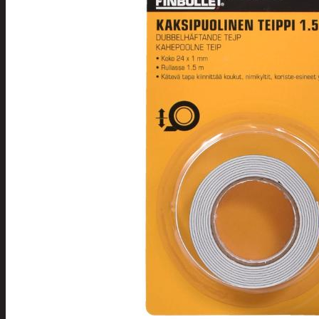
Tuotevalikoima
Poistotuotteet
Kausituotteet
Joulu
Joulu- ja kausivalot
Eläimet ja
tontut
Kyntteliköt
Valoketjut ja
kuusenvalot
Joulukoristeet
Kranssit ja
asetelmat
Tontut ja
muut
Joulutekstiilit
Paketointi
Marjastus
Talvi
Päivittäistavarat