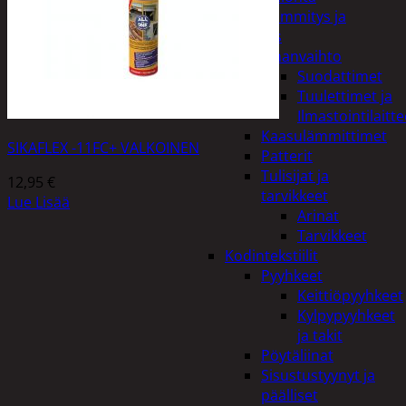
Kodin lämmitys ja
tuuletus
Ilmanvaihto
Suodattimet
Tuulettimet ja
Ilmastointilaitte
Kaasulämmittimet
SIKAFLEX -11FC+ VALKOINEN
Patterit
Tulisijat ja
12,95
€
tarvikkeet
Lue Lisää
Arinat
Tarvikkeet
Kodintekstiilit
Pyyhkeet
Keittiöpyyhkeet
Kylpypyyhkeet
ja takit
Pöytäliinat
Sisustustyynyt ja
päälliset