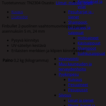
Kynsisakset ja
Tuotetunnus:
TN2304
Osasto:
Liimat, massat, teipit
viilat
Kuvaus
Pesuharjat ja -
Lisätiedot
sienet
Shampoot,
Finbullet 2-puolinen vaahtomuoviteippi pysyvin
hoitaineet ja
asennuksiin 5 m, 24 mm
saippuat
Hoitoaineet
Pysyvä kiinnitys
Käsisaippuat
UV-säteilyn kestävä
Shampoot
Erilaisten merkkien ja kilpien kiinnitykseen
Suihkusaippuat
Hyvinvointi
Paino
0,2 kg (kilogramma)
Muu kauneuden ja
terveydenhoito
Pyykinpesu
Kuivaus
Tutustu myös
Pesuaineet
Pesupussit
Siivous
Liinat ja sienet
Mopit, harjat ja