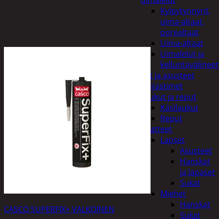
uimalelut
Kylpytynnyrit,
uima-altaat,
porealtaat
Uima-altaat
Uimalelut ja
kelluntavälineet
Vaatteet ja asusteet
Heijastimet
Laukut ja reput
Käsilaukut
Reput
Vaatteet
Lapset
Asusteet
Hanskat
ja lapaset
Sukat
Miehet
Hanskat
CASCO SUPERFIX+ VALKOINEN
Sukat