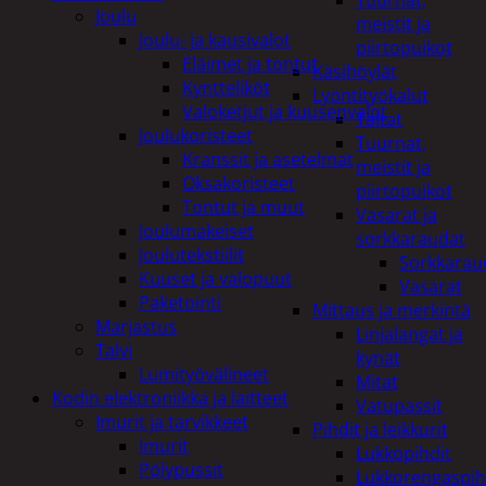
Tuurnat,
Joulu
meistit ja
Joulu- ja kausivalot
piirtopuikot
Eläimet ja tontut
Käsihöylät
Kyntteliköt
Lyöntityökalut
Valoketjut ja kuusenvalot
Taltat
Joulukoristeet
Tuurnat,
Kranssit ja asetelmat
meistit ja
Oksakoristeet
piirtopuikot
Tontut ja muut
Vasarat ja
Joulumakeiset
sorkkaraudat
Joulutekstiilit
Sorkkarau
Kuuset ja valopuut
Vasarat
Paketointi
Mittaus ja merkintä
Marjastus
Linjalangat ja
Talvi
kynät
Lumityövälineet
Mitat
Kodin elektroniikka ja laitteet
Vatupassit
Imurit ja tarvikkeet
Pihdit ja leikkurit
Imurit
Lukkopihdit
Pölypussit
Lukkorengaspih