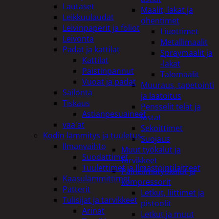
Lautaset
Maalit, lakat ja
Leikkuulaudat
ohentimet
Leivinpaperit ja foliot
Liuottimet
Leivonta
Metallimaalit
Padat ja kattilat
Spraymaalit ja
Kattilat
-lakat
Paistinpannut
Talomaalit
Vuoat ja padat
Muuraus, tapetointi
Säilöntä
ja laatoitus
Tiskaus
Pensselit telat ja
Astianpesuaineet
lastat
vaa'at
Sekoittimet
Kodin lämmitys ja tuuletus
Suojaus
Ilmanvaihto
Muut työkalut ja
Suodattimet
tarvikkeet
Tuulettimet ja Ilmastointilaitteet
Paineilmatyökalut ja
Kaasulämmittimet
kompressorit
Patterit
Letkut, liittimet ja
Tulisijat ja tarvikkeet
pistoolit
Arinat
Letkut ja muut