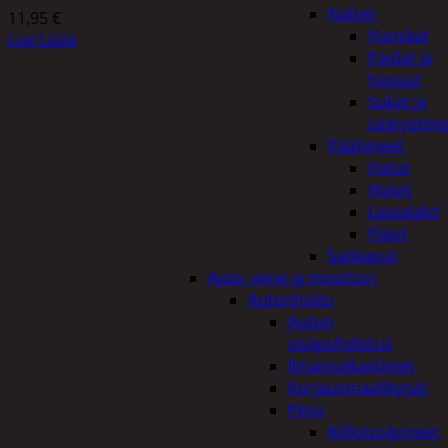
Naiset
11,95
€
Hanskat
Lue Lisää
Paidat ja
housut
Sukat ja
säärystim
Päähineet
Hatut
Huivit
Lippalakit
Pipot
Sadeasut
Auto, vene ja moottori
Autonhoito
Auton
sisäpuhdistus
Ilmanraikastimet
Korjausmaalikynät
Pesu
Kiillotuskoneet