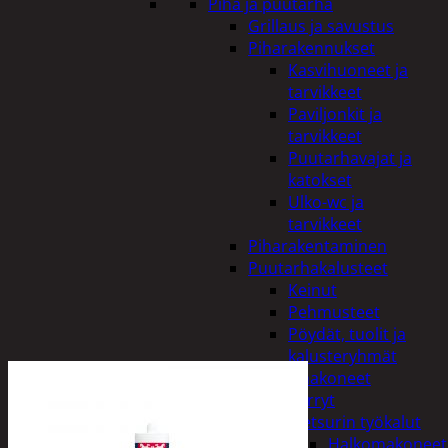
Piha ja puutarha
Grillaus ja savustus
Piharakennukset
Kasvihuoneet ja
tarvikkeet
Paviljonkit ja
tarvikkeet
Puutarhavajat ja
katokset
Ulko-wc ja
tarvikkeet
Piharakentaminen
Puutarhakalusteet
Keinut
Pehmusteet
Pöydät, tuolit ja
kalusteryhmät
Puutarhakoneet
Kärryt
Metsurin työkalut
Halkomakoneet