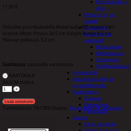
Kynsisakset ja
11,50
€
viilat
Pesuharjat ja -
sienet
Finbullet puunkaatokiila Materiaali: ABS muovi Väri:
Shampoot,
oranssi Mitat: Pituus 24.5 cm Kärjen leveys 8.6 cm
hoitaineet ja
Yläosan paksuus 3.2 cm
saippuat
Hoitoaineet
Käsisaippuat
Shampoot
Saatavuus:
saatavilla varastossa
Suihkusaippuat
Hyvinvointi
KAATOKIILA
Muu kauneuden ja
24,5CM määrä
terveydenhoito
Pyykinpesu
Kuivaus
Lisää ostoskoriin
Pesuaineet
Tuotetunnus:
TN1389
Osasto:
Tukkisakset ja sahapukit
Pesupussit
Siivous
Liinat ja sienet
Mopit, harjat ja