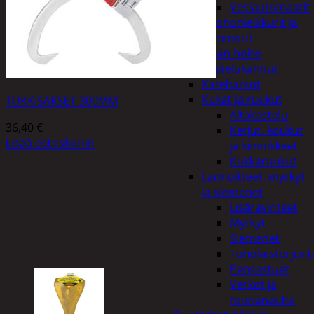
Vesiautomaatit
Ruohonleikkurit ja
trimmerit
Puutarhan hoito
Kastelukannut
Kateharsot
Kukat ja ruukut
TUKKISAKSET 300MM
Altakastelu
36,40
€
Ketjut, koukut
Lisää ostoskoriin
ja kiinnikkeet
Kukkaruukut
Lannoitteet, myrkyt
ja siemenet
Lisäravinteet
Myrkyt
Siemenet
Tuholaistorjunt
Pensastuet
Verkot ja
reunanauha