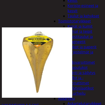
Kellot
Koriste-esineet ja
kasvit
Taulut ja kehykset
Toimistotarvikkeet
Kynät ja kumit
Liimat ja teipit
Muistitaulut ja
magneetit
Vihkot ja paperit
Turvajärjestelmät ja
lukitus
Palovaroittimet
Riippulukot
Varastointi ja säilytys
Hyllyt ja -
kannattimet
Säilytyslaatikot
Vapaa-aika ja urheilu
Askartelu
Askartelutarvikkeet