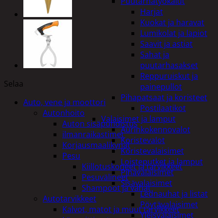
Puutarhatyökalut
Harjat
Kuokat ja haravat
Lumikolat ja lapiot
Saavit ja astiat
Sahat ja
puutarhasakset
Reppuruiskut ja
Selaa
painepullot
Pihapatsaat ja koristeet
Auto, vene ja moottori
Postilaatikot
Autonhoito
Valaisimet ja lamput
Auton sisäpuhdistus
Aurinkokennovalot
ilmanraikastimet
Koristevalot
Korjausmaalikynät
Koristevalaisimet
Pesu
Loisteputket ja lamput
Kiillotuskoneet ja tarvikkeet
Pihavalaisimet
Pesuvälineet
Sisävalaisimet
Shampoot ja vahat
Lednauhat ja listat
Autotarvikkeet
Pöytävalaisimet
Kalvot, matot ja muut tarvikkeet
Yleisvalaisimet