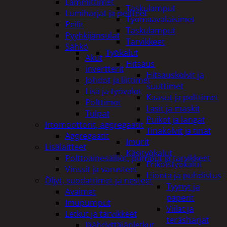
Lämmittimet
Taskulamput
Lumiharjat ja peitteet
Työmaavalaisimet
Peilit
Taskulamput
Pyyhkijänsulat
Tarvikkeet
Sähkö
Työkalut
Akut
Hitsaus
invertterit
Hitsauskolvit ja
Johdot ja liittimet
suuttimet
Lisä ja työvalot
Kaasut ja polttimet
Polttimot
Lasit ja maskit
Tulpat
Puikot ja langat
Irtomoottorit, aggregaatit
Tinakolvit ja tinat
Aggregaatit
Imurit
Lisälaitteet
Käsityökalut
Polttoainesäiliöt, pumput ja tarvikkeet
Erikoistyökalut
Vinssit ja varusteet
Hionta ja puhdistus
Öljyt, suodattimet ja nesteet
Tyynyt ja
Avaimet
paperit
Imupumput
Viilat ja
Letkut ja tarvikkeet
teräsharjat
Jäähdyttäjänletkut