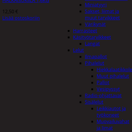
HALKAISUKIILA 1,6KG
Miniatyyri
Sakset, liimat ja
12,50
€
muut tarvikkeet
Lisää ostoskoriin
Värikynät
Harrasteet
Käsityötarvikkeet
Langat
Lelut
Ilmapallot
Pihalelut
Hiekkalaatikkole
Muut pihalelut
Pallot
Vesipyssyt
Radio-ohjattavat
Sisälelut
Leikkiautot ja
työkoneet
Muovailuvahat
ja limat