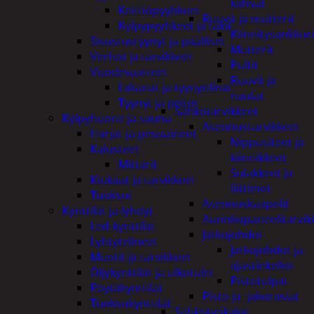
kahvat
Keittiöpyyhkeet
Ruuvit ja mutterit
Kylpypyyhkeet ja takit
Kiinnitysankkuri
Sisustustyynyt ja päälliset
Mutterit
Verhot ja tarvikkeet
Pultit
Vuodevaatteet
Ruuvit ja
Lakanat ja tyynynlinat
naulat
Tyynyt ja peitot
Sähkötarvikkeet
Kylpyhuone ja sauna
Asennustarvikkeet
Harjat ja pesuaineet
Nippusiteet ja
Kalusteet
kiinnikkeet
Mittarit
Sulakkeet ja
Kiukaat ja tarvikkeet
liittimet
Tuoksut
Asennuskaapelit
Kynttilät ja lyhdyt
Aurinkopaneelitarvik
Led-kynttilät
Jatkojohdot
Lyhtytelineet
Jatkojohdot ja
Muotit ja tarvikkeet
ajastinkellot
Öljykynttilät ja ulkotulet
Pistotulpat
Pöytäkynttilät
Pisto ja -jakorasiat
Tuoksukynttilät
Sähkötyökalut