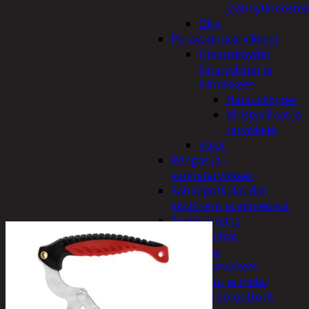
jäähdytinnestee
Öljyt
Perävaunutarvikkeet
Hinausköydet,
kiristysliinat ja
kiinnikkeet
Hinausköydet
Kiristysliinat ja
tarvikkeet
Valot
Rengas ja -
vannetarvikkeet
Sähköpotkulaudat,
skootterit ja ajoneuvot
Tukkikärryt ja
juontopulkat
Veneet ja
veneilytarvikkeet
Airot ja melat
Perämoottorit