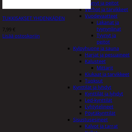
Tyynyt ja peitot
Verhot ja tarvikkeet
Vuodevaatteet
TUKKISAKSET YHDENKÄDEN
Lakanat ja
tyynynlinat
7,99
€
Tyynyt ja
Lisää ostoskoriin
peitot
Kylpyhuone ja sauna
Harjat ja pesuaineet
Kalusteet
Mittarit
Kiukaat ja tarvikkeet
Tuoksut
Kynttilät ja lyhdyt
Kynttilät ja lyhdyt
Led-kynttilät
Lyhtytelineet
Pöytäkynttilät
Sisustusesineet
Kalvot ja tarrat