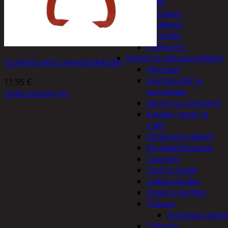
Peilit
Huonetuoksut
Juhlatarvikkeet
Koristelu
Paketointi
Keittiö ja taloustarvikkeet
TUKKIKOUKKU KAHDENKÄDEN
Aterimet
Juomapullot ja
11,95
€
termokset
Lisää ostoskoriin
Kannut ja kanisterit
Kauhat, lastat ja
sudit
Kattaustarvikkeet
Kertakäyttöastiat
Lautaset
Lasit ja mukit
Leikkuulaudat
Padat ja kattilat
Tiskaus
Astianpesuaine
Säilöntä