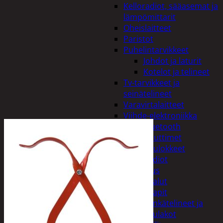
Kelloradiot, sääasemat ja
lämpömittarit
Oheislaitteet
Paristot
Puhelintarvikkeet
Johdot ja laturit
Kotelot ja telineet
Tv-tarvikkeet ja
seinätelineet
Varavirtalaitteet
Viihde-elektroniikka
Bluetooth
kaiuttimet
Kuulokkeet
Radiot
Koti ja sisustus
Huonekalut
Kaapit
Kenkätelineet ja
naulakot