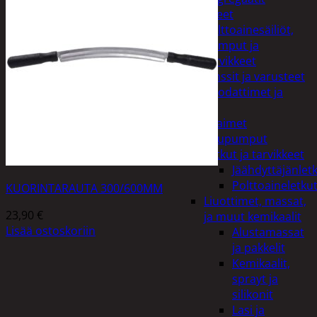
Lisälaitteet
Polttoainesäiliöt,
pumput ja
tarvikkeet
Vinssit ja varusteet
Öljyt, suodattimet ja
nesteet
Avaimet
Imupumput
Letkut ja tarvikkeet
Jäähdyttäjänlet
Polttoaineletku
KUORINTARAUTA 300/600MM
Liuottimet, massat,
23,90
€
ja muut kemikaalit
Lisää ostoskoriin
Alustamassat
ja pakkelit
Kemikaalit,
sprayt ja
silikonit
Lasi ja