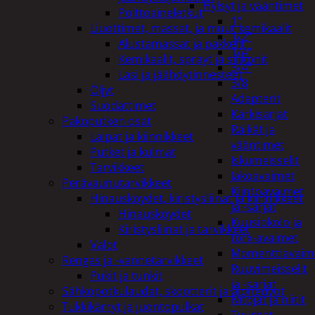
Hylsyt ja vääntimet
Polttoaineletkut
1"
Liuottimet, massat, ja muut kemikaalit
1/2"
Alustamassat ja pakkelit
1/4"
Kemikaalit, sprayt ja silikonit
3/4"
Lasi ja jäähdytinnesteet
3/8
Öljyt
Adapterit
Suodattimet
Kärkisarjat
Pakoputken osat
Räikät ja
Laipat ja kiinnikkeet
vääntimet
Putket ja kulmat
Iskumeisselit
Tarvikkeet
Jakoavaimet
Perävaunutarvikkeet
Kiintoavaimet
Hinausköydet, kiristysliinat ja kiinnikkeet
ja -sarjat
Hinausköydet
Kuusiokolo ja
Kiristysliinat ja tarvikkeet
torx-avaimet
Valot
Momenttiavaim
Rengas ja -vannetarvikkeet
Ruuvimeisselit
Pukit ja tunkit
ja -sarjat
Sähköpotkulaudat, skootterit ja ajoneuvot
Nitojat ja niitit
Tukkikärryt ja juontopulkat