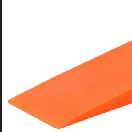
Tuotevalikoima
Poistotuotteet
Kausituotteet
Joulu
Joulu- ja kausivalot
Eläimet ja
tontut
Kyntteliköt
Valoketjut ja
kuusenvalot
Joulukoristeet
Kranssit ja
asetelmat
Tontut ja
muut
Joulutekstiilit
Paketointi
Marjastus
Talvi
Päivittäistavarat