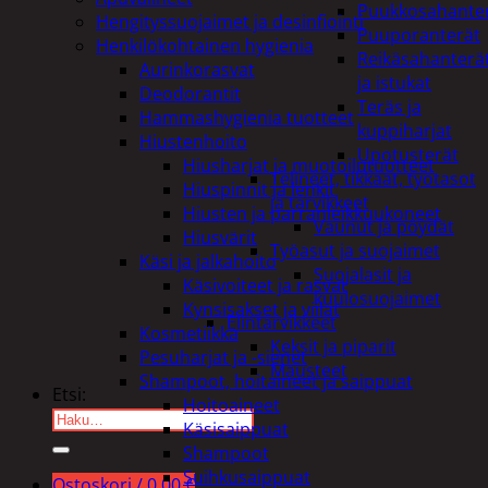
Puukkosahante
Hengityssuojaimet ja desinfiointi
Puuporanterät
Henkilökohtainen hygienia
Reikäsahanterä
Aurinkorasvat
ja istukat
Deodorantit
Teräs ja
Hammashygienia tuotteet
kuppiharjat
Hiustenhoito
Upotusterät
Hiusharjat ja muotoilutuotteet
Telineet, tikkaat, työtasot
Hiuspinnit ja lenkit
ja tarvikkeet
Hiusten ja parranleikkuukoneet
Vaunut ja pöydät
Hiusvärit
Työasut ja suojaimet
Käsi ja jalkahoito
Suojalasit ja
Käsivoiteet ja rasvat
kuulosuojaimet
Kynsisakset ja viilat
Elintarvikkeet
Kosmetiikka
Keksit ja piparit
Pesuharjat ja -sienet
Mausteet
Shampoot, hoitaineet ja saippuat
Etsi:
Hoitoaineet
Käsisaippuat
Shampoot
Suihkusaippuat
Ostoskori /
0,00
€