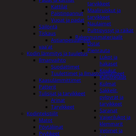
tarvikkeet
Kattilat
Maaliruiskut ja
Paistinpannut
tarvikkeet
Vuoat ja padat
Naulaimet
Säilöntä
Pulttipyssyt ja räikät
Tiskaus
Rakennusmateriaalit
Astianpesuaineet
Listat
vaa'at
Pienrauta
Kodin lämmitys ja tuuletus
Lukot ja
Ilmanvaihto
hakaset
Suodattimet
Koukut
Tuulettimet ja Ilmastointilaitteet
Kalustejalat
Kaasulämmittimet
Kulmat
Patterit
Sakkelit,
Tulisijat ja tarvikkeet
pylpyrät ja
Arinat
tarvikkeet
Tarvikkeet
Saranat
Kodintekstiilit
Vaijerilukot ja
Matot
klemmarit
Pöytäliinat
Vetimet ja
Pyyhkeet