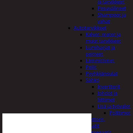
ja tarvikkeet
Pesuvälineet
Shampoot ja
vahat
Autotarvikkeet
Kalvot, matot ja
muut tarvikkeet
Lumiharjat ja
peitteet
Lämmittimet
Peilit
Pyyhkijänsulat
Sähkö
Invertterit
Johdot ja
liittimet
Lisä ja työvalot
Polttimot
Irtomoottorit,
aggregaatit
Aggregaatit