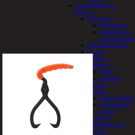
Kodin lämmitys ja
tuuletus
Ilmanvaihto
Suodattimet
Tuulettimet ja
Ilmastointilaitte
Kaasulämmittimet
Patterit
Tulisijat ja
tarvikkeet
Arinat
Tarvikkeet
Kodintekstiilit
Pyyhkeet
Keittiöpyyhkeet
Kylpypyyhkeet
ja takit
Pöytäliinat
Sisustustyynyt ja
päälliset