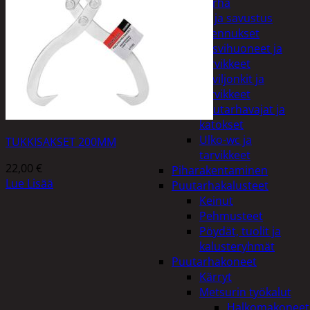
Piha ja puutarha
Grillaus ja savustus
Piharakennukset
Kasvihuoneet ja
tarvikkeet
Paviljonkit ja
tarvikkeet
Puutarhavajat ja
katokset
Ulko-wc ja
TUKKISAKSET 200MM
tarvikkeet
22,00
€
Piharakentaminen
Lue Lisää
Puutarhakalusteet
Keinut
Pehmusteet
Pöydät, tuolit ja
kalusteryhmät
Puutarhakoneet
Kärryt
Metsurin työkalut
Halkomakoneet