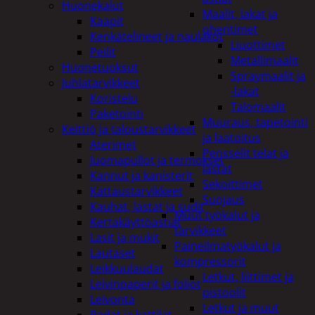
Huonekalut
Maalit, lakat ja
Kaapit
ohentimet
Kenkätelineet ja naulakot
Liuottimet
Peilit
Metallimaalit
Huonetuoksut
Spraymaalit ja
Juhlatarvikkeet
-lakat
Koristelu
Talomaalit
Paketointi
Muuraus, tapetointi
Keittiö ja taloustarvikkeet
ja laatoitus
Aterimet
Pensselit telat ja
Juomapullot ja termokset
lastat
Kannut ja kanisterit
Sekoittimet
Kattaustarvikkeet
Suojaus
Kauhat, lastat ja sudit
Muut työkalut ja
Kertakäyttöastiat
tarvikkeet
Lasit ja mukit
Paineilmatyökalut ja
Lautaset
kompressorit
Leikkuulaudat
Letkut, liittimet ja
Leivinpaperit ja foliot
pistoolit
Leivonta
Letkut ja muut
Padat ja kattilat