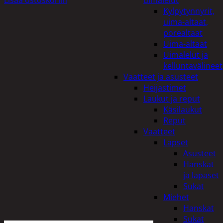
uimalelut
Kylpytynnyrit,
uima-altaat,
porealtaat
Uima-altaat
Uimalelut ja
kelluntavälineet
Vaatteet ja asusteet
Heijastimet
Laukut ja reput
Käsilaukut
Reput
Vaatteet
Lapset
Asusteet
Hanskat
ja lapaset
Sukat
Miehet
Hanskat
Sukat