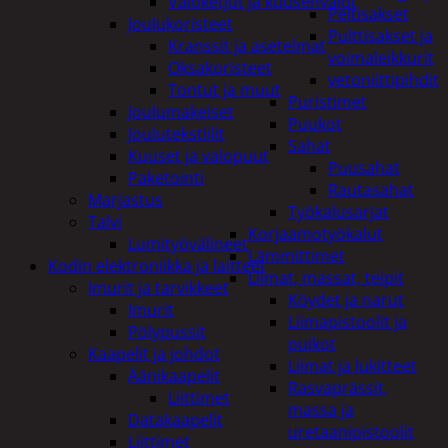
Valoketjut ja kuusenvalot
Peltisakset
Joulukoristeet
Pulttisakset ja
Kranssit ja asetelmat
voimaleikkurit
Oksakoristeet
vetoniittipihdit
Tontut ja muut
Puristimet
Joulumakeiset
Puukot
Joulutekstiilit
Sahat
Kuuset ja valopuut
Puusahat
Paketointi
Rautasahat
Marjastus
Työkalusarjat
Talvi
Korjaamotyökalut
Lumityövälineet
Lämmittimet
Kodin elektroniikka ja laitteet
Liimat, massat, teipit
Imurit ja tarvikkeet
Köydet ja narut
Imurit
Liimapistoolit ja
Pölypussit
puikot
Kaapelit ja johdot
Liimat ja lukitteet
Äänikaapelit
Rasvaprässit,
Liittimet
massa ja
Datakaapelit
uretaanipistoolit
Liittimet