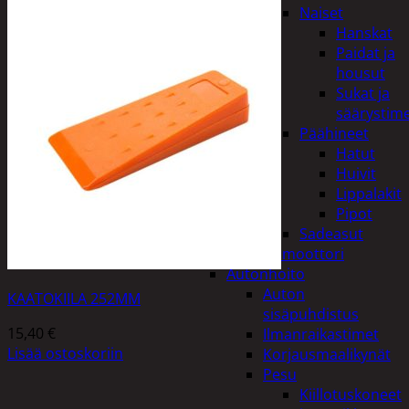
Naiset
Hanskat
Paidat ja
housut
Sukat ja
säärystim
Päähineet
Hatut
Huivit
Lippalakit
Pipot
Sadeasut
Auto, vene ja moottori
Autonhoito
Auton
KAATOKIILA 252MM
sisäpuhdistus
15,40
€
Ilmanraikastimet
Lisää ostoskoriin
Korjausmaalikynät
Pesu
Kiillotuskoneet