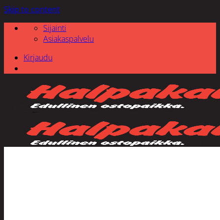
Skip to content
Sijainti
Asiakaspalvelu
Kirjaudu
Etsi: