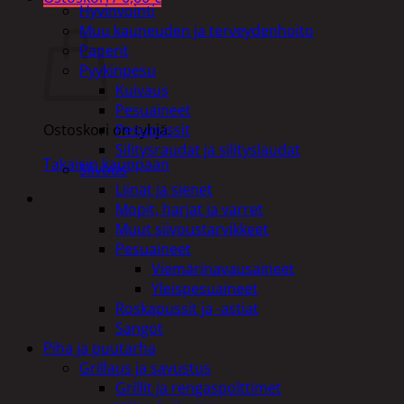
Hyvinvointi
Ostoskori
Muu kauneuden ja terveydenhoito
Paperit
Pyykinpesu
Kuivaus
Pesuaineet
Pesupussit
Ostoskori on tyhjä.
Silitysraudat ja silityslaudat
Takaisin kauppaan
Siivous
Liinat ja sienet
Mopit, harjat ja varret
Muut siivoustarvikkeet
Pesuaineet
Viemärinavausaineet
Yleispesuaineet
Roskapussit ja -astiat
Sangot
Piha ja puutarha
Grillaus ja savustus
Grillit ja rengaspolttimet