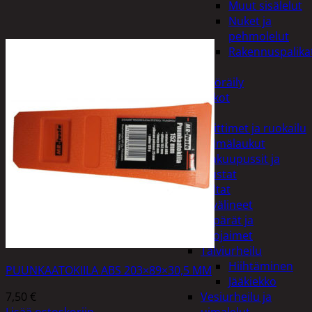
Muut sisälelut
Nuket ja
pehmolelut
Rakennuspalika
Pelit
Polkupyöräily
Lukot
Retkeily
Keittimet ja ruokailu
Kylmälaukut
Makuupussit ja
alustat
Teltat
Urheiluvälineet
Kypärät ja
suojaimet
Talviurheilu
Hiihtäminen
PUUNKAATOKIILA ABS 203×89×30,5 MM
Jääkiekko
7,50
€
Vesiurheilu ja
Lisää ostoskoriin