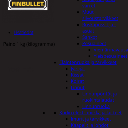
varret
Muut
siivoustarvikkeet
Roskapussit ja -
astiat
Lisätiedot
Sankot
Pesuaineet
Paino
1 kg (kilogramma)
Viemärinavausa
Yleispesuaineet
Eläintenruoka ja tarvikkeet
Tutustu myös
Jyrsijät
Kissat
Koirat
Linnut
Linnunpöntöt ja
ruokintalaudat
Linnunruoka
Kodin elektroniikka ja laitteet
Imurit ja tarvikkeet
Kaapelit ja johdot