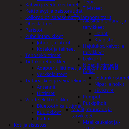
Teipit
Kahvin ja vedenkeittimet
Tiivisteet
Keittolevyt ja paistoraudat
LVI
Kelloradiot, sääasemat ja lämpömittarit
Allaskaapit, hanat ja
Oheislaitteet
tarvikkeet
Paristot
Hanat
Puhelintarvikkeet
Kaapistot
Johdot ja laturit
Hajulukot, kaivot ja
Kotelot ja telineet
tarvikkeet
Tehosekoittimet
Leikkurit
Tietokonetarvikkeet
Nipat, liittimet ja
Adapterit, liittimet ja telakointiasemat
holkit
Verkkolaitteet
Letkunkiristime
Tv-tarvikkeet ja seinätelineet
Nipat ja holkit
Antennit
Tiivisteet
Liittimet
Pumput
Viihde-elektroniikka
Putkipihdit
Bluetooth kaiuttimet
Maalit, muuraus ja
Kuulokkeet
tarvikkeet
Radiot
Maalikaukalot ja -
Koti ja sisustus
astiat