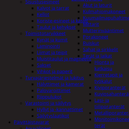
Sisustusesineet
Akut ja laturit
Kalvot ja tarrat
Kulmahiomakoneet
Kellot
Kuumailmapuhaltim
Koriste-esineet ja kasvit
Mittarit
Taulut ja kehykset
Mutterinvääntimet
Toimistotarvikkeet
Porakoneet
Kynät ja kumit
Ruiskut
Laminointi
Sahat ja sirkkelit
Liimat ja teipit
Terät ja laikat
Muistitaulut ja magneetit
Hionta ja
Sakset
katkaisu
Vihkot ja paperit
Kierretapit ja
Turvajärjestelmät ja lukitus
työkalut
Hälyttimet ja kamerat
Kiviporanterät
Palovaroittimet
Kuviosahanterä
Riippulukot
Lasi- ja
Varastointi ja säilytys
tiiliporanterät
Hyllyt ja -kannattimet
Metalliporanter
Säilytyslaatikot
Monitoimikone
Päivittäistavarat
terät
Apuvälineet