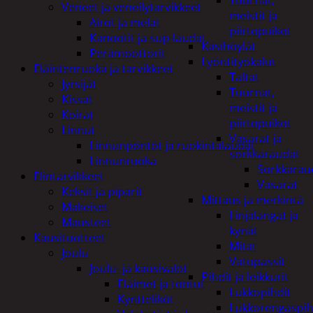
Tuurnat,
Veneet ja veneilytarvikkeet
meistit ja
Airot ja melat
piirtopuikot
Kanootit ja sup-laudat
Käsihöylät
Perämoottorit
Lyöntityökalut
Eläintenruoka ja tarvikkeet
Taltat
Jyrsijät
Tuurnat,
Kissat
meistit ja
Koirat
piirtopuikot
Linnut
Vasarat ja
Linnunpöntöt ja ruokintalaudat
sorkkaraudat
Linnunruoka
Sorkkarau
Elintarvikkeet
Vasarat
Keksit ja piparit
Mittaus ja merkintä
Makeiset
Linjalangat ja
Mausteet
kynät
Kausituotteet
Mitat
Joulu
Vatupassit
Joulu- ja kausivalot
Pihdit ja leikkurit
Eläimet ja tontut
Lukkopihdit
Kyntteliköt
Lukkorengaspih