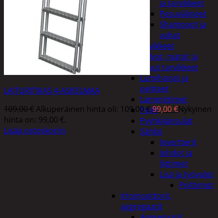
ja tarvikkeet
Pesuvälineet
Shampoot ja
vahat
Autotarvikkeet
Kalvot, matot ja
muut tarvikkeet
Lumiharjat ja
peitteet
LAITURITIKAS 4-ASKELMAA
Lämmittimet
109,00
€
Alkuperäinen hinta oli: 109,00 €.
99,00
€
Nykyinen
Peilit
hinta on: 99,00 €.
Pyyhkijänsulat
Lisää ostoskoriin
Sähkö
Invertterit
Johdot ja
liittimet
Lisä ja työvalot
Polttimot
Irtomoottorit,
aggregaatit
Aggregaatit