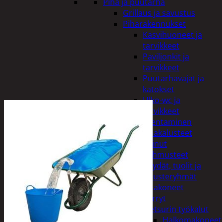
Piha ja puutarha
Grillaus ja savustus
Piharakennukset
Kasvihuoneet ja
tarvikkeet
Paviljonkit ja
tarvikkeet
Puutarhavajat ja
katokset
Ulko-wc ja
tarvikkeet
Piharakentaminen
Puutarhakalusteet
Keinut
Pehmusteet
Pöydät, tuolit ja
kalusteryhmät
Puutarhakoneet
Kärryt
Metsurin työkalut
Halkomakoneet