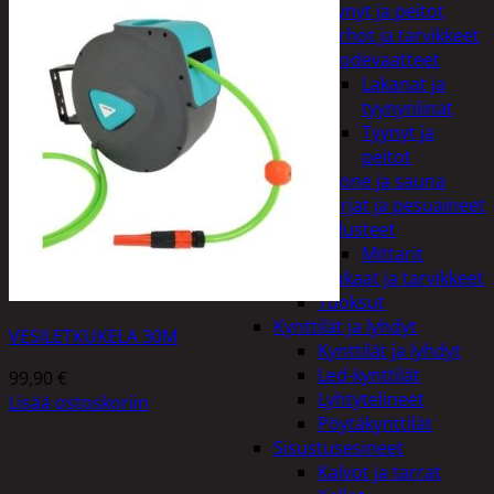
Tyynyt ja peitot
Verhot ja tarvikkeet
Vuodevaatteet
Lakanat ja
tyynynlinat
Tyynyt ja
peitot
Kylpyhuone ja sauna
Harjat ja pesuaineet
Kalusteet
Mittarit
Kiukaat ja tarvikkeet
Tuoksut
Kynttilät ja lyhdyt
VESILETKUKELA 30M
Kynttilät ja lyhdyt
Led-kynttilät
99,90
€
Lyhtytelineet
Lisää ostoskoriin
Pöytäkynttilät
Sisustusesineet
Kalvot ja tarrat