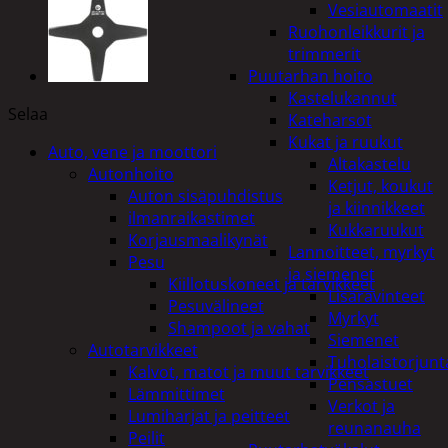
Vesiautomaatit
Ruohonleikkurit ja
trimmerit
Puutarhan hoito
Kastelukannut
Selaa
Kateharsot
Kukat ja ruukut
Auto, vene ja moottori
Altakastelu
Autonhoito
Ketjut, koukut
Auton sisäpuhdistus
ja kiinnikkeet
ilmanraikastimet
Kukkaruukut
Korjausmaalikynät
Lannoitteet, myrkyt
Pesu
ja siemenet
Kiillotuskoneet ja tarvikkeet
Lisäravinteet
Pesuvälineet
Myrkyt
Shampoot ja vahat
Siemenet
Autotarvikkeet
Tuholaistorjunt
Kalvot, matot ja muut tarvikkeet
Pensastuet
Lämmittimet
Verkot ja
Lumiharjat ja peitteet
reunanauha
Peilit