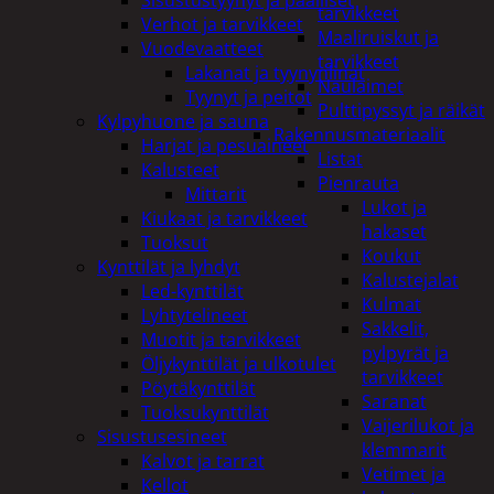
tarvikkeet
Verhot ja tarvikkeet
Maaliruiskut ja
Vuodevaatteet
tarvikkeet
Lakanat ja tyynynlinat
Naulaimet
Tyynyt ja peitot
Pulttipyssyt ja räikät
Kylpyhuone ja sauna
Rakennusmateriaalit
Harjat ja pesuaineet
Listat
Kalusteet
Pienrauta
Mittarit
Lukot ja
Kiukaat ja tarvikkeet
hakaset
Tuoksut
Koukut
Kynttilät ja lyhdyt
Kalustejalat
Led-kynttilät
Kulmat
Lyhtytelineet
Sakkelit,
Muotit ja tarvikkeet
pylpyrät ja
Öljykynttilät ja ulkotulet
tarvikkeet
Pöytäkynttilät
Saranat
Tuoksukynttilät
Vaijerilukot ja
Sisustusesineet
klemmarit
Kalvot ja tarrat
Vetimet ja
Kellot