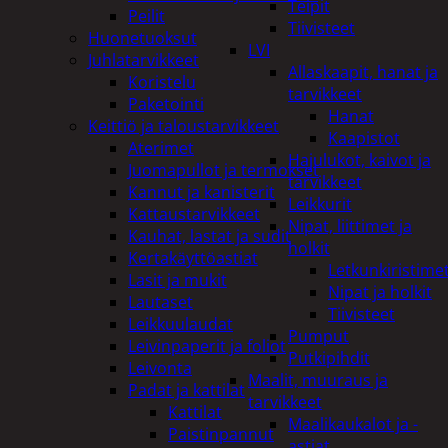
Teipit
Peilit
Tiivisteet
Huonetuoksut
LVI
Juhlatarvikkeet
Allaskaapit, hanat ja
Koristelu
tarvikkeet
Paketointi
Hanat
Keittiö ja taloustarvikkeet
Kaapistot
Aterimet
Hajulukot, kaivot ja
Juomapullot ja termokset
tarvikkeet
Kannut ja kanisterit
Leikkurit
Kattaustarvikkeet
Nipat, liittimet ja
Kauhat, lastat ja sudit
holkit
Kertakäyttöastiat
Letkunkiristime
Lasit ja mukit
Nipat ja holkit
Lautaset
Tiivisteet
Leikkuulaudat
Pumput
Leivinpaperit ja foliot
Putkipihdit
Leivonta
Maalit, muuraus ja
Padat ja kattilat
tarvikkeet
Kattilat
Maalikaukalot ja -
Paistinpannut
astiat