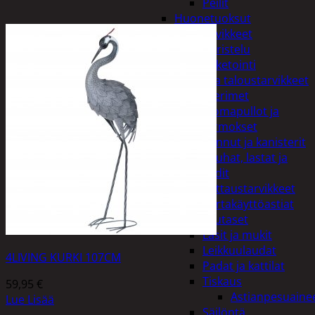
Peilit
Huonetuoksut
Juhlatarvikkeet
Koristelu
Paketointi
Keittiö ja taloustarvikkeet
Aterimet
Juomapullot ja
termokset
Kannut ja kanisterit
Kauhat, lastat ja
sudit
Kattaustarvikkeet
Kertakäyttöastiat
Lautaset
Lasit ja mukit
Leikkuulaudat
4LIVING KURKI 107CM
Padat ja kattilat
Tiskaus
59,95
€
Astianpesuaine
Lue Lisää
Säilöntä