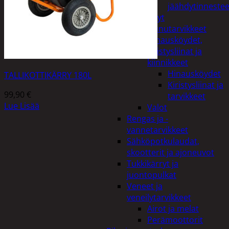
jäähdytinnestee
Öljyt
Perävaunutarvikkeet
Hinausköydet,
kiristysliinat ja
kiinnikkeet
Hinausköydet
TALLIKOTTIKÄRRY 180L
Kiristysliinat ja
99,90
€
tarvikkeet
Lue Lisää
Valot
Rengas ja -
vannetarvikkeet
Sähköpotkulaudat,
skootterit ja ajoneuvot
Tukkikärryt ja
juontopulkat
Veneet ja
veneilytarvikkeet
Airot ja melat
Perämoottorit