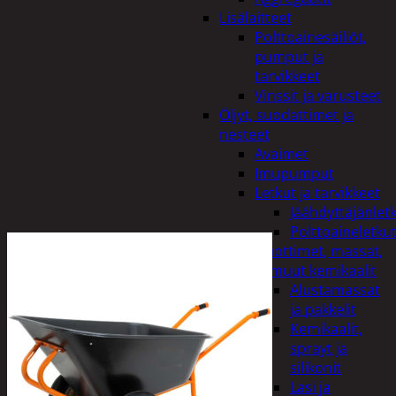
Lisälaitteet
Polttoainesäiliöt,
pumput ja
tarvikkeet
Vinssit ja varusteet
Öljyt, suodattimet ja
nesteet
Avaimet
Imupumput
Letkut ja tarvikkeet
Jäähdyttäjänlet
Polttoaineletku
Liuottimet, massat,
ja muut kemikaalit
Alustamassat
ja pakkelit
Kemikaalit,
sprayt ja
silikonit
Lasi ja