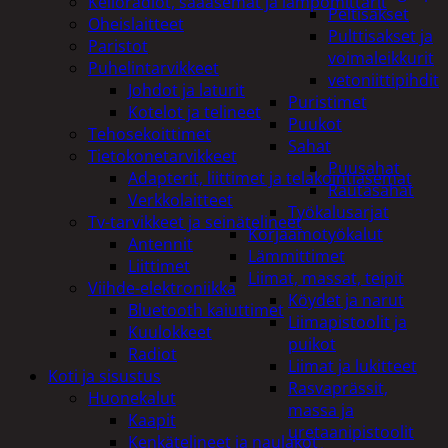
Kelloradiot, sääasemat ja lämpömittarit
Peltisakset
Oheislaitteet
Pulttisakset ja
Paristot
voimaleikkurit
Puhelintarvikkeet
vetoniittipihdit
Johdot ja laturit
Puristimet
Kotelot ja telineet
Puukot
Tehosekoittimet
Sahat
Tietokonetarvikkeet
Puusahat
Adapterit, liittimet ja telakointiasemat
Rautasahat
Verkkolaitteet
Työkalusarjat
Tv-tarvikkeet ja seinätelineet
Korjaamotyökalut
Antennit
Lämmittimet
Liittimet
Liimat, massat, teipit
Viihde-elektroniikka
Köydet ja narut
Bluetooth kaiuttimet
Liimapistoolit ja
Kuulokkeet
puikot
Radiot
Liimat ja lukitteet
Koti ja sisustus
Rasvaprässit,
Huonekalut
massa ja
Kaapit
uretaanipistoolit
Kenkätelineet ja naulakot