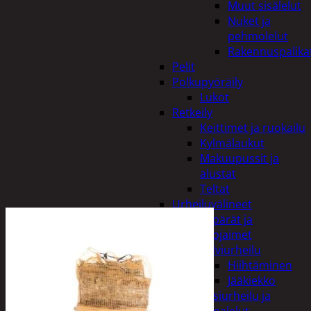
Muut sisälelut
Nuket ja
pehmolelut
Rakennuspalika
Pelit
Polkupyöräily
Lukot
Retkeily
Keittimet ja ruokailu
Kylmälaukut
Makuupussit ja
alustat
Teltat
Urheiluvälineet
Kypärät ja
suojaimet
Talviurheilu
Hiihtäminen
Jääkiekko
Vesiurheilu ja