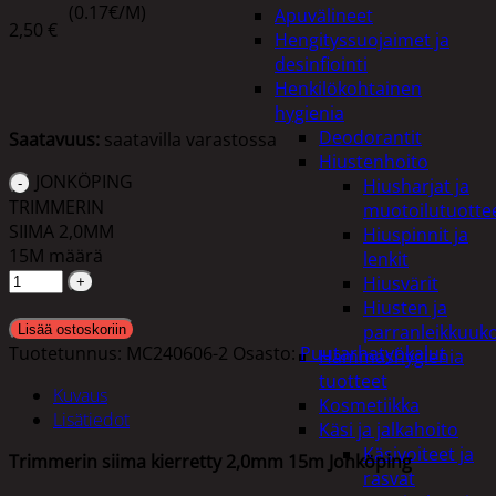
(0.17€/M)
Apuvälineet
2,50
€
Hengityssuojaimet ja
desinfiointi
Henkilökohtainen
hygienia
Deodorantit
Saatavuus:
saatavilla varastossa
Hiustenhoito
JONKÖPING
Hiusharjat ja
TRIMMERIN
muotoilutuotte
SIIMA 2,0MM
Hiuspinnit ja
15M määrä
lenkit
Hiusvärit
Hiusten ja
parranleikkuuk
Lisää ostoskoriin
Tuotetunnus:
MC240606-2
Osasto:
Puutarhatyökalut
Hammashygienia
tuotteet
Kuvaus
Kosmetiikka
Lisätiedot
Käsi ja jalkahoito
Käsivoiteet ja
Trimmerin siima kierretty 2,0mm 15m Jonköping
rasvat