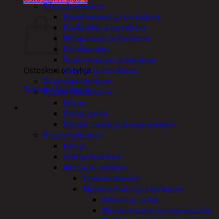
Piharakennukset
Ostoskori
Kasvihuoneet ja tarvikkeet
Paviljonkit ja tarvikkeet
Pihapatsaat ja koristeet
Postilaatikot
Puutarhavajat ja katokset
Ulko-wc ja tarvikkeet
Ostoskori on tyhjä.
Piharakentaminen
Takaisin kauppaan
Puutarhakalusteet
Keinut
Pehmusteet
Pöydät, tuolit ja kalusteryhmät
Puutarhakoneet
Kärryt
Lehtipuhaltimet
Metsurin työkalut
Halkomakoneet
Moottorisahat ja tarvikkeet
Kirveet ja sahat
Moottorisahat ja raivaussahat