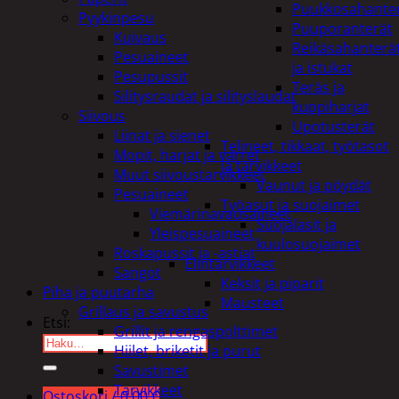
Puukkosahante
Pyykinpesu
Puuporanterät
Kuivaus
Reikäsahanterä
Pesuaineet
ja istukat
Pesupussit
Teräs ja
Silitysraudat ja silityslaudat
kuppiharjat
Siivous
Upotusterät
Liinat ja sienet
Telineet, tikkaat, työtasot
Mopit, harjat ja varret
ja tarvikkeet
Muut siivoustarvikkeet
Vaunut ja pöydät
Pesuaineet
Työasut ja suojaimet
Viemärinavausaineet
Suojalasit ja
Yleispesuaineet
kuulosuojaimet
Roskapussit ja -astiat
Elintarvikkeet
Sangot
Keksit ja piparit
Piha ja puutarha
Mausteet
Grillaus ja savustus
Etsi:
Grillit ja rengaspolttimet
Hiilet, briketit ja purut
Savustimet
Tarvikkeet
Ostoskori /
0,00
€