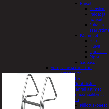
Naiset
Hanskat
Paidat ja
housut
Sukat ja
säärystim
Päähineet
Hatut
Huivit
Lippalakit
Pipot
Sadeasut
Auto, vene ja moottori
Autonhoito
Auton
sisäpuhdistus
Ilmanraikastimet
Korjausmaalikynät
Pesu
Kiillotuskoneet