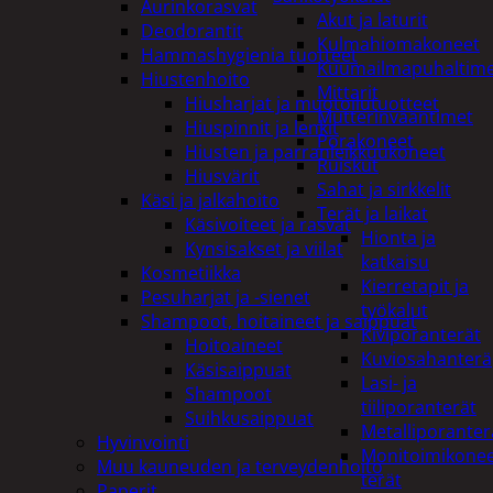
Aurinkorasvat
Akut ja laturit
Deodorantit
Kulmahiomakoneet
Hammashygienia tuotteet
Kuumailmapuhaltim
Hiustenhoito
Mittarit
Hiusharjat ja muotoilutuotteet
Mutterinvääntimet
Hiuspinnit ja lenkit
Porakoneet
Hiusten ja parranleikkuukoneet
Ruiskut
Hiusvärit
Sahat ja sirkkelit
Käsi ja jalkahoito
Terät ja laikat
Käsivoiteet ja rasvat
Hionta ja
Kynsisakset ja viilat
katkaisu
Kosmetiikka
Kierretapit ja
Pesuharjat ja -sienet
työkalut
Shampoot, hoitaineet ja saippuat
Kiviporanterät
Hoitoaineet
Kuviosahanterä
Käsisaippuat
Lasi- ja
Shampoot
tiiliporanterät
Suihkusaippuat
Metalliporanter
Hyvinvointi
Monitoimikone
Muu kauneuden ja terveydenhoito
terät
Paperit