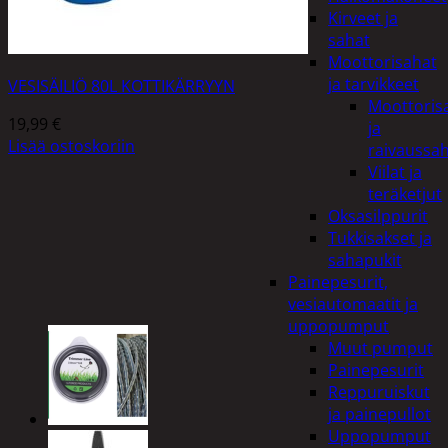
Kirveet ja
sahat
Moottorisahat
ja tarvikkeet
VESISÄILIÖ 80L KOTTIKÄRRYYN
Moottoris
19,99
€
ja
Lisää ostoskoriin
raivaussa
Viilat ja
teräketjut
Oksasilppurit
Tukkisakset ja
sahapukit
Painepesurit,
vesiautomaatit ja
uppopumput
Muut pumput
Painepesurit
Reppuruiskut
ja painepullot
Uppopumput