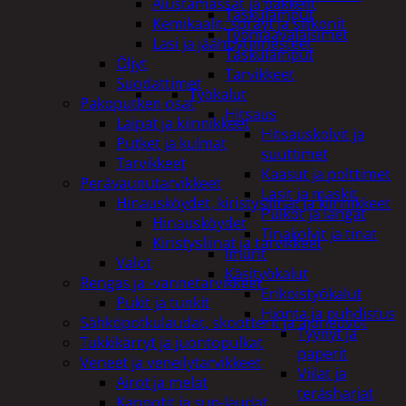
Alustamassat ja pakkelit
Taskulamput
Kemikaalit, sprayt ja silikonit
Työmaavalaisimet
Lasi ja jäähdytinnesteet
Taskulamput
Öljyt
Tarvikkeet
Suodattimet
Työkalut
Pakoputken osat
Hitsaus
Laipat ja kiinnikkeet
Hitsauskolvit ja
Putket ja kulmat
suuttimet
Tarvikkeet
Kaasut ja polttimet
Perävaunutarvikkeet
Lasit ja maskit
Hinausköydet, kiristysliinat ja kiinnikkeet
Puikot ja langat
Hinausköydet
Tinakolvit ja tinat
Kiristysliinat ja tarvikkeet
Imurit
Valot
Käsityökalut
Rengas ja -vannetarvikkeet
Erikoistyökalut
Pukit ja tunkit
Hionta ja puhdistus
Sähköpotkulaudat, skootterit ja ajoneuvot
Tyynyt ja
Tukkikärryt ja juontopulkat
paperit
Veneet ja veneilytarvikkeet
Viilat ja
Airot ja melat
teräsharjat
Kanootit ja sup-laudat