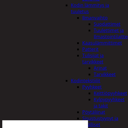
Kodin lämmitys ja
tuuletus
Ilmanvaihto
Suodattimet
Tuulettimet ja
Ilmastointilaitte
Kaasulämmittimet
Patterit
Tulisijat ja
tarvikkeet
Arinat
Tarvikkeet
Kodintekstiilit
Pyyhkeet
Keittiöpyyhkeet
Kylpypyyhkeet
ja takit
Pöytäliinat
Sisustustyynyt ja
päälliset