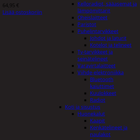
Kelloradiot, sääasemat ja
64,95
€
lämpömittarit
Lisää ostoskoriin
Oheislaitteet
Paristot
Puhelintarvikkeet
Johdot ja laturit
Kotelot ja telineet
Tv-tarvikkeet ja
seinätelineet
Varavirtalaitteet
Viihde-elektroniikka
Bluetooth
kaiuttimet
Kuulokkeet
Radiot
Koti ja sisustus
Huonekalut
Kaapit
Kenkätelineet ja
naulakot