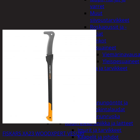
varret
Muut
siivoustarvikkeet
Roskapussit ja -
astiat
Sankot
Pesuaineet
Viemärinavausa
Yleispesuaineet
Eläintenruoka ja tarvikkeet
Jyrsijät
Kissat
Koirat
Linnut
Linnunpöntöt ja
ruokintalaudat
Linnunruoka
Kodin elektroniikka ja laitteet
Imurit ja tarvikkeet
FISKARS XA23 WOODXPERT VESURI
Kaapelit ja johdot