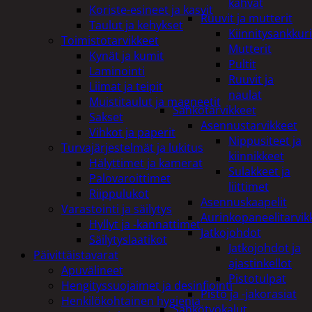
kahvat
Koriste-esineet ja kasvit
Ruuvit ja mutterit
Taulut ja kehykset
Kiinnitysankkuri
Toimistotarvikkeet
Mutterit
Kynät ja kumit
Pultit
Laminointi
Ruuvit ja
Liimat ja teipit
naulat
Muistitaulut ja magneetit
Sähkötarvikkeet
Sakset
Asennustarvikkeet
Vihkot ja paperit
Nippusiteet ja
Turvajärjestelmät ja lukitus
kiinnikkeet
Hälyttimet ja kamerat
Sulakkeet ja
Palovaroittimet
liittimet
Riippulukot
Asennuskaapelit
Varastointi ja säilytys
Aurinkopaneelitarvik
Hyllyt ja -kannattimet
Jatkojohdot
Säilytyslaatikot
Jatkojohdot ja
Päivittäistavarat
ajastinkellot
Apuvälineet
Pistotulpat
Hengityssuojaimet ja desinfiointi
Pisto ja -jakorasiat
Henkilökohtainen hygienia
Sähkötyökalut