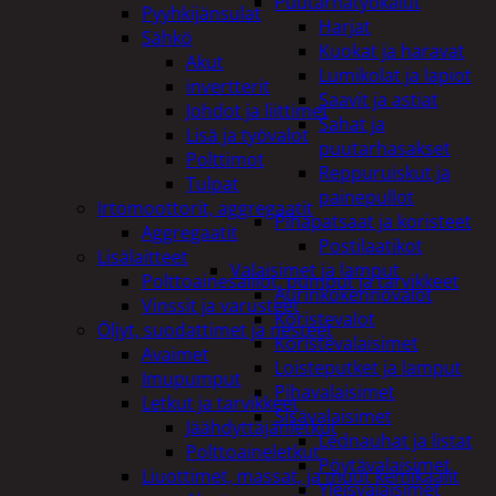
Puutarhatyökalut
Pyyhkijänsulat
Harjat
Sähkö
Kuokat ja haravat
Akut
Lumikolat ja lapiot
invertterit
Saavit ja astiat
Johdot ja liittimet
Sahat ja
Lisä ja työvalot
puutarhasakset
Polttimot
Reppuruiskut ja
Tulpat
painepullot
Irtomoottorit, aggregaatit
Pihapatsaat ja koristeet
Aggregaatit
Postilaatikot
Lisälaitteet
Valaisimet ja lamput
Polttoainesäiliöt, pumput ja tarvikkeet
Aurinkokennovalot
Vinssit ja varusteet
Koristevalot
Öljyt, suodattimet ja nesteet
Koristevalaisimet
Avaimet
Loisteputket ja lamput
Imupumput
Pihavalaisimet
Letkut ja tarvikkeet
Sisävalaisimet
Jäähdyttäjänletkut
Lednauhat ja listat
Polttoaineletkut
Pöytävalaisimet
Liuottimet, massat, ja muut kemikaalit
Yleisvalaisimet