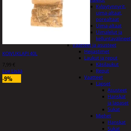
uimalelut
Kylpytynnyrit,
uima-altaat,
porealtaat
Uima-altaat
Uimalelut ja
kelluntavälineet
Vaatteet ja asusteet
Heijastimet
KOIVUKLAPI 40L
Laukut ja reput
Käsilaukut
7,99
€
Reput
Lue Lisää
Vaatteet
-9%
Lapset
Asusteet
Hanskat
ja lapaset
Sukat
Miehet
Hanskat
Sukat