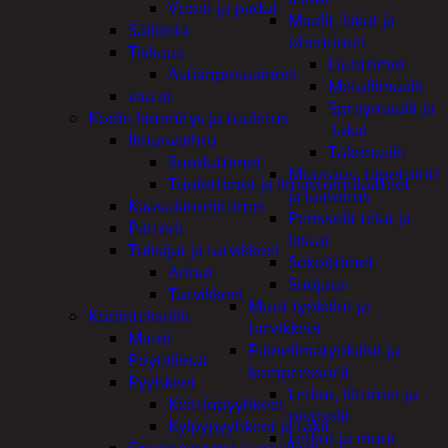
Vuoat ja padat
Maalit, lakat ja
Säilöntä
ohentimet
Tiskaus
Liuottimet
Astianpesuaineet
Metallimaalit
vaa'at
Spraymaalit ja
Kodin lämmitys ja tuuletus
-lakat
Ilmanvaihto
Talomaalit
Suodattimet
Muuraus, tapetointi
Tuulettimet ja Ilmastointilaitteet
ja laatoitus
Kaasulämmittimet
Pensselit telat ja
Patterit
lastat
Tulisijat ja tarvikkeet
Sekoittimet
Arinat
Suojaus
Tarvikkeet
Muut työkalut ja
Kodintekstiilit
tarvikkeet
Matot
Paineilmatyökalut ja
Pöytäliinat
kompressorit
Pyyhkeet
Letkut, liittimet ja
Keittiöpyyhkeet
pistoolit
Kylpypyyhkeet ja takit
Letkut ja muut
Sisustustyynyt ja päälliset