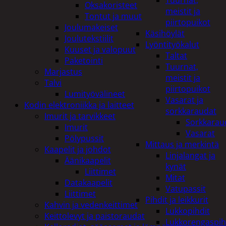
Tuurnat,
Oksakoristeet
meistit ja
Tontut ja muut
piirtopuikot
Joulumakeiset
Käsihöylät
Joulutekstiilit
Lyöntityökalut
Kuuset ja valopuut
Taltat
Paketointi
Tuurnat,
Marjastus
meistit ja
Talvi
piirtopuikot
Lumityövälineet
Vasarat ja
Kodin elektroniikka ja laitteet
sorkkaraudat
Imurit ja tarvikkeet
Sorkkarau
Imurit
Vasarat
Pölypussit
Mittaus ja merkintä
Kaapelit ja johdot
Linjalangat ja
Äänikaapelit
kynät
Liittimet
Mitat
Datakaapelit
Vatupassit
Liittimet
Pihdit ja leikkurit
Kahvin ja vedenkeittimet
Lukkopihdit
Keittolevyt ja paistoraudat
Lukkorengaspih