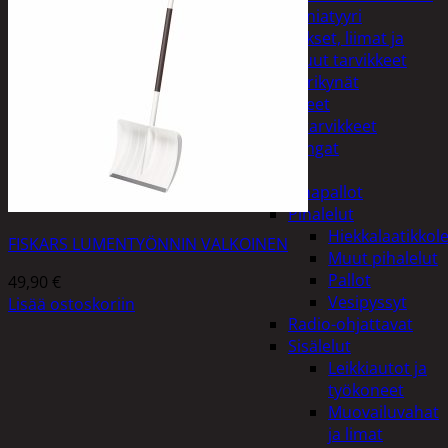
Miniatyyri
Sakset, liimat ja
muut tarvikkeet
Värikynät
Harrasteet
Käsityötarvikkeet
Langat
Lelut
Ilmapallot
Pihalelut
Hiekkalaatikkole
FISKARS LUMENTYÖNNIN VALKOINEN
Muut pihalelut
Pallot
49,90
€
Vesipyssyt
Lisää ostoskoriin
Radio-ohjattavat
Sisälelut
Leikkiautot ja
työkoneet
Muovailuvahat
ja limat