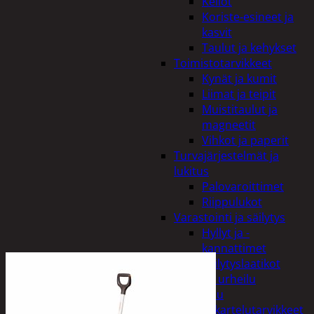
Kellot
Koriste-esineet ja
kasvit
Taulut ja kehykset
Toimistotarvikkeet
Kynät ja kumit
Liimat ja teipit
Muistitaulut ja
magneetit
Vihkot ja paperit
Turvajärjestelmät ja
lukitus
Palovaroittimet
Riippulukot
Varastointi ja säilytys
Hyllyt ja -
kannattimet
Säilytyslaatikot
Vapaa-aika ja urheilu
Askartelu
Askartelutarvikkeet