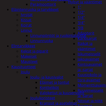
Hylsyt ja vääntimet
Perämoottorit
1"
Eläintenruoka ja tarvikkeet
1/2"
Jyrsijät
1/4"
Kissat
3/4"
Koirat
3/8
Linnut
Adapterit
Linnunpöntöt ja ruokintalaudat
Kärkisarjat
Linnunruoka
Räikät ja
Elintarvikkeet
vääntimet
Keksit ja piparit
Iskumeisselit
Makeiset
Jakoavaimet
Mausteet
Kiintoavaimet
Kausituotteet
ja -sarjat
Joulu
Kuusiokolo ja
Joulu- ja kausivalot
torx-avaimet
Eläimet ja tontut
Momenttiavaim
Kyntteliköt
Ruuvimeisselit
Valoketjut ja kuusenvalot
ja -sarjat
Joulukoristeet
Nitojat ja niitit
Kranssit ja asetelmat