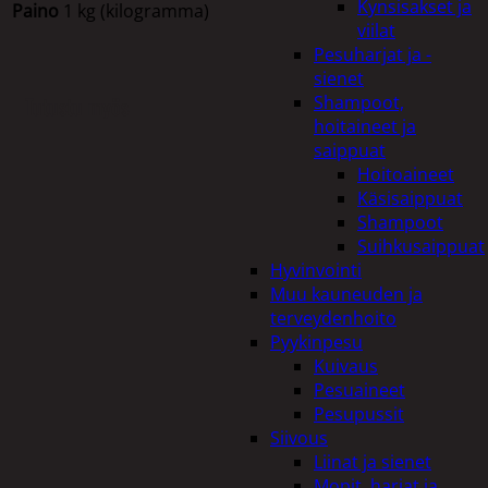
Kynsisakset ja
Paino
1 kg (kilogramma)
viilat
Pesuharjat ja -
sienet
Shampoot,
Tutustu myös
hoitaineet ja
saippuat
Hoitoaineet
Käsisaippuat
Shampoot
Suihkusaippuat
Hyvinvointi
Muu kauneuden ja
terveydenhoito
Pyykinpesu
Kuivaus
Pesuaineet
Pesupussit
Siivous
Liinat ja sienet
Mopit, harjat ja