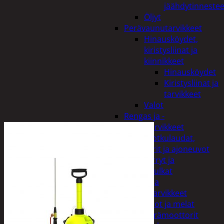
jäähdytinnestee
Öljyt
Perävaunutarvikkeet
Hinausköydet,
kiristysliinat ja
kiinnikkeet
Hinausköydet
Kiristysliinat ja
tarvikkeet
Valot
Rengas ja -
vannetarvikkeet
Sähköpotkulaudat,
skootterit ja ajoneuvot
Tukkikärryt ja
juontopulkat
Veneet ja
veneilytarvikkeet
Airot ja melat
Perämoottorit