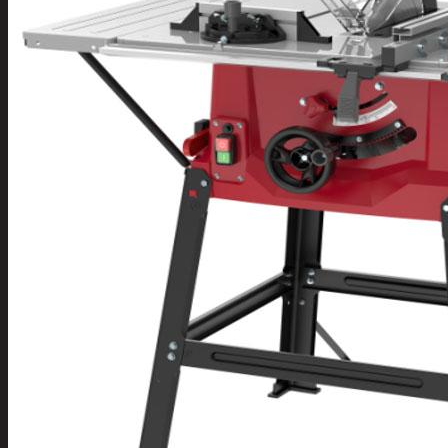
Tuotevalikoima
Poistotuotteet
Kausituotteet
Joulu
Joulu- ja kausivalot
Eläimet ja
tontut
Kyntteliköt
Valoketjut ja
kuusenvalot
Joulukoristeet
Kranssit ja
asetelmat
Tontut ja
muut
Joulutekstiilit
Paketointi
Marjastus
Talvi
Päivittäistavarat