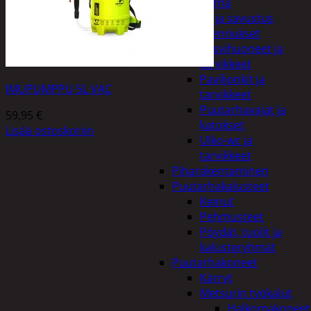
Piha ja puutarha
Grillaus ja savustus
Piharakennukset
Kasvihuoneet ja
tarvikkeet
Paviljonkit ja
IMUPUMPPU 5L VAC
tarvikkeet
Puutarhavajat ja
59,95
€
katokset
Lisää ostoskoriin
Ulko-wc ja
tarvikkeet
Piharakentaminen
Puutarhakalusteet
Keinut
Pehmusteet
Pöydät, tuolit ja
kalusteryhmät
Puutarhakoneet
Kärryt
Metsurin työkalut
Halkomakoneet