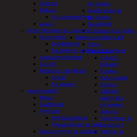
Säilöntä
tarvikkeet
Tiskaus
Maaliruiskut ja
Astianpesuaineet
tarvikkeet
vaa'at
Naulaimet
Kodin lämmitys ja tuuletus
Pulttipyssyt ja räikät
Ilmanvaihto
Rakennusmateriaalit
Suodattimet
Listat
Tuulettimet ja Ilmastointilaitteet
Pienrauta
Kaasulämmittimet
Lukot ja
Patterit
hakaset
Tulisijat ja tarvikkeet
Koukut
Arinat
Kalustejalat
Tarvikkeet
Kulmat
Kodintekstiilit
Sakkelit,
Matot
pylpyrät ja
Pöytäliinat
tarvikkeet
Pyyhkeet
Saranat
Keittiöpyyhkeet
Vaijerilukot ja
Kylpypyyhkeet ja takit
klemmarit
Sisustustyynyt ja päälliset
Vetimet ja