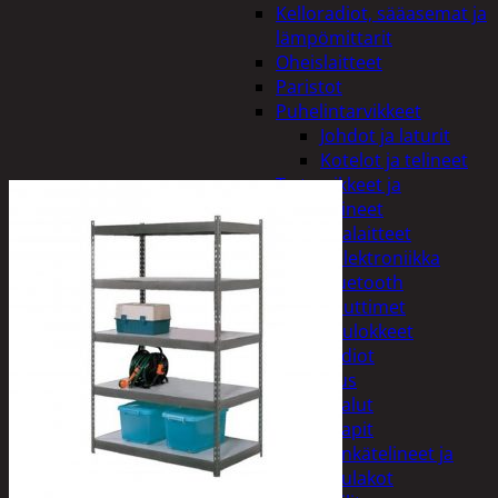
Kelloradiot, sääasemat ja
lämpömittarit
Oheislaitteet
Paristot
Puhelintarvikkeet
Johdot ja laturit
Kotelot ja telineet
Tv-tarvikkeet ja
seinätelineet
Varavirtalaitteet
Viihde-elektroniikka
Bluetooth
kaiuttimet
Kuulokkeet
Radiot
Koti ja sisustus
Huonekalut
Kaapit
Kenkätelineet ja
naulakot