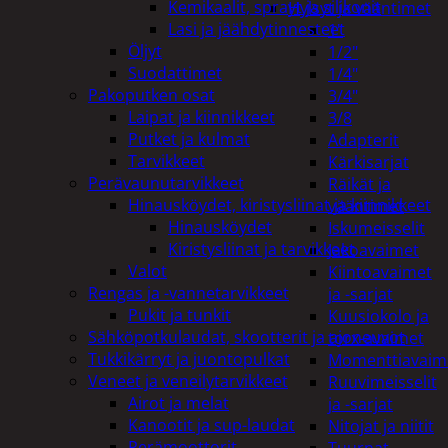
Kemikaalit, sprayt ja silikonit
Hylsyt ja vääntimet
Lasi ja jäähdytinnesteet
1"
Öljyt
1/2"
Suodattimet
1/4"
Pakoputken osat
3/4"
Laipat ja kiinnikkeet
3/8
Putket ja kulmat
Adapterit
Tarvikkeet
Kärkisarjat
Perävaunutarvikkeet
Räikät ja
Hinausköydet, kiristysliinat ja kiinnikkeet
vääntimet
Hinausköydet
Iskumeisselit
Kiristysliinat ja tarvikkeet
Jakoavaimet
Valot
Kiintoavaimet
Rengas ja -vannetarvikkeet
ja -sarjat
Pukit ja tunkit
Kuusiokolo ja
Sähköpotkulaudat, skootterit ja ajoneuvot
torx-avaimet
Tukkikärryt ja juontopulkat
Momenttiavaim
Veneet ja veneilytarvikkeet
Ruuvimeisselit
Airot ja melat
ja -sarjat
Kanootit ja sup-laudat
Nitojat ja niitit
Perämoottorit