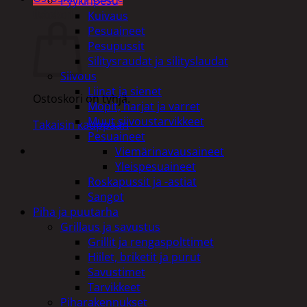
Pyykinpesu
Ostoskori
Kuivaus
Pesuaineet
Pesupussit
Silitysraudat ja silityslaudat
Siivous
Liinat ja sienet
Ostoskori on tyhjä.
Mopit, harjat ja varret
Muut siivoustarvikkeet
Takaisin kauppaan
Pesuaineet
Viemärinavausaineet
Yleispesuaineet
Roskapussit ja -astiat
Sangot
Piha ja puutarha
Grillaus ja savustus
Grillit ja rengaspolttimet
Hiilet, briketit ja purut
Savustimet
Tarvikkeet
Piharakennukset