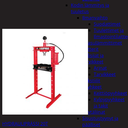
Kodin lämmitys ja
tuuletus
Ilmanvaihto
Suodattimet
Tuulettimet ja
Ilmastointilaitte
Kaasulämmittimet
Patterit
Tulisijat ja
tarvikkeet
Arinat
Tarvikkeet
Kodintekstiilit
Pyyhkeet
Keittiöpyyhkeet
Kylpypyyhkeet
ja takit
Pöytäliinat
Sisustustyynyt ja
HYDRAULIPRÄSSI 20T
päälliset