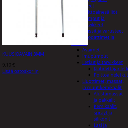
Lisälaitteet
Polttoainesäiliöt,
pumput ja
tarvikkeet
Vinssit ja varusteet
Öljyt, suodattimet ja
nesteet
Avaimet
KUUSIOAVAIN 3MM
Imupumput
Letkut ja tarvikkeet
9,10
€
Jäähdyttäjänlet
Lisää ostoskoriin
Polttoaineletku
Liuottimet, massat,
ja muut kemikaalit
Alustamassat
ja pakkelit
Kemikaalit,
sprayt ja
silikonit
Lasi ja