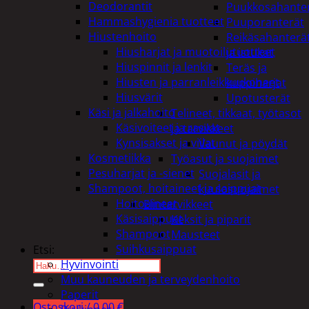
Deodorantit
Puukkosahante
Hammashygienia tuotteet
Puuporanterät
Hiustenhoito
Reikäsahanterä
Hiusharjat ja muotoilutuotteet
ja istukat
Hiuspinnit ja lenkit
Teräs ja
Hiusten ja parranleikkuukoneet
kuppiharjat
Hiusvärit
Upotusterät
Käsi ja jalkahoito
Telineet, tikkaat, työtasot
Käsivoiteet ja rasvat
ja tarvikkeet
Kynsisakset ja viilat
Vaunut ja pöydät
Kosmetiikka
Työasut ja suojaimet
Pesuharjat ja -sienet
Suojalasit ja
Shampoot, hoitaineet ja saippuat
kuulosuojaimet
Hoitoaineet
Elintarvikkeet
Käsisaippuat
Keksit ja piparit
Shampoot
Mausteet
Suihkusaippuat
Etsi:
Hyvinvointi
Muu kauneuden ja terveydenhoito
Paperit
Ostoskori /
0,00
€