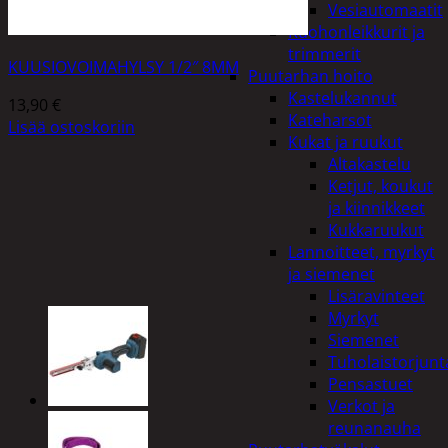
Vesiautomaatit
Ruohonleikkurit ja
trimmerit
KUUSIOVOIMAHYLSY 1/2″ 8MM
Puutarhan hoito
Kastelukannut
13,90
€
Kateharsot
Lisää ostoskoriin
Kukat ja ruukut
Altakastelu
Ketjut, koukut
ja kiinnikkeet
Kukkaruukut
Lannoitteet, myrkyt
ja siemenet
Lisäravinteet
Myrkyt
Siemenet
Tuholaistorjunt
Pensastuet
Verkot ja
reunanauha