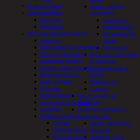
Huonetuoksut
Maalit, lakat ja
Juhlatarvikkeet
ohentimet
Koristelu
Liuottimet
Paketointi
Metallimaalit
Keittiö ja taloustarvikkeet
Spraymaalit ja
Aterimet
-lakat
Juomapullot ja termokset
Talomaalit
Kannut ja kanisterit
Muuraus, tapetointi
Kattaustarvikkeet
ja laatoitus
Kauhat, lastat ja sudit
Pensselit telat ja
Kertakäyttöastiat
lastat
Lasit ja mukit
Sekoittimet
Lautaset
Suojaus
Leikkuulaudat
Muut työkalut ja
Leivinpaperit ja foliot
tarvikkeet
Leivonta
Paineilmatyökalut ja
Padat ja kattilat
kompressorit
Kattilat
Letkut, liittimet ja
Paistinpannut
pistoolit
Vuoat ja padat
Letkut ja muut