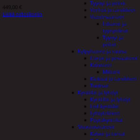
Tyynyt ja peitot
449,00
€
Verhot ja tarvikkeet
Lisää ostoskoriin
Vuodevaatteet
Lakanat ja
tyynynlinat
Tyynyt ja
peitot
Kylpyhuone ja sauna
Harjat ja pesuaineet
Kalusteet
Mittarit
Kiukaat ja tarvikkeet
Tuoksut
Kynttilät ja lyhdyt
Kynttilät ja lyhdyt
Led-kynttilät
Lyhtytelineet
Pöytäkynttilät
Sisustusesineet
Kalvot ja tarrat