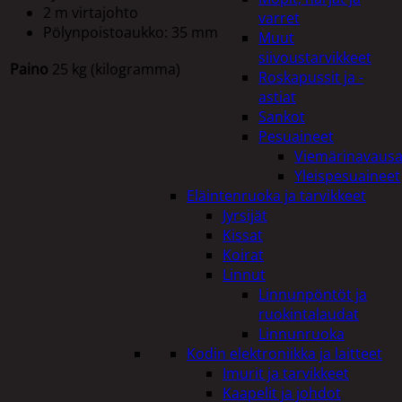
2 m virtajohto
varret
Pölynpoistoaukko: 35 mm
Muut
siivoustarvikkeet
Paino
25 kg (kilogramma)
Roskapussit ja -
astiat
Sankot
Pesuaineet
Tutustu myös
Viemärinavausa
Yleispesuaineet
Eläintenruoka ja tarvikkeet
Jyrsijät
Kissat
Koirat
Linnut
Linnunpöntöt ja
ruokintalaudat
Linnunruoka
Kodin elektroniikka ja laitteet
Imurit ja tarvikkeet
Kaapelit ja johdot