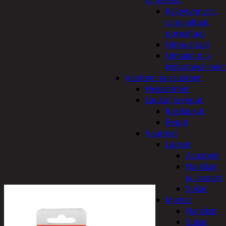
uimalelut
Kylpytynnyrit,
uima-altaat,
porealtaat
Uima-altaat
Uimalelut ja
kelluntavälineet
Vaatteet ja asusteet
Heijastimet
Laukut ja reput
Käsilaukut
Reput
Vaatteet
Lapset
Asusteet
Hanskat
ja lapaset
Sukat
Miehet
Hanskat
Sukat