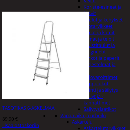
Kellot
Koriste-esineet ja
kasvit
Taulut ja kehykset
Toimistotarvikkeet
Kynät ja kumit
Liimat ja teipit
Muistitaulut ja
magneetit
Vihkot ja paperit
Turvajärjestelmät ja
lukitus
Palovaroittimet
Riippulukot
Varastointi ja säilytys
Hyllyt ja -
kannattimet
TASOTIKAS 6-ASKELMAA
Säilytyslaatikot
Vapaa-aika ja urheilu
89,90
€
Askartelu
Lisää ostoskoriin
Askartelutarvikkeet