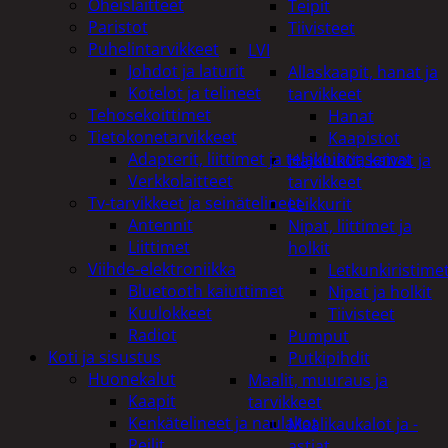
Oheislaitteet
Teipit
Paristot
Tiivisteet
Puhelintarvikkeet
LVI
Johdot ja laturit
Allaskaapit, hanat ja
Kotelot ja telineet
tarvikkeet
Tehosekoittimet
Hanat
Tietokonetarvikkeet
Kaapistot
Adapterit, liittimet ja telakointiasemat
Hajulukot, kaivot ja
Verkkolaitteet
tarvikkeet
Tv-tarvikkeet ja seinätelineet
Leikkurit
Antennit
Nipat, liittimet ja
Liittimet
holkit
Viihde-elektroniikka
Letkunkiristime
Bluetooth kaiuttimet
Nipat ja holkit
Kuulokkeet
Tiivisteet
Radiot
Pumput
Koti ja sisustus
Putkipihdit
Huonekalut
Maalit, muuraus ja
Kaapit
tarvikkeet
Kenkätelineet ja naulakot
Maalikaukalot ja -
Peilit
astiat