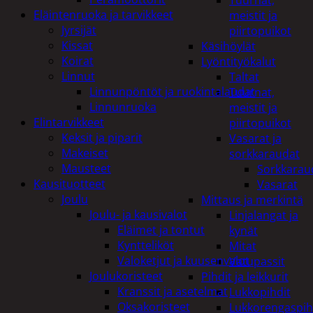
Tuurnat,
Eläintenruoka ja tarvikkeet
meistit ja
Jyrsijät
piirtopuikot
Kissat
Käsihöylät
Koirat
Lyöntityökalut
Linnut
Taltat
Linnunpöntöt ja ruokintalaudat
Tuurnat,
Linnunruoka
meistit ja
Elintarvikkeet
piirtopuikot
Keksit ja piparit
Vasarat ja
Makeiset
sorkkaraudat
Mausteet
Sorkkarau
Kausituotteet
Vasarat
Joulu
Mittaus ja merkintä
Joulu- ja kausivalot
Linjalangat ja
Eläimet ja tontut
kynät
Kyntteliköt
Mitat
Valoketjut ja kuusenvalot
Vatupassit
Joulukoristeet
Pihdit ja leikkurit
Kranssit ja asetelmat
Lukkopihdit
Oksakoristeet
Lukkorengaspih