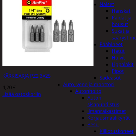
Naiset
Hanskat
Paidat ja
housut
Sukat ja
säärystim
Päähineet
Hatut
Huivit
Lippalakit
Pipot
KÄRKISARJA PZ2 3×25
Sadeasut
Auto, vene ja moottori
4,20
€
Autonhoito
Lisää ostoskoriin
Auton
sisäpuhdistus
Ilmanraikastimet
Korjausmaalikynät
Pesu
Kiillotuskoneet