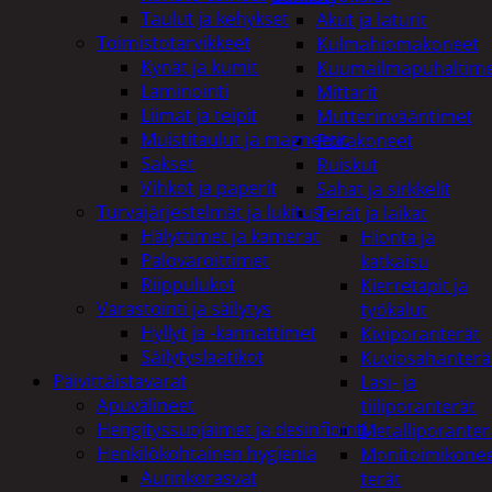
Taulut ja kehykset
Akut ja laturit
Toimistotarvikkeet
Kulmahiomakoneet
Kynät ja kumit
Kuumailmapuhaltim
Laminointi
Mittarit
Liimat ja teipit
Mutterinvääntimet
Muistitaulut ja magneetit
Porakoneet
Sakset
Ruiskut
Vihkot ja paperit
Sahat ja sirkkelit
Turvajärjestelmät ja lukitus
Terät ja laikat
Hälyttimet ja kamerat
Hionta ja
Palovaroittimet
katkaisu
Riippulukot
Kierretapit ja
Varastointi ja säilytys
työkalut
Hyllyt ja -kannattimet
Kiviporanterät
Säilytyslaatikot
Kuviosahanterä
Päivittäistavarat
Lasi- ja
Apuvälineet
tiiliporanterät
Hengityssuojaimet ja desinfiointi
Metalliporanter
Henkilökohtainen hygienia
Monitoimikone
Aurinkorasvat
terät