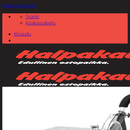
Skip to content
Sijainti
Asiakaspalvelu
Kirjaudu
Etsi: