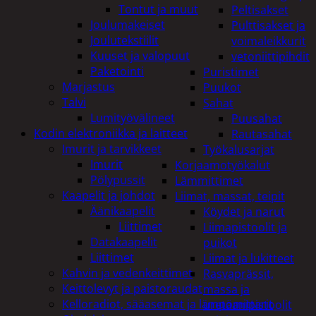
Tontut ja muut
Peltisakset
Joulumakeiset
Pulttisakset ja
Joulutekstiilit
voimaleikkurit
Kuuset ja valopuut
vetoniittipihdit
Paketointi
Puristimet
Marjastus
Puukot
Talvi
Sahat
Lumityövälineet
Puusahat
Kodin elektroniikka ja laitteet
Rautasahat
Imurit ja tarvikkeet
Työkalusarjat
Imurit
Korjaamotyökalut
Pölypussit
Lämmittimet
Kaapelit ja johdot
Liimat, massat, teipit
Äänikaapelit
Köydet ja narut
Liittimet
Liimapistoolit ja
Datakaapelit
puikot
Liittimet
Liimat ja lukitteet
Kahvin ja vedenkeittimet
Rasvaprässit,
Keittolevyt ja paistoraudat
massa ja
Kelloradiot, sääasemat ja lämpömittarit
uretaanipistoolit