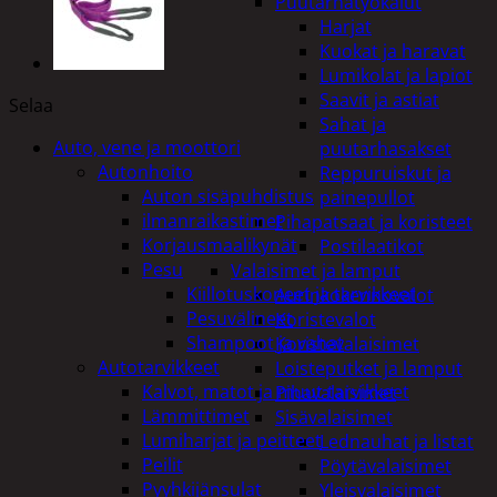
Puutarhatyökalut
Harjat
Kuokat ja haravat
Lumikolat ja lapiot
Saavit ja astiat
Selaa
Sahat ja
Auto, vene ja moottori
puutarhasakset
Autonhoito
Reppuruiskut ja
Auton sisäpuhdistus
painepullot
ilmanraikastimet
Pihapatsaat ja koristeet
Korjausmaalikynät
Postilaatikot
Pesu
Valaisimet ja lamput
Kiillotuskoneet ja tarvikkeet
Aurinkokennovalot
Pesuvälineet
Koristevalot
Shampoot ja vahat
Koristevalaisimet
Autotarvikkeet
Loisteputket ja lamput
Kalvot, matot ja muut tarvikkeet
Pihavalaisimet
Lämmittimet
Sisävalaisimet
Lumiharjat ja peitteet
Lednauhat ja listat
Peilit
Pöytävalaisimet
Pyyhkijänsulat
Yleisvalaisimet