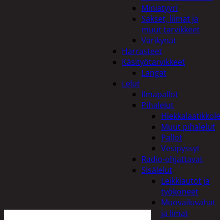
Miniatyyri
Sakset, liimat ja
muut tarvikkeet
Värikynät
Harrasteet
Käsityötarvikkeet
Langat
Lelut
Ilmapallot
Pihalelut
Hiekkalaatikkole
Muut pihalelut
Pallot
Vesipyssyt
Radio-ohjattavat
Sisälelut
Leikkiautot ja
työkoneet
Muovailuvahat
ja limat