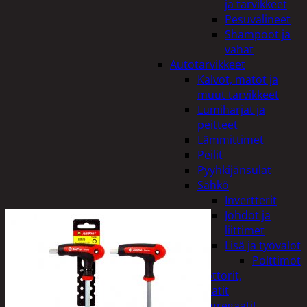
ja tarvikkeet
Pesuvälineet
Shampoot ja
vahat
Autotarvikkeet
Kalvot, matot ja
muut tarvikkeet
Lumiharjat ja
peitteet
Lämmittimet
Peilit
Pyyhkijänsulat
Sähkö
Invertterit
Johdot ja
liittimet
Lisä ja työvalot
Polttimot
Irtomoottorit,
aggregaatit
Aggregaatit