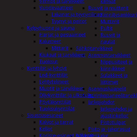
Verhot ja tarvikkeet
kahvat
Vuodevaatteet
Ruuvit ja mutterit
Lakanat ja tyynynlinat
Kiinnitysankkuri
Tyynyt ja peitot
Mutterit
Kylpyhuone ja sauna
Pultit
Harjat ja pesuaineet
Ruuvit ja
Kalusteet
naulat
Mittarit
Sähkötarvikkeet
Kiukaat ja tarvikkeet
Asennustarvikkeet
Tuoksut
Nippusiteet ja
Kynttilät ja lyhdyt
kiinnikkeet
Led-kynttilät
Sulakkeet ja
Lyhtytelineet
liittimet
Muotit ja tarvikkeet
Asennuskaapelit
Öljykynttilät ja ulkotulet
Aurinkopaneelitarvik
Pöytäkynttilät
Jatkojohdot
Tuoksukynttilät
Jatkojohdot ja
Sisustusesineet
ajastinkellot
Kalvot ja tarrat
Pistotulpat
Kellot
Pisto ja -jakorasiat
Koriste-esineet ja kasvit
Sähkötyökalut