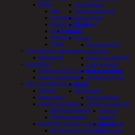
Sähkö
Taskulamput
Akut
Työmaavalaisimet
invertterit
Taskulamput
Johdot ja liittimet
Tarvikkeet
Lisä ja työvalot
Työkalut
Polttimot
Hitsaus
Tulpat
Hitsauskolvit ja
Irtomoottorit, aggregaatit
suuttimet
Aggregaatit
Kaasut ja polttimet
Lisälaitteet
Lasit ja maskit
Polttoainesäiliöt, pumput ja tarvikkeet
Puikot ja langat
Vinssit ja varusteet
Tinakolvit ja tinat
Öljyt, suodattimet ja nesteet
Imurit
Avaimet
Käsityökalut
Imupumput
Erikoistyökalut
Letkut ja tarvikkeet
Hionta ja puhdistus
Jäähdyttäjänletkut
Tyynyt ja
Polttoaineletkut
paperit
Liuottimet, massat, ja muut kemikaalit
Viilat ja
Alustamassat ja pakkelit
teräsharjat