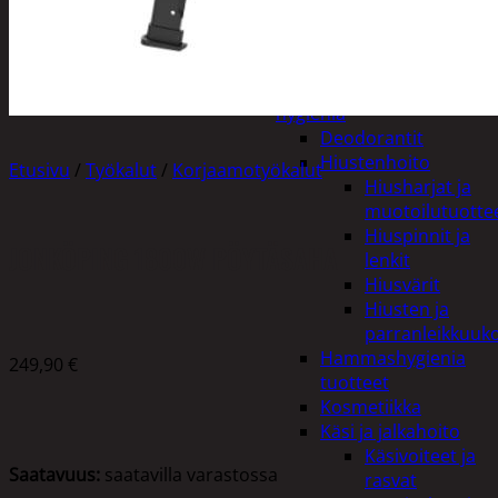
Apuvälineet
Hengityssuojaimet ja
desinfiointi
Henkilökohtainen
hygienia
Deodorantit
Hiustenhoito
Etusivu
/
Työkalut
/
Korjaamotyökalut
Hiusharjat ja
muotoilutuotte
Hiuspinnit ja
JONKÖPING 1800W PÖYTÄSAHA
lenkit
Hiusvärit
Hiusten ja
parranleikkuuk
Hammashygienia
249,90
€
tuotteet
Kosmetiikka
Käsi ja jalkahoito
Käsivoiteet ja
Saatavuus:
saatavilla varastossa
rasvat