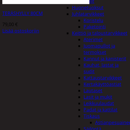
Peilit
Huonetuoksut
TERÄSHYLLY 80CM
Juhlatarvikkeet
Koristelu
79,00
€
Paketointi
Lisää ostoskoriin
Keittiö ja taloustarvikkeet
Aterimet
Juomapullot ja
termokset
Kannut ja kanisterit
Kauhat, lastat ja
sudit
Kattaustarvikkeet
Kertakäyttöastiat
Lautaset
Lasit ja mukit
Leikkuulaudat
Padat ja kattilat
Tiskaus
Astianpesuaine
Säilöntä