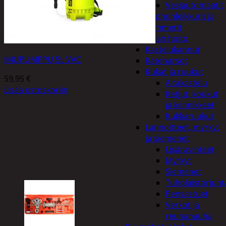
Vesiautomaatit
Ruohonleikkurit ja
trimmerit
Puutarhan hoito
Kastelukannut
IMUPUMPPU 5L VAC
Kateharsot
Kukat ja ruukut
59,95
€
Altakastelu
Lisää ostoskoriin
Ketjut, koukut
ja kiinnikkeet
Kukkaruukut
Lannoitteet, myrkyt
ja siemenet
Lisäravinteet
Myrkyt
Siemenet
Tuholaistorjunt
Pensastuet
Verkot ja
reunanauha