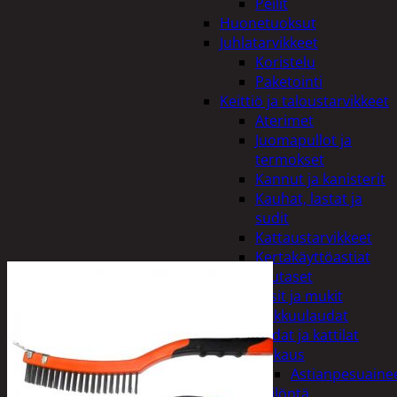
Peilit
Huonetuoksut
Juhlatarvikkeet
Koristelu
Paketointi
Keittiö ja taloustarvikkeet
Aterimet
Juomapullot ja
termokset
Kannut ja kanisterit
Kauhat, lastat ja
sudit
Kattaustarvikkeet
Kertakäyttöastiat
Lautaset
Lasit ja mukit
Leikkuulaudat
Padat ja kattilat
Tiskaus
Astianpesuaine
Säilöntä