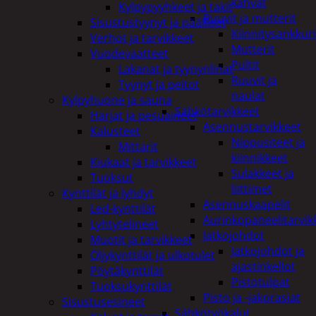
kahvat
Kylpypyyhkeet ja takit
Ruuvit ja mutterit
Sisustustyynyt ja päälliset
Kiinnitysankkuri
Verhot ja tarvikkeet
Mutterit
Vuodevaatteet
Pultit
Lakanat ja tyynynlinat
Ruuvit ja
Tyynyt ja peitot
naulat
Kylpyhuone ja sauna
Sähkötarvikkeet
Harjat ja pesuaineet
Asennustarvikkeet
Kalusteet
Nippusiteet ja
Mittarit
kiinnikkeet
Kiukaat ja tarvikkeet
Sulakkeet ja
Tuoksut
liittimet
Kynttilät ja lyhdyt
Asennuskaapelit
Led-kynttilät
Aurinkopaneelitarvik
Lyhtytelineet
Jatkojohdot
Muotit ja tarvikkeet
Jatkojohdot ja
Öljykynttilät ja ulkotulet
ajastinkellot
Pöytäkynttilät
Pistotulpat
Tuoksukynttilät
Pisto ja -jakorasiat
Sisustusesineet
Sähkötyökalut