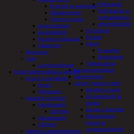
Peltisakset
Kranssit ja asetelmat
Pulttisakset ja
Oksakoristeet
voimaleikkurit
Tontut ja muut
vetoniittipihdit
Joulumakeiset
Puristimet
Joulutekstiilit
Puukot
Kuuset ja valopuut
Sahat
Paketointi
Puusahat
Marjastus
Rautasahat
Talvi
Työkalusarjat
Lumityövälineet
Korjaamotyökalut
Kodin elektroniikka ja laitteet
Lämmittimet
Imurit ja tarvikkeet
Liimat, massat, teipit
Imurit
Köydet ja narut
Pölypussit
Liimapistoolit ja
Kaapelit ja johdot
puikot
Äänikaapelit
Liimat ja lukitteet
Liittimet
Rasvaprässit,
Datakaapelit
massa ja
Liittimet
uretaanipistoolit
Kahvin ja vedenkeittimet