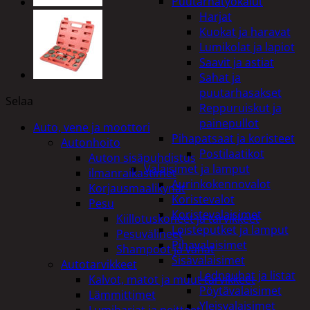
Puutarhatyökalut
Harjat
Kuokat ja haravat
Lumikolat ja lapiot
Saavit ja astiat
Sahat ja
puutarhasakset
Selaa
Reppuruiskut ja
painepullot
Auto, vene ja moottori
Pihapatsaat ja koristeet
Autonhoito
Postilaatikot
Auton sisäpuhdistus
Valaisimet ja lamput
ilmanraikastimet
Aurinkokennovalot
Korjausmaalikynät
Koristevalot
Pesu
Koristevalaisimet
Kiillotuskoneet ja tarvikkeet
Loisteputket ja lamput
Pesuvälineet
Pihavalaisimet
Shampoot ja vahat
Sisävalaisimet
Autotarvikkeet
Lednauhat ja listat
Kalvot, matot ja muut tarvikkeet
Pöytävalaisimet
Lämmittimet
Yleisvalaisimet
Lumiharjat ja peitteet