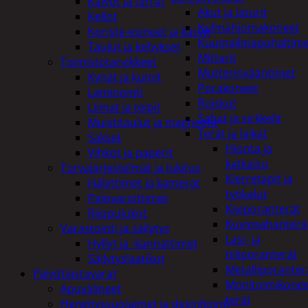
Kalvot ja tarrat
Akut ja laturit
Kellot
Kulmahiomakoneet
Koriste-esineet ja kasvit
Kuumailmapuhaltim
Taulut ja kehykset
Mittarit
Toimistotarvikkeet
Mutterinvääntimet
Kynät ja kumit
Porakoneet
Laminointi
Ruiskut
Liimat ja teipit
Sahat ja sirkkelit
Muistitaulut ja magneetit
Terät ja laikat
Sakset
Hionta ja
Vihkot ja paperit
katkaisu
Turvajärjestelmät ja lukitus
Kierretapit ja
Hälyttimet ja kamerat
työkalut
Palovaroittimet
Kiviporanterät
Riippulukot
Kuviosahanterä
Varastointi ja säilytys
Lasi- ja
Hyllyt ja -kannattimet
tiiliporanterät
Säilytyslaatikot
Metalliporanter
Päivittäistavarat
Monitoimikone
Apuvälineet
terät
Hengityssuojaimet ja desinfiointi