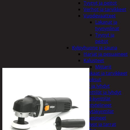
Tyynyt ja peitot
Verhot ja tarvikkeet
Vuodevaatteet
Lakanat ja
tyynynlinat
Tyynyt ja
peitot
Kylpyhuone ja sauna
Harjat ja pesuaineet
Kalusteet
Mittarit
Kiukaat ja tarvikkeet
Tuoksut
Kynttilät ja lyhdyt
Kynttilät ja lyhdyt
Led-kynttilät
Lyhtytelineet
Pöytäkynttilät
Sisustusesineet
Kalvot ja tarrat