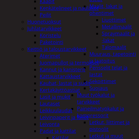
Kaapit
Maalit, lakat ja
Kenkätelineet ja naulakot
ohentimet
Peilit
Liuottimet
Huonetuoksut
Metallimaalit
Juhlatarvikkeet
Spraymaalit ja
Koristelu
-lakat
Paketointi
Talomaalit
Keittiö ja taloustarvikkeet
Muuraus, tapetointi
Aterimet
ja laatoitus
Juomapullot ja termokset
Pensselit telat ja
Kannut ja kanisterit
lastat
Kattaustarvikkeet
Sekoittimet
Kauhat, lastat ja sudit
Suojaus
Kertakäyttöastiat
Muut työkalut ja
Lasit ja mukit
tarvikkeet
Lautaset
Paineilmatyökalut ja
Leikkuulaudat
kompressorit
Leivinpaperit ja foliot
Letkut, liittimet ja
Leivonta
pistoolit
Padat ja kattilat
Letkut ja muut
Kattilat