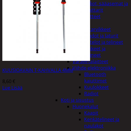
Kelloradiot, sääasemat ja
lämpömittarit
Oheislaitteet
Paristot
Puhelintarvikkeet
Johdot ja laturit
Kotelot ja telineet
Tv-tarvikkeet ja
seinätelineet
Varavirtalaitteet
Viihde-elektroniikka
KUUSIOAVAIN T-KAHVALLA 4MM
Bluetooth
kaiuttimet
8,60
€
Kuulokkeet
Lue Lisää
Radiot
Koti ja sisustus
Huonekalut
Kaapit
Kenkätelineet ja
naulakot