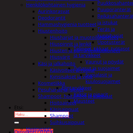
Puukkosahante
Henkilökohtainen hygienia
Puuporanterät
Aurinkorasvat
Reikäsahanterä
Deodorantit
ja istukat
Hammashygienia tuotteet
Teräs ja
Hiustenhoito
kuppiharjat
Hiusharjat ja muotoilutuotteet
Upotusterät
Hiuspinnit ja lenkit
Telineet, tikkaat, työtasot
Hiusten ja parranleikkuukoneet
ja tarvikkeet
Hiusvärit
Vaunut ja pöydät
Käsi ja jalkahoito
Työasut ja suojaimet
Käsivoiteet ja rasvat
Suojalasit ja
Kynsisakset ja viilat
kuulosuojaimet
Kosmetiikka
Elintarvikkeet
Pesuharjat ja -sienet
Keksit ja piparit
Shampoot, hoitaineet ja saippuat
Mausteet
Hoitoaineet
Etsi:
Käsisaippuat
Shampoot
Suihkusaippuat
Hyvinvointi
Ostoskori /
0,00
€