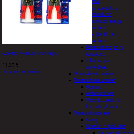
Piha ja puutarha
Grillaus ja savustus
Piharakennukset
Kasvihuoneet ja
tarvikkeet
Paviljonkit ja
tarvikkeet
Puutarhavajat ja
SÄHKÖPIHTI/LIITINSARJA
katokset
Ulko-wc ja
11,30
€
tarvikkeet
Lisää ostoskoriin
Piharakentaminen
Puutarhakalusteet
Keinut
Pehmusteet
Pöydät, tuolit ja
kalusteryhmät
Puutarhakoneet
Kärryt
Metsurin työkalut
Halkomakoneet