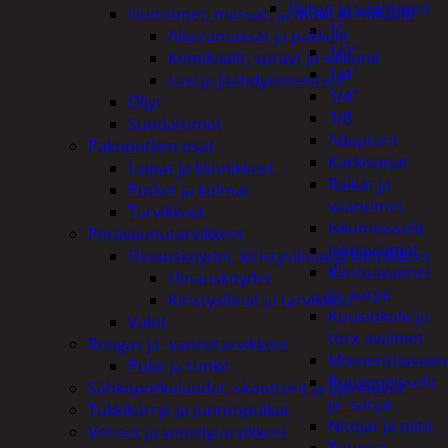
Hylsyt ja vääntimet
Liuottimet, massat, ja muut kemikaalit
1"
Alustamassat ja pakkelit
1/2"
Kemikaalit, sprayt ja silikonit
1/4"
Lasi ja jäähdytinnesteet
3/4"
Öljyt
3/8
Suodattimet
Adapterit
Pakoputken osat
Kärkisarjat
Laipat ja kiinnikkeet
Räikät ja
Putket ja kulmat
vääntimet
Tarvikkeet
Iskumeisselit
Perävaunutarvikkeet
Jakoavaimet
Hinausköydet, kiristysliinat ja kiinnikkeet
Kiintoavaimet
Hinausköydet
ja -sarjat
Kiristysliinat ja tarvikkeet
Kuusiokolo ja
Valot
torx-avaimet
Rengas ja -vannetarvikkeet
Momenttiavaim
Pukit ja tunkit
Ruuvimeisselit
Sähköpotkulaudat, skootterit ja ajoneuvot
ja -sarjat
Tukkikärryt ja juontopulkat
Nitojat ja niitit
Veneet ja veneilytarvikkeet