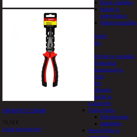
Muut sisälelut
Nuket ja
pehmolelut
Rakennuspalika
Pelit
Polkupyöräily
Lukot
Retkeily
Keittimet ja ruokailu
Kylmälaukut
Makuupussit ja
alustat
Teltat
Urheiluvälineet
Kypärät ja
suojaimet
Talviurheilu
KÄRKIPIHTI 200MM
Hiihtäminen
15,10
€
Jääkiekko
Lisää ostoskoriin
Vesiurheilu ja