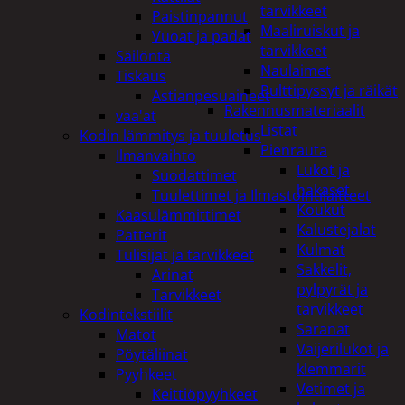
tarvikkeet
Paistinpannut
Maaliruiskut ja
Vuoat ja padat
tarvikkeet
Säilöntä
Naulaimet
Tiskaus
Pulttipyssyt ja räikät
Astianpesuaineet
Rakennusmateriaalit
vaa'at
Listat
Kodin lämmitys ja tuuletus
Pienrauta
Ilmanvaihto
Lukot ja
Suodattimet
hakaset
Tuulettimet ja Ilmastointilaitteet
Koukut
Kaasulämmittimet
Kalustejalat
Patterit
Kulmat
Tulisijat ja tarvikkeet
Sakkelit,
Arinat
pylpyrät ja
Tarvikkeet
tarvikkeet
Kodintekstiilit
Saranat
Matot
Vaijerilukot ja
Pöytäliinat
klemmarit
Pyyhkeet
Vetimet ja
Keittiöpyyhkeet