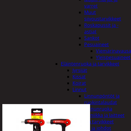
varret
Muut
siivoustarvikkeet
Roskapussit ja -
astiat
Sankot
Pesuaineet
Viemärinavausa
Yleispesuaineet
Eläintenruoka ja tarvikkeet
Jyrsijät
Kissat
Koirat
Linnut
Linnunpöntöt ja
ruokintalaudat
Linnunruoka
Kodin elektroniikka ja laitteet
Imurit ja tarvikkeet
Kaapelit ja johdot