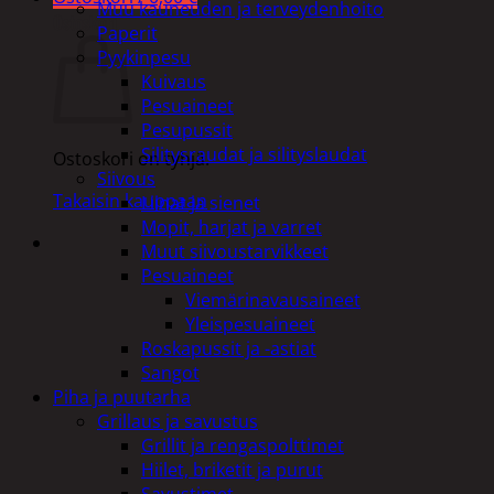
Muu kauneuden ja terveydenhoito
Ostoskori
Paperit
Pyykinpesu
Kuivaus
Pesuaineet
Pesupussit
Silitysraudat ja silityslaudat
Ostoskori on tyhjä.
Siivous
Takaisin kauppaan
Liinat ja sienet
Mopit, harjat ja varret
Muut siivoustarvikkeet
Pesuaineet
Viemärinavausaineet
Yleispesuaineet
Roskapussit ja -astiat
Sangot
Piha ja puutarha
Grillaus ja savustus
Grillit ja rengaspolttimet
Hiilet, briketit ja purut
Savustimet