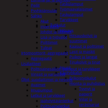
Taskulamput
Peilit
Työmaavalaisimet
Pyyhkijänsulat
Taskulamput
Sähkö
Tarvikkeet
Akut
Työkalut
invertterit
Hitsaus
Johdot ja liittimet
Hitsauskolvit ja
Lisä ja työvalot
suuttimet
Polttimot
Kaasut ja polttimet
Tulpat
Lasit ja maskit
Irtomoottorit, aggregaatit
Puikot ja langat
Aggregaatit
Tinakolvit ja tinat
Lisälaitteet
Imurit
Polttoainesäiliöt, pumput ja tarvikkeet
Käsityökalut
Vinssit ja varusteet
Erikoistyökalut
Öljyt, suodattimet ja nesteet
Hionta ja puhdistus
Avaimet
Tyynyt ja
Imupumput
paperit
Letkut ja tarvikkeet
Viilat ja
Jäähdyttäjänletkut
teräsharjat
Polttoaineletkut