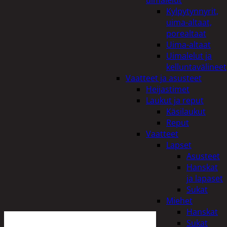
uimalelut
Kylpytynnyrit,
uima-altaat,
porealtaat
Uima-altaat
Uimalelut ja
kelluntavälineet
Vaatteet ja asusteet
Heijastimet
Laukut ja reput
Käsilaukut
Reput
Vaatteet
Lapset
Asusteet
Hanskat
ja lapaset
Sukat
Miehet
Hanskat
Sukat