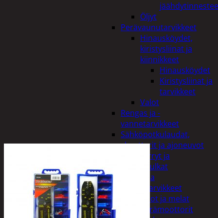
jäähdytinnestee
Öljyt
Perävaunutarvikkeet
Hinausköydet,
kiristysliinat ja
kiinnikkeet
Hinausköydet
Kiristysliinat ja
tarvikkeet
Valot
Rengas ja -
vannetarvikkeet
Sähköpotkulaudat,
skootterit ja ajoneuvot
Tukkikärryt ja
juontopulkat
Veneet ja
veneilytarvikkeet
Airot ja melat
Perämoottorit