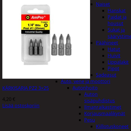
Naiset
Hanskat
Paidat ja
housut
Sukat ja
säärystim
Päähineet
Hatut
Huivit
Lippalakit
Pipot
Sadeasut
Auto, vene ja moottori
Autonhoito
KÄRKISARJA PZ2 3×25
Auton
4,20
€
sisäpuhdistus
Lisää ostoskoriin
Ilmanraikastimet
Korjausmaalikynät
Pesu
Kiillotuskoneet