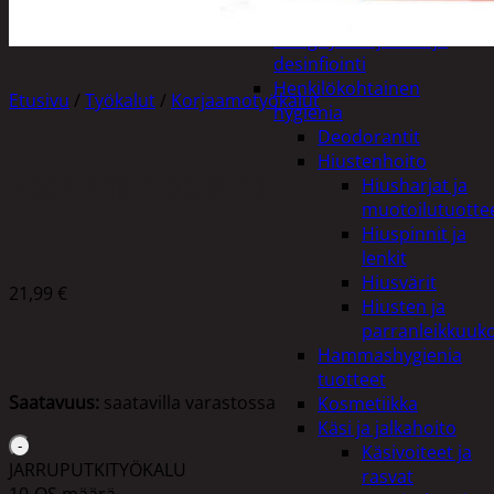
Apuvälineet
Hengityssuojaimet ja
desinfiointi
Henkilökohtainen
Etusivu
/
Työkalut
/
Korjaamotyökalut
hygienia
Deodorantit
Hiustenhoito
JARRUPUTKITYÖKALU 10-OS
Hiusharjat ja
muotoilutuotte
Hiuspinnit ja
lenkit
Hiusvärit
21,99
€
Hiusten ja
parranleikkuuk
Hammashygienia
tuotteet
Saatavuus:
saatavilla varastossa
Kosmetiikka
Käsi ja jalkahoito
Käsivoiteet ja
JARRUPUTKITYÖKALU
rasvat
10-OS määrä