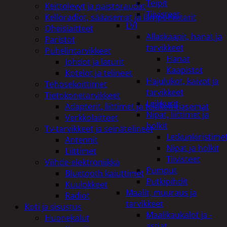
Teipit
Keittolevyt ja paistoraudat
Tiivisteet
Kelloradiot, sääasemat ja lämpömittarit
LVI
Oheislaitteet
Allaskaapit, hanat ja
Paristot
tarvikkeet
Puhelintarvikkeet
Hanat
Johdot ja laturit
Kaapistot
Kotelot ja telineet
Hajulukot, kaivot ja
Tehosekoittimet
tarvikkeet
Tietokonetarvikkeet
Leikkurit
Adapterit, liittimet ja telakointiasemat
Nipat, liittimet ja
Verkkolaitteet
holkit
Tv-tarvikkeet ja seinätelineet
Letkunkiristime
Antennit
Nipat ja holkit
Liittimet
Tiivisteet
Viihde-elektroniikka
Pumput
Bluetooth kaiuttimet
Putkipihdit
Kuulokkeet
Maalit, muuraus ja
Radiot
tarvikkeet
Koti ja sisustus
Maalikaukalot ja -
Huonekalut
astiat