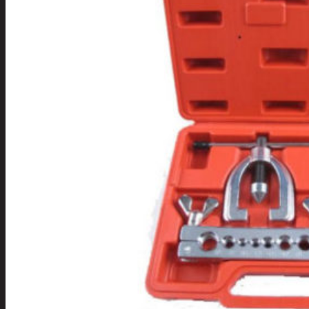
Tuotevalikoima
Poistotuotteet
Kausituotteet
Joulu
Joulu- ja kausivalot
Eläimet ja
tontut
Kyntteliköt
Valoketjut ja
kuusenvalot
Joulukoristeet
Kranssit ja
asetelmat
Tontut ja
muut
Joulutekstiilit
Paketointi
Marjastus
Talvi
Päivittäistavarat