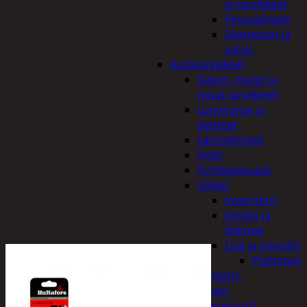
ja tarvikkeet
Pesuvälineet
Shampoot ja
vahat
Autotarvikkeet
Kalvot, matot ja
muut tarvikkeet
Lumiharjat ja
peitteet
Lämmittimet
Peilit
Pyyhkijänsulat
Sähkö
Invertterit
Johdot ja
liittimet
Lisä ja työvalot
Polttimot
Irtomoottorit,
aggregaatit
Aggregaatit