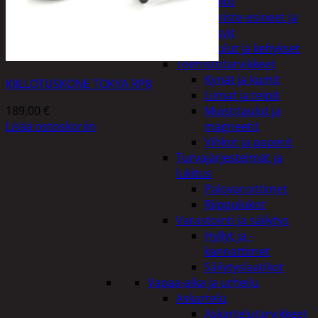
Kellot
Koriste-esineet ja
kasvit
Taulut ja kehykset
Toimistotarvikkeet
Kynät ja kumit
KIILLOTUSKONE TOKYA RP8
Liimat ja teipit
189,00
€
Muistitaulut ja
Lisää ostoskoriin
magneetit
Vihkot ja paperit
Turvajärjestelmät ja
lukitus
Palovaroittimet
Riippulukot
Varastointi ja säilytys
Hyllyt ja -
kannattimet
Säilytyslaatikot
Vapaa-aika ja urheilu
Askartelu
Askartelutarvikkeet