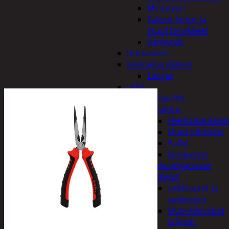
Miniatyyri
Sakset, liimat ja
muut tarvikkeet
Värikynät
Harrasteet
Käsityötarvikkeet
Langat
Lelut
Ilmapallot
Pihalelut
Hiekkalaatikkole
Muut pihalelut
Pallot
Vesipyssyt
Radio-ohjattavat
Sisälelut
Leikkiautot ja
työkoneet
Muovailuvahat
ja limat