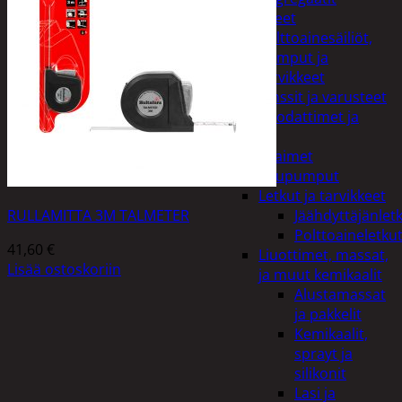
Lisälaitteet
Polttoainesäiliöt,
pumput ja
tarvikkeet
Vinssit ja varusteet
Öljyt, suodattimet ja
nesteet
Avaimet
Imupumput
Letkut ja tarvikkeet
RULLAMITTA 3M TALMETER
Jäähdyttäjänlet
Polttoaineletku
41,60
€
Liuottimet, massat,
Lisää ostoskoriin
ja muut kemikaalit
Alustamassat
ja pakkelit
Kemikaalit,
sprayt ja
silikonit
Lasi ja