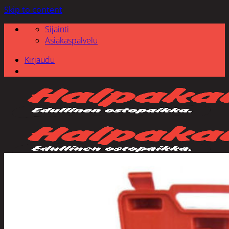
Skip to content
Sijainti
Asiakaspalvelu
Kirjaudu
Etsi: