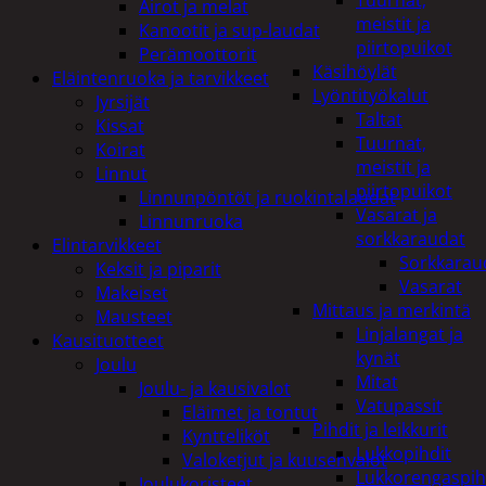
Tuurnat,
Airot ja melat
meistit ja
Kanootit ja sup-laudat
piirtopuikot
Perämoottorit
Käsihöylät
Eläintenruoka ja tarvikkeet
Lyöntityökalut
Jyrsijät
Taltat
Kissat
Tuurnat,
Koirat
meistit ja
Linnut
piirtopuikot
Linnunpöntöt ja ruokintalaudat
Vasarat ja
Linnunruoka
sorkkaraudat
Elintarvikkeet
Sorkkarau
Keksit ja piparit
Vasarat
Makeiset
Mittaus ja merkintä
Mausteet
Linjalangat ja
Kausituotteet
kynät
Joulu
Mitat
Joulu- ja kausivalot
Vatupassit
Eläimet ja tontut
Pihdit ja leikkurit
Kyntteliköt
Lukkopihdit
Valoketjut ja kuusenvalot
Lukkorengaspih
Joulukoristeet