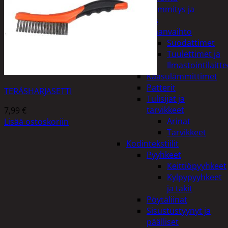
Kodin lämmitys ja
tuuletus
Ilmanvaihto
Suodattimet
Tuulettimet ja
Ilmastointilaitte
Kaasulämmittimet
Patterit
TERÄSHARJASETTI
Tulisijat ja
tarvikkeet
7,99
€
Arinat
Lisää ostoskoriin
Tarvikkeet
Kodintekstiilit
Pyyhkeet
Keittiöpyyhkeet
Kylpypyyhkeet
ja takit
Pöytäliinat
Sisustustyynyt ja
päälliset