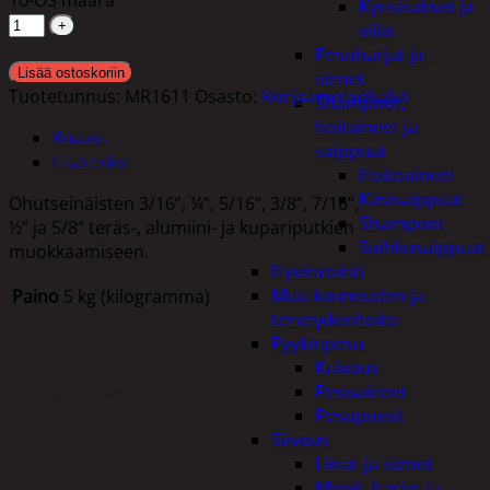
Kynsisakset ja
viilat
Pesuharjat ja -
Lisää ostoskoriin
sienet
Tuotetunnus:
MR1611
Osasto:
Korjaamotyökalut
Shampoot,
hoitaineet ja
Kuvaus
saippuat
Lisätiedot
Hoitoaineet
Käsisaippuat
Ohutseinäisten 3/16”, ¼”, 5/16”, 3/8”, 7/16”,
Shampoot
½” ja 5/8” teräs-, alumiini- ja kupariputkien
Suihkusaippuat
muokkaamiseen.
Hyvinvointi
Muu kauneuden ja
Paino
5 kg (kilogramma)
terveydenhoito
Pyykinpesu
Kuivaus
Tutustu myös
Pesuaineet
Pesupussit
Siivous
Liinat ja sienet
Mopit, harjat ja