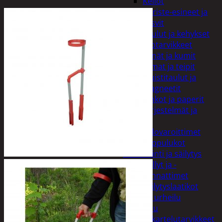
Kellot
Koriste-esineet ja
kasvit
Taulut ja kehykset
Toimistotarvikkeet
Kynät ja kumit
Liimat ja teipit
Muistitaulut ja
magneetit
Vihkot ja paperit
Turvajärjestelmät ja
lukitus
Palovaroittimet
Riippulukot
Varastointi ja säilytys
Hyllyt ja -
kannattimet
Säilytyslaatikot
Vapaa-aika ja urheilu
Askartelu
Askartelutarvikkeet