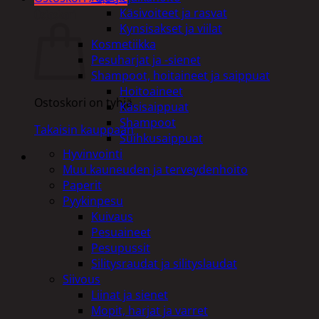
Käsivoiteet ja rasvat
Ostoskori
Kynsisakset ja viilat
Kosmetiikka
Pesuharjat ja -sienet
Shampoot, hoitaineet ja saippuat
Hoitoaineet
Ostoskori on tyhjä.
Käsisaippuat
Shampoot
Takaisin kauppaan
Suihkusaippuat
Hyvinvointi
Muu kauneuden ja terveydenhoito
Paperit
Pyykinpesu
Kuivaus
Pesuaineet
Pesupussit
Silitysraudat ja silityslaudat
Siivous
Liinat ja sienet
Mopit, harjat ja varret