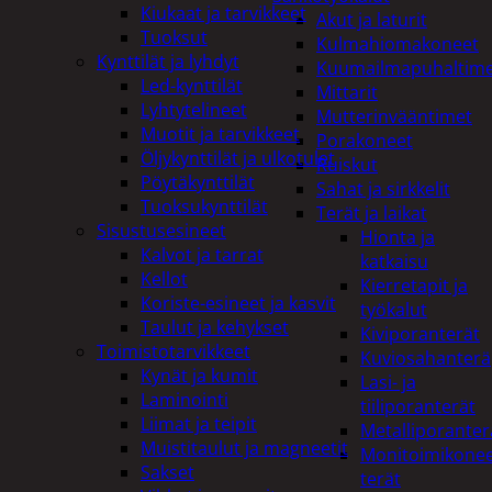
Kiukaat ja tarvikkeet
Akut ja laturit
Tuoksut
Kulmahiomakoneet
Kynttilät ja lyhdyt
Kuumailmapuhaltim
Led-kynttilät
Mittarit
Lyhtytelineet
Mutterinvääntimet
Muotit ja tarvikkeet
Porakoneet
Öljykynttilät ja ulkotulet
Ruiskut
Pöytäkynttilät
Sahat ja sirkkelit
Tuoksukynttilät
Terät ja laikat
Sisustusesineet
Hionta ja
Kalvot ja tarrat
katkaisu
Kellot
Kierretapit ja
Koriste-esineet ja kasvit
työkalut
Taulut ja kehykset
Kiviporanterät
Toimistotarvikkeet
Kuviosahanterä
Kynät ja kumit
Lasi- ja
Laminointi
tiiliporanterät
Liimat ja teipit
Metalliporanter
Muistitaulut ja magneetit
Monitoimikone
Sakset
terät