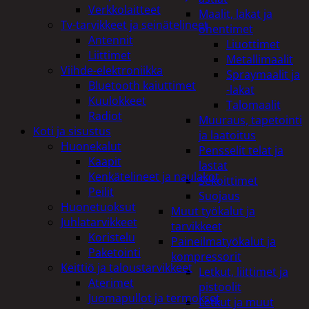
Verkkolaitteet
Maalit, lakat ja
Tv-tarvikkeet ja seinätelineet
ohentimet
Antennit
Liuottimet
Liittimet
Metallimaalit
Viihde-elektroniikka
Spraymaalit ja
Bluetooth kaiuttimet
-lakat
Kuulokkeet
Talomaalit
Radiot
Muuraus, tapetointi
Koti ja sisustus
ja laatoitus
Huonekalut
Pensselit telat ja
Kaapit
lastat
Kenkätelineet ja naulakot
Sekoittimet
Peilit
Suojaus
Huonetuoksut
Muut työkalut ja
Juhlatarvikkeet
tarvikkeet
Koristelu
Paineilmatyökalut ja
Paketointi
kompressorit
Keittiö ja taloustarvikkeet
Letkut, liittimet ja
Aterimet
pistoolit
Juomapullot ja termokset
Letkut ja muut