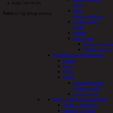
Koko 14×14 cm
varret
Muut
Paino
0,1 kg (kilogramma)
siivoustarvikkeet
Roskapussit ja -
astiat
Sankot
Tutustu myös
Pesuaineet
Viemärinavausa
Yleispesuaineet
Eläintenruoka ja tarvikkeet
Jyrsijät
Kissat
Koirat
Linnut
Linnunpöntöt ja
ruokintalaudat
Linnunruoka
Kodin elektroniikka ja laitteet
Imurit ja tarvikkeet
Kaapelit ja johdot