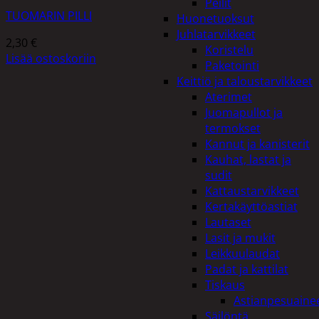
Peilit
TUOMARIN PILLI
Huonetuoksut
Juhlatarvikkeet
2,30
€
Koristelu
Lisää ostoskoriin
Paketointi
Keittiö ja taloustarvikkeet
Aterimet
Juomapullot ja
termokset
Kannut ja kanisterit
Kauhat, lastat ja
sudit
Kattaustarvikkeet
Kertakäyttöastiat
Lautaset
Lasit ja mukit
Leikkuulaudat
Padat ja kattilat
Tiskaus
Astianpesuaine
Säilöntä