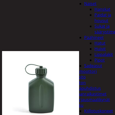
Naiset
Hanskat
Paidat ja
housut
Sukat ja
säärystim
Päähineet
Hatut
Huivit
Lippalakit
Pipot
Sadeasut
Auto, vene ja moottori
Autonhoito
Auton
sisäpuhdistus
Ilmanraikastimet
Korjausmaalikynät
Pesu
Kiillotuskoneet