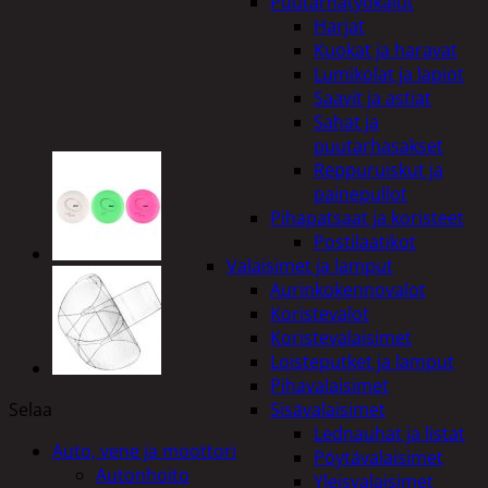
Puutarhatyökalut
Harjat
Kuokat ja haravat
Lumikolat ja lapiot
Saavit ja astiat
Sahat ja
puutarhasakset
Reppuruiskut ja
painepullot
Pihapatsaat ja koristeet
Postilaatikot
Valaisimet ja lamput
Aurinkokennovalot
Koristevalot
Koristevalaisimet
Loisteputket ja lamput
Pihavalaisimet
Selaa
Sisävalaisimet
Lednauhat ja listat
Auto, vene ja moottori
Pöytävalaisimet
Autonhoito
Yleisvalaisimet