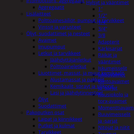
Irtomoottorit, aggregaatit
Hylsyt ja vääntimet
Aggregaatit
1"
Lisälaitteet
1/2"
Polttoainesäiliöt, pumput ja tarvikkeet
1/4"
Vinssit ja varusteet
3/4"
Öljyt, suodattimet ja nesteet
3/8
Avaimet
Adapterit
Imupumput
Kärkisarjat
Letkut ja tarvikkeet
Räikät ja
Jäähdyttäjänletkut
vääntimet
Polttoaineletkut
Iskumeisselit
Liuottimet, massat, ja muut kemikaalit
Jakoavaimet
Alustamassat ja pakkelit
Kiintoavaimet
Kemikaalit, sprayt ja silikonit
ja -sarjat
Lasi ja jäähdytinnesteet
Kuusiokolo ja
Öljyt
torx-avaimet
Suodattimet
Momenttiavaim
Pakoputken osat
Ruuvimeisselit
Laipat ja kiinnikkeet
ja -sarjat
Putket ja kulmat
Nitojat ja niitit
Tarvikkeet