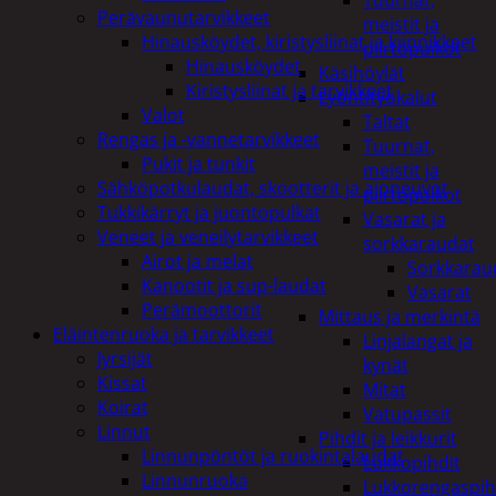
Tuurnat,
Perävaunutarvikkeet
meistit ja
Hinausköydet, kiristysliinat ja kiinnikkeet
piirtopuikot
Hinausköydet
Käsihöylät
Kiristysliinat ja tarvikkeet
Lyöntityökalut
Valot
Taltat
Rengas ja -vannetarvikkeet
Tuurnat,
Pukit ja tunkit
meistit ja
Sähköpotkulaudat, skootterit ja ajoneuvot
piirtopuikot
Tukkikärryt ja juontopulkat
Vasarat ja
Veneet ja veneilytarvikkeet
sorkkaraudat
Airot ja melat
Sorkkarau
Kanootit ja sup-laudat
Vasarat
Perämoottorit
Mittaus ja merkintä
Eläintenruoka ja tarvikkeet
Linjalangat ja
Jyrsijät
kynät
Kissat
Mitat
Koirat
Vatupassit
Linnut
Pihdit ja leikkurit
Linnunpöntöt ja ruokintalaudat
Lukkopihdit
Linnunruoka
Lukkorengaspih