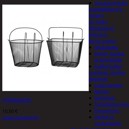
Vesiautomaatit
Ruohonleikkurit ja
trimmerit
Puutarhan hoito
Kastelukannut
Kateharsot
Kukat ja ruukut
Altakastelu
Ketjut, koukut
ja kiinnikkeet
Kukkaruukut
Lannoitteet, myrkyt
ja siemenet
Lisäravinteet
Myrkyt
Siemenet
PYÖRÄNKORI
Tuholaistorjunt
Pensastuet
10,50
€
Verkot ja
Lisää ostoskoriin
reunanauha