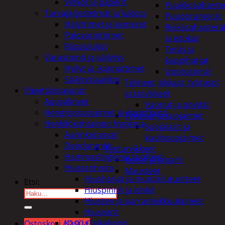
Vihkot ja paperit
Puukkosahante
Turvajärjestelmät ja lukitus
Puuporanterät
Hälyttimet ja kamerat
Reikäsahanterä
Palovaroittimet
ja istukat
Riippulukot
Teräs ja
Varastointi ja säilytys
kuppiharjat
Hyllyt ja -kannattimet
Upotusterät
Säilytyslaatikot
Telineet, tikkaat, työtasot
Päivittäistavarat
ja tarvikkeet
Apuvälineet
Vaunut ja pöydät
Hengityssuojaimet ja desinfiointi
Työasut ja suojaimet
Henkilökohtainen hygienia
Suojalasit ja
Aurinkorasvat
kuulosuojaimet
Deodorantit
Elintarvikkeet
Hammashygienia tuotteet
Keksit ja piparit
Hiustenhoito
Mausteet
Hiusharjat ja muotoilutuotteet
Etsi:
Hiuspinnit ja lenkit
Hiusten ja parranleikkuukoneet
Hiusvärit
Käsi ja jalkahoito
Ostoskori /
0,00
€