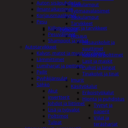
Auton sisäpuhdistus
Taskulamput
ilmanraikastimet
Työmaavalaisimet
Korjausmaalikynät
Taskulamput
Pesu
Tarvikkeet
Kiillotuskoneet ja tarvikkeet
Työkalut
Pesuvälineet
Hitsaus
Shampoot ja vahat
Hitsauskolvit ja
Autotarvikkeet
suuttimet
Kalvot, matot ja muut tarvikkeet
Kaasut ja polttimet
Lämmittimet
Lasit ja maskit
Lumiharjat ja peitteet
Puikot ja langat
Peilit
Tinakolvit ja tinat
Pyyhkijänsulat
Imurit
Sähkö
Käsityökalut
Akut
Erikoistyökalut
invertterit
Hionta ja puhdistus
Johdot ja liittimet
Tyynyt ja
Lisä ja työvalot
paperit
Polttimot
Viilat ja
Tulpat
teräsharjat