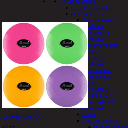
Piha ja puutarha
Grillaus ja savustus
Piharakennukset
Kasvihuoneet ja
tarvikkeet
Paviljonkit ja
tarvikkeet
Puutarhavajat ja
katokset
Ulko-wc ja
tarvikkeet
Piharakentaminen
Puutarhakalusteet
Keinut
Pehmusteet
Pöydät, tuolit ja
kalusteryhmät
Puutarhakoneet
Kärryt
LIITOKIEKKO PRO
Metsurin työkalut
Halkomakoneet
3,20
€