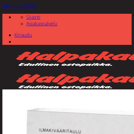
Skip to content
Sijainti
Asiakaspalvelu
Kirjaudu
Etsi: