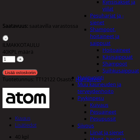
Kynsisakset ja
viilat
Pesuharjat ja -
sienet
Saatavuus:
saatavilla varastossa
Shampoot,
hoitaineet ja
saippuat
ILMAKKOTAULU
Hoitoaineet
40KPL määrä
Käsisaippuat
Shampoot
Suihkusaippuat
Lisää ostoskoriin
Hyvinvointi
Tuotetunnus:
TT12122
Osasto:
Harrasteet
Muu kauneuden ja
terveydenhoito
Pyykinpesu
Kuivaus
Pesuaineet
Kuvaus
Pesupussit
Lisätiedot
Siivous
Liinat ja sienet
40 kpl
Mopit, harjat ja