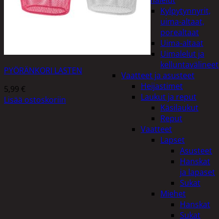
uimalelut
Kylpytynnyrit,
uima-altaat,
porealtaat
Uima-altaat
Uimalelut ja
kelluntavälineet
PYÖRÄNKORI LASTEN
Vaatteet ja asusteet
Heijastimet
5,99
€
Laukut ja reput
Lisää ostoskoriin
Käsilaukut
Reput
Vaatteet
Lapset
Asusteet
Hanskat
ja lapaset
Sukat
Miehet
Hanskat
Sukat