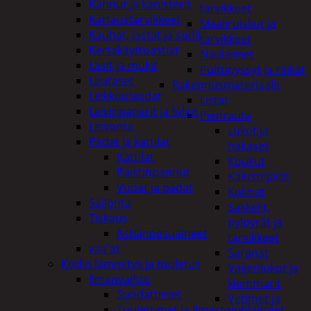
Kannut ja kanisterit
tarvikkeet
Kattaustarvikkeet
Maaliruiskut ja
Kauhat, lastat ja sudit
tarvikkeet
Kertakäyttöastiat
Naulaimet
Lasit ja mukit
Pulttipyssyt ja räikät
Lautaset
Rakennusmateriaalit
Leikkuulaudat
Listat
Leivinpaperit ja foliot
Pienrauta
Leivonta
Lukot ja
Padat ja kattilat
hakaset
Kattilat
Koukut
Paistinpannut
Kalustejalat
Vuoat ja padat
Kulmat
Säilöntä
Sakkelit,
Tiskaus
pylpyrät ja
Astianpesuaineet
tarvikkeet
vaa'at
Saranat
Kodin lämmitys ja tuuletus
Vaijerilukot ja
Ilmanvaihto
klemmarit
Suodattimet
Vetimet ja
Tuulettimet ja Ilmastointilaitteet