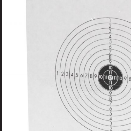
Tuotevalikoima
Poistotuotteet
Kausituotteet
Joulu
Joulu- ja kausivalot
Eläimet ja
tontut
Kyntteliköt
Valoketjut ja
kuusenvalot
Joulukoristeet
Kranssit ja
asetelmat
Tontut ja
muut
Joulutekstiilit
Paketointi
Marjastus
Talvi
Päivittäistavarat