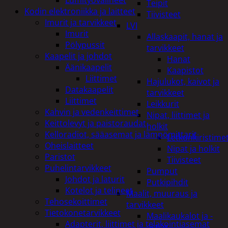
Teipit
Kodin elektroniikka ja laitteet
Tiivisteet
Imurit ja tarvikkeet
LVI
Imurit
Allaskaapit, hanat ja
Pölypussit
tarvikkeet
Kaapelit ja johdot
Hanat
Äänikaapelit
Kaapistot
Liittimet
Hajulukot, kaivot ja
Datakaapelit
tarvikkeet
Liittimet
Leikkurit
Kahvin ja vedenkeittimet
Nipat, liittimet ja
Keittolevyt ja paistoraudat
holkit
Kelloradiot, sääasemat ja lämpömittarit
Letkunkiristime
Oheislaitteet
Nipat ja holkit
Paristot
Tiivisteet
Puhelintarvikkeet
Pumput
Johdot ja laturit
Putkipihdit
Kotelot ja telineet
Maalit, muuraus ja
Tehosekoittimet
tarvikkeet
Tietokonetarvikkeet
Maalikaukalot ja -
Adapterit, liittimet ja telakointiasemat
astiat