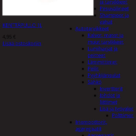
ja tarvikkeet
Pesuvälineet
Shampoot ja
vahat
KENTTÄPULLO 1L
Autotarvikkeet
Kalvot, matot ja
4,95
€
muut tarvikkeet
Lisää ostoskoriin
Lumiharjat ja
peitteet
Lämmittimet
Peilit
Pyyhkijänsulat
Sähkö
Invertterit
Johdot ja
liittimet
Lisä ja työvalot
Polttimot
Irtomoottorit,
aggregaatit
Aggregaatit