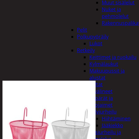
Muut sisälelut
Nuket ja
pehmolelut
Rakennuspalika
Pelit
Polkupyöräily
Lukot
Retkeily
Keittimet ja ruokailu
Kylmälaukut
Makuupussit ja
alustat
Teltat
Urheiluvälineet
Kypärät ja
suojaimet
Talviurheilu
Hiihtäminen
Jääkiekko
Vesiurheilu ja