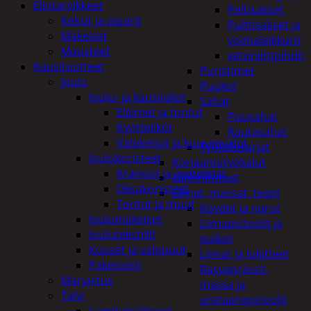
Elintarvikkeet
Peltisakset
Keksit ja piparit
Pulttisakset ja
Makeiset
voimaleikkurit
Mausteet
vetoniittipihdit
Kausituotteet
Puristimet
Joulu
Puukot
Joulu- ja kausivalot
Sahat
Eläimet ja tontut
Puusahat
Kyntteliköt
Rautasahat
Valoketjut ja kuusenvalot
Työkalusarjat
Joulukoristeet
Korjaamotyökalut
Kranssit ja asetelmat
Lämmittimet
Oksakoristeet
Liimat, massat, teipit
Tontut ja muut
Köydet ja narut
Joulumakeiset
Liimapistoolit ja
Joulutekstiilit
puikot
Kuuset ja valopuut
Liimat ja lukitteet
Paketointi
Rasvaprässit,
Marjastus
massa ja
Talvi
uretaanipistoolit
Lumityövälineet