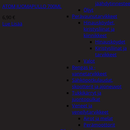
jäähdytinnestee
ATOM JUOMAPULLO 700ML
Öljyt
Perävaunutarvikkeet
6,90
€
Hinausköydet,
Lue Lisää
kiristysliinat ja
kiinnikkeet
Hinausköydet
Kiristysliinat ja
tarvikkeet
Valot
Rengas ja -
vannetarvikkeet
Sähköpotkulaudat,
skootterit ja ajoneuvot
Tukkikärryt ja
juontopulkat
Veneet ja
veneilytarvikkeet
Airot ja melat
Perämoottorit