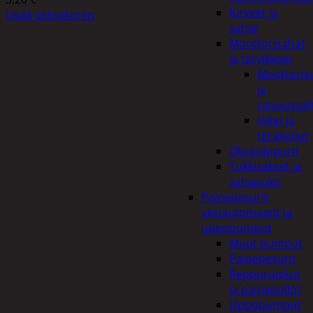
Kirveet ja
Lisää ostoskoriin
sahat
Moottorisahat
ja tarvikkeet
Moottoris
ja
raivaussa
Viilat ja
teräketjut
Oksasilppurit
Tukkisakset ja
sahapukit
Painepesurit,
vesiautomaatit ja
uppopumput
Muut pumput
Painepesurit
Reppuruiskut
ja painepullot
Uppopumput