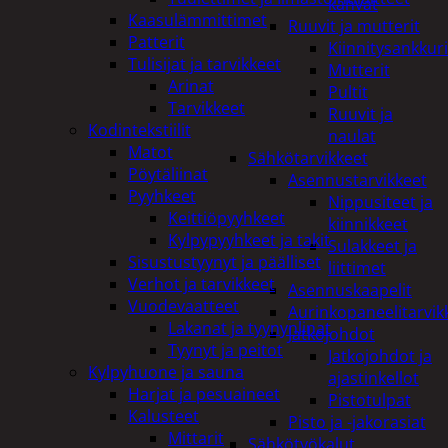
kahvat
Kaasulämmittimet
Ruuvit ja mutterit
Patterit
Kiinnitysankkuri
Tulisijat ja tarvikkeet
Mutterit
Arinat
Pultit
Tarvikkeet
Ruuvit ja
Kodintekstiilit
naulat
Matot
Sähkötarvikkeet
Pöytäliinat
Asennustarvikkeet
Pyyhkeet
Nippusiteet ja
Keittiöpyyhkeet
kiinnikkeet
Kylpypyyhkeet ja takit
Sulakkeet ja
Sisustustyynyt ja päälliset
liittimet
Verhot ja tarvikkeet
Asennuskaapelit
Vuodevaatteet
Aurinkopaneelitarvik
Lakanat ja tyynynlinat
Jatkojohdot
Tyynyt ja peitot
Jatkojohdot ja
Kylpyhuone ja sauna
ajastinkellot
Harjat ja pesuaineet
Pistotulpat
Kalusteet
Pisto ja -jakorasiat
Mittarit
Sähkötyökalut