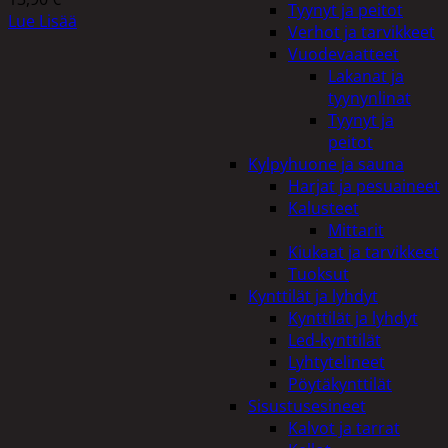
Tyynyt ja peitot
Lue Lisää
Verhot ja tarvikkeet
Vuodevaatteet
Lakanat ja
tyynynlinat
Tyynyt ja
peitot
Kylpyhuone ja sauna
Harjat ja pesuaineet
Kalusteet
Mittarit
Kiukaat ja tarvikkeet
Tuoksut
Kynttilät ja lyhdyt
Kynttilät ja lyhdyt
Led-kynttilät
Lyhtytelineet
Pöytäkynttilät
Sisustusesineet
Kalvot ja tarrat