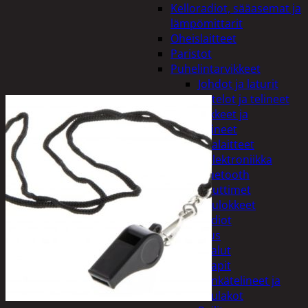
Kelloradiot, sääasemat ja
lämpömittarit
Oheislaitteet
Paristot
Puhelintarvikkeet
Johdot ja laturit
Kotelot ja telineet
Tv-tarvikkeet ja
seinätelineet
Varavirtalaitteet
Viihde-elektroniikka
Bluetooth
kaiuttimet
Kuulokkeet
Radiot
Koti ja sisustus
Huonekalut
Kaapit
Kenkätelineet ja
naulakot