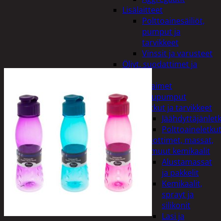
Lisälaitteet
Polttoainesäiliöt,
pumput ja
tarvikkeet
Vinssit ja varusteet
Öljyt, suodattimet ja
nesteet
Avaimet
Imupumput
Letkut ja tarvikkeet
Jäähdyttäjänlet
Polttoaineletku
Liuottimet, massat,
ja muut kemikaalit
Alustamassat
ja pakkelit
Kemikaalit,
sprayt ja
silikonit
Lasi ja