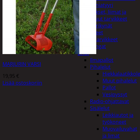
Miniatyyri
Sakset, liimat ja
muut tarvikkeet
Värikynät
Harrasteet
Käsityötarvikkeet
Langat
Lelut
Ilmapallot
MARJURIN VARSI
Pihalelut
Hiekkalaatikkole
19,95
€
Muut pihalelut
Lisää ostoskoriin
Pallot
Vesipyssyt
Radio-ohjattavat
Sisälelut
Leikkiautot ja
työkoneet
Muovailuvahat
ja limat