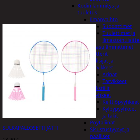
Kodin lämmitys ja
tuuletus
Ilmanvaihto
Suodattimet
Tuulettimet ja
Ilmastointilaitte
Kaasulämmittimet
Patterit
Tulisijat ja
tarvikkeet
Arinat
Tarvikkeet
Kodintekstiilit
Pyyhkeet
Keittiöpyyhkeet
Kylpypyyhkeet
ja takit
Pöytäliinat
SULKAPALLOSETTI JÄTTI
Sisustustyynyt ja
päälliset
13,90
€