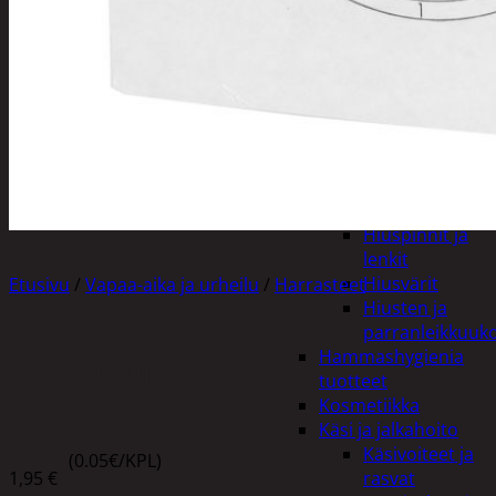
Apuvälineet
Hengityssuojaimet ja
desinfiointi
Henkilökohtainen
hygienia
Deodorantit
Hiustenhoito
Hiusharjat ja
muotoilutuotte
Hiuspinnit ja
lenkit
Hiusvärit
Etusivu
/
Vapaa-aika ja urheilu
/
Harrasteet
Hiusten ja
parranleikkuuk
Hammashygienia
ILMAKKOTAULU 40KPL
tuotteet
Kosmetiikka
Käsi ja jalkahoito
Käsivoiteet ja
(0.05€/KPL)
1,95
€
rasvat