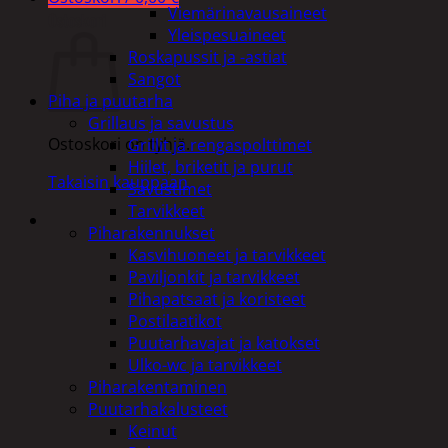
Viemärinavausaineet
Ostoskori
Yleispesuaineet
Roskapussit ja -astiat
Sangot
Piha ja puutarha
Grillaus ja savustus
Ostoskori on tyhjä.
Grillit ja rengaspolttimet
Hiilet, briketit ja purut
Takaisin kauppaan
Savustimet
Tarvikkeet
Piharakennukset
Kasvihuoneet ja tarvikkeet
Paviljonkit ja tarvikkeet
Pihapatsaat ja koristeet
Postilaatikot
Puutarhavajat ja katokset
Ulko-wc ja tarvikkeet
Piharakentaminen
Puutarhakalusteet
Keinut