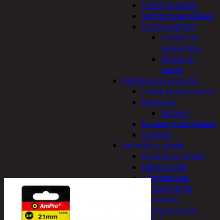
Tyynyt ja peitot
Verhot ja tarvikkeet
Vuodevaatteet
Lakanat ja
tyynynlinat
Tyynyt ja
peitot
Kylpyhuone ja sauna
Harjat ja pesuaineet
Kalusteet
Mittarit
Kiukaat ja tarvikkeet
Tuoksut
Kynttilät ja lyhdyt
Kynttilät ja lyhdyt
Led-kynttilät
Lyhtytelineet
Pöytäkynttilät
Sisustusesineet
Kalvot ja tarrat