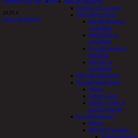
VOIMAHYLSY 3/4″ 38 MM
Piha ja puutarha
Grillaus ja savustus
24,95
€
Piharakennukset
Lisää ostoskoriin
Kasvihuoneet ja
tarvikkeet
Paviljonkit ja
tarvikkeet
Puutarhavajat ja
katokset
Ulko-wc ja
tarvikkeet
Piharakentaminen
Puutarhakalusteet
Keinut
Pehmusteet
Pöydät, tuolit ja
kalusteryhmät
Puutarhakoneet
Kärryt
Metsurin työkalut
Halkomakoneet