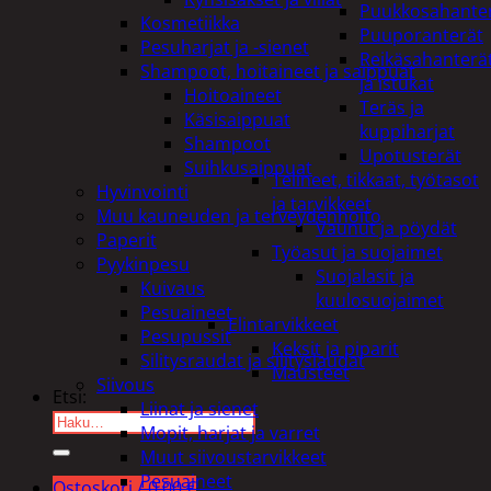
Puukkosahante
Kosmetiikka
Puuporanterät
Pesuharjat ja -sienet
Reikäsahanterä
Shampoot, hoitaineet ja saippuat
ja istukat
Hoitoaineet
Teräs ja
Käsisaippuat
kuppiharjat
Shampoot
Upotusterät
Suihkusaippuat
Telineet, tikkaat, työtasot
Hyvinvointi
ja tarvikkeet
Muu kauneuden ja terveydenhoito
Vaunut ja pöydät
Paperit
Työasut ja suojaimet
Pyykinpesu
Suojalasit ja
Kuivaus
kuulosuojaimet
Pesuaineet
Elintarvikkeet
Pesupussit
Keksit ja piparit
Silitysraudat ja silityslaudat
Mausteet
Siivous
Etsi:
Liinat ja sienet
Mopit, harjat ja varret
Muut siivoustarvikkeet
Pesuaineet
Ostoskori /
0,00
€