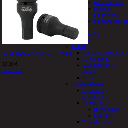
Muut sisälelut
Nuket ja
pehmolelut
Rakennuspalika
Pelit
Polkupyöräily
Lukot
Retkeily
Keittimet ja ruokailu
KUUSIOVOIMAHYLSY 3/4″ 19MM
Kylmälaukut
33,20
€
Makuupussit ja
Lue Lisää
alustat
Teltat
Urheiluvälineet
Kypärät ja
suojaimet
Talviurheilu
Hiihtäminen
Jääkiekko
Vesiurheilu ja