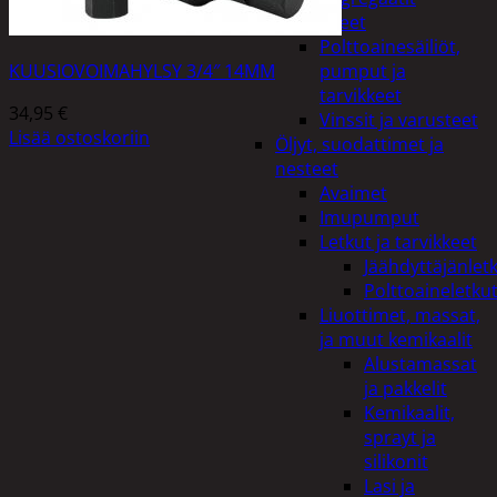
Lisälaitteet
Polttoainesäiliöt,
KUUSIOVOIMAHYLSY 3/4″ 14MM
pumput ja
tarvikkeet
34,95
€
Vinssit ja varusteet
Lisää ostoskoriin
Öljyt, suodattimet ja
nesteet
Avaimet
Imupumput
Letkut ja tarvikkeet
Jäähdyttäjänlet
Polttoaineletku
Liuottimet, massat,
ja muut kemikaalit
Alustamassat
ja pakkelit
Kemikaalit,
sprayt ja
silikonit
Lasi ja