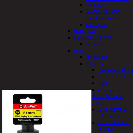
Miniatyyri
Sakset, liimat ja
muut tarvikkeet
Värikynät
Harrasteet
Käsityötarvikkeet
Langat
Lelut
Ilmapallot
Pihalelut
Hiekkalaatikkole
Muut pihalelut
Pallot
Vesipyssyt
Radio-ohjattavat
Sisälelut
Leikkiautot ja
työkoneet
Muovailuvahat
ja limat