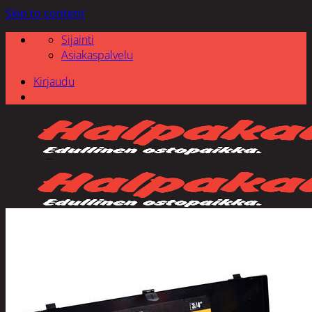
Skip to content
Sijainti
Asiakaspalvelu
Kirjaudu
Etsi: