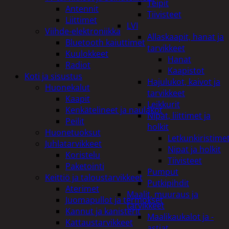
Teipit
Antennit
Tiivisteet
Liittimet
LVI
Viihde-elektroniikka
Allaskaapit, hanat ja
Bluetooth kaiuttimet
tarvikkeet
Kuulokkeet
Hanat
Radiot
Kaapistot
Koti ja sisustus
Hajulukot, kaivot ja
Huonekalut
tarvikkeet
Kaapit
Leikkurit
Kenkätelineet ja naulakot
Nipat, liittimet ja
Peilit
holkit
Huonetuoksut
Letkunkiristime
Juhlatarvikkeet
Nipat ja holkit
Koristelu
Tiivisteet
Paketointi
Pumput
Keittiö ja taloustarvikkeet
Putkipihdit
Aterimet
Maalit, muuraus ja
Juomapullot ja termokset
tarvikkeet
Kannut ja kanisterit
Maalikaukalot ja -
Kattaustarvikkeet
astiat