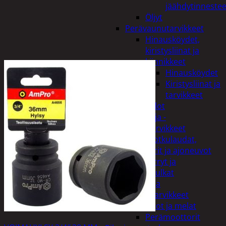
jäähdytinnestee
Öljyt
Perävaunutarvikkeet
Hinausköydet,
kiristysliinat ja
kiinnikkeet
Hinausköydet
Kiristysliinat ja
tarvikkeet
Valot
Rengas ja -
vannetarvikkeet
Sähköpotkulaudat,
skootterit ja ajoneuvot
Tukkikärryt ja
juontopulkat
Veneet ja
veneilytarvikkeet
Airot ja melat
Perämoottorit