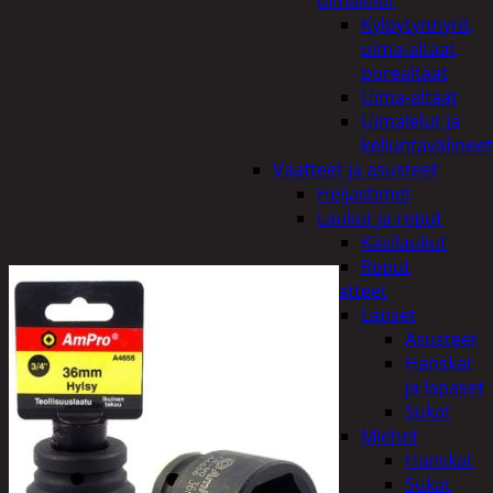
uimalelut
Kylpytynnyrit,
uima-altaat,
porealtaat
Uima-altaat
Uimalelut ja
kelluntavälineet
Vaatteet ja asusteet
Heijastimet
Laukut ja reput
Käsilaukut
Reput
Vaatteet
Lapset
Asusteet
Hanskat
ja lapaset
Sukat
Miehet
Hanskat
Sukat