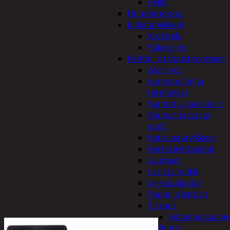
Peilit
Huonetuoksut
Juhlatarvikkeet
Koristelu
Paketointi
Keittiö ja taloustarvikkeet
Aterimet
Juomapullot ja
termokset
Kannut ja kanisterit
Kauhat, lastat ja
sudit
Kattaustarvikkeet
Kertakäyttöastiat
Lautaset
Lasit ja mukit
Leikkuulaudat
Padat ja kattilat
Tiskaus
Astianpesuaine
Säilöntä