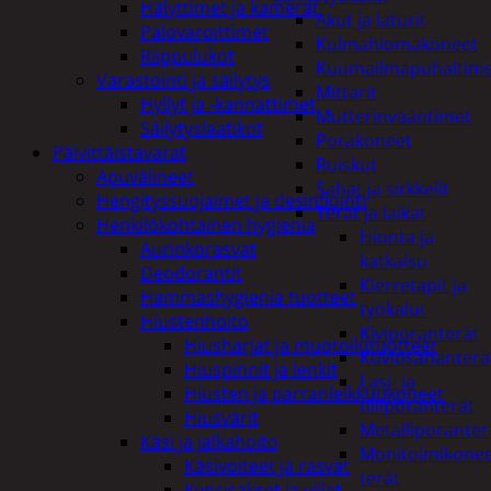
Hälyttimet ja kamerat
Akut ja laturit
Palovaroittimet
Kulmahiomakoneet
Riippulukot
Kuumailmapuhaltim
Varastointi ja säilytys
Mittarit
Hyllyt ja -kannattimet
Mutterinvääntimet
Säilytyslaatikot
Porakoneet
Päivittäistavarat
Ruiskut
Apuvälineet
Sahat ja sirkkelit
Hengityssuojaimet ja desinfiointi
Terät ja laikat
Henkilökohtainen hygienia
Hionta ja
Aurinkorasvat
katkaisu
Deodorantit
Kierretapit ja
Hammashygienia tuotteet
työkalut
Hiustenhoito
Kiviporanterät
Hiusharjat ja muotoilutuotteet
Kuviosahanterä
Hiuspinnit ja lenkit
Lasi- ja
Hiusten ja parranleikkuukoneet
tiiliporanterät
Hiusvärit
Metalliporanter
Käsi ja jalkahoito
Monitoimikone
Käsivoiteet ja rasvat
terät
Kynsisakset ja viilat