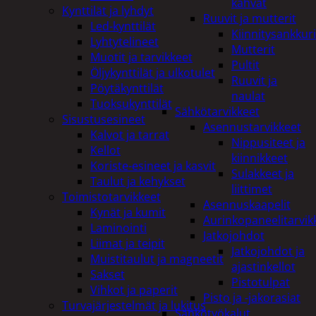
kahvat
Kynttilät ja lyhdyt
Ruuvit ja mutterit
Led-kynttilät
Kiinnitysankkuri
Lyhtytelineet
Mutterit
Muotit ja tarvikkeet
Pultit
Öljykynttilät ja ulkotulet
Ruuvit ja
Pöytäkynttilät
naulat
Tuoksukynttilät
Sähkötarvikkeet
Sisustusesineet
Asennustarvikkeet
Kalvot ja tarrat
Nippusiteet ja
Kellot
kiinnikkeet
Koriste-esineet ja kasvit
Sulakkeet ja
Taulut ja kehykset
liittimet
Toimistotarvikkeet
Asennuskaapelit
Kynät ja kumit
Aurinkopaneelitarvik
Laminointi
Jatkojohdot
Liimat ja teipit
Jatkojohdot ja
Muistitaulut ja magneetit
ajastinkellot
Sakset
Pistotulpat
Vihkot ja paperit
Pisto ja -jakorasiat
Turvajärjestelmät ja lukitus
Sähkötyökalut