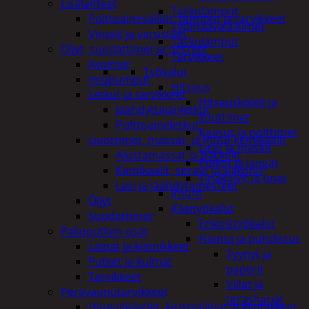
Lisälaitteet
Taskulamput
Polttoainesäiliöt, pumput ja tarvikkeet
Työmaavalaisimet
Vinssit ja varusteet
Taskulamput
Öljyt, suodattimet ja nesteet
Tarvikkeet
Avaimet
Työkalut
Imupumput
Hitsaus
Letkut ja tarvikkeet
Hitsauskolvit ja
Jäähdyttäjänletkut
suuttimet
Polttoaineletkut
Kaasut ja polttimet
Liuottimet, massat, ja muut kemikaalit
Lasit ja maskit
Alustamassat ja pakkelit
Puikot ja langat
Kemikaalit, sprayt ja silikonit
Tinakolvit ja tinat
Lasi ja jäähdytinnesteet
Imurit
Öljyt
Käsityökalut
Suodattimet
Erikoistyökalut
Pakoputken osat
Hionta ja puhdistus
Laipat ja kiinnikkeet
Tyynyt ja
Putket ja kulmat
paperit
Tarvikkeet
Viilat ja
Perävaunutarvikkeet
teräsharjat
Hinausköydet, kiristysliinat ja kiinnikkeet