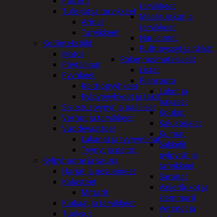
Patterit
tarvikkeet
Tulisijat ja tarvikkeet
Maaliruiskut ja
Arinat
tarvikkeet
Tarvikkeet
Naulaimet
Kodintekstiilit
Pulttipyssyt ja räikät
Matot
Rakennusmateriaalit
Pöytäliinat
Listat
Pyyhkeet
Pienrauta
Keittiöpyyhkeet
Lukot ja
Kylpypyyhkeet ja takit
hakaset
Sisustustyynyt ja päälliset
Koukut
Verhot ja tarvikkeet
Kalustejalat
Vuodevaatteet
Kulmat
Lakanat ja tyynynlinat
Sakkelit,
Tyynyt ja peitot
pylpyrät ja
Kylpyhuone ja sauna
tarvikkeet
Harjat ja pesuaineet
Saranat
Kalusteet
Vaijerilukot ja
Mittarit
klemmarit
Kiukaat ja tarvikkeet
Vetimet ja
Tuoksut