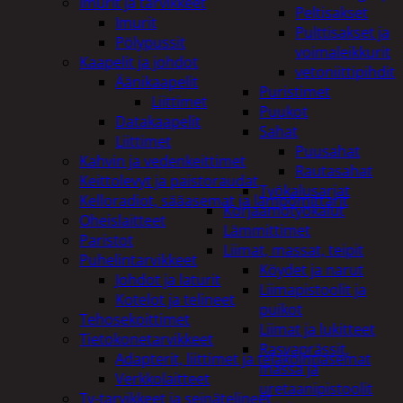
Imurit ja tarvikkeet
Peltisakset
Imurit
Pulttisakset ja
Pölypussit
voimaleikkurit
Kaapelit ja johdot
vetoniittipihdit
Äänikaapelit
Puristimet
Liittimet
Puukot
Datakaapelit
Sahat
Liittimet
Puusahat
Kahvin ja vedenkeittimet
Rautasahat
Keittolevyt ja paistoraudat
Työkalusarjat
Kelloradiot, sääasemat ja lämpömittarit
Korjaamotyökalut
Oheislaitteet
Lämmittimet
Paristot
Liimat, massat, teipit
Puhelintarvikkeet
Köydet ja narut
Johdot ja laturit
Liimapistoolit ja
Kotelot ja telineet
puikot
Tehosekoittimet
Liimat ja lukitteet
Tietokonetarvikkeet
Rasvaprässit,
Adapterit, liittimet ja telakointiasemat
massa ja
Verkkolaitteet
uretaanipistoolit
Tv-tarvikkeet ja seinätelineet