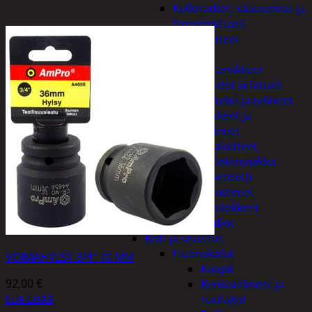
Kelloradiot, sääasemat ja
lämpömittarit
Oheislaitteet
Paristot
Puhelintarvikkeet
Johdot ja laturit
Kotelot ja telineet
Tv-tarvikkeet ja
seinätelineet
Varavirtalaitteet
Viihde-elektroniikka
Bluetooth
kaiuttimet
Kuulokkeet
Radiot
Koti ja sisustus
Huonekalut
VOIMAHYLSY 3/4″ 70 MM
Kaapit
92,00
€
Kenkätelineet ja
Lue Lisää
naulakot