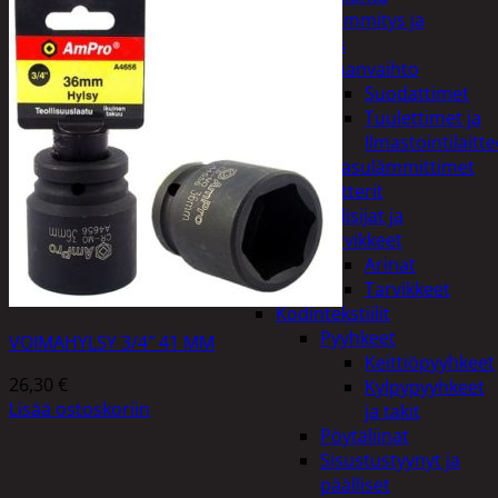
Kodin lämmitys ja
tuuletus
Ilmanvaihto
Suodattimet
Tuulettimet ja
Ilmastointilaitte
Kaasulämmittimet
Patterit
Tulisijat ja
tarvikkeet
Arinat
Tarvikkeet
Kodintekstiilit
Pyyhkeet
VOIMAHYLSY 3/4″ 41 MM
Keittiöpyyhkeet
26,30
€
Kylpypyyhkeet
Lisää ostoskoriin
ja takit
Pöytäliinat
Sisustustyynyt ja
päälliset