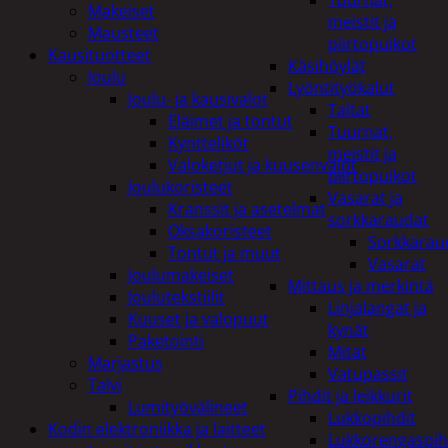
Tuurnat,
Makeiset
meistit ja
Mausteet
piirtopuikot
Kausituotteet
Käsihöylät
Joulu
Lyöntityökalut
Joulu- ja kausivalot
Taltat
Eläimet ja tontut
Tuurnat,
Kyntteliköt
meistit ja
Valoketjut ja kuusenvalot
piirtopuikot
Joulukoristeet
Vasarat ja
Kranssit ja asetelmat
sorkkaraudat
Oksakoristeet
Sorkkarau
Tontut ja muut
Vasarat
Joulumakeiset
Mittaus ja merkintä
Joulutekstiilit
Linjalangat ja
Kuuset ja valopuut
kynät
Paketointi
Mitat
Marjastus
Vatupassit
Talvi
Pihdit ja leikkurit
Lumityövälineet
Lukkopihdit
Kodin elektroniikka ja laitteet
Lukkorengaspih