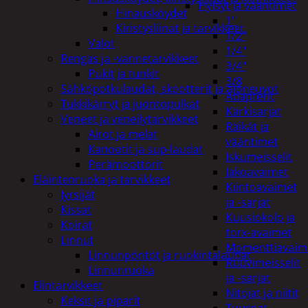
Hylsyt ja vääntimet
Hinausköydet
1"
Kiristysliinat ja tarvikkeet
1/2"
Valot
1/4"
Rengas ja -vannetarvikkeet
3/4"
Pukit ja tunkit
3/8
Sähköpotkulaudat, skootterit ja ajoneuvot
Adapterit
Tukkikärryt ja juontopulkat
Kärkisarjat
Veneet ja veneilytarvikkeet
Räikät ja
Airot ja melat
vääntimet
Kanootit ja sup-laudat
Iskumeisselit
Perämoottorit
Jakoavaimet
Eläintenruoka ja tarvikkeet
Kiintoavaimet
Jyrsijät
ja -sarjat
Kissat
Kuusiokolo ja
Koirat
torx-avaimet
Linnut
Momenttiavaim
Linnunpöntöt ja ruokintalaudat
Ruuvimeisselit
Linnunruoka
ja -sarjat
Elintarvikkeet
Nitojat ja niitit
Keksit ja piparit