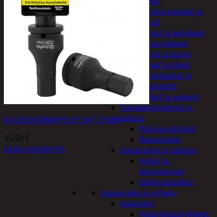
Kellot
Koriste-esineet ja
kasvit
Taulut ja kehykset
Toimistotarvikkeet
Kynät ja kumit
Liimat ja teipit
Muistitaulut ja
magneetit
Vihkot ja paperit
Turvajärjestelmät ja
lukitus
KUUSIOVOIMAHYLSY 3/4″ 21MM
Palovaroittimet
35,50
€
Riippulukot
Lisää ostoskoriin
Varastointi ja säilytys
Hyllyt ja -
kannattimet
Säilytyslaatikot
Vapaa-aika ja urheilu
Askartelu
Askartelutarvikkeet