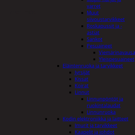
varret
Tutustu myös
Muut
siivoustarvikkeet
Roskapussit ja -
astiat
Sankot
Pesuaineet
Viemärinavausa
Yleispesuaineet
Eläintenruoka ja tarvikkeet
Jyrsijät
Kissat
Koirat
Linnut
Linnunpöntöt ja
ruokintalaudat
Linnunruoka
Kodin elektroniikka ja laitteet
Imurit ja tarvikkeet
Kaapelit ja johdot