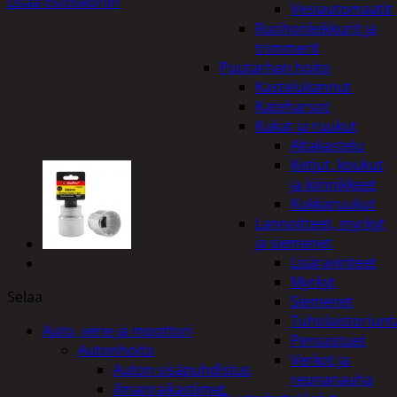
Lisää ostoskoriin
Vesiautomaatit
Ruohonleikkurit ja
trimmerit
Puutarhan hoito
Kastelukannut
Kateharsot
Kukat ja ruukut
Altakastelu
Ketjut, koukut
ja kiinnikkeet
Kukkaruukut
Lannoitteet, myrkyt
ja siemenet
Lisäravinteet
Myrkyt
Selaa
Siemenet
Tuholaistorjunt
Auto, vene ja moottori
Pensastuet
Autonhoito
Verkot ja
Auton sisäpuhdistus
reunanauha
ilmanraikastimet