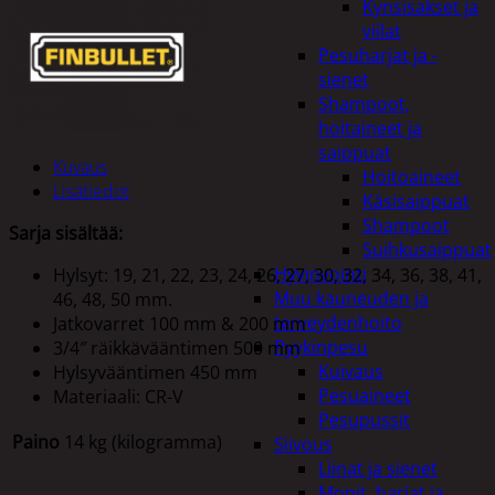
Kynsisakset ja
viilat
Pesuharjat ja -
sienet
Shampoot,
hoitaineet ja
saippuat
Kuvaus
Hoitoaineet
Lisätiedot
Käsisaippuat
Shampoot
Sarja sisältää:
Suihkusaippuat
Hyvinvointi
Hylsyt: 19, 21, 22, 23, 24, 26, 27, 30, 32, 34, 36, 38, 41,
Muu kauneuden ja
46, 48, 50 mm.
terveydenhoito
Jatkovarret 100 mm & 200 mm
Pyykinpesu
3/4″ räikkävääntimen 500 mm
Kuivaus
Hylsyvääntimen 450 mm
Pesuaineet
Materiaali: CR-V
Pesupussit
Paino
14 kg (kilogramma)
Siivous
Liinat ja sienet
Mopit, harjat ja