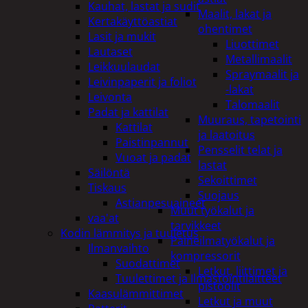
Kauhat, lastat ja sudit
Maalit, lakat ja
Kertakäyttöastiat
ohentimet
Lasit ja mukit
Liuottimet
Lautaset
Metallimaalit
Leikkuulaudat
Spraymaalit ja
Leivinpaperit ja foliot
-lakat
Leivonta
Talomaalit
Padat ja kattilat
Muuraus, tapetointi
Kattilat
ja laatoitus
Paistinpannut
Pensselit telat ja
Vuoat ja padat
lastat
Säilöntä
Sekoittimet
Tiskaus
Suojaus
Astianpesuaineet
Muut työkalut ja
vaa'at
tarvikkeet
Kodin lämmitys ja tuuletus
Paineilmatyökalut ja
Ilmanvaihto
kompressorit
Suodattimet
Letkut, liittimet ja
Tuulettimet ja Ilmastointilaitteet
pistoolit
Kaasulämmittimet
Letkut ja muut