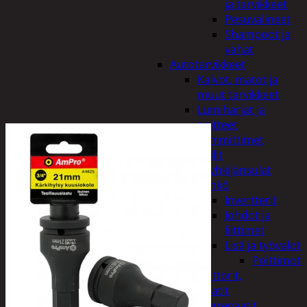
ja tarvikkeet
Pesuvälineet
Shampoot ja
vahat
Autotarvikkeet
Kalvot, matot ja
muut tarvikkeet
Lumiharjat ja
peitteet
Lämmittimet
Peilit
Pyyhkijänsulat
Sähkö
Invertterit
Johdot ja
liittimet
Lisä ja työvalot
Polttimot
Irtomoottorit,
aggregaatit
Aggregaatit