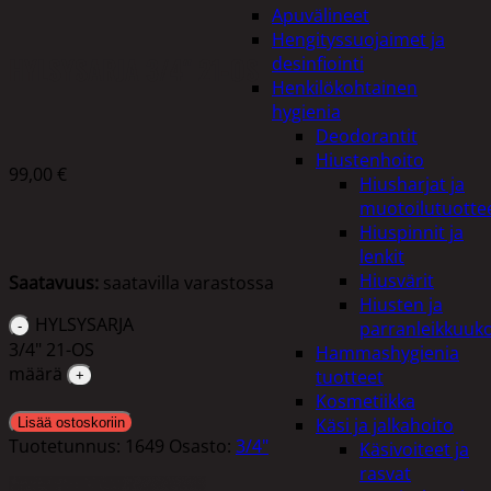
Apuvälineet
Hengityssuojaimet ja
HYLSYSARJA 3/4″ 21-OS
desinfiointi
Henkilökohtainen
hygienia
Deodorantit
Hiustenhoito
99,00
€
Hiusharjat ja
muotoilutuotte
Hiuspinnit ja
lenkit
Hiusvärit
Saatavuus:
saatavilla varastossa
Hiusten ja
HYLSYSARJA
parranleikkuuk
3/4" 21-OS
Hammashygienia
määrä
tuotteet
Kosmetiikka
Käsi ja jalkahoito
Lisää ostoskoriin
Tuotetunnus:
1649
Osasto:
3/4"
Käsivoiteet ja
rasvat