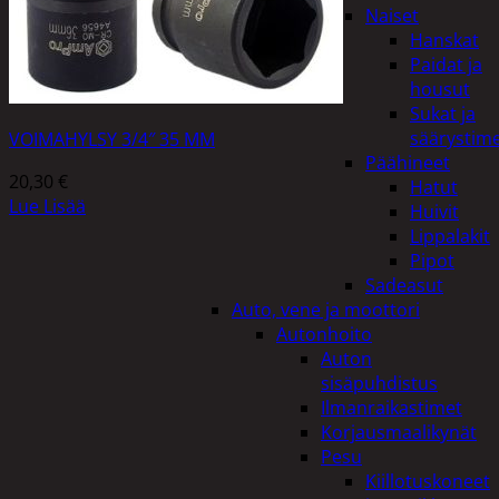
Naiset
Hanskat
Paidat ja
housut
Sukat ja
säärystim
VOIMAHYLSY 3/4″ 35 MM
Päähineet
20,30
€
Hatut
Lue Lisää
Huivit
Lippalakit
Pipot
Sadeasut
Auto, vene ja moottori
Autonhoito
Auton
sisäpuhdistus
Ilmanraikastimet
Korjausmaalikynät
Pesu
Kiillotuskoneet