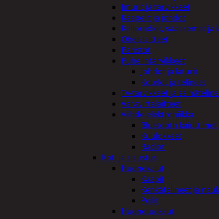
Imurit ja tarvikkeet
Kaapelit ja johdot
Kelloradiot, sääasemat ja 
Oheislaitteet
Paristot
Puhelintarvikkeet
Johdot ja laturit
Kotelot ja telineet
Tv-tarvikkeet ja seinäteline
Varavirtalaitteet
Viihde-elektroniikka
Bluetooth kaiuttimet
Kuulokkeet
Radiot
Koti ja sisustus
Huonekalut
Kaapit
Kenkätelineet ja naul
Peilit
Huonetuoksut