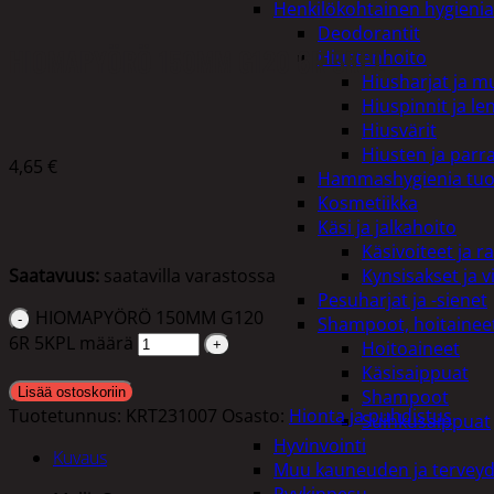
Henkilökohtainen hygienia
Deodorantit
HIOMAPYÖRÖ 150MM G120 6R 5KPL
Hiustenhoito
Hiusharjat ja m
Hiuspinnit ja len
Hiusvärit
Hiusten ja parr
4,65
€
Hammashygienia tuo
Kosmetiikka
Käsi ja jalkahoito
Käsivoiteet ja r
Saatavuus:
saatavilla varastossa
Kynsisakset ja vi
Pesuharjat ja -sienet
HIOMAPYÖRÖ 150MM G120
Shampoot, hoitaineet
6R 5KPL määrä
Hoitoaineet
Käsisaippuat
Lisää ostoskoriin
Shampoot
Tuotetunnus:
KRT231007
Osasto:
Hionta ja puhdistus
Suihkusaippuat
Hyvinvointi
Kuvaus
Muu kauneuden ja tervey