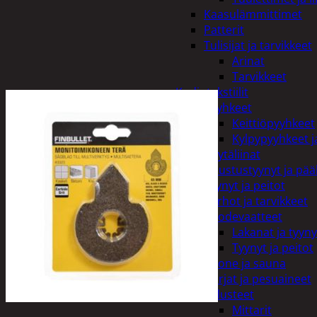
Kaasulämmittimet
Patterit
Tulisijat ja tarvikkeet
Arinat
Tarvikkeet
Kodintekstiilit
Pyyhkeet
Keittiöpyyhkeet
Kylpypyyhkeet ja
Pöytäliinat
Sisustustyynyt ja pääl
Tyynyt ja peitot
Verhot ja tarvikkeet
Vuodevaatteet
Lakanat ja tyyny
Tyynyt ja peitot
Kylpyhuone ja sauna
Harjat ja pesuaineet
Kalusteet
Mittarit