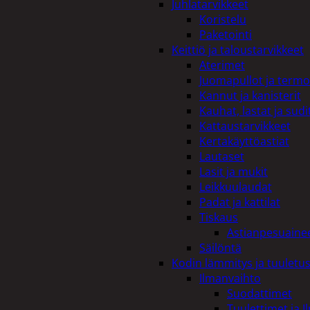
Juhlatarvikkeet
Koristelu
Paketointi
Keittiö ja taloustarvikkeet
Aterimet
Juomapullot ja termo
Kannut ja kanisterit
Kauhat, lastat ja sudi
Kattaustarvikkeet
Kertakäyttöastiat
Lautaset
Lasit ja mukit
Leikkuulaudat
Padat ja kattilat
Tiskaus
Astianpesuaine
Säilöntä
Kodin lämmitys ja tuuletu
Ilmanvaihto
Suodattimet
Tuulettimet ja I