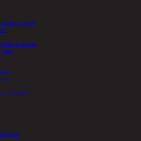
uotoilutuotteet
kit
anleikkuukoneet
tteet
asvat
ilat
 ja saippuat
denhoito