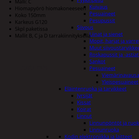
Pyykinpesu
Malli: C
Kuivaus
Hiomapyörö hiomakoneeseen
Pesuaineet
Koko 150mm
Pesupussit
Karkeus G120
Siivous
5kpl paketissa
Liinat ja sienet
Mallit B, C ja D tarrakiinnityksella
Mopit, harjat ja varre
Muut siivoustarvikke
Roskapussit ja -astiat
Sankot
Tutustu myös
Pesuaineet
Viemärinavausa
Yleispesuaineet
Eläintenruoka ja tarvikkeet
Jyrsijät
Kissat
Koirat
Linnut
Linnunpöntöt ja ruok
Linnunruoka
Kodin elektroniikka ja laitteet