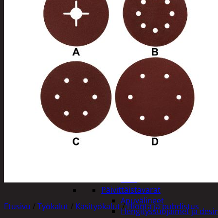
Tuotevalikoima
Poistotuotteet
Kausituotteet
Joulu
Joulu- ja kausivalot
Eläimet ja tontu
Kyntteliköt
Valoketjut ja k
Joulukoristeet
Kranssit ja ase
Tontut ja muut
Joulutekstiilit
Paketointi
Marjastus
Talvi
Päivittäistavarat
Apuvälineet
Etusivu
/
Työkalut
/
Käsityökalut
/
Hionta ja puhdistus
Hengityssuojaimet ja desin