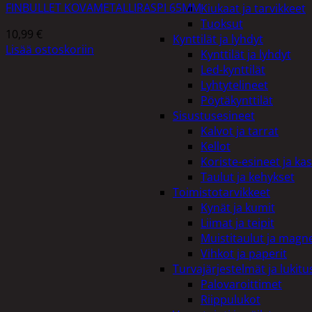
FINBULLET KOVAMETALLIRASPI 65MM
Kiukaat ja tarvikkeet
Tuoksut
10,99
€
Kynttilät ja lyhdyt
Lisää ostoskoriin
Kynttilät ja lyhdyt
Led-kynttilät
Lyhtytelineet
Pöytäkynttilät
Sisustusesineet
Kalvot ja tarrat
Kellot
Koriste-esineet ja kas
Taulut ja kehykset
Toimistotarvikkeet
Kynät ja kumit
Liimat ja teipit
Muistitaulut ja magne
Vihkot ja paperit
Turvajärjestelmät ja lukitu
Palovaroittimet
Riippulukot