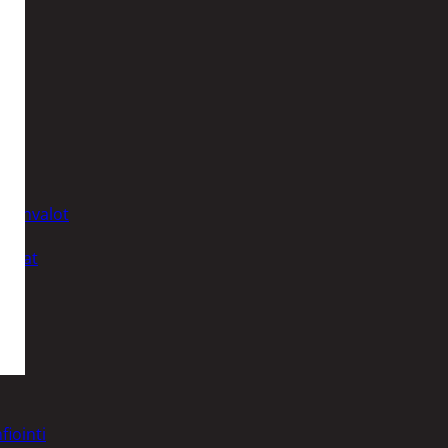
t
uusenvalot
telmat
fiointi