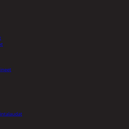
t
et
ineet
intalaudat