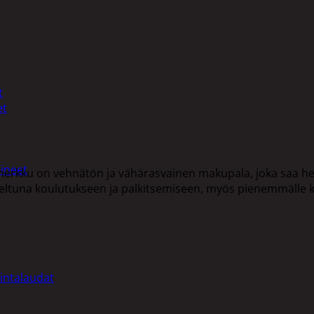
t
et
ineet
kku on vehnätön ja vähärasvainen makupala, joka saa herk
teltuna koulutukseen ja palkitsemiseen, myös pienemmälle ko
intalaudat