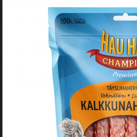
Tuotevalikoima
Poistotuotteet
Kausituotteet
Joulu
Joulu- ja kausivalot
Eläimet ja tontu
Kyntteliköt
Valoketjut ja k
Joulukoristeet
Kranssit ja ase
Tontut ja muut
Joulutekstiilit
Paketointi
Marjastus
Talvi
Päivittäistavarat
Apuvälineet
Hengityssuojaimet ja desin