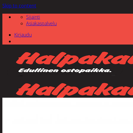
Skip to content
Sijainti
Asiakaspalvelu
Kirjaudu
Etsi: