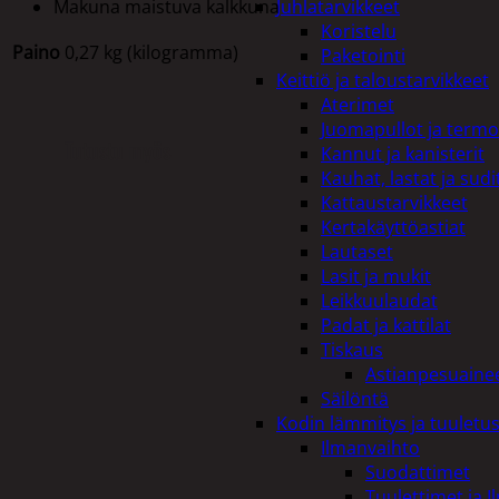
Makuna maistuva kalkkuna
Juhlatarvikkeet
Koristelu
Paino
0,27 kg (kilogramma)
Paketointi
Keittiö ja taloustarvikkeet
Aterimet
Juomapullot ja termo
Tutustu myös
Kannut ja kanisterit
Kauhat, lastat ja sudi
Kattaustarvikkeet
Kertakäyttöastiat
Lautaset
Lasit ja mukit
Leikkuulaudat
Padat ja kattilat
Tiskaus
Astianpesuaine
Säilöntä
Kodin lämmitys ja tuuletu
Ilmanvaihto
Suodattimet
Tuulettimet ja I