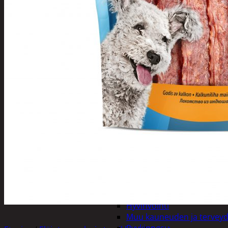
Henkilökohtainen hygienia
Deodorantit
Hiustenhoito
Hiusharjat ja m
Hiuspinnit ja len
Hiusvärit
Hiusten ja parr
Hammashygienia tuo
Kosmetiikka
Käsi ja jalkahoito
Käsivoiteet ja r
Kynsisakset ja vi
Pesuharjat ja -sienet
Shampoot, hoitaineet
Hoitoaineet
Käsisaippuat
Shampoot
Suihkusaippuat
Hyvinvointi
Muu kauneuden ja tervey