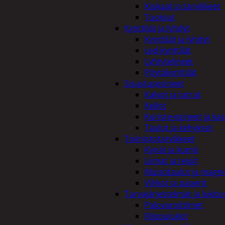
Kiukaat ja tarvikkeet
Tuoksut
Kynttilät ja lyhdyt
Kynttilät ja lyhdyt
Led-kynttilät
Lyhtytelineet
Pöytäkynttilät
Sisustusesineet
Kalvot ja tarrat
Kellot
Koriste-esineet ja kas
Taulut ja kehykset
Toimistotarvikkeet
Kynät ja kumit
Liimat ja teipit
Muistitaulut ja magne
Vihkot ja paperit
Turvajärjestelmät ja lukitu
Palovaroittimet
Riippulukot