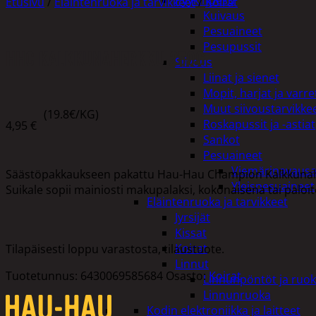
Pyykinpesu
Etusivu
/
Eläintenruoka ja tarvikkeet
/
Koirat
Kuivaus
Pesuaineet
Pesupussit
HHC KALKKUNAHERKKU 250G
Siivous
Liinat ja sienet
Mopit, harjat ja varre
Muut siivoustarvikke
(19.8€/KG)
Roskapussit ja -astiat
4,95
€
Sankot
Pesuaineet
Viemärinavausa
Säästöpakkaukseen pakattu Hau-Hau Champion Kalkkunaher
Yleispesuaineet
Suikale sopii mainiosti makupalaksi, kokonaisena tai paloi
Eläintenruoka ja tarvikkeet
Jyrsijät
Kissat
Koirat
Tilapäisesti loppu varastosta, tilaustuote.
Linnut
Tuotetunnus:
6430069585684
Osasto:
Koirat
Linnunpöntöt ja ruok
Linnunruoka
Kodin elektroniikka ja laitteet