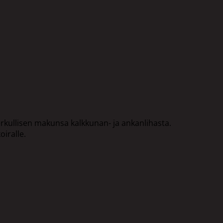
ullisen makunsa kalkkunan- ja ankanlihasta.
iralle.