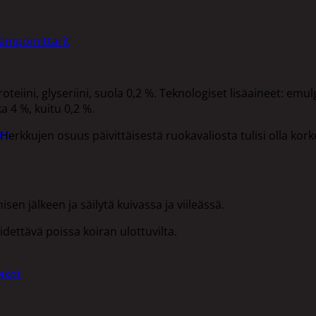
lämpömittarit
teiini, glyseriini, suola 0,2 %. Teknologiset lisäaineet: emul
a 4 %, kuitu 0,2 %.
et
erkkujen osuus päivittäisestä ruokavaliosta tulisi olla korke
isen jälkeen ja säilytä kuivassa ja viileässä.
ettävä poissa koiran ulottuvilta.
akot