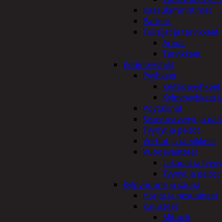
Kaasulämmittimet
Patterit
Tulisijat ja tarvikkeet
Arinat
Tarvikkeet
Kodintekstiilit
Pyyhkeet
Keittiöpyyhkeet
Kylpypyyhkeet ja
Pöytäliinat
Sisustustyynyt ja pääl
Tyynyt ja peitot
Verhot ja tarvikkeet
Vuodevaatteet
Lakanat ja tyyny
Tyynyt ja peitot
Kylpyhuone ja sauna
Harjat ja pesuaineet
Kalusteet
Mittarit