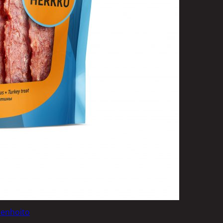
uotoilutuotteet
kit
anleikkuukoneet
tteet
asvat
ilat
 ja saippuat
denhoito