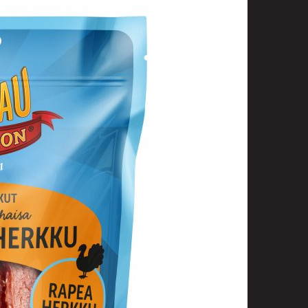
t
uusenvalot
telmat
fiointi