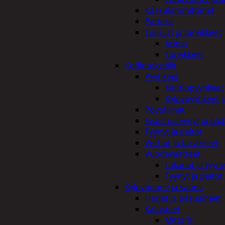
Kaasulämmittimet
Patterit
Tulisijat ja tarvikkeet
Arinat
Tarvikkeet
Kodintekstiilit
Pyyhkeet
Keittiöpyyhkeet
Kylpypyyhkeet ja
Pöytäliinat
Sisustustyynyt ja pääl
Tyynyt ja peitot
Verhot ja tarvikkeet
Vuodevaatteet
Lakanat ja tyyny
Tyynyt ja peitot
Kylpyhuone ja sauna
Harjat ja pesuaineet
Kalusteet
Mittarit