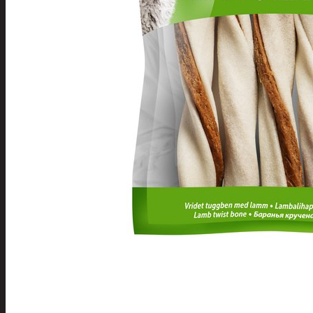
Henkilökohtainen hygienia
Deodorantit
Hiustenhoito
Hiusharjat ja m
Hiuspinnit ja len
Hiusvärit
Hiusten ja parr
Hammashygienia tuo
Kosmetiikka
Käsi ja jalkahoito
Käsivoiteet ja r
Kynsisakset ja vi
Pesuharjat ja -sienet
Shampoot, hoitaineet
Hoitoaineet
Käsisaippuat
Shampoot
Suihkusaippuat
Hyvinvointi
Muu kauneuden ja tervey