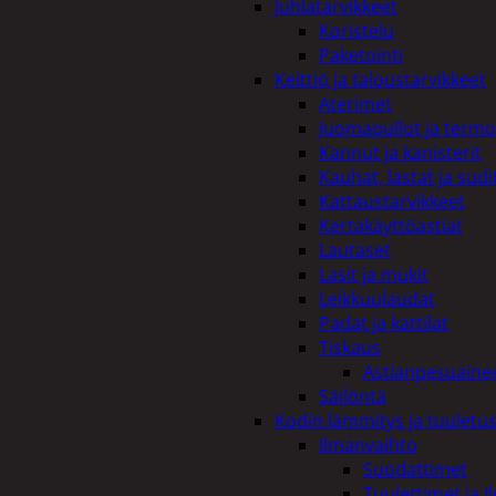
Juhlatarvikkeet
Koristelu
Tutustu myös
Paketointi
Keittiö ja taloustarvikkeet
Aterimet
Juomapullot ja termo
Kannut ja kanisterit
Kauhat, lastat ja sudi
Kattaustarvikkeet
Kertakäyttöastiat
Lautaset
Lasit ja mukit
Leikkuulaudat
Padat ja kattilat
Tiskaus
Astianpesuaine
Säilöntä
Kodin lämmitys ja tuuletu
Ilmanvaihto
Suodattimet
Tuulettimet ja I