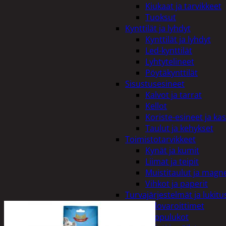
Kiukaat ja tarvikkeet
Tuoksut
Kynttilät ja lyhdyt
Kynttilät ja lyhdyt
Led-kynttilät
Lyhtytelineet
Pöytäkynttilät
Sisustusesineet
Kalvot ja tarrat
Kellot
Koriste-esineet ja kas
Taulut ja kehykset
Toimistotarvikkeet
Kynät ja kumit
Liimat ja teipit
Muistitaulut ja magne
Vihkot ja paperit
Turvajärjestelmät ja lukitu
Palovaroittimet
Riippulukot