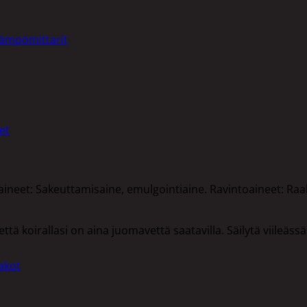
lämpömittarit
et
aineet: Sakeuttamisaine, emulgointiaine. Ravintoaineet: Raa
että koirallasi on aina juomavettä saatavilla. Säilytä viileä
akot