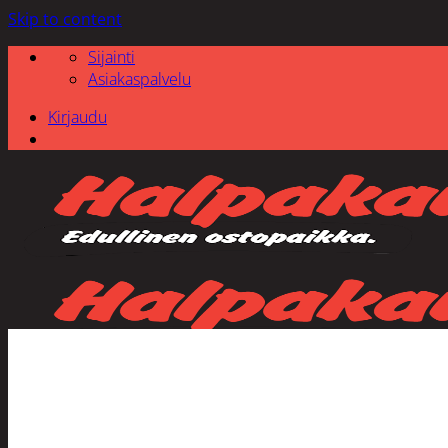
Skip to content
Sijainti
Asiakaspalvelu
Kirjaudu
Etsi: