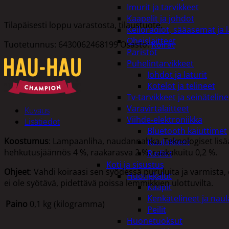
Imurit ja tarvikkeet
Kaapelit ja johdot
Tilapäisesti loppu varastosta, tilaustuote.
Kelloradiot, sääasemat ja 
Oheislaitteet
Tuotetunnus:
6430062468199
Osasto:
Koirat
Paristot
Puhelintarvikkeet
Johdot ja laturit
Kotelot ja telineet
Tv-tarvikkeet ja seinäteline
Varavirtalaitteet
Kuvaus
Viihde-elektroniikka
Lisätiedot
Bluetooth kaiuttimet
Koostumus
: Lampaanliha, naudannahka. Teknologiset lisä
Kuulokkeet
hehkutusjäännös 4 %, raakarasva 2 %, raakakuitu 0,2 %.
Radiot
Koti ja sisustus
Ohjeet
: Vahdi koiraasi sen syödessä puruluita ja varmista, 
Huonekalut
ei ole syötävä, pidettävä poissa lemmikkien ulottuvilta.
Kaapit
Kenkätelineet ja naul
Paino
0,1 kg (kilogramma)
Peilit
Huonetuoksut