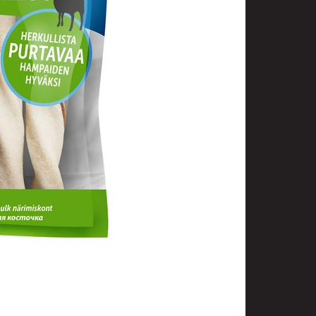
uotoilutuotteet
kit
anleikkuukoneet
tteet
asvat
ilat
 ja saippuat
denhoito