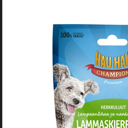
Tuotevalikoima
Poistotuotteet
Kausituotteet
Joulu
Joulu- ja kausivalot
Eläimet ja tontu
Kyntteliköt
Valoketjut ja k
Joulukoristeet
Kranssit ja ase
Tontut ja muut
Joulutekstiilit
Paketointi
Marjastus
Talvi
Päivittäistavarat
Apuvälineet
Hengityssuojaimet ja desin