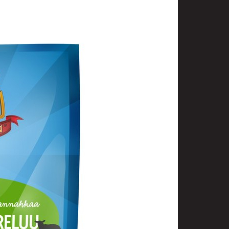
t
uusenvalot
telmat
fiointi