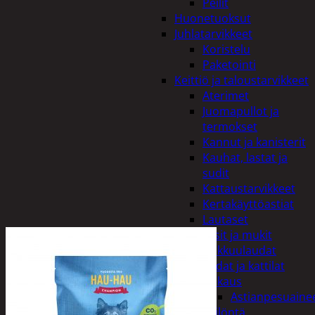
Peilit
Huonetuoksut
Juhlatarvikkeet
Koristelu
Paketointi
Keittiö ja taloustarvikkeet
Aterimet
Juomapullot ja
termokset
Kannut ja kanisterit
Kauhat, lastat ja
sudit
Kattaustarvikkeet
Kertakäyttöastiat
Lautaset
Lasit ja mukit
Leikkuulaudat
Padat ja kattilat
Tiskaus
Astianpesuaine
Säilöntä