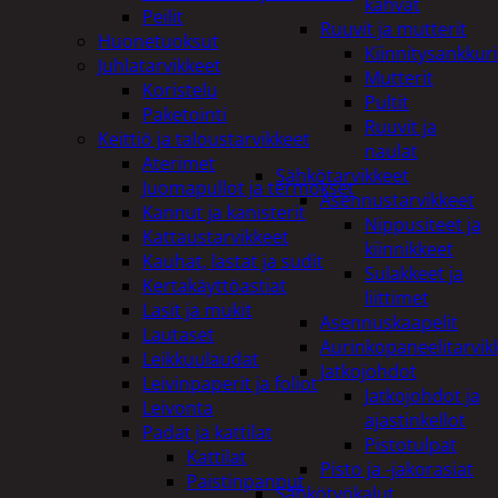
kahvat
Peilit
Ruuvit ja mutterit
Huonetuoksut
Kiinnitysankkuri
Juhlatarvikkeet
Mutterit
Koristelu
Pultit
Paketointi
Ruuvit ja
Keittiö ja taloustarvikkeet
naulat
Aterimet
Sähkötarvikkeet
Juomapullot ja termokset
Asennustarvikkeet
Kannut ja kanisterit
Nippusiteet ja
Kattaustarvikkeet
kiinnikkeet
Kauhat, lastat ja sudit
Sulakkeet ja
Kertakäyttöastiat
liittimet
Lasit ja mukit
Asennuskaapelit
Lautaset
Aurinkopaneelitarvik
Leikkuulaudat
Jatkojohdot
Leivinpaperit ja foliot
Jatkojohdot ja
Leivonta
ajastinkellot
Padat ja kattilat
Pistotulpat
Kattilat
Pisto ja -jakorasiat
Paistinpannut
Sähkötyökalut