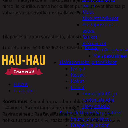
varret
nirsoille koirille. Nämä herkulliset puruluut ovat lihaisia ja
Muut
vähärasvaisia eivätkä ne sisällä vehnää.
siivoustarvikkeet
Roskapussit ja -
astiat
Tilapäisesti loppu varastosta, tilaustuote.
Sankot
Pesuaineet
Tuotetunnus:
6430062462371
Osasto:
Koirat
Viemärinavausa
Yleispesuaineet
Eläintenruoka ja tarvikkeet
Jyrsijät
Kissat
Koirat
Kuvaus
Linnut
Lisätiedot
Linnunpöntöt ja
ruokintalaudat
Koostumus
: Kananliha, naudannahka. Teknologiset
Linnunruoka
lisäaineet: Sakeuttamisaine, emulgointiaine.
Kodin elektroniikka ja laitteet
Ravintoaineet: Raakavalkuainen 43 %, kosteus 18 %,
Imurit ja tarvikkeet
hehkutusjäännös 4 %, raakarasva 2 %, raakakuitu 0,2 %.
Kaapelit ja johdot