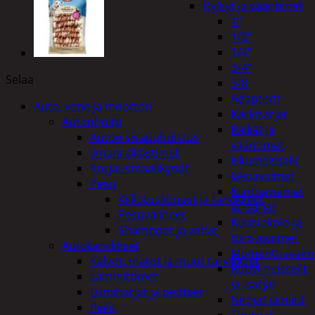
Hylsyt ja vääntimet
1"
1/2"
1/4"
3/4"
Selaa
3/8
Adapterit
Auto, vene ja moottori
Kärkisarjat
Autonhoito
Räikät ja
Auton sisäpuhdistus
vääntimet
ilmanraikastimet
Iskumeisselit
Korjausmaalikynät
Jakoavaimet
Pesu
Kiintoavaimet
Kiillotuskoneet ja tarvikkeet
ja -sarjat
Pesuvälineet
Kuusiokolo ja
Shampoot ja vahat
torx-avaimet
Autotarvikkeet
Momenttiavaim
Kalvot, matot ja muut tarvikkeet
Ruuvimeisselit
Lämmittimet
ja -sarjat
Lumiharjat ja peitteet
Nitojat ja niitit
Peilit