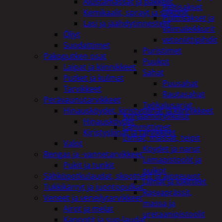
Alustamassat ja pakkelit
Peltisakset
Kemikaalit, sprayt ja silikonit
Pulttisakset ja
Lasi ja jäähdytinnesteet
voimaleikkurit
Öljyt
vetoniittipihdit
Suodattimet
Puristimet
Pakoputken osat
Puukot
Laipat ja kiinnikkeet
Sahat
Putket ja kulmat
Puusahat
Tarvikkeet
Rautasahat
Perävaunutarvikkeet
Työkalusarjat
Hinausköydet, kiristysliinat ja kiinnikkeet
Korjaamotyökalut
Hinausköydet
Lämmittimet
Kiristysliinat ja tarvikkeet
Liimat, massat, teipit
Valot
Köydet ja narut
Rengas ja -vannetarvikkeet
Liimapistoolit ja
Pukit ja tunkit
puikot
Sähköpotkulaudat, skootterit ja ajoneuvot
Liimat ja lukitteet
Tukkikärryt ja juontopulkat
Rasvaprässit,
Veneet ja veneilytarvikkeet
massa ja
Airot ja melat
uretaanipistoolit
Kanootit ja sup-laudat