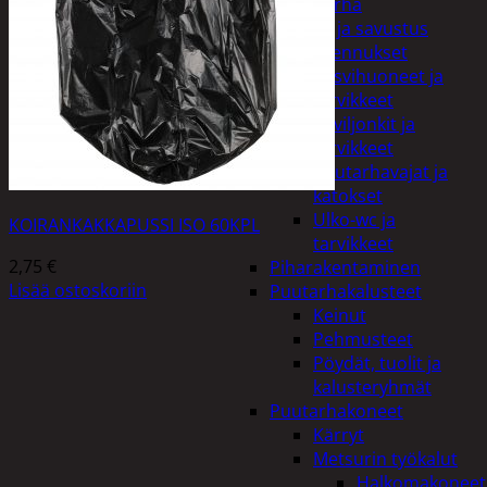
Piha ja puutarha
Grillaus ja savustus
Piharakennukset
Kasvihuoneet ja
tarvikkeet
Paviljonkit ja
tarvikkeet
Puutarhavajat ja
katokset
Ulko-wc ja
KOIRANKAKKAPUSSI ISO 60KPL
tarvikkeet
2,75
€
Piharakentaminen
Lisää ostoskoriin
Puutarhakalusteet
Keinut
Pehmusteet
Pöydät, tuolit ja
kalusteryhmät
Puutarhakoneet
Kärryt
Metsurin työkalut
Halkomakoneet