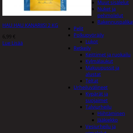
Muut sisälelut
Nuket ja
pehmolelut
Rakennuspalika
HAU HAU KANARIISI 2 KG
Pelit
Polkupyöräily
6,99
€
Lukot
Lue Lisää
Retkeily
Keittimet ja ruokailu
Kylmälaukut
Makuupussit ja
alustat
Teltat
Urheiluvälineet
Kypärät ja
suojaimet
Talviurheilu
Hiihtäminen
Jääkiekko
Vesiurheilu ja