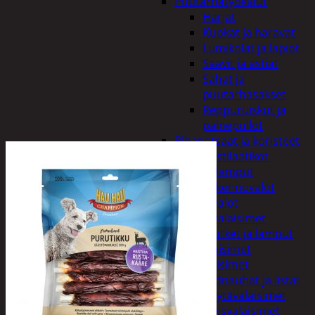
Puutarhatyökalut
Harjat
Kuokat ja haravat
Lumikolat ja lapiot
Saavit ja astiat
Sahat ja
puutarhasakset
Reppuruiskut ja
painepullot
Pihapatsaat ja koristeet
Postilaatikot
Valaisimet ja lamput
Aurinkokennovalot
Koristevalot
Koristevalaisimet
Loisteputket ja lamput
Pihavalaisimet
Sisävalaisimet
Lednauhat ja listat
Pöytävalaisimet
Yleisvalaisimet