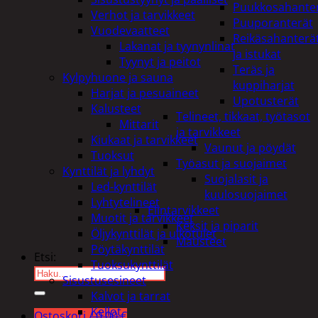
Puukkosahante
Verhot ja tarvikkeet
Puuporanterät
Vuodevaatteet
Reikäsahanterä
Lakanat ja tyynynlinat
ja istukat
Tyynyt ja peitot
Teräs ja
Kylpyhuone ja sauna
kuppiharjat
Harjat ja pesuaineet
Upotusterät
Kalusteet
Telineet, tikkaat, työtasot
Mittarit
ja tarvikkeet
Kiukaat ja tarvikkeet
Vaunut ja pöydät
Tuoksut
Työasut ja suojaimet
Kynttilät ja lyhdyt
Suojalasit ja
Led-kynttilät
kuulosuojaimet
Lyhtytelineet
Elintarvikkeet
Muotit ja tarvikkeet
Keksit ja piparit
Öljykynttilät ja ulkotulet
Mausteet
Pöytäkynttilät
Etsi:
Tuoksukynttilät
Sisustusesineet
Kalvot ja tarrat
Kellot
Ostoskori /
0,00
€