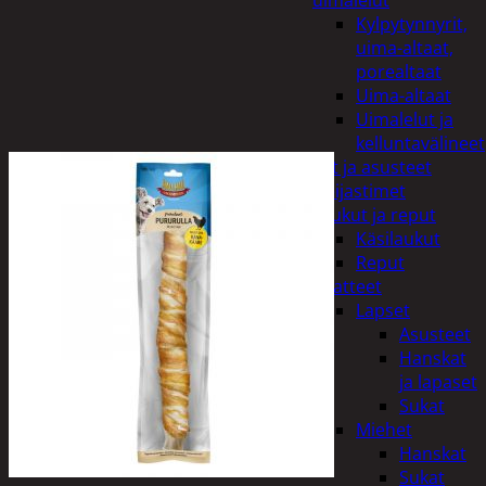
uimalelut
Kylpytynnyrit,
uima-altaat,
porealtaat
Uima-altaat
Uimalelut ja
kelluntavälineet
Vaatteet ja asusteet
Heijastimet
Laukut ja reput
Käsilaukut
Reput
Vaatteet
Lapset
Asusteet
Hanskat
ja lapaset
Sukat
Miehet
Hanskat
Sukat