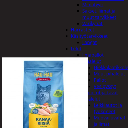
Miniatyyri
Sakset, liimat ja
muut tarvikkeet
Värikynät
Harrasteet
Käsityötarvikkeet
Langat
Lelut
Ilmapallot
Pihalelut
Hiekkalaatikkole
Muut pihalelut
Pallot
Vesipyssyt
Radio-ohjattavat
Sisälelut
Leikkiautot ja
työkoneet
Muovailuvahat
ja limat