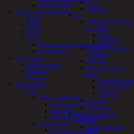
Teipit
Perämoottorit
Tiivisteet
Eläintenruoka ja tarvikkeet
LVI
Jyrsijät
Allaskaapit, hanat ja
Kissat
tarvikkeet
Koirat
Hanat
Linnut
Kaapistot
Linnunpöntöt ja ruokintalaudat
Hajulukot, kaivot ja
Linnunruoka
tarvikkeet
Elintarvikkeet
Leikkurit
Keksit ja piparit
Nipat, liittimet ja
Makeiset
holkit
Mausteet
Letkunkiristime
Kausituotteet
Nipat ja holkit
Joulu
Tiivisteet
Joulu- ja kausivalot
Pumput
Eläimet ja tontut
Putkipihdit
Kyntteliköt
Maalit, muuraus ja
Valoketjut ja kuusenvalot
tarvikkeet
Joulukoristeet
Maalikaukalot ja -
Kranssit ja asetelmat
astiat