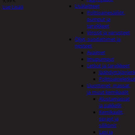
9,99
€
Lisälaitteet
Lue Lisää
Polttoainesäiliöt,
pumput ja
tarvikkeet
Vinssit ja varusteet
Öljyt, suodattimet ja
nesteet
Avaimet
Imupumput
Letkut ja tarvikkeet
Jäähdyttäjänlet
Polttoaineletku
Liuottimet, massat,
ja muut kemikaalit
Alustamassat
ja pakkelit
Kemikaalit,
sprayt ja
silikonit
Lasi ja