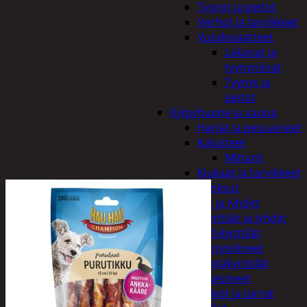
Tyynyt ja peitot
Verhot ja tarvikkeet
Vuodevaatteet
Lakanat ja
tyynynlinat
Tyynyt ja
peitot
Kylpyhuone ja sauna
Harjat ja pesuaineet
Kalusteet
Mittarit
Kiukaat ja tarvikkeet
Tuoksut
Kynttilät ja lyhdyt
Kynttilät ja lyhdyt
Led-kynttilät
Lyhtytelineet
Pöytäkynttilät
Sisustusesineet
Kalvot ja tarrat