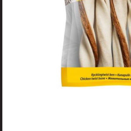
Apuvälineet
Hengityssuojaimet ja
desinfiointi
Henkilökohtainen
hygienia
Deodorantit
Hiustenhoito
Hiusharjat ja
muotoilutuotte
Hiuspinnit ja
lenkit
Hiusvärit
Hiusten ja
parranleikkuuk
Hammashygienia
tuotteet
Kosmetiikka
Käsi ja jalkahoito
Käsivoiteet ja
rasvat