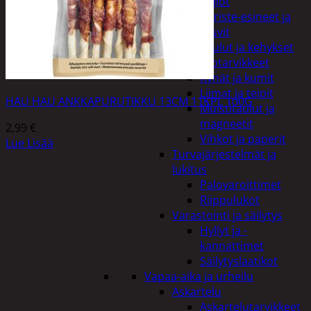
Kellot
Koriste-esineet ja
kasvit
Taulut ja kehykset
Toimistotarvikkeet
Kynät ja kumit
Liimat ja teipit
HAU HAU ANKKAPURUTIKKU 13CM 11KPL 100G
Muistitaulut ja
magneetit
2,99
€
Vihkot ja paperit
Lue Lisää
Turvajärjestelmät ja
lukitus
Palovaroittimet
Riippulukot
Varastointi ja säilytys
Hyllyt ja -
kannattimet
Säilytyslaatikot
Vapaa-aika ja urheilu
Askartelu
Askartelutarvikkeet