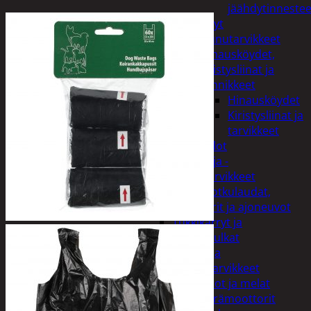
jäähdytinnestee
Öljyt
Perävaunutarvikkeet
Hinausköydet,
kiristysliinat ja
kiinnikkeet
Hinausköydet
Kiristysliinat ja
tarvikkeet
Valot
Rengas ja -
vannetarvikkeet
Sähköpotkulaudat,
skootterit ja ajoneuvot
Tukkikärryt ja
juontopulkat
Veneet ja
veneilytarvikkeet
Airot ja melat
Perämoottorit