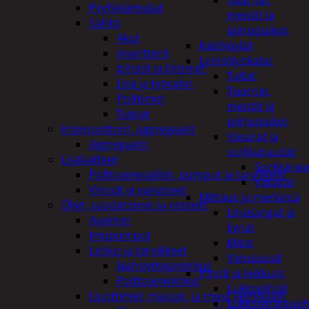
Tuurnat,
Pyyhkijänsulat
meistit ja
Sähkö
piirtopuikot
Akut
Käsihöylät
invertterit
Lyöntityökalut
Johdot ja liittimet
Taltat
Lisä ja työvalot
Tuurnat,
Polttimot
meistit ja
Tulpat
piirtopuikot
Irtomoottorit, aggregaatit
Vasarat ja
Aggregaatit
sorkkaraudat
Lisälaitteet
Sorkkarau
Polttoainesäiliöt, pumput ja tarvikkeet
Vasarat
Vinssit ja varusteet
Mittaus ja merkintä
Öljyt, suodattimet ja nesteet
Linjalangat ja
Avaimet
kynät
Imupumput
Mitat
Letkut ja tarvikkeet
Vatupassit
Jäähdyttäjänletkut
Pihdit ja leikkurit
Polttoaineletkut
Lukkopihdit
Liuottimet, massat, ja muut kemikaalit
Lukkorengaspih