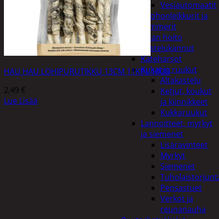
Vesiautomaatit
Ruohonleikkurit ja
trimmerit
Puutarhan hoito
Kastelukannut
Kateharsot
Kukat ja ruukut
HAU HAU LOHIPURUTIKKU 13CM 11KPL 100G
Altakastelu
2,49
€
Ketjut, koukut
Lue Lisää
ja kiinnikkeet
Kukkaruukut
Lannoitteet, myrkyt
ja siemenet
Lisäravinteet
Myrkyt
Siemenet
Tuholaistorjunt
Pensastuet
Verkot ja
reunanauha