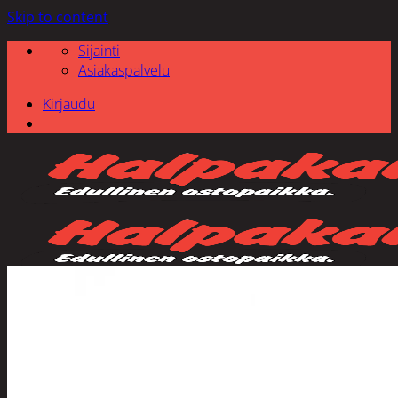
Skip to content
Sijainti
Asiakaspalvelu
Kirjaudu
Etsi: