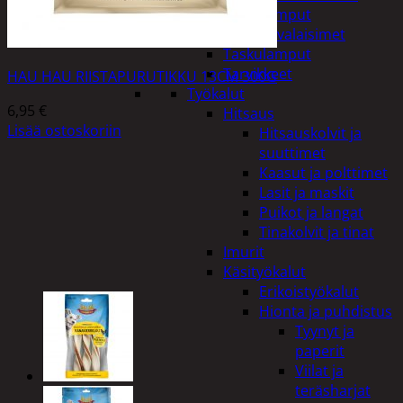
Taskulamput
Työmaavalaisimet
Taskulamput
Tarvikkeet
HAU HAU RIISTAPURUTIKKU 13CM 300G
Työkalut
6,95
€
Hitsaus
Lisää ostoskoriin
Hitsauskolvit ja
suuttimet
Kaasut ja polttimet
Lasit ja maskit
Puikot ja langat
Tinakolvit ja tinat
Imurit
Käsityökalut
Erikoistyökalut
Hionta ja puhdistus
Tyynyt ja
paperit
Viilat ja
teräsharjat