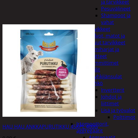
ja tarvikkeet
Pesuvälineet
Shampoot ja
vahat
Autotarvikkeet
Kalvot, matot ja
muut tarvikkeet
Lumiharjat ja
peitteet
Lämmittimet
Peilit
Pyyhkijänsulat
Sähkö
Invertterit
Johdot ja
liittimet
Lisä ja työvalot
Polttimot
Irtomoottorit,
HAU HAU ANKKAPURUTIKKU 45KPL 400G
aggregaatit
Aggregaatit