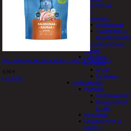
Kodin lämmitys ja
tuuletus
Ilmanvaihto
Suodattimet
Tuulettimet ja
Ilmastointilaitte
Kaasulämmittimet
Patterit
Tulisijat ja
HAU HAU KALKKUNA-KAURA 1,5KG TÄYSRAVINTO
tarvikkeet
Arinat
6,90
€
Tarvikkeet
Lue Lisää
Kodintekstiilit
Pyyhkeet
Keittiöpyyhkeet
Kylpypyyhkeet
ja takit
Pöytäliinat
Sisustustyynyt ja
päälliset