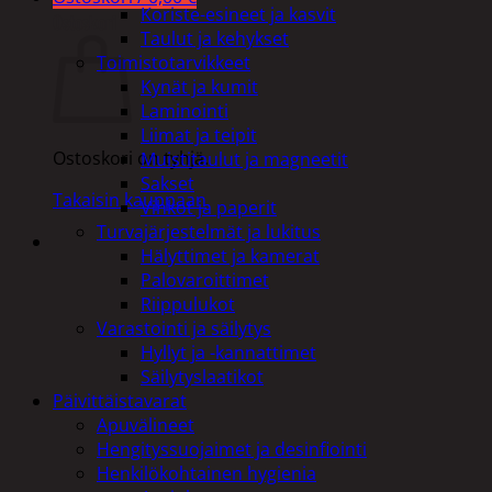
Koriste-esineet ja kasvit
Ostoskori
Taulut ja kehykset
Toimistotarvikkeet
Kynät ja kumit
Laminointi
Liimat ja teipit
Ostoskori on tyhjä.
Muistitaulut ja magneetit
Sakset
Takaisin kauppaan
Vihkot ja paperit
Turvajärjestelmät ja lukitus
Hälyttimet ja kamerat
Palovaroittimet
Riippulukot
Varastointi ja säilytys
Hyllyt ja -kannattimet
Säilytyslaatikot
Päivittäistavarat
Apuvälineet
Hengityssuojaimet ja desinfiointi
Henkilökohtainen hygienia