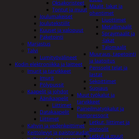
Oksakoristeet
Maalit, lakat ja
Tontut ja muut
ohentimet
Joulumakeiset
Liuottimet
Joulutekstiilit
Metallimaalit
Kuuset ja valopuut
Spraymaalit ja
Paketointi
-lakat
Marjastus
Talomaalit
Talvi
Muuraus, tapetointi
Lumityövälineet
ja laatoitus
Kodin elektroniikka ja laitteet
Pensselit telat ja
Imurit ja tarvikkeet
lastat
Imurit
Sekoittimet
Pölypussit
Suojaus
Kaapelit ja johdot
Muut työkalut ja
Äänikaapelit
tarvikkeet
Liittimet
Paineilmatyökalut ja
Datakaapelit
kompressorit
Liittimet
Letkut, liittimet ja
Kahvin ja vedenkeittimet
pistoolit
Keittolevyt ja paistoraudat
Letkut ja muut