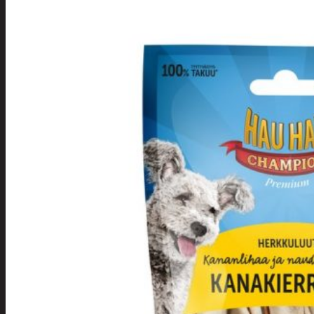
Tuotevalikoima
Poistotuotteet
Kausituotteet
Joulu
Joulu- ja kausivalot
Eläimet ja
tontut
Kyntteliköt
Valoketjut ja
kuusenvalot
Joulukoristeet
Kranssit ja
asetelmat
Tontut ja
muut
Joulutekstiilit
Paketointi
Marjastus
Talvi
Päivittäistavarat