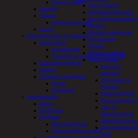
Vuoat ja padat
Akut ja laturit
Säilöntä
Kulmahiomakoneet
Tiskaus
Kuumailmapuhaltim
Astianpesuaineet
Mittarit
vaa'at
Mutterinvääntimet
Kodin lämmitys ja tuuletus
Porakoneet
Ilmanvaihto
Ruiskut
Suodattimet
Sahat ja sirkkelit
Tuulettimet ja Ilmastointilaitteet
Terät ja laikat
Kaasulämmittimet
Hionta ja
Patterit
katkaisu
Tulisijat ja tarvikkeet
Kierretapit ja
Arinat
työkalut
Tarvikkeet
Kiviporanterät
Kodintekstiilit
Kuviosahanterä
Matot
Lasi- ja
Pöytäliinat
tiiliporanterät
Pyyhkeet
Metalliporanter
Keittiöpyyhkeet
Monitoimikone
Kylpypyyhkeet ja takit
terät
Sisustustyynyt ja päälliset