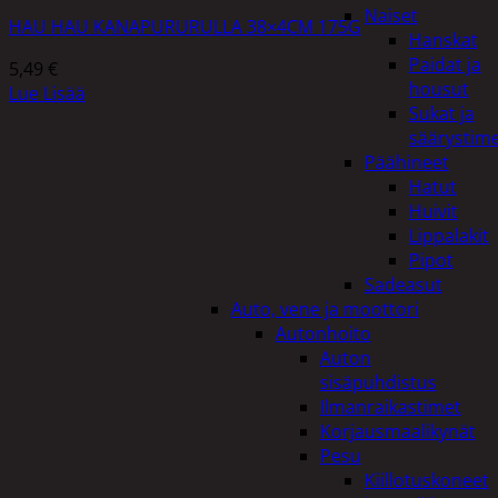
Naiset
HAU HAU KANAPURURULLA 38×4CM 175G
Hanskat
Paidat ja
5,49
€
housut
Lue Lisää
Sukat ja
säärystim
Päähineet
Hatut
Huivit
Lippalakit
Pipot
Sadeasut
Auto, vene ja moottori
Autonhoito
Auton
sisäpuhdistus
Ilmanraikastimet
Korjausmaalikynät
Pesu
Kiillotuskoneet