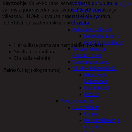
Käyttöohje
: Valvo koiraasi sen syödessä puruluita ja
Kelloradiot, sääasemat ja
varmista juomaveden saatavuus. Säilytä kuivassa ja
lämpömittarit
viileässä. HUOM: Kuivausainepussi ei ole syötävä,
Oheislaitteet
pidettävä poissa lemmikkien ulottuvilta.
Paristot
Puhelintarvikkeet
Johdot ja laturit
Kotelot ja telineet
Herkullista purtavaa hampaiden hyväksi
Tv-tarvikkeet ja
Sisältää kananlihaa
seinätelineet
Ei sisällä vehnää
Varavirtalaitteet
Viihde-elektroniikka
Paino
0,1 kg (kilogramma)
Bluetooth
kaiuttimet
Kuulokkeet
Radiot
Tutustu myös
Koti ja sisustus
Huonekalut
Kaapit
Kenkätelineet ja
naulakot