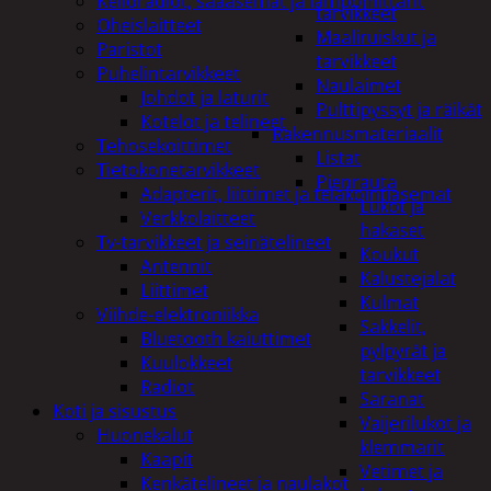
Kelloradiot, sääasemat ja lämpömittarit
tarvikkeet
Oheislaitteet
Maaliruiskut ja
Paristot
tarvikkeet
Puhelintarvikkeet
Naulaimet
Johdot ja laturit
Pulttipyssyt ja räikät
Kotelot ja telineet
Rakennusmateriaalit
Tehosekoittimet
Listat
Tietokonetarvikkeet
Pienrauta
Adapterit, liittimet ja telakointiasemat
Lukot ja
Verkkolaitteet
hakaset
Tv-tarvikkeet ja seinätelineet
Koukut
Antennit
Kalustejalat
Liittimet
Kulmat
Viihde-elektroniikka
Sakkelit,
Bluetooth kaiuttimet
pylpyrät ja
Kuulokkeet
tarvikkeet
Radiot
Saranat
Koti ja sisustus
Vaijerilukot ja
Huonekalut
klemmarit
Kaapit
Vetimet ja
Kenkätelineet ja naulakot