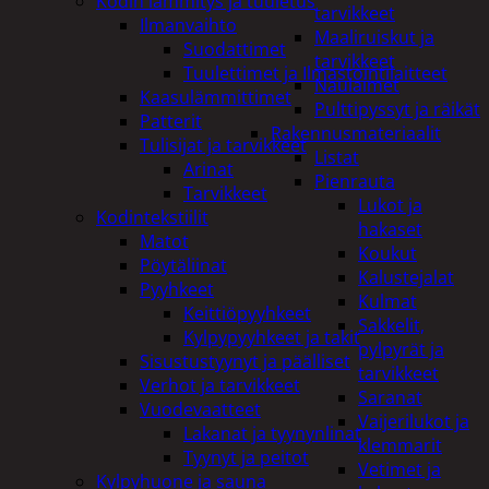
Kodin lämmitys ja tuuletus
tarvikkeet
Ilmanvaihto
Maaliruiskut ja
Suodattimet
tarvikkeet
Tuulettimet ja Ilmastointilaitteet
Naulaimet
Kaasulämmittimet
Pulttipyssyt ja räikät
Patterit
Rakennusmateriaalit
Tulisijat ja tarvikkeet
Listat
Arinat
Pienrauta
Tarvikkeet
Lukot ja
Kodintekstiilit
hakaset
Matot
Koukut
Pöytäliinat
Kalustejalat
Pyyhkeet
Kulmat
Keittiöpyyhkeet
Sakkelit,
Kylpypyyhkeet ja takit
pylpyrät ja
Sisustustyynyt ja päälliset
tarvikkeet
Verhot ja tarvikkeet
Saranat
Vuodevaatteet
Vaijerilukot ja
Lakanat ja tyynynlinat
klemmarit
Tyynyt ja peitot
Vetimet ja
Kylpyhuone ja sauna