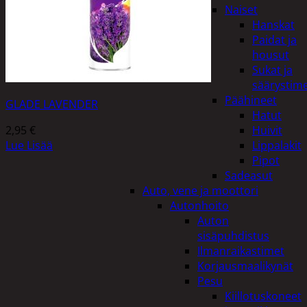
Naiset
Hanskat
Paidat ja
housut
Sukat ja
säärystim
Päähineet
GLADE LAVENDER
Hatut
2,95
€
Huivit
Lue Lisää
Lippalakit
Pipot
Sadeasut
Auto, vene ja moottori
Autonhoito
Auton
sisäpuhdistus
Ilmanraikastimet
Korjausmaalikynät
Pesu
Kiillotuskoneet