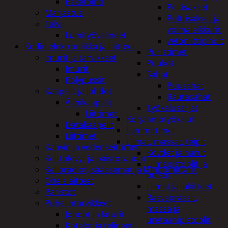
Paketointi
Peltisakset
Marjastus
Pulttisakset ja
Talvi
voimaleikkurit
Lumityövälineet
vetoniittipihdit
Kodin elektroniikka ja laitteet
Puristimet
Imurit ja tarvikkeet
Puukot
Imurit
Sahat
Pölypussit
Puusahat
Kaapelit ja johdot
Rautasahat
Äänikaapelit
Työkalusarjat
Liittimet
Korjaamotyökalut
Datakaapelit
Lämmittimet
Liittimet
Liimat, massat, teipit
Kahvin ja vedenkeittimet
Köydet ja narut
Keittolevyt ja paistoraudat
Liimapistoolit ja
Kelloradiot, sääasemat ja lämpömittarit
puikot
Oheislaitteet
Liimat ja lukitteet
Paristot
Rasvaprässit,
Puhelintarvikkeet
massa ja
Johdot ja laturit
uretaanipistoolit
Kotelot ja telineet