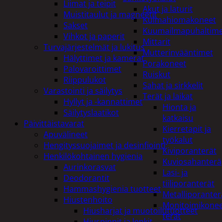
Liimat ja teipit
Akut ja laturit
Muistitaulut ja magneetit
Kulmahiomakoneet
Sakset
Kuumailmapuhaltim
Vihkot ja paperit
Mittarit
Turvajärjestelmät ja lukitus
Mutterinvääntimet
Hälyttimet ja kamerat
Porakoneet
Palovaroittimet
Ruiskut
Riippulukot
Sahat ja sirkkelit
Varastointi ja säilytys
Terät ja laikat
Hyllyt ja -kannattimet
Hionta ja
Säilytyslaatikot
katkaisu
Päivittäistavarat
Kierretapit ja
Apuvälineet
työkalut
Hengityssuojaimet ja desinfiointi
Kiviporanterät
Henkilökohtainen hygienia
Kuviosahanterä
Aurinkorasvat
Lasi- ja
Deodorantit
tiiliporanterät
Hammashygienia tuotteet
Metalliporanter
Hiustenhoito
Monitoimikone
Hiusharjat ja muotoilutuotteet
terät
Hiuspinnit ja lenkit