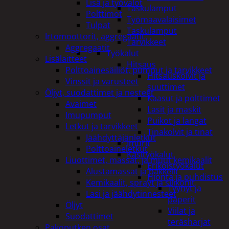
Lisä ja työvalot
Taskulamput
Polttimot
Työmaavalaisimet
Tulpat
Taskulamput
Irtomoottorit, aggregaatit
Tarvikkeet
Aggregaatit
Työkalut
Lisälaitteet
Hitsaus
Polttoainesäiliöt, pumput ja tarvikkeet
Hitsauskolvit ja
Vinssit ja varusteet
suuttimet
Öljyt, suodattimet ja nesteet
Kaasut ja polttimet
Avaimet
Lasit ja maskit
Imupumput
Puikot ja langat
Letkut ja tarvikkeet
Tinakolvit ja tinat
Jäähdyttäjänletkut
Imurit
Polttoaineletkut
Käsityökalut
Liuottimet, massat, ja muut kemikaalit
Erikoistyökalut
Alustamassat ja pakkelit
Hionta ja puhdistus
Kemikaalit, sprayt ja silikonit
Tyynyt ja
Lasi ja jäähdytinnesteet
paperit
Öljyt
Viilat ja
Suodattimet
teräsharjat
Pakoputken osat