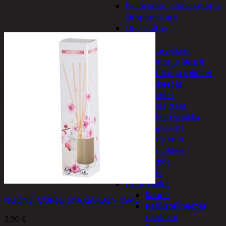
Kelloradiot, sääasemat ja
lämpömittarit
Oheislaitteet
Paristot
Puhelintarvikkeet
Johdot ja laturit
Kotelot ja telineet
Tv-tarvikkeet ja
seinätelineet
Varavirtalaitteet
Viihde-elektroniikka
Bluetooth
kaiuttimet
Kuulokkeet
Radiot
Koti ja sisustus
Huonekalut
Kaapit
HUONETUOKSU SPA GARDEN 45ML
Kenkätelineet ja
naulakot
3,90
€