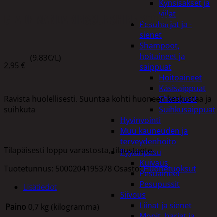
Kynsisakset ja
viilat
GLADE MANDARIN&SUNSHINE 300ML
Pesuharjat ja -
sienet
Shampoot,
hoitaineet ja
(9.83€/L)
2,95
€
saippuat
Hoitoaineet
Käsisaippuat
Ravista huolellisesti. Suuntaa kohti huoneen keskustaa ja
Shampoot
suihkuta
Suihkusaippuat
Hyvinvointi
Muu kauneuden ja
terveydenhoito
Tilapäisesti loppu varastosta, tilaustuote.
Pyykinpesu
Kuivaus
Tuotetunnus:
5000204195378
Osasto:
Huonetuoksut
Pesuaineet
Pesupussit
Lisätiedot
Siivous
Liinat ja sienet
Paino
0,7 kg (kilogramma)
Mopit, harjat ja