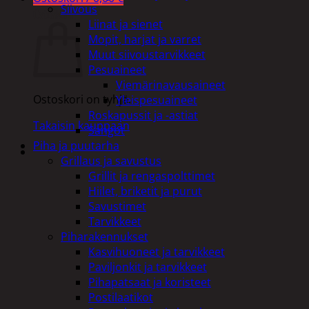
Siivous
Ostoskori
Liinat ja sienet
Mopit, harjat ja varret
Muut siivoustarvikkeet
Pesuaineet
Viemärinavausaineet
Ostoskori on tyhjä.
Yleispesuaineet
Roskapussit ja -astiat
Takaisin kauppaan
Sangot
Piha ja puutarha
Grillaus ja savustus
Grillit ja rengaspolttimet
Hiilet, briketit ja purut
Savustimet
Tarvikkeet
Piharakennukset
Kasvihuoneet ja tarvikkeet
Paviljonkit ja tarvikkeet
Pihapatsaat ja koristeet
Postilaatikot