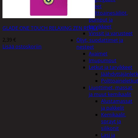
Lisälaitteet
Polttoainesäiliöt,
pumput ja
tarvikkeet
GLADE ONE TOUCH RELAXING ZEN REFILL
Vinssit ja varusteet
2,39
€
Öljyt, suodattimet ja
Lisää ostoskoriin
nesteet
Avaimet
Imupumput
Letkut ja tarvikkeet
Jäähdyttäjänlet
Polttoaineletku
Liuottimet, massat,
ja muut kemikaalit
Alustamassat
ja pakkelit
Kemikaalit,
sprayt ja
silikonit
Lasi ja