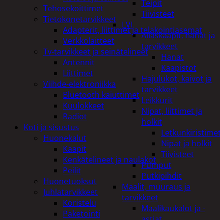
Teipit
Tehosekoittimet
Tiivisteet
Tietokonetarvikkeet
LVI
Adapterit, liittimet ja telakointiasemat
Allaskaapit, hanat ja
Verkkolaitteet
tarvikkeet
Tv-tarvikkeet ja seinätelineet
Hanat
Antennit
Kaapistot
Liittimet
Hajulukot, kaivot ja
Viihde-elektroniikka
tarvikkeet
Bluetooth kaiuttimet
Leikkurit
Kuulokkeet
Nipat, liittimet ja
Radiot
holkit
Koti ja sisustus
Letkunkiristime
Huonekalut
Nipat ja holkit
Kaapit
Tiivisteet
Kenkätelineet ja naulakot
Pumput
Peilit
Putkipihdit
Huonetuoksut
Maalit, muuraus ja
Juhlatarvikkeet
tarvikkeet
Koristelu
Maalikaukalot ja -
Paketointi
astiat