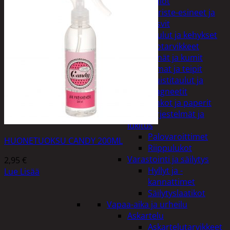
Kellot
Koriste-esineet ja
kasvit
Taulut ja kehykset
Toimistotarvikkeet
Kynät ja kumit
Liimat ja teipit
Muistitaulut ja
magneetit
Vihkot ja paperit
Turvajärjestelmät ja
lukitus
Palovaroittimet
HUONETUOKSU CANDY 200ML
Riippulukot
Varastointi ja säilytys
2,95
€
Hyllyt ja -
Lue Lisää
kannattimet
Säilytyslaatikot
Vapaa-aika ja urheilu
Askartelu
Askartelutarvikkeet