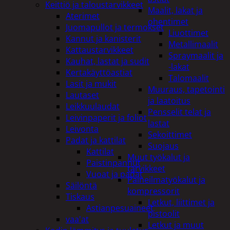
Keittiö ja taloustarvikkeet
Maalit, lakat ja
Aterimet
ohentimet
Juomapullot ja termokset
Liuottimet
Kannut ja kanisterit
Metallimaalit
Kattaustarvikkeet
Spraymaalit ja
Kauhat, lastat ja sudit
-lakat
Kertakäyttöastiat
Talomaalit
Lasit ja mukit
Muuraus, tapetointi
Lautaset
ja laatoitus
Leikkuulaudat
Pensselit telat ja
Leivinpaperit ja foliot
lastat
Leivonta
Sekoittimet
Padat ja kattilat
Suojaus
Kattilat
Muut työkalut ja
Paistinpannut
tarvikkeet
Vuoat ja padat
Paineilmatyökalut ja
Säilöntä
kompressorit
Tiskaus
Letkut, liittimet ja
Astianpesuaineet
pistoolit
vaa'at
Letkut ja muut