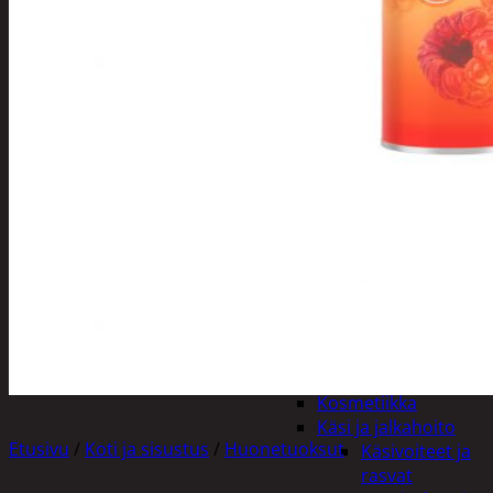
Apuvälineet
Hengityssuojaimet ja
desinfiointi
Henkilökohtainen
hygienia
Deodorantit
Hiustenhoito
Hiusharjat ja
muotoilutuotte
Hiuspinnit ja
lenkit
Hiusvärit
Hiusten ja
parranleikkuuk
Hammashygienia
tuotteet
Kosmetiikka
Käsi ja jalkahoito
Etusivu
/
Koti ja sisustus
/
Huonetuoksut
Käsivoiteet ja
rasvat