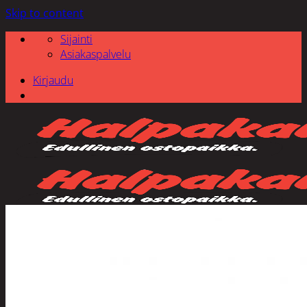
Skip to content
Sijainti
Asiakaspalvelu
Kirjaudu
Etsi: