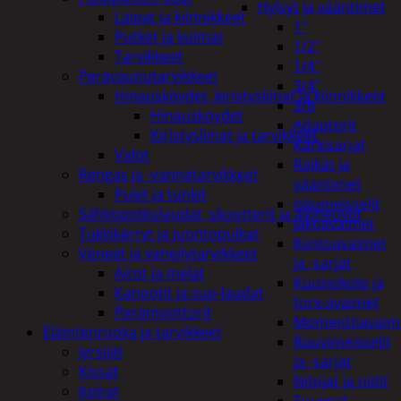
Hylsyt ja vääntimet
Laipat ja kiinnikkeet
1"
Putket ja kulmat
1/2"
Tarvikkeet
1/4"
Perävaunutarvikkeet
3/4"
Hinausköydet, kiristysliinat ja kiinnikkeet
3/8
Hinausköydet
Adapterit
Kiristysliinat ja tarvikkeet
Kärkisarjat
Valot
Räikät ja
Rengas ja -vannetarvikkeet
vääntimet
Pukit ja tunkit
Iskumeisselit
Sähköpotkulaudat, skootterit ja ajoneuvot
Jakoavaimet
Tukkikärryt ja juontopulkat
Kiintoavaimet
Veneet ja veneilytarvikkeet
ja -sarjat
Airot ja melat
Kuusiokolo ja
Kanootit ja sup-laudat
torx-avaimet
Perämoottorit
Momenttiavaim
Eläintenruoka ja tarvikkeet
Ruuvimeisselit
Jyrsijät
ja -sarjat
Kissat
Nitojat ja niitit
Koirat