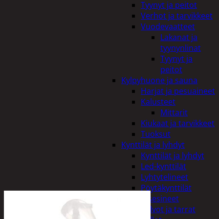
Tyynyt ja peitot
Verhot ja tarvikkeet
Vuodevaatteet
Lakanat ja
tyynynlinat
Tyynyt ja
peitot
Kylpyhuone ja sauna
Harjat ja pesuaineet
Kalusteet
Mittarit
Kiukaat ja tarvikkeet
Tuoksut
Kynttilät ja lyhdyt
Kynttilät ja lyhdyt
Led-kynttilät
Lyhtytelineet
Pöytäkynttilät
Sisustusesineet
Kalvot ja tarrat