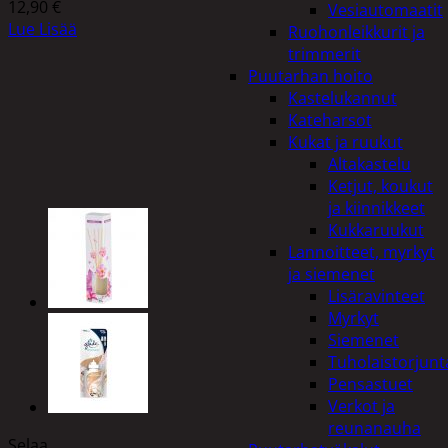
12,90
€
Vesiautomaatit
Lue Lisää
Ruohonleikkurit ja
trimmerit
Puutarhan hoito
Kastelukannut
Kateharsot
Kukat ja ruukut
Altakastelu
Ketjut, koukut
ja kiinnikkeet
Kukkaruukut
Lannoitteet, myrkyt
ja siemenet
Lisäravinteet
Myrkyt
Siemenet
Tuholaistorjunt
Pensastuet
Verkot ja
reunanauha
Selaa