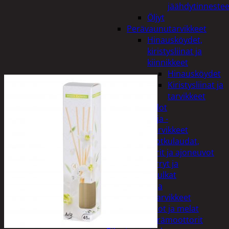
jäähdytinnestee
Öljyt
Perävaunutarvikkeet
Hinausköydet,
kiristysliinat ja
kiinnikkeet
Hinausköydet
Kiristysliinat ja
tarvikkeet
Valot
Rengas ja -
vannetarvikkeet
Sähköpotkulaudat,
skootterit ja ajoneuvot
Tukkikärryt ja
juontopulkat
Veneet ja
veneilytarvikkeet
Airot ja melat
Perämoottorit