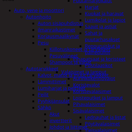
Puutarhatyökalut
Harjat
Auto, vene ja moottori
Kuokat ja haravat
Autonhoito
Lumikolat ja lapiot
Auton sisäpuhdistus
Saavit ja astiat
ilmanraikastimet
Sahat ja
Korjausmaalikynät
puutarhasakset
Pesu
Reppuruiskut ja
Kiillotuskoneet ja tarvikkeet
painepullot
Pesuvälineet
Pihapatsaat ja koristeet
Shampoot ja vahat
Postilaatikot
Autotarvikkeet
Valaisimet ja lamput
Kalvot, matot ja muut tarvikkeet
Aurinkokennovalot
Lämmittimet
Koristevalot
Lumiharjat ja peitteet
Koristevalaisimet
Peilit
Loisteputket ja lamput
Pyyhkijänsulat
Pihavalaisimet
Sähkö
Sisävalaisimet
Akut
Lednauhat ja listat
invertterit
Pöytävalaisimet
Johdot ja liittimet
Yleisvalaisimet