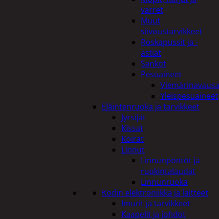
varret
Muut
Tutustu myös
siivoustarvikkeet
Roskapussit ja -
astiat
Sankot
Pesuaineet
Viemärinavausa
Yleispesuaineet
Eläintenruoka ja tarvikkeet
Jyrsijät
Kissat
Koirat
Linnut
Linnunpöntöt ja
ruokintalaudat
Linnunruoka
Kodin elektroniikka ja laitteet
Imurit ja tarvikkeet
Kaapelit ja johdot