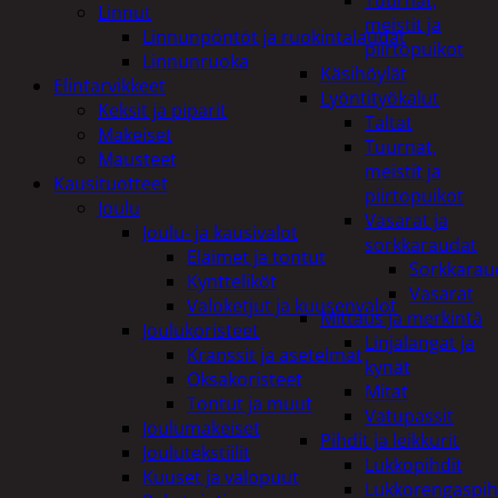
Tuurnat,
Linnut
meistit ja
Linnunpöntöt ja ruokintalaudat
piirtopuikot
Linnunruoka
Käsihöylät
Elintarvikkeet
Lyöntityökalut
Keksit ja piparit
Taltat
Makeiset
Tuurnat,
Mausteet
meistit ja
Kausituotteet
piirtopuikot
Joulu
Vasarat ja
Joulu- ja kausivalot
sorkkaraudat
Eläimet ja tontut
Sorkkarau
Kyntteliköt
Vasarat
Valoketjut ja kuusenvalot
Mittaus ja merkintä
Joulukoristeet
Linjalangat ja
Kranssit ja asetelmat
kynät
Oksakoristeet
Mitat
Tontut ja muut
Vatupassit
Joulumakeiset
Pihdit ja leikkurit
Joulutekstiilit
Lukkopihdit
Kuuset ja valopuut
Lukkorengaspih