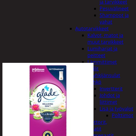
ja tarvikkeet
Pesuvälineet
Shampoot ja
vahat
Autotarvikkeet
Kalvot, matot ja
muut tarvikkeet
Lumiharjat ja
peitteet
Lämmittimet
Peilit
Pyyhkijänsulat
Sähkö
Invertterit
Johdot ja
liittimet
Lisä ja työvalot
Polttimot
Irtomoottorit,
aggregaatit
Aggregaatit