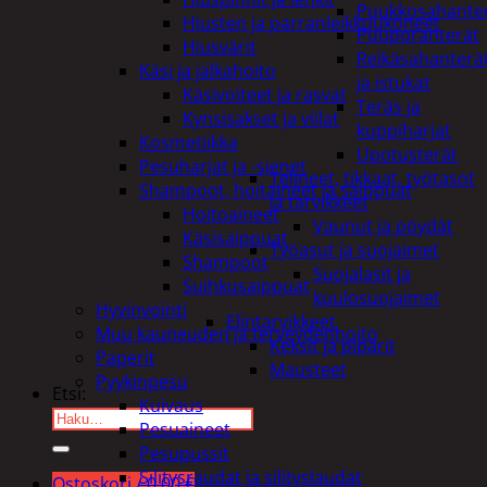
Puukkosahante
Hiusten ja parranleikkuukoneet
Puuporanterät
Hiusvärit
Reikäsahanterä
Käsi ja jalkahoito
ja istukat
Käsivoiteet ja rasvat
Teräs ja
Kynsisakset ja viilat
kuppiharjat
Kosmetiikka
Upotusterät
Pesuharjat ja -sienet
Telineet, tikkaat, työtasot
Shampoot, hoitaineet ja saippuat
ja tarvikkeet
Hoitoaineet
Vaunut ja pöydät
Käsisaippuat
Työasut ja suojaimet
Shampoot
Suojalasit ja
Suihkusaippuat
kuulosuojaimet
Hyvinvointi
Elintarvikkeet
Muu kauneuden ja terveydenhoito
Keksit ja piparit
Paperit
Mausteet
Pyykinpesu
Etsi:
Kuivaus
Pesuaineet
Pesupussit
Silitysraudat ja silityslaudat
Ostoskori /
0,00
€