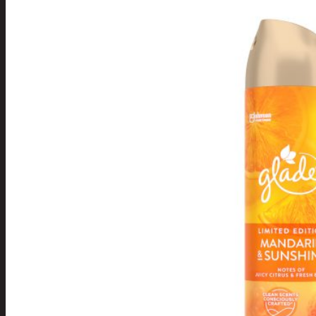
Tuotevalikoima
Poistotuotteet
Kausituotteet
Joulu
Joulu- ja kausivalot
Eläimet ja
tontut
Kyntteliköt
Valoketjut ja
kuusenvalot
Joulukoristeet
Kranssit ja
asetelmat
Tontut ja
muut
Joulutekstiilit
Paketointi
Marjastus
Talvi
Päivittäistavarat