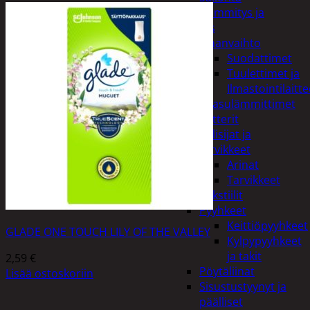
Kodin lämmitys ja
tuuletus
Ilmanvaihto
Suodattimet
Tuulettimet ja
Ilmastointilaitte
Kaasulämmittimet
Patterit
Tulisijat ja
tarvikkeet
Arinat
Tarvikkeet
Kodintekstiilit
Pyyhkeet
Keittiöpyyhkeet
GLADE ONE TOUCH LILY OF THE VALLEY
Kylpypyyhkeet
ja takit
2,59
€
Pöytäliinat
Lisää ostoskoriin
Sisustustyynyt ja
päälliset