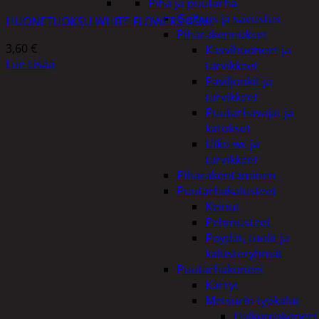
Piha ja puutarha
Grillaus ja savustus
HUONETUOKSU WHITE FLOWERS 45ML
Piharakennukset
3,60
€
Kasvihuoneet ja
Lue Lisää
tarvikkeet
Paviljonkit ja
tarvikkeet
Puutarhavajat ja
katokset
Ulko-wc ja
tarvikkeet
Piharakentaminen
Puutarhakalusteet
Keinut
Pehmusteet
Pöydät, tuolit ja
kalusteryhmät
Puutarhakoneet
Kärryt
Metsurin työkalut
Halkomakoneet