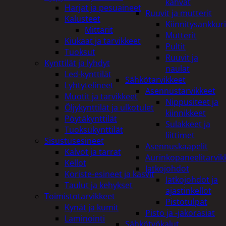
kahvat
Harjat ja pesuaineet
Ruuvit ja mutterit
Kalusteet
Kiinnitysankkuri
Mittarit
Mutterit
Kiukaat ja tarvikkeet
Pultit
Tuoksut
Ruuvit ja
Kynttilät ja lyhdyt
naulat
Led-kynttilät
Sähkötarvikkeet
Lyhtytelineet
Asennustarvikkeet
Muotit ja tarvikkeet
Nippusiteet ja
Öljykynttilät ja ulkotulet
kiinnikkeet
Pöytäkynttilät
Sulakkeet ja
Tuoksukynttilät
liittimet
Sisustusesineet
Asennuskaapelit
Kalvot ja tarrat
Aurinkopaneelitarvik
Kellot
Jatkojohdot
Koriste-esineet ja kasvit
Jatkojohdot ja
Taulut ja kehykset
ajastinkellot
Toimistotarvikkeet
Pistotulpat
Kynät ja kumit
Pisto ja -jakorasiat
Laminointi
Sähkötyökalut