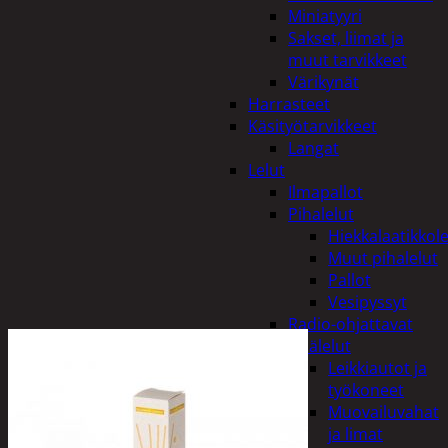
Miniatyyri
Sakset, liimat ja
muut tarvikkeet
Värikynät
Harrasteet
Käsityötarvikkeet
Langat
Lelut
Ilmapallot
Pihalelut
Hiekkalaatikkole
Muut pihalelut
Pallot
Vesipyssyt
Radio-ohjattavat
Sisälelut
Leikkiautot ja
työkoneet
Muovailuvahat
ja limat