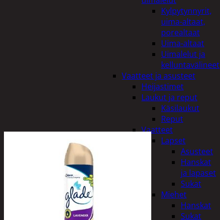
uimalelut
Kylpytynnyrit,
uima-altaat,
porealtaat
Uima-altaat
Uimalelut ja
kelluntavälineet
Vaatteet ja asusteet
Heijastimet
Laukut ja reput
Käsilaukut
Reput
Vaatteet
Lapset
Asusteet
Hanskat
ja lapaset
Sukat
Miehet
Hanskat
Sukat