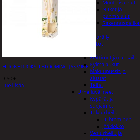
Muut sisälelut
Nuket ja
pehmolelut
Rakennuspalika
Pelit
Polkupyöräily
Lukot
Retkeily
Keittimet ja ruokailu
Kylmälaukut
HUONETUOKSU BLOOMING JASMINE
Makuupussit ja
alustat
3,60
€
Teltat
Lue Lisää
Urheiluvälineet
Kypärät ja
suojaimet
Talviurheilu
Hiihtäminen
Jääkiekko
Vesiurheilu ja