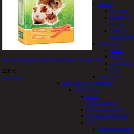
Naiset
Hanskat
Paidat ja
housut
Sukat ja
säärystim
Päähineet
Hatut
Huivit
FREDDY HERKKUNAPIT VIHANNES 200ML 35G
Lippalakit
Pipot
2,09
€
Sadeasut
Lue Lisää
Auto, vene ja moottori
Autonhoito
Auton
sisäpuhdistus
Ilmanraikastimet
Korjausmaalikynät
Pesu
Kiillotuskoneet