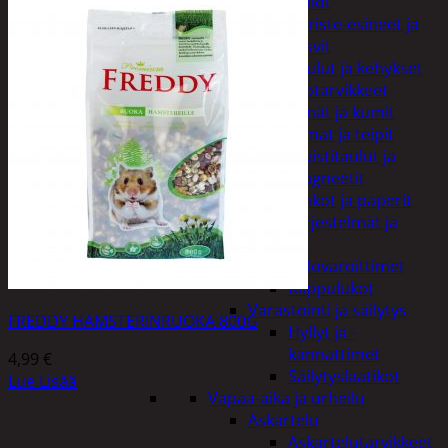
Kellot
Koriste-esineet ja
kasvit
Taulut ja kehykset
Toimistotarvikkeet
Kynät ja kumit
Liimat ja teipit
Muistitaulut ja
magneetit
Vihkot ja paperit
Turvajärjestelmät ja
lukitus
Palovaroittimet
Riippulukot
Varastointi ja säilytys
FREDDY HAMSTERINRUOKA 800G
Hyllyt ja -
kannattimet
4,99
€
Säilytyslaatikot
Lue Lisää
Vapaa-aika ja urheilu
Askartelu
Askartelutarvikkeet