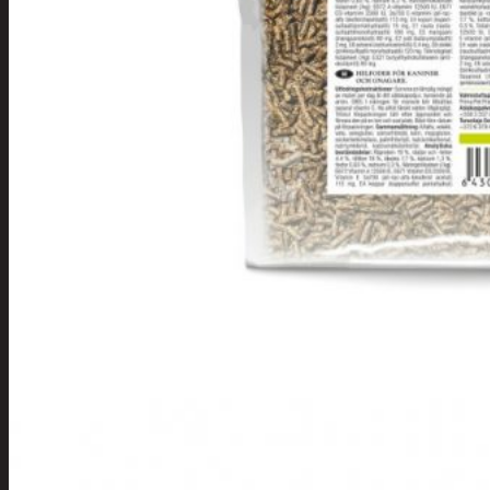
Apuvälineet
Hengityssuojaimet ja
desinfiointi
Henkilökohtainen
hygienia
Deodorantit
Hiustenhoito
Hiusharjat ja
muotoilutuotte
Hiuspinnit ja
lenkit
Hiusvärit
Hiusten ja
parranleikkuuk
Hammashygienia
tuotteet
Kosmetiikka
Käsi ja jalkahoito
Käsivoiteet ja
rasvat