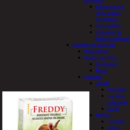
uimalelut
Kylpytynnyrit,
uima-altaat,
porealtaat
Uima-altaat
Uimalelut ja
kelluntavälineet
Vaatteet ja asusteet
Heijastimet
Laukut ja reput
Käsilaukut
Reput
Vaatteet
Lapset
Asusteet
Hanskat
ja lapaset
Sukat
Miehet
Hanskat
Sukat