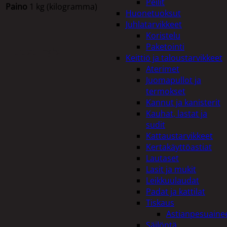
Peilit
Paino
1 kg (kilogramma)
Huonetuoksut
Juhlatarvikkeet
Koristelu
Paketointi
Tutustu myös
Keittiö ja taloustarvikkeet
Aterimet
Juomapullot ja
termokset
Kannut ja kanisterit
Kauhat, lastat ja
sudit
Kattaustarvikkeet
Kertakäyttöastiat
Lautaset
Lasit ja mukit
Leikkuulaudat
Padat ja kattilat
Tiskaus
Astianpesuaine
Säilöntä