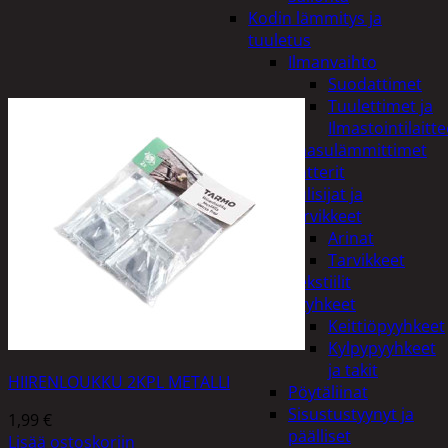
Kodin lämmitys ja
tuuletus
Ilmanvaihto
Suodattimet
Tuulettimet ja
Ilmastointilaitte
Kaasulämmittimet
Patterit
Tulisijat ja
tarvikkeet
Arinat
Tarvikkeet
Kodintekstiilit
Pyyhkeet
Keittiöpyyhkeet
Kylpypyyhkeet
ja takit
HIIRENLOUKKU 2KPL METALLI
Pöytäliinat
Sisustustyynyt ja
1,99
€
päälliset
Lisää ostoskoriin