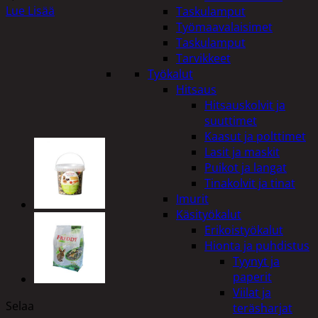
Lue Lisää
Taskulamput
Työmaavalaisimet
Taskulamput
Tarvikkeet
Työkalut
Hitsaus
Hitsauskolvit ja
suuttimet
Kaasut ja polttimet
Lasit ja maskit
Puikot ja langat
Tinakolvit ja tinat
Imurit
Käsityökalut
Erikoistyökalut
Hionta ja puhdistus
Tyynyt ja
paperit
Viilat ja
Selaa
teräsharjat