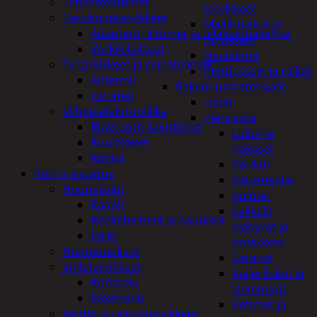
Tehosekoittimet
tarvikkeet
Tietokonetarvikkeet
Maaliruiskut ja
Adapterit, liittimet ja telakointiasemat
tarvikkeet
Verkkolaitteet
Naulaimet
Tv-tarvikkeet ja seinätelineet
Pulttipyssyt ja räikät
Antennit
Rakennusmateriaalit
Liittimet
Listat
Viihde-elektroniikka
Pienrauta
Bluetooth kaiuttimet
Lukot ja
Kuulokkeet
hakaset
Radiot
Koukut
Koti ja sisustus
Kalustejalat
Huonekalut
Kulmat
Kaapit
Sakkelit,
Kenkätelineet ja naulakot
pylpyrät ja
Peilit
tarvikkeet
Huonetuoksut
Saranat
Juhlatarvikkeet
Vaijerilukot ja
Koristelu
klemmarit
Paketointi
Vetimet ja
Keittiö ja taloustarvikkeet