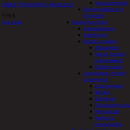
Vesiautomaatit
KIBBLE TÄYSRAVINTO MARSUILLE
Ruohonleikkurit ja
9,99
€
trimmerit
Lue Lisää
Puutarhan hoito
Kastelukannut
Kateharsot
Kukat ja ruukut
Altakastelu
Ketjut, koukut
ja kiinnikkeet
Kukkaruukut
Lannoitteet, myrkyt
ja siemenet
Lisäravinteet
Myrkyt
Siemenet
Tuholaistorjunt
Pensastuet
Verkot ja
reunanauha