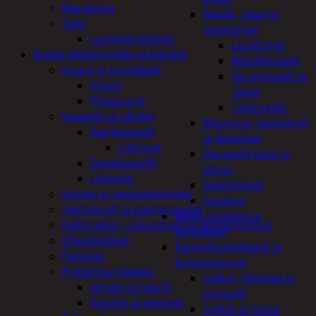
Marjastus
Maalit, lakat ja
Talvi
ohentimet
Lumityövälineet
Liuottimet
Kodin elektroniikka ja laitteet
Metallimaalit
Imurit ja tarvikkeet
Spraymaalit ja
Imurit
-lakat
Pölypussit
Talomaalit
Kaapelit ja johdot
Muuraus, tapetointi
Äänikaapelit
ja laatoitus
Liittimet
Pensselit telat ja
Datakaapelit
lastat
Liittimet
Sekoittimet
Kahvin ja vedenkeittimet
Suojaus
Keittolevyt ja paistoraudat
Muut työkalut ja
Kelloradiot, sääasemat ja lämpömittarit
tarvikkeet
Oheislaitteet
Paineilmatyökalut ja
Paristot
kompressorit
Puhelintarvikkeet
Letkut, liittimet ja
Johdot ja laturit
pistoolit
Kotelot ja telineet
Letkut ja muut