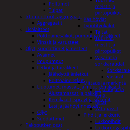
Tuurnat,
Polttimot
meistit ja
Tulpat
piirtopuikot
Irtomoottorit, aggregaatit
Käsihöylät
Aggregaatit
Lyöntityökalut
Lisälaitteet
Taltat
Polttoainesäiliöt, pumput ja tarvikkeet
Tuurnat,
Vinssit ja varusteet
meistit ja
Öljyt, suodattimet ja nesteet
piirtopuikot
Avaimet
Vasarat ja
Imupumput
sorkkaraudat
Letkut ja tarvikkeet
Sorkkarau
Jäähdyttäjänletkut
Vasarat
Polttoaineletkut
Mittaus ja merkintä
Liuottimet, massat, ja muut kemikaalit
Linjalangat ja
Alustamassat ja pakkelit
kynät
Kemikaalit, sprayt ja silikonit
Mitat
Lasi ja jäähdytinnesteet
Vatupassit
Öljyt
Pihdit ja leikkurit
Suodattimet
Lukkopihdit
Pakoputken osat
Lukkorengaspih