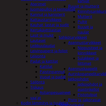
kahvat
Aterimet
Ruuvit ja mutterit
Juomapullot ja termokset
Kiinnitysankkuri
Kannut ja kanisterit
Mutterit
Kattaustarvikkeet
Pultit
Kauhat, lastat ja sudit
Ruuvit ja
Kertakäyttöastiat
naulat
Lasit ja mukit
Sähkötarvikkeet
Lautaset
Asennustarvikkeet
Leikkuulaudat
Nippusiteet ja
Leivinpaperit ja foliot
kiinnikkeet
Leivonta
Sulakkeet ja
Padat ja kattilat
liittimet
Kattilat
Asennuskaapelit
Paistinpannut
Aurinkopaneelitarvik
Vuoat ja padat
Jatkojohdot
Säilöntä
Jatkojohdot ja
Tiskaus
ajastinkellot
Astianpesuaineet
Pistotulpat
vaa'at
Pisto ja -jakorasiat
Kodin lämmitys ja tuuletus
Sähkötyökalut