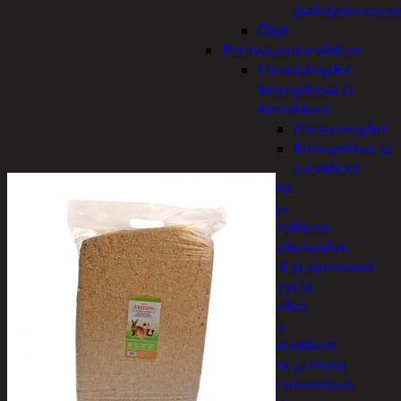
jäähdytinnestee
Öljyt
Perävaunutarvikkeet
Hinausköydet,
kiristysliinat ja
kiinnikkeet
Hinausköydet
Kiristysliinat ja
tarvikkeet
Valot
Rengas ja -
vannetarvikkeet
Sähköpotkulaudat,
skootterit ja ajoneuvot
Tukkikärryt ja
juontopulkat
Veneet ja
veneilytarvikkeet
Airot ja melat
Perämoottorit