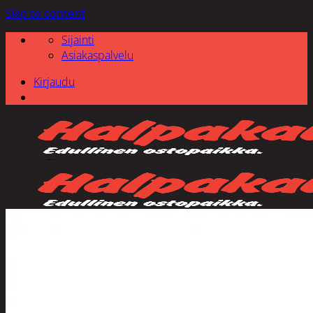
Skip to content
Sijainti
Asiakaspalvelu
Kirjaudu
Etsi: