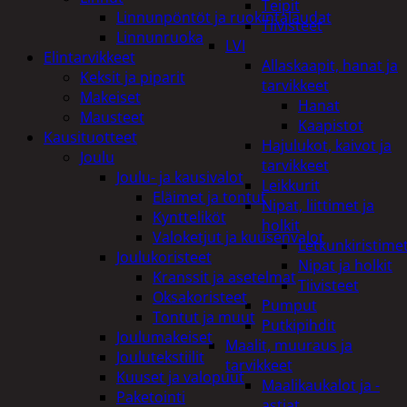
Teipit
Linnunpöntöt ja ruokintalaudat
Tiivisteet
Linnunruoka
LVI
Elintarvikkeet
Allaskaapit, hanat ja
Keksit ja piparit
tarvikkeet
Makeiset
Hanat
Mausteet
Kaapistot
Kausituotteet
Hajulukot, kaivot ja
Joulu
tarvikkeet
Joulu- ja kausivalot
Leikkurit
Eläimet ja tontut
Nipat, liittimet ja
Kyntteliköt
holkit
Valoketjut ja kuusenvalot
Letkunkiristime
Joulukoristeet
Nipat ja holkit
Kranssit ja asetelmat
Tiivisteet
Oksakoristeet
Pumput
Tontut ja muut
Putkipihdit
Joulumakeiset
Maalit, muuraus ja
Joulutekstiilit
tarvikkeet
Kuuset ja valopuut
Maalikaukalot ja -
Paketointi
astiat