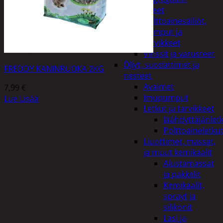
Lisälaitteet
Polttoainesäiliöt,
pumput ja
tarvikkeet
Vinssit ja varusteet
Öljyt, suodattimet ja
FREDDY KANINRUOKA 2KG
nesteet
Avaimet
7,99
€
Imupumput
Lue Lisää
Letkut ja tarvikkeet
Jäähdyttäjänlet
Polttoaineletku
Liuottimet, massat,
ja muut kemikaalit
Alustamassat
ja pakkelit
Kemikaalit,
sprayt ja
silikonit
Lasi ja