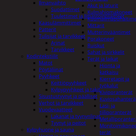
Ilmanvaihto
Akut ja laturit
Suodattimet
Kulmahiomakoneet
Tuulettimet ja Ilmastointilaitteet
Kuumailmapuhaltim
Kaasulämmittimet
Mittarit
Patterit
Mutterinvääntimet
Tulisijat ja tarvikkeet
Porakoneet
Arinat
Ruiskut
Tarvikkeet
Sahat ja sirkkelit
Kodintekstiilit
Terät ja laikat
Matot
Hionta ja
Pöytäliinat
katkaisu
Pyyhkeet
Kierretapit ja
Keittiöpyyhkeet
työkalut
Kylpypyyhkeet ja takit
Kiviporanterät
Sisustustyynyt ja päälliset
Kuviosahanterä
Verhot ja tarvikkeet
Lasi- ja
Vuodevaatteet
tiiliporanterät
Lakanat ja tyynynlinat
Metalliporanter
Tyynyt ja peitot
Monitoimikone
Kylpyhuone ja sauna
terät