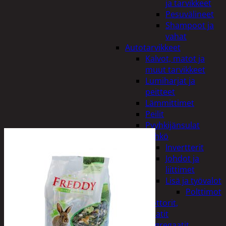
ja tarvikkeet
Pesuvälineet
Shampoot ja
vahat
Autotarvikkeet
Kalvot, matot ja
muut tarvikkeet
Lumiharjat ja
peitteet
Lämmittimet
Peilit
Pyyhkijänsulat
Sähkö
Invertterit
Johdot ja
liittimet
Lisä ja työvalot
Polttimot
Irtomoottorit,
aggregaatit
Aggregaatit