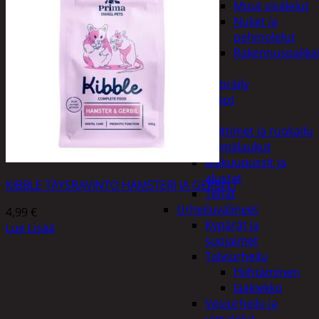
Muut sisälelut
Nuket ja
pehmolelut
Rakennuspalika
Pelit
Polkupyöräily
Lukot
Retkeily
Keittimet ja ruokailu
Kylmälaukut
Makuupussit ja
alustat
KIBBLE TÄYSRAVINTO HAMSTERI JA GERBIILI
Teltat
Urheiluvälineet
4,99
€
Kypärät ja
Lue Lisää
suojaimet
Talviurheilu
Hiihtäminen
Jääkiekko
Vesiurheilu ja