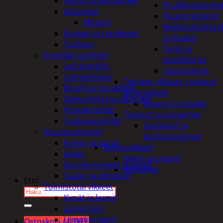
Harjat ja pesuaineet
Puukkosahante
Kalusteet
Puuporanterät
Mittarit
Reikäsahanterä
Kiukaat ja tarvikkeet
ja istukat
Tuoksut
Teräs ja
Kynttilät ja lyhdyt
kuppiharjat
Led-kynttilät
Upotusterät
Lyhtytelineet
Telineet, tikkaat, työtasot
Muotit ja tarvikkeet
ja tarvikkeet
Öljykynttilät ja ulkotulet
Vaunut ja pöydät
Pöytäkynttilät
Työasut ja suojaimet
Tuoksukynttilät
Suojalasit ja
Sisustusesineet
kuulosuojaimet
Kalvot ja tarrat
Elintarvikkeet
Kellot
Keksit ja piparit
Koriste-esineet ja kasvit
Mausteet
Taulut ja kehykset
Etsi:
Toimistotarvikkeet
Kynät ja kumit
Laminointi
Liimat ja teipit
Ostoskori /
0,00
€