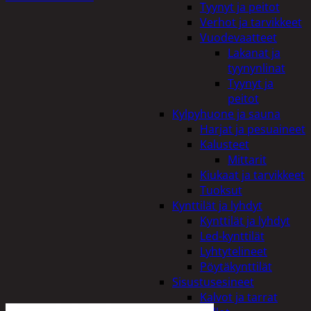
Tyynyt ja peitot
Verhot ja tarvikkeet
Vuodevaatteet
Lakanat ja
tyynynlinat
Tyynyt ja
peitot
Kylpyhuone ja sauna
Harjat ja pesuaineet
Kalusteet
Mittarit
Kiukaat ja tarvikkeet
Tuoksut
Kynttilät ja lyhdyt
Kynttilät ja lyhdyt
Led-kynttilät
Lyhtytelineet
Pöytäkynttilät
Sisustusesineet
Kalvot ja tarrat