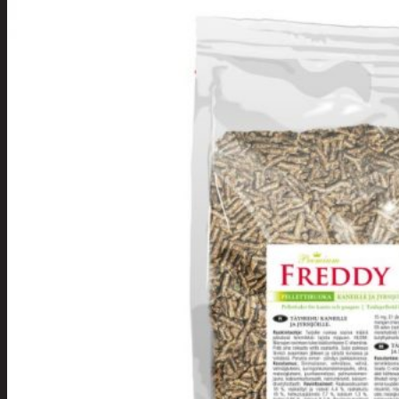
Tuotevalikoima
Poistotuotteet
Kausituotteet
Joulu
Joulu- ja kausivalot
Eläimet ja
tontut
Kyntteliköt
Valoketjut ja
kuusenvalot
Joulukoristeet
Kranssit ja
asetelmat
Tontut ja
muut
Joulutekstiilit
Paketointi
Marjastus
Talvi
Päivittäistavarat