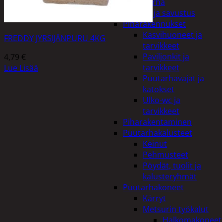
Piha ja puutarha
Grillaus ja savustus
Piharakennukset
Kasvihuoneet ja
FREDDY JYRSIJÄNPURU 4KG
tarvikkeet
Paviljonkit ja
4,79
€
tarvikkeet
Lue Lisää
Puutarhavajat ja
katokset
Ulko-wc ja
tarvikkeet
Piharakentaminen
Puutarhakalusteet
Keinut
Pehmusteet
Pöydät, tuolit ja
kalusteryhmät
Puutarhakoneet
Kärryt
Metsurin työkalut
Halkomakoneet