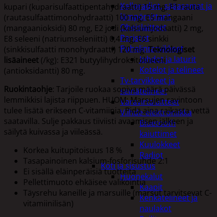
Kelloradiot, sääasemat ja
kupari (kuparisulfaattipentahydraatti) 15 mg, E1 rauta
lämpömittarit
(rautasulfaattimonohydraatti) 100 mg, E5 mangaani
Oheislaitteet
(mangaanioksidi) 80 mg, E2 jodi (kalsiumjodaatti) 2 mg,
Paristot
E8 seleeni (natriumseleniitti) 0,4 mg, E6 sinkki
Puhelintarvikkeet
(sinkkisulfaatti monohydraatti) 120 mg.
Teknologiset
Johdot ja laturit
lisäaineet
(/kg): E321 butyylihydroksitolueeni
Kotelot ja telineet
(antioksidantti) 80 mg.
Tv-tarvikkeet ja
Ruokintaohje
: Tarjoile ruokaa sopiva määrä päivässä
seinätelineet
lemmikkisi lajista riippuen. HUOM: Marsujen ravintoon
Varavirtalaitteet
tulee lisätä erikseen C-vitamiinia. Pidä aina raikasta vettä
Viihde-elektroniikka
saatavilla. Sulje pakkaus tiiviisti avaamisen jälkeen ja
Bluetooth
säilytä kuivassa ja viileässä.
kaiuttimet
Kuulokkeet
Korkea kuitupitoisuus 18 %
Radiot
Tasapainoinen kalsium-fosforisuhde 2:1
Koti ja sisustus
Ei sisällä eläinperäisiä tuotteita
Huonekalut
Pellettimuoto ehkäisee valikointia
Kaapit
Täysrehu kaneille ja marsuille (marsut tarvitsevat C-
Kenkätelineet ja
vitamiinilisän)
naulakot