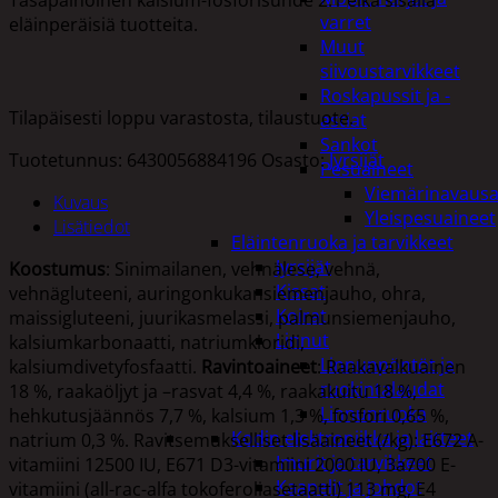
varret
eläinperäisiä tuotteita.
Muut
siivoustarvikkeet
Roskapussit ja -
Tilapäisesti loppu varastosta, tilaustuote.
astiat
Sankot
Tuotetunnus:
6430056884196
Osasto:
Jyrsijät
Pesuaineet
Viemärinavausa
Kuvaus
Yleispesuaineet
Lisätiedot
Eläintenruoka ja tarvikkeet
Jyrsijät
Koostumus
: Sinimailanen, vehnälese, vehnä,
Kissat
vehnägluteeni, auringonkukansiemenjauho, ohra,
Koirat
maissigluteeni, juurikasmelassi, palmunsiemenjauho,
Linnut
kalsiumkarbonaatti, natriumkloridi,
Linnunpöntöt ja
kalsiumdivetyfosfaatti.
Ravintoaineet
: Raakavalkuainen
ruokintalaudat
18 %, raakaöljyt ja –rasvat 4,4 %, raakakuitu 18 %,
Linnunruoka
hehkutusjäännös 7,7 %, kalsium 1,3 %, fosfori 0,65 %,
Kodin elektroniikka ja laitteet
natrium 0,3 %. Ravitsemukselliset lisäaineet (/kg): E672 A-
Imurit ja tarvikkeet
vitamiini 12500 IU, E671 D3-vitamiini 2000 IU, 3a700 E-
Kaapelit ja johdot
vitamiini (all-rac-alfa tokoferoliasetaatti) 113 mg, E4