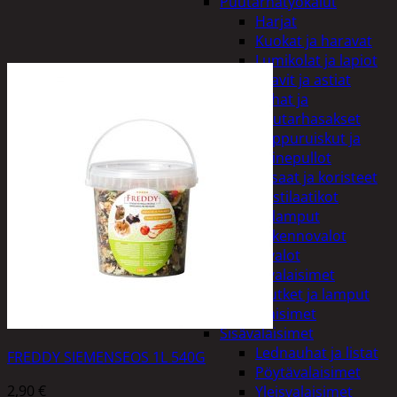
Puutarhatyökalut
Harjat
Kuokat ja haravat
Lumikolat ja lapiot
Saavit ja astiat
Sahat ja
puutarhasakset
Reppuruiskut ja
painepullot
Pihapatsaat ja koristeet
Postilaatikot
Valaisimet ja lamput
Aurinkokennovalot
Koristevalot
Koristevalaisimet
Loisteputket ja lamput
Pihavalaisimet
Sisävalaisimet
Lednauhat ja listat
FREDDY SIEMENSEOS 1L 540G
Pöytävalaisimet
2,90
€
Yleisvalaisimet