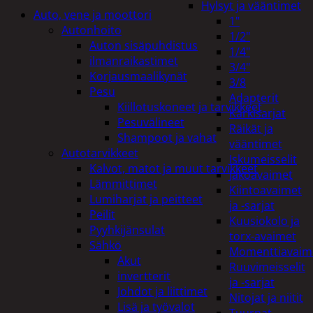
Hylsyt ja vääntimet
Auto, vene ja moottori
1"
Autonhoito
1/2"
Auton sisäpuhdistus
1/4"
ilmanraikastimet
3/4"
Korjausmaalikynät
3/8
Pesu
Adapterit
Kiillotuskoneet ja tarvikkeet
Kärkisarjat
Pesuvälineet
Räikät ja
Shampoot ja vahat
vääntimet
Autotarvikkeet
Iskumeisselit
Kalvot, matot ja muut tarvikkeet
Jakoavaimet
Lämmittimet
Kiintoavaimet
Lumiharjat ja peitteet
ja -sarjat
Peilit
Kuusiokolo ja
Pyyhkijänsulat
torx-avaimet
Sähkö
Momenttiavaim
Akut
Ruuvimeisselit
invertterit
ja -sarjat
Johdot ja liittimet
Nitojat ja niitit
Lisä ja työvalot