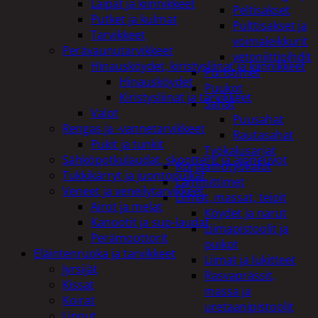
Laipat ja kiinnikkeet
Peltisakset
Putket ja kulmat
Pulttisakset ja
Tarvikkeet
voimaleikkurit
Perävaunutarvikkeet
vetoniittipihdit
Hinausköydet, kiristysliinat ja kiinnikkeet
Puristimet
Hinausköydet
Puukot
Kiristysliinat ja tarvikkeet
Sahat
Valot
Puusahat
Rengas ja -vannetarvikkeet
Rautasahat
Pukit ja tunkit
Työkalusarjat
Sähköpotkulaudat, skootterit ja ajoneuvot
Korjaamotyökalut
Tukkikärryt ja juontopulkat
Lämmittimet
Veneet ja veneilytarvikkeet
Liimat, massat, teipit
Airot ja melat
Köydet ja narut
Kanootit ja sup-laudat
Liimapistoolit ja
Perämoottorit
puikot
Eläintenruoka ja tarvikkeet
Liimat ja lukitteet
Jyrsijät
Rasvaprässit,
Kissat
massa ja
Koirat
uretaanipistoolit
Linnut