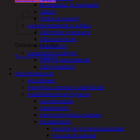
Muistitaulut ja magneetit
Ostoskori
Sakset
Vihkot ja paperit
Turvajärjestelmät ja lukitus
Hälyttimet ja kamerat
Palovaroittimet
Ostoskori on tyhjä.
Riippulukot
Varastointi ja säilytys
Takaisin kauppaan
Hyllyt ja -kannattimet
Säilytyslaatikot
Päivittäistavarat
Apuvälineet
Hengityssuojaimet ja desinfiointi
Henkilökohtainen hygienia
Aurinkorasvat
Deodorantit
Hammashygienia tuotteet
Hiustenhoito
Hiusharjat ja muotoilutuotteet
Hiuspinnit ja lenkit