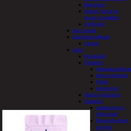
Miniatyyri
Sakset, liimat ja
muut tarvikkeet
Värikynät
Harrasteet
Käsityötarvikkeet
Langat
Lelut
Ilmapallot
Pihalelut
Hiekkalaatikkole
Muut pihalelut
Pallot
Vesipyssyt
Radio-ohjattavat
Sisälelut
Leikkiautot ja
työkoneet
Muovailuvahat
ja limat