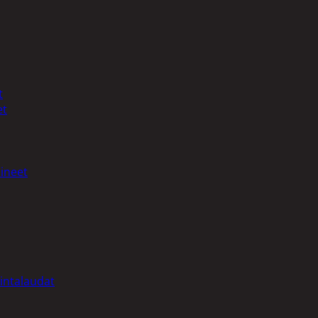
t
et
ineet
intalaudat