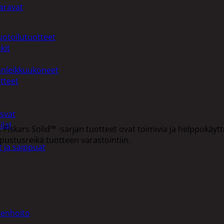
aravat
uotoilutuotteet
kit
anleikkuukoneet
tteet
asvat
ilat
. Fiskars Solid™ -sarjan tuotteet ovat toimivia ja helppokäyt
pustusreikä tuotteen varastointiin.
 ja saippuat
denhoito