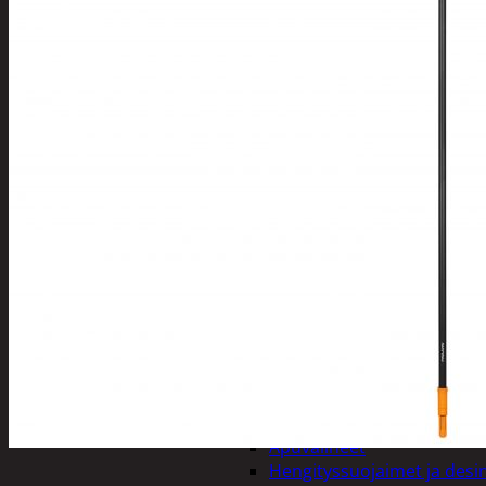
Tuotevalikoima
Poistotuotteet
Kausituotteet
Joulu
Joulu- ja kausivalot
Eläimet ja tontu
Kyntteliköt
Valoketjut ja k
Joulukoristeet
Kranssit ja ase
Tontut ja muut
Joulutekstiilit
Paketointi
Marjastus
Talvi
Päivittäistavarat
Apuvälineet
Hengityssuojaimet ja desin