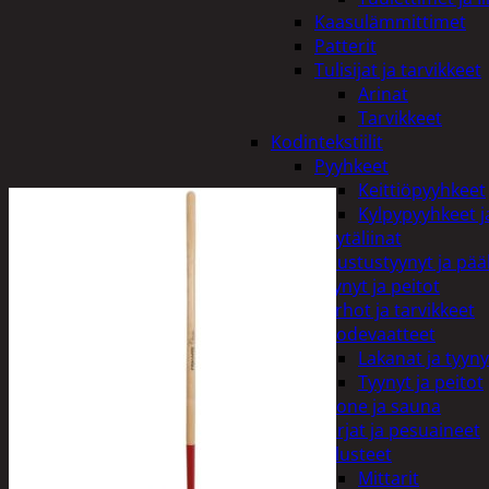
Kaasulämmittimet
Patterit
Tulisijat ja tarvikkeet
Arinat
Tarvikkeet
Kodintekstiilit
Pyyhkeet
Keittiöpyyhkeet
Kylpypyyhkeet ja
Pöytäliinat
Sisustustyynyt ja pääl
Tyynyt ja peitot
Verhot ja tarvikkeet
Vuodevaatteet
Lakanat ja tyyny
Tyynyt ja peitot
Kylpyhuone ja sauna
Harjat ja pesuaineet
Kalusteet
Mittarit