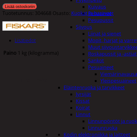
Pyykinpesu
Kuivaus
Lisää ostoskoriin
Tuotetunnus:
304668
Osasto:
Kuokat ja haravat
Pesuaineet
Pesupussit
Siivous
Liinat ja sienet
Lisätiedot
Mopit, harjat ja varre
Muut siivoustarvikke
Paino
1 kg (kilogramma)
Roskapussit ja -astiat
Sankot
Pesuaineet
Viemärinavausa
Tutustu myös
Yleispesuaineet
Eläintenruoka ja tarvikkeet
Jyrsijät
Kissat
Koirat
Linnut
Linnunpöntöt ja ruok
Linnunruoka
Kodin elektroniikka ja laitteet