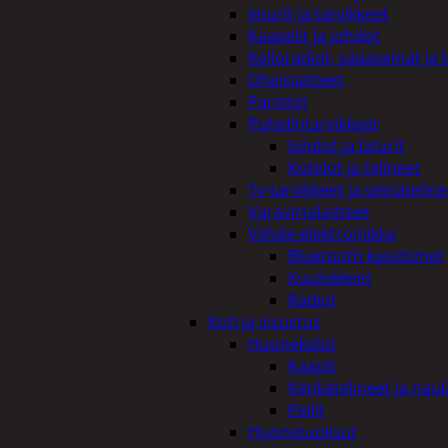
Imurit ja tarvikkeet
Kaapelit ja johdot
Kelloradiot, sääasemat ja 
Oheislaitteet
Paristot
Puhelintarvikkeet
Johdot ja laturit
Kotelot ja telineet
Tv-tarvikkeet ja seinäteline
Varavirtalaitteet
Viihde-elektroniikka
Bluetooth kaiuttimet
Kuulokkeet
Radiot
Koti ja sisustus
Huonekalut
Kaapit
Kenkätelineet ja naul
Peilit
Huonetuoksut