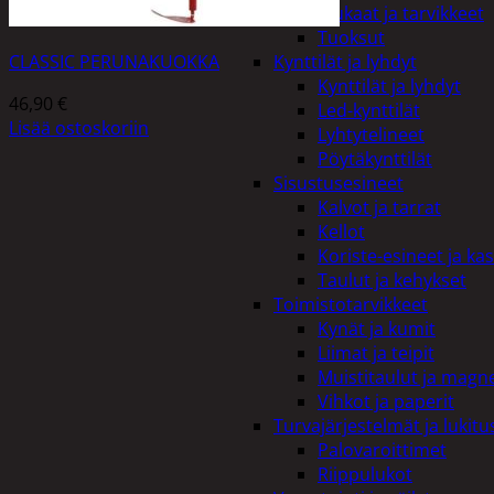
Kiukaat ja tarvikkeet
Tuoksut
Kynttilät ja lyhdyt
CLASSIC PERUNAKUOKKA
Kynttilät ja lyhdyt
46,90
€
Led-kynttilät
Lisää ostoskoriin
Lyhtytelineet
Pöytäkynttilät
Sisustusesineet
Kalvot ja tarrat
Kellot
Koriste-esineet ja kas
Taulut ja kehykset
Toimistotarvikkeet
Kynät ja kumit
Liimat ja teipit
Muistitaulut ja magne
Vihkot ja paperit
Turvajärjestelmät ja lukitu
Palovaroittimet
Riippulukot