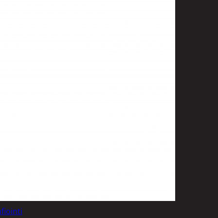
t
uusenvalot
telmat
fiointi