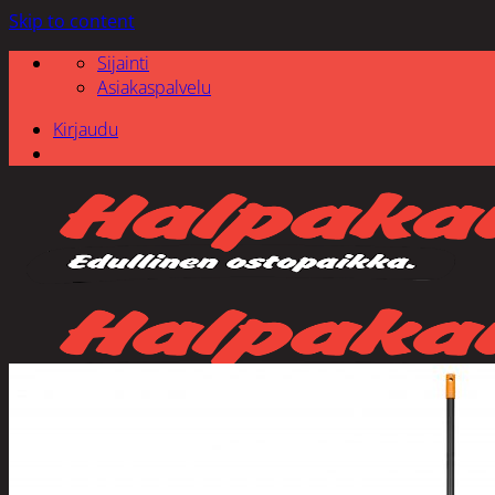
Skip to content
Sijainti
Asiakaspalvelu
Kirjaudu
Etsi: