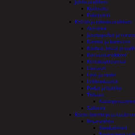
Juhlatarvikkeet
Koristelu
Paketointi
Keittiö ja taloustarvikkeet
Aterimet
Juomapullot ja termo
Kannut ja kanisterit
Kauhat, lastat ja sudi
Kattaustarvikkeet
Kertakäyttöastiat
Lautaset
Lasit ja mukit
Leikkuulaudat
Padat ja kattilat
Tiskaus
Astianpesuaine
Säilöntä
Kodin lämmitys ja tuuletu
Ilmanvaihto
Suodattimet
Tuulettimet ja I