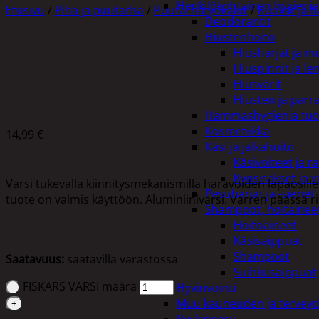
Henkilökohtainen hygienia
Etusivu
/
Piha ja puutarha
/
Puutarhatyökalut
/
Kuokat ja h
Deodorantit
Hiustenhoito
Hiusharjat ja m
FISKARS VARSI
Hiuspinnit ja len
Hiusvärit
Hiusten ja parr
Hammashygienia tuo
Kosmetiikka
14,99
€
Käsi ja jalkahoito
Käsivoiteet ja r
Kynsisakset ja vi
Varsi tukevalla kiinnitysmekanismilla haravoiden lapaosille
Pesuharjat ja -sienet
tuote on valmis käyttöön. Aluminiinivarsi. Varren päässä ri
Shampoot, hoitaineet
Hoitoaineet
Käsisaippuat
Shampoot
Saatavuus:
saatavilla varastossa
Suihkusaippuat
FISKARS VARSI määrä
Hyvinvointi
Muu kauneuden ja tervey