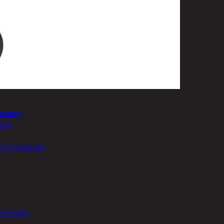
uotoilutuotteet
kit
anleikkuukoneet
tteet
aravat
asvat
ilat
 ja saippuat
denhoito