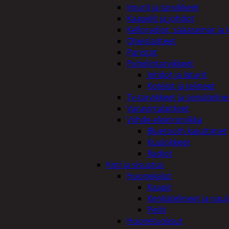
Imurit ja tarvikkeet
Kaapelit ja johdot
Tutustu myös
Kelloradiot, sääasemat ja 
Oheislaitteet
Paristot
Puhelintarvikkeet
Johdot ja laturit
Kotelot ja telineet
Tv-tarvikkeet ja seinäteline
Varavirtalaitteet
Viihde-elektroniikka
Bluetooth kaiuttimet
Kuulokkeet
Radiot
Koti ja sisustus
Huonekalut
Kaapit
Kenkätelineet ja naul
Peilit
Huonetuoksut