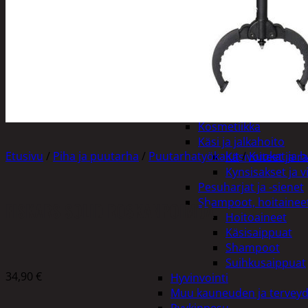
Henkilökohtainen hygienia
Deodorantit
Hiustenhoito
Hiusharjat ja m
Hiuspinnit ja len
Hiusvärit
Hiusten ja parr
Hammashygienia tuo
Kosmetiikka
Käsi ja jalkahoito
Etusivu
/
Piha ja puutarha
/
Puutarhatyökalut
/
Kuokat ja h
Käsivoiteet ja r
Kynsisakset ja vi
Pesuharjat ja -sienet
Shampoot, hoitaineet
FISKARS SOLID ROSKANPOIMIJA
Hoitoaineet
Käsisaippuat
Shampoot
Suihkusaippuat
34,90
€
Hyvinvointi
Muu kauneuden ja tervey