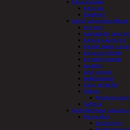
Juhlatarvikkeet
Koristelu
Paketointi
Keittiö ja taloustarvikkeet
Aterimet
Juomapullot ja termo
Kannut ja kanisterit
Kauhat, lastat ja sudi
Kattaustarvikkeet
Kertakäyttöastiat
Lautaset
Lasit ja mukit
Leikkuulaudat
Padat ja kattilat
Tiskaus
Astianpesuaine
Säilöntä
Kodin lämmitys ja tuuletu
Ilmanvaihto
Suodattimet
Tuulettimet ja I