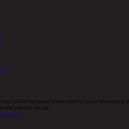
t
et
ineet
a muut pihalle kertyneet roskat helposti kumartelematta ja l
 sekä pienistä oksista.
intalaudat