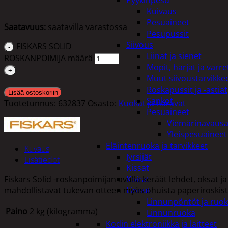
Pyykinpesu
Kuivaus
Pesuaineet
Saatavuus:
saatavilla varastossa
Pesupussit
Siivous
FISKARS SOLID
Liinat ja sienet
ROSKANPOIMIJA määrä
Mopit, harjat ja varre
Muut siivoustarvikke
Roskapussit ja -astiat
Lisää ostoskoriin
Sankot
Tuotetunnus:
632837
Osasto:
Kuokat ja haravat
Pesuaineet
Viemärinavausa
Yleispesuaineet
Eläintenruoka ja tarvikkeet
Kuvaus
Jyrsijät
Lisätiedot
Kissat
Fiskars Solid -roskanpoimijan avulla keräät lehdet, oksat j
Koirat
mahdollistavat tukevan otteen myös ohuista paperiroskista
Linnut
Linnunpöntöt ja ruok
Paino
2 kg (kilogramma)
Linnunruoka
Kodin elektroniikka ja laitteet