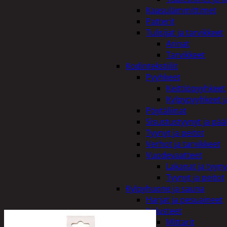
Kaasulämmittimet
Patterit
Tulisijat ja tarvikkeet
Arinat
Tarvikkeet
Kodintekstiilit
Pyyhkeet
Keittiöpyyhkeet
Kylpypyyhkeet ja
Pöytäliinat
Sisustustyynyt ja pääl
Tyynyt ja peitot
Verhot ja tarvikkeet
Vuodevaatteet
Lakanat ja tyyny
Tyynyt ja peitot
Kylpyhuone ja sauna
Harjat ja pesuaineet
Kalusteet
Mittarit