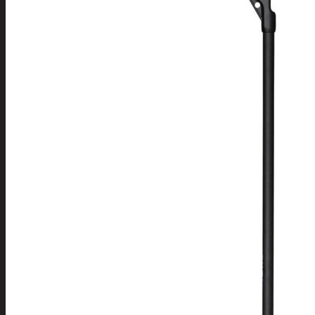
Tuotevalikoima
Poistotuotteet
Kausituotteet
Joulu
Joulu- ja kausivalot
Eläimet ja tontu
Kyntteliköt
Valoketjut ja k
Joulukoristeet
Kranssit ja ase
Tontut ja muut
Joulutekstiilit
Paketointi
Marjastus
Talvi
Päivittäistavarat
Apuvälineet
Hengityssuojaimet ja desin