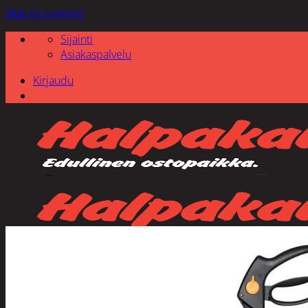
Skip to content
Sijainti
Asiakaspalvelu
Kirjaudu
Etsi: