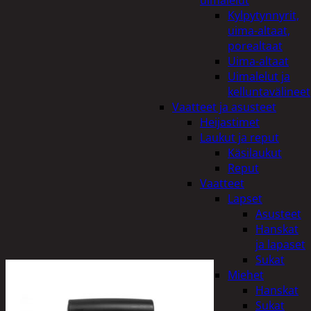
uimalelut
Kylpytynnyrit,
uima-altaat,
porealtaat
Uima-altaat
Uimalelut ja
kelluntavälineet
Vaatteet ja asusteet
Heijastimet
Laukut ja reput
Käsilaukut
Reput
Vaatteet
Lapset
Asusteet
Hanskat
ja lapaset
Sukat
Miehet
Hanskat
Sukat