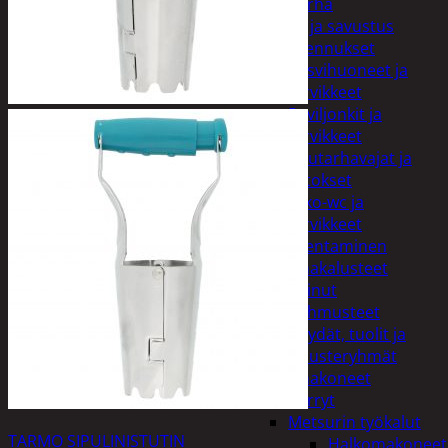
Piha ja puutarha
Grillaus ja savustus
Piharakennukset
Kasvihuoneet ja
tarvikkeet
Paviljonkit ja
tarvikkeet
Puutarhavajat ja
katokset
Ulko-wc ja
tarvikkeet
Piharakentaminen
Puutarhakalusteet
Keinut
Pehmusteet
Pöydät, tuolit ja
kalusteryhmät
Puutarhakoneet
Kärryt
Metsurin työkalut
TARMO SIPULINISTUTIN
Halkomakoneet