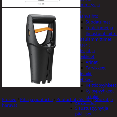
Kodin lämmitys ja
tuuletus
Ilmanvaihto
Suodattimet
Tuulettimet ja
Ilmastointilaitte
Kaasulämmittimet
Patterit
Tulisijat ja
tarvikkeet
Arinat
Tarvikkeet
Kodintekstiilit
Pyyhkeet
Keittiöpyyhkeet
Kylpypyyhkeet
ja takit
Etusivu
/
Piha ja puutarha
/
Puutarhatyökalut
/
Kuokat ja
Pöytäliinat
haravat
Sisustustyynyt ja
päälliset