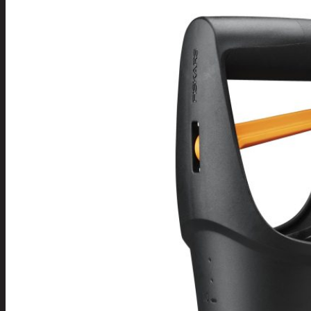
varret
Muut
siivoustarvikkeet
Roskapussit ja -
astiat
Sankot
Pesuaineet
Viemärinavausa
Yleispesuaineet
Eläintenruoka ja tarvikkeet
Jyrsijät
Kissat
Koirat
Linnut
Linnunpöntöt ja
ruokintalaudat
Linnunruoka
Kodin elektroniikka ja laitteet
Imurit ja tarvikkeet
Kaapelit ja johdot