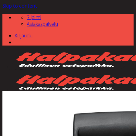
Skip to content
Sijainti
Asiakaspalvelu
Kirjaudu
Etsi: