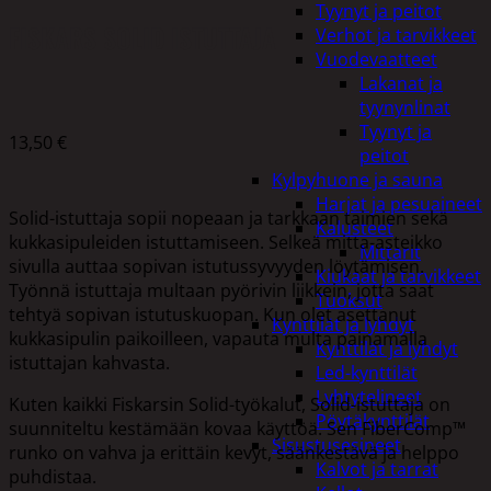
Tyynyt ja peitot
FISKARS SOLID ISTUTTAJA
Verhot ja tarvikkeet
Vuodevaatteet
Lakanat ja
tyynynlinat
Tyynyt ja
13,50
€
peitot
Kylpyhuone ja sauna
Harjat ja pesuaineet
Solid-istuttaja sopii nopeaan ja tarkkaan taimien sekä
Kalusteet
kukkasipuleiden istuttamiseen. Selkeä mitta-asteikko
Mittarit
sivulla auttaa sopivan istutussyvyyden löytämisen.
Kiukaat ja tarvikkeet
Työnnä istuttaja multaan pyörivin liikkein, jotta saat
Tuoksut
tehtyä sopivan istutuskuopan. Kun olet asettanut
Kynttilät ja lyhdyt
kukkasipulin paikoilleen, vapauta multa painamalla
Kynttilät ja lyhdyt
istuttajan kahvasta.
Led-kynttilät
Lyhtytelineet
Kuten kaikki Fiskarsin Solid-työkalut, Solid-istuttaja on
Pöytäkynttilät
suunniteltu kestämään kovaa käyttöä. Sen FiberComp™
Sisustusesineet
runko on vahva ja erittäin kevyt, säänkestävä ja helppo
Kalvot ja tarrat
puhdistaa.