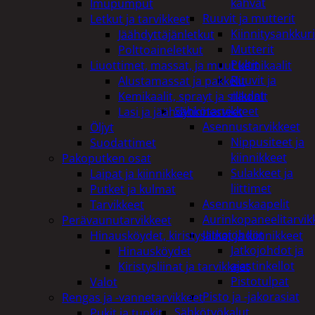
kahvat
Imupumput
Ruuvit ja mutterit
Letkut ja tarvikkeet
Kiinnitysankkuri
Jäähdyttäjänletkut
Mutterit
Polttoaineletkut
Pultit
Liuottimet, massat, ja muut kemikaalit
Ruuvit ja
Alustamassat ja pakkelit
naulat
Kemikaalit, sprayt ja silikonit
Sähkötarvikkeet
Lasi ja jäähdytinnesteet
Asennustarvikkeet
Öljyt
Nippusiteet ja
Suodattimet
kiinnikkeet
Pakoputken osat
Sulakkeet ja
Laipat ja kiinnikkeet
liittimet
Putket ja kulmat
Asennuskaapelit
Tarvikkeet
Aurinkopaneelitarvik
Perävaunutarvikkeet
Jatkojohdot
Hinausköydet, kiristysliinat ja kiinnikkeet
Jatkojohdot ja
Hinausköydet
ajastinkellot
Kiristysliinat ja tarvikkeet
Pistotulpat
Valot
Pisto ja -jakorasiat
Rengas ja -vannetarvikkeet
Sähkötyökalut
Pukit ja tunkit