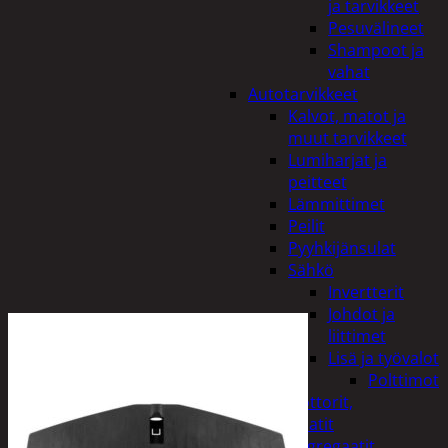
ja tarvikkeet
Pesuvälineet
Shampoot ja
vahat
Autotarvikkeet
Kalvot, matot ja
muut tarvikkeet
Lumiharjat ja
peitteet
Lämmittimet
Peilit
Pyyhkijänsulat
Sähkö
Invertterit
Johdot ja
liittimet
Lisä ja työvalot
Polttimot
Irtomoottorit,
aggregaatit
Aggregaatit