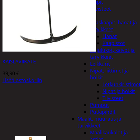
Teipit
Tiivisteet
LVI
Allaskaapit, hanat ja
tarvikkeet
Hanat
Kaapistot
Hajulukot, kaivot ja
tarvikkeet
KAISLAVIIKATE
Leikkurit
Nipat, liittimet ja
39,90
€
holkit
Lisää ostoskoriin
Letkunkiristime
Nipat ja holkit
Tiivisteet
Pumput
Putkipihdit
Maalit, muuraus ja
tarvikkeet
Maalikaukalot ja -
astiat