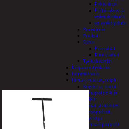
Peltisakset
Pulttisakset ja
voimaleikkurit
vetoniittipihdit
Puristimet
Puukot
Sahat
Puusahat
Rautasahat
Työkalusarjat
Korjaamotyökalut
Lämmittimet
Liimat, massat, teipit
Köydet ja narut
Liimapistoolit ja
puikot
Liimat ja lukitteet
Rasvaprässit,
massa ja
uretaanipistoolit