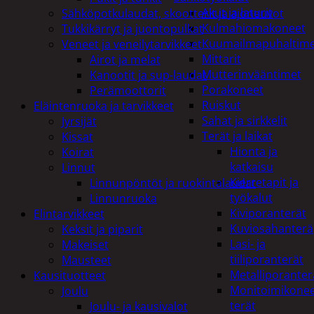
Akut ja laturit
Sähköpotkulaudat, skootterit ja ajoneuvot
Kulmahiomakoneet
Tukkikärryt ja juontopulkat
Kuumailmapuhaltim
Veneet ja veneilytarvikkeet
Mittarit
Airot ja melat
Mutterinvääntimet
Kanootit ja sup-laudat
Porakoneet
Perämoottorit
Ruiskut
Eläintenruoka ja tarvikkeet
Sahat ja sirkkelit
Jyrsijät
Terät ja laikat
Kissat
Hionta ja
Koirat
katkaisu
Linnut
Kierretapit ja
Linnunpöntöt ja ruokintalaudat
työkalut
Linnunruoka
Kiviporanterät
Elintarvikkeet
Kuviosahanterä
Keksit ja piparit
Lasi- ja
Makeiset
tiiliporanterät
Mausteet
Metalliporanter
Kausituotteet
Monitoimikone
Joulu
terät
Joulu- ja kausivalot