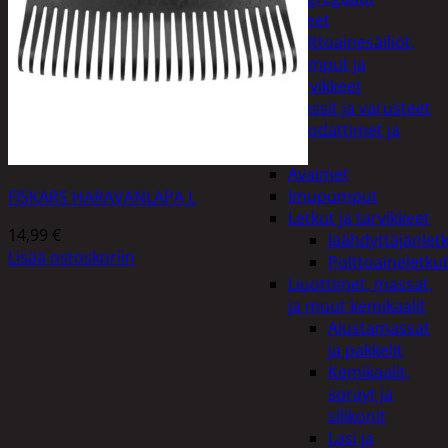
Lisälaitteet
Polttoainesäiliöt,
pumput ja
tarvikkeet
Vinssit ja varusteet
Öljyt, suodattimet ja
nesteet
Avaimet
Imupumput
FISKARS HARAVANLAPA L
Letkut ja tarvikkeet
14,99
€
Jäähdyttäjänlet
Lisää ostoskoriin
Polttoaineletku
Liuottimet, massat,
ja muut kemikaalit
Alustamassat
ja pakkelit
Kemikaalit,
sprayt ja
silikonit
Lasi ja