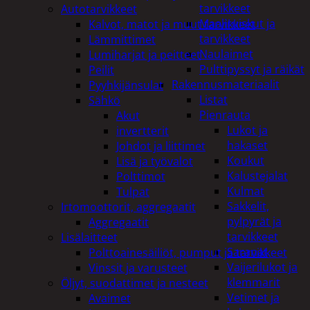
tarvikkeet
Autotarvikkeet
Maaliruiskut ja
Kalvot, matot ja muut tarvikkeet
tarvikkeet
Lämmittimet
Naulaimet
Lumiharjat ja peitteet
Pulttipyssyt ja räikät
Peilit
Rakennusmateriaalit
Pyyhkijänsulat
Listat
Sähkö
Pienrauta
Akut
Lukot ja
invertterit
hakaset
Johdot ja liittimet
Koukut
Lisä ja työvalot
Kalustejalat
Polttimot
Kulmat
Tulpat
Sakkelit,
Irtomoottorit, aggregaatit
pylpyrät ja
Aggregaatit
tarvikkeet
Lisälaitteet
Saranat
Polttoainesäiliöt, pumput ja tarvikkeet
Vaijerilukot ja
Vinssit ja varusteet
klemmarit
Öljyt, suodattimet ja nesteet
Vetimet ja
Avaimet