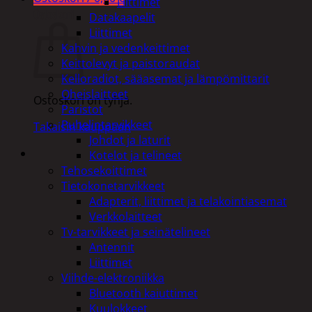
Liittimet
Ostoskori
Datakaapelit
Liittimet
Kahvin ja vedenkeittimet
Keittolevyt ja paistoraudat
Kelloradiot, sääasemat ja lämpömittarit
Oheislaitteet
Ostoskori on tyhjä.
Paristot
Puhelintarvikkeet
Takaisin kauppaan
Johdot ja laturit
Kotelot ja telineet
Tehosekoittimet
Tietokonetarvikkeet
Adapterit, liittimet ja telakointiasemat
Verkkolaitteet
Tv-tarvikkeet ja seinätelineet
Antennit
Liittimet
Viihde-elektroniikka
Bluetooth kaiuttimet
Kuulokkeet