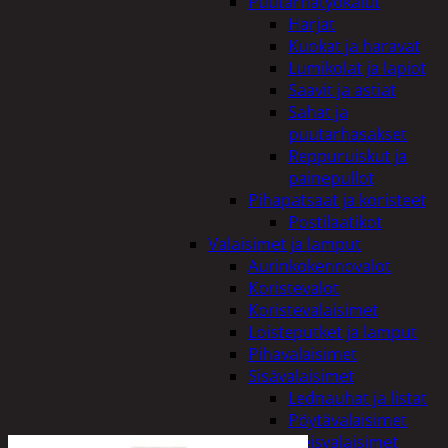
Puutarhatyökalut
Harjat
Kuokat ja haravat
Lumikolat ja lapiot
Saavit ja astiat
Sahat ja
puutarhasakset
Reppuruiskut ja
painepullot
Pihapatsaat ja koristeet
Postilaatikot
Valaisimet ja lamput
Aurinkokennovalot
Koristevalot
Koristevalaisimet
Loisteputket ja lamput
Pihavalaisimet
Sisävalaisimet
Lednauhat ja listat
Pöytävalaisimet
Yleisvalaisimet