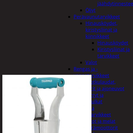
jäähdytinnestee
Öljyt
Perävaunutarvikkeet
Hinausköydet,
kiristysliinat ja
kiinnikkeet
Hinausköydet
Kiristysliinat ja
tarvikkeet
Valot
Rengas ja -
vannetarvikkeet
Sähköpotkulaudat,
skootterit ja ajoneuvot
Tukkikärryt ja
juontopulkat
Veneet ja
veneilytarvikkeet
Airot ja melat
Perämoottorit