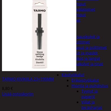
Taskulamput
Työmaavalaisimet
Taskulamput
Tarvikkeet
Työkalut
Hitsaus
Hitsauskolvit ja
suuttimet
Kaasut ja polttimet
Lasit ja maskit
Puikot ja langat
Tinakolvit ja tinat
Imurit
Käsityökalut
TARMO KIVIKIILA 23×190MM
Erikoistyökalut
Hionta ja puhdistus
8,80
€
Tyynyt ja
Lisää ostoskoriin
paperit
Viilat ja
teräsharjat