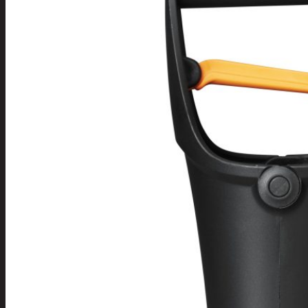
Tuotevalikoima
Poistotuotteet
Kausituotteet
Joulu
Joulu- ja kausivalot
Eläimet ja
tontut
Kyntteliköt
Valoketjut ja
kuusenvalot
Joulukoristeet
Kranssit ja
asetelmat
Tontut ja
muut
Joulutekstiilit
Paketointi
Marjastus
Talvi
Päivittäistavarat