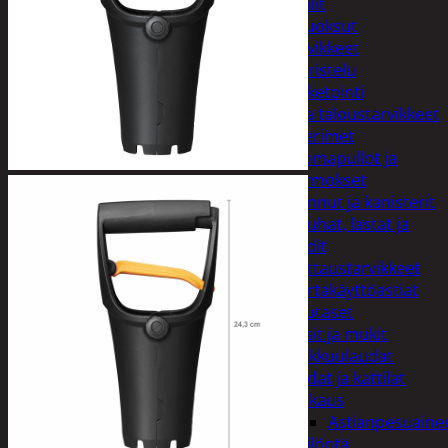
Peilit
Huonetuoksut
Juhlatarvikkeet
Koristelu
Paketointi
Keittiö ja taloustarvikkeet
Aterimet
Juomapullot ja
termokset
Kannut ja kanisterit
Kauhat, lastat ja
sudit
Kattaustarvikkeet
Kertakäyttöastiat
Lautaset
Lasit ja mukit
Leikkuulaudat
Padat ja kattilat
Tiskaus
Astianpesuaine
Säilöntä