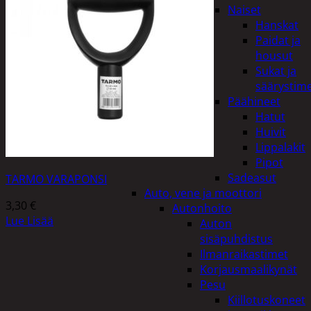
Naiset
Hanskat
Paidat ja
housut
Sukat ja
säärystim
Päähineet
Hatut
Huivit
Lippalakit
Pipot
Sadeasut
TARMO VARAPONSI
Auto, vene ja moottori
3,30
€
Autonhoito
Lue Lisää
Auton
sisäpuhdistus
Ilmanraikastimet
Korjausmaalikynät
Pesu
Kiillotuskoneet