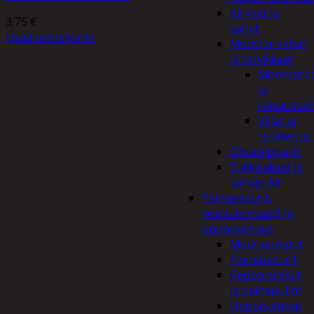
Kirveet ja
3,75
€
sahat
Lisää ostoskoriin
Moottorisahat
ja tarvikkeet
Moottoris
ja
raivaussa
Viilat ja
teräketjut
Oksasilppurit
Tukkisakset ja
sahapukit
Painepesurit,
vesiautomaatit ja
uppopumput
Muut pumput
Painepesurit
Reppuruiskut
ja painepullot
Uppopumput