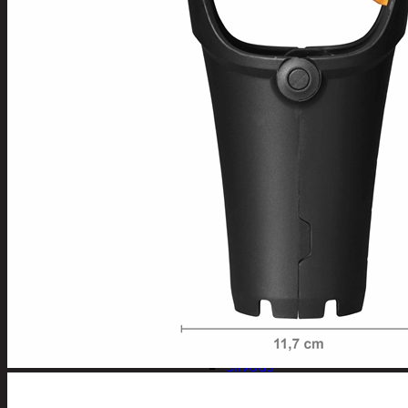
Kynsisakset ja
viilat
Pesuharjat ja -
sienet
Shampoot,
hoitaineet ja
saippuat
Hoitoaineet
Käsisaippuat
Shampoot
Suihkusaippuat
Hyvinvointi
Muu kauneuden ja
terveydenhoito
Pyykinpesu
Kuivaus
Pesuaineet
Pesupussit
Siivous
Liinat ja sienet
Mopit, harjat ja