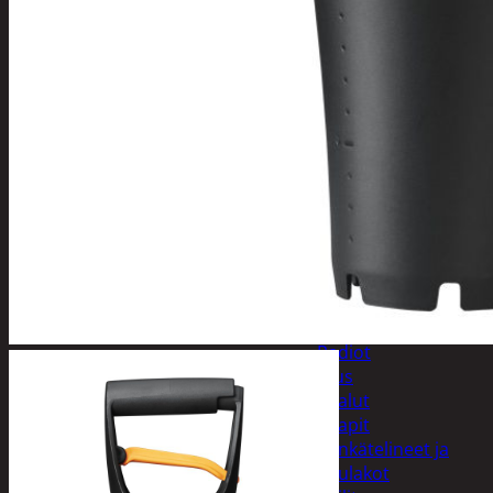
Kelloradiot, sääasemat ja
lämpömittarit
Oheislaitteet
Paristot
Puhelintarvikkeet
Johdot ja laturit
Kotelot ja telineet
Tv-tarvikkeet ja
seinätelineet
Varavirtalaitteet
Viihde-elektroniikka
Bluetooth
kaiuttimet
Kuulokkeet
Radiot
Koti ja sisustus
Huonekalut
Kaapit
Kenkätelineet ja
naulakot