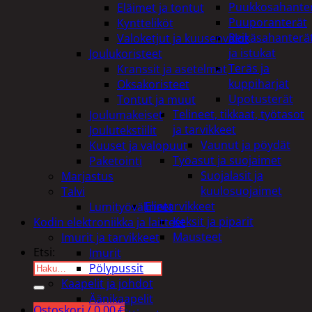
Puukkosahante
Eläimet ja tontut
Puuporanterät
Kyntteliköt
Reikäsahanterä
Valoketjut ja kuusenvalot
ja istukat
Joulukoristeet
Teräs ja
Kranssit ja asetelmat
kuppiharjat
Oksakoristeet
Upotusterät
Tontut ja muut
Telineet, tikkaat, työtasot
Joulumakeiset
ja tarvikkeet
Joulutekstiilit
Vaunut ja pöydät
Kuuset ja valopuut
Työasut ja suojaimet
Paketointi
Suojalasit ja
Marjastus
kuulosuojaimet
Talvi
Elintarvikkeet
Lumityövälineet
Keksit ja piparit
Kodin elektroniikka ja laitteet
Mausteet
Imurit ja tarvikkeet
Etsi:
Imurit
Pölypussit
Kaapelit ja johdot
Äänikaapelit
Ostoskori /
0,00
€