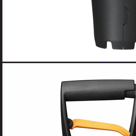
Apuvälineet
Hengityssuojaimet ja
desinfiointi
Henkilökohtainen
hygienia
Deodorantit
Hiustenhoito
Hiusharjat ja
muotoilutuotte
Hiuspinnit ja
lenkit
Hiusvärit
Hiusten ja
parranleikkuuk
Hammashygienia
tuotteet
Kosmetiikka
Käsi ja jalkahoito
Käsivoiteet ja
rasvat