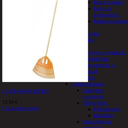
Muut sisälelut
Nuket ja
pehmolelut
Rakennuspalika
Pelit
Polkupyöräily
Lukot
Retkeily
Keittimet ja ruokailu
Kylmälaukut
Makuupussit ja
alustat
Teltat
Urheiluvälineet
Kypärät ja
LEHTIHARAVA EXPERT
suojaimet
12,99
€
Talviurheilu
Lisää ostoskoriin
Hiihtäminen
Jääkiekko
Vesiurheilu ja