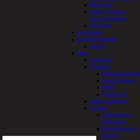
Miniatyyri
Sakset, liimat ja
muut tarvikkeet
Värikynät
Harrasteet
Käsityötarvikkeet
Langat
Lelut
Ilmapallot
Pihalelut
Hiekkalaatikkole
Muut pihalelut
Pallot
Vesipyssyt
Radio-ohjattavat
Sisälelut
Leikkiautot ja
työkoneet
Muovailuvahat
ja limat