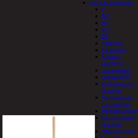
Hylsyt ja vääntimet
1"
1/2"
1/4"
3/4"
3/8
Adapterit
Kärkisarjat
Räikät ja
vääntimet
Iskumeisselit
Jakoavaimet
Kiintoavaimet
ja -sarjat
Kuusiokolo ja
torx-avaimet
Momenttiavaim
Ruuvimeisselit
ja -sarjat
Nitojat ja niitit