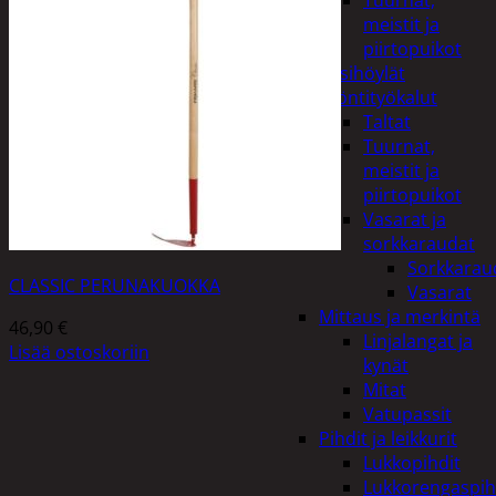
Tuurnat,
meistit ja
piirtopuikot
Käsihöylät
Lyöntityökalut
Taltat
Tuurnat,
meistit ja
piirtopuikot
Vasarat ja
sorkkaraudat
Sorkkarau
CLASSIC PERUNAKUOKKA
Vasarat
Mittaus ja merkintä
46,90
€
Linjalangat ja
Lisää ostoskoriin
kynät
Mitat
Vatupassit
Pihdit ja leikkurit
Lukkopihdit
Lukkorengaspih