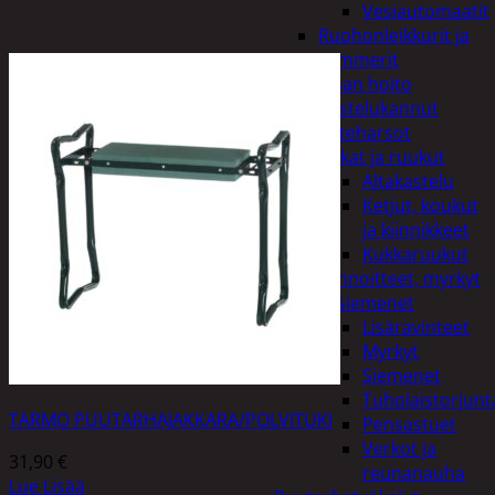
Vesiautomaatit
Ruohonleikkurit ja
trimmerit
Puutarhan hoito
Kastelukannut
Kateharsot
Kukat ja ruukut
Altakastelu
Ketjut, koukut
ja kiinnikkeet
Kukkaruukut
Lannoitteet, myrkyt
ja siemenet
Lisäravinteet
Myrkyt
Siemenet
Tuholaistorjunt
TARMO PUUTARHAJAKKARA/POLVITUKI
Pensastuet
Verkot ja
31,90
€
reunanauha
Lue Lisää