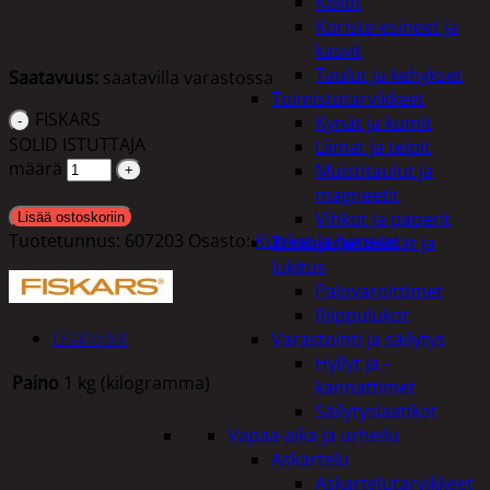
Kellot
Koriste-esineet ja
kasvit
Taulut ja kehykset
Saatavuus:
saatavilla varastossa
Toimistotarvikkeet
FISKARS
Kynät ja kumit
SOLID ISTUTTAJA
Liimat ja teipit
määrä
Muistitaulut ja
magneetit
Vihkot ja paperit
Lisää ostoskoriin
Tuotetunnus:
607203
Osasto:
Kuokat ja haravat
Turvajärjestelmät ja
lukitus
Palovaroittimet
Riippulukot
Lisätiedot
Varastointi ja säilytys
Hyllyt ja -
Paino
1 kg (kilogramma)
kannattimet
Säilytyslaatikot
Vapaa-aika ja urheilu
Askartelu
Tutustu myös
Askartelutarvikkeet