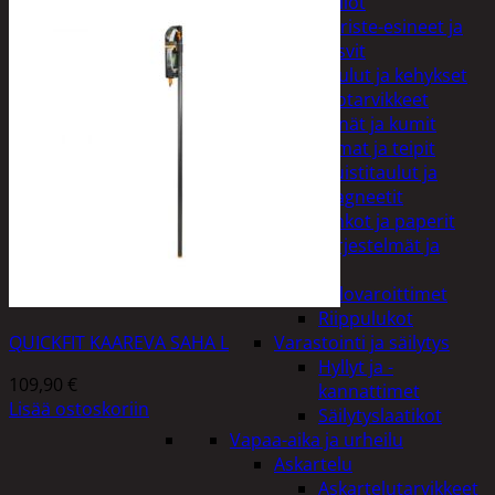
Kellot
Koriste-esineet ja
kasvit
Taulut ja kehykset
Toimistotarvikkeet
Kynät ja kumit
Liimat ja teipit
Muistitaulut ja
magneetit
Vihkot ja paperit
Turvajärjestelmät ja
lukitus
Palovaroittimet
Riippulukot
QUICKFIT KAAREVA SAHA L
Varastointi ja säilytys
Hyllyt ja -
109,90
€
kannattimet
Lisää ostoskoriin
Säilytyslaatikot
Vapaa-aika ja urheilu
Askartelu
Askartelutarvikkeet