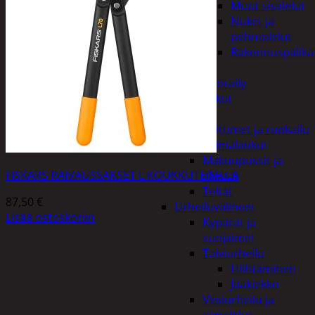
Muut sisälelut
Nuket ja
pehmolelut
Rakennuspalika
Pelit
Polkupyöräily
Lukot
Retkeily
Keittimet ja ruokailu
Kylmälaukut
Makuupussit ja
FISKARS RAIVAUSSAKSET L KOUKKUTERÄLLÄ
alustat
Teltat
87,50
€
Urheiluvälineet
Lisää ostoskoriin
Kypärät ja
suojaimet
Talviurheilu
Hiihtäminen
Jääkiekko
Vesiurheilu ja