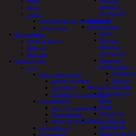
Tuurnat,
Kissat
meistit ja
Koirat
piirtopuikot
Linnut
Käsihöylät
Linnunpöntöt ja ruokintalaudat
Lyöntityökalut
Linnunruoka
Taltat
Elintarvikkeet
Tuurnat,
Keksit ja piparit
meistit ja
Makeiset
piirtopuikot
Mausteet
Vasarat ja
Kausituotteet
sorkkaraudat
Joulu
Sorkkarau
Joulu- ja kausivalot
Vasarat
Eläimet ja tontut
Mittaus ja merkintä
Kyntteliköt
Linjalangat ja
Valoketjut ja kuusenvalot
kynät
Joulukoristeet
Mitat
Kranssit ja asetelmat
Vatupassit
Oksakoristeet
Pihdit ja leikkurit
Tontut ja muut
Lukkopihdit
Joulumakeiset
Lukkorengaspih
Joulutekstiilit