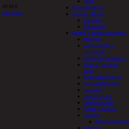
Peilit
49,90
€
Huonetuoksut
Lue Lisää
Juhlatarvikkeet
Koristelu
Paketointi
Keittiö ja taloustarvikkeet
Aterimet
Juomapullot ja
termokset
Kannut ja kanisterit
Kauhat, lastat ja
sudit
Kattaustarvikkeet
Kertakäyttöastiat
Lautaset
Lasit ja mukit
Leikkuulaudat
Padat ja kattilat
Tiskaus
Astianpesuaine
Säilöntä