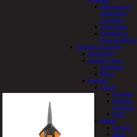
uimalelut
Kylpytynnyrit,
uima-altaat,
porealtaat
Uima-altaat
Uimalelut ja
kelluntavälineet
Vaatteet ja asusteet
Heijastimet
Laukut ja reput
Käsilaukut
Reput
Vaatteet
Lapset
Asusteet
Hanskat
ja lapaset
Sukat
Miehet
Hanskat
Sukat