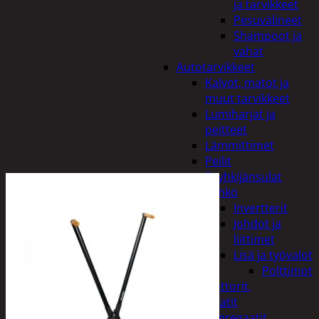
ja tarvikkeet
Pesuvälineet
Shampoot ja
vahat
Autotarvikkeet
Kalvot, matot ja
muut tarvikkeet
Lumiharjat ja
peitteet
Lämmittimet
Peilit
Pyyhkijänsulat
Sähkö
Invertterit
Johdot ja
liittimet
Lisä ja työvalot
Polttimot
Irtomoottorit,
aggregaatit
Aggregaatit