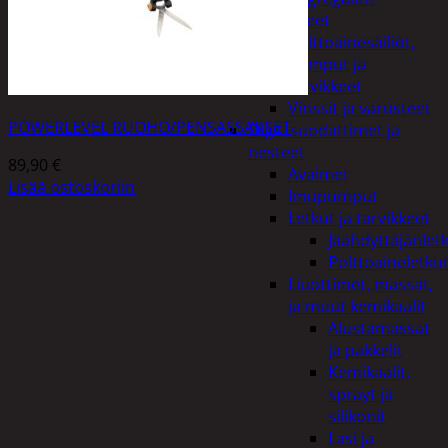
Lisälaitteet
Polttoainesäiliöt,
pumput ja
tarvikkeet
Vinssit ja varusteet
POWERLEVEL RUOHO/PENSASSAKSET
Öljyt, suodattimet ja
nesteet
89,90
€
Avaimet
Lisää ostoskoriin
Imupumput
Letkut ja tarvikkeet
Jäähdyttäjänlet
Polttoaineletku
Liuottimet, massat,
ja muut kemikaalit
Alustamassat
ja pakkelit
Kemikaalit,
sprayt ja
silikonit
Lasi ja