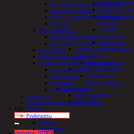
Puukkosahante
Hiusharjat ja muotoilutuotteet
Puuporanterät
Hiuspinnit ja lenkit
Reikäsahanterä
Hiusten ja parranleikkuukoneet
ja istukat
Hiusvärit
Teräs ja
Käsi ja jalkahoito
kuppiharjat
Käsivoiteet ja rasvat
Upotusterät
Kynsisakset ja viilat
Telineet, tikkaat, työtasot
Kosmetiikka
ja tarvikkeet
Pesuharjat ja -sienet
Vaunut ja pöydät
Shampoot, hoitaineet ja saippuat
Työasut ja suojaimet
Hoitoaineet
Suojalasit ja
Käsisaippuat
kuulosuojaimet
Shampoot
Elintarvikkeet
Suihkusaippuat
Keksit ja piparit
Hyvinvointi
Mausteet
Muu kauneuden ja terveydenhoito
Etsi:
Paperit
Pyykinpesu
Kuivaus
Pesuaineet
Ostoskori /
0,00
€