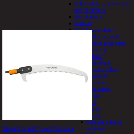
Kelloradiot, sääasemat ja
lämpömittarit
Oheislaitteet
Paristot
Puhelintarvikkeet
Johdot ja laturit
Kotelot ja telineet
Tv-tarvikkeet ja
seinätelineet
Varavirtalaitteet
Viihde-elektroniikka
Bluetooth
kaiuttimet
Kuulokkeet
Radiot
Koti ja sisustus
Huonekalut
Kaapit
Kenkätelineet ja
naulakot
FISKARS QUICFIT KAAREVA SAHA