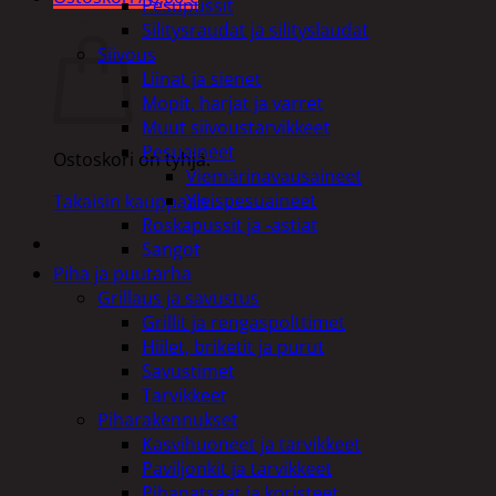
Pesupussit
Ostoskori
Silitysraudat ja silityslaudat
Siivous
Liinat ja sienet
Mopit, harjat ja varret
Muut siivoustarvikkeet
Pesuaineet
Ostoskori on tyhjä.
Viemärinavausaineet
Yleispesuaineet
Takaisin kauppaan
Roskapussit ja -astiat
Sangot
Piha ja puutarha
Grillaus ja savustus
Grillit ja rengaspolttimet
Hiilet, briketit ja purut
Savustimet
Tarvikkeet
Piharakennukset
Kasvihuoneet ja tarvikkeet
Paviljonkit ja tarvikkeet
Pihapatsaat ja koristeet