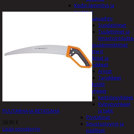
Kodin lämmitys ja
tuuletus
Ilmanvaihto
Suodattimet
Tuulettimet ja
Ilmastointilaitte
Kaasulämmittimet
Patterit
Tulisijat ja
tarvikkeet
Arinat
Tarvikkeet
Kodintekstiilit
Pyyhkeet
Keittiöpyyhkeet
Kylpypyyhkeet
ja takit
PUUTARHA-JA RETKISAHA
Pöytäliinat
28,95
€
Sisustustyynyt ja
Lisää ostoskoriin
päälliset