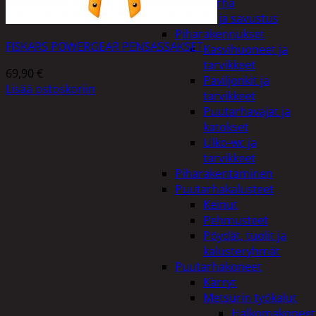
Piha ja puutarha
Grillaus ja savustus
Piharakennukset
FISKARS POWERGEAR PENSASSAKSET
Kasvihuoneet ja
tarvikkeet
69,90
€
Paviljonkit ja
Lisää ostoskoriin
tarvikkeet
Puutarhavajat ja
katokset
Ulko-wc ja
tarvikkeet
Piharakentaminen
Puutarhakalusteet
Keinut
Pehmusteet
Pöydät, tuolit ja
kalusteryhmät
Puutarhakoneet
Kärryt
Metsurin työkalut
Halkomakoneet