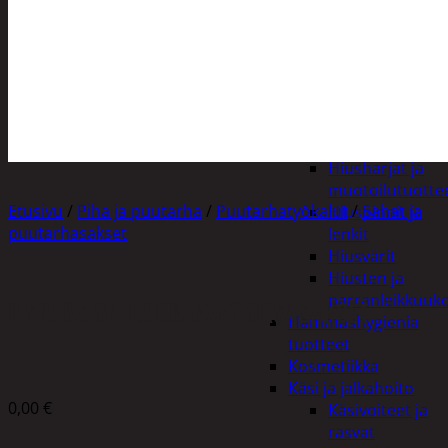
Apuvälineet
Hengityssuojaimet ja
desinfiointi
Henkilökohtainen
hygienia
Deodorantit
Hiustenhoito
Hiusharjat ja
muotoilutuotte
Etusivu
/
Piha ja puutarha
/
Puutarhatyökalut
/
Sahat ja
Hiuspinnit ja
puutarhasakset
lenkit
Hiusvärit
Hiusten ja
parranleikkuuk
FISKARS OHILEIKKAAVAT OKSASAKSET
Hammashygienia
tuotteet
Kosmetiikka
Käsi ja jalkahoito
0,00
€
Käsivoiteet ja
rasvat