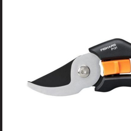
Tuotevalikoima
Poistotuotteet
Kausituotteet
Joulu
Joulu- ja kausivalot
Eläimet ja
tontut
Kyntteliköt
Valoketjut ja
kuusenvalot
Joulukoristeet
Kranssit ja
asetelmat
Tontut ja
muut
Joulutekstiilit
Paketointi
Marjastus
Talvi
Päivittäistavarat