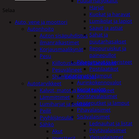
Puutarhatyökalut
Harjat
Selaa
Kuokat ja haravat
Lumikolat ja lapiot
Auto, vene ja moottori
Saavit ja astiat
Autonhoito
Sahat ja
Auton sisäpuhdistus
puutarhasakset
ilmanraikastimet
Reppuruiskut ja
Korjausmaalikynät
painepullot
Pesu
Pihapatsaat ja koristeet
Kiillotuskoneet ja tarvikkeet
Postilaatikot
Pesuvälineet
Valaisimet ja lamput
Shampoot ja vahat
Aurinkokennovalot
Autotarvikkeet
Koristevalot
Kalvot, matot ja muut tarvikkeet
Koristevalaisimet
Lämmittimet
Loisteputket ja lamput
Lumiharjat ja peitteet
Pihavalaisimet
Peilit
Sisävalaisimet
Pyyhkijänsulat
Lednauhat ja listat
Sähkö
Pöytävalaisimet
Akut
Yleisvalaisimet
invertterit