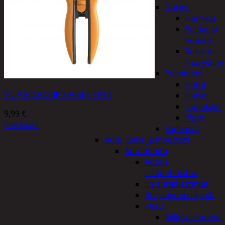
Naiset
Hanskat
Paidat ja
housut
Sukat ja
säärystim
Päähineet
Hatut
SNIP MICROTIP SAKSET SP13
Huivit
Lippalakit
9,99
€
Pipot
Lue Lisää
Sadeasut
Auto, vene ja moottori
Autonhoito
Auton
sisäpuhdistus
Ilmanraikastimet
Korjausmaalikynät
Pesu
Kiillotuskoneet