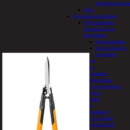
jäähdytinnestee
Öljyt
Perävaunutarvikkeet
Hinausköydet,
kiristysliinat ja
kiinnikkeet
Hinausköydet
Kiristysliinat ja
tarvikkeet
Valot
Rengas ja -
vannetarvikkeet
Sähköpotkulaudat,
skootterit ja ajoneuvot
Tukkikärryt ja
juontopulkat
Veneet ja
veneilytarvikkeet
Airot ja melat
Perämoottorit