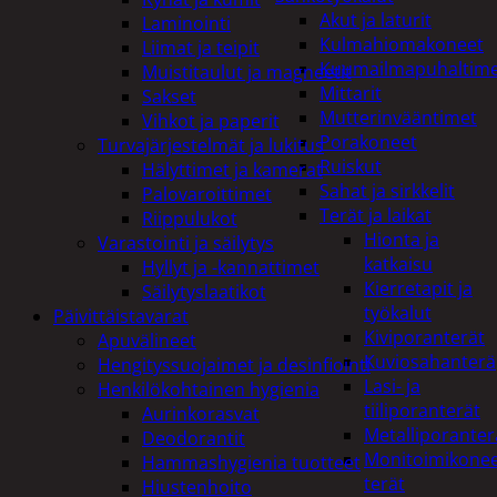
Akut ja laturit
Laminointi
Kulmahiomakoneet
Liimat ja teipit
Kuumailmapuhaltim
Muistitaulut ja magneetit
Mittarit
Sakset
Mutterinvääntimet
Vihkot ja paperit
Porakoneet
Turvajärjestelmät ja lukitus
Ruiskut
Hälyttimet ja kamerat
Sahat ja sirkkelit
Palovaroittimet
Terät ja laikat
Riippulukot
Hionta ja
Varastointi ja säilytys
katkaisu
Hyllyt ja -kannattimet
Kierretapit ja
Säilytyslaatikot
työkalut
Päivittäistavarat
Kiviporanterät
Apuvälineet
Kuviosahanterä
Hengityssuojaimet ja desinfiointi
Lasi- ja
Henkilökohtainen hygienia
tiiliporanterät
Aurinkorasvat
Metalliporanter
Deodorantit
Monitoimikone
Hammashygienia tuotteet
terät
Hiustenhoito