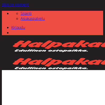
Skip to content
Sijainti
Asiakaspalvelu
Kirjaudu
Etsi: