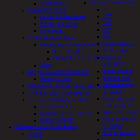
Hylsyt ja vääntimet
Suodattimet
1"
Pakoputken osat
1/2"
Laipat ja kiinnikkeet
1/4"
Putket ja kulmat
3/4"
Tarvikkeet
3/8
Perävaunutarvikkeet
Adapterit
Hinausköydet, kiristysliinat ja kiinnikkeet
Kärkisarjat
Hinausköydet
Räikät ja
Kiristysliinat ja tarvikkeet
vääntimet
Valot
Iskumeisselit
Rengas ja -vannetarvikkeet
Jakoavaimet
Pukit ja tunkit
Kiintoavaimet
Sähköpotkulaudat, skootterit ja ajoneuvot
ja -sarjat
Tukkikärryt ja juontopulkat
Kuusiokolo ja
Veneet ja veneilytarvikkeet
torx-avaimet
Airot ja melat
Momenttiavaim
Kanootit ja sup-laudat
Ruuvimeisselit
Perämoottorit
ja -sarjat
Eläintenruoka ja tarvikkeet
Nitojat ja niitit
Jyrsijät