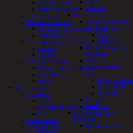
Teipit
Johdot ja laturit
Tiivisteet
Kotelot ja telineet
LVI
Tehosekoittimet
Allaskaapit, hanat ja
Tietokonetarvikkeet
tarvikkeet
Adapterit, liittimet ja telakointiasemat
Hanat
Verkkolaitteet
Kaapistot
Tv-tarvikkeet ja seinätelineet
Hajulukot, kaivot ja
Antennit
tarvikkeet
Liittimet
Leikkurit
Viihde-elektroniikka
Nipat, liittimet ja
Bluetooth kaiuttimet
holkit
Kuulokkeet
Letkunkiristime
Radiot
Nipat ja holkit
Koti ja sisustus
Tiivisteet
Huonekalut
Pumput
Kaapit
Putkipihdit
Kenkätelineet ja naulakot
Maalit, muuraus ja
Peilit
tarvikkeet
Huonetuoksut
Maalikaukalot ja -
Juhlatarvikkeet
astiat