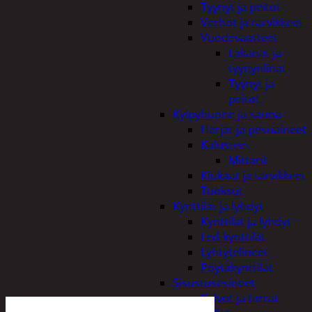
Tyynyt ja peitot
Verhot ja tarvikkeet
Vuodevaatteet
Lakanat ja
tyynynlinat
Tyynyt ja
peitot
Kylpyhuone ja sauna
Harjat ja pesuaineet
Kalusteet
Mittarit
Kiukaat ja tarvikkeet
Tuoksut
Kynttilät ja lyhdyt
Kynttilät ja lyhdyt
Led-kynttilät
Lyhtytelineet
Pöytäkynttilät
Sisustusesineet
Kalvot ja tarrat