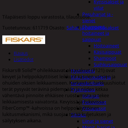
Kynsisakset ja
viilat
Pesuharjat ja -
Tilapäisesti loppu varastosta, tilaustuote.
sienet
Shampoot,
Tuotetunnus:
611719
Osasto:
Sahat ja puutarhasakset
hoitaineet ja
saippuat
Hoitoaineet
Käsisaippuat
Kuvaus
Shampoot
Lisätiedot
Suihkusaippuat
Fiskars® Solid™ ohileikkaavat oksasakset (P121) ovat
Hyvinvointi
kevyet ja helppokäyttöiset leikkurit kasvien varsien ja
Muu kauneuden ja
ohuiden oksien leikkaamiseen. Karkaistut, tarkkuushiotut
terveydenhoito
terät pysyvät terävinä pidempään ja niiden kitkaa
Pyykinpesu
vähentävä pinnoite ehkäisee ruostumista ja tekee
Kuivaus
leikkaamisesta vaivatonta. Kevyissä ja tukevissa
Pesuaineet
FiberComp™ -kahvoissa on helppokäyttöinen
Pesupussit
lukitusmekanismi, mikä suojaa terää kuljetuksen ja
Siivous
säilytyksen aikana.
Liinat ja sienet
Mopit, harjat ja