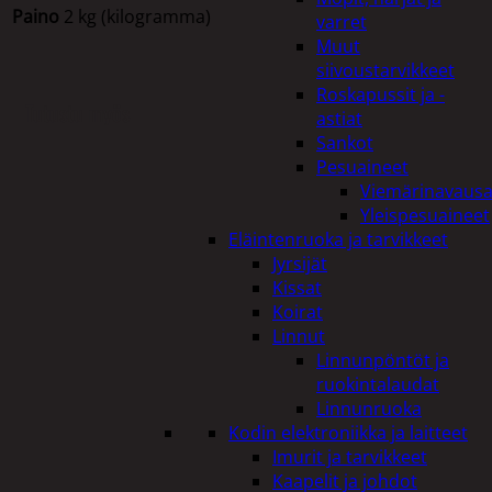
Paino
2 kg (kilogramma)
varret
Muut
siivoustarvikkeet
Roskapussit ja -
Tutustu myös
astiat
Sankot
Pesuaineet
Viemärinavausa
Yleispesuaineet
Eläintenruoka ja tarvikkeet
Jyrsijät
Kissat
Koirat
Linnut
Linnunpöntöt ja
ruokintalaudat
Linnunruoka
Kodin elektroniikka ja laitteet
Imurit ja tarvikkeet
Kaapelit ja johdot