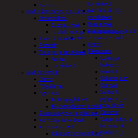
tarvikkeet
vaa'at
Maaliruiskut ja
Kodin lämmitys ja tuuletus
tarvikkeet
Ilmanvaihto
Naulaimet
Suodattimet
Pulttipyssyt ja räikät
Tuulettimet ja Ilmastointilaitteet
Rakennusmateriaalit
Kaasulämmittimet
Listat
Patterit
Pienrauta
Tulisijat ja tarvikkeet
Lukot ja
Arinat
hakaset
Tarvikkeet
Koukut
Kodintekstiilit
Kalustejalat
Matot
Kulmat
Pöytäliinat
Sakkelit,
Pyyhkeet
pylpyrät ja
Keittiöpyyhkeet
tarvikkeet
Kylpypyyhkeet ja takit
Saranat
Sisustustyynyt ja päälliset
Vaijerilukot ja
Verhot ja tarvikkeet
klemmarit
Vuodevaatteet
Vetimet ja
Lakanat ja tyynynlinat