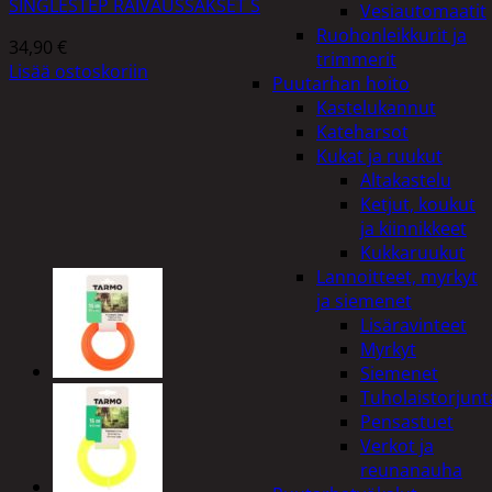
SINGLESTEP RAIVAUSSAKSET S
Vesiautomaatit
Ruohonleikkurit ja
34,90
€
trimmerit
Lisää ostoskoriin
Puutarhan hoito
Kastelukannut
Kateharsot
Kukat ja ruukut
Altakastelu
Ketjut, koukut
ja kiinnikkeet
Kukkaruukut
Lannoitteet, myrkyt
ja siemenet
Lisäravinteet
Myrkyt
Siemenet
Tuholaistorjunt
Pensastuet
Verkot ja
reunanauha