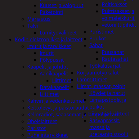
Peltisakset
Kuuset ja valopuut
Pulttisakset ja
Paketointi
voimaleikkurit
Marjastus
vetoniittipihdit
Talvi
Puristimet
Lumityövälineet
Puukot
Kodin elektroniikka ja laitteet
Sahat
Imurit ja tarvikkeet
Puusahat
Imurit
Rautasahat
Pölypussit
Työkalusarjat
Kaapelit ja johdot
Korjaamotyökalut
Äänikaapelit
Lämmittimet
Liittimet
Liimat, massat, teipit
Datakaapelit
Köydet ja narut
Liittimet
Liimapistoolit ja
Kahvin ja vedenkeittimet
puikot
Keittolevyt ja paistoraudat
Liimat ja lukitteet
Kelloradiot, sääasemat ja lämpömittarit
Rasvaprässit,
Oheislaitteet
massa ja
Paristot
uretaanipistoolit
Puhelintarvikkeet