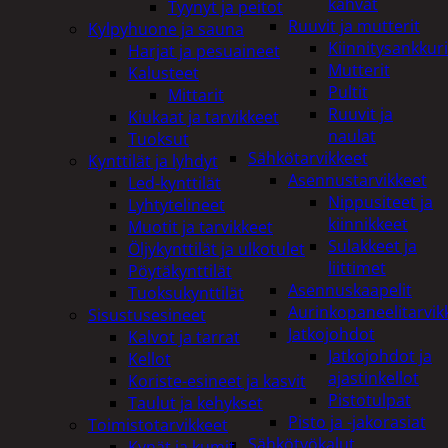
kahvat
Tyynyt ja peitot
Ruuvit ja mutterit
Kylpyhuone ja sauna
Kiinnitysankkuri
Harjat ja pesuaineet
Mutterit
Kalusteet
Pultit
Mittarit
Ruuvit ja
Kiukaat ja tarvikkeet
naulat
Tuoksut
Sähkötarvikkeet
Kynttilät ja lyhdyt
Asennustarvikkeet
Led-kynttilät
Nippusiteet ja
Lyhtytelineet
kiinnikkeet
Muotit ja tarvikkeet
Sulakkeet ja
Öljykynttilät ja ulkotulet
liittimet
Pöytäkynttilät
Asennuskaapelit
Tuoksukynttilät
Aurinkopaneelitarvik
Sisustusesineet
Jatkojohdot
Kalvot ja tarrat
Jatkojohdot ja
Kellot
ajastinkellot
Koriste-esineet ja kasvit
Pistotulpat
Taulut ja kehykset
Pisto ja -jakorasiat
Toimistotarvikkeet
Sähkötyökalut
Kynät ja kumit