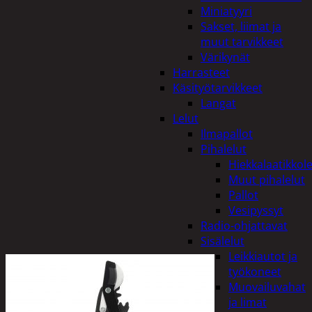
Miniatyyri
Sakset, liimat ja
muut tarvikkeet
Värikynät
Harrasteet
Käsityötarvikkeet
Langat
Lelut
Ilmapallot
Pihalelut
Hiekkalaatikkole
Muut pihalelut
Pallot
Vesipyssyt
Radio-ohjattavat
Sisälelut
Leikkiautot ja
työkoneet
Muovailuvahat
ja limat