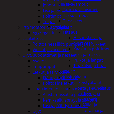
Taskulamput
Johdot ja liittimet
Työmaavalaisimet
Lisä ja työvalot
Taskulamput
Polttimot
Tarvikkeet
Tulpat
Työkalut
Irtomoottorit, aggregaatit
Hitsaus
Aggregaatit
Hitsauskolvit ja
Lisälaitteet
suuttimet
Polttoainesäiliöt, pumput ja tarvikkeet
Kaasut ja polttimet
Vinssit ja varusteet
Lasit ja maskit
Öljyt, suodattimet ja nesteet
Puikot ja langat
Avaimet
Tinakolvit ja tinat
Imupumput
Imurit
Letkut ja tarvikkeet
Käsityökalut
Jäähdyttäjänletkut
Erikoistyökalut
Polttoaineletkut
Hionta ja puhdistus
Liuottimet, massat, ja muut kemikaalit
Tyynyt ja
Alustamassat ja pakkelit
paperit
Kemikaalit, sprayt ja silikonit
Viilat ja
Lasi ja jäähdytinnesteet
teräsharjat
Öljyt