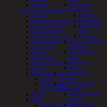
Koristelu
Maalit, lakat ja
Paketointi
ohentimet
Keittiö ja taloustarvikkeet
Liuottimet
Aterimet
Metallimaalit
Juomapullot ja termokset
Spraymaalit ja
Kannut ja kanisterit
-lakat
Kattaustarvikkeet
Talomaalit
Kauhat, lastat ja sudit
Muuraus, tapetointi
Kertakäyttöastiat
ja laatoitus
Lasit ja mukit
Pensselit telat ja
Lautaset
lastat
Leikkuulaudat
Sekoittimet
Leivinpaperit ja foliot
Suojaus
Leivonta
Muut työkalut ja
Padat ja kattilat
tarvikkeet
Kattilat
Paineilmatyökalut ja
Paistinpannut
kompressorit
Vuoat ja padat
Letkut, liittimet ja
Säilöntä
pistoolit
Tiskaus
Letkut ja muut
Astianpesuaineet