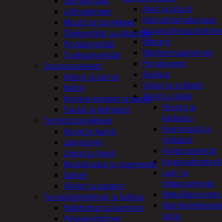
Led-kynttilät
Akut ja laturit
Lyhtytelineet
Kulmahiomakoneet
Muotit ja tarvikkeet
Kuumailmapuhaltim
Öljykynttilät ja ulkotulet
Mittarit
Pöytäkynttilät
Mutterinvääntimet
Tuoksukynttilät
Porakoneet
Sisustusesineet
Ruiskut
Kalvot ja tarrat
Sahat ja sirkkelit
Kellot
Terät ja laikat
Koriste-esineet ja kasvit
Hionta ja
Taulut ja kehykset
katkaisu
Toimistotarvikkeet
Kierretapit ja
Kynät ja kumit
työkalut
Laminointi
Kiviporanterät
Liimat ja teipit
Kuviosahanterä
Muistitaulut ja magneetit
Lasi- ja
Sakset
tiiliporanterät
Vihkot ja paperit
Metalliporanter
Turvajärjestelmät ja lukitus
Monitoimikone
Hälyttimet ja kamerat
terät
Palovaroittimet