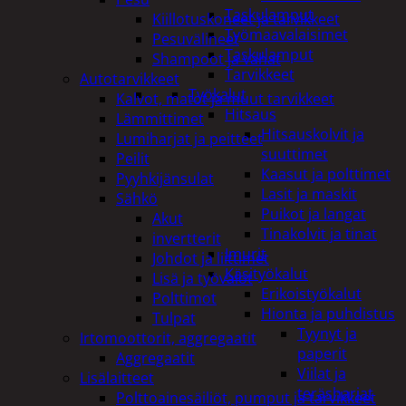
Taskulamput
Kiillotuskoneet ja tarvikkeet
Työmaavalaisimet
Pesuvälineet
Taskulamput
Shampoot ja vahat
Tarvikkeet
Autotarvikkeet
Työkalut
Kalvot, matot ja muut tarvikkeet
Hitsaus
Lämmittimet
Hitsauskolvit ja
Lumiharjat ja peitteet
suuttimet
Peilit
Kaasut ja polttimet
Pyyhkijänsulat
Lasit ja maskit
Sähkö
Puikot ja langat
Akut
Tinakolvit ja tinat
invertterit
Imurit
Johdot ja liittimet
Käsityökalut
Lisä ja työvalot
Erikoistyökalut
Polttimot
Hionta ja puhdistus
Tulpat
Tyynyt ja
Irtomoottorit, aggregaatit
paperit
Aggregaatit
Viilat ja
Lisälaitteet
teräsharjat
Polttoainesäiliöt, pumput ja tarvikkeet