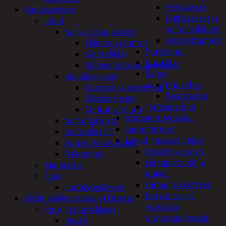
Peltisakset
Kausituotteet
Pulttisakset ja
Joulu
voimaleikkurit
Joulu- ja kausivalot
vetoniittipihdit
Eläimet ja tontut
Puristimet
Kyntteliköt
Puukot
Valoketjut ja kuusenvalot
Sahat
Joulukoristeet
Puusahat
Kranssit ja asetelmat
Rautasahat
Oksakoristeet
Työkalusarjat
Tontut ja muut
Korjaamotyökalut
Joulumakeiset
Lämmittimet
Joulutekstiilit
Liimat, massat, teipit
Kuuset ja valopuut
Köydet ja narut
Paketointi
Liimapistoolit ja
Marjastus
puikot
Talvi
Liimat ja lukitteet
Lumityövälineet
Rasvaprässit,
Kodin elektroniikka ja laitteet
massa ja
Imurit ja tarvikkeet
uretaanipistoolit
Imurit