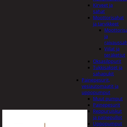
Kirveet ja
sahat
Moottorisahat
ja tarvikkeet
Moottoris
ja
raivaussa
Viilat ja
teräketjut
Oksasilppurit
Tukkisakset ja
sahapukit
Painepesurit,
vesiautomaatit ja
uppopumput
Muut pumput
Painepesurit
Reppuruiskut
ja painepullot
Uppopumput