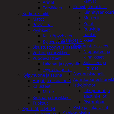
kahvat
Arinat
Ruuvit ja mutterit
Tarvikkeet
Kiinnitysankkuri
Kodintekstiilit
Mutterit
Matot
Pultit
Pöytäliinat
Ruuvit ja
Pyyhkeet
naulat
Keittiöpyyhkeet
Sähkötarvikkeet
Kylpypyyhkeet ja takit
Asennustarvikkeet
Sisustustyynyt ja päälliset
Nippusiteet ja
Verhot ja tarvikkeet
kiinnikkeet
Vuodevaatteet
Sulakkeet ja
Lakanat ja tyynynlinat
liittimet
Tyynyt ja peitot
Asennuskaapelit
Kylpyhuone ja sauna
Aurinkopaneelitarvik
Harjat ja pesuaineet
Jatkojohdot
Kalusteet
Jatkojohdot ja
Mittarit
ajastinkellot
Kiukaat ja tarvikkeet
Pistotulpat
Tuoksut
Pisto ja -jakorasiat
Kynttilät ja lyhdyt
Sähkötyökalut