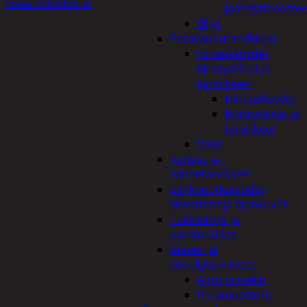
Lisää ostoskoriin
jäähdytinnestee
Öljyt
Perävaunutarvikkeet
Hinausköydet,
kiristysliinat ja
kiinnikkeet
Hinausköydet
Kiristysliinat ja
tarvikkeet
Valot
Rengas ja -
vannetarvikkeet
Sähköpotkulaudat,
skootterit ja ajoneuvot
Tukkikärryt ja
juontopulkat
Veneet ja
veneilytarvikkeet
Airot ja melat
Perämoottorit