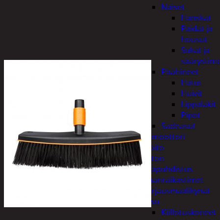
Naiset
Hanskat
Paidat ja
housut
Sukat ja
säärystim
Päähineet
Hatut
Huivit
Lippalakit
Pipot
Sadeasut
Auto, vene ja moottori
Autonhoito
Auton
sisäpuhdistus
Ilmanraikastimet
Korjausmaalikynät
Pesu
Kiillotuskoneet