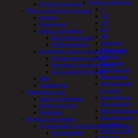
Hylsyt ja vääntimet
Vinssit ja varusteet
1"
Öljyt, suodattimet ja nesteet
1/2"
Avaimet
1/4"
Imupumput
3/4"
Letkut ja tarvikkeet
3/8
Jäähdyttäjänletkut
Adapterit
Polttoaineletkut
Kärkisarjat
Liuottimet, massat, ja muut kemikaalit
Räikät ja
Alustamassat ja pakkelit
vääntimet
Kemikaalit, sprayt ja silikonit
Iskumeisselit
Lasi ja jäähdytinnesteet
Jakoavaimet
Öljyt
Kiintoavaimet
Suodattimet
ja -sarjat
Pakoputken osat
Kuusiokolo ja
Laipat ja kiinnikkeet
torx-avaimet
Putket ja kulmat
Momenttiavaim
Tarvikkeet
Ruuvimeisselit
Perävaunutarvikkeet
ja -sarjat
Hinausköydet, kiristysliinat ja kiinnikkeet
Nitojat ja niitit
Hinausköydet