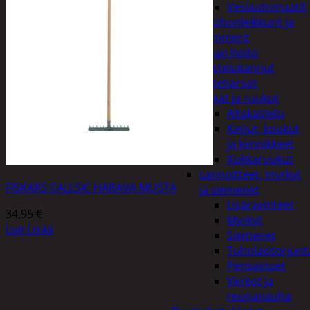
Vesiautomaatit
Ruohonleikkurit ja
trimmerit
Puutarhan hoito
Kastelukannut
Kateharsot
Kukat ja ruukut
Altakastelu
Ketjut, koukut
ja kiinnikkeet
Kukkaruukut
Lannoitteet, myrkyt
FISKARS CALLSIC HARAVA MUSTA
ja siemenet
Lisäravinteet
34,95
€
Myrkyt
Lue Lisää
Siemenet
Tuholaistorjunt
Pensastuet
Verkot ja
reunanauha