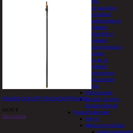
Piha ja puutarha
Grillaus ja savustus
Piharakennukset
Kasvihuoneet ja
tarvikkeet
Paviljonkit ja
tarvikkeet
Puutarhavajat ja
katokset
Ulko-wc ja
tarvikkeet
Piharakentaminen
Puutarhakalusteet
Keinut
Pehmusteet
FISKARS QUICKFIT TELESKOOPPIVARSI L
Pöydät, tuolit ja
kalusteryhmät
64,90
€
Puutarhakoneet
Osta tuote
Kärryt
Metsurin työkalut
Halkomakoneet