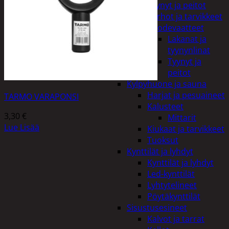
Tyynyt ja peitot
Verhot ja tarvikkeet
Vuodevaatteet
Lakanat ja
tyynynlinat
Tyynyt ja
peitot
Kylpyhuone ja sauna
Harjat ja pesuaineet
TARMO VARAPONSI
Kalusteet
3,30
€
Mittarit
Lue Lisää
Kiukaat ja tarvikkeet
Tuoksut
Kynttilät ja lyhdyt
Kynttilät ja lyhdyt
Led-kynttilät
Lyhtytelineet
Pöytäkynttilät
Sisustusesineet
Kalvot ja tarrat