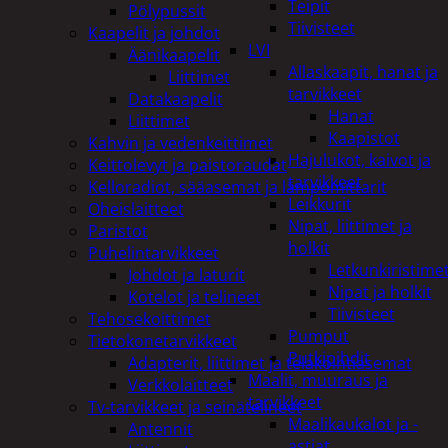
Teipit
Pölypussit
Tiivisteet
Kaapelit ja johdot
LVI
Äänikaapelit
Allaskaapit, hanat ja
Liittimet
tarvikkeet
Datakaapelit
Hanat
Liittimet
Kaapistot
Kahvin ja vedenkeittimet
Hajulukot, kaivot ja
Keittolevyt ja paistoraudat
tarvikkeet
Kelloradiot, sääasemat ja lämpömittarit
Leikkurit
Oheislaitteet
Nipat, liittimet ja
Paristot
holkit
Puhelintarvikkeet
Letkunkiristime
Johdot ja laturit
Nipat ja holkit
Kotelot ja telineet
Tiivisteet
Tehosekoittimet
Pumput
Tietokonetarvikkeet
Putkipihdit
Adapterit, liittimet ja telakointiasemat
Maalit, muuraus ja
Verkkolaitteet
tarvikkeet
Tv-tarvikkeet ja seinätelineet
Maalikaukalot ja -
Antennit
astiat