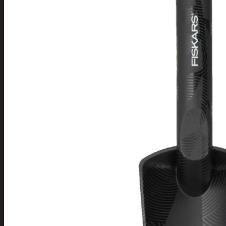
Tuotevalikoima
Poistotuotteet
Kausituotteet
Joulu
Joulu- ja kausivalot
Eläimet ja
tontut
Kyntteliköt
Valoketjut ja
kuusenvalot
Joulukoristeet
Kranssit ja
asetelmat
Tontut ja
muut
Joulutekstiilit
Paketointi
Marjastus
Talvi
Päivittäistavarat