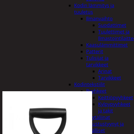
Kodin lämmitys ja
tuuletus
Ilmanvaihto
Suodattimet
Tuulettimet ja
Ilmastointilaitte
Kaasulämmittimet
Patterit
Tulisijat ja
tarvikkeet
Arinat
Tarvikkeet
Kodintekstiilit
Pyyhkeet
Keittiöpyyhkeet
Kylpypyyhkeet
ja takit
Pöytäliinat
Sisustustyynyt ja
päälliset