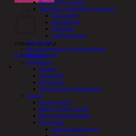
Pesuharjat ja -sienet
Ostoskori
Shampoot, hoitaineet ja saippuat
Hoitoaineet
Käsisaippuat
Shampoot
Suihkusaippuat
Hyvinvointi
Ostoskori on tyhjä.
Muu kauneuden ja terveydenhoito
Takaisin kauppaan
Paperit
Pyykinpesu
Kuivaus
Pesuaineet
Pesupussit
Silitysraudat ja silityslaudat
Siivous
Liinat ja sienet
Mopit, harjat ja varret
Muut siivoustarvikkeet
Pesuaineet
Viemärinavausaineet
Yleispesuaineet