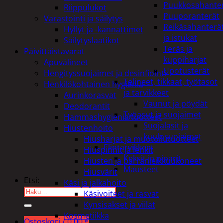
Puukkosahante
Riippulukot
Puuporanterät
Varastointi ja säilytys
Reikäsahanterä
Hyllyt ja -kannattimet
ja istukat
Säilytyslaatikot
Teräs ja
Päivittäistavarat
kuppiharjat
Apuvälineet
Upotusterät
Hengityssuojaimet ja desinfiointi
Telineet, tikkaat, työtasot
Henkilökohtainen hygienia
ja tarvikkeet
Aurinkorasvat
Vaunut ja pöydät
Deodorantit
Työasut ja suojaimet
Hammashygienia tuotteet
Suojalasit ja
Hiustenhoito
kuulosuojaimet
Hiusharjat ja muotoilutuotteet
Elintarvikkeet
Hiuspinnit ja lenkit
Keksit ja piparit
Hiusten ja parranleikkuukoneet
Mausteet
Hiusvärit
Etsi:
Käsi ja jalkahoito
Käsivoiteet ja rasvat
Kynsisakset ja viilat
Kosmetiikka
Ostoskori /
0,00
€