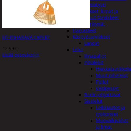
Miniatyyri
Sakset, liimat ja
muut tarvikkeet
Värikynät
Harrasteet
Käsityötarvikkeet
LEHTIHARAVA EXPERT
Langat
12,99
€
Lelut
Lisää ostoskoriin
Ilmapallot
Pihalelut
Hiekkalaatikkole
Muut pihalelut
Pallot
Vesipyssyt
Radio-ohjattavat
Sisälelut
Leikkiautot ja
työkoneet
Muovailuvahat
ja limat