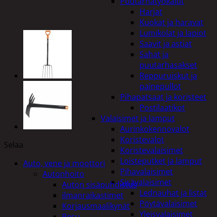
Puutarhatyökalut
Harjat
Kuokat ja haravat
Lumikolat ja lapiot
Saavit ja astiat
Sahat ja
puutarhasakset
Reppuruiskut ja
painepullot
Pihapatsaat ja koristeet
Postilaatikot
Valaisimet ja lamput
Aurinkokennovalot
Koristevalot
Selaa
Koristevalaisimet
Loisteputket ja lamput
Auto, vene ja moottori
Pihavalaisimet
Autonhoito
Sisävalaisimet
Auton sisäpuhdistus
Lednauhat ja listat
ilmanraikastimet
Pöytävalaisimet
Korjausmaalikynät
Yleisvalaisimet
Pesu