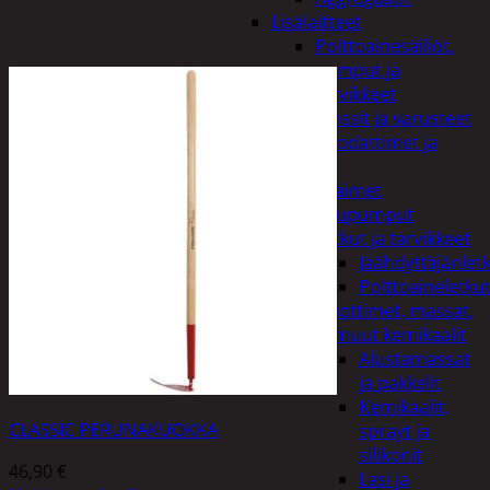
Lisälaitteet
Polttoainesäiliöt,
pumput ja
tarvikkeet
Vinssit ja varusteet
Öljyt, suodattimet ja
nesteet
Avaimet
Imupumput
Letkut ja tarvikkeet
Jäähdyttäjänlet
Polttoaineletku
Liuottimet, massat,
ja muut kemikaalit
Alustamassat
ja pakkelit
Kemikaalit,
CLASSIC PERUNAKUOKKA
sprayt ja
silikonit
46,90
€
Lasi ja