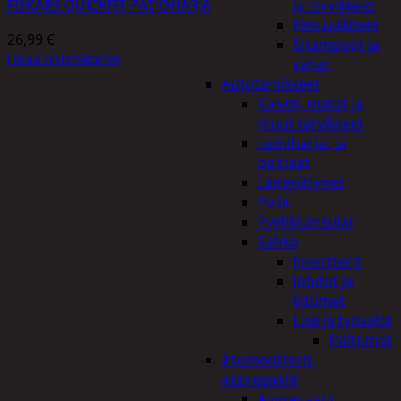
FISKARS QUICKFIT PATIOHARJA
ja tarvikkeet
Pesuvälineet
26,99
€
Shampoot ja
Lisää ostoskoriin
vahat
Autotarvikkeet
Kalvot, matot ja
muut tarvikkeet
Lumiharjat ja
peitteet
Lämmittimet
Peilit
Pyyhkijänsulat
Sähkö
Invertterit
Johdot ja
liittimet
Lisä ja työvalot
Polttimot
Irtomoottorit,
aggregaatit
Aggregaatit