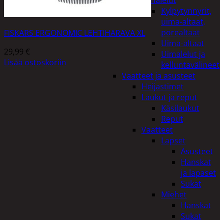
uimalelut
Kylpytynnyrit,
uima-altaat,
porealtaat
FISKARS ERGONOMIC LEHTIHARAVA XL
Uima-altaat
29,99
€
Uimalelut ja
Lisää ostoskoriin
kelluntavälineet
Vaatteet ja asusteet
Heijastimet
Laukut ja reput
Käsilaukut
Reput
Vaatteet
Lapset
Asusteet
Hanskat
ja lapaset
Sukat
Miehet
Hanskat
Sukat