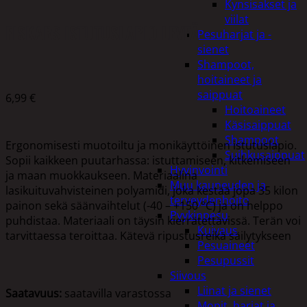
Kynsisakset ja
viilat
FISKARS ISTUTUSLAPIO LEVEÄ
Pesuharjat ja -
sienet
Shampoot,
hoitaineet ja
saippuat
6,99
€
Hoitoaineet
Käsisaippuat
Shampoot
Ergonomisesti muotoiltu ja monikäyttöinen istutuslapio.
Suihkusaippuat
Sopii kaikkeen puutarhassa: istuttamiseen, kitkemiseen
Hyvinvointi
ja maan muokkaukseen. Materiaalina
Muu kauneuden ja
lasikuituvahvisteinen polyamidi, joka kestää jopa 35 kilon
terveydenhoito
painon sekä säänvaihtelut (-40 – +150 °C) ja on helppo
Pyykinpesu
puhdistaa. Materiaali on täysin kierrätettävissä. Terän voi
Kuivaus
tarvittaessa teroittaa. Kätevä ripustusreikä säilytykseen
Pesuaineet
Pesupussit
Siivous
Liinat ja sienet
Saatavuus:
saatavilla varastossa
Mopit, harjat ja