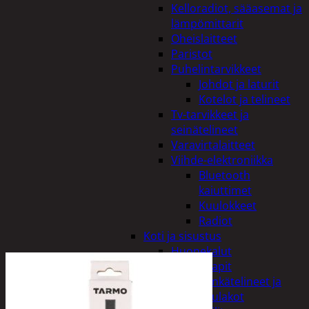
Kelloradiot, sääasemat ja
lämpömittarit
Oheislaitteet
Paristot
Puhelintarvikkeet
Johdot ja laturit
Kotelot ja telineet
Tv-tarvikkeet ja
seinätelineet
Varavirtalaitteet
Viihde-elektroniikka
Bluetooth
kaiuttimet
Kuulokkeet
Radiot
Koti ja sisustus
Huonekalut
Kaapit
Kenkätelineet ja
naulakot