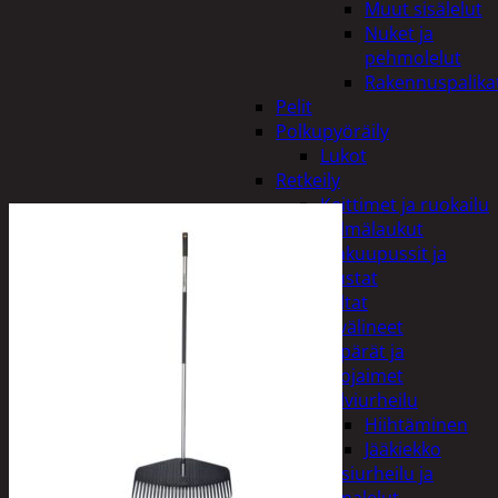
Muut sisälelut
Nuket ja
pehmolelut
Rakennuspalika
Pelit
Polkupyöräily
Lukot
Retkeily
Keittimet ja ruokailu
Kylmälaukut
Makuupussit ja
alustat
Teltat
Urheiluvälineet
Kypärät ja
suojaimet
Talviurheilu
Hiihtäminen
Jääkiekko
Vesiurheilu ja