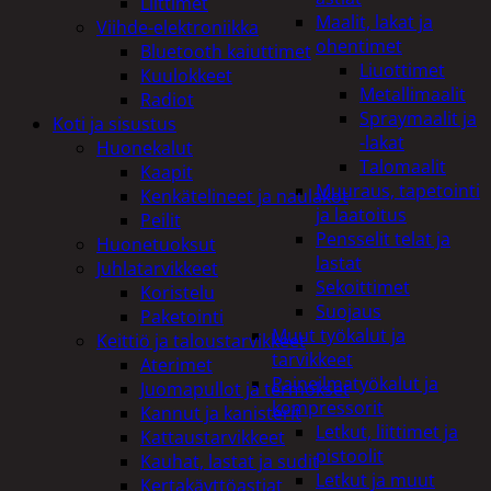
Liittimet
Maalit, lakat ja
Viihde-elektroniikka
ohentimet
Bluetooth kaiuttimet
Liuottimet
Kuulokkeet
Metallimaalit
Radiot
Spraymaalit ja
Koti ja sisustus
-lakat
Huonekalut
Talomaalit
Kaapit
Muuraus, tapetointi
Kenkätelineet ja naulakot
ja laatoitus
Peilit
Pensselit telat ja
Huonetuoksut
lastat
Juhlatarvikkeet
Sekoittimet
Koristelu
Suojaus
Paketointi
Muut työkalut ja
Keittiö ja taloustarvikkeet
tarvikkeet
Aterimet
Paineilmatyökalut ja
Juomapullot ja termokset
kompressorit
Kannut ja kanisterit
Letkut, liittimet ja
Kattaustarvikkeet
pistoolit
Kauhat, lastat ja sudit
Letkut ja muut
Kertakäyttöastiat