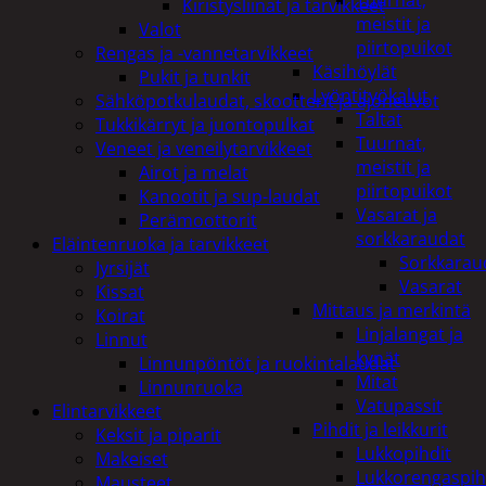
Tuurnat,
Kiristysliinat ja tarvikkeet
meistit ja
Valot
piirtopuikot
Rengas ja -vannetarvikkeet
Käsihöylät
Pukit ja tunkit
Lyöntityökalut
Sähköpotkulaudat, skootterit ja ajoneuvot
Taltat
Tukkikärryt ja juontopulkat
Tuurnat,
Veneet ja veneilytarvikkeet
meistit ja
Airot ja melat
piirtopuikot
Kanootit ja sup-laudat
Vasarat ja
Perämoottorit
sorkkaraudat
Eläintenruoka ja tarvikkeet
Sorkkarau
Jyrsijät
Vasarat
Kissat
Mittaus ja merkintä
Koirat
Linjalangat ja
Linnut
kynät
Linnunpöntöt ja ruokintalaudat
Mitat
Linnunruoka
Vatupassit
Elintarvikkeet
Pihdit ja leikkurit
Keksit ja piparit
Lukkopihdit
Makeiset
Lukkorengaspih
Mausteet