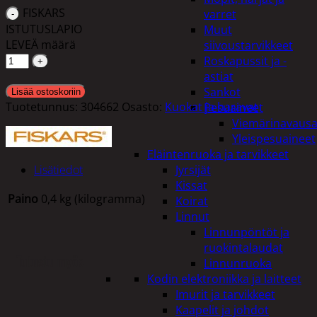
FISKARS
varret
ISTUTUSLAPIO
Muut
LEVEÄ määrä
siivoustarvikkeet
Roskapussit ja -
astiat
Sankot
Lisää ostoskoriin
Tuotetunnus:
304662
Osasto:
Kuokat ja haravat
Pesuaineet
Viemärinavausa
Yleispesuaineet
Eläintenruoka ja tarvikkeet
Lisätiedot
Jyrsijät
Kissat
Paino
0,4 kg (kilogramma)
Koirat
Linnut
Linnunpöntöt ja
ruokintalaudat
Tutustu myös
Linnunruoka
Kodin elektroniikka ja laitteet
Imurit ja tarvikkeet
Kaapelit ja johdot