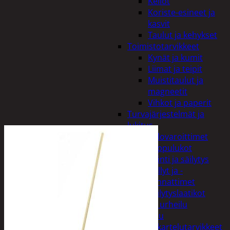
Kellot
Koriste-esineet ja
kasvit
Taulut ja kehykset
Toimistotarvikkeet
Kynät ja kumit
Liimat ja teipit
Muistitaulut ja
magneetit
Vihkot ja paperit
Turvajärjestelmät ja
lukitus
Palovaroittimet
Riippulukot
Varastointi ja säilytys
Hyllyt ja -
kannattimet
Säilytyslaatikot
Vapaa-aika ja urheilu
Askartelu
Askartelutarvikkeet