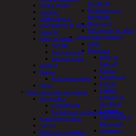
tarvikkeet
Lasit ja mukit
Maaliruiskut ja
Lautaset
tarvikkeet
Leikkuulaudat
Naulaimet
Leivinpaperit ja foliot
Pulttipyssyt ja räikät
Leivonta
Rakennusmateriaalit
Padat ja kattilat
Listat
Kattilat
Pienrauta
Paistinpannut
Lukot ja
Vuoat ja padat
hakaset
Säilöntä
Koukut
Tiskaus
Kalustejalat
Astianpesuaineet
Kulmat
vaa'at
Sakkelit,
Kodin lämmitys ja tuuletus
pylpyrät ja
Ilmanvaihto
tarvikkeet
Suodattimet
Saranat
Tuulettimet ja Ilmastointilaitteet
Vaijerilukot ja
Kaasulämmittimet
klemmarit
Patterit
Vetimet ja
Tulisijat ja tarvikkeet