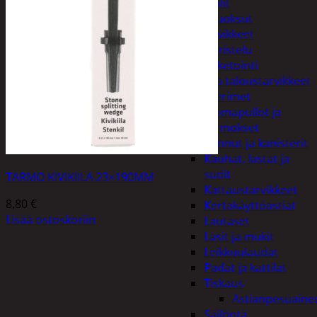
Peilit
Huonetuoksut
Juhlatarvikkeet
Koristelu
Paketointi
Keittiö ja taloustarvikkeet
Aterimet
Juomapullot ja
termokset
Kannut ja kanisterit
Kauhat, lastat ja
sudit
TARMO KIVIKIILA 23×190MM
Kattaustarvikkeet
8,80
€
Kertakäyttöastiat
Lisää ostoskoriin
Lautaset
Lasit ja mukit
Leikkuulaudat
Padat ja kattilat
Tiskaus
Astianpesuaine
Säilöntä