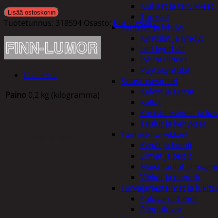
Kiukaat ja tarvikkeet
Lisää ostoskoriin
Tuoksut
Tuotetunnus:
318594
Osasto:
Koristevalot
Kynttilät ja lyhdyt
Kynttilät ja lyhdyt
Led-kynttilät
Lyhtytelineet
Pöytäkynttilät
Lisätiedot
Sisustusesineet
Kalvot ja tarrat
Paino
0,2 kg (kilogramma)
Kellot
Koriste-esineet ja kas
Taulut ja kehykset
Toimistotarvikkeet
Tutustu myös
Kynät ja kumit
Liimat ja teipit
Muistitaulut ja magne
Vihkot ja paperit
Turvajärjestelmät ja lukitu
Palovaroittimet
Riippulukot