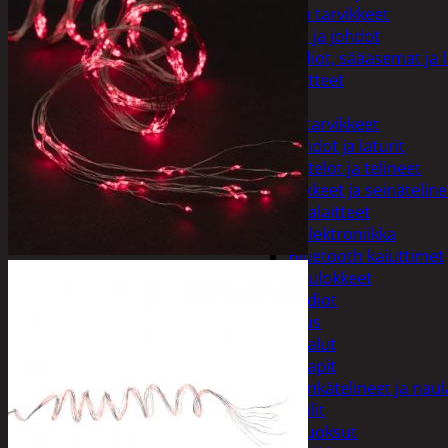
Imurit ja tarvikkeet
Kaapelit ja johdot
Kelloradiot, sääasemat ja 
Oheislaitteet
Paristot
Puhelintarvikkeet
Johdot ja laturit
Kotelot ja telineet
Tv-tarvikkeet ja seinäteline
Varavirtalaitteet
Viihde-elektroniikka
Bluetooth kaiuttimet
Kuulokkeet
Radiot
Koti ja sisustus
Huonekalut
Kaapit
Kenkätelineet ja naul
Peilit
Huonetuoksut