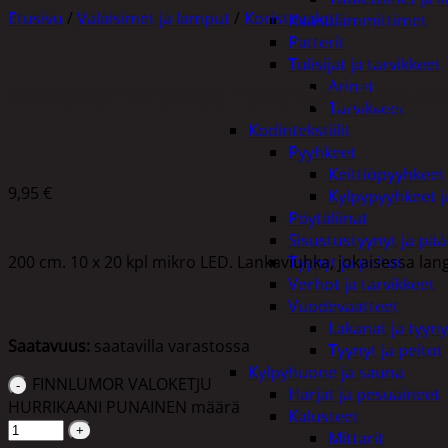
Etusivu
/
Valaisimet ja lamput
/
Koristevalot
Kaasulämmittimet
Patterit
Tulisijat ja tarvikkeet
Arinat
FINNLUMOR VALOKETJU HURRIKAANI PUNAINE
Tarvikkeet
Kodintekstiilit
Pyyhkeet
Keittiöpyyhkeet
9,95
€
Kylpypyyhkeet ja
Pöytäliinat
Sisustustyynyt ja pääl
200 cm. 10 x 20 kpl mikro LED. Lankaviuhka, jokaisessa lang
Tyynyt ja peitot
Verhot ja tarvikkeet
Vuodevaatteet
Lakanat ja tyyny
Saatavuus:
saatavilla varastossa
Tyynyt ja peitot
Kylpyhuone ja sauna
FINNLUMOR VALOKETJU
Harjat ja pesuaineet
HURRIKAANI PUNAINEN määrä
Kalusteet
Mittarit