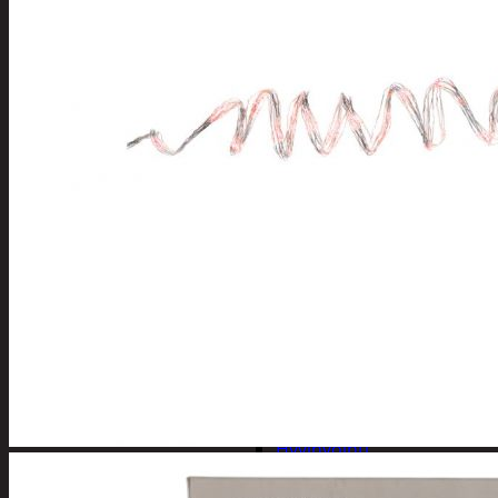
Henkilökohtainen hygienia
Deodorantit
Hiustenhoito
Hiusharjat ja m
Hiuspinnit ja len
Hiusvärit
Hiusten ja parr
Hammashygienia tuo
Kosmetiikka
Käsi ja jalkahoito
Käsivoiteet ja r
Kynsisakset ja vi
Pesuharjat ja -sienet
Shampoot, hoitaineet
Hoitoaineet
Käsisaippuat
Shampoot
Suihkusaippuat
Hyvinvointi
Muu kauneuden ja tervey