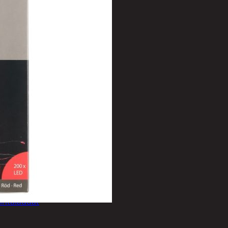
t
et
ineet
intalaudat