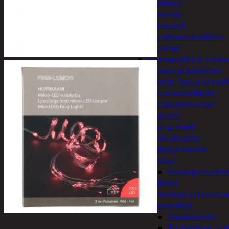
Juhlatarvikkeet
Koristelu
Paketointi
Keittiö ja taloustarvikkeet
Aterimet
Juomapullot ja termo
Kannut ja kanisterit
Kauhat, lastat ja sudi
Kattaustarvikkeet
Kertakäyttöastiat
Lautaset
Lasit ja mukit
Leikkuulaudat
Padat ja kattilat
Tiskaus
Astianpesuaine
Säilöntä
Kodin lämmitys ja tuuletu
Ilmanvaihto
Suodattimet
Tuulettimet ja I