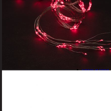
Tuotevalikoima
Poistotuotteet
Kausituotteet
Joulu
Joulu- ja kausivalot
Eläimet ja tontu
Kyntteliköt
Valoketjut ja k
Joulukoristeet
Kranssit ja ase
Tontut ja muut
Joulutekstiilit
Paketointi
Marjastus
Talvi
Päivittäistavarat
Apuvälineet
Hengityssuojaimet ja desin