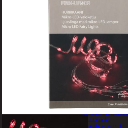
Pyykinpesu
Kuivaus
Pesuaineet
Pesupussit
Siivous
Liinat ja sienet
Mopit, harjat ja varre
Muut siivoustarvikke
Roskapussit ja -astiat
Sankot
Pesuaineet
Viemärinavausa
Yleispesuaineet
Eläintenruoka ja tarvikkeet
Jyrsijät
Kissat
Koirat
Linnut
Linnunpöntöt ja ruok
Linnunruoka
Kodin elektroniikka ja laitteet