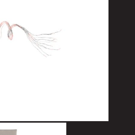
uotoilutuotteet
kit
anleikkuukoneet
tteet
asvat
ilat
 ja saippuat
denhoito