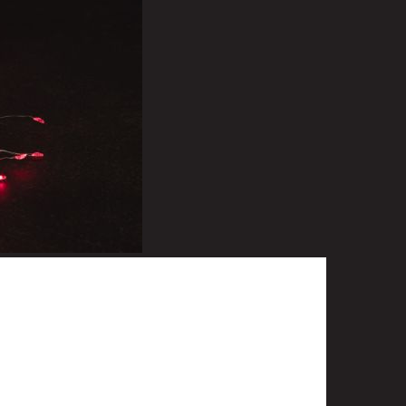
t
uusenvalot
telmat
fiointi