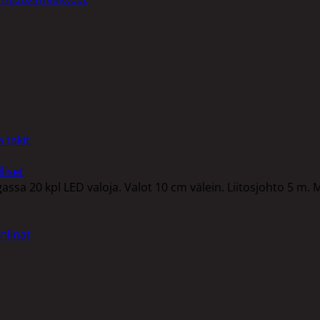
N
 takit
liset
assa 20 kpl LED valoja. Valot 10 cm välein. Liitosjohto 5 m. 
nlinat