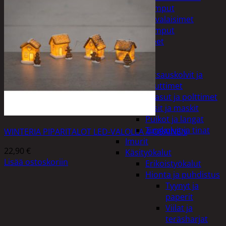
Taskulamput
Työmaavalaisimet
Taskulamput
Tarvikkeet
Työkalut
Hitsaus
Hitsauskolvit ja
suuttimet
Kaasut ja polttimet
Lasit ja maskit
Puikot ja langat
Tinakolvit ja tinat
WINTERIA PIPARITALOT LED-VALOLLA 4-OSAINEN
Imurit
22,90
€
Käsityökalut
Lisää ostoskoriin
Erikoistyökalut
Hionta ja puhdistus
Tyynyt ja
paperit
Viilat ja
teräsharjat