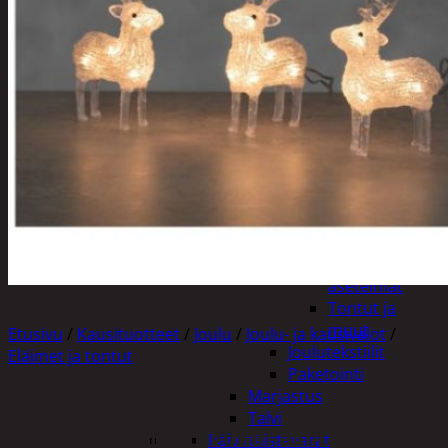
Tuotevalikoima
Poistotuotteet
Kausituotteet
Joulu
Joulu- ja kausivalot
Eläimet ja
tontut
Kyntteliköt
Valoketjut ja
kuusenvalot
Joulukoristeet
Kranssit ja
asetelmat
Tontut ja
muut
Etusivu
/
Kausituotteet
/
Joulu
/
Joulu- ja kausivalot
/
Joulutekstiilit
Eläimet ja tontut
Paketointi
Marjastus
Talvi
FINNLUMOR AKRYYLI POROT 3KPL
Päivittäistavarat