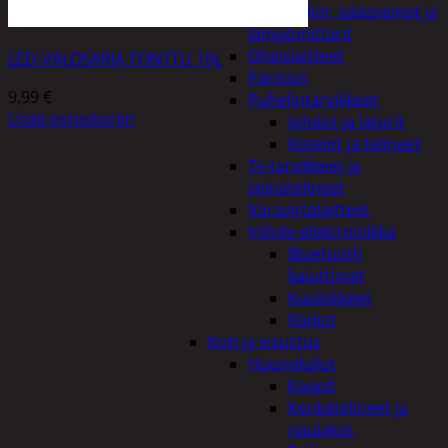
Kelloradiot, sääasemat ja
lämpömittarit
Oheislaitteet
LED-VALOSARJA TONTTU 10L
Paristot
9,99
€
Puhelintarvikkeet
Lisää ostoskoriin
Johdot ja laturit
Kotelot ja telineet
Tv-tarvikkeet ja
seinätelineet
Varavirtalaitteet
Viihde-elektroniikka
Bluetooth
kaiuttimet
Kuulokkeet
Radiot
Koti ja sisustus
Huonekalut
Kaapit
Kenkätelineet ja
naulakot