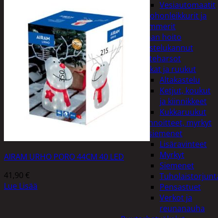
Vesiautomaatit
Ruohonleikkurit ja
trimmerit
Puutarhan hoito
Kastelukannut
Kateharsot
Kukat ja ruukut
Altakastelu
Ketjut, koukut
ja kiinnikkeet
Kukkaruukut
Lannoitteet, myrkyt
ja siemenet
Lisäravinteet
Myrkyt
AIRAM URHO PORO 44CM 40 LED
Siemenet
41,90
€
Tuholaistorjunt
Lue Lisää
Pensastuet
Verkot ja
reunanauha