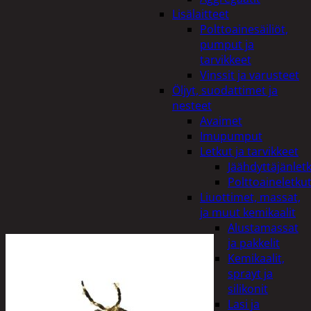
Lisälaitteet
Polttoainesäiliöt,
pumput ja
tarvikkeet
Vinssit ja varusteet
Öljyt, suodattimet ja
nesteet
Avaimet
Imupumput
Letkut ja tarvikkeet
Jäähdyttäjänlet
Polttoaineletku
Liuottimet, massat,
ja muut kemikaalit
Alustamassat
ja pakkelit
Kemikaalit,
sprayt ja
silikonit
Lasi ja