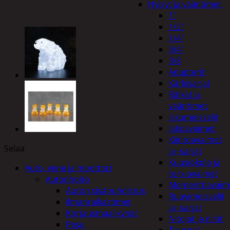
Hylsyt ja vääntimet
1"
1/2"
1/4"
3/4"
3/8
Adapterit
Kärkisarjat
Räikät ja
vääntimet
Iskumeisselit
Jakoavaimet
Kiintoavaimet
Selaa
ja -sarjat
Kuusiokolo ja
Auto, vene ja moottori
torx-avaimet
Autonhoito
Momenttiavaim
Auton sisäpuhdistus
Ruuvimeisselit
ilmanraikastimet
ja -sarjat
Korjausmaalikynät
Nitojat ja niitit
Pesu