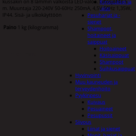
kussakin on 8 lämmin valkoista LED-valoa. Liitosjohto 5
Kynsisakset ja
m. Muuntaja 220-240V 50-60Hz 250mA, 4,5V 50Hz 1,35W,
viilat
IP44. Sisä- ja ulkokäyttöön
Pesuharjat ja -
sienet
Paino
1 kg (kilogramma)
Shampoot,
hoitaineet ja
saippuat
Hoitoaineet
Tutustu myös
Käsisaippuat
Shampoot
Suihkusaippuat
Hyvinvointi
Muu kauneuden ja
terveydenhoito
Pyykinpesu
Kuivaus
Pesuaineet
Pesupussit
Siivous
Liinat ja sienet
Mopit, harjat ja