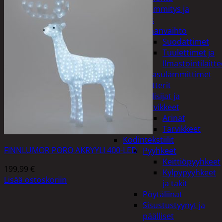
Kodin lämmitys ja
tuuletus
Ilmanvaihto
Suodattimet
Tuulettimet ja
Ilmastointilaitte
Kaasulämmittimet
Patterit
Tulisijat ja
tarvikkeet
Arinat
Tarvikkeet
Kodintekstiilit
FINNLUMOR PORO AKRYYLI 400-LED
Pyyhkeet
Keittiöpyyhkeet
199,99
€
Kylpypyyhkeet
Lisää ostoskoriin
ja takit
Pöytäliinat
Sisustustyynyt ja
päälliset