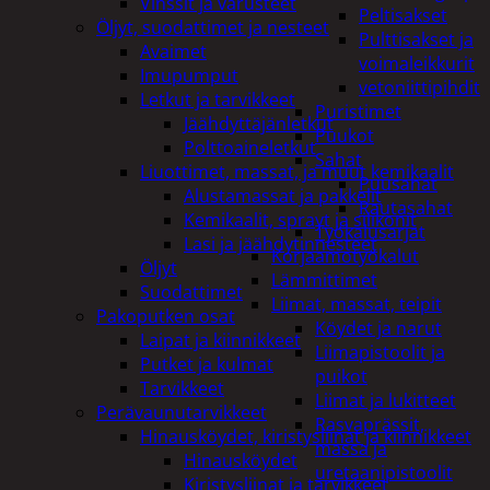
Vinssit ja varusteet
Peltisakset
Öljyt, suodattimet ja nesteet
Pulttisakset ja
Avaimet
voimaleikkurit
Imupumput
vetoniittipihdit
Letkut ja tarvikkeet
Puristimet
Jäähdyttäjänletkut
Puukot
Polttoaineletkut
Sahat
Liuottimet, massat, ja muut kemikaalit
Puusahat
Alustamassat ja pakkelit
Rautasahat
Kemikaalit, sprayt ja silikonit
Työkalusarjat
Lasi ja jäähdytinnesteet
Korjaamotyökalut
Öljyt
Lämmittimet
Suodattimet
Liimat, massat, teipit
Pakoputken osat
Köydet ja narut
Laipat ja kiinnikkeet
Liimapistoolit ja
Putket ja kulmat
puikot
Tarvikkeet
Liimat ja lukitteet
Perävaunutarvikkeet
Rasvaprässit,
Hinausköydet, kiristysliinat ja kiinnikkeet
massa ja
Hinausköydet
uretaanipistoolit
Kiristysliinat ja tarvikkeet