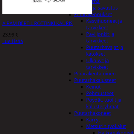
Piha ja puutarha
Grillaus ja savustus
Piharakennukset
Kasvihuoneet ja
AIRAM BERTIL ROTTINKI KAURIS
tarvikkeet
Paviljonkit ja
23,99
€
tarvikkeet
Lue Lisää
Puutarhavajat ja
katokset
Ulko-wc ja
tarvikkeet
Piharakentaminen
Puutarhakalusteet
Keinut
Pehmusteet
Pöydät, tuolit ja
kalusteryhmät
Puutarhakoneet
Kärryt
Metsurin työkalut
Halkomakoneet