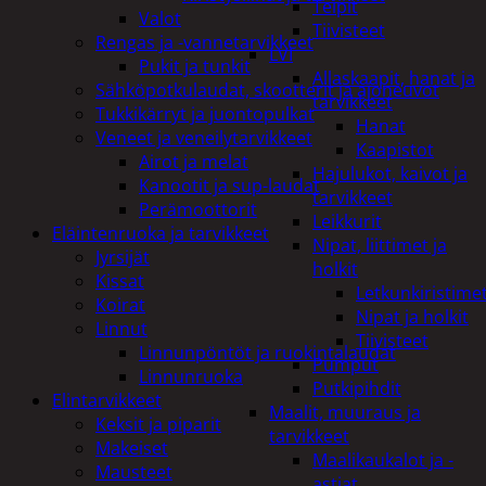
Teipit
Valot
Tiivisteet
Rengas ja -vannetarvikkeet
LVI
Pukit ja tunkit
Allaskaapit, hanat ja
Sähköpotkulaudat, skootterit ja ajoneuvot
tarvikkeet
Tukkikärryt ja juontopulkat
Hanat
Veneet ja veneilytarvikkeet
Kaapistot
Airot ja melat
Hajulukot, kaivot ja
Kanootit ja sup-laudat
tarvikkeet
Perämoottorit
Leikkurit
Eläintenruoka ja tarvikkeet
Nipat, liittimet ja
Jyrsijät
holkit
Kissat
Letkunkiristime
Koirat
Nipat ja holkit
Linnut
Tiivisteet
Linnunpöntöt ja ruokintalaudat
Pumput
Linnunruoka
Putkipihdit
Elintarvikkeet
Maalit, muuraus ja
Keksit ja piparit
tarvikkeet
Makeiset
Maalikaukalot ja -
Mausteet
astiat