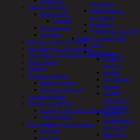
Pölypussit
tarvikkeet
Kaapelit ja johdot
Maaliruiskut ja
Äänikaapelit
tarvikkeet
Liittimet
Naulaimet
Datakaapelit
Pulttipyssyt ja räikät
Liittimet
Rakennusmateriaalit
Kahvin ja vedenkeittimet
Listat
Keittolevyt ja paistoraudat
Pienrauta
Kelloradiot, sääasemat ja lämpömittarit
Lukot ja
Oheislaitteet
hakaset
Paristot
Koukut
Puhelintarvikkeet
Kalustejalat
Johdot ja laturit
Kulmat
Kotelot ja telineet
Sakkelit,
Tehosekoittimet
pylpyrät ja
Tietokonetarvikkeet
tarvikkeet
Adapterit, liittimet ja telakointiasemat
Saranat
Verkkolaitteet
Vaijerilukot ja
Tv-tarvikkeet ja seinätelineet
klemmarit
Antennit
Vetimet ja
Liittimet