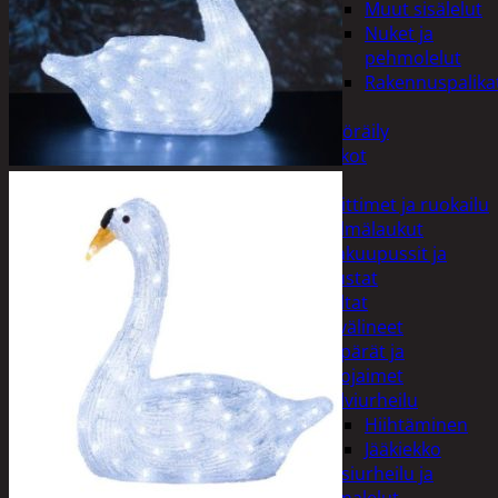
Muut sisälelut
Nuket ja
pehmolelut
Rakennuspalika
Pelit
Polkupyöräily
Lukot
Retkeily
Keittimet ja ruokailu
Kylmälaukut
Makuupussit ja
alustat
Teltat
Urheiluvälineet
Kypärät ja
suojaimet
Talviurheilu
Hiihtäminen
Jääkiekko
Vesiurheilu ja