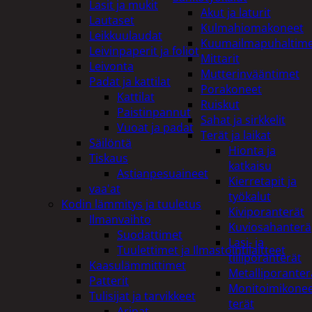
Lasit ja mukit
Akut ja laturit
Lautaset
Kulmahiomakoneet
Leikkuulaudat
Kuumailmapuhaltim
Leivinpaperit ja foliot
Mittarit
Leivonta
Mutterinvääntimet
Padat ja kattilat
Porakoneet
Kattilat
Ruiskut
Paistinpannut
Sahat ja sirkkelit
Vuoat ja padat
Terät ja laikat
Säilöntä
Hionta ja
Tiskaus
katkaisu
Astianpesuaineet
Kierretapit ja
vaa'at
työkalut
Kodin lämmitys ja tuuletus
Kiviporanterät
Ilmanvaihto
Kuviosahanterä
Suodattimet
Lasi- ja
Tuulettimet ja Ilmastointilaitteet
tiiliporanterät
Kaasulämmittimet
Metalliporanter
Patterit
Monitoimikone
Tulisijat ja tarvikkeet
terät
Arinat