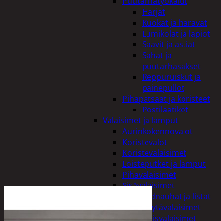
Puutarhatyökalut
Harjat
Kuokat ja haravat
Lumikolat ja lapiot
Saavit ja astiat
Sahat ja
puutarhasakset
Reppuruiskut ja
painepullot
Pihapatsaat ja koristeet
Postilaatikot
Valaisimet ja lamput
Aurinkokennovalot
Koristevalot
Koristevalaisimet
Loisteputket ja lamput
Pihavalaisimet
Sisävalaisimet
Lednauhat ja listat
Pöytävalaisimet
Yleisvalaisimet