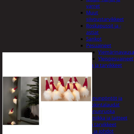
varret
Muut
siivoustarvikkeet
Roskapussit ja -
astiat
Sankot
Pesuaineet
Viemärinavausa
Yleispesuaineet
Eläintenruoka ja tarvikkeet
Jyrsijät
Kissat
Koirat
Linnut
Linnunpöntöt ja
ruokintalaudat
Linnunruoka
Kodin elektroniikka ja laitteet
Imurit ja tarvikkeet
Kaapelit ja johdot