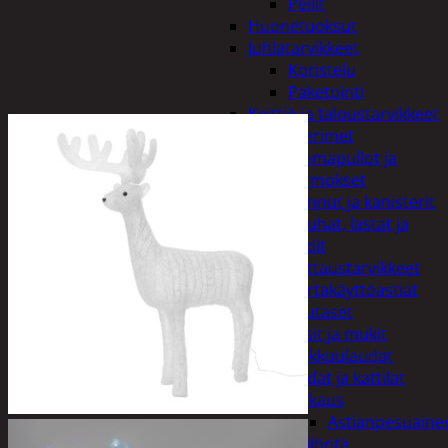
Peilit
Huonetuoksut
Juhlatarvikkeet
Koristelu
Paketointi
Keittiö ja taloustarvikkeet
Aterimet
Juomapullot ja
termokset
Kannut ja kanisterit
Kauhat, lastat ja
sudit
Kattaustarvikkeet
Kertakäyttöastiat
Lautaset
Lasit ja mukit
Leikkuulaudat
Padat ja kattilat
Tiskaus
Astianpesuaine
Säilöntä