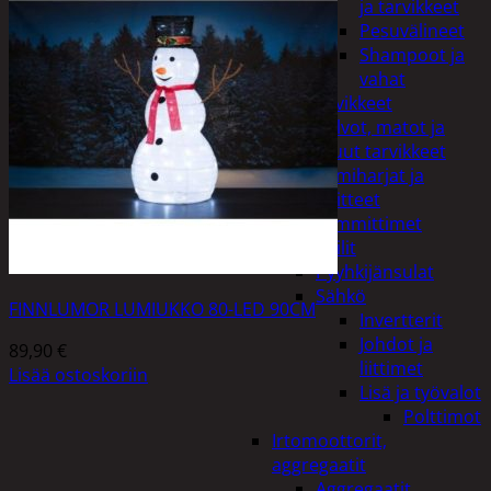
ja tarvikkeet
Pesuvälineet
Shampoot ja
vahat
Autotarvikkeet
Kalvot, matot ja
muut tarvikkeet
Lumiharjat ja
peitteet
Lämmittimet
Peilit
Pyyhkijänsulat
Sähkö
FINNLUMOR LUMIUKKO 80-LED 90CM
Invertterit
Johdot ja
89,90
€
liittimet
Lisää ostoskoriin
Lisä ja työvalot
Polttimot
Irtomoottorit,
aggregaatit
Aggregaatit