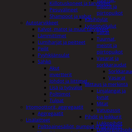
Tuurnat,
Kiillotuskoneet ja tarvikkeet
meistit ja
Pesuvälineet
piirtopuikot
Shampoot ja vahat
Käsihöylät
Autotarvikkeet
Lyöntityökalut
Kalvot, matot ja muut tarvikkeet
Taltat
Lämmittimet
Tuurnat,
Lumiharjat ja peitteet
meistit ja
Peilit
piirtopuikot
Pyyhkijänsulat
Vasarat ja
Sähkö
sorkkaraudat
Akut
Sorkkarau
invertterit
Vasarat
Johdot ja liittimet
Mittaus ja merkintä
Lisä ja työvalot
Linjalangat ja
Polttimot
kynät
Tulpat
Mitat
Irtomoottorit, aggregaatit
Vatupassit
Aggregaatit
Pihdit ja leikkurit
Lisälaitteet
Lukkopihdit
Polttoainesäiliöt, pumput ja tarvikkeet
Lukkorengaspih