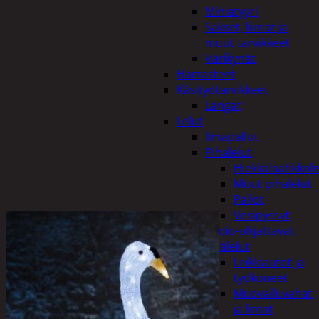
Miniatyyri
Sakset, liimat ja
muut tarvikkeet
Värikynät
Harrasteet
Käsityötarvikkeet
Langat
Lelut
Ilmapallot
Pihalelut
Hiekkalaatikkole
Muut pihalelut
Pallot
Vesipyssyt
Radio-ohjattavat
Sisälelut
Leikkiautot ja
työkoneet
Muovailuvahat
ja limat