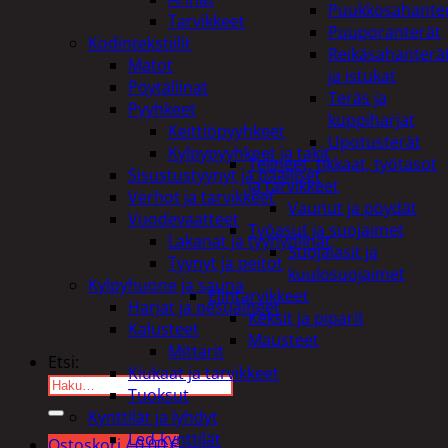
Puukkosahante
Tarvikkeet
Puuporanterät
Kodintekstiilit
Reikäsahanterä
Matot
ja istukat
Pöytäliinat
Teräs ja
Pyyhkeet
kuppiharjat
Keittiöpyyhkeet
Upotusterät
Kylpypyyhkeet ja takit
Telineet, tikkaat, työtasot
Sisustustyynyt ja päälliset
ja tarvikkeet
Verhot ja tarvikkeet
Vaunut ja pöydät
Vuodevaatteet
Työasut ja suojaimet
Lakanat ja tyynynlinat
Suojalasit ja
Tyynyt ja peitot
kuulosuojaimet
Kylpyhuone ja sauna
Elintarvikkeet
Harjat ja pesuaineet
Keksit ja piparit
Kalusteet
Mausteet
Mittarit
Etsi:
Kiukaat ja tarvikkeet
Tuoksut
Kynttilät ja lyhdyt
Led-kynttilät
Ostoskori /
0,00
€