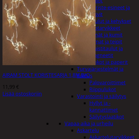
Kellot
Koriste-esineet ja
kasvit
Taulut ja kehykset
Toimistotarvikkeet
Kynät ja kumit
Liimat ja teipit
Muistitaulut ja
magneetit
Vihkot ja paperit
Turvajärjestelmät ja
AIRAM STOLT KORISTESARJA 1,8M B/O
lukitus
Palovaroittimet
11,99
€
Riippulukot
Lisää ostoskoriin
Varastointi ja säilytys
Hyllyt ja -
kannattimet
Säilytyslaatikot
Vapaa-aika ja urheilu
Askartelu
Askartelutarvikkeet