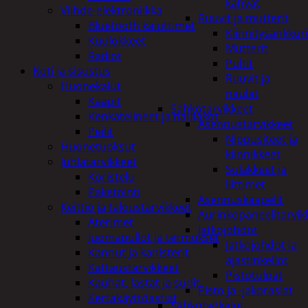
kahvat
Viihde-elektroniikka
Ruuvit ja mutterit
Bluetooth kaiuttimet
Kiinnitysankkuri
Kuulokkeet
Mutterit
Radiot
Pultit
Koti ja sisustus
Ruuvit ja
Huonekalut
naulat
Kaapit
Sähkötarvikkeet
Kenkätelineet ja naulakot
Asennustarvikkeet
Peilit
Nippusiteet ja
Huonetuoksut
kiinnikkeet
Juhlatarvikkeet
Sulakkeet ja
Koristelu
liittimet
Paketointi
Asennuskaapelit
Keittiö ja taloustarvikkeet
Aurinkopaneelitarvik
Aterimet
Jatkojohdot
Juomapullot ja termokset
Jatkojohdot ja
Kannut ja kanisterit
ajastinkellot
Kattaustarvikkeet
Pistotulpat
Kauhat, lastat ja sudit
Pisto ja -jakorasiat
Kertakäyttöastiat
Sähkötyökalut