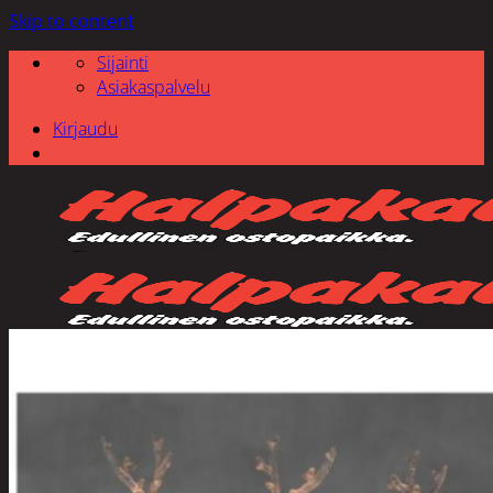
Skip to content
Sijainti
Asiakaspalvelu
Kirjaudu
Etsi: