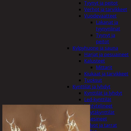
Tyynyt ja peitot
Verhot ja tarvikkeet
Vuodevaatteet
Lakanat ja
tyynynlinat
Tyynyt ja
peitot
Kylpyhuone ja sauna
Harjat ja pesuaineet
Kalusteet
Mittarit
Kiukaat ja tarvikkeet
Tuoksut
Kynttilät ja lyhdyt
Kynttilät ja lyhdyt
Led-kynttilät
Lyhtytelineet
Pöytäkynttilät
Sisustusesineet
Kalvot ja tarrat