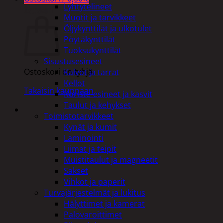
Lyhtytelineet
Ostoskori
Muotit ja tarvikkeet
Öljykynttilät ja ulkotulet
Pöytäkynttilät
Tuoksukynttilät
Sisustusesineet
Ostoskori on tyhjä.
Kalvot ja tarrat
Kellot
Takaisin kauppaan
Koriste-esineet ja kasvit
Taulut ja kehykset
Toimistotarvikkeet
Kynät ja kumit
Laminointi
Liimat ja teipit
Muistitaulut ja magneetit
Sakset
Vihkot ja paperit
Turvajärjestelmät ja lukitus
Hälyttimet ja kamerat
Palovaroittimet