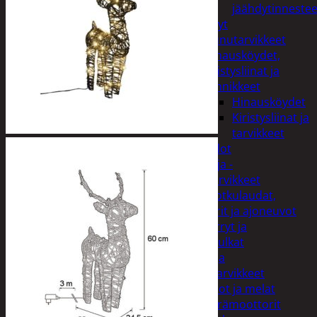
jäähdytinnestee
Öljyt
Perävaunutarvikkeet
Hinausköydet,
kiristysliinat ja
kiinnikkeet
Hinausköydet
Kiristysliinat ja
tarvikkeet
Valot
Rengas ja -
vannetarvikkeet
Sähköpotkulaudat,
skootterit ja ajoneuvot
Tukkikärryt ja
juontopulkat
Veneet ja
veneilytarvikkeet
Airot ja melat
Perämoottorit