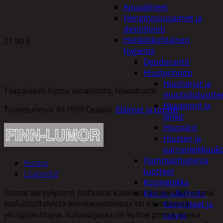
Apuvälineet
Hengityssuojaimet ja
desinfiointi
Henkilökohtainen
21,90
€
hygienia
Deodorantit
Hiustenhoito
Hiusharjat ja
Tilapäisesti loppu varastosta, tilaustuote.
muotoilutuotte
Hiuspinnit ja
Tuotetunnus:
611559
Osasto:
Eläimet ja tontut
lenkit
Hiusvärit
Hiusten ja
parranleikkuuk
Hammashygienia
Kuvaus
tuotteet
Lisätiedot
Kosmetiikka
Somat akryyliporot hohtavat kauniisti esimerkiksi osana
Käsi ja jalkahoito
jouluista/talvista koristeasetelmaa tai itsenäisenä
Käsivoiteet ja
yksityiskohtana. Valosarjassa on kolme poroa, joissa
rasvat