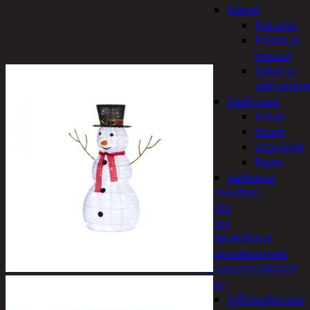
Naiset
Hanskat
Paidat ja
housut
Sukat ja
säärystim
Päähineet
Hatut
Huivit
Lippalakit
Pipot
Sadeasut
Auto, vene ja moottori
Autonhoito
Auton
sisäpuhdistus
Ilmanraikastimet
Korjausmaalikynät
Pesu
Kiillotuskoneet