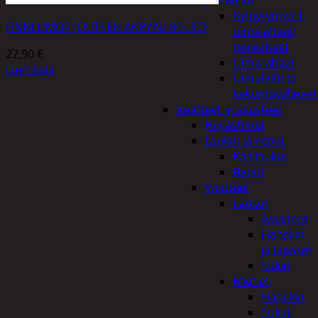
uimalelut
Kylpytynnyrit,
FINNLUMOR JOUTSEN AKRYYLI 80-LED
uima-altaat,
porealtaat
27,90
€
Uima-altaat
Lue Lisää
Uimalelut ja
kelluntavälineet
Vaatteet ja asusteet
Heijastimet
Laukut ja reput
Käsilaukut
Reput
Vaatteet
Lapset
Asusteet
Hanskat
ja lapaset
Sukat
Miehet
Hanskat
Sukat