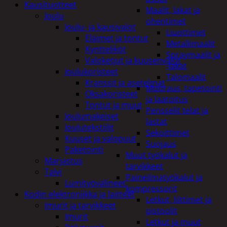
Kausituotteet
Maalit, lakat ja
Joulu
ohentimet
Joulu- ja kausivalot
Liuottimet
Eläimet ja tontut
Metallimaalit
Kyntteliköt
Spraymaalit ja
Valoketjut ja kuusenvalot
-lakat
Joulukoristeet
Talomaalit
Kranssit ja asetelmat
Muuraus, tapetointi
Oksakoristeet
ja laatoitus
Tontut ja muut
Pensselit telat ja
Joulumakeiset
lastat
Joulutekstiilit
Sekoittimet
Kuuset ja valopuut
Suojaus
Paketointi
Muut työkalut ja
Marjastus
tarvikkeet
Talvi
Paineilmatyökalut ja
Lumityövälineet
kompressorit
Kodin elektroniikka ja laitteet
Letkut, liittimet ja
Imurit ja tarvikkeet
pistoolit
Imurit
Letkut ja muut