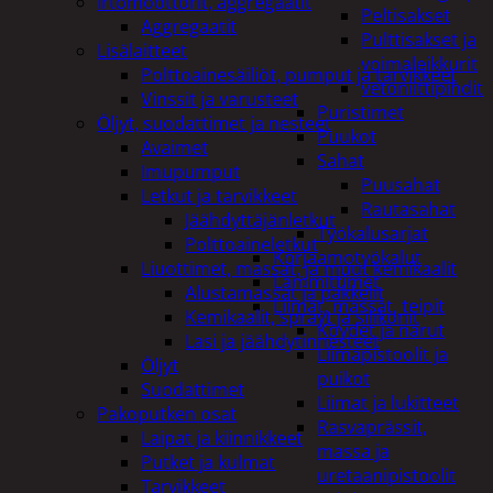
Irtomoottorit, aggregaatit
Peltisakset
Aggregaatit
Pulttisakset ja
Lisälaitteet
voimaleikkurit
Polttoainesäiliöt, pumput ja tarvikkeet
vetoniittipihdit
Vinssit ja varusteet
Puristimet
Öljyt, suodattimet ja nesteet
Puukot
Avaimet
Sahat
Imupumput
Puusahat
Letkut ja tarvikkeet
Rautasahat
Jäähdyttäjänletkut
Työkalusarjat
Polttoaineletkut
Korjaamotyökalut
Liuottimet, massat, ja muut kemikaalit
Lämmittimet
Alustamassat ja pakkelit
Liimat, massat, teipit
Kemikaalit, sprayt ja silikonit
Köydet ja narut
Lasi ja jäähdytinnesteet
Liimapistoolit ja
Öljyt
puikot
Suodattimet
Liimat ja lukitteet
Pakoputken osat
Rasvaprässit,
Laipat ja kiinnikkeet
massa ja
Putket ja kulmat
uretaanipistoolit
Tarvikkeet