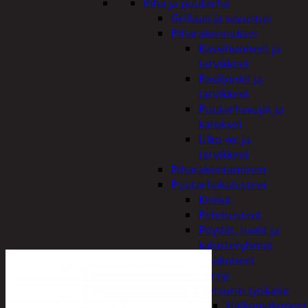
Piha ja puutarha
Grillaus ja savustus
Piharakennukset
Kasvihuoneet ja
tarvikkeet
Paviljonkit ja
tarvikkeet
Puutarhavajat ja
katokset
Ulko-wc ja
tarvikkeet
Piharakentaminen
Puutarhakalusteet
Keinut
Pehmusteet
Pöydät, tuolit ja
kalusteryhmät
Puutarhakoneet
Kärryt
Metsurin työkalut
Halkomakoneet