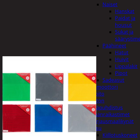
Naiset
Hanskat
Paidat ja
housut
Sukat ja
säärystim
Päähineet
Hatut
Huivit
Lippalakit
Pipot
Sadeasut
Auto, vene ja moottori
Autonhoito
Auton
sisäpuhdistus
Ilmanraikastimet
Korjausmaalikynät
Pesu
Kiillotuskoneet