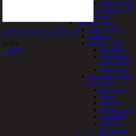
Vesiautomaatit
Ruohonleikkurit ja
trimmerit
Puutarhan hoito
Kastelukannut
MAISTO TECH R/C 1:24 FORD F-150
Kateharsot
22,95
€
Kukat ja ruukut
Lue Lisää
Altakastelu
Ketjut, koukut
ja kiinnikkeet
Kukkaruukut
Lannoitteet, myrkyt
ja siemenet
Lisäravinteet
Myrkyt
Siemenet
Tuholaistorjunt
Pensastuet
Verkot ja
reunanauha