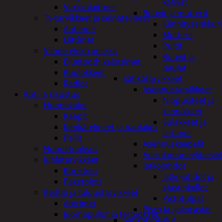
kahvat
Verkkolaitteet
Ruuvit ja mutterit
Tv-tarvikkeet ja seinätelineet
Kiinnitysankkuri
Antennit
Mutterit
Liittimet
Pultit
Viihde-elektroniikka
Ruuvit ja
Bluetooth kaiuttimet
naulat
Kuulokkeet
Sähkötarvikkeet
Radiot
Asennustarvikkeet
Koti ja sisustus
Nippusiteet ja
Huonekalut
kiinnikkeet
Kaapit
Sulakkeet ja
Kenkätelineet ja naulakot
liittimet
Peilit
Asennuskaapelit
Huonetuoksut
Aurinkopaneelitarvik
Juhlatarvikkeet
Jatkojohdot
Koristelu
Jatkojohdot ja
Paketointi
ajastinkellot
Keittiö ja taloustarvikkeet
Pistotulpat
Aterimet
Pisto ja -jakorasiat
Juomapullot ja termokset
Sähkötyökalut