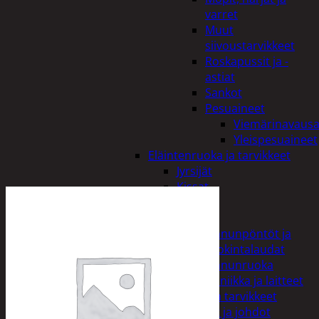
varret
Muut
siivoustarvikkeet
Roskapussit ja -
astiat
Sankot
Pesuaineet
Viemärinavausa
Yleispesuaineet
Eläintenruoka ja tarvikkeet
Jyrsijät
Kissat
Koirat
Linnut
Linnunpöntöt ja
ruokintalaudat
Linnunruoka
Kodin elektroniikka ja laitteet
Imurit ja tarvikkeet
Kaapelit ja johdot