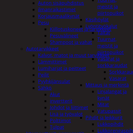
Tuurnat,
Auton sisäpuhdistus
meistit ja
ilmanraikastimet
piirtopuikot
Korjausmaalikynät
Käsihöylät
Pesu
Lyöntityökalut
Kiillotuskoneet ja tarvikkeet
Taltat
Pesuvälineet
Tuurnat,
Shampoot ja vahat
meistit ja
Autotarvikkeet
piirtopuikot
Kalvot, matot ja muut tarvikkeet
Vasarat ja
Lämmittimet
sorkkaraudat
Lumiharjat ja peitteet
Sorkkarau
Peilit
Vasarat
Pyyhkijänsulat
Mittaus ja merkintä
Sähkö
Linjalangat ja
Akut
kynät
invertterit
Mitat
Johdot ja liittimet
Vatupassit
Lisä ja työvalot
Pihdit ja leikkurit
Polttimot
Lukkopihdit
Tulpat
Lukkorengaspih