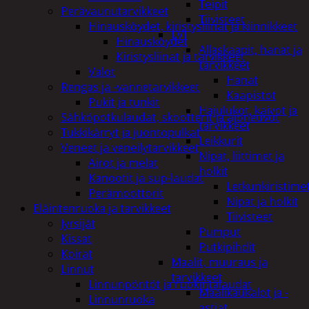
Teipit
Perävaunutarvikkeet
Tiivisteet
Hinausköydet, kiristysliinat ja kiinnikkeet
LVI
Hinausköydet
Allaskaapit, hanat ja
Kiristysliinat ja tarvikkeet
tarvikkeet
Valot
Hanat
Rengas ja -vannetarvikkeet
Kaapistot
Pukit ja tunkit
Hajulukot, kaivot ja
Sähköpotkulaudat, skootterit ja ajoneuvot
tarvikkeet
Tukkikärryt ja juontopulkat
Leikkurit
Veneet ja veneilytarvikkeet
Nipat, liittimet ja
Airot ja melat
holkit
Kanootit ja sup-laudat
Letkunkiristime
Perämoottorit
Nipat ja holkit
Eläintenruoka ja tarvikkeet
Tiivisteet
Jyrsijät
Pumput
Kissat
Putkipihdit
Koirat
Maalit, muuraus ja
Linnut
tarvikkeet
Linnunpöntöt ja ruokintalaudat
Maalikaukalot ja -
Linnunruoka
astiat