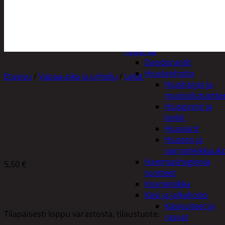
Apuvälineet
Hengityssuojaimet ja
desinfiointi
Henkilökohtainen
hygienia
Deodorantit
Hiustenhoito
Etusivu
/
Vapaa-aika ja urheilu
/
Lelut
Hiusharjat ja
muotoilutuotte
Hiuspinnit ja
FESTI NAAMIO LOHIKÄÄRME
lenkit
Hiusvärit
Hiusten ja
parranleikkuuk
Hammashygienia
5,50
€
tuotteet
Kosmetiikka
Käsi ja jalkahoito
Käsivoiteet ja
Tilapäisesti loppu varastosta, tilaustuote.
rasvat