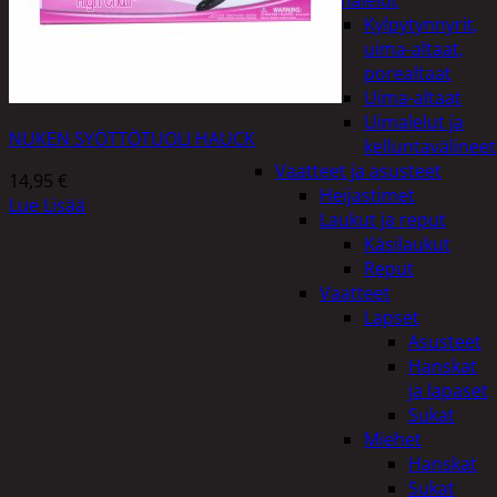
uimalelut
Kylpytynnyrit,
uima-altaat,
porealtaat
Uima-altaat
Uimalelut ja
NUKEN SYÖTTÖTUOLI HAUCK
kelluntavälineet
Vaatteet ja asusteet
14,95
€
Heijastimet
Lue Lisää
Laukut ja reput
Käsilaukut
Reput
Vaatteet
Lapset
Asusteet
Hanskat
ja lapaset
Sukat
Miehet
Hanskat
Sukat