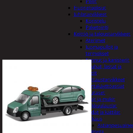
Peilit
Huonetuoksut
Juhlatarvikkeet
Koristelu
Paketointi
Keittiö ja taloustarvikkeet
Aterimet
Juomapullot ja
termokset
Kannut ja kanisterit
Kauhat, lastat ja
sudit
Kattaustarvikkeet
Kertakäyttöastiat
Lautaset
Lasit ja mukit
Leikkuulaudat
Padat ja kattilat
Tiskaus
Astianpesuaine
Säilöntä