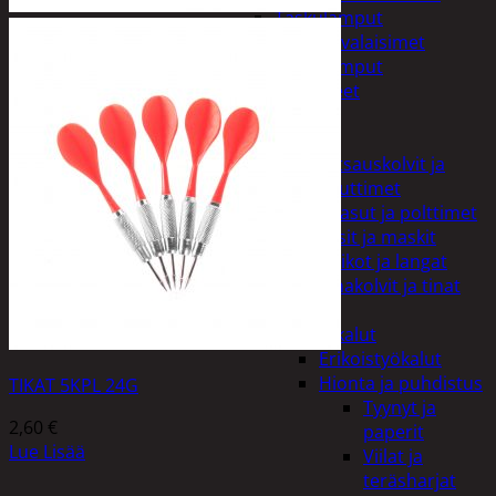
Taskulamput
Työmaavalaisimet
Taskulamput
Tarvikkeet
Työkalut
Hitsaus
Hitsauskolvit ja
suuttimet
Kaasut ja polttimet
Lasit ja maskit
Puikot ja langat
Tinakolvit ja tinat
Imurit
Käsityökalut
Erikoistyökalut
Hionta ja puhdistus
TIKAT 5KPL 24G
Tyynyt ja
2,60
€
paperit
Lue Lisää
Viilat ja
teräsharjat