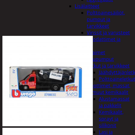
Lisälaitteet
Polttoainesäiliöt,
pumput ja
tarvikkeet
Vinssit ja varusteet
Öljyt, suodattimet ja
nesteet
Avaimet
Imupumput
Letkut ja tarvikkeet
Jäähdyttäjänlet
Polttoaineletku
Liuottimet, massat,
ja muut kemikaalit
Alustamassat
ja pakkelit
Kemikaalit,
sprayt ja
silikonit
Lasi ja