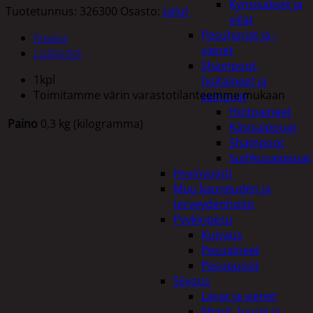
Kynsisakset ja
Tuotetunnus:
326300
Osasto:
Lelut
viilat
Pesuharjat ja -
Kuvaus
sienet
Lisätiedot
Shampoot,
1kpl
hoitaineet ja
Toimitamme värin varastotilanteemme mukaan
saippuat
Hoitoaineet
Paino
0,3 kg (kilogramma)
Käsisaippuat
Shampoot
Suihkusaippuat
Hyvinvointi
Tutustu myös
Muu kauneuden ja
terveydenhoito
Pyykinpesu
Kuivaus
Pesuaineet
Pesupussit
Siivous
Liinat ja sienet
Mopit, harjat ja