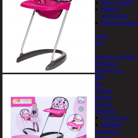
Muut sisälelut
Nuket ja
pehmolelut
Rakennuspalika
Pelit
Polkupyöräily
Lukot
Retkeily
Keittimet ja ruokailu
Kylmälaukut
Makuupussit ja
alustat
Teltat
Urheiluvälineet
Kypärät ja
suojaimet
Talviurheilu
Hiihtäminen
Jääkiekko
Vesiurheilu ja