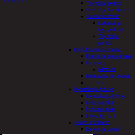
Lue Lisää
Tyynyt ja peitot
Verhot ja tarvikkeet
Vuodevaatteet
Lakanat ja
tyynynlinat
Tyynyt ja
peitot
Kylpyhuone ja sauna
Harjat ja pesuaineet
Kalusteet
Mittarit
Kiukaat ja tarvikkeet
Tuoksut
Kynttilät ja lyhdyt
Kynttilät ja lyhdyt
Led-kynttilät
Lyhtytelineet
Pöytäkynttilät
Sisustusesineet
Kalvot ja tarrat