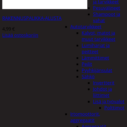
ja tarvikkeet
Pesuvälineet
Shampoot ja
RAKENNUSPALIKKA-ALUSTA
vahat
Autotarvikkeet
4,99
€
Kalvot, matot ja
Lisää ostoskoriin
muut tarvikkeet
Lumiharjat ja
peitteet
Lämmittimet
Peilit
Pyyhkijänsulat
Sähkö
Invertterit
Johdot ja
liittimet
Lisä ja työvalot
Polttimot
Irtomoottorit,
aggregaatit
Aggregaatit