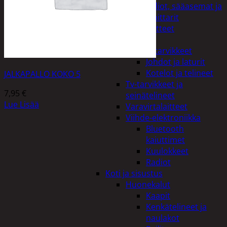
Kelloradiot, sääasemat ja
lämpömittarit
Oheislaitteet
Paristot
Puhelintarvikkeet
Johdot ja laturit
Kotelot ja telineet
JALKAPALLO KOKO 5
Tv-tarvikkeet ja
7,95
€
seinätelineet
Lue Lisää
Varavirtalaitteet
Viihde-elektroniikka
Bluetooth
kaiuttimet
Kuulokkeet
Radiot
Koti ja sisustus
Huonekalut
Kaapit
Kenkätelineet ja
naulakot