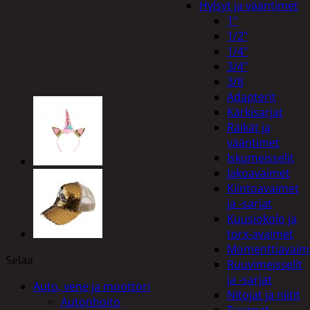
Hylsyt ja vääntimet
1"
1/2"
1/4"
3/4"
3/8
Adapterit
Kärkisarjat
Räikät ja
vääntimet
Iskumeisselit
Jakoavaimet
Kiintoavaimet
ja -sarjat
Kuusiokolo ja
torx-avaimet
Momenttiavaim
Selaa
Ruuvimeisselit
ja -sarjat
Auto, vene ja moottori
Nitojat ja niitit
Autonhoito