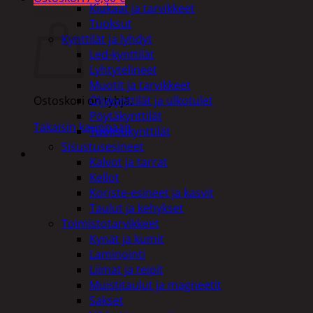
Kiukaat ja tarvikkeet
Ostoskori
Tuoksut
Kynttilät ja lyhdyt
Led-kynttilät
Lyhtytelineet
Muotit ja tarvikkeet
Öljykynttilät ja ulkotulet
Ostoskori on tyhjä.
Pöytäkynttilät
Takaisin kauppaan
Tuoksukynttilät
Sisustusesineet
Kalvot ja tarrat
Kellot
Koriste-esineet ja kasvit
Taulut ja kehykset
Toimistotarvikkeet
Kynät ja kumit
Laminointi
Liimat ja teipit
Muistitaulut ja magneetit
Sakset