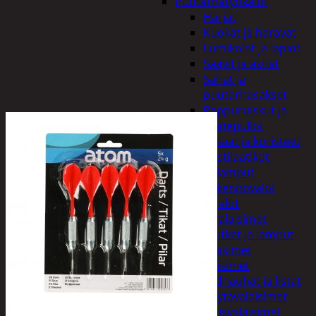
Puutarhatyökalut
Harjat
Kuokat ja haravat
Lumikolat ja lapiot
Saavit ja astiat
Sahat ja
puutarhasakset
Reppuruiskut ja
painepullot
Pihapatsaat ja koristeet
Postilaatikot
Valaisimet ja lamput
Aurinkokennovalot
Koristevalot
Koristevalaisimet
Loisteputket ja lamput
Pihavalaisimet
Sisävalaisimet
Lednauhat ja listat
Pöytävalaisimet
Yleisvalaisimet