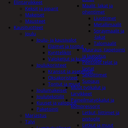
Elintarvikkeet
Maalit, lakat ja
Keksit ja piparit
ohentimet
Makeiset
Liuottimet
Mausteet
Metallimaalit
Kausituotteet
Spraymaalit ja
Joulu
-lakat
Joulu- ja kausivalot
Talomaalit
Eläimet ja tontut
Muuraus, tapetointi
Kyntteliköt
ja laatoitus
Valoketjut ja kuusenvalot
Pensselit telat ja
Joulukoristeet
lastat
Kranssit ja asetelmat
Sekoittimet
Oksakoristeet
Suojaus
Tontut ja muut
Muut työkalut ja
Joulumakeiset
tarvikkeet
Joulutekstiilit
Paineilmatyökalut ja
Kuuset ja valopuut
kompressorit
Paketointi
Letkut, liittimet ja
Marjastus
pistoolit
Talvi
Letkut ja muut
Lumityövälineet