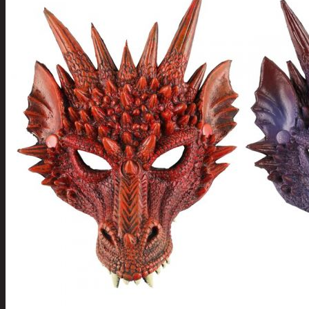
Tuotevalikoima
Poistotuotteet
Kausituotteet
Joulu
Joulu- ja kausivalot
Eläimet ja
tontut
Kyntteliköt
Valoketjut ja
kuusenvalot
Joulukoristeet
Kranssit ja
asetelmat
Tontut ja
muut
Joulutekstiilit
Paketointi
Marjastus
Talvi
Päivittäistavarat