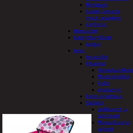
Miniatyyri
Sakset, liimat ja
muut tarvikkeet
Värikynät
Harrasteet
Käsityötarvikkeet
Langat
Lelut
Ilmapallot
Pihalelut
Hiekkalaatikkole
Muut pihalelut
Pallot
Vesipyssyt
Radio-ohjattavat
Sisälelut
Leikkiautot ja
työkoneet
Muovailuvahat
ja limat