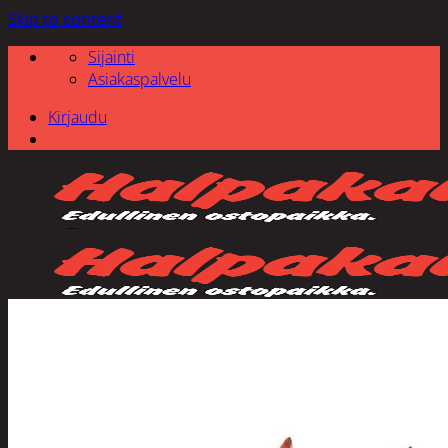
Skip to content
Sijainti
Asiakaspalvelu
Kirjaudu
Etsi: