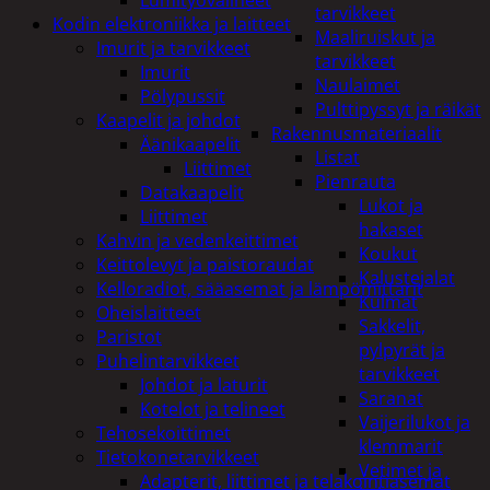
tarvikkeet
Kodin elektroniikka ja laitteet
Maaliruiskut ja
Imurit ja tarvikkeet
tarvikkeet
Imurit
Naulaimet
Pölypussit
Pulttipyssyt ja räikät
Kaapelit ja johdot
Rakennusmateriaalit
Äänikaapelit
Listat
Liittimet
Pienrauta
Datakaapelit
Lukot ja
Liittimet
hakaset
Kahvin ja vedenkeittimet
Koukut
Keittolevyt ja paistoraudat
Kalustejalat
Kelloradiot, sääasemat ja lämpömittarit
Kulmat
Oheislaitteet
Sakkelit,
Paristot
pylpyrät ja
Puhelintarvikkeet
tarvikkeet
Johdot ja laturit
Saranat
Kotelot ja telineet
Vaijerilukot ja
Tehosekoittimet
klemmarit
Tietokonetarvikkeet
Vetimet ja
Adapterit, liittimet ja telakointiasemat