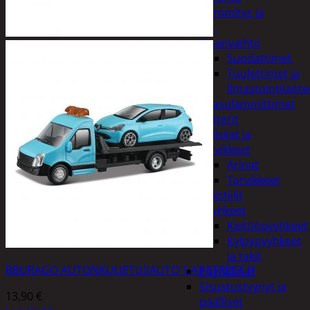
Kodin lämmitys ja
tuuletus
Ilmanvaihto
Suodattimet
Tuulettimet ja
Ilmastointilaitte
Kaasulämmittimet
Patterit
Tulisijat ja
tarvikkeet
Arinat
Tarvikkeet
Kodintekstiilit
Pyyhkeet
Keittiöpyyhkeet
Kylpypyyhkeet
ja takit
BBURAGO AUTONKULJETUSAUTO 1:43 STREET FI
Pöytäliinat
Sisustustyynyt ja
13,90
€
päälliset