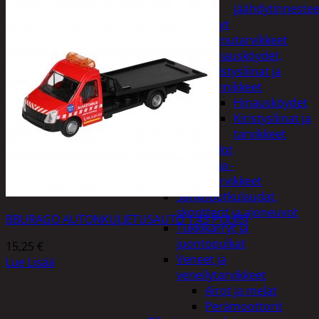
jäähdytinnestee
Öljyt
Perävaunutarvikkeet
Hinausköydet,
kiristysliinat ja
kiinnikkeet
Hinausköydet
Kiristysliinat ja
tarvikkeet
Valot
Rengas ja -
vannetarvikkeet
Sähköpotkulaudat,
skootterit ja ajoneuvot
BBURAGO AUTONKULJETUSAUTO 1:43 POLIISI
Tukkikärryt ja
juontopulkat
15,25
€
Veneet ja
Lue Lisää
veneilytarvikkeet
Airot ja melat
Perämoottorit