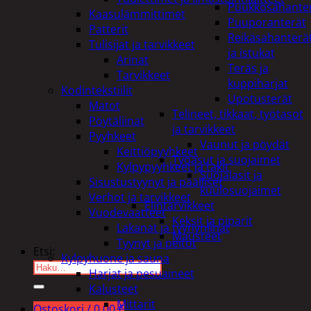
Puukkosahante
Kaasulämmittimet
Puuporanterät
Patterit
Reikäsahanterä
Tulisijat ja tarvikkeet
ja istukat
Arinat
Teräs ja
Tarvikkeet
kuppiharjat
Kodintekstiilit
Upotusterät
Matot
Telineet, tikkaat, työtasot
Pöytäliinat
ja tarvikkeet
Pyyhkeet
Vaunut ja pöydät
Keittiöpyyhkeet
Työasut ja suojaimet
Kylpypyyhkeet ja takit
Suojalasit ja
Sisustustyynyt ja päälliset
kuulosuojaimet
Verhot ja tarvikkeet
Elintarvikkeet
Vuodevaatteet
Keksit ja piparit
Lakanat ja tyynynlinat
Mausteet
Tyynyt ja peitot
Etsi:
Kylpyhuone ja sauna
Harjat ja pesuaineet
Kalusteet
Mittarit
Ostoskori /
0,00
€