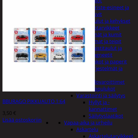
Kellot
Koriste-esineet ja
kasvit
Taulut ja kehykset
Toimistotarvikkeet
Kynät ja kumit
Liimat ja teipit
Muistitaulut ja
magneetit
Vihkot ja paperit
Turvajärjestelmät ja
lukitus
Palovaroittimet
Riippulukot
Varastointi ja säilytys
BBURAGO PIKKUAUTO 1:64
Hyllyt ja -
kannattimet
3,50
€
Säilytyslaatikot
Lisää ostoskoriin
Vapaa-aika ja urheilu
Askartelu
Askartelutarvikkeet