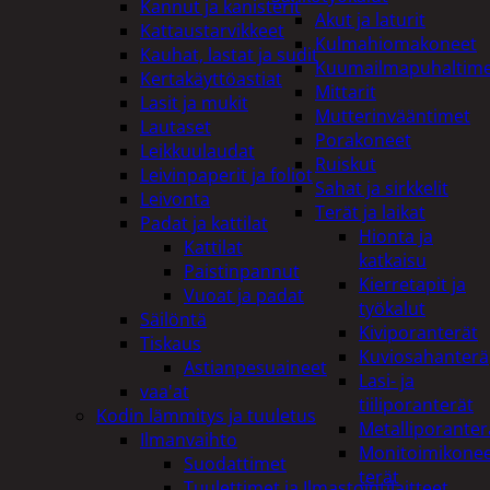
Kannut ja kanisterit
Akut ja laturit
Kattaustarvikkeet
Kulmahiomakoneet
Kauhat, lastat ja sudit
Kuumailmapuhaltim
Kertakäyttöastiat
Mittarit
Lasit ja mukit
Mutterinvääntimet
Lautaset
Porakoneet
Leikkuulaudat
Ruiskut
Leivinpaperit ja foliot
Sahat ja sirkkelit
Leivonta
Terät ja laikat
Padat ja kattilat
Hionta ja
Kattilat
katkaisu
Paistinpannut
Kierretapit ja
Vuoat ja padat
työkalut
Säilöntä
Kiviporanterät
Tiskaus
Kuviosahanterä
Astianpesuaineet
Lasi- ja
vaa'at
tiiliporanterät
Kodin lämmitys ja tuuletus
Metalliporanter
Ilmanvaihto
Monitoimikone
Suodattimet
terät
Tuulettimet ja Ilmastointilaitteet