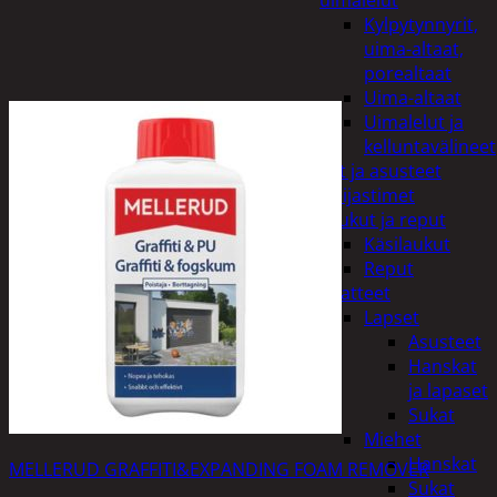
uimalelut
Kylpytynnyrit,
uima-altaat,
porealtaat
Uima-altaat
Uimalelut ja
kelluntavälineet
Vaatteet ja asusteet
Heijastimet
Laukut ja reput
Käsilaukut
Reput
Vaatteet
Lapset
Asusteet
Hanskat
ja lapaset
Sukat
Miehet
Hanskat
MELLERUD GRAFFITI&EXPANDING FOAM REMOVER
Sukat