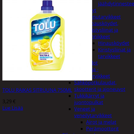
jäähdytinnestee
Öljyt
Perävaunutarvikkeet
Hinausköydet,
kiristysliinat ja
kiinnikkeet
Hinausköydet
Kiristysliinat ja
tarvikkeet
Valot
Rengas ja -
vannetarvikkeet
Sähköpotkulaudat,
skootterit ja ajoneuvot
TOLU RAIKAS SITRUUNA 750ML
Tukkikärryt ja
3,29
€
juontopulkat
Lue Lisää
Veneet ja
veneilytarvikkeet
Airot ja melat
Perämoottorit