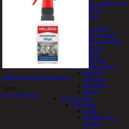
Kelloradiot, sääasemat ja
lämpömittarit
Oheislaitteet
Paristot
Puhelintarvikkeet
Johdot ja laturit
Kotelot ja telineet
Tv-tarvikkeet ja
seinätelineet
Varavirtalaitteet
Viihde-elektroniikka
Bluetooth
MELLERUD MOULD SHIELD 0,5L
kaiuttimet
Kuulokkeet
13,99
€
Radiot
Lisää ostoskoriin
Koti ja sisustus
Huonekalut
Kaapit
Kenkätelineet ja
naulakot