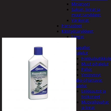
Miniatyyri
Sakset, liimat ja
muut tarvikkeet
Värikynät
Harrasteet
Käsityötarvikkeet
Langat
Lelut
Ilmapallot
Pihalelut
Hiekkalaatikkole
Muut pihalelut
Pallot
Vesipyssyt
Radio-ohjattavat
Sisälelut
Leikkiautot ja
työkoneet
Muovailuvahat
ja limat