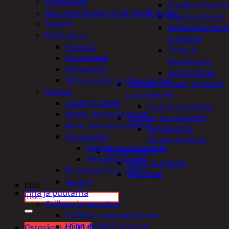
Hyvinvointi
Puukkosahante
Muu kauneuden ja terveydenhoito
Puuporanterät
Paperit
Reikäsahanterä
Pyykinpesu
ja istukat
Kuivaus
Teräs ja
Pesuaineet
kuppiharjat
Pesupussit
Upotusterät
Silitysraudat ja silityslaudat
Telineet, tikkaat, työtasot
Siivous
ja tarvikkeet
Liinat ja sienet
Vaunut ja pöydät
Mopit, harjat ja varret
Työasut ja suojaimet
Muut siivoustarvikkeet
Suojalasit ja
Pesuaineet
kuulosuojaimet
Viemärinavausaineet
Elintarvikkeet
Yleispesuaineet
Keksit ja piparit
Roskapussit ja -astiat
Mausteet
Sangot
Etsi:
Piha ja puutarha
Grillaus ja savustus
Grillit ja rengaspolttimet
Hiilet, briketit ja purut
Ostoskori /
0,00
€