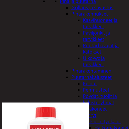
Piha ja puutarha
Grillaus ja savustus
Piharakennukset
Kasvihuoneet ja
tarvikkeet
Paviljonkit ja
tarvikkeet
Puutarhavajat ja
katokset
Ulko-wc ja
tarvikkeet
Piharakentaminen
Puutarhakalusteet
Keinut
Pehmusteet
Pöydät, tuolit ja
kalusteryhmät
Puutarhakoneet
Kärryt
Metsurin työkalut
Halkomakoneet