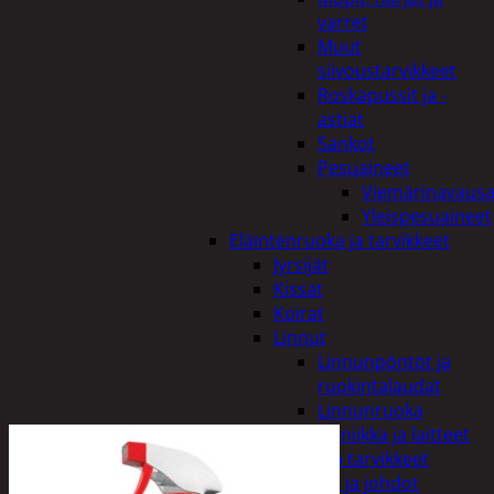
varret
Muut
siivoustarvikkeet
Roskapussit ja -
astiat
Sankot
Pesuaineet
Viemärinavausa
Yleispesuaineet
Eläintenruoka ja tarvikkeet
Jyrsijät
Kissat
Koirat
Linnut
Linnunpöntöt ja
ruokintalaudat
Linnunruoka
Kodin elektroniikka ja laitteet
Imurit ja tarvikkeet
Kaapelit ja johdot