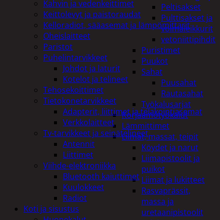
Kahvin ja vedenkeittimet
Peltisakset
Keittolevyt ja paistoraudat
Pulttisakset ja
Kelloradiot, sääasemat ja lämpömittarit
voimaleikkurit
Oheislaitteet
vetoniittipihdit
Paristot
Puristimet
Puhelintarvikkeet
Puukot
Johdot ja laturit
Sahat
Kotelot ja telineet
Puusahat
Tehosekoittimet
Rautasahat
Tietokonetarvikkeet
Työkalusarjat
Adapterit, liittimet ja telakointiasemat
Korjaamotyökalut
Verkkolaitteet
Lämmittimet
Tv-tarvikkeet ja seinätelineet
Liimat, massat, teipit
Antennit
Köydet ja narut
Liittimet
Liimapistoolit ja
Viihde-elektroniikka
puikot
Bluetooth kaiuttimet
Liimat ja lukitteet
Kuulokkeet
Rasvaprässit,
Radiot
massa ja
Koti ja sisustus
uretaanipistoolit
Huonekalut