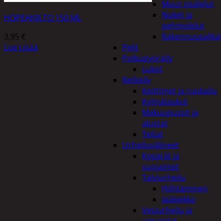
Muut sisälelut
Nuket ja
HOPEAKIILTO 150 ML
pehmolelut
3,95
€
Rakennuspalika
Lue Lisää
Pelit
Polkupyöräily
Lukot
Retkeily
Keittimet ja ruokailu
Kylmälaukut
Makuupussit ja
alustat
Teltat
Urheiluvälineet
Kypärät ja
suojaimet
Talviurheilu
Hiihtäminen
Jääkiekko
Vesiurheilu ja