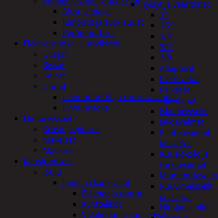
Veneet ja veneilytarvikkeet
Hylsyt ja vääntimet
Airot ja melat
1"
Kanootit ja sup-laudat
1/2"
Perämoottorit
1/4"
Eläintenruoka ja tarvikkeet
3/4"
Jyrsijät
3/8
Kissat
Adapterit
Koirat
Kärkisarjat
Linnut
Räikät ja
Linnunpöntöt ja ruokintalaudat
vääntimet
Linnunruoka
Iskumeisselit
Elintarvikkeet
Jakoavaimet
Keksit ja piparit
Kiintoavaimet
Makeiset
ja -sarjat
Mausteet
Kuusiokolo ja
Kausituotteet
torx-avaimet
Joulu
Momenttiavaim
Joulu- ja kausivalot
Ruuvimeisselit
Eläimet ja tontut
ja -sarjat
Kyntteliköt
Nitojat ja niitit
Valoketjut ja kuusenvalot