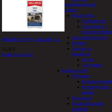
Kodin lämmitys ja
tuuletus
Ilmanvaihto
Suodattimet
Tuulettimet ja
Ilmastointilaitte
Kaasulämmittimet
MELLERUD OVEN CLEANER 0,5L
Patterit
Tulisijat ja
12,25
€
tarvikkeet
Lisää ostoskoriin
Arinat
Tarvikkeet
Kodintekstiilit
Pyyhkeet
Keittiöpyyhkeet
Kylpypyyhkeet
ja takit
Pöytäliinat
Sisustustyynyt ja
päälliset