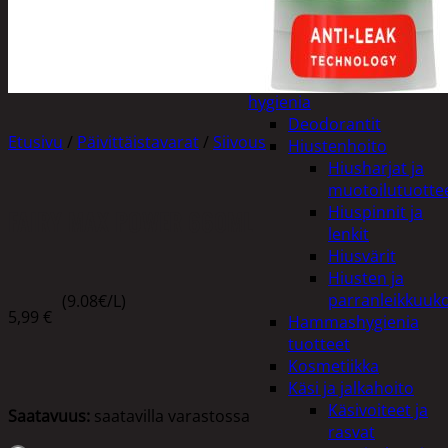
Apuvälineet
Hengityssuojaimet ja
desinfiointi
Henkilökohtainen
hygienia
Deodorantit
Etusivu
/
Päivittäistavarat
/
Siivous
Hiustenhoito
Hiusharjat ja
muotoilutuotte
Hiuspinnit ja
FAIRY MAX POWER 660ML
lenkit
Hiusvärit
Hiusten ja
parranleikkuuk
(9.08€/L)
5,99
€
Hammashygienia
tuotteet
Kosmetiikka
Käsi ja jalkahoito
Käsivoiteet ja
Saatavuus:
saatavilla varastossa
rasvat