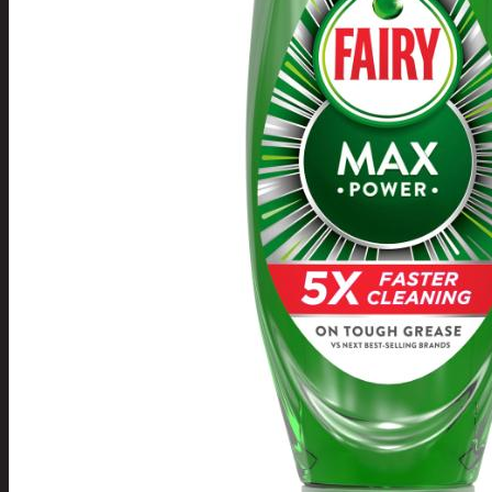
Tuotevalikoima
Poistotuotteet
Kausituotteet
Joulu
Joulu- ja kausivalot
Eläimet ja
tontut
Kyntteliköt
Valoketjut ja
kuusenvalot
Joulukoristeet
Kranssit ja
asetelmat
Tontut ja
muut
Joulutekstiilit
Paketointi
Marjastus
Talvi
Päivittäistavarat