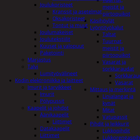
Tuurnat,
Joulukoristeet
meistit ja
Kranssit ja asetelmat
piirtopuikot
Oksakoristeet
Käsihöylät
Tontut ja muut
Lyöntityökalut
Joulumakeiset
Taltat
Joulutekstiilit
Tuurnat,
Kuuset ja valopuut
meistit ja
Paketointi
piirtopuikot
Marjastus
Vasarat ja
Talvi
sorkkaraudat
Lumityövälineet
Sorkkarau
Kodin elektroniikka ja laitteet
Vasarat
Imurit ja tarvikkeet
Mittaus ja merkintä
Imurit
Linjalangat ja
Pölypussit
kynät
Kaapelit ja johdot
Mitat
Äänikaapelit
Vatupassit
Liittimet
Pihdit ja leikkurit
Datakaapelit
Lukkopihdit
Liittimet
Lukkorengaspih