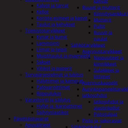
kahvat
Kalvot ja tarrat
Ruuvit ja mutterit
Kellot
Kiinnitysankkuri
Koriste-esineet ja kasvit
Mutterit
Taulut ja kehykset
Pultit
Toimistotarvikkeet
Ruuvit ja
Kynät ja kumit
naulat
Laminointi
Sähkötarvikkeet
Liimat ja teipit
Asennustarvikkeet
Muistitaulut ja magneetit
Nippusiteet ja
Sakset
kiinnikkeet
Vihkot ja paperit
Sulakkeet ja
Turvajärjestelmät ja lukitus
liittimet
Hälyttimet ja kamerat
Asennuskaapelit
Palovaroittimet
Aurinkopaneelitarvik
Riippulukot
Jatkojohdot
Varastointi ja säilytys
Jatkojohdot ja
Hyllyt ja -kannattimet
ajastinkellot
Säilytyslaatikot
Pistotulpat
Päivittäistavarat
Pisto ja -jakorasiat
Apuvälineet
Sähkötyökalut