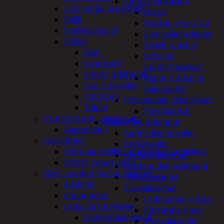
Puutarhatyökalut
Lumiharjat ja peitteet
Harjat
Peilit
Kuokat ja haravat
Pyyhkijänsulat
Lumikolat ja lapiot
Sähkö
Saavit ja astiat
Akut
Sahat ja
invertterit
puutarhasakset
Johdot ja liittimet
Reppuruiskut ja
Lisä ja työvalot
painepullot
Polttimot
Pihapatsaat ja koristeet
Tulpat
Postilaatikot
Irtomoottorit, aggregaatit
Valaisimet ja lamput
Aggregaatit
Aurinkokennovalot
Lisälaitteet
Koristevalot
Polttoainesäiliöt, pumput ja tarvikkeet
Koristevalaisimet
Vinssit ja varusteet
Loisteputket ja lamput
Öljyt, suodattimet ja nesteet
Pihavalaisimet
Avaimet
Sisävalaisimet
Imupumput
Lednauhat ja listat
Letkut ja tarvikkeet
Pöytävalaisimet
Jäähdyttäjänletkut
Yleisvalaisimet