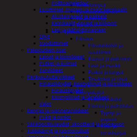
Polttoaineletkut
Taskulamput
Liuottimet, massat, ja muut kemikaalit
Työmaavalaisimet
Alustamassat ja pakkelit
Taskulamput
Kemikaalit, sprayt ja silikonit
Tarvikkeet
Lasi ja jäähdytinnesteet
Työkalut
Öljyt
Hitsaus
Suodattimet
Hitsauskolvit ja
Pakoputken osat
suuttimet
Laipat ja kiinnikkeet
Kaasut ja polttimet
Putket ja kulmat
Lasit ja maskit
Tarvikkeet
Puikot ja langat
Perävaunutarvikkeet
Tinakolvit ja tinat
Hinausköydet, kiristysliinat ja kiinnikkeet
Imurit
Hinausköydet
Käsityökalut
Kiristysliinat ja tarvikkeet
Erikoistyökalut
Valot
Hionta ja puhdistus
Rengas ja -vannetarvikkeet
Tyynyt ja
Pukit ja tunkit
paperit
Sähköpotkulaudat, skootterit ja ajoneuvot
Viilat ja
Tukkikärryt ja juontopulkat
teräsharjat