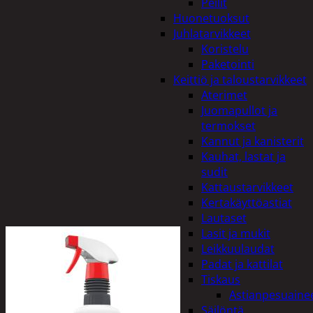
Peilit
Huonetuoksut
Juhlatarvikkeet
Koristelu
Paketointi
Keittiö ja taloustarvikkeet
Aterimet
Juomapullot ja
termokset
Kannut ja kanisterit
Kauhat, lastat ja
sudit
Kattaustarvikkeet
Kertakäyttöastiat
Lautaset
Lasit ja mukit
Leikkuulaudat
Padat ja kattilat
Tiskaus
Astianpesuaine
Säilöntä