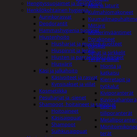
Hengityssuojaimet ja desinfiointi
Akut ja laturit
Henkilökohtainen hygienia
Kulmahiomakoneet
Aurinkorasvat
Kuumailmapuhaltim
Deodorantit
Mittarit
Hammashygienia tuotteet
Mutterinvääntimet
Hiustenhoito
Porakoneet
Hiusharjat ja muotoilutuotteet
Ruiskut
Hiuspinnit ja lenkit
Sahat ja sirkkelit
Hiusten ja parranleikkuukoneet
Terät ja laikat
Hiusvärit
Hionta ja
Käsi ja jalkahoito
katkaisu
Käsivoiteet ja rasvat
Kierretapit ja
Kynsisakset ja viilat
työkalut
Kosmetiikka
Kiviporanterät
Pesuharjat ja -sienet
Kuviosahanterä
Shampoot, hoitaineet ja saippuat
Lasi- ja
Hoitoaineet
tiiliporanterät
Käsisaippuat
Metalliporanter
Shampoot
Monitoimikone
Suihkusaippuat
terät