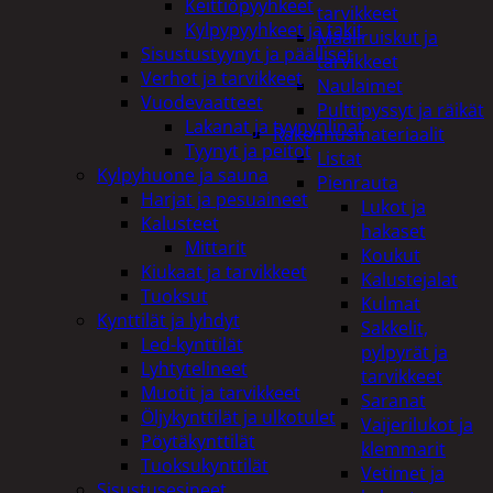
Keittiöpyyhkeet
tarvikkeet
Kylpypyyhkeet ja takit
Maaliruiskut ja
Sisustustyynyt ja päälliset
tarvikkeet
Verhot ja tarvikkeet
Naulaimet
Vuodevaatteet
Pulttipyssyt ja räikät
Lakanat ja tyynynlinat
Rakennusmateriaalit
Tyynyt ja peitot
Listat
Kylpyhuone ja sauna
Pienrauta
Harjat ja pesuaineet
Lukot ja
Kalusteet
hakaset
Mittarit
Koukut
Kiukaat ja tarvikkeet
Kalustejalat
Tuoksut
Kulmat
Kynttilät ja lyhdyt
Sakkelit,
Led-kynttilät
pylpyrät ja
Lyhtytelineet
tarvikkeet
Muotit ja tarvikkeet
Saranat
Öljykynttilät ja ulkotulet
Vaijerilukot ja
Pöytäkynttilät
klemmarit
Tuoksukynttilät
Vetimet ja
Sisustusesineet