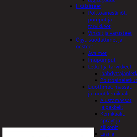
Lisälaitteet
Polttoainesäiliöt,
pumput ja
tarvikkeet
Vinssit ja varusteet
Öljyt, suodattimet ja
nesteet
Avaimet
Imupumput
Letkut ja tarvikkeet
Jäähdyttäjänlet
Polttoaineletku
Liuottimet, massat,
ja muut kemikaalit
Alustamassat
ja pakkelit
Kemikaalit,
sprayt ja
silikonit
Lasi ja