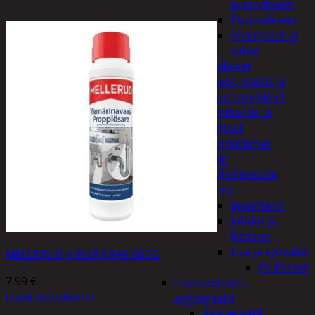
ja tarvikkeet
Pesuvälineet
Shampoot ja
vahat
Autotarvikkeet
Kalvot, matot ja
muut tarvikkeet
Lumiharjat ja
peitteet
Lämmittimet
Peilit
Pyyhkijänsulat
Sähkö
Invertterit
Johdot ja
liittimet
Lisä ja työvalot
MELLERUD VIEMÄRIRAE 600G
Polttimot
7,99
€
Irtomoottorit,
Lisää ostoskoriin
aggregaatit
Aggregaatit