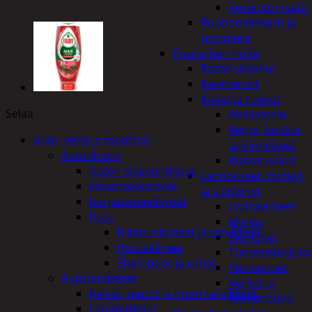
Vesiautomaatit
Ruohonleikkurit ja
trimmerit
Puutarhan hoito
Kastelukannut
Kateharsot
Kukat ja ruukut
Selaa
Altakastelu
Ketjut, koukut
Auto, vene ja moottori
ja kiinnikkeet
Autonhoito
Kukkaruukut
Auton sisäpuhdistus
Lannoitteet, myrkyt
ilmanraikastimet
ja siemenet
Korjausmaalikynät
Lisäravinteet
Pesu
Myrkyt
Kiillotuskoneet ja tarvikkeet
Siemenet
Pesuvälineet
Tuholaistorjunt
Shampoot ja vahat
Pensastuet
Autotarvikkeet
Verkot ja
Kalvot, matot ja muut tarvikkeet
reunanauha
Lämmittimet