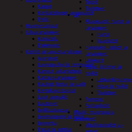
Teipit
Kaapit
Tiivisteet
Kenkätelineet ja naulakot
LVI
Peilit
Allaskaapit, hanat ja
Huonetuoksut
tarvikkeet
Juhlatarvikkeet
Hanat
Koristelu
Kaapistot
Paketointi
Hajulukot, kaivot ja
Keittiö ja taloustarvikkeet
tarvikkeet
Aterimet
Leikkurit
Juomapullot ja termokset
Nipat, liittimet ja
Kannut ja kanisterit
holkit
Kattaustarvikkeet
Letkunkiristime
Kauhat, lastat ja sudit
Nipat ja holkit
Kertakäyttöastiat
Tiivisteet
Lasit ja mukit
Pumput
Lautaset
Putkipihdit
Leikkuulaudat
Maalit, muuraus ja
Leivinpaperit ja foliot
tarvikkeet
Leivonta
Maalikaukalot ja -
Padat ja kattilat
astiat