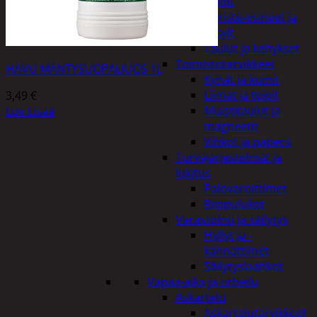
Kellot
Koriste-esineet ja
kasvit
Taulut ja kehykset
Toimistotarvikkeet
HAVU MÄNTYSUOPALIUOS 1L
Kynät ja kumit
Liimat ja teipit
3,49
€
Muistitaulut ja
Lue Lisää
magneetit
Vihkot ja paperit
Turvajärjestelmät ja
lukitus
Palovaroittimet
Riippulukot
Varastointi ja säilytys
Hyllyt ja -
kannattimet
Säilytyslaatikot
Vapaa-aika ja urheilu
Askartelu
Askartelutarvikkeet