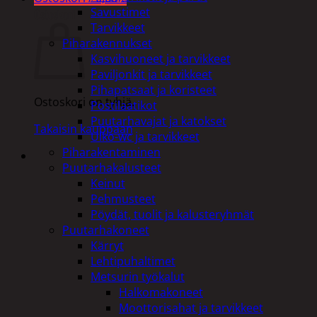
Savustimet
Ostoskori
Tarvikkeet
Piharakennukset
Kasvihuoneet ja tarvikkeet
Paviljonkit ja tarvikkeet
Pihapatsaat ja koristeet
Ostoskori on tyhjä.
Postilaatikot
Puutarhavajat ja katokset
Takaisin kauppaan
Ulko-wc ja tarvikkeet
Piharakentaminen
Puutarhakalusteet
Keinut
Pehmusteet
Pöydät, tuolit ja kalusteryhmät
Puutarhakoneet
Kärryt
Lehtipuhaltimet
Metsurin työkalut
Halkomakoneet
Moottorisahat ja tarvikkeet