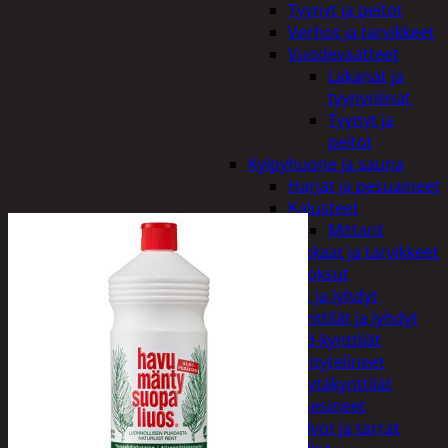
Tyynyt ja peitot
Verhot ja tarvikkeet
Vuodevaatteet
Lakanat ja
tyynynlinat
Tyynyt ja
peitot
Kylpyhuone ja sauna
Harjat ja pesuaineet
Kalusteet
Mittarit
Kiukaat ja tarvikkeet
Tuoksut
Kynttilät ja lyhdyt
Kynttilät ja lyhdyt
Led-kynttilät
Lyhtytelineet
Pöytäkynttilät
Sisustusesineet
Kalvot ja tarrat