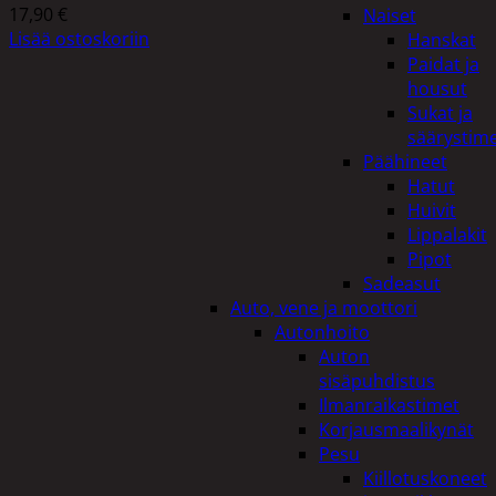
17,90
€
Naiset
Lisää ostoskoriin
Hanskat
Paidat ja
housut
Sukat ja
säärystim
Päähineet
Hatut
Huivit
Lippalakit
Pipot
Sadeasut
Auto, vene ja moottori
Autonhoito
Auton
sisäpuhdistus
Ilmanraikastimet
Korjausmaalikynät
Pesu
Kiillotuskoneet