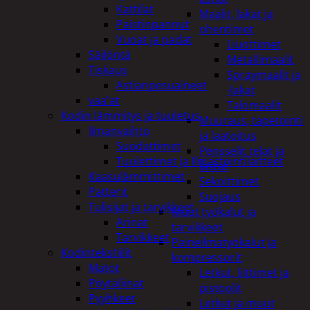
Kattilat
Maalit, lakat ja
Paistinpannut
ohentimet
Vuoat ja padat
Liuottimet
Säilöntä
Metallimaalit
Tiskaus
Spraymaalit ja
Astianpesuaineet
-lakat
vaa'at
Talomaalit
Kodin lämmitys ja tuuletus
Muuraus, tapetointi
Ilmanvaihto
ja laatoitus
Suodattimet
Pensselit telat ja
Tuulettimet ja Ilmastointilaitteet
lastat
Kaasulämmittimet
Sekoittimet
Patterit
Suojaus
Tulisijat ja tarvikkeet
Muut työkalut ja
Arinat
tarvikkeet
Tarvikkeet
Paineilmatyökalut ja
Kodintekstiilit
kompressorit
Matot
Letkut, liittimet ja
Pöytäliinat
pistoolit
Pyyhkeet
Letkut ja muut