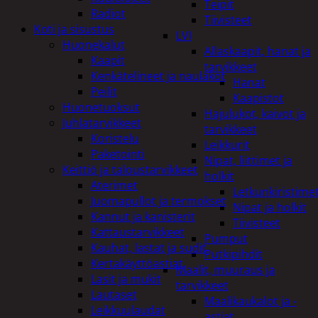
Teipit
Radiot
Tiivisteet
Koti ja sisustus
LVI
Huonekalut
Allaskaapit, hanat ja
Kaapit
tarvikkeet
Kenkätelineet ja naulakot
Hanat
Peilit
Kaapistot
Huonetuoksut
Hajulukot, kaivot ja
Juhlatarvikkeet
tarvikkeet
Koristelu
Leikkurit
Paketointi
Nipat, liittimet ja
Keittiö ja taloustarvikkeet
holkit
Aterimet
Letkunkiristime
Juomapullot ja termokset
Nipat ja holkit
Kannut ja kanisterit
Tiivisteet
Kattaustarvikkeet
Pumput
Kauhat, lastat ja sudit
Putkipihdit
Kertakäyttöastiat
Maalit, muuraus ja
Lasit ja mukit
tarvikkeet
Lautaset
Maalikaukalot ja -
Leikkuulaudat
astiat