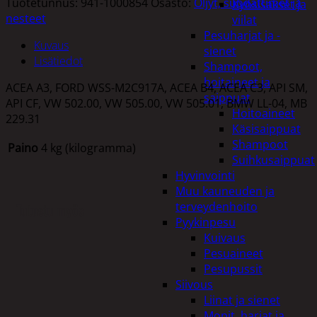
Tuotetunnus:
941-1000854
Osasto:
Öljyt, suodattimet ja
Kynsisakset ja
nesteet
viilat
Pesuharjat ja -
Kuvaus
sienet
Lisätiedot
Shampoot,
hoitaineet ja
ACEA A3, FORD WSS-M2C917A, ACEA B4, ACEA C3, API SM,
saippuat
API CF, VW 502.00, VW 505.00, VW 505.01, BMW LL-04, MB
Hoitoaineet
229.31
Käsisaippuat
Shampoot
Paino
4 kg (kilogramma)
Suihkusaippuat
Hyvinvointi
Muu kauneuden ja
terveydenhoito
Tutustu myös
Pyykinpesu
Kuivaus
Pesuaineet
Pesupussit
Siivous
Liinat ja sienet
Mopit, harjat ja