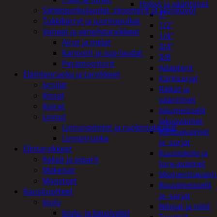
Hylsyt ja vääntimet
Sähköpotkulaudat, skootterit ja ajoneuvot
1"
Tukkikärryt ja juontopulkat
1/2"
Veneet ja veneilytarvikkeet
1/4"
Airot ja melat
3/4"
Kanootit ja sup-laudat
3/8
Perämoottorit
Adapterit
Eläintenruoka ja tarvikkeet
Kärkisarjat
Jyrsijät
Räikät ja
Kissat
vääntimet
Koirat
Iskumeisselit
Linnut
Jakoavaimet
Linnunpöntöt ja ruokintalaudat
Kiintoavaimet
Linnunruoka
ja -sarjat
Elintarvikkeet
Kuusiokolo ja
Keksit ja piparit
torx-avaimet
Makeiset
Momenttiavaim
Mausteet
Ruuvimeisselit
Kausituotteet
ja -sarjat
Joulu
Nitojat ja niitit
Joulu- ja kausivalot