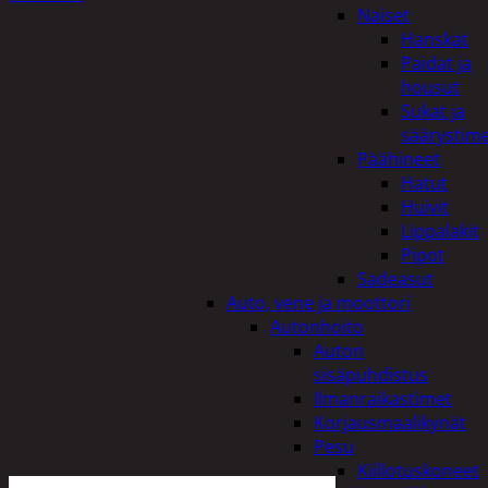
Naiset
Hanskat
Paidat ja
housut
Sukat ja
säärystim
Päähineet
Hatut
Huivit
Lippalakit
Pipot
Sadeasut
Auto, vene ja moottori
Autonhoito
Auton
sisäpuhdistus
Ilmanraikastimet
Korjausmaalikynät
Pesu
Kiillotuskoneet