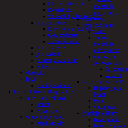
Tuurnat,
Eläimet ja tontut
meistit ja
Kyntteliköt
piirtopuikot
Valoketjut ja kuusenvalot
Käsihöylät
Joulukoristeet
Lyöntityökalut
Kranssit ja asetelmat
Taltat
Oksakoristeet
Tuurnat,
Tontut ja muut
meistit ja
Joulumakeiset
piirtopuikot
Joulutekstiilit
Vasarat ja
Kuuset ja valopuut
sorkkaraudat
Paketointi
Sorkkarau
Marjastus
Vasarat
Talvi
Mittaus ja merkintä
Lumityövälineet
Linjalangat ja
Kodin elektroniikka ja laitteet
kynät
Imurit ja tarvikkeet
Mitat
Imurit
Vatupassit
Pölypussit
Pihdit ja leikkurit
Kaapelit ja johdot
Lukkopihdit
Äänikaapelit
Lukkorengaspih