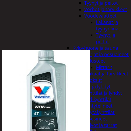
Tyynyt ja peitot
Verhot ja tarvikkeet
Vuodevaatteet
Lakanat ja
tyynynlinat
Tyynyt ja
peitot
Kylpyhuone ja sauna
Harjat ja pesuaineet
Kalusteet
Mittarit
Kiukaat ja tarvikkeet
Tuoksut
Kynttilät ja lyhdyt
Kynttilät ja lyhdyt
Led-kynttilät
Lyhtytelineet
Pöytäkynttilät
Sisustusesineet
Kalvot ja tarrat