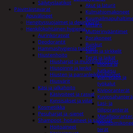
Säilytyslaatikot
Akut ja laturit
Päivittäistavarat
Kulmahiomakoneet
Apuvälineet
Kuumailmapuhaltim
Hengityssuojaimet ja desinfiointi
Mittarit
Henkilökohtainen hygienia
Mutterinvääntimet
Aurinkorasvat
Porakoneet
Deodorantit
Ruiskut
Hammashygienia tuotteet
Sahat ja sirkkelit
Hiustenhoito
Terät ja laikat
Hiusharjat ja muotoilutuotteet
Hionta ja
Hiuspinnit ja lenkit
katkaisu
Hiusten ja parranleikkuukoneet
Kierretapit ja
Hiusvärit
työkalut
Käsi ja jalkahoito
Kiviporanterät
Käsivoiteet ja rasvat
Kuviosahanterä
Kynsisakset ja viilat
Lasi- ja
Kosmetiikka
tiiliporanterät
Pesuharjat ja -sienet
Metalliporanter
Shampoot, hoitaineet ja saippuat
Monitoimikone
Hoitoaineet
terät