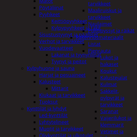
Matot
tarvikkeet
Pöytäliinat
Maaliruiskut ja
Pyyhkeet
tarvikkeet
Keittiöpyyhkeet
Naulaimet
Kylpypyyhkeet ja takit
Pulttipyssyt ja räikät
Sisustustyynyt ja päälliset
Rakennusmateriaalit
Verhot ja tarvikkeet
Listat
Vuodevaatteet
Pienrauta
Lakanat ja tyynynlinat
Lukot ja
Tyynyt ja peitot
hakaset
Kylpyhuone ja sauna
Koukut
Harjat ja pesuaineet
Kalustejalat
Kalusteet
Kulmat
Mittarit
Sakkelit,
Kiukaat ja tarvikkeet
pylpyrät ja
Tuoksut
tarvikkeet
Kynttilät ja lyhdyt
Saranat
Led-kynttilät
Vaijerilukot ja
Lyhtytelineet
klemmarit
Muotit ja tarvikkeet
Vetimet ja
Öljykynttilät ja ulkotulet