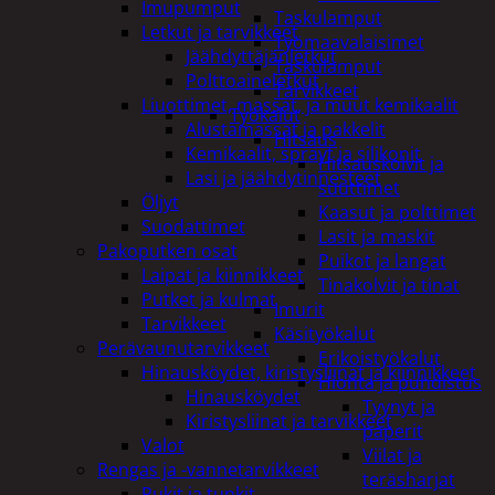
Imupumput
Taskulamput
Letkut ja tarvikkeet
Työmaavalaisimet
Jäähdyttäjänletkut
Taskulamput
Polttoaineletkut
Tarvikkeet
Liuottimet, massat, ja muut kemikaalit
Työkalut
Alustamassat ja pakkelit
Hitsaus
Kemikaalit, sprayt ja silikonit
Hitsauskolvit ja
Lasi ja jäähdytinnesteet
suuttimet
Öljyt
Kaasut ja polttimet
Suodattimet
Lasit ja maskit
Pakoputken osat
Puikot ja langat
Laipat ja kiinnikkeet
Tinakolvit ja tinat
Putket ja kulmat
Imurit
Tarvikkeet
Käsityökalut
Perävaunutarvikkeet
Erikoistyökalut
Hinausköydet, kiristysliinat ja kiinnikkeet
Hionta ja puhdistus
Hinausköydet
Tyynyt ja
Kiristysliinat ja tarvikkeet
paperit
Valot
Viilat ja
Rengas ja -vannetarvikkeet
teräsharjat
Pukit ja tunkit