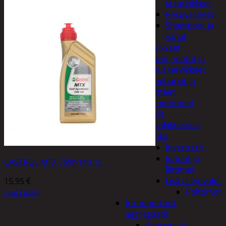
ja tarvikkeet
Pesuvälineet
Shampoot ja
vahat
Autotarvikkeet
Kalvot, matot ja
muut tarvikkeet
Lumiharjat ja
peitteet
Lämmittimet
Peilit
Pyyhkijänsulat
Sähkö
Invertterit
Johdot ja
CASTROL MTX 75W-140 1L
liittimet
Lisä ja työvalot
15,95
€
Polttimot
Lue Lisää
Irtomoottorit,
aggregaatit
Aggregaatit