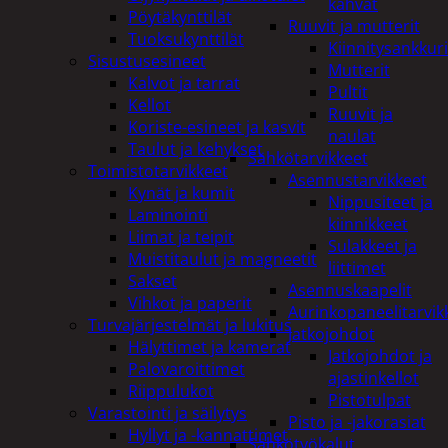
kahvat
Pöytäkynttilät
Ruuvit ja mutterit
Tuoksukynttilät
Kiinnitysankkuri
Sisustusesineet
Mutterit
Kalvot ja tarrat
Pultit
Kellot
Ruuvit ja
Koriste-esineet ja kasvit
naulat
Taulut ja kehykset
Sähkötarvikkeet
Toimistotarvikkeet
Asennustarvikkeet
Kynät ja kumit
Nippusiteet ja
Laminointi
kiinnikkeet
Liimat ja teipit
Sulakkeet ja
Muistitaulut ja magneetit
liittimet
Sakset
Asennuskaapelit
Vihkot ja paperit
Aurinkopaneelitarvik
Turvajärjestelmät ja lukitus
Jatkojohdot
Hälyttimet ja kamerat
Jatkojohdot ja
Palovaroittimet
ajastinkellot
Riippulukot
Pistotulpat
Varastointi ja säilytys
Pisto ja -jakorasiat
Hyllyt ja -kannattimet
Sähkötyökalut