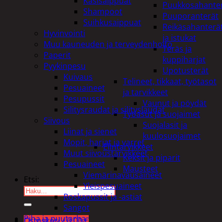
Käsisaippuat
Puukkosahante
Shampoot
Puuporanterät
Suihkusaippuat
Reikäsahanterä
Hyvinvointi
ja istukat
Muu kauneuden ja terveydenhoito
Teräs ja
Paperit
kuppiharjat
Pyykinpesu
Upotusterät
Kuivaus
Telineet, tikkaat, työtasot
Pesuaineet
ja tarvikkeet
Pesupussit
Vaunut ja pöydät
Silitysraudat ja silityslaudat
Työasut ja suojaimet
Siivous
Suojalasit ja
Liinat ja sienet
kuulosuojaimet
Mopit, harjat ja varret
Elintarvikkeet
Muut siivoustarvikkeet
Keksit ja piparit
Pesuaineet
Mausteet
Viemärinavausaineet
Etsi:
Yleispesuaineet
Roskapussit ja -astiat
Sangot
Piha ja puutarha
Ostoskori /
0,00
€