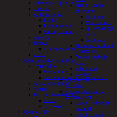
Leivinpaperit ja foliot
Maalit, lakat ja
Leivonta
ohentimet
Padat ja kattilat
Liuottimet
Kattilat
Metallimaalit
Paistinpannut
Spraymaalit ja
Vuoat ja padat
-lakat
Säilöntä
Talomaalit
Tiskaus
Muuraus, tapetointi
Astianpesuaineet
ja laatoitus
vaa'at
Pensselit telat ja
Kodin lämmitys ja tuuletus
lastat
Ilmanvaihto
Sekoittimet
Suodattimet
Suojaus
Tuulettimet ja Ilmastointilaitteet
Muut työkalut ja
Kaasulämmittimet
tarvikkeet
Patterit
Paineilmatyökalut ja
Tulisijat ja tarvikkeet
kompressorit
Arinat
Letkut, liittimet ja
Tarvikkeet
pistoolit
Kodintekstiilit
Letkut ja muut