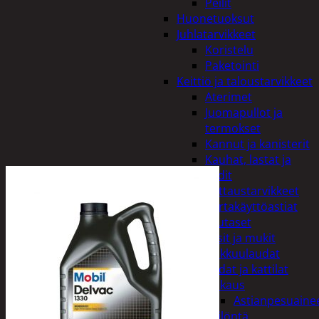
Peilit
Huonetuoksut
Juhlatarvikkeet
Koristelu
Paketointi
Keittiö ja taloustarvikkeet
Aterimet
Juomapullot ja
termokset
Kannut ja kanisterit
Kauhat, lastat ja
sudit
Kattaustarvikkeet
Kertakäyttöastiat
Lautaset
Lasit ja mukit
Leikkuulaudat
Padat ja kattilat
Tiskaus
Astianpesuaine
Säilöntä