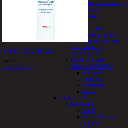
Kelloradiot, sääasemat ja
lämpömittarit
Oheislaitteet
Paristot
Puhelintarvikkeet
Johdot ja laturit
Kotelot ja telineet
Tv-tarvikkeet ja
MOBIL GREASE XHP 222
seinätelineet
Varavirtalaitteet
7,50
€
Viihde-elektroniikka
Lisää ostoskoriin
Bluetooth
kaiuttimet
Kuulokkeet
Radiot
Koti ja sisustus
Huonekalut
Kaapit
Kenkätelineet ja
naulakot