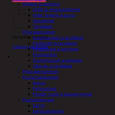
Grillaus ja savustus
Ostoskori
Grillit ja rengaspolttimet
Hiilet, briketit ja purut
Savustimet
Tarvikkeet
Piharakennukset
Ostoskori on tyhjä.
Kasvihuoneet ja tarvikkeet
Paviljonkit ja tarvikkeet
Takaisin kauppaan
Pihapatsaat ja koristeet
Postilaatikot
Puutarhavajat ja katokset
Ulko-wc ja tarvikkeet
Piharakentaminen
Puutarhakalusteet
Keinut
Pehmusteet
Pöydät, tuolit ja kalusteryhmät
Puutarhakoneet
Kärryt
Lehtipuhaltimet