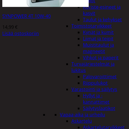
Kellot
Koriste-esineet ja
kasvit
SYNPOWER 4T 10W-40
Taulut ja kehykset
Toimistotarvikkeet
14,99
€
Kynät ja kumit
Lisää ostoskoriin
Liimat ja teipit
Muistitaulut ja
magneetit
Vihkot ja paperit
Turvajärjestelmät ja
lukitus
Palovaroittimet
Riippulukot
Varastointi ja säilytys
Hyllyt ja -
kannattimet
Säilytyslaatikot
Vapaa-aika ja urheilu
Askartelu
Askartelutarvikkeet