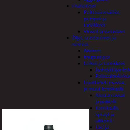
Lisälaitteet
Polttoainesäiliöt,
pumput ja
tarvikkeet
Vinssit ja varusteet
Öljyt, suodattimet ja
nesteet
Avaimet
Imupumput
Letkut ja tarvikkeet
Jäähdyttäjänlet
Polttoaineletku
Liuottimet, massat,
ja muut kemikaalit
Alustamassat
ja pakkelit
Kemikaalit,
sprayt ja
silikonit
Lasi ja