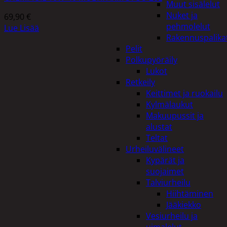
Muut sisälelut
Nuket ja
69,90
€
pehmolelut
Lue Lisää
Rakennuspalika
Pelit
Polkupyöräily
Lukot
Retkeily
Keittimet ja ruokailu
Kylmälaukut
Makuupussit ja
alustat
Teltat
Urheiluvälineet
Kypärät ja
suojaimet
Talviurheilu
Hiihtäminen
Jääkiekko
Vesiurheilu ja