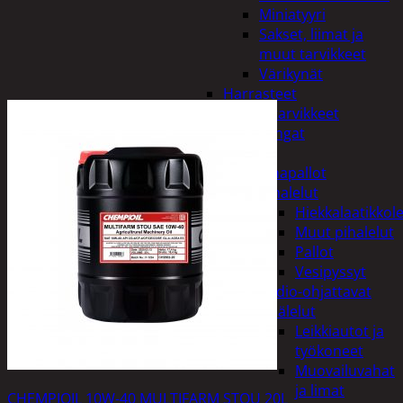
Miniatyyri
Sakset, liimat ja
muut tarvikkeet
Värikynät
Harrasteet
Käsityötarvikkeet
Langat
Lelut
Ilmapallot
Pihalelut
Hiekkalaatikkole
Muut pihalelut
Pallot
Vesipyssyt
Radio-ohjattavat
Sisälelut
Leikkiautot ja
työkoneet
Muovailuvahat
ja limat
CHEMPIOIL 10W-40 MULTIFARM STOU 20L