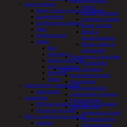
Puutarhatyökalut
Autotarvikkeet
Harjat
Kalvot, matot ja muut tarvikkeet
Kuokat ja haravat
Lämmittimet
Lumikolat ja lapiot
Lumiharjat ja peitteet
Saavit ja astiat
Peilit
Sahat ja
Pyyhkijänsulat
puutarhasakset
Sähkö
Reppuruiskut ja
Akut
painepullot
invertterit
Pihapatsaat ja koristeet
Johdot ja liittimet
Postilaatikot
Lisä ja työvalot
Valaisimet ja lamput
Polttimot
Aurinkokennovalot
Tulpat
Koristevalot
Irtomoottorit, aggregaatit
Koristevalaisimet
Aggregaatit
Loisteputket ja lamput
Lisälaitteet
Pihavalaisimet
Polttoainesäiliöt, pumput ja tarvikkeet
Sisävalaisimet
Vinssit ja varusteet
Lednauhat ja listat
Öljyt, suodattimet ja nesteet
Pöytävalaisimet
Avaimet
Yleisvalaisimet