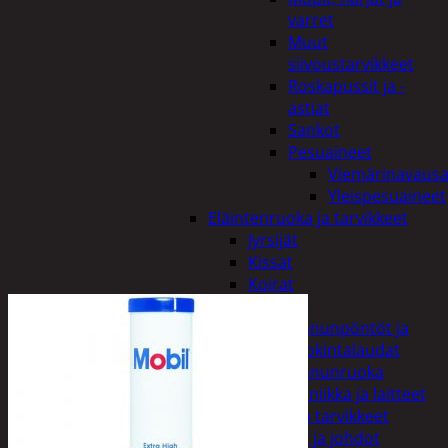
varret
Muut
siivoustarvikkeet
Roskapussit ja -
astiat
Sankot
Pesuaineet
Viemärinavausa
Yleispesuaineet
Eläintenruoka ja tarvikkeet
Jyrsijät
Kissat
Koirat
Linnut
Linnunpöntöt ja
ruokintalaudat
Linnunruoka
Kodin elektroniikka ja laitteet
Imurit ja tarvikkeet
Kaapelit ja johdot