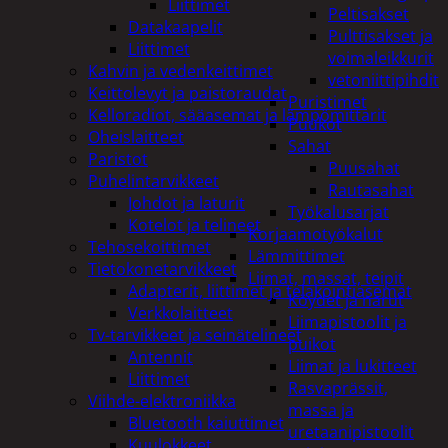
Liittimet
Peltisakset
Datakaapelit
Pulttisakset ja
Liittimet
voimaleikkurit
Kahvin ja vedenkeittimet
vetoniittipihdit
Keittolevyt ja paistoraudat
Puristimet
Kelloradiot, sääasemat ja lämpömittarit
Puukot
Oheislaitteet
Sahat
Paristot
Puusahat
Puhelintarvikkeet
Rautasahat
Johdot ja laturit
Työkalusarjat
Kotelot ja telineet
Korjaamotyökalut
Tehosekoittimet
Lämmittimet
Tietokonetarvikkeet
Liimat, massat, teipit
Adapterit, liittimet ja telakointiasemat
Köydet ja narut
Verkkolaitteet
Liimapistoolit ja
Tv-tarvikkeet ja seinätelineet
puikot
Antennit
Liimat ja lukitteet
Liittimet
Rasvaprässit,
Viihde-elektroniikka
massa ja
Bluetooth kaiuttimet
uretaanipistoolit
Kuulokkeet