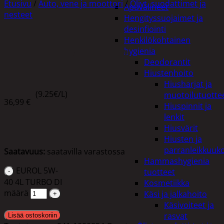
Etusivu
/
Auto, vene ja moottori
/
Öljyt, suodattimet ja
Apuvälineet
nesteet
Hengityssuojaimet ja
desinfiointi
Henkilökohtainen
EUROL 5W-40 4L TURBO DI
hygienia
Deodorantit
Hiustenhoito
Hiusharjat ja
(9.25€/L)
muotoilutuotte
36,99
€
Hiuspinnit ja
lenkit
Hiusvärit
Hiusten ja
parranleikkuuk
Saatavuus:
saatavilla varastossa
Hammashygienia
EUROL 5W-
tuotteet
40 4L TURBO DI
Kosmetiikka
määrä
Käsi ja jalkahoito
Käsivoiteet ja
rasvat
Lisää ostoskoriin