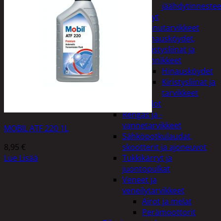
jäähdytinnestee
Öljyt
Perävaunutarvikkeet
Hinausköydet,
kiristysliinat ja
kiinnikkeet
Hinausköydet
Kiristysliinat ja
tarvikkeet
Valot
Rengas ja -
vannetarvikkeet
MOBIL ATF 220 1L
Sähköpotkulaudat,
8,95
€
skootterit ja ajoneuvot
Lue Lisää
Tukkikärryt ja
juontopulkat
Veneet ja
veneilytarvikkeet
Airot ja melat
Perämoottorit