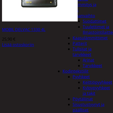
Kodin lämmitys ja
tuuletus
Ilmanvaihto
Suodattimet
Tuulettimet ja
MOBIL DELVAC 1330 4L
Ilmastointilaitte
Kaasulämmittimet
25,90
€
Patterit
Lisää ostoskoriin
Tulisijat ja
tarvikkeet
Arinat
Tarvikkeet
Kodintekstiilit
Pyyhkeet
Keittiöpyyhkeet
Kylpypyyhkeet
ja takit
Pöytäliinat
Sisustustyynyt ja
päälliset