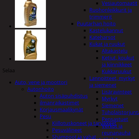
Vesiautomaatit
Ruohonleikkurit ja
trimmerit
Puutarhan hoito
Kastelukannut
Kateharsot
Kukat ja ruukut
Altakastelu
Ketjut, koukut
ja kiinnikkeet
Selaa
Kukkaruukut
Lannoitteet, myrkyt
Auto, vene ja moottori
ja siemenet
Autonhoito
Lisäravinteet
Auton sisäpuhdistus
Myrkyt
ilmanraikastimet
Siemenet
Korjausmaalikynät
Tuholaistorjunt
Pesu
Pensastuet
Kiillotuskoneet ja tarvikkeet
Verkot ja
Pesuvälineet
reunanauha
Shampoot ja vahat