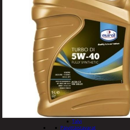
Tuotevalikoima
Poistotuotteet
Kausituotteet
Joulu
Joulu- ja kausivalot
Eläimet ja
tontut
Kyntteliköt
Valoketjut ja
kuusenvalot
Joulukoristeet
Kranssit ja
asetelmat
Tontut ja
muut
Joulutekstiilit
Paketointi
Marjastus
Talvi
Päivittäistavarat