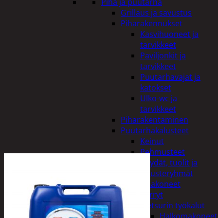
Piha ja puutarha
Grillaus ja savustus
Piharakennukset
Kasvihuoneet ja
tarvikkeet
Paviljonkit ja
tarvikkeet
Puutarhavajat ja
katokset
Ulko-wc ja
tarvikkeet
Piharakentaminen
Puutarhakalusteet
Keinut
Pehmusteet
Pöydät, tuolit ja
kalusteryhmät
Puutarhakoneet
Kärryt
Metsurin työkalut
Halkomakoneet