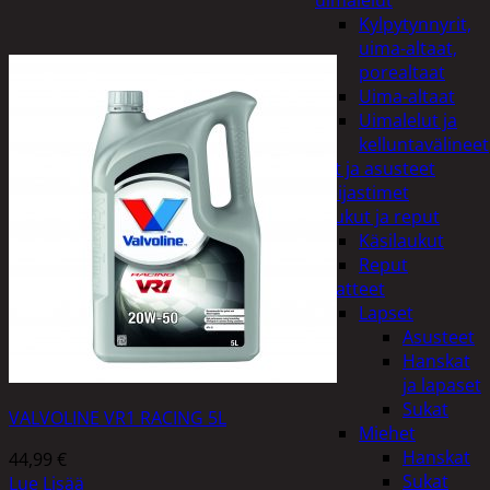
uimalelut
Kylpytynnyrit,
uima-altaat,
porealtaat
Uima-altaat
Uimalelut ja
kelluntavälineet
Vaatteet ja asusteet
Heijastimet
Laukut ja reput
Käsilaukut
Reput
Vaatteet
Lapset
Asusteet
Hanskat
ja lapaset
Sukat
VALVOLINE VR1 RACING 5L
Miehet
Hanskat
44,99
€
Sukat
Lue Lisää