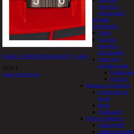
Tuurnat,
meistit ja
piirtopuikot
Käsihöylät
Lyöntityökalut
Taltat
Tuurnat,
meistit ja
piirtopuikot
EINHELL PIENOISPORA/MONIT. TH-MG
Vasarat ja
sorkkaraudat
59,95
€
Sorkkarau
Lisää ostoskoriin
Vasarat
Mittaus ja merkintä
Linjalangat ja
kynät
Mitat
Vatupassit
Pihdit ja leikkurit
Lukkopihdit
Lukkorengaspih