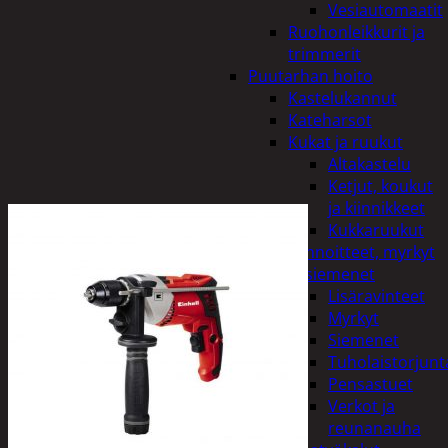
Vesiautomaatit
Ruohonleikkurit ja
trimmerit
Puutarhan hoito
Kastelukannut
Kateharsot
Kukat ja ruukut
Altakastelu
Ketjut, koukut
ja kiinnikkeet
Kukkaruukut
Lannoitteet, myrkyt
ja siemenet
Lisäravinteet
Myrkyt
Siemenet
Tuholaistorjunt
Pensastuet
Verkot ja
reunanauha