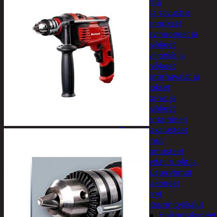
Piha ja puutarha
Grillaus ja savustus
Piharakennukset
Kasvihuoneet ja
tarvikkeet
Paviljonkit ja
tarvikkeet
Puutarhavajat ja
katokset
Ulko-wc ja
tarvikkeet
Piharakentaminen
Puutarhakalusteet
Keinut
Pehmusteet
Pöydät, tuolit ja
kalusteryhmät
Puutarhakoneet
Kärryt
Metsurin työkalut
Halkomakoneet