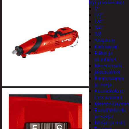
Hylsyt ja vääntimet
1"
1/2"
1/4"
3/4"
3/8
Adapterit
Kärkisarjat
Räikät ja
vääntimet
Iskumeisselit
Jakoavaimet
Kiintoavaimet
ja -sarjat
Kuusiokolo ja
torx-avaimet
Momenttiavaim
Ruuvimeisselit
ja -sarjat
Nitojat ja niitit