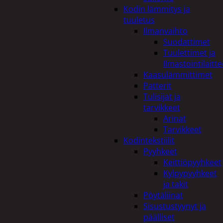
Kodin lämmitys ja
tuuletus
Tutustu myös
Ilmanvaihto
Suodattimet
Tuulettimet ja
Ilmastointilaitte
Kaasulämmittimet
Patterit
Tulisijat ja
tarvikkeet
Arinat
Tarvikkeet
Kodintekstiilit
Pyyhkeet
Keittiöpyyhkeet
Kylpypyyhkeet
ja takit
Pöytäliinat
Sisustustyynyt ja
päälliset