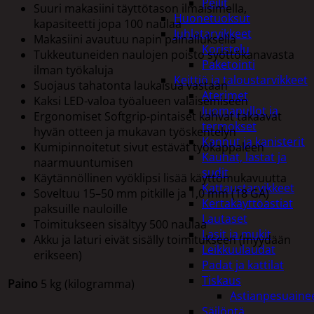
Peilit
Suuri makasiini täyttötason ilmaisimella,
Huonetuoksut
kapasiteetti jopa 100 naulaa
Juhlatarvikkeet
Makasiini avautuu napin painalluksella
Koristelu
Tukkeutuneiden naulojen poisto syöttökanavasta
Paketointi
ilman työkaluja
Keittiö ja taloustarvikkeet
Suojaus tahatonta laukaisua vastaan
Aterimet
Kaksi LED-valoa työalueen valaisemiseen
Juomapullot ja
Ergonomiset Softgrip-pintaiset kahvat takaavat
termokset
hyvän otteen ja mukavan työskentelyn
Kannut ja kanisterit
Kumipinnoitetut sivut estävät työkappaleen
Kauhat, lastat ja
naarmuuntumisen
sudit
Käytännöllinen vyöklipsi lisää käyttömukavuutta
Kattaustarvikkeet
Soveltuu 15–50 mm pitkille ja 1,0 mm (18 GA)
Kertakäyttöastiat
paksuille nauloille
Lautaset
Toimitukseen sisältyy 500 naulaa
Lasit ja mukit
Akku ja laturi eivät sisälly toimitukseen (myydään
Leikkuulaudat
erikseen)
Padat ja kattilat
Tiskaus
Paino
5 kg (kilogramma)
Astianpesuaine
Säilöntä