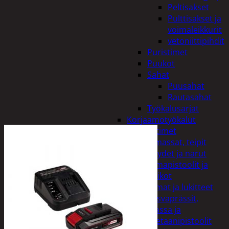
Peltisakset
Pulttisakset ja
voimaleikkurit
vetoniittipihdit
Puristimet
Puukot
Sahat
Puusahat
Rautasahat
Työkalusarjat
Korjaamotyökalut
Lämmittimet
Liimat, massat, teipit
Köydet ja narut
Liimapistoolit ja
puikot
Liimat ja lukitteet
Rasvaprässit,
massa ja
uretaanipistoolit