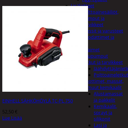
Lisälaitteet
Polttoainesäiliöt,
pumput ja
tarvikkeet
Vinssit ja varusteet
Öljyt, suodattimet ja
nesteet
Avaimet
Imupumput
Letkut ja tarvikkeet
Jäähdyttäjänlet
Polttoaineletku
Liuottimet, massat,
ja muut kemikaalit
Alustamassat
ja pakkelit
EINHELL SÄHKÖHÖYLÄ TC-PL 750
Kemikaalit,
52,50
€
sprayt ja
Lue Lisää
silikonit
Lasi ja