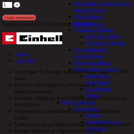
Kelloradiot, sääasemat ja
lämpömittarit
Oheislaitteet
Lisää ostoskoriin
Paristot
Tuotetunnus:
4257795
Osasto:
Sähkötyökalut
Puhelintarvikkeet
Johdot ja laturit
Kotelot ja telineet
Tv-tarvikkeet ja
Kuvaus
seinätelineet
Lisätiedot
Varavirtalaitteet
Viihde-elektroniikka
Osa Power X-Change -tuoteperhettä, vaatii 1 x 18 V
Bluetooth
akun
kaiuttimet
PressAir-teknologia: huoltovapaa, ei
Kuulokkeet
lisäkustannuksia
Radiot
Kestävä vaihteisto mahdollistaa jopa 60 laukaisua
Koti ja sisustus
minuutissa
Huonekalut
Vaihdettavissa kertalaukaisun ja sarjalaukaisun
Kaapit
välillä
Kenkätelineet ja
Työkaluton syvyyssäätö tarkkaa työskentelyä varten
naulakot
Vankka rakenne ja ergonominen kahva