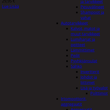
29,95
€
ja tarvikkeet
Lue Lisää
Pesuvälineet
Shampoot ja
vahat
Autotarvikkeet
Kalvot, matot ja
muut tarvikkeet
Lumiharjat ja
peitteet
Lämmittimet
Peilit
Pyyhkijänsulat
Sähkö
Invertterit
Johdot ja
liittimet
Lisä ja työvalot
Polttimot
Irtomoottorit,
aggregaatit
Aggregaatit