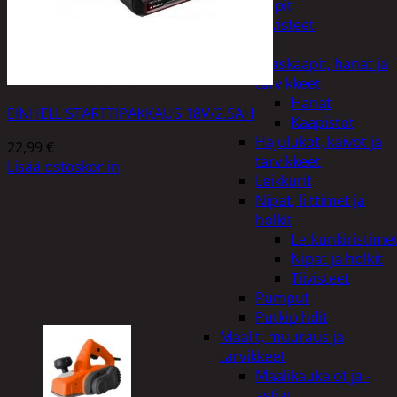
Teipit
Tiivisteet
LVI
Allaskaapit, hanat ja
tarvikkeet
Hanat
EINHELL STARTTIPAKKAUS 18V/2.5AH
Kaapistot
Hajulukot, kaivot ja
22,99
€
tarvikkeet
Lisää ostoskoriin
Leikkurit
Nipat, liittimet ja
holkit
Letkunkiristime
Nipat ja holkit
Tiivisteet
Pumput
Putkipihdit
Maalit, muuraus ja
tarvikkeet
Maalikaukalot ja -
astiat