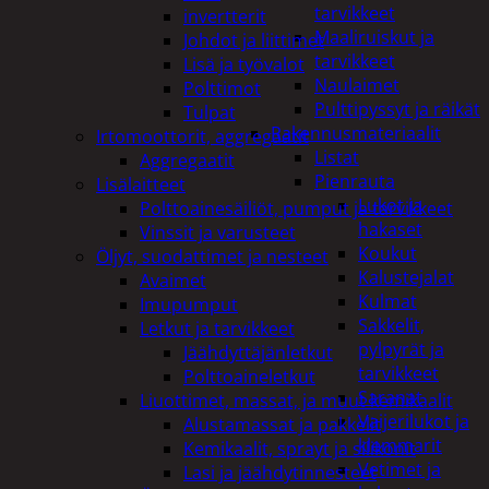
tarvikkeet
invertterit
Maaliruiskut ja
Johdot ja liittimet
tarvikkeet
Lisä ja työvalot
Naulaimet
Polttimot
Pulttipyssyt ja räikät
Tulpat
Rakennusmateriaalit
Irtomoottorit, aggregaatit
Listat
Aggregaatit
Pienrauta
Lisälaitteet
Lukot ja
Polttoainesäiliöt, pumput ja tarvikkeet
hakaset
Vinssit ja varusteet
Koukut
Öljyt, suodattimet ja nesteet
Kalustejalat
Avaimet
Kulmat
Imupumput
Sakkelit,
Letkut ja tarvikkeet
pylpyrät ja
Jäähdyttäjänletkut
tarvikkeet
Polttoaineletkut
Saranat
Liuottimet, massat, ja muut kemikaalit
Vaijerilukot ja
Alustamassat ja pakkelit
klemmarit
Kemikaalit, sprayt ja silikonit
Vetimet ja
Lasi ja jäähdytinnesteet