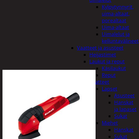
uimalelut
Kylpytynnyrit,
uima-altaat,
porealtaat
Uima-altaat
Uimalelut ja
kelluntavälineet
Vaatteet ja asusteet
Heijastimet
Laukut ja reput
Käsilaukut
Reput
Vaatteet
Lapset
Asusteet
Hanskat
ja lapaset
Sukat
Miehet
Hanskat
Sukat