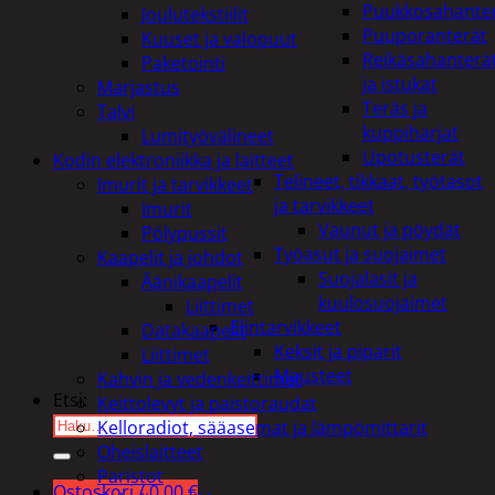
Puukkosahante
Joulutekstiilit
Puuporanterät
Kuuset ja valopuut
Reikäsahanterä
Paketointi
ja istukat
Marjastus
Teräs ja
Talvi
kuppiharjat
Lumityövälineet
Upotusterät
Kodin elektroniikka ja laitteet
Telineet, tikkaat, työtasot
Imurit ja tarvikkeet
ja tarvikkeet
Imurit
Vaunut ja pöydät
Pölypussit
Työasut ja suojaimet
Kaapelit ja johdot
Suojalasit ja
Äänikaapelit
kuulosuojaimet
Liittimet
Elintarvikkeet
Datakaapelit
Keksit ja piparit
Liittimet
Mausteet
Kahvin ja vedenkeittimet
Etsi:
Keittolevyt ja paistoraudat
Kelloradiot, sääasemat ja lämpömittarit
Oheislaitteet
Paristot
Ostoskori /
0,00
€