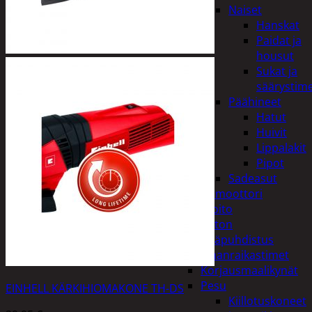
Naiset
Hanskat
Paidat ja
housut
Sukat ja
säärystim
Päähineet
Hatut
Huivit
Lippalakit
Pipot
Sadeasut
Auto, vene ja moottori
Autonhoito
Auton
sisäpuhdistus
Ilmanraikastimet
Korjausmaalikynät
Pesu
EINHELL KÄRKIHIOMAKONE TH-DS
Kiillotuskoneet