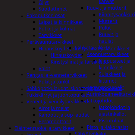
kahvat
Öljyt
Ruuvit ja mutterit
Suodattimet
Kiinnitysankkuri
Pakoputken osat
Mutterit
Laipat ja kiinnikkeet
Pultit
Putket ja kulmat
Ruuvit ja
Tarvikkeet
naulat
Perävaunutarvikkeet
Sähkötarvikkeet
Hinausköydet, kiristysliinat ja kiinnikkeet
Asennustarvikkeet
Hinausköydet
Nippusiteet ja
Kiristysliinat ja tarvikkeet
kiinnikkeet
Valot
Sulakkeet ja
Rengas ja -vannetarvikkeet
liittimet
Pukit ja tunkit
Asennuskaapelit
Sähköpotkulaudat, skootterit ja ajoneuvot
Aurinkopaneelitarvik
Tukkikärryt ja juontopulkat
Jatkojohdot
Veneet ja veneilytarvikkeet
Jatkojohdot ja
Airot ja melat
ajastinkellot
Kanootit ja sup-laudat
Pistotulpat
Perämoottorit
Pisto ja -jakorasiat
Eläintenruoka ja tarvikkeet
Sähkötyökalut
Jyrsijät