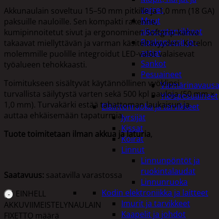
varret
Akkunaulain soveltuu 15–50 mm pitkille ja 1,0 mm (18 GA)
Muut
paksuille nauloille. Sen kompakti rakenne,
siivoustarvikkeet
kumipinnoitetut sivut ja ergonominen Softgrip-kahva
Roskapussit ja -
takaavat miellyttävän ja varman käsiteltävyyden. Kotelon
astiat
molemmille puolille integroidut LED-valot valaisevat
Sankot
työalueen tehokkaasti.
Pesuaineet
Toimitukseen sisältyvät käytännöllinen vyöklipsi
Viemärinavausa
turvallista säilytystä varten sekä 500 kpl nauloja (50 mm ×
Yleispesuaineet
1,0 mm). Turvakärki estää tahattoman laukaisun ja
Eläintenruoka ja tarvikkeet
auttaa ehkäisemään tapaturmia.
Jyrsijät
Kissat
Tuote toimitetaan ilman akkua ja laturia
,
Koirat
Linnut
Linnunpöntöt ja
ruokintalaudat
Saatavuus:
saatavilla varastossa
Linnunruoka
Kodin elektroniikka ja laitteet
EINHELL
Imurit ja tarvikkeet
AKKUVIIMEISTELYNAULAIN
Kaapelit ja johdot
FIXETTO määrä