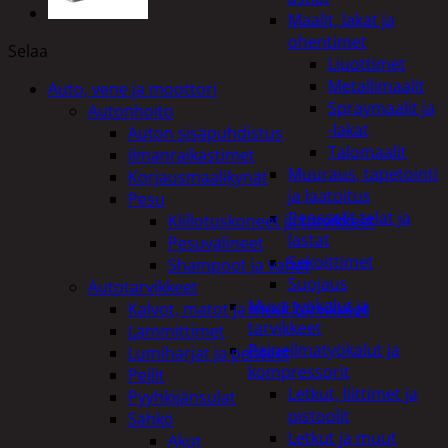
Maalit, lakat ja
ohentimet
Selaa
Liuottimet
Metallimaalit
Auto, vene ja moottori
Spraymaalit ja
Autonhoito
-lakat
Auton sisäpuhdistus
Talomaalit
ilmanraikastimet
Muuraus, tapetointi
Korjausmaalikynät
ja laatoitus
Pesu
Pensselit telat ja
Kiillotuskoneet ja tarvikkeet
lastat
Pesuvälineet
Sekoittimet
Shampoot ja vahat
Suojaus
Autotarvikkeet
Muut työkalut ja
Kalvot, matot ja muut tarvikkeet
tarvikkeet
Lämmittimet
Paineilmatyökalut ja
Lumiharjat ja peitteet
kompressorit
Peilit
Letkut, liittimet ja
Pyyhkijänsulat
pistoolit
Sähkö
Letkut ja muut
Akut