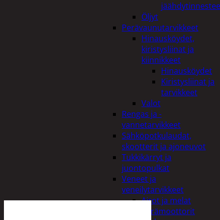
jäähdytinnestee
Öljyt
Perävaunutarvikkeet
Hinausköydet,
kiristysliinat ja
kiinnikkeet
Hinausköydet
Kiristysliinat ja
tarvikkeet
Valot
Rengas ja -
vannetarvikkeet
Sähköpotkulaudat,
skootterit ja ajoneuvot
Tukkikärryt ja
juontopulkat
Veneet ja
veneilytarvikkeet
Airot ja melat
Perämoottorit