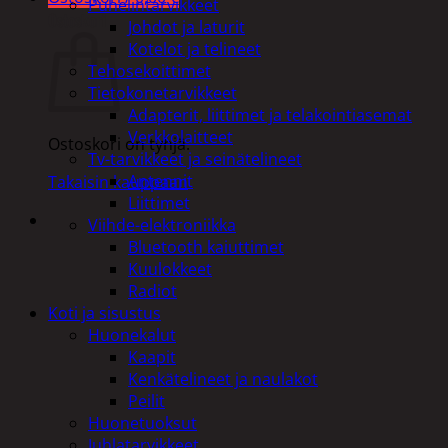
Puhelintarvikkeet
Ostoskori
Johdot ja laturit
Kotelot ja telineet
Tehosekoittimet
Tietokonetarvikkeet
Adapterit, liittimet ja telakointiasemat
Verkkolaitteet
Ostoskori on tyhjä.
Tv-tarvikkeet ja seinätelineet
Antennit
Takaisin kauppaan
Liittimet
Viihde-elektroniikka
Bluetooth kaiuttimet
Kuulokkeet
Radiot
Koti ja sisustus
Huonekalut
Kaapit
Kenkätelineet ja naulakot
Peilit
Huonetuoksut
Juhlatarvikkeet