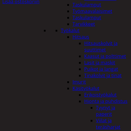
Lisää ostoskoriin
Taskulamput
Työmaavalaisimet
Taskulamput
Tarvikkeet
Työkalut
Hitsaus
Hitsauskolvit ja
suuttimet
Kaasut ja polttimet
Lasit ja maskit
Puikot ja langat
Tinakolvit ja tinat
Imurit
Käsityökalut
Erikoistyökalut
Hionta ja puhdistus
Tyynyt ja
paperit
Viilat ja
teräsharjat