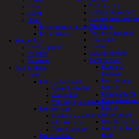
Akut ja laturit
Kissat
Kulmahiomakoneet
Koirat
Kuumailmapuhaltim
Linnut
Mittarit
Linnunpöntöt ja ruokintalaudat
Mutterinvääntimet
Linnunruoka
Porakoneet
Elintarvikkeet
Ruiskut
Keksit ja piparit
Sahat ja sirkkelit
Makeiset
Terät ja laikat
Mausteet
Hionta ja
Kausituotteet
katkaisu
Joulu
Kierretapit ja
Joulu- ja kausivalot
työkalut
Eläimet ja tontut
Kiviporanterät
Kyntteliköt
Kuviosahanterä
Valoketjut ja kuusenvalot
Lasi- ja
Joulukoristeet
tiiliporanterät
Kranssit ja asetelmat
Metalliporanter
Oksakoristeet
Monitoimikone
Tontut ja muut
terät
Joulumakeiset