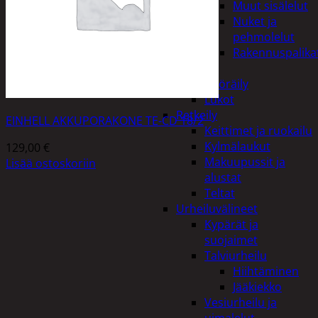
Muut sisälelut
Nuket ja
pehmolelut
Rakennuspalika
Pelit
Polkupyöräily
Lukot
Retkeily
EINHELL AKKUPORAKONE TE-CD 18/2
Keittimet ja ruokailu
Kylmälaukut
129,00
€
Makuupussit ja
Lisää ostoskoriin
alustat
Teltat
Urheiluvälineet
Kypärät ja
suojaimet
Talviurheilu
Hiihtäminen
Jääkiekko
Vesiurheilu ja