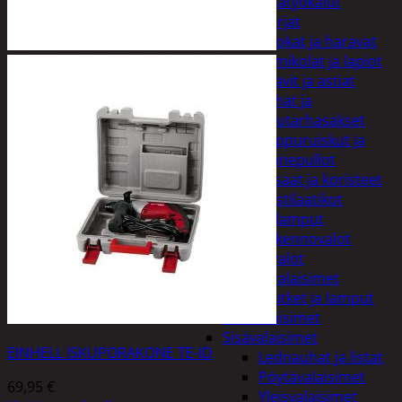
Puutarhatyökalut
Harjat
Kuokat ja haravat
Lumikolat ja lapiot
Saavit ja astiat
Sahat ja
puutarhasakset
Reppuruiskut ja
painepullot
Pihapatsaat ja koristeet
Postilaatikot
Valaisimet ja lamput
Aurinkokennovalot
Koristevalot
Koristevalaisimet
Loisteputket ja lamput
Pihavalaisimet
Sisävalaisimet
EINHELL ISKUPORAKONE TE-ID
Lednauhat ja listat
Pöytävalaisimet
69,95
€
Yleisvalaisimet