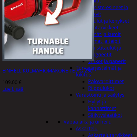
Kellot
Koriste-esineet ja
kasvit
Taulut ja kehykset
Toimistotarvikkeet
Kynät ja kumit
Liimat ja teipit
Muistitaulut ja
magneetit
Vihkot ja paperit
Turvajärjestelmät ja
EINHELL KULMAHIOMAKONE TE-AG 230
lukitus
Palovaroittimet
109,00
€
Riippulukot
Lue Lisää
Varastointi ja säilytys
Hyllyt ja -
kannattimet
Säilytyslaatikot
Vapaa-aika ja urheilu
Askartelu
Askartelutarvikkeet