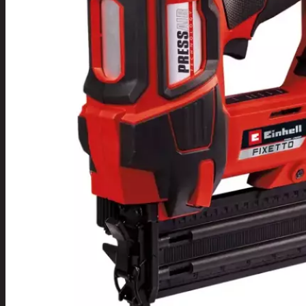
Tuotevalikoima
Poistotuotteet
Kausituotteet
Joulu
Joulu- ja kausivalot
Eläimet ja
tontut
Kyntteliköt
Valoketjut ja
kuusenvalot
Joulukoristeet
Kranssit ja
asetelmat
Tontut ja
muut
Joulutekstiilit
Paketointi
Marjastus
Talvi
Päivittäistavarat