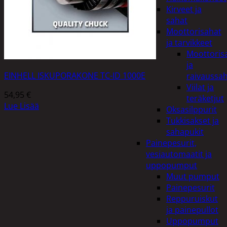
Kirveet ja
sahat
Moottorisahat
ja tarvikkeet
Moottoris
ja
EINHELL ISKUPORAKONE TC-ID 1000E
raivaussa
Viilat ja
54,95
€
teräketjut
Lue Lisää
Oksasilppurit
Tukkisakset ja
sahapukit
Painepesurit,
vesiautomaatit ja
uppopumput
Muut pumput
Painepesurit
Reppuruiskut
ja painepullot
Uppopumput