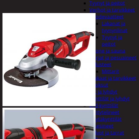
Tyynyt ja peitot
Verhot ja tarvikkeet
Vuodevaatteet
Lakanat ja
tyynynlinat
Tyynyt ja
peitot
Kylpyhuone ja sauna
Harjat ja pesuaineet
Kalusteet
Mittarit
Kiukaat ja tarvikkeet
Tuoksut
Kynttilät ja lyhdyt
Kynttilät ja lyhdyt
Led-kynttilät
Lyhtytelineet
Pöytäkynttilät
Sisustusesineet
Kalvot ja tarrat