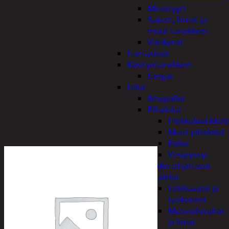
Miniatyyri
Sakset, liimat ja
muut tarvikkeet
Värikynät
Harrasteet
Käsityötarvikkeet
Langat
Lelut
Ilmapallot
Pihalelut
Hiekkalaatikkole
Muut pihalelut
Pallot
Vesipyssyt
Radio-ohjattavat
Sisälelut
Leikkiautot ja
työkoneet
Muovailuvahat
ja limat