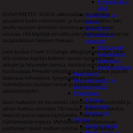
Kynsisakset ja
viilat
Einhell FIXETTO 18/50 N -akkunaulain on tehokas
Pesuharjat ja -
apuväline kodin remontointi- ja kunnostustöihin. Sen
sienet
avulla naulojen lyöminen onnistuu nopeasti ilman
Shampoot,
vasaraa, sillä käyttäjä voi valita joko yksittäislaukaisun tai
hoitaineet ja
sarjalaukaisun tarpeen mukaan.
saippuat
Hoitoaineet
Laite kuuluu Power X-Change -akkujärjestelmään, joten
Käsisaippuat
sitä voidaan käyttää kaikkien saman tuoteperheen
Shampoot
akkujen ja latureiden kanssa. Kestävä vaihteisto ja
Suihkusaippuat
huoltovapaa PressAir-teknologia mahdollistavat jopa 60
Hyvinvointi
laukaisua minuutissa. Syvyyssäätö puolestaan
Muu kauneuden ja
mahdollistaa naulojen tarkan ja säädettävän
terveydenhoito
upotussyvyyden.
Pyykinpesu
Kuivaus
Suuri makasiini on varustettu täyttöasteen ilmaisimella ja
Pesuaineet
siihen mahtuu enintään 100 naulaa. Makasiini avautuu
Pesupussit
helposti painonappia käyttämällä, mikä tekee
Siivous
täyttämisestä nopeaa. Mahdolliset syöttökanavaan
Liinat ja sienet
juuttuneet naulat voidaan poistaa ilman työkaluja.
Mopit, harjat ja