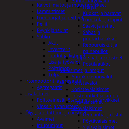
Puutarhatyökalut
Kalvot, matot ja muut tarvikkeet
Harjat
Lämmittimet
Kuokat ja haravat
Lumiharjat ja peitteet
Lumikolat ja lapiot
Peilit
Saavit ja astiat
Pyyhkijänsulat
Sahat ja
Sähkö
puutarhasakset
Akut
Reppuruiskut ja
invertterit
painepullot
Johdot ja liittimet
Pihapatsaat ja koristeet
Lisä ja työvalot
Postilaatikot
Polttimot
Valaisimet ja lamput
Tulpat
Aurinkokennovalot
Irtomoottorit, aggregaatit
Koristevalot
Aggregaatit
Koristevalaisimet
Lisälaitteet
Loisteputket ja lamput
Polttoainesäiliöt, pumput ja tarvikkeet
Pihavalaisimet
Vinssit ja varusteet
Sisävalaisimet
Öljyt, suodattimet ja nesteet
Lednauhat ja listat
Avaimet
Pöytävalaisimet
Imupumput
Yleisvalaisimet