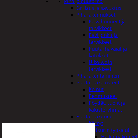
Piha ja puutarha
Grillaus ja savustus
Piharakennukset
Kasvihuoneet ja
tarvikkeet
Paviljonkit ja
tarvikkeet
Puutarhavajat ja
katokset
Ulko-wc ja
tarvikkeet
Piharakentaminen
Puutarhakalusteet
Keinut
Pehmusteet
Pöydät, tuolit ja
kalusteryhmät
Puutarhakoneet
Kärryt
Metsurin työkalut
Halkomakoneet