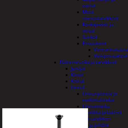
varret
Muut
siivoustarvikkeet
Roskapussit ja -
astiat
Sankot
Pesuaineet
Viemärinavausa
Yleispesuaineet
Eläintenruoka ja tarvikkeet
Jyrsijät
Kissat
Koirat
Linnut
Linnunpöntöt ja
ruokintalaudat
Linnunruoka
Kodin elektroniikka ja laitteet
Imurit ja tarvikkeet
Kaapelit ja johdot