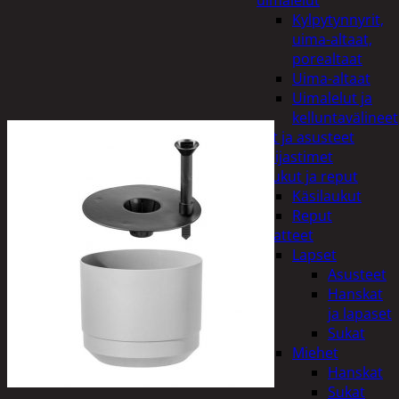
uimalelut
Kylpytynnyrit,
uima-altaat,
porealtaat
Uima-altaat
Uimalelut ja
kelluntavälineet
Vaatteet ja asusteet
Heijastimet
Laukut ja reput
Käsilaukut
Reput
Vaatteet
Lapset
Asusteet
Hanskat
ja lapaset
Sukat
Miehet
Hanskat
Sukat