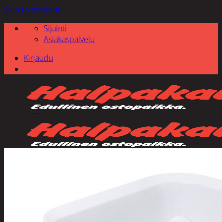
Skip to content
Sijainti
Asiakaspalvelu
Kirjaudu
Etsi: