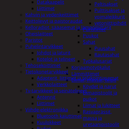
Datakaapelit
Peltisakset
Liittimet
Pulttisakset ja
Kahvin ja vedenkeittimet
voimaleikkurit
Keittolevyt ja paistoraudat
vetoniittipihdit
Kelloradiot, sääasemat ja lämpömittarit
Puristimet
Oheislaitteet
Puukot
Paristot
Sahat
Puhelintarvikkeet
Puusahat
Johdot ja laturit
Rautasahat
Kotelot ja telineet
Työkalusarjat
Tehosekoittimet
Korjaamotyökalut
Tietokonetarvikkeet
Lämmittimet
Adapterit, liittimet ja telakointiasemat
Liimat, massat, teipit
Verkkolaitteet
Köydet ja narut
Tv-tarvikkeet ja seinätelineet
Liimapistoolit ja
Antennit
puikot
Liittimet
Liimat ja lukitteet
Viihde-elektroniikka
Rasvaprässit,
Bluetooth kaiuttimet
massa ja
Kuulokkeet
uretaanipistoolit
Radiot