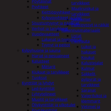
Pöytäliinat
tarvikkeet
Pyyhkeet
Maaliruiskut ja
Keittiöpyyhkeet
tarvikkeet
Kylpypyyhkeet ja takit
Naulaimet
Sisustustyynyt ja päälliset
Pulttipyssyt ja räikät
Verhot ja tarvikkeet
Rakennusmateriaalit
Vuodevaatteet
Listat
Lakanat ja tyynynlinat
Pienrauta
Tyynyt ja peitot
Lukot ja
Kylpyhuone ja sauna
hakaset
Harjat ja pesuaineet
Koukut
Kalusteet
Kalustejalat
Mittarit
Kulmat
Kiukaat ja tarvikkeet
Sakkelit,
Tuoksut
pylpyrät ja
Kynttilät ja lyhdyt
tarvikkeet
Led-kynttilät
Saranat
Lyhtytelineet
Vaijerilukot ja
Muotit ja tarvikkeet
klemmarit
Öljykynttilät ja ulkotulet
Vetimet ja
Pöytäkynttilät