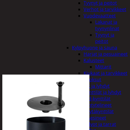
Tyynyt ja peitot
Verhot ja tarvikkeet
Vuodevaatteet
Lakanat ja
tyynynlinat
Tyynyt ja
peitot
Kylpyhuone ja sauna
Harjat ja pesuaineet
Kalusteet
Mittarit
Kiukaat ja tarvikkeet
Tuoksut
Kynttilät ja lyhdyt
Kynttilät ja lyhdyt
Led-kynttilät
Lyhtytelineet
Pöytäkynttilät
Sisustusesineet
Kalvot ja tarrat