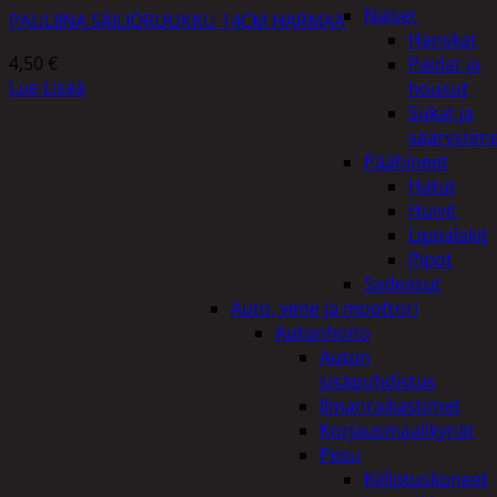
Naiset
PAULIINA SÄILIÖRUUKKU 14CM HARMAA
Hanskat
4,50
€
Paidat ja
Lue Lisää
housut
Sukat ja
säärystim
Päähineet
Hatut
Huivit
Lippalakit
Pipot
Sadeasut
Auto, vene ja moottori
Autonhoito
Auton
sisäpuhdistus
Ilmanraikastimet
Korjausmaalikynät
Pesu
Kiillotuskoneet