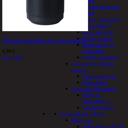
Kellot
Koriste-esineet ja
kasvit
Taulut ja kehykset
Toimistotarvikkeet
Kynät ja kumit
Liimat ja teipit
PAULIINA SÄILIÖRUUKKU 20CM MUSTA
Muistitaulut ja
magneetit
6,99
€
Vihkot ja paperit
Lue Lisää
Turvajärjestelmät ja
lukitus
Palovaroittimet
Riippulukot
Varastointi ja säilytys
Hyllyt ja -
kannattimet
Säilytyslaatikot
Vapaa-aika ja urheilu
Askartelu
Askartelutarvikkeet