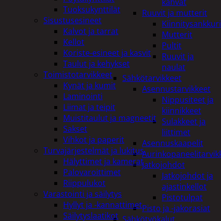
kahvat
Tuoksukynttilät
Ruuvit ja mutterit
Sisustusesineet
Kiinnitysankkuri
Kalvot ja tarrat
Mutterit
Kellot
Pultit
Koriste-esineet ja kasvit
Ruuvit ja
Taulut ja kehykset
naulat
Toimistotarvikkeet
Sähkötarvikkeet
Kynät ja kumit
Asennustarvikkeet
Laminointi
Nippusiteet ja
Liimat ja teipit
kiinnikkeet
Muistitaulut ja magneetit
Sulakkeet ja
Sakset
liittimet
Vihkot ja paperit
Asennuskaapelit
Turvajärjestelmät ja lukitus
Aurinkopaneelitarvik
Hälyttimet ja kamerat
Jatkojohdot
Palovaroittimet
Jatkojohdot ja
Riippulukot
ajastinkellot
Varastointi ja säilytys
Pistotulpat
Hyllyt ja -kannattimet
Pisto ja -jakorasiat
Säilytyslaatikot
Sähkötyökalut