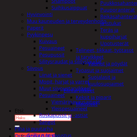
Shampoot
Puukkosahante
Suihkusaippuat
Puuporanterät
Hyvinvointi
Reikäsahanterä
Muu kauneuden ja terveydenhoito
ja istukat
Paperit
Teräs ja
Pyykinpesu
kuppiharjat
Kuivaus
Upotusterät
Pesuaineet
Telineet, tikkaat, työtasot
Pesupussit
ja tarvikkeet
Silitysraudat ja silityslaudat
Vaunut ja pöydät
Siivous
Työasut ja suojaimet
Liinat ja sienet
Suojalasit ja
Mopit, harjat ja varret
kuulosuojaimet
Muut siivoustarvikkeet
Elintarvikkeet
Pesuaineet
Keksit ja piparit
Viemärinavausaineet
Mausteet
Yleispesuaineet
Etsi:
Roskapussit ja -astiat
Sangot
Piha ja puutarha
Grillaus ja savustus
Ostoskori /
0,00
€