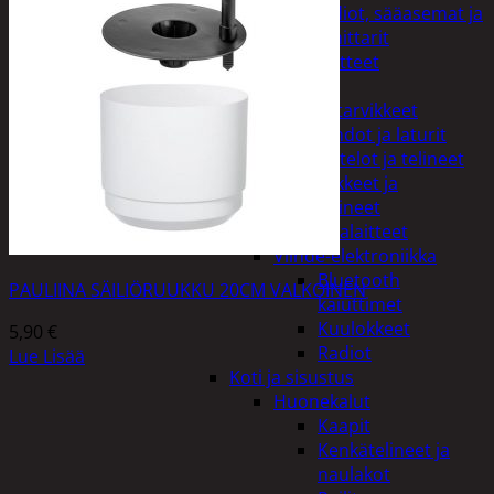
Kelloradiot, sääasemat ja
lämpömittarit
Oheislaitteet
Paristot
Puhelintarvikkeet
Johdot ja laturit
Kotelot ja telineet
Tv-tarvikkeet ja
seinätelineet
Varavirtalaitteet
Viihde-elektroniikka
Bluetooth
PAULIINA SÄILIÖRUUKKU 20CM VALKOINEN
kaiuttimet
Kuulokkeet
5,90
€
Radiot
Lue Lisää
Koti ja sisustus
Huonekalut
Kaapit
Kenkätelineet ja
naulakot