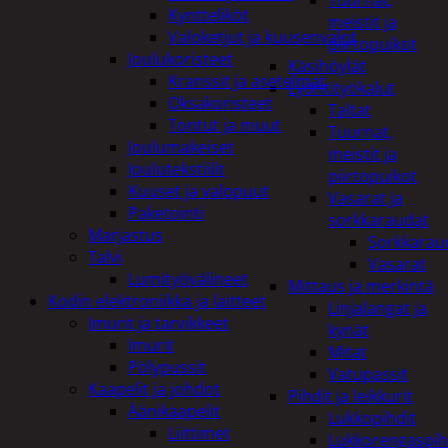
Tuurnat,
Kyntteliköt
meistit ja
Valoketjut ja kuusenvalot
piirtopuikot
Joulukoristeet
Käsihöylät
Kranssit ja asetelmat
Lyöntityökalut
Oksakoristeet
Taltat
Tontut ja muut
Tuurnat,
Joulumakeiset
meistit ja
Joulutekstiilit
piirtopuikot
Kuuset ja valopuut
Vasarat ja
Paketointi
sorkkaraudat
Marjastus
Sorkkarau
Talvi
Vasarat
Lumityövälineet
Mittaus ja merkintä
Kodin elektroniikka ja laitteet
Linjalangat ja
Imurit ja tarvikkeet
kynät
Imurit
Mitat
Pölypussit
Vatupassit
Kaapelit ja johdot
Pihdit ja leikkurit
Äänikaapelit
Lukkopihdit
Liittimet
Lukkorengaspih