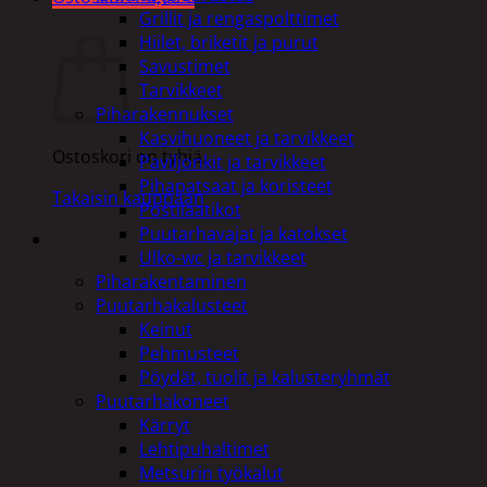
Grillit ja rengaspolttimet
Ostoskori
Hiilet, briketit ja purut
Savustimet
Tarvikkeet
Piharakennukset
Kasvihuoneet ja tarvikkeet
Ostoskori on tyhjä.
Paviljonkit ja tarvikkeet
Pihapatsaat ja koristeet
Takaisin kauppaan
Postilaatikot
Puutarhavajat ja katokset
Ulko-wc ja tarvikkeet
Piharakentaminen
Puutarhakalusteet
Keinut
Pehmusteet
Pöydät, tuolit ja kalusteryhmät
Puutarhakoneet
Kärryt
Lehtipuhaltimet
Metsurin työkalut