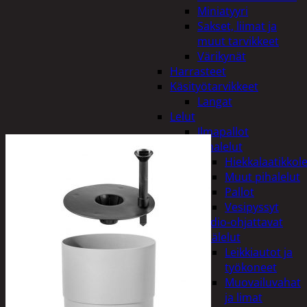
Miniatyyri
Sakset, liimat ja
muut tarvikkeet
Värikynät
Harrasteet
Käsityötarvikkeet
Langat
Lelut
Ilmapallot
Pihalelut
Hiekkalaatikkole
Muut pihalelut
Pallot
Vesipyssyt
Radio-ohjattavat
Sisälelut
Leikkiautot ja
työkoneet
Muovailuvahat
ja limat