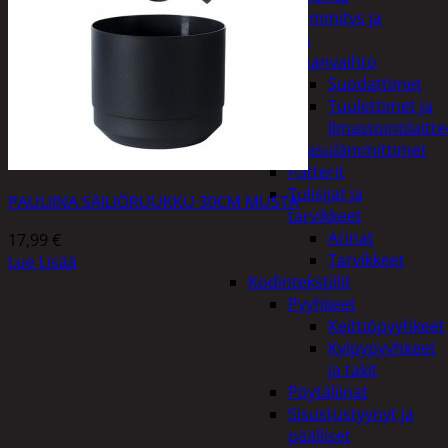
Kodin lämmitys ja
tuuletus
Ilmanvaihto
Suodattimet
Tuulettimet ja
Ilmastointilaitte
Kaasulämmittimet
Patterit
Tulisijat ja
PAULIINA SÄILIÖRUUKKU 30CM MUSTA
tarvikkeet
Arinat
17,99
€
Tarvikkeet
Lue Lisää
Kodintekstiilit
Pyyhkeet
Keittiöpyyhkeet
Kylpypyyhkeet
ja takit
Pöytäliinat
Sisustustyynyt ja
päälliset