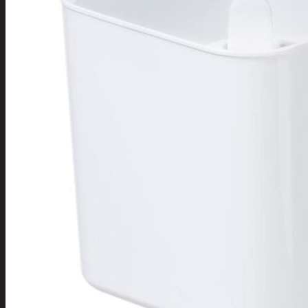
Tuotevalikoima
Poistotuotteet
Kausituotteet
Joulu
Joulu- ja kausivalot
Eläimet ja
tontut
Kyntteliköt
Valoketjut ja
kuusenvalot
Joulukoristeet
Kranssit ja
asetelmat
Tontut ja
muut
Joulutekstiilit
Paketointi
Marjastus
Talvi
Päivittäistavarat