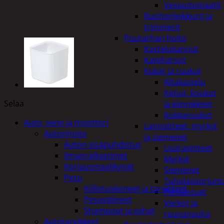
Vesiautomaatit
Ruohonleikkurit ja
trimmerit
Puutarhan hoito
Kastelukannut
Kateharsot
Kukat ja ruukut
Altakastelu
Ketjut, koukut
Selaa
ja kiinnikkeet
Kukkaruukut
Auto, vene ja moottori
Lannoitteet, myrkyt
Autonhoito
ja siemenet
Auton sisäpuhdistus
Lisäravinteet
ilmanraikastimet
Myrkyt
Korjausmaalikynät
Siemenet
Pesu
Tuholaistorjunt
Kiillotuskoneet ja tarvikkeet
Pensastuet
Pesuvälineet
Verkot ja
Shampoot ja vahat
reunanauha
Autotarvikkeet