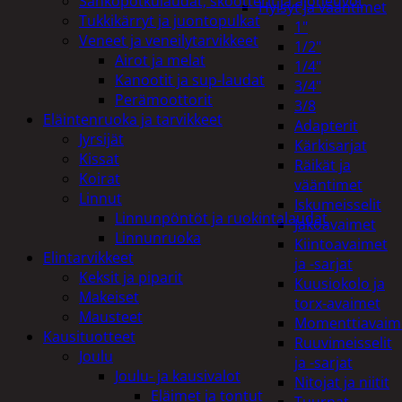
Sähköpotkulaudat, skootterit ja ajoneuvot
Hylsyt ja vääntimet
Tukkikärryt ja juontopulkat
1"
Veneet ja veneilytarvikkeet
1/2"
Airot ja melat
1/4"
Kanootit ja sup-laudat
3/4"
Perämoottorit
3/8
Eläintenruoka ja tarvikkeet
Adapterit
Jyrsijät
Kärkisarjat
Kissat
Räikät ja
Koirat
vääntimet
Linnut
Iskumeisselit
Linnunpöntöt ja ruokintalaudat
Jakoavaimet
Linnunruoka
Kiintoavaimet
Elintarvikkeet
ja -sarjat
Keksit ja piparit
Kuusiokolo ja
Makeiset
torx-avaimet
Mausteet
Momenttiavaim
Kausituotteet
Ruuvimeisselit
Joulu
ja -sarjat
Joulu- ja kausivalot
Nitojat ja niitit
Eläimet ja tontut