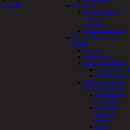
Lue Lisää
Lisälaitteet
Polttoainesäiliöt,
pumput ja
tarvikkeet
Vinssit ja varusteet
Öljyt, suodattimet ja
nesteet
Avaimet
Imupumput
Letkut ja tarvikkeet
Jäähdyttäjänlet
Polttoaineletku
Liuottimet, massat,
ja muut kemikaalit
Alustamassat
ja pakkelit
Kemikaalit,
sprayt ja
silikonit
Lasi ja