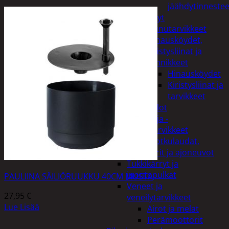
jäähdytinnestee
Öljyt
Perävaunutarvikkeet
Hinausköydet,
kiristysliinat ja
kiinnikkeet
Hinausköydet
Kiristysliinat ja
tarvikkeet
Valot
Rengas ja -
vannetarvikkeet
Sähköpotkulaudat,
skootterit ja ajoneuvot
Tukkikärryt ja
juontopulkat
PAULIINA SÄILIÖRUUKKU 40CM MUSTA
Veneet ja
27,95
€
veneilytarvikkeet
Lue Lisää
Airot ja melat
Perämoottorit