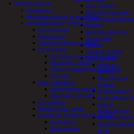
Päivittäistavarat
Akut ja laturit
Apuvälineet
Kulmahiomakoneet
Hengityssuojaimet ja desinfiointi
Kuumailmapuhaltim
Henkilökohtainen hygienia
Mittarit
Aurinkorasvat
Mutterinvääntimet
Deodorantit
Porakoneet
Hammashygienia tuotteet
Ruiskut
Hiustenhoito
Sahat ja sirkkelit
Hiusharjat ja muotoilutuotteet
Terät ja laikat
Hiuspinnit ja lenkit
Hionta ja
Hiusten ja parranleikkuukoneet
katkaisu
Hiusvärit
Kierretapit ja
Käsi ja jalkahoito
työkalut
Käsivoiteet ja rasvat
Kiviporanterät
Kynsisakset ja viilat
Kuviosahanterä
Kosmetiikka
Lasi- ja
Pesuharjat ja -sienet
tiiliporanterät
Shampoot, hoitaineet ja saippuat
Metalliporanter
Hoitoaineet
Monitoimikone
Käsisaippuat
terät