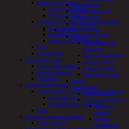
Letkut ja tarvikkeet
Taskulamput
Jäähdyttäjänletkut
Työmaavalaisimet
Polttoaineletkut
Taskulamput
Liuottimet, massat, ja muut kemikaalit
Tarvikkeet
Alustamassat ja pakkelit
Työkalut
Kemikaalit, sprayt ja silikonit
Hitsaus
Lasi ja jäähdytinnesteet
Hitsauskolvit ja
Öljyt
suuttimet
Suodattimet
Kaasut ja polttimet
Pakoputken osat
Lasit ja maskit
Laipat ja kiinnikkeet
Puikot ja langat
Putket ja kulmat
Tinakolvit ja tinat
Tarvikkeet
Imurit
Perävaunutarvikkeet
Käsityökalut
Hinausköydet, kiristysliinat ja kiinnikkeet
Erikoistyökalut
Hinausköydet
Hionta ja puhdistus
Kiristysliinat ja tarvikkeet
Tyynyt ja
Valot
paperit
Rengas ja -vannetarvikkeet
Viilat ja
Pukit ja tunkit
teräsharjat