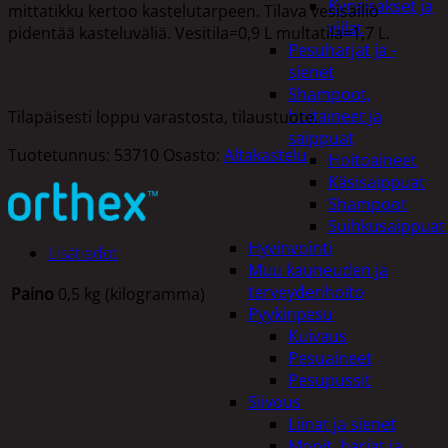
Kynsisakset ja
mittatikku kertoo kastelutarpeen. Tilava vesisäiliö
viilat
pidentää kasteluväliä. Vesitila=0,9 L multatila=1,7 L.
Pesuharjat ja -
sienet
Shampoot,
hoitaineet ja
Tilapäisesti loppu varastosta, tilaustuote.
saippuat
Tuotetunnus:
53710
Osasto:
Altakastelu
Hoitoaineet
Käsisaippuat
Shampoot
Suihkusaippuat
Hyvinvointi
Lisätiedot
Muu kauneuden ja
terveydenhoito
Paino
0,5 kg (kilogramma)
Pyykinpesu
Kuivaus
Pesuaineet
Tutustu myös
Pesupussit
Siivous
Liinat ja sienet
Mopit, harjat ja