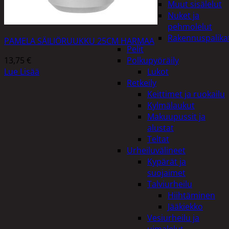
Muut sisälelut
Nuket ja
pehmolelut
Rakennuspalika
PAMELA SÄILIÖRUUKKU 25CM HARMAA
Pelit
13,75
€
Polkupyöräily
Lue Lisää
Lukot
Retkeily
Keittimet ja ruokailu
Kylmälaukut
Makuupussit ja
alustat
Teltat
Urheiluvälineet
Kypärät ja
suojaimet
Talviurheilu
Hiihtäminen
Jääkiekko
Vesiurheilu ja