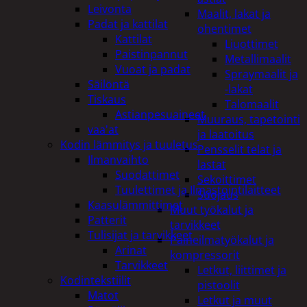
Leivonta
Maalit, lakat ja
Padat ja kattilat
ohentimet
Kattilat
Liuottimet
Paistinpannut
Metallimaalit
Vuoat ja padat
Spraymaalit ja
Säilöntä
-lakat
Tiskaus
Talomaalit
Astianpesuaineet
Muuraus, tapetointi
vaa'at
ja laatoitus
Kodin lämmitys ja tuuletus
Pensselit telat ja
Ilmanvaihto
lastat
Suodattimet
Sekoittimet
Tuulettimet ja Ilmastointilaitteet
Suojaus
Kaasulämmittimet
Muut työkalut ja
Patterit
tarvikkeet
Tulisijat ja tarvikkeet
Paineilmatyökalut ja
Arinat
kompressorit
Tarvikkeet
Letkut, liittimet ja
Kodintekstiilit
pistoolit
Matot
Letkut ja muut