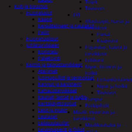
Teipit
Koti ja sisustus
Tiivisteet
Huonekalut
LVI
Kaapit
Allaskaapit, hanat ja
Kenkätelineet ja naulakot
tarvikkeet
Peilit
Hanat
Huonetuoksut
Kaapistot
Juhlatarvikkeet
Hajulukot, kaivot ja
Koristelu
tarvikkeet
Paketointi
Leikkurit
Keittiö ja taloustarvikkeet
Nipat, liittimet ja
Aterimet
holkit
Juomapullot ja termokset
Letkunkiristime
Kannut ja kanisterit
Nipat ja holkit
Kattaustarvikkeet
Tiivisteet
Kauhat, lastat ja sudit
Pumput
Kertakäyttöastiat
Putkipihdit
Lasit ja mukit
Maalit, muuraus ja
Lautaset
tarvikkeet
Leikkuulaudat
Maalikaukalot ja -
Leivinpaperit ja foliot
astiat