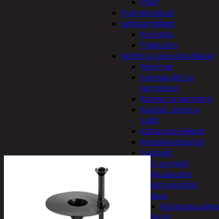
Peilit
Huonetuoksut
Juhlatarvikkeet
Koristelu
Paketointi
Keittiö ja taloustarvikkeet
Aterimet
Juomapullot ja
termokset
Kannut ja kanisterit
Kauhat, lastat ja
sudit
Kattaustarvikkeet
Kertakäyttöastiat
Lautaset
Lasit ja mukit
Leikkuulaudat
Padat ja kattilat
Tiskaus
Astianpesuaine
Säilöntä