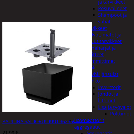
ja tarvikkeet
Pesuvälineet
Shampoot ja
vahat
Autotarvikkeet
Kalvot, matot ja
muut tarvikkeet
Lumiharjat ja
peitteet
Lämmittimet
Peilit
Pyyhkijänsulat
Sähkö
Invertterit
Johdot ja
liittimet
Lisä ja työvalot
Polttimot
Irtomoottorit,
PAULIINA SÄILIÖRUUKKU 36×36CM MUSTA
aggregaatit
21,99
€
Aggregaatit