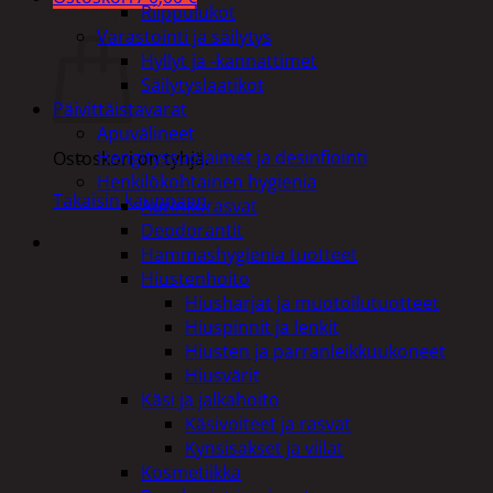
Riippulukot
Ostoskori
Varastointi ja säilytys
Hyllyt ja -kannattimet
Säilytyslaatikot
Päivittäistavarat
Apuvälineet
Hengityssuojaimet ja desinfiointi
Ostoskori on tyhjä.
Henkilökohtainen hygienia
Takaisin kauppaan
Aurinkorasvat
Deodorantit
Hammashygienia tuotteet
Hiustenhoito
Hiusharjat ja muotoilutuotteet
Hiuspinnit ja lenkit
Hiusten ja parranleikkuukoneet
Hiusvärit
Käsi ja jalkahoito
Käsivoiteet ja rasvat
Kynsisakset ja viilat
Kosmetiikka