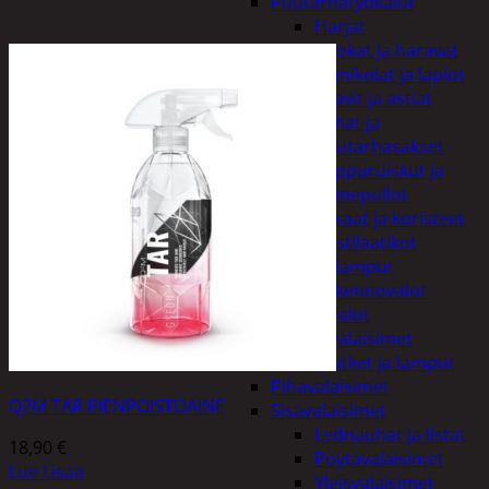
Puutarhatyökalut
Harjat
Kuokat ja haravat
Lumikolat ja lapiot
Saavit ja astiat
Sahat ja
puutarhasakset
Reppuruiskut ja
painepullot
Pihapatsaat ja koristeet
Postilaatikot
Valaisimet ja lamput
Aurinkokennovalot
Koristevalot
Koristevalaisimet
Loisteputket ja lamput
Pihavalaisimet
Q2M TAR PIENPOISTOAINE
Sisävalaisimet
Lednauhat ja listat
18,90
€
Pöytävalaisimet
Lue Lisää
Yleisvalaisimet