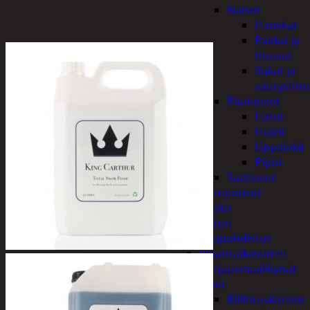
Naiset
Hanskat
Paidat ja
housut
Sukat ja
säärystim
Päähineet
Hatut
Huivit
Lippalakit
Pipot
Sadeasut
Auto, vene ja moottori
Autonhoito
Auton
sisäpuhdistus
Ilmanraikastimet
Korjausmaalikynät
Pesu
Kiillotuskoneet