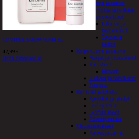
Tyynyt ja peitot
Verhot ja tarvikkeet
Vuodevaatteet
Lakanat ja
tyynynlinat
Tyynyt ja
CONTROL SNOW FOAM 5L
peitot
Kylpyhuone ja sauna
42,99
€
Harjat ja pesuaineet
Lisää ostoskoriin
Kalusteet
Mittarit
Kiukaat ja tarvikkeet
Tuoksut
Kynttilät ja lyhdyt
Kynttilät ja lyhdyt
Led-kynttilät
Lyhtytelineet
Pöytäkynttilät
Sisustusesineet
Kalvot ja tarrat