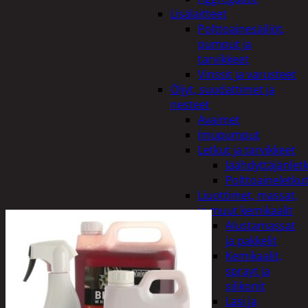
Lisälaitteet
Polttoainesäiliöt,
pumput ja
tarvikkeet
Vinssit ja varusteet
Öljyt, suodattimet ja
nesteet
Avaimet
Imupumput
Letkut ja tarvikkeet
Jäähdyttäjänlet
Polttoaineletku
Liuottimet, massat,
ja muut kemikaalit
Alustamassat
ja pakkelit
Kemikaalit,
sprayt ja
silikonit
Lasi ja