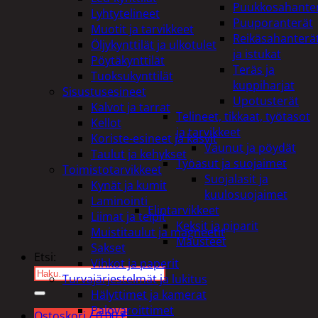
Puukkosahante
Lyhtytelineet
Puuporanterät
Muotit ja tarvikkeet
Reikäsahanterä
Öljykynttilät ja ulkotulet
ja istukat
Pöytäkynttilät
Teräs ja
Tuoksukynttilät
kuppiharjat
Sisustusesineet
Upotusterät
Kalvot ja tarrat
Telineet, tikkaat, työtasot
Kellot
ja tarvikkeet
Koriste-esineet ja kasvit
Vaunut ja pöydät
Taulut ja kehykset
Työasut ja suojaimet
Toimistotarvikkeet
Suojalasit ja
Kynät ja kumit
kuulosuojaimet
Laminointi
Elintarvikkeet
Liimat ja teipit
Keksit ja piparit
Muistitaulut ja magneetit
Mausteet
Sakset
Etsi:
Vihkot ja paperit
Turvajärjestelmät ja lukitus
Hälyttimet ja kamerat
Palovaroittimet
Ostoskori /
0,00
€