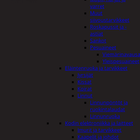
Tutustu myös
varret
Muut
siivoustarvikkeet
Roskapussit ja -
astiat
Sankot
Pesuaineet
Viemärinavausa
Yleispesuaineet
Eläintenruoka ja tarvikkeet
Jyrsijät
Kissat
Koirat
Linnut
Linnunpöntöt ja
ruokintalaudat
Linnunruoka
Kodin elektroniikka ja laitteet
Imurit ja tarvikkeet
Kaapelit ja johdot