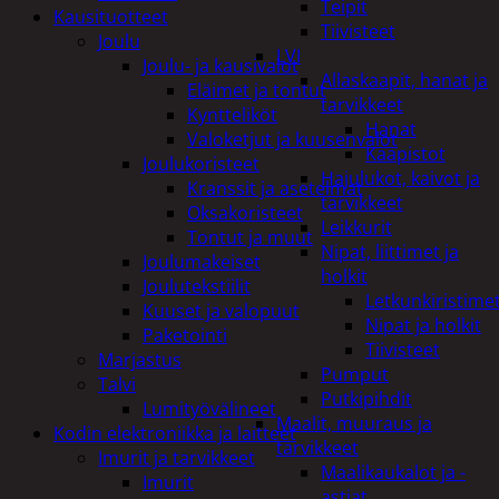
Teipit
Kausituotteet
Tiivisteet
Joulu
LVI
Joulu- ja kausivalot
Allaskaapit, hanat ja
Eläimet ja tontut
tarvikkeet
Kyntteliköt
Hanat
Valoketjut ja kuusenvalot
Kaapistot
Joulukoristeet
Hajulukot, kaivot ja
Kranssit ja asetelmat
tarvikkeet
Oksakoristeet
Leikkurit
Tontut ja muut
Nipat, liittimet ja
Joulumakeiset
holkit
Joulutekstiilit
Letkunkiristime
Kuuset ja valopuut
Nipat ja holkit
Paketointi
Tiivisteet
Marjastus
Pumput
Talvi
Putkipihdit
Lumityövälineet
Maalit, muuraus ja
Kodin elektroniikka ja laitteet
tarvikkeet
Imurit ja tarvikkeet
Maalikaukalot ja -
Imurit
astiat