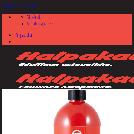
Skip to content
Sijainti
Asiakaspalvelu
Kirjaudu
Etsi: