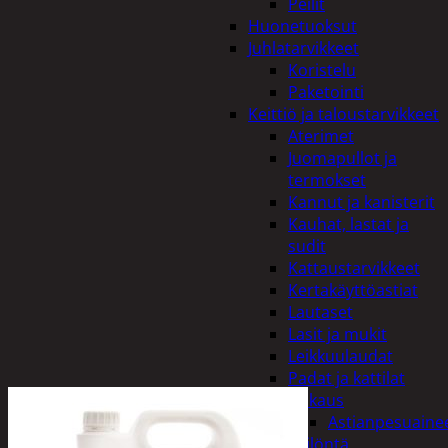
Peilit
Huonetuoksut
Juhlatarvikkeet
Koristelu
Paketointi
Keittiö ja taloustarvikkeet
Aterimet
Juomapullot ja
termokset
Kannut ja kanisterit
Kauhat, lastat ja
sudit
Kattaustarvikkeet
Kertakäyttöastiat
Lautaset
Lasit ja mukit
Leikkuulaudat
Padat ja kattilat
Tiskaus
Astianpesuaine
Säilöntä