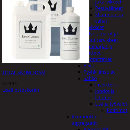
ja tarvikkeet
Pesuvälineet
Shampoot ja
vahat
Autotarvikkeet
Kalvot, matot ja
muut tarvikkeet
Lumiharjat ja
peitteet
Lämmittimet
Peilit
Pyyhkijänsulat
TOTAL SNOW FOAM
Sähkö
42,99
€
Invertterit
Lisää ostoskoriin
Johdot ja
liittimet
Lisä ja työvalot
Polttimot
Irtomoottorit,
aggregaatit
Aggregaatit