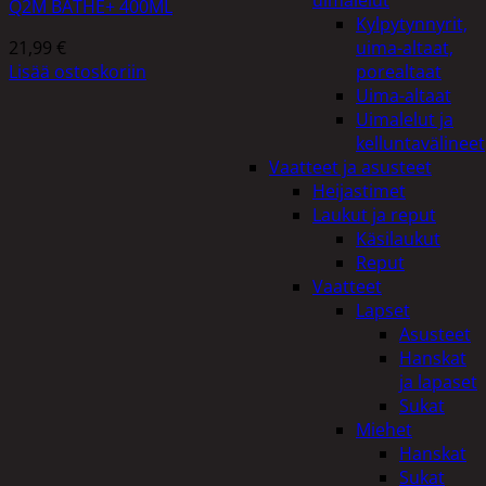
uimalelut
Q2M BATHE+ 400ML
Kylpytynnyrit,
21,99
€
uima-altaat,
Lisää ostoskoriin
porealtaat
Uima-altaat
Uimalelut ja
kelluntavälineet
Vaatteet ja asusteet
Heijastimet
Laukut ja reput
Käsilaukut
Reput
Vaatteet
Lapset
Asusteet
Hanskat
ja lapaset
Sukat
Miehet
Hanskat
Sukat