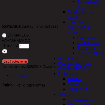
Kynsisakset ja
viilat
Pesuharjat ja -
sienet
Shampoot,
Saatavuus:
saatavilla varastossa
hoitaineet ja
saippuat
DR MARCUS
Hoitoaineet
VAHASHAMPOO
Käsisaippuat
1L määrä
Shampoot
Suihkusaippuat
Hyvinvointi
Lisää ostoskoriin
Muu kauneuden ja
Tuotetunnus:
8650908
Osasto:
Shampoot ja vahat
terveydenhoito
Pyykinpesu
Lisätiedot
Kuivaus
Pesuaineet
Paino
1 kg (kilogramma)
Pesupussit
Siivous
Liinat ja sienet
Mopit, harjat ja