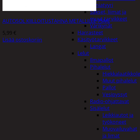
Miniatyyri
Sakset, liimat ja
muut tarvikkeet
AUTOSOL KIILLOITUSTAHNA METALLILLE 75ML
Värikynät
Harrasteet
5,99
€
Käsityötarvikkeet
Lisää ostoskoriin
Langat
Lelut
Ilmapallot
Pihalelut
Hiekkalaatikkole
Muut pihalelut
Pallot
Vesipyssyt
Radio-ohjattavat
Sisälelut
Leikkiautot ja
työkoneet
Muovailuvahat
ja limat