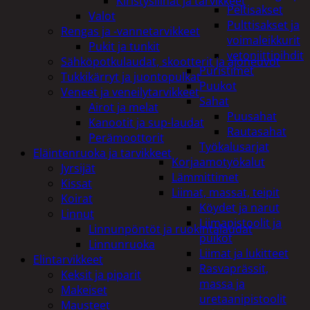
Kiristysliinat ja tarvikkeet
Peltisakset
Valot
Pulttisakset ja
Rengas ja -vannetarvikkeet
voimaleikkurit
Pukit ja tunkit
vetoniittipihdit
Sähköpotkulaudat, skootterit ja ajoneuvot
Puristimet
Tukkikärryt ja juontopulkat
Puukot
Veneet ja veneilytarvikkeet
Sahat
Airot ja melat
Puusahat
Kanootit ja sup-laudat
Rautasahat
Perämoottorit
Työkalusarjat
Eläintenruoka ja tarvikkeet
Korjaamotyökalut
Jyrsijät
Lämmittimet
Kissat
Liimat, massat, teipit
Koirat
Köydet ja narut
Linnut
Liimapistoolit ja
Linnunpöntöt ja ruokintalaudat
puikot
Linnunruoka
Liimat ja lukitteet
Elintarvikkeet
Rasvaprässit,
Keksit ja piparit
massa ja
Makeiset
uretaanipistoolit
Mausteet