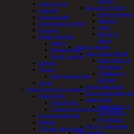
kahvat
Lasit ja mukit
Ruuvit ja mutterit
Lautaset
Kiinnitysankkuri
Leikkuulaudat
Mutterit
Leivinpaperit ja foliot
Pultit
Leivonta
Ruuvit ja
Padat ja kattilat
naulat
Kattilat
Sähkötarvikkeet
Paistinpannut
Asennustarvikkeet
Vuoat ja padat
Nippusiteet ja
Säilöntä
kiinnikkeet
Tiskaus
Sulakkeet ja
Astianpesuaineet
liittimet
vaa'at
Asennuskaapelit
Kodin lämmitys ja tuuletus
Aurinkopaneelitarvik
Ilmanvaihto
Jatkojohdot
Suodattimet
Jatkojohdot ja
Tuulettimet ja Ilmastointilaitteet
ajastinkellot
Kaasulämmittimet
Pistotulpat
Patterit
Pisto ja -jakorasiat
Tulisijat ja tarvikkeet
Sähkötyökalut