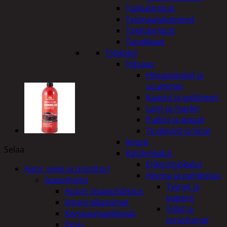
Taskulamput
Työmaavalaisimet
Taskulamput
Tarvikkeet
Työkalut
Hitsaus
Hitsauskolvit ja
suuttimet
Kaasut ja polttimet
Lasit ja maskit
Puikot ja langat
Tinakolvit ja tinat
Imurit
Selaa
Käsityökalut
Erikoistyökalut
Auto, vene ja moottori
Hionta ja puhdistus
Autonhoito
Tyynyt ja
Auton sisäpuhdistus
paperit
ilmanraikastimet
Viilat ja
Korjausmaalikynät
teräsharjat
Pesu