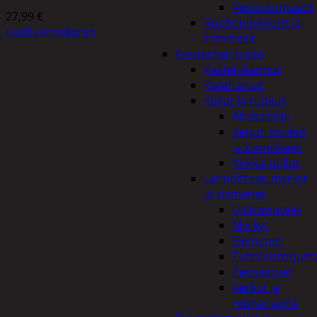
Vesiautomaatit
27,99
€
Ruohonleikkurit ja
Lisää ostoskoriin
trimmerit
Puutarhan hoito
Kastelukannut
Kateharsot
Kukat ja ruukut
Altakastelu
Ketjut, koukut
ja kiinnikkeet
Kukkaruukut
Lannoitteet, myrkyt
ja siemenet
Lisäravinteet
Myrkyt
Siemenet
Tuholaistorjunt
Pensastuet
Verkot ja
reunanauha