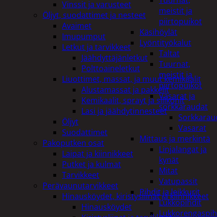
Tuurnat,
Vinssit ja varusteet
meistit ja
Öljyt, suodattimet ja nesteet
piirtopuikot
Avaimet
Käsihöylät
Imupumput
Lyöntityökalut
Letkut ja tarvikkeet
Taltat
Jäähdyttäjänletkut
Tuurnat,
Polttoaineletkut
meistit ja
Liuottimet, massat, ja muut kemikaalit
piirtopuikot
Alustamassat ja pakkelit
Vasarat ja
Kemikaalit, sprayt ja silikonit
sorkkaraudat
Lasi ja jäähdytinnesteet
Sorkkarau
Öljyt
Vasarat
Suodattimet
Mittaus ja merkintä
Pakoputken osat
Linjalangat ja
Laipat ja kiinnikkeet
kynät
Putket ja kulmat
Mitat
Tarvikkeet
Vatupassit
Perävaunutarvikkeet
Pihdit ja leikkurit
Hinausköydet, kiristysliinat ja kiinnikkeet
Lukkopihdit
Hinausköydet
Lukkorengaspih