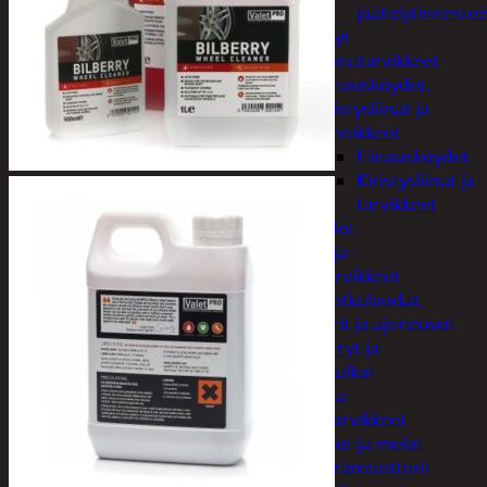
jäähdytinnestee
Öljyt
Perävaunutarvikkeet
Hinausköydet,
kiristysliinat ja
kiinnikkeet
Hinausköydet
Kiristysliinat ja
tarvikkeet
Valot
Rengas ja -
vannetarvikkeet
Sähköpotkulaudat,
skootterit ja ajoneuvot
Tukkikärryt ja
juontopulkat
Veneet ja
veneilytarvikkeet
Airot ja melat
Perämoottorit