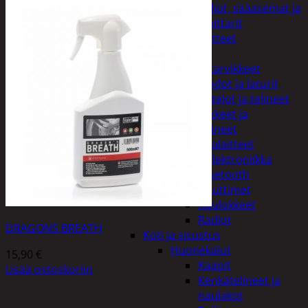
Kelloradiot, sääasemat ja
lämpömittarit
Oheislaitteet
Paristot
Puhelintarvikkeet
Johdot ja laturit
Kotelot ja telineet
Tv-tarvikkeet ja
seinätelineet
Varavirtalaitteet
Viihde-elektroniikka
Bluetooth
kaiuttimet
Kuulokkeet
Radiot
DRAGONS BREATH
Koti ja sisustus
Huonekalut
15,90
€
Kaapit
Lisää ostoskoriin
Kenkätelineet ja
naulakot