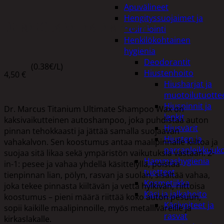
Apuvälineet
Hengityssuojaimet ja
DR MARCUS VAHASHAMPOO 1L
desinfiointi
Henkilökohtainen
hygienia
Deodorantit
(0.38€/L)
Hiustenhoito
4,50
€
Hiusharjat ja
muotoilutuotte
Hiuspinnit ja
Dr. Marcus Titanium Ultimate Shampoo Wax on
lenkit
kaksivaikutteinen autoshampoo, joka puhdistaa auton
Hiusvärit
pinnan tehokkaasti ja jättää samalla suojaavan
Hiusten ja
vahakalvon. Sen koostumus antaa maalipinnalle kiiltoa ja
parranleikkuuk
suojaa sitä likaa sekä ympäristön vaikutuksia vastaan. 2-
Hammashygienia
in-1: pesee ja vahaa yhdellä käsittelyllä, poistaa
tuotteet
tienpinnan lian, pölyn, rasvan ja suolan, sisältää vahaa,
Kosmetiikka
joka tekee pinnasta kiiltävän ja vettä hylkivän, riittoisa
Käsi ja jalkahoito
koostumus – pieni määrä riittää koko auton pesuun,
Käsivoiteet ja
sopii kaikille maalipinnoille, myös metalliväreille ja
rasvat
kirkaslakalle.