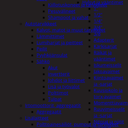
Hylsyt ja vääntimet
Kiillotuskoneet ja tarvikkeet
1"
Pesuvälineet
1/2"
Shampoot ja vahat
1/4"
Autotarvikkeet
3/4"
Kalvot, matot ja muut tarvikkeet
3/8
Lämmittimet
Adapterit
Lumiharjat ja peitteet
Kärkisarjat
Peilit
Räikät ja
Pyyhkijänsulat
vääntimet
Sähkö
Iskumeisselit
Akut
Jakoavaimet
invertterit
Kiintoavaimet
Johdot ja liittimet
ja -sarjat
Lisä ja työvalot
Kuusiokolo ja
Polttimot
torx-avaimet
Tulpat
Momenttiavaim
Irtomoottorit, aggregaatit
Ruuvimeisselit
Aggregaatit
ja -sarjat
Lisälaitteet
Nitojat ja niitit
Polttoainesäiliöt, pumput ja tarvikkeet