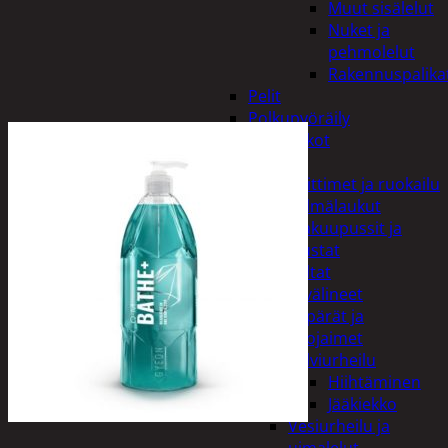
Muut sisälelut
Nuket ja
pehmolelut
Rakennuspalika
Pelit
Polkupyöräily
Lukot
Retkeily
Keittimet ja ruokailu
Kylmälaukut
Makuupussit ja
alustat
Teltat
Urheiluvälineet
Kypärät ja
suojaimet
Talviurheilu
Hiihtäminen
Jääkiekko
Vesiurheilu ja