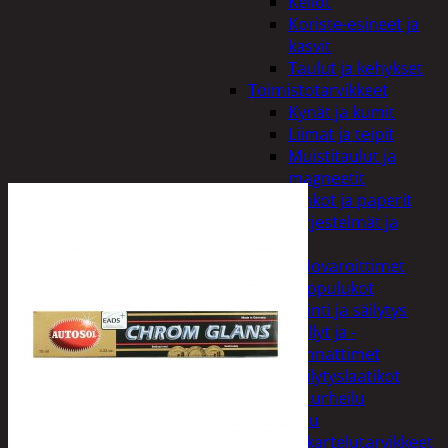
Kellot
Koriste-esineet ja
kasvit
Taulut ja kehykset
Toimistotarvikkeet
Kynät ja kumit
Liimat ja teipit
Muistitaulut ja
magneetit
Vihkot ja paperit
Turvajärjestelmät ja
lukitus
Palovaroittimet
Riippulukot
Varastointi ja säilytys
Hyllyt ja -
kannattimet
Säilytyslaatikot
Vapaa-aika ja urheilu
Askartelu
Askartelutarvikkeet