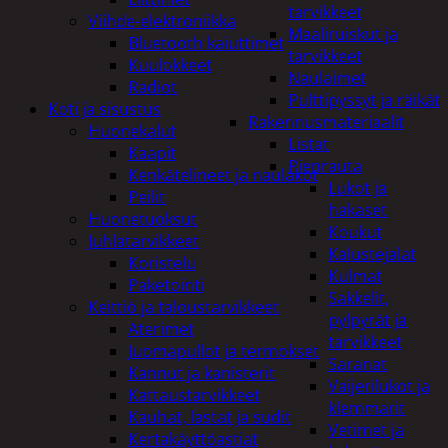
tarvikkeet
Viihde-elektroniikka
Maaliruiskut ja
Bluetooth kaiuttimet
tarvikkeet
Kuulokkeet
Naulaimet
Radiot
Pulttipyssyt ja räikät
Koti ja sisustus
Rakennusmateriaalit
Huonekalut
Listat
Kaapit
Pienrauta
Kenkätelineet ja naulakot
Lukot ja
Peilit
hakaset
Huonetuoksut
Koukut
Juhlatarvikkeet
Kalustejalat
Koristelu
Kulmat
Paketointi
Sakkelit,
Keittiö ja taloustarvikkeet
pylpyrät ja
Aterimet
tarvikkeet
Juomapullot ja termokset
Saranat
Kannut ja kanisterit
Vaijerilukot ja
Kattaustarvikkeet
klemmarit
Kauhat, lastat ja sudit
Vetimet ja
Kertakäyttöastiat