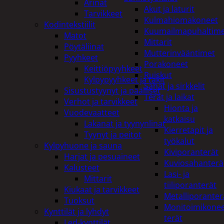
Arinat
Akut ja laturit
Tarvikkeet
Kulmahiomakoneet
Kodintekstiilit
Kuumailmapuhaltim
Matot
Mittarit
Pöytäliinat
Mutterinvääntimet
Pyyhkeet
Porakoneet
Keittiöpyyhkeet
Ruiskut
Kylpypyyhkeet ja takit
Sahat ja sirkkelit
Sisustustyynyt ja päälliset
Terät ja laikat
Verhot ja tarvikkeet
Hionta ja
Vuodevaatteet
katkaisu
Lakanat ja tyynynlinat
Kierretapit ja
Tyynyt ja peitot
työkalut
Kylpyhuone ja sauna
Kiviporanterät
Harjat ja pesuaineet
Kuviosahanterä
Kalusteet
Lasi- ja
Mittarit
tiiliporanterät
Kiukaat ja tarvikkeet
Metalliporanter
Tuoksut
Monitoimikone
Kynttilät ja lyhdyt
terät
Led-kynttilät