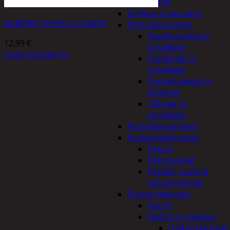
Piha ja puutarha
Grillaus ja savustus
BILBERRY WHEEL CLEANER
Piharakennukset
Kasvihuoneet ja
12,99
€
tarvikkeet
Lisää ostoskoriin
Paviljonkit ja
tarvikkeet
Puutarhavajat ja
katokset
Ulko-wc ja
tarvikkeet
Piharakentaminen
Puutarhakalusteet
Keinut
Pehmusteet
Pöydät, tuolit ja
kalusteryhmät
Puutarhakoneet
Kärryt
Metsurin työkalut
Halkomakoneet