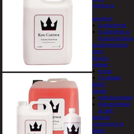
Kodin lämmitys ja
tuuletus
Ilmanvaihto
Suodattimet
Tuulettimet ja
Ilmastointilaitte
Kaasulämmittimet
Patterit
Tulisijat ja
tarvikkeet
Arinat
Tarvikkeet
Kodintekstiilit
Pyyhkeet
Keittiöpyyhkeet
Kylpypyyhkeet
ja takit
Pöytäliinat
Sisustustyynyt ja
päälliset