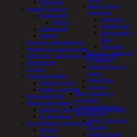
Pölypussit
Maalit, lakat ja
Kaapelit ja johdot
ohentimet
Äänikaapelit
Liuottimet
Liittimet
Metallimaalit
Datakaapelit
Spraymaalit ja
Liittimet
-lakat
Kahvin ja vedenkeittimet
Talomaalit
Keittolevyt ja paistoraudat
Muuraus, tapetointi
Kelloradiot, sääasemat ja lämpömittarit
ja laatoitus
Oheislaitteet
Pensselit telat ja
Paristot
lastat
Puhelintarvikkeet
Sekoittimet
Johdot ja laturit
Suojaus
Kotelot ja telineet
Muut työkalut ja
Tehosekoittimet
tarvikkeet
Tietokonetarvikkeet
Paineilmatyökalut ja
Adapterit, liittimet ja telakointiasemat
kompressorit
Verkkolaitteet
Letkut, liittimet ja
Tv-tarvikkeet ja seinätelineet
pistoolit
Antennit
Letkut ja muut
Liittimet