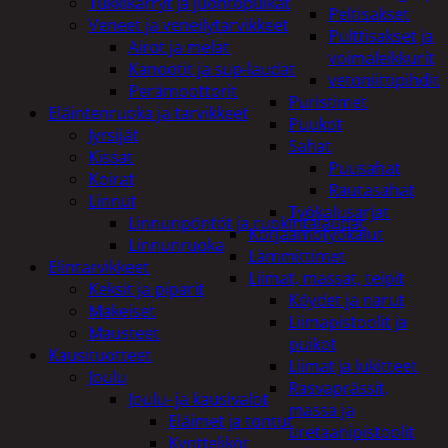
Tukkikärryt ja juontopulkat
Peltisakset
Veneet ja veneilytarvikkeet
Pulttisakset ja
Airot ja melat
voimaleikkurit
Kanootit ja sup-laudat
vetoniittipihdit
Perämoottorit
Puristimet
Eläintenruoka ja tarvikkeet
Puukot
Jyrsijät
Sahat
Kissat
Puusahat
Koirat
Rautasahat
Linnut
Työkalusarjat
Linnunpöntöt ja ruokintalaudat
Korjaamotyökalut
Linnunruoka
Lämmittimet
Elintarvikkeet
Liimat, massat, teipit
Keksit ja piparit
Köydet ja narut
Makeiset
Liimapistoolit ja
Mausteet
puikot
Kausituotteet
Liimat ja lukitteet
Joulu
Rasvaprässit,
Joulu- ja kausivalot
massa ja
Eläimet ja tontut
uretaanipistoolit
Kyntteliköt