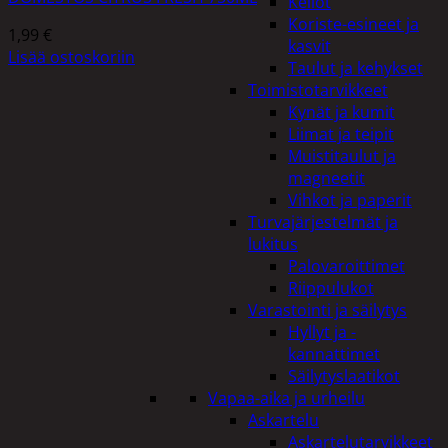
Kellot
Koriste-esineet ja
1,99
€
kasvit
Lisää ostoskoriin
Taulut ja kehykset
Toimistotarvikkeet
Kynät ja kumit
Liimat ja teipit
Muistitaulut ja
magneetit
Vihkot ja paperit
Turvajärjestelmät ja
lukitus
Palovaroittimet
Riippulukot
Varastointi ja säilytys
Hyllyt ja -
kannattimet
Säilytyslaatikot
Vapaa-aika ja urheilu
Askartelu
Askartelutarvikkeet