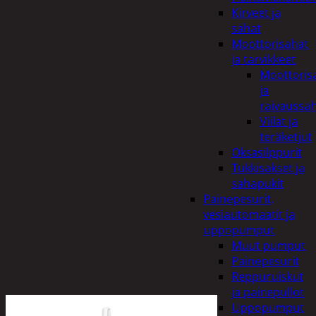
Kirveet ja
sahat
Moottorisahat
ja tarvikkeet
Moottoris
ja
raivaussa
Viilat ja
teräketjut
Oksasilppurit
Tukkisakset ja
sahapukit
Painepesurit,
vesiautomaatit ja
uppopumput
Muut pumput
Painepesurit
Reppuruiskut
ja painepullot
Uppopumput