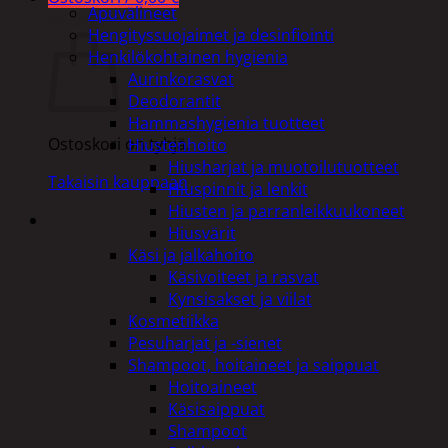
Apuvälineet
Ostoskori
Hengityssuojaimet ja desinfiointi
Henkilökohtainen hygienia
Aurinkorasvat
Deodorantit
Hammashygienia tuotteet
Ostoskori on tyhjä.
Hiustenhoito
Hiusharjat ja muotoilutuotteet
Takaisin kauppaan
Hiuspinnit ja lenkit
Hiusten ja parranleikkuukoneet
Hiusvärit
Käsi ja jalkahoito
Käsivoiteet ja rasvat
Kynsisakset ja viilat
Kosmetiikka
Pesuharjat ja -sienet
Shampoot, hoitaineet ja saippuat
Hoitoaineet
Käsisaippuat
Shampoot