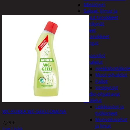
Miniatyyri
Sakset, liimat ja
muut tarvikkeet
Värikynät
Harrasteet
Käsityötarvikkeet
Langat
Lelut
Ilmapallot
Pihalelut
Hiekkalaatikkole
Muut pihalelut
Pallot
Vesipyssyt
Radio-ohjattavat
Sisälelut
Leikkiautot ja
WC-KUKKA WC-GEELI OMENA
työkoneet
Muovailuvahat
2,29
€
ja limat
Lue Lisää