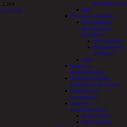
jäähdytinnestee
2,39
€
Öljyt
Lue Lisää
Perävaunutarvikkeet
Hinausköydet,
kiristysliinat ja
kiinnikkeet
Hinausköydet
Kiristysliinat ja
tarvikkeet
Valot
Rengas ja -
vannetarvikkeet
Sähköpotkulaudat,
skootterit ja ajoneuvot
Tukkikärryt ja
juontopulkat
Veneet ja
veneilytarvikkeet
Airot ja melat
Perämoottorit