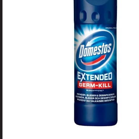
Tuotevalikoima
Poistotuotteet
Kausituotteet
Joulu
Joulu- ja kausivalot
Eläimet ja
tontut
Kyntteliköt
Valoketjut ja
kuusenvalot
Joulukoristeet
Kranssit ja
asetelmat
Tontut ja
muut
Joulutekstiilit
Paketointi
Marjastus
Talvi
Päivittäistavarat