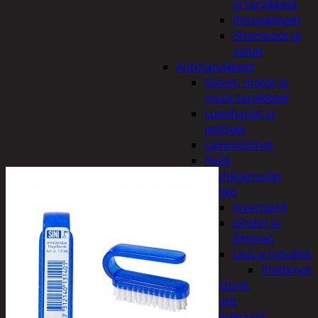
ja tarvikkeet
Pesuvälineet
Shampoot ja
vahat
Autotarvikkeet
Kalvot, matot ja
muut tarvikkeet
Lumiharjat ja
peitteet
Lämmittimet
Peilit
Pyyhkijänsulat
Sähkö
Invertterit
Johdot ja
liittimet
Lisä ja työvalot
Polttimot
Irtomoottorit,
aggregaatit
Aggregaatit