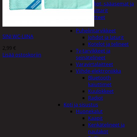
Kelloradiot, sääasemat ja
lämpömittarit
Oheislaitteet
Paristot
Puhelintarvikkeet
SINI WC-LIINA
Johdot ja laturit
Kotelot ja telineet
2,99
€
Tv-tarvikkeet ja
Lisää ostoskoriin
seinätelineet
Varavirtalaitteet
Viihde-elektroniikka
Bluetooth
kaiuttimet
Kuulokkeet
Radiot
Koti ja sisustus
Huonekalut
Kaapit
Kenkätelineet ja
naulakot