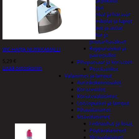
Puutarhatyökalut
Harjat
Kuokat ja haravat
Lumikolat ja lapiot
Saavit ja astiat
Sahat ja
puutarhasakset
Reppuruiskut ja
WC HARJA NURKKAMALLI
painepullot
5,29
€
Pihapatsaat ja koristeet
Lisää ostoskoriin
Postilaatikot
Valaisimet ja lamput
Aurinkokennovalot
Koristevalot
Koristevalaisimet
Loisteputket ja lamput
Pihavalaisimet
Sisävalaisimet
Lednauhat ja listat
Pöytävalaisimet
Yleisvalaisimet