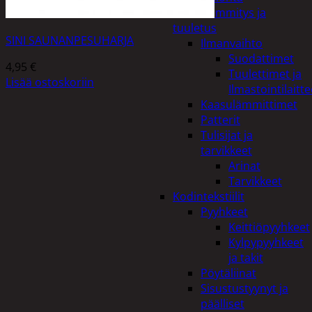
Kodin lämmitys ja
tuuletus
SINI SAUNANPESUHARJA
Ilmanvaihto
Suodattimet
4,95
€
Tuulettimet ja
Lisää ostoskoriin
Ilmastointilaitte
Kaasulämmittimet
Patterit
Tulisijat ja
tarvikkeet
Arinat
Tarvikkeet
Kodintekstiilit
Pyyhkeet
Keittiöpyyhkeet
Kylpypyyhkeet
ja takit
Pöytäliinat
Sisustustyynyt ja
päälliset