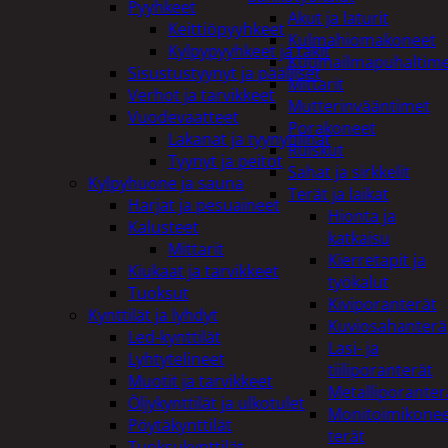
Pyyhkeet
Akut ja laturit
Keittiöpyyhkeet
Kulmahiomakoneet
Kylpypyyhkeet ja takit
Kuumailmapuhaltim
Sisustustyynyt ja päälliset
Mittarit
Verhot ja tarvikkeet
Mutterinvääntimet
Vuodevaatteet
Porakoneet
Lakanat ja tyynynlinat
Ruiskut
Tyynyt ja peitot
Sahat ja sirkkelit
Kylpyhuone ja sauna
Terät ja laikat
Harjat ja pesuaineet
Hionta ja
Kalusteet
katkaisu
Mittarit
Kierretapit ja
Kiukaat ja tarvikkeet
työkalut
Tuoksut
Kiviporanterät
Kynttilät ja lyhdyt
Kuviosahanterä
Led-kynttilät
Lasi- ja
Lyhtytelineet
tiiliporanterät
Muotit ja tarvikkeet
Metalliporanter
Öljykynttilät ja ulkotulet
Monitoimikone
Pöytäkynttilät
terät
Tuoksukynttilät