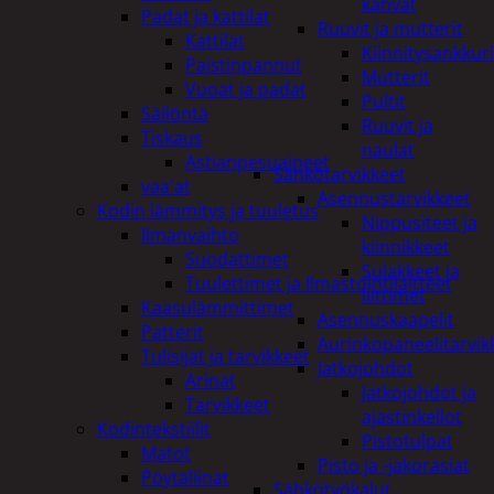
kahvat
Padat ja kattilat
Ruuvit ja mutterit
Kattilat
Kiinnitysankkuri
Paistinpannut
Mutterit
Vuoat ja padat
Pultit
Säilöntä
Ruuvit ja
Tiskaus
naulat
Astianpesuaineet
Sähkötarvikkeet
vaa'at
Asennustarvikkeet
Kodin lämmitys ja tuuletus
Nippusiteet ja
Ilmanvaihto
kiinnikkeet
Suodattimet
Sulakkeet ja
Tuulettimet ja Ilmastointilaitteet
liittimet
Kaasulämmittimet
Asennuskaapelit
Patterit
Aurinkopaneelitarvik
Tulisijat ja tarvikkeet
Jatkojohdot
Arinat
Jatkojohdot ja
Tarvikkeet
ajastinkellot
Kodintekstiilit
Pistotulpat
Matot
Pisto ja -jakorasiat
Pöytäliinat
Sähkötyökalut