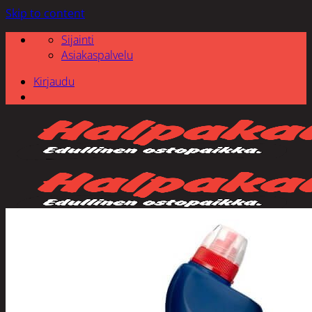
Skip to content
Sijainti
Asiakaspalvelu
Kirjaudu
Etsi: