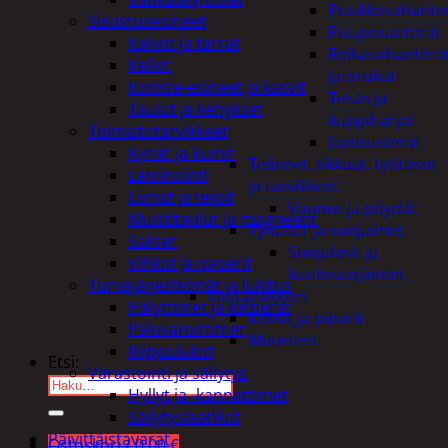
Puukkosahante
Sisustusesineet
Puuporanterät
Kalvot ja tarrat
Reikäsahanterä
Kellot
ja istukat
Koriste-esineet ja kasvit
Teräs ja
Taulut ja kehykset
kuppiharjat
Toimistotarvikkeet
Upotusterät
Kynät ja kumit
Telineet, tikkaat, työtasot
Laminointi
ja tarvikkeet
Liimat ja teipit
Vaunut ja pöydät
Muistitaulut ja magneetit
Työasut ja suojaimet
Sakset
Suojalasit ja
Vihkot ja paperit
kuulosuojaimet
Turvajärjestelmät ja lukitus
Elintarvikkeet
Hälyttimet ja kamerat
Keksit ja piparit
Palovaroittimet
Mausteet
Riippulukot
Etsi:
Varastointi ja säilytys
Hyllyt ja -kannattimet
Säilytyslaatikot
Päivittäistavarat
Ostoskori /
0,00
€