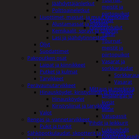
Tuurnat,
Jäähdyttäjänletkut
meistit ja
Polttoaineletkut
piirtopuikot
Liuottimet, massat, ja muut kemikaalit
Käsihöylät
Alustamassat ja pakkelit
Lyöntityökalut
Kemikaalit, sprayt ja silikonit
Taltat
Lasi ja jäähdytinnesteet
Tuurnat,
Öljyt
meistit ja
Suodattimet
piirtopuikot
Pakoputken osat
Vasarat ja
Laipat ja kiinnikkeet
sorkkaraudat
Putket ja kulmat
Sorkkarau
Tarvikkeet
Vasarat
Perävaunutarvikkeet
Mittaus ja merkintä
Hinausköydet, kiristysliinat ja kiinnikkeet
Linjalangat ja
Hinausköydet
kynät
Kiristysliinat ja tarvikkeet
Mitat
Valot
Vatupassit
Rengas ja -vannetarvikkeet
Pihdit ja leikkurit
Pukit ja tunkit
Lukkopihdit
Sähköpotkulaudat, skootterit ja ajoneuvot
Lukkorengaspih