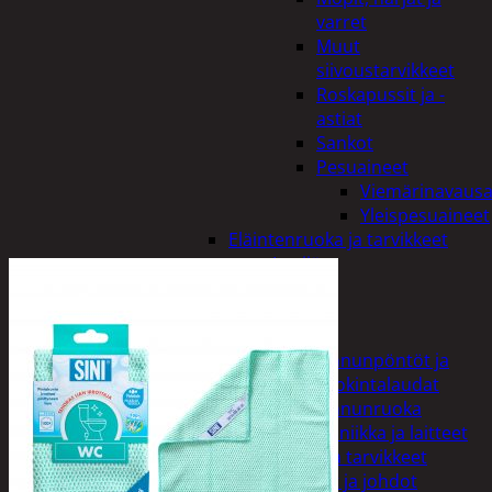
varret
Muut
siivoustarvikkeet
Roskapussit ja -
astiat
Sankot
Pesuaineet
Viemärinavausa
Yleispesuaineet
Eläintenruoka ja tarvikkeet
Jyrsijät
Kissat
Koirat
Linnut
Linnunpöntöt ja
ruokintalaudat
Linnunruoka
Kodin elektroniikka ja laitteet
Imurit ja tarvikkeet
Kaapelit ja johdot