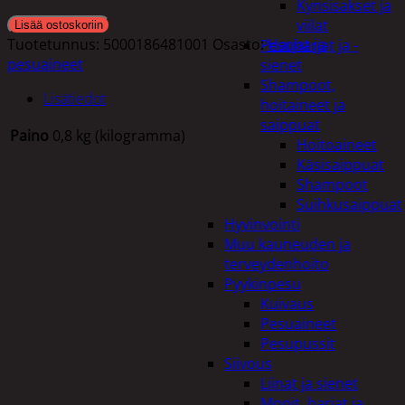
Kynsisakset ja
viilat
Lisää ostoskoriin
Tuotetunnus:
5000186481001
Osasto:
Harjat ja
Pesuharjat ja -
pesuaineet
sienet
Shampoot,
Lisätiedot
hoitaineet ja
saippuat
Paino
0,8 kg (kilogramma)
Hoitoaineet
Käsisaippuat
Shampoot
Suihkusaippuat
Tutustu myös
Hyvinvointi
Muu kauneuden ja
terveydenhoito
Pyykinpesu
Kuivaus
Pesuaineet
Pesupussit
Siivous
Liinat ja sienet
Mopit, harjat ja