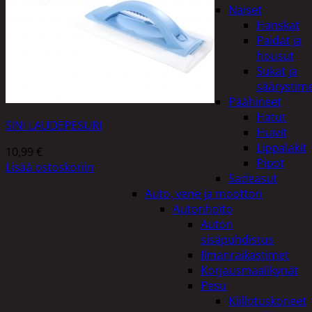
Naiset
Hanskat
Paidat ja
housut
Sukat ja
säärystim
Päähineet
Hatut
SINI LAUDEPESURI
Huivit
Lippalakit
10,99
€
Pipot
Lisää ostoskoriin
Sadeasut
Auto, vene ja moottori
Autonhoito
Auton
sisäpuhdistus
Ilmanraikastimet
Korjausmaalikynät
Pesu
Kiillotuskoneet