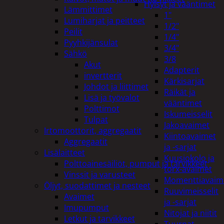
Hylsyt ja vääntimet
Lämmittimet
1"
Lumiharjat ja peitteet
1/2"
Peilit
1/4"
Pyyhkijänsulat
3/4"
Sähkö
3/8
Akut
Adapterit
invertterit
Kärkisarjat
Johdot ja liittimet
Räikät ja
Lisä ja työvalot
vääntimet
Polttimot
Iskumeisselit
Tulpat
Jakoavaimet
Irtomoottorit, aggregaatit
Kiintoavaimet
Aggregaatit
ja -sarjat
Lisälaitteet
Kuusiokolo ja
Polttoainesäiliöt, pumput ja tarvikkeet
torx-avaimet
Vinssit ja varusteet
Momenttiavaim
Öljyt, suodattimet ja nesteet
Ruuvimeisselit
Avaimet
ja -sarjat
Imupumput
Nitojat ja niitit
Letkut ja tarvikkeet