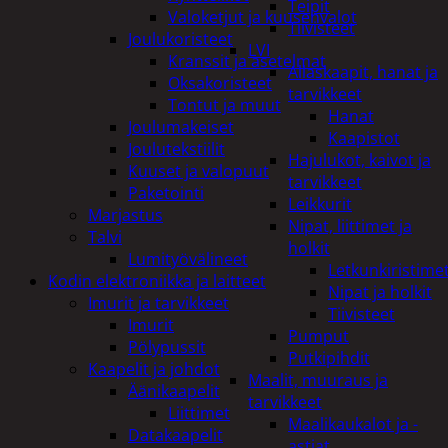
Teipit
Valoketjut ja kuusenvalot
Tiivisteet
Joulukoristeet
LVI
Kranssit ja asetelmat
Allaskaapit, hanat ja
Oksakoristeet
tarvikkeet
Tontut ja muut
Hanat
Joulumakeiset
Kaapistot
Joulutekstiilit
Hajulukot, kaivot ja
Kuuset ja valopuut
tarvikkeet
Paketointi
Leikkurit
Marjastus
Nipat, liittimet ja
Talvi
holkit
Lumityövälineet
Letkunkiristime
Kodin elektroniikka ja laitteet
Nipat ja holkit
Imurit ja tarvikkeet
Tiivisteet
Imurit
Pumput
Pölypussit
Putkipihdit
Kaapelit ja johdot
Maalit, muuraus ja
Äänikaapelit
tarvikkeet
Liittimet
Maalikaukalot ja -
Datakaapelit
astiat