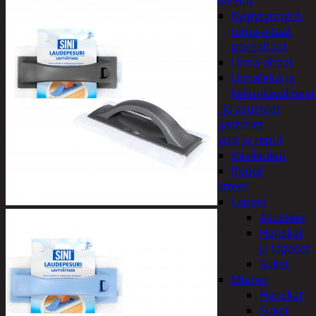
uimalelut
Kylpytynnyrit,
uima-altaat,
porealtaat
Uima-altaat
Uimalelut ja
kelluntavälineet
Vaatteet ja asusteet
Heijastimet
Laukut ja reput
Käsilaukut
Reput
Vaatteet
Lapset
Asusteet
Hanskat
ja lapaset
Sukat
Miehet
Hanskat
Sukat