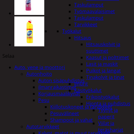
Taskulamput
Työmaavalaisimet
Taskulamput
Tarvikkeet
Työkalut
Hitsaus
Hitsauskolvit ja
suuttimet
Selaa
Kaasut ja polttimet
Lasit ja maskit
Auto, vene ja moottori
Puikot ja langat
Autonhoito
Tinakolvit ja tinat
Auton sisäpuhdistus
Imurit
ilmanraikastimet
Käsityökalut
Korjausmaalikynät
Erikoistyökalut
Pesu
Hionta ja puhdistus
Kiillotuskoneet ja tarvikkeet
Tyynyt ja
Pesuvälineet
paperit
Shampoot ja vahat
Viilat ja
Autotarvikkeet
teräsharjat
Kalvot, matot ja muut tarvikkeet