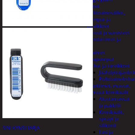
Lisälaitteet
Polttoainesäiliöt,
pumput ja
tarvikkeet
Vinssit ja varusteet
Öljyt, suodattimet ja
nesteet
Avaimet
Imupumput
Letkut ja tarvikkeet
Jäähdyttäjänlet
Polttoaineletku
Liuottimet, massat,
ja muut kemikaalit
Alustamassat
ja pakkelit
Kemikaalit,
sprayt ja
silikonit
SINI KYNSIHARJA
Lasi ja