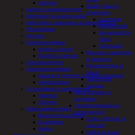
Liittimet
Maalit, lakat ja
Kahvin ja vedenkeittimet
ohentimet
Keittolevyt ja paistoraudat
Liuottimet
Kelloradiot, sääasemat ja lämpömittarit
Metallimaalit
Oheislaitteet
Spraymaalit ja
Paristot
-lakat
Puhelintarvikkeet
Talomaalit
Johdot ja laturit
Muuraus, tapetointi
Kotelot ja telineet
ja laatoitus
Tehosekoittimet
Pensselit telat ja
Tietokonetarvikkeet
lastat
Adapterit, liittimet ja telakointiasemat
Sekoittimet
Verkkolaitteet
Suojaus
Tv-tarvikkeet ja seinätelineet
Muut työkalut ja
Antennit
tarvikkeet
Liittimet
Paineilmatyökalut ja
Viihde-elektroniikka
kompressorit
Bluetooth kaiuttimet
Letkut, liittimet ja
Kuulokkeet
pistoolit
Radiot
Letkut ja muut