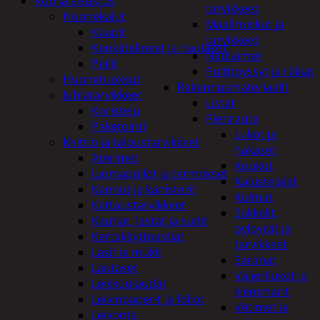
Koti ja sisustus
tarvikkeet
Huonekalut
Maaliruiskut ja
Kaapit
tarvikkeet
Kenkätelineet ja naulakot
Naulaimet
Peilit
Pulttipyssyt ja räikät
Huonetuoksut
Rakennusmateriaalit
Juhlatarvikkeet
Listat
Koristelu
Pienrauta
Paketointi
Lukot ja
Keittiö ja taloustarvikkeet
hakaset
Aterimet
Koukut
Juomapullot ja termokset
Kalustejalat
Kannut ja kanisterit
Kulmat
Kattaustarvikkeet
Sakkelit,
Kauhat, lastat ja sudit
pylpyrät ja
Kertakäyttöastiat
tarvikkeet
Lasit ja mukit
Saranat
Lautaset
Vaijerilukot ja
Leikkuulaudat
klemmarit
Leivinpaperit ja foliot
Vetimet ja
Leivonta