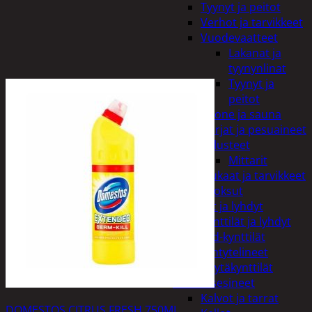
Tyynyt ja peitot
Verhot ja tarvikkeet
Vuodevaatteet
Lakanat ja
tyynynlinat
Tyynyt ja
peitot
Kylpyhuone ja sauna
Harjat ja pesuaineet
Kalusteet
Mittarit
Kiukaat ja tarvikkeet
Tuoksut
Kynttilät ja lyhdyt
Kynttilät ja lyhdyt
Led-kynttilät
Lyhtytelineet
Pöytäkynttilät
Sisustusesineet
Kalvot ja tarrat
DOMESTOS CITRUS FRESH 750ML