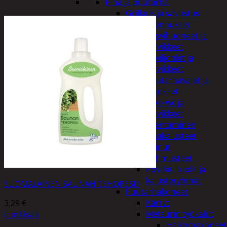
Piha ja puutarha
Grillaus ja savustus
Piharakennukset
Kasvihuoneet ja
tarvikkeet
Paviljonkit ja
tarvikkeet
Puutarhavajat ja
katokset
Ulko-wc ja
tarvikkeet
Piharakentaminen
Puutarhakalusteet
Keinut
Pehmusteet
Pöydät, tuolit ja
kalusteryhmät
SUOMALAINEN SAUNAN TEHOPESU
Puutarhakoneet
Kärryt
3,29
€
Metsurin työkalut
Lue Lisää
Halkomakoneet