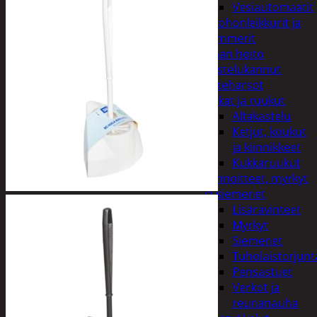
Vesiautomaatit
Ruohonleikkurit ja
trimmerit
Puutarhan hoito
Kastelukannut
Kateharsot
Kukat ja ruukut
Altakastelu
Ketjut, koukut
ja kiinnikkeet
Kukkaruukut
Lannoitteet, myrkyt
ja siemenet
Lisäravinteet
Myrkyt
Siemenet
Tuholaistorjunt
Pensastuet
Verkot ja
reunanauha