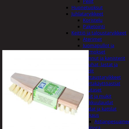
Peilit
Huonetuoksut
Juhlatarvikkeet
Koristelu
Paketointi
Keittiö ja taloustarvikkeet
Aterimet
Juomapullot ja
termokset
Kannut ja kanisterit
Kauhat, lastat ja
sudit
Kattaustarvikkeet
Kertakäyttöastiat
Lautaset
Lasit ja mukit
Leikkuulaudat
Padat ja kattilat
Tiskaus
Astianpesuaine
Säilöntä