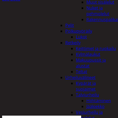
Muut sisälelut
Nuket ja
pehmolelut
Rakennuspalika
Pelit
Polkupyöräily
Lukot
Retkeily
Keittimet ja ruokailu
Kylmälaukut
Makuupussit ja
alustat
Teltat
Urheiluvälineet
Kypärät ja
suojaimet
Talviurheilu
Hiihtäminen
Jääkiekko
Vesiurheilu ja