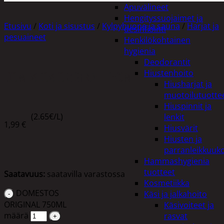
Apuvälineet
Hengityssuojaimet ja
Etusivu
/
Koti ja sisustus
/
Kylpyhuone ja sauna
/
Harjat ja
desinfiointi
pesuaineet
Henkilökohtainen
hygienia
Deodorantit
DOMESTOS ORIGINAL 750ML
Hiustenhoito
Hiusharjat ja
muotoilutuotte
Hiuspinnit ja
(2.65€/L)
lenkit
1,99
€
Hiusvärit
Hiusten ja
parranleikkuuk
Hammashygienia
tuotteet
Saatavuus:
saatavilla varastossa
Kosmetiikka
DOMESTOS
Käsi ja jalkahoito
ORIGINAL 750ML
Käsivoiteet ja
määrä
rasvat