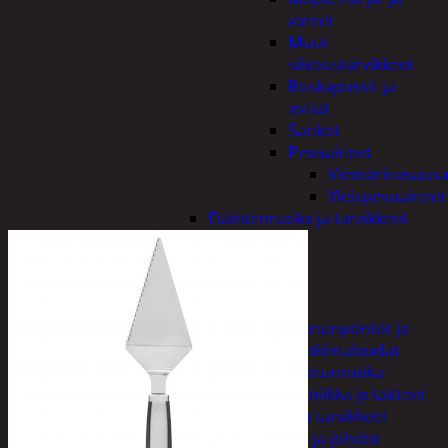
varret
Muut
siivoustarvikkeet
Roskapussit ja -
astiat
Sankot
Pesuaineet
Viemärinavausa
Yleispesuaineet
Eläintenruoka ja tarvikkeet
Jyrsijät
Kissat
Koirat
Linnut
Linnunpöntöt ja
ruokintalaudat
Linnunruoka
Kodin elektroniikka ja laitteet
Imurit ja tarvikkeet
Kaapelit ja johdot