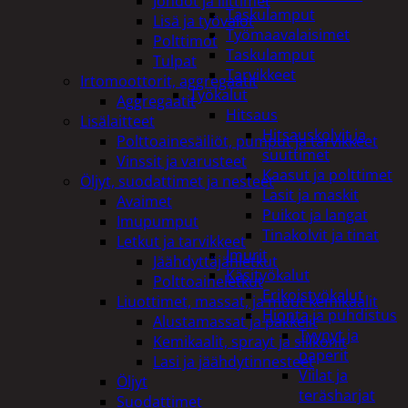
Johdot ja liittimet
Taskulamput
Lisä ja työvalot
Työmaavalaisimet
Polttimot
Taskulamput
Tulpat
Tarvikkeet
Irtomoottorit, aggregaatit
Työkalut
Aggregaatit
Hitsaus
Lisälaitteet
Hitsauskolvit ja
Polttoainesäiliöt, pumput ja tarvikkeet
suuttimet
Vinssit ja varusteet
Kaasut ja polttimet
Öljyt, suodattimet ja nesteet
Lasit ja maskit
Avaimet
Puikot ja langat
Imupumput
Tinakolvit ja tinat
Letkut ja tarvikkeet
Imurit
Jäähdyttäjänletkut
Käsityökalut
Polttoaineletkut
Erikoistyökalut
Liuottimet, massat, ja muut kemikaalit
Hionta ja puhdistus
Alustamassat ja pakkelit
Tyynyt ja
Kemikaalit, sprayt ja silikonit
paperit
Lasi ja jäähdytinnesteet
Viilat ja
Öljyt
teräsharjat
Suodattimet