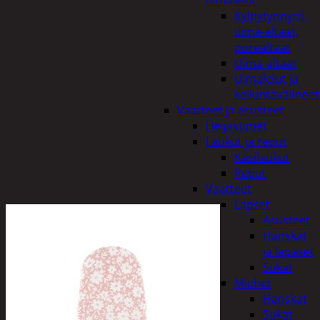
uimalelut
Kylpytynnyrit,
uima-altaat,
porealtaat
Uima-altaat
Uimalelut ja
kelluntavälineet
Vaatteet ja asusteet
Heijastimet
Laukut ja reput
Käsilaukut
Reput
Vaatteet
Lapset
Asusteet
Hanskat
ja lapaset
Sukat
Miehet
Hanskat
Sukat