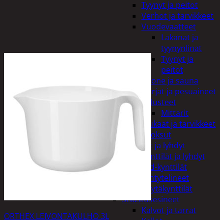
Tyynyt ja peitot
Verhot ja tarvikkeet
Vuodevaatteet
Lakanat ja
tyynynlinat
Tyynyt ja
peitot
Kylpyhuone ja sauna
Harjat ja pesuaineet
Kalusteet
Mittarit
Kiukaat ja tarvikkeet
Tuoksut
Kynttilät ja lyhdyt
Kynttilät ja lyhdyt
Led-kynttilät
Lyhtytelineet
Pöytäkynttilät
Sisustusesineet
Kalvot ja tarrat
ORTHEX LEIVONTAKULHO 3L