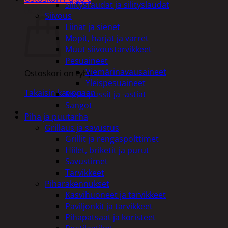
Silitysraudat ja silityslaudat
Ostoskori
Siivous
Liinat ja sienet
Mopit, harjat ja varret
Muut siivoustarvikkeet
Pesuaineet
Viemärinavausaineet
Ostoskori on tyhjä.
Yleispesuaineet
Takaisin kauppaan
Roskapussit ja -astiat
Sangot
Piha ja puutarha
Grillaus ja savustus
Grillit ja rengaspolttimet
Hiilet, briketit ja purut
Savustimet
Tarvikkeet
Piharakennukset
Kasvihuoneet ja tarvikkeet
Paviljonkit ja tarvikkeet
Pihapatsaat ja koristeet