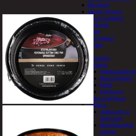
Miniatyyri
Sakset, liimat ja
muut tarvikkeet
Värikynät
Harrasteet
Käsityötarvikkeet
Langat
Lelut
Ilmapallot
Pihalelut
Hiekkalaatikkole
Muut pihalelut
Pallot
Vesipyssyt
Radio-ohjattavat
Sisälelut
Leikkiautot ja
työkoneet
Muovailuvahat
ja limat