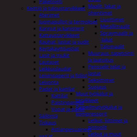
Paketointi
Maalit, lakat ja
Keittiö ja taloustarvikkeet
ohentimet
Aterimet
Liuottimet
Juomapullot ja termokset
Metallimaalit
Kannut ja kanisterit
Spraymaalit ja
Kattaustarvikkeet
-lakat
Kauhat, lastat ja sudit
Talomaalit
Kertakäyttöastiat
Muuraus, tapetointi
Lasit ja mukit
ja laatoitus
Lautaset
Pensselit telat ja
Leikkuulaudat
lastat
Leivinpaperit ja foliot
Sekoittimet
Leivonta
Suojaus
Padat ja kattilat
Muut työkalut ja
Kattilat
tarvikkeet
Paistinpannut
Paineilmatyökalut ja
Vuoat ja padat
kompressorit
Säilöntä
Letkut, liittimet ja
Tiskaus
pistoolit
Astianpesuaineet
Letkut ja muut
vaa'at