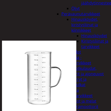
jäähdytinnestee
Öljyt
Perävaunutarvikkeet
Hinausköydet,
kiristysliinat ja
kiinnikkeet
Hinausköydet
Kiristysliinat ja
tarvikkeet
Valot
Rengas ja -
vannetarvikkeet
Sähköpotkulaudat,
skootterit ja ajoneuvot
Tukkikärryt ja
juontopulkat
Veneet ja
veneilytarvikkeet
Airot ja melat
Perämoottorit