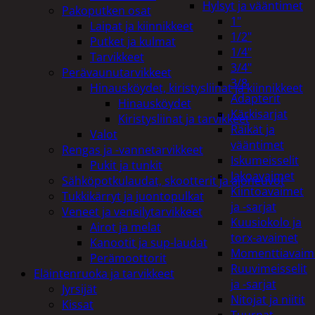
Hylsyt ja vääntimet
Pakoputken osat
1"
Laipat ja kiinnikkeet
1/2"
Putket ja kulmat
1/4"
Tarvikkeet
3/4"
Perävaunutarvikkeet
3/8
Hinausköydet, kiristysliinat ja kiinnikkeet
Adapterit
Hinausköydet
Kärkisarjat
Kiristysliinat ja tarvikkeet
Räikät ja
Valot
vääntimet
Rengas ja -vannetarvikkeet
Iskumeisselit
Pukit ja tunkit
Jakoavaimet
Sähköpotkulaudat, skootterit ja ajoneuvot
Kiintoavaimet
Tukkikärryt ja juontopulkat
ja -sarjat
Veneet ja veneilytarvikkeet
Kuusiokolo ja
Airot ja melat
torx-avaimet
Kanootit ja sup-laudat
Momenttiavaim
Perämoottorit
Ruuvimeisselit
Eläintenruoka ja tarvikkeet
ja -sarjat
Jyrsijät
Nitojat ja niitit
Kissat