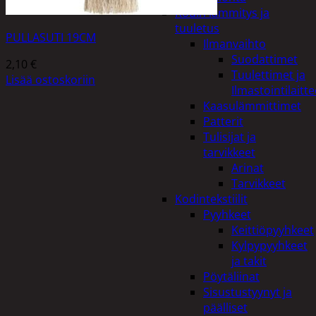
Kodin lämmitys ja
tuuletus
PULLASUTI 19CM
Ilmanvaihto
Suodattimet
2,10
€
Tuulettimet ja
Lisää ostoskoriin
Ilmastointilaitte
Kaasulämmittimet
Patterit
Tulisijat ja
tarvikkeet
Arinat
Tarvikkeet
Kodintekstiilit
Pyyhkeet
Keittiöpyyhkeet
Kylpypyyhkeet
ja takit
Pöytäliinat
Sisustustyynyt ja
päälliset