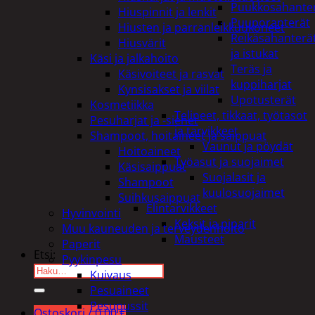
Puukkosahante
Hiuspinnit ja lenkit
Puuporanterät
Hiusten ja parranleikkuukoneet
Reikäsahanterä
Hiusvärit
ja istukat
Käsi ja jalkahoito
Teräs ja
Käsivoiteet ja rasvat
kuppiharjat
Kynsisakset ja viilat
Upotusterät
Kosmetiikka
Telineet, tikkaat, työtasot
Pesuharjat ja -sienet
ja tarvikkeet
Shampoot, hoitaineet ja saippuat
Vaunut ja pöydät
Hoitoaineet
Työasut ja suojaimet
Käsisaippuat
Suojalasit ja
Shampoot
kuulosuojaimet
Suihkusaippuat
Elintarvikkeet
Hyvinvointi
Keksit ja piparit
Muu kauneuden ja terveydenhoito
Mausteet
Paperit
Etsi:
Pyykinpesu
Kuivaus
Pesuaineet
Pesupussit
Ostoskori /
0,00
€