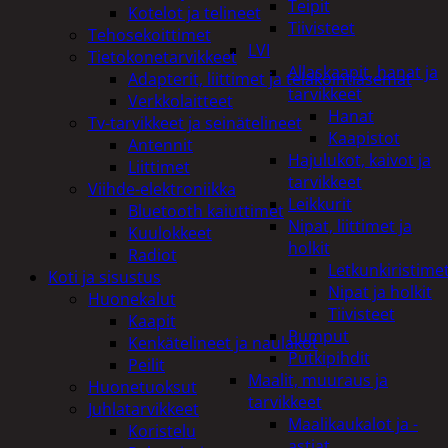
Teipit
Kotelot ja telineet
Tiivisteet
Tehosekoittimet
LVI
Tietokonetarvikkeet
Allaskaapit, hanat ja
Adapterit, liittimet ja telakointiasemat
tarvikkeet
Verkkolaitteet
Hanat
Tv-tarvikkeet ja seinätelineet
Kaapistot
Antennit
Hajulukot, kaivot ja
Liittimet
tarvikkeet
Viihde-elektroniikka
Leikkurit
Bluetooth kaiuttimet
Nipat, liittimet ja
Kuulokkeet
holkit
Radiot
Letkunkiristime
Koti ja sisustus
Nipat ja holkit
Huonekalut
Tiivisteet
Kaapit
Pumput
Kenkätelineet ja naulakot
Putkipihdit
Peilit
Maalit, muuraus ja
Huonetuoksut
tarvikkeet
Juhlatarvikkeet
Maalikaukalot ja -
Koristelu
astiat