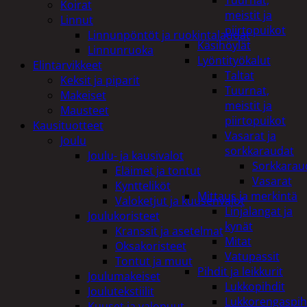
Tuurnat,
Koirat
meistit ja
Linnut
piirtopuikot
Linnunpöntöt ja ruokintalaudat
Käsihöylät
Linnunruoka
Lyöntityökalut
Elintarvikkeet
Taltat
Keksit ja piparit
Tuurnat,
Makeiset
meistit ja
Mausteet
piirtopuikot
Kausituotteet
Vasarat ja
Joulu
sorkkaraudat
Joulu- ja kausivalot
Sorkkarau
Eläimet ja tontut
Vasarat
Kyntteliköt
Mittaus ja merkintä
Valoketjut ja kuusenvalot
Linjalangat ja
Joulukoristeet
kynät
Kranssit ja asetelmat
Mitat
Oksakoristeet
Vatupassit
Tontut ja muut
Pihdit ja leikkurit
Joulumakeiset
Lukkopihdit
Joulutekstiilit
Lukkorengaspih
Kuuset ja valopuut