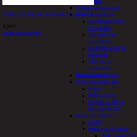
Piha ja puutarha
Grillaus ja savustus
MAKU GASTRO MITTAKANNU 1L LASIA
Piharakennukset
Kasvihuoneet ja
9,99
€
tarvikkeet
Lisää ostoskoriin
Paviljonkit ja
tarvikkeet
Puutarhavajat ja
katokset
Ulko-wc ja
tarvikkeet
Piharakentaminen
Puutarhakalusteet
Keinut
Pehmusteet
Pöydät, tuolit ja
kalusteryhmät
Puutarhakoneet
Kärryt
Metsurin työkalut
Halkomakoneet