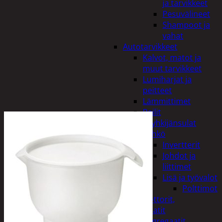
ja tarvikkeet
Pesuvälineet
Shampoot ja
vahat
Autotarvikkeet
Kalvot, matot ja
muut tarvikkeet
Lumiharjat ja
peitteet
Lämmittimet
Peilit
Pyyhkijänsulat
Sähkö
Invertterit
Johdot ja
liittimet
Lisä ja työvalot
Polttimot
Irtomoottorit,
aggregaatit
Aggregaatit