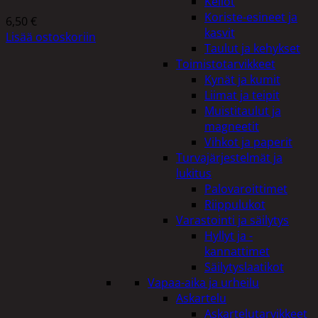
Kellot
Koriste-esineet ja
6,50
€
kasvit
Lisää ostoskoriin
Taulut ja kehykset
Toimistotarvikkeet
Kynät ja kumit
Liimat ja teipit
Muistitaulut ja
magneetit
Vihkot ja paperit
Turvajärjestelmät ja
lukitus
Palovaroittimet
Riippulukot
Varastointi ja säilytys
Hyllyt ja -
kannattimet
Säilytyslaatikot
Vapaa-aika ja urheilu
Askartelu
Askartelutarvikkeet