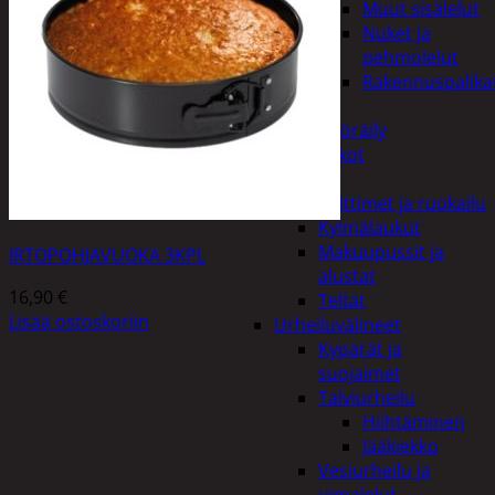
Muut sisälelut
Nuket ja
pehmolelut
Rakennuspalika
Pelit
Polkupyöräily
Lukot
Retkeily
Keittimet ja ruokailu
Kylmälaukut
Makuupussit ja
IRTOPOHJAVUOKA 3KPL
alustat
16,90
€
Teltat
Lisää ostoskoriin
Urheiluvälineet
Kypärät ja
suojaimet
Talviurheilu
Hiihtäminen
Jääkiekko
Vesiurheilu ja