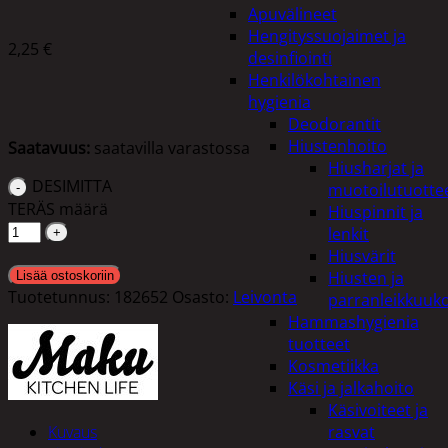
Apuvälineet
Hengityssuojaimet ja
2,25
€
desinfiointi
Henkilökohtainen
hygienia
Deodorantit
Hiustenhoito
Saatavuus:
saatavilla varastossa
Hiusharjat ja
DESIMITTA
muotoilutuotte
TERÄS määrä
Hiuspinnit ja
lenkit
Hiusvärit
Hiusten ja
Lisää ostoskoriin
Tuotetunnus:
182652
Osasto:
Leivonta
parranleikkuuk
Hammashygienia
tuotteet
Kosmetiikka
Käsi ja jalkahoito
Käsivoiteet ja
Kuvaus
rasvat