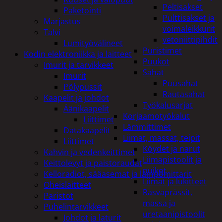
Peltisakset
Paketointi
Pulttisakset ja
Marjastus
voimaleikkurit
Talvi
vetoniittipihdit
Lumityövälineet
Puristimet
Kodin elektroniikka ja laitteet
Puukot
Imurit ja tarvikkeet
Sahat
Imurit
Puusahat
Pölypussit
Rautasahat
Kaapelit ja johdot
Työkalusarjat
Äänikaapelit
Korjaamotyökalut
Liittimet
Lämmittimet
Datakaapelit
Liimat, massat, teipit
Liittimet
Köydet ja narut
Kahvin ja vedenkeittimet
Liimapistoolit ja
Keittolevyt ja paistoraudat
puikot
Kelloradiot, sääasemat ja lämpömittarit
Liimat ja lukitteet
Oheislaitteet
Rasvaprässit,
Paristot
massa ja
Puhelintarvikkeet
uretaanipistoolit
Johdot ja laturit