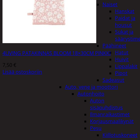
Naiset
Hanskat
Paidat ja
housut
Sukat ja
säärystim
Päähineet
Hatut
4LIVING PATAKINNAS BLOOM 18×30CM PINKKI
Huivit
7,50
€
Lippalakit
Lisää ostoskoriin
Pipot
Sadeasut
Auto, vene ja moottori
Autonhoito
Auton
sisäpuhdistus
Ilmanraikastimet
Korjausmaalikynät
Pesu
Kiillotuskoneet