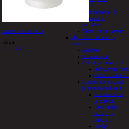
Lisälaitteet
Polttoainesäiliöt,
pumput ja
tarvikkeet
Vinssit ja varusteet
VATKAUSKULHO 3L
Öljyt, suodattimet ja
3,80
€
nesteet
Lue Lisää
Avaimet
Imupumput
Letkut ja tarvikkeet
Jäähdyttäjänlet
Polttoaineletku
Liuottimet, massat,
ja muut kemikaalit
Alustamassat
ja pakkelit
Kemikaalit,
sprayt ja
silikonit
Lasi ja