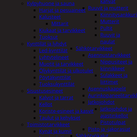
kahvat
Kylpyhuone ja sauna
Ruuvit ja mutterit
Harjat ja pesuaineet
Kiinnitysankkuri
Kalusteet
Mutterit
Mittarit
Pultit
Kiukaat ja tarvikkeet
Ruuvit ja
Tuoksut
naulat
Kynttilät ja lyhdyt
Sähkötarvikkeet
Led-kynttilät
Asennustarvikkeet
Lyhtytelineet
Nippusiteet ja
Muotit ja tarvikkeet
kiinnikkeet
Öljykynttilät ja ulkotulet
Sulakkeet ja
Pöytäkynttilät
liittimet
Tuoksukynttilät
Asennuskaapelit
Sisustusesineet
Aurinkopaneelitarvik
Kalvot ja tarrat
Jatkojohdot
Kellot
Jatkojohdot ja
Koriste-esineet ja kasvit
ajastinkellot
Taulut ja kehykset
Pistotulpat
Toimistotarvikkeet
Pisto ja -jakorasiat
Kynät ja kumit
Sähkötyökalut