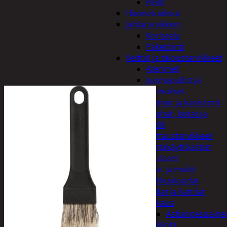
Peilit
Huonetuoksut
Juhlatarvikkeet
Koristelu
Paketointi
Keittiö ja taloustarvikkeet
Aterimet
Juomapullot ja
termokset
Kannut ja kanisterit
Kauhat, lastat ja
sudit
Kattaustarvikkeet
Kertakäyttöastiat
Lautaset
Lasit ja mukit
Leikkuulaudat
Padat ja kattilat
Tiskaus
Astianpesuaine
Säilöntä