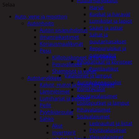
Puutarhatyökalut
Selaa
Harjat
Kuokat ja haravat
Auto, vene ja moottori
Lumikolat ja lapiot
Autonhoito
Saavit ja astiat
Auton sisäpuhdistus
Sahat ja
ilmanraikastimet
puutarhasakset
Korjausmaalikynät
Reppuruiskut ja
Pesu
painepullot
Kiillotuskoneet ja tarvikkeet
Pihapatsaat ja koristeet
Pesuvälineet
Postilaatikot
Shampoot ja vahat
Valaisimet ja lamput
Autotarvikkeet
Aurinkokennovalot
Kalvot, matot ja muut tarvikkeet
Koristevalot
Lämmittimet
Koristevalaisimet
Lumiharjat ja peitteet
Loisteputket ja lamput
Peilit
Pihavalaisimet
Pyyhkijänsulat
Sisävalaisimet
Sähkö
Lednauhat ja listat
Akut
Pöytävalaisimet
invertterit
Yleisvalaisimet