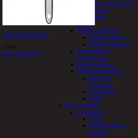
Kelloradiot, sääasemat ja
lämpömittarit
Oheislaitteet
Paristot
Puhelintarvikkeet
MAKU KAKKULAPIO
Johdot ja laturit
Kotelot ja telineet
2,99
€
Tv-tarvikkeet ja
Lisää ostoskoriin
seinätelineet
Varavirtalaitteet
Viihde-elektroniikka
Bluetooth
kaiuttimet
Kuulokkeet
Radiot
Koti ja sisustus
Huonekalut
Kaapit
Kenkätelineet ja
naulakot