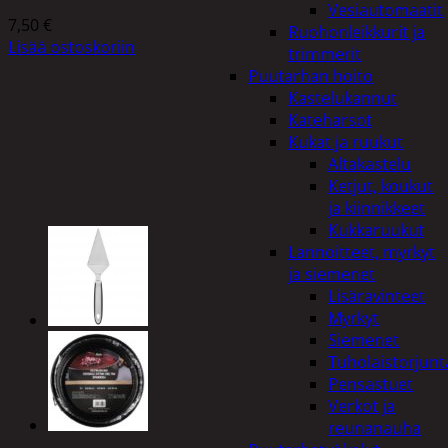
Vesiautomaatit
7,50
€
Ruohonleikkurit ja
Lisää ostoskoriin
trimmerit
Puutarhan hoito
Kastelukannut
Kateharsot
Kukat ja ruukut
Altakastelu
Ketjut, koukut
ja kiinnikkeet
Kukkaruukut
Lannoitteet, myrkyt
ja siemenet
Lisäravinteet
Myrkyt
Siemenet
Tuholaistorjunt
Pensastuet
Verkot ja
reunanauha