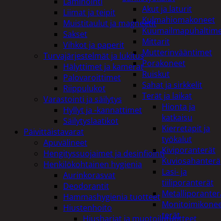
Laminointi
Akut ja laturit
Liimat ja teipit
Kulmahiomakoneet
Muistitaulut ja magneetit
Kuumailmapuhaltim
Sakset
Mittarit
Vihkot ja paperit
Mutterinvääntimet
Turvajärjestelmät ja lukitus
Porakoneet
Hälyttimet ja kamerat
Ruiskut
Palovaroittimet
Sahat ja sirkkelit
Riippulukot
Terät ja laikat
Varastointi ja säilytys
Hionta ja
Hyllyt ja -kannattimet
katkaisu
Säilytyslaatikot
Kierretapit ja
Päivittäistavarat
työkalut
Apuvälineet
Kiviporanterät
Hengityssuojaimet ja desinfiointi
Kuviosahanterä
Henkilökohtainen hygienia
Lasi- ja
Aurinkorasvat
tiiliporanterät
Deodorantit
Metalliporanter
Hammashygienia tuotteet
Monitoimikone
Hiustenhoito
terät
Hiusharjat ja muotoilutuotteet