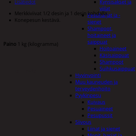
Lisätiedot
Kynsisakset ja
viilat
Merkkiviivat 1/2 desin ja 1 desin kohdalla.
Pesuharjat ja -
Konepesun kestävä.
sienet
Shampoot,
hoitaineet ja
saippuat
Paino
1 kg (kilogramma)
Hoitoaineet
Käsisaippuat
Shampoot
Suihkusaippuat
Tutustu myös
Hyvinvointi
Muu kauneuden ja
terveydenhoito
Pyykinpesu
Kuivaus
Pesuaineet
Pesupussit
Siivous
Liinat ja sienet
Mopit, harjat ja