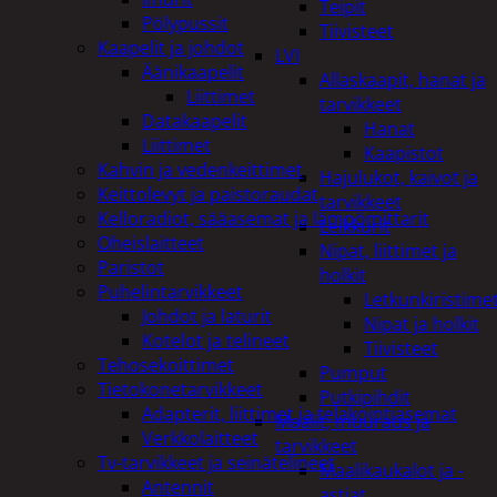
Teipit
Pölypussit
Tiivisteet
Kaapelit ja johdot
LVI
Äänikaapelit
Allaskaapit, hanat ja
Liittimet
tarvikkeet
Datakaapelit
Hanat
Liittimet
Kaapistot
Kahvin ja vedenkeittimet
Hajulukot, kaivot ja
Keittolevyt ja paistoraudat
tarvikkeet
Kelloradiot, sääasemat ja lämpömittarit
Leikkurit
Oheislaitteet
Nipat, liittimet ja
Paristot
holkit
Puhelintarvikkeet
Letkunkiristime
Johdot ja laturit
Nipat ja holkit
Kotelot ja telineet
Tiivisteet
Tehosekoittimet
Pumput
Tietokonetarvikkeet
Putkipihdit
Adapterit, liittimet ja telakointiasemat
Maalit, muuraus ja
Verkkolaitteet
tarvikkeet
Tv-tarvikkeet ja seinätelineet
Maalikaukalot ja -
Antennit
astiat