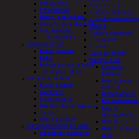
Led-kynttilät
Akut ja laturit
Lyhtytelineet
Kulmahiomakoneet
Muotit ja tarvikkeet
Kuumailmapuhaltim
Öljykynttilät ja ulkotulet
Mittarit
Pöytäkynttilät
Mutterinvääntimet
Tuoksukynttilät
Porakoneet
Sisustusesineet
Ruiskut
Kalvot ja tarrat
Sahat ja sirkkelit
Kellot
Terät ja laikat
Koriste-esineet ja kasvit
Hionta ja
Taulut ja kehykset
katkaisu
Toimistotarvikkeet
Kierretapit ja
Kynät ja kumit
työkalut
Laminointi
Kiviporanterät
Liimat ja teipit
Kuviosahanterä
Muistitaulut ja magneetit
Lasi- ja
Sakset
tiiliporanterät
Vihkot ja paperit
Metalliporanter
Turvajärjestelmät ja lukitus
Monitoimikone
Hälyttimet ja kamerat
terät