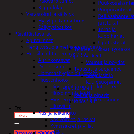
Palovaroittimet
Puukkosahante
Riippulukot
Puuporanterät
Varastointi ja säilytys
Reikäsahanterä
Hyllyt ja -kannattimet
ja istukat
Säilytyslaatikot
Teräs ja
Päivittäistavarat
kuppiharjat
Apuvälineet
Upotusterät
Hengityssuojaimet ja desinfiointi
Telineet, tikkaat, työtasot
Henkilökohtainen hygienia
ja tarvikkeet
Aurinkorasvat
Vaunut ja pöydät
Deodorantit
Työasut ja suojaimet
Hammashygienia tuotteet
Suojalasit ja
Hiustenhoito
kuulosuojaimet
Hiusharjat ja muotoilutuotteet
Elintarvikkeet
Hiuspinnit ja lenkit
Keksit ja piparit
Hiusten ja parranleikkuukoneet
Mausteet
Hiusvärit
Etsi:
Käsi ja jalkahoito
Käsivoiteet ja rasvat
Kynsisakset ja viilat
Kosmetiikka
Ostoskori /
0,00
€