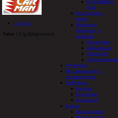
Kynsisakset ja
viilat
Pesuharjat ja -
sienet
Lisätiedot
Shampoot,
hoitaineet ja
Paino
1,3 kg (kilogramma)
saippuat
Hoitoaineet
Käsisaippuat
Shampoot
Tutustu myös
Suihkusaippuat
Hyvinvointi
Muu kauneuden ja
terveydenhoito
Pyykinpesu
Kuivaus
Pesuaineet
Pesupussit
Siivous
Liinat ja sienet
Mopit, harjat ja