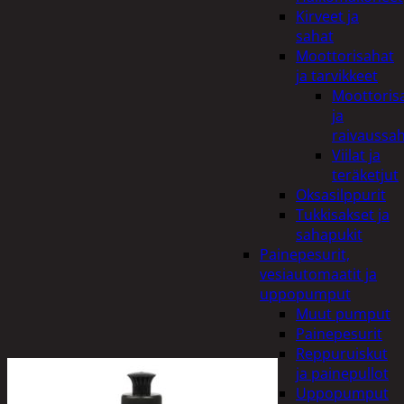
Kirveet ja
sahat
Moottorisahat
ja tarvikkeet
Moottoris
ja
raivaussa
Viilat ja
teräketjut
Oksasilppurit
Tukkisakset ja
sahapukit
Painepesurit,
vesiautomaatit ja
uppopumput
Muut pumput
Painepesurit
Reppuruiskut
ja painepullot
Uppopumput