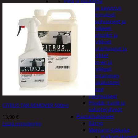
Piha ja puutarha
Grillaus ja savustus
Piharakennukset
Kasvihuoneet ja
tarvikkeet
Paviljonkit ja
tarvikkeet
Puutarhavajat ja
katokset
Ulko-wc ja
tarvikkeet
Piharakentaminen
Puutarhakalusteet
Keinut
Pehmusteet
Pöydät, tuolit ja
CITRUS TAR REMOVER 500ml
kalusteryhmät
Puutarhakoneet
13,90
€
Kärryt
Lisää ostoskoriin
Metsurin työkalut
Halkomakoneet