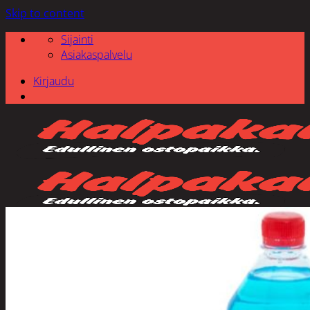
Skip to content
Sijainti
Asiakaspalvelu
Kirjaudu
Etsi: