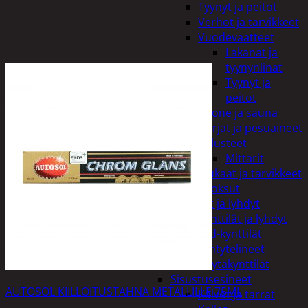
Tyynyt ja peitot
Verhot ja tarvikkeet
Vuodevaatteet
Lakanat ja
tyynynlinat
Tyynyt ja
peitot
Kylpyhuone ja sauna
Harjat ja pesuaineet
Kalusteet
Mittarit
Kiukaat ja tarvikkeet
Tuoksut
Kynttilät ja lyhdyt
Kynttilät ja lyhdyt
Led-kynttilät
Lyhtytelineet
Pöytäkynttilät
Sisustusesineet
AUTOSOL KIILLOITUSTAHNA METALLILLE 75ML
Kalvot ja tarrat