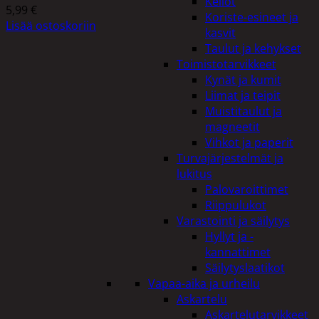
Kellot
5,99
€
Koriste-esineet ja
Lisää ostoskoriin
kasvit
Taulut ja kehykset
Toimistotarvikkeet
Kynät ja kumit
Liimat ja teipit
Muistitaulut ja
magneetit
Vihkot ja paperit
Turvajärjestelmät ja
lukitus
Palovaroittimet
Riippulukot
Varastointi ja säilytys
Hyllyt ja -
kannattimet
Säilytyslaatikot
Vapaa-aika ja urheilu
Askartelu
Askartelutarvikkeet