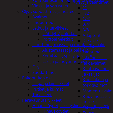
Polttoainesäiliöt, pumput ja tarvikkeet
Hylsyt ja vääntimet
Vinssit ja varusteet
1"
Öljyt, suodattimet ja nesteet
1/2"
Avaimet
1/4"
Imupumput
3/4"
Letkut ja tarvikkeet
3/8
Jäähdyttäjänletkut
Adapterit
Polttoaineletkut
Kärkisarjat
Liuottimet, massat, ja muut kemikaalit
Räikät ja
Alustamassat ja pakkelit
vääntimet
Kemikaalit, sprayt ja silikonit
Iskumeisselit
Lasi ja jäähdytinnesteet
Jakoavaimet
Öljyt
Kiintoavaimet
Suodattimet
ja -sarjat
Pakoputken osat
Kuusiokolo ja
Laipat ja kiinnikkeet
torx-avaimet
Putket ja kulmat
Momenttiavaim
Tarvikkeet
Ruuvimeisselit
Perävaunutarvikkeet
ja -sarjat
Hinausköydet, kiristysliinat ja kiinnikkeet
Nitojat ja niitit
Hinausköydet