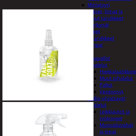
Miniatyyri
Sakset, liimat ja
muut tarvikkeet
Värikynät
Harrasteet
Käsityötarvikkeet
Langat
Lelut
Ilmapallot
Pihalelut
Hiekkalaatikkole
Muut pihalelut
Pallot
Vesipyssyt
Radio-ohjattavat
Sisälelut
Leikkiautot ja
työkoneet
Muovailuvahat
ja limat