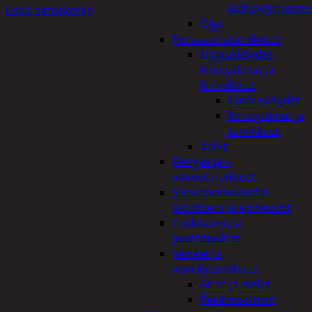
jäähdytinnestee
Lisää ostoskoriin
Öljyt
Perävaunutarvikkeet
Hinausköydet,
kiristysliinat ja
kiinnikkeet
Hinausköydet
Kiristysliinat ja
tarvikkeet
Valot
Rengas ja -
vannetarvikkeet
Sähköpotkulaudat,
skootterit ja ajoneuvot
Tukkikärryt ja
juontopulkat
Veneet ja
veneilytarvikkeet
Airot ja melat
Perämoottorit