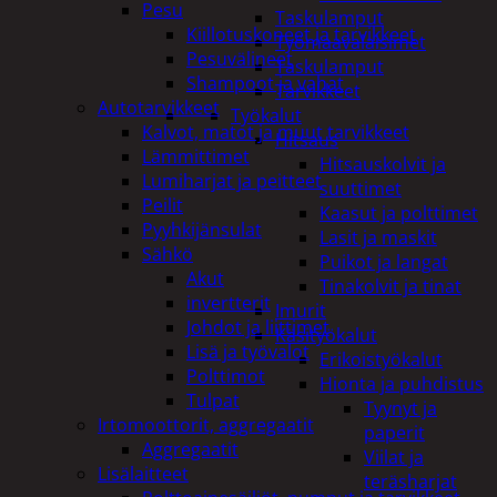
Pesu
Taskulamput
Kiillotuskoneet ja tarvikkeet
Työmaavalaisimet
Pesuvälineet
Taskulamput
Shampoot ja vahat
Tarvikkeet
Autotarvikkeet
Työkalut
Kalvot, matot ja muut tarvikkeet
Hitsaus
Lämmittimet
Hitsauskolvit ja
Lumiharjat ja peitteet
suuttimet
Peilit
Kaasut ja polttimet
Pyyhkijänsulat
Lasit ja maskit
Sähkö
Puikot ja langat
Akut
Tinakolvit ja tinat
invertterit
Imurit
Johdot ja liittimet
Käsityökalut
Lisä ja työvalot
Erikoistyökalut
Polttimot
Hionta ja puhdistus
Tulpat
Tyynyt ja
Irtomoottorit, aggregaatit
paperit
Aggregaatit
Viilat ja
Lisälaitteet
teräsharjat