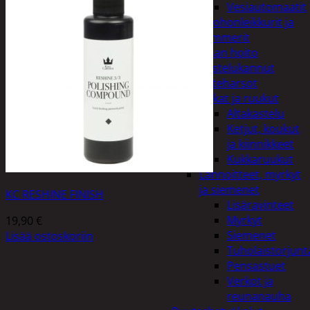
Vesiautomaatit
Ruohonleikkurit ja
trimmerit
Puutarhan hoito
Kastelukannut
Kateharsot
Kukat ja ruukut
Altakastelu
Ketjut, koukut
ja kiinnikkeet
Kukkaruukut
Lannoitteet, myrkyt
ja siemenet
KC RESHINE FINISH
Lisäravinteet
Myrkyt
19,90
€
Siemenet
Lisää ostoskoriin
Tuholaistorjunt
Pensastuet
Verkot ja
reunanauha