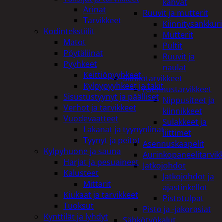
kahvat
Arinat
Ruuvit ja mutterit
Tarvikkeet
Kiinnitysankkuri
Kodintekstiilit
Mutterit
Matot
Pultit
Pöytäliinat
Ruuvit ja
Pyyhkeet
naulat
Keittiöpyyhkeet
Sähkötarvikkeet
Kylpypyyhkeet ja takit
Asennustarvikkeet
Sisustustyynyt ja päälliset
Nippusiteet ja
Verhot ja tarvikkeet
kiinnikkeet
Vuodevaatteet
Sulakkeet ja
Lakanat ja tyynynlinat
liittimet
Tyynyt ja peitot
Asennuskaapelit
Kylpyhuone ja sauna
Aurinkopaneelitarvik
Harjat ja pesuaineet
Jatkojohdot
Kalusteet
Jatkojohdot ja
Mittarit
ajastinkellot
Kiukaat ja tarvikkeet
Pistotulpat
Tuoksut
Pisto ja -jakorasiat
Kynttilät ja lyhdyt
Sähkötyökalut