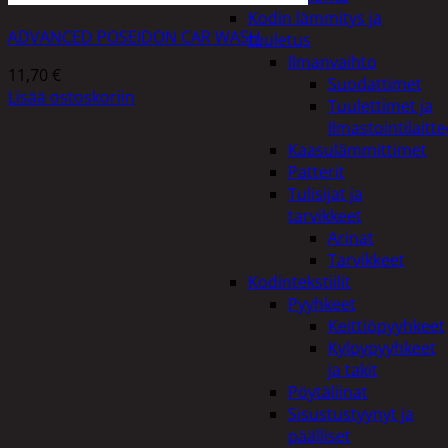
Kodin lämmitys ja
ADVANCED POSEIDON CAR WASH
tuuletus
Ilmanvaihto
11,70
€
Suodattimet
Lisää ostoskoriin
Tuulettimet ja
Ilmastointilaitte
Kaasulämmittimet
Patterit
Tulisijat ja
tarvikkeet
Arinat
Tarvikkeet
Kodintekstiilit
Pyyhkeet
Keittiöpyyhkeet
Kylpypyyhkeet
ja takit
Pöytäliinat
Sisustustyynyt ja
päälliset