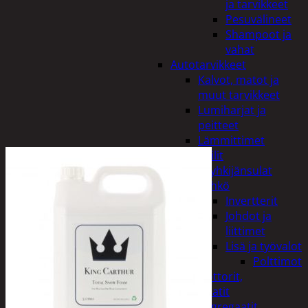
ja tarvikkeet
Pesuvälineet
Shampoot ja
vahat
Autotarvikkeet
Kalvot, matot ja
muut tarvikkeet
Lumiharjat ja
peitteet
Lämmittimet
Peilit
Pyyhkijänsulat
Sähkö
Invertterit
Johdot ja
liittimet
Lisä ja työvalot
Polttimot
Irtomoottorit,
aggregaatit
Aggregaatit