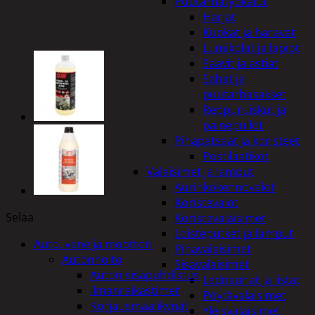
Puutarhatyökalut
Harjat
Kuokat ja haravat
Lumikolat ja lapiot
Saavit ja astiat
Sahat ja
puutarhasakset
Reppuruiskut ja
painepullot
Pihapatsaat ja koristeet
Postilaatikot
Valaisimet ja lamput
Aurinkokennovalot
Koristevalot
Selaa
Koristevalaisimet
Loisteputket ja lamput
Auto, vene ja moottori
Pihavalaisimet
Autonhoito
Sisävalaisimet
Auton sisäpuhdistus
Lednauhat ja listat
ilmanraikastimet
Pöytävalaisimet
Korjausmaalikynät
Yleisvalaisimet