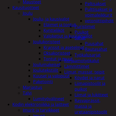
Mausteet
Peltisakset
Kausituotteet
Pulttisakset ja
Joulu
voimaleikkurit
Joulu- ja kausivalot
vetoniittipihdit
Eläimet ja tontut
Puristimet
Kyntteliköt
Puukot
Valoketjut ja kuusenvalot
Sahat
Joulukoristeet
Puusahat
Kranssit ja asetelmat
Rautasahat
Oksakoristeet
Työkalusarjat
Tontut ja muut
Korjaamotyökalut
Joulumakeiset
Lämmittimet
Joulutekstiilit
Liimat, massat, teipit
Kuuset ja valopuut
Köydet ja narut
Paketointi
Liimapistoolit ja
Marjastus
puikot
Talvi
Liimat ja lukitteet
Lumityövälineet
Rasvaprässit,
Kodin elektroniikka ja laitteet
massa ja
Imurit ja tarvikkeet
uretaanipistoolit
Imurit