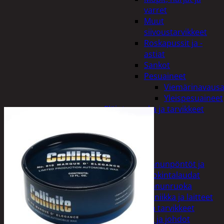
varret
Muut
siivoustarvikkeet
Roskapussit ja -
astiat
Sankot
Pesuaineet
Viemärinavausa
Yleispesuaineet
Eläintenruoka ja tarvikkeet
Jyrsijät
Kissat
Koirat
Linnut
Linnunpöntöt ja
ruokintalaudat
Linnunruoka
Kodin elektroniikka ja laitteet
Imurit ja tarvikkeet
Kaapelit ja johdot