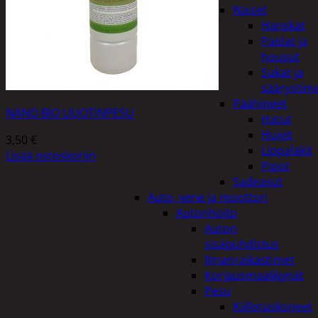
Naiset
Hanskat
Paidat ja
housut
Sukat ja
säärystim
Päähineet
NANO BIO LIUOTINPESU
Hatut
Huivit
3,50
€
Lippalakit
Lisää ostoskoriin
Pipot
Sadeasut
Auto, vene ja moottori
Autonhoito
Auton
sisäpuhdistus
Ilmanraikastimet
Korjausmaalikynät
Pesu
Kiillotuskoneet