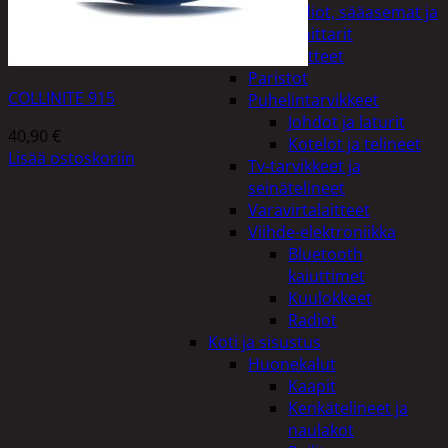
Kelloradiot, sääasemat ja
lämpömittarit
Oheislaitteet
Paristot
COLLINITE 915
Puhelintarvikkeet
Johdot ja laturit
40,90
€
Kotelot ja telineet
Lisää ostoskoriin
Tv-tarvikkeet ja
seinätelineet
Varavirtalaitteet
Viihde-elektroniikka
Bluetooth
kaiuttimet
Kuulokkeet
Radiot
Koti ja sisustus
Huonekalut
Kaapit
Kenkätelineet ja
naulakot