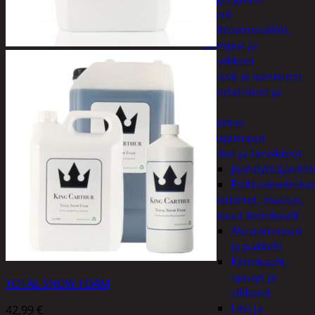
Lisälaitteet
Polttoainesäiliöt,
pumput ja
tarvikkeet
Vinssit ja varusteet
Öljyt, suodattimet ja
nesteet
Avaimet
Imupumput
Letkut ja tarvikkeet
Jäähdyttäjänlet
Polttoaineletku
Liuottimet, massat,
ja muut kemikaalit
Alustamassat
ja pakkelit
Kemikaalit,
sprayt ja
TOTAL SNOW FOAM
silikonit
Lasi ja
42,99
€