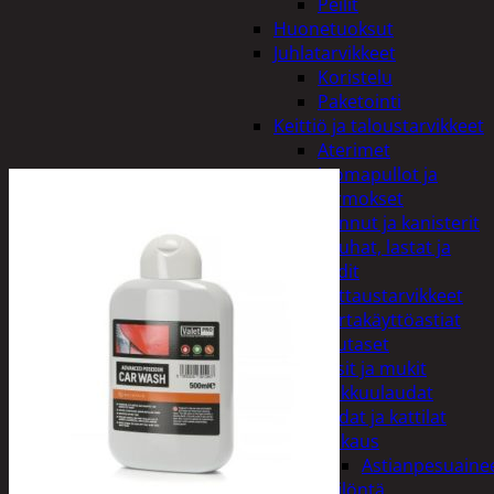
Peilit
Huonetuoksut
Juhlatarvikkeet
Koristelu
Paketointi
Keittiö ja taloustarvikkeet
Aterimet
Juomapullot ja
termokset
Kannut ja kanisterit
Kauhat, lastat ja
sudit
Kattaustarvikkeet
Kertakäyttöastiat
Lautaset
Lasit ja mukit
Leikkuulaudat
Padat ja kattilat
Tiskaus
Astianpesuaine
Säilöntä