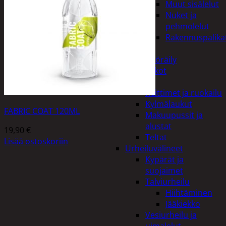
Muut sisälelut
Nuket ja
pehmolelut
Rakennuspalika
Pelit
Polkupyöräily
Lukot
Retkeily
Keittimet ja ruokailu
Kylmälaukut
FABRIC COAT 120ML
Makuupussit ja
alustat
19,90
€
Teltat
Lisää ostoskoriin
Urheiluvälineet
Kypärät ja
suojaimet
Talviurheilu
Hiihtäminen
Jääkiekko
Vesiurheilu ja