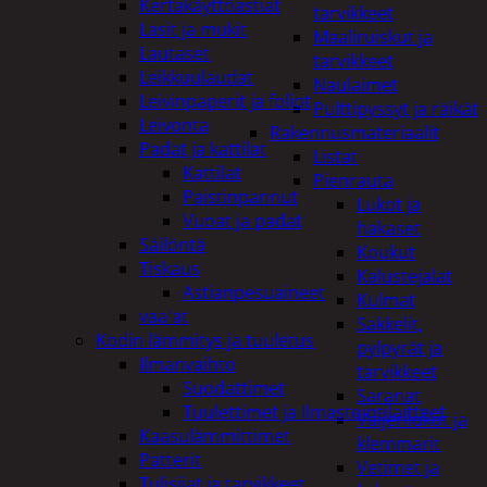
Kertakäyttöastiat
tarvikkeet
Lasit ja mukit
Maaliruiskut ja
Lautaset
tarvikkeet
Leikkuulaudat
Naulaimet
Leivinpaperit ja foliot
Pulttipyssyt ja räikät
Leivonta
Rakennusmateriaalit
Padat ja kattilat
Listat
Kattilat
Pienrauta
Paistinpannut
Lukot ja
Vuoat ja padat
hakaset
Säilöntä
Koukut
Tiskaus
Kalustejalat
Astianpesuaineet
Kulmat
vaa'at
Sakkelit,
Kodin lämmitys ja tuuletus
pylpyrät ja
Ilmanvaihto
tarvikkeet
Suodattimet
Saranat
Tuulettimet ja Ilmastointilaitteet
Vaijerilukot ja
Kaasulämmittimet
klemmarit
Patterit
Vetimet ja
Tulisijat ja tarvikkeet