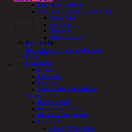
Pesuharjat ja -sienet
Ostoskori
Shampoot, hoitaineet ja saippuat
Hoitoaineet
Käsisaippuat
Shampoot
Suihkusaippuat
Ostoskori on tyhjä.
Hyvinvointi
Muu kauneuden ja terveydenhoito
Takaisin kauppaan
Paperit
Pyykinpesu
Kuivaus
Pesuaineet
Pesupussit
Silitysraudat ja silityslaudat
Siivous
Liinat ja sienet
Mopit, harjat ja varret
Muut siivoustarvikkeet
Pesuaineet
Viemärinavausaineet