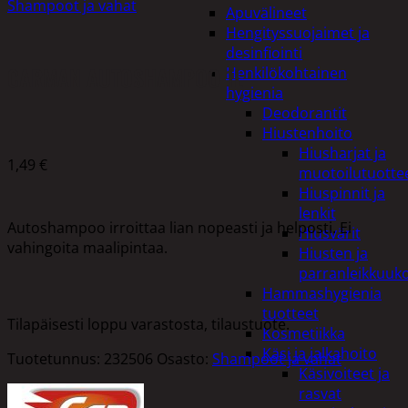
Shampoot ja vahat
Apuvälineet
Hengityssuojaimet ja
desinfiointi
CARMAN AUTOSHAMPOO 1L
Henkilökohtainen
hygienia
Deodorantit
Hiustenhoito
Hiusharjat ja
1,49
€
muotoilutuotte
Hiuspinnit ja
lenkit
Autoshampoo irroittaa lian nopeasti ja helposti. Ei
Hiusvärit
vahingoita maalipintaa.
Hiusten ja
parranleikkuuk
Hammashygienia
tuotteet
Tilapäisesti loppu varastosta, tilaustuote.
Kosmetiikka
Käsi ja jalkahoito
Tuotetunnus:
232506
Osasto:
Shampoot ja vahat
Käsivoiteet ja
rasvat