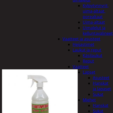
uimalelut
Kylpytynnyrit,
uima-altaat,
porealtaat
Uima-altaat
Uimalelut ja
kelluntavälineet
Vaatteet ja asusteet
Heijastimet
Laukut ja reput
Käsilaukut
Reput
Vaatteet
Lapset
Asusteet
Hanskat
ja lapaset
Sukat
Miehet
Hanskat
Sukat