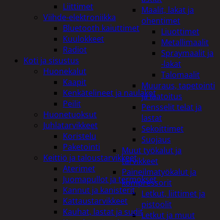
Liittimet
Maalit, lakat ja
Viihde-elektroniikka
ohentimet
Bluetooth kaiuttimet
Liuottimet
Kuulokkeet
Metallimaalit
Radiot
Spraymaalit ja
Koti ja sisustus
-lakat
Huonekalut
Talomaalit
Kaapit
Muuraus, tapetointi
Kenkätelineet ja naulakot
ja laatoitus
Peilit
Pensselit telat ja
Huonetuoksut
lastat
Juhlatarvikkeet
Sekoittimet
Koristelu
Suojaus
Paketointi
Muut työkalut ja
Keittiö ja taloustarvikkeet
tarvikkeet
Aterimet
Paineilmatyökalut ja
Juomapullot ja termokset
kompressorit
Kannut ja kanisterit
Letkut, liittimet ja
Kattaustarvikkeet
pistoolit
Kauhat, lastat ja sudit
Letkut ja muut