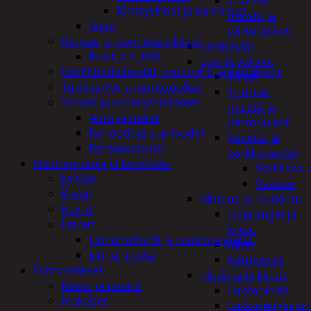
Tuurnat,
Kiristysliinat ja tarvikkeet
meistit ja
Valot
piirtopuikot
Rengas ja -vannetarvikkeet
Käsihöylät
Pukit ja tunkit
Lyöntityökalut
Sähköpotkulaudat, skootterit ja ajoneuvot
Taltat
Tukkikärryt ja juontopulkat
Tuurnat,
Veneet ja veneilytarvikkeet
meistit ja
Airot ja melat
piirtopuikot
Kanootit ja sup-laudat
Vasarat ja
Perämoottorit
sorkkaraudat
Eläintenruoka ja tarvikkeet
Sorkkarau
Jyrsijät
Vasarat
Kissat
Mittaus ja merkintä
Koirat
Linjalangat ja
Linnut
kynät
Linnunpöntöt ja ruokintalaudat
Mitat
Linnunruoka
Vatupassit
Elintarvikkeet
Pihdit ja leikkurit
Keksit ja piparit
Lukkopihdit
Makeiset
Lukkorengaspih