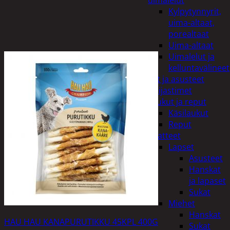
uimalelut
Kylpytynnyrit,
uima-altaat,
porealtaat
Uima-altaat
Uimalelut ja
kelluntavälineet
Vaatteet ja asusteet
Heijastimet
Laukut ja reput
Käsilaukut
Reput
Vaatteet
Lapset
Asusteet
Hanskat
ja lapaset
Sukat
Miehet
Hanskat
HAU HAU KANAPURUTIKKU 45KPL 400G
Sukat