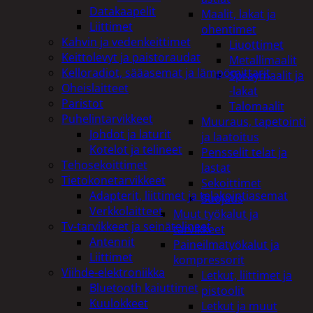
Datakaapelit
Maalit, lakat ja
Liittimet
ohentimet
Kahvin ja vedenkeittimet
Liuottimet
Keittolevyt ja paistoraudat
Metallimaalit
Kelloradiot, sääasemat ja lämpömittarit
Spraymaalit ja
Oheislaitteet
-lakat
Paristot
Talomaalit
Puhelintarvikkeet
Muuraus, tapetointi
Johdot ja laturit
ja laatoitus
Kotelot ja telineet
Pensselit telat ja
Tehosekoittimet
lastat
Tietokonetarvikkeet
Sekoittimet
Adapterit, liittimet ja telakointiasemat
Suojaus
Verkkolaitteet
Muut työkalut ja
Tv-tarvikkeet ja seinätelineet
tarvikkeet
Antennit
Paineilmatyökalut ja
Liittimet
kompressorit
Viihde-elektroniikka
Letkut, liittimet ja
Bluetooth kaiuttimet
pistoolit
Kuulokkeet
Letkut ja muut