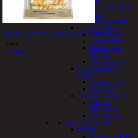
Kellot
Koriste-esineet ja
kasvit
Taulut ja kehykset
Toimistotarvikkeet
HAU HAU KANAPURURULLA 13×2,5CM 15KPL 550G
Kynät ja kumit
Liimat ja teipit
12,99
€
Muistitaulut ja
Lue Lisää
magneetit
Vihkot ja paperit
Turvajärjestelmät ja
lukitus
Palovaroittimet
Riippulukot
Varastointi ja säilytys
Hyllyt ja -
kannattimet
Säilytyslaatikot
Vapaa-aika ja urheilu
Askartelu
Askartelutarvikkeet