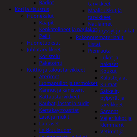
Radiot
tarvikkeet
Koti ja sisustus
Maaliruiskut ja
Huonekalut
tarvikkeet
Kaapit
Naulaimet
Kenkätelineet ja naulakot
Pulttipyssyt ja räikät
Peilit
Rakennusmateriaalit
Huonetuoksut
Listat
Juhlatarvikkeet
Pienrauta
Koristelu
Lukot ja
Paketointi
hakaset
Keittiö ja taloustarvikkeet
Koukut
Aterimet
Kalustejalat
Juomapullot ja termokset
Kulmat
Kannut ja kanisterit
Sakkelit,
Kattaustarvikkeet
pylpyrät ja
Kauhat, lastat ja sudit
tarvikkeet
Kertakäyttöastiat
Saranat
Lasit ja mukit
Vaijerilukot ja
Lautaset
klemmarit
Leikkuulaudat
Vetimet ja
Leivinpaperit ja foliot