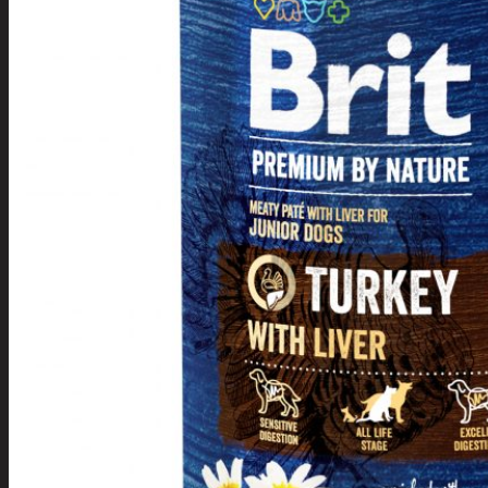
Tuotevalikoima
Poistotuotteet
Kausituotteet
Joulu
Joulu- ja kausivalot
Eläimet ja
tontut
Kyntteliköt
Valoketjut ja
kuusenvalot
Joulukoristeet
Kranssit ja
asetelmat
Tontut ja
muut
Joulutekstiilit
Paketointi
Marjastus
Talvi
Päivittäistavarat