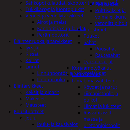
Sähköpotkulaudat, skootterit ja ajoneuvot
Peltisakset
Tukkikärryt ja juontopulkat
Pulttisakset ja
Veneet ja veneilytarvikkeet
voimaleikkurit
Airot ja melat
vetoniittipihdit
Kanootit ja sup-laudat
Puristimet
Perämoottorit
Puukot
Eläintenruoka ja tarvikkeet
Sahat
Jyrsijät
Puusahat
Kissat
Rautasahat
Koirat
Työkalusarjat
Linnut
Korjaamotyökalut
Linnunpöntöt ja ruokintalaudat
Lämmittimet
Linnunruoka
Liimat, massat, teipit
Elintarvikkeet
Köydet ja narut
Keksit ja piparit
Liimapistoolit ja
Makeiset
puikot
Mausteet
Liimat ja lukitteet
Kausituotteet
Rasvaprässit,
Joulu
massa ja
Joulu- ja kausivalot
uretaanipistoolit