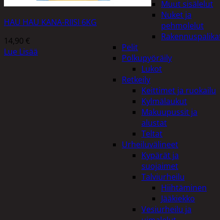
Muut sisälelut
Nuket ja
HAU HAU KANA-RIISI 6KG
pehmolelut
Rakennuspalika
14,90
€
Pelit
Lue Lisää
Polkupyöräily
Lukot
Retkeily
Keittimet ja ruokailu
Kylmälaukut
Makuupussit ja
alustat
Teltat
Urheiluvälineet
Kypärät ja
suojaimet
Talviurheilu
Hiihtäminen
Jääkiekko
Vesiurheilu ja