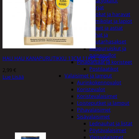
Puutarhatyökalut
Harjat
Kuokat ja haravat
Lumikolat ja lapiot
Saavit ja astiat
Sahat ja
puutarhasakset
Reppuruiskut ja
painepullot
HAU HAU KANAPURUTIKKU 13CM 11KPL 100G
Pihapatsaat ja koristeet
Postilaatikot
2,99
€
Valaisimet ja lamput
Lue Lisää
Aurinkokennovalot
Koristevalot
Koristevalaisimet
Loisteputket ja lamput
Pihavalaisimet
Sisävalaisimet
Lednauhat ja listat
Pöytävalaisimet
Yleisvalaisimet