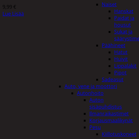
Naiset
9,99
€
Hanskat
Lue Lisää
Paidat ja
housut
Sukat ja
säärystim
Päähineet
Hatut
Huivit
Lippalakit
Pipot
Sadeasut
Auto, vene ja moottori
Autonhoito
Auton
sisäpuhdistus
Ilmanraikastimet
Korjausmaalikynät
Pesu
Kiillotuskoneet