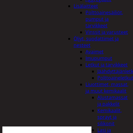
Lisälaitteet
Polttoainesäiliöt,
pumput ja
tarvikkeet
Vinssit ja varusteet
Öljyt, suodattimet ja
nesteet
Avaimet
Imupumput
Letkut ja tarvikkeet
Jäähdyttäjänlet
Polttoaineletku
Liuottimet, massat,
ja muut kemikaalit
Alustamassat
ja pakkelit
Kemikaalit,
sprayt ja
silikonit
Lasi ja