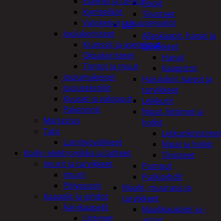
Eläimet ja tontut
Teipit
Kyntteliköt
Tiivisteet
Valoketjut ja kuusenvalot
LVI
Joulukoristeet
Allaskaapit, hanat ja
Kranssit ja asetelmat
tarvikkeet
Oksakoristeet
Hanat
Tontut ja muut
Kaapistot
Joulumakeiset
Hajulukot, kaivot ja
Joulutekstiilit
tarvikkeet
Kuuset ja valopuut
Leikkurit
Paketointi
Nipat, liittimet ja
Marjastus
holkit
Talvi
Letkunkiristime
Lumityövälineet
Nipat ja holkit
Kodin elektroniikka ja laitteet
Tiivisteet
Imurit ja tarvikkeet
Pumput
Imurit
Putkipihdit
Pölypussit
Maalit, muuraus ja
Kaapelit ja johdot
tarvikkeet
Äänikaapelit
Maalikaukalot ja -
Liittimet
astiat