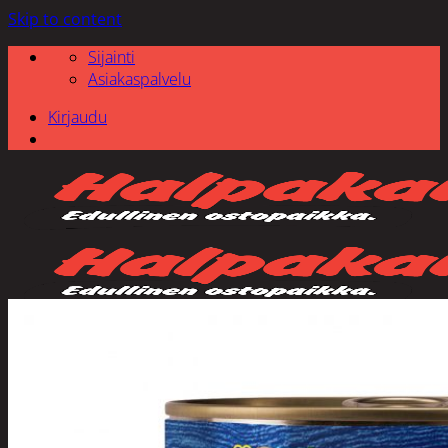
Skip to content
Sijainti
Asiakaspalvelu
Kirjaudu
Etsi: