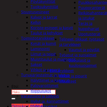
Pöytäkynttilät
Puukkosahante
Tuoksukynttilät
Puuporanterät
Sisustusesineet
Reikäsahanterä
Kalvot ja tarrat
ja istukat
Kellot
Teräs ja
Koriste-esineet ja kasvit
kuppiharjat
Taulut ja kehykset
Upotusterät
Toimistotarvikkeet
Telineet, tikkaat, työtasot
Kynät ja kumit
ja tarvikkeet
Laminointi
Vaunut ja pöydät
Liimat ja teipit
Työasut ja suojaimet
Muistitaulut ja magneetit
Suojalasit ja
Sakset
kuulosuojaimet
Vihkot ja paperit
Elintarvikkeet
Turvajärjestelmät ja lukitus
Keksit ja piparit
Hälyttimet ja kamerat
Mausteet
Palovaroittimet
Etsi:
Riippulukot
Varastointi ja säilytys
Hyllyt ja -kannattimet
Ostoskori /
0,00
€
Säilytyslaatikot