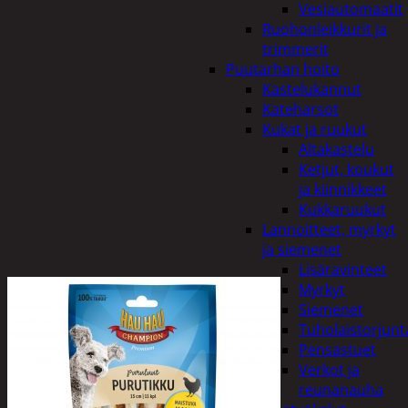
Vesiautomaatit
Ruohonleikkurit ja
trimmerit
Puutarhan hoito
Kastelukannut
Kateharsot
Kukat ja ruukut
Altakastelu
Ketjut, koukut
ja kiinnikkeet
Kukkaruukut
Lannoitteet, myrkyt
ja siemenet
Lisäravinteet
Myrkyt
Siemenet
Tuholaistorjunt
Pensastuet
Verkot ja
reunanauha