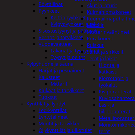
Pöytäliinat
Akut ja laturit
Pyyhkeet
Kulmahiomakoneet
Keittiöpyyhkeet
Kuumailmapuhaltim
Kylpypyyhkeet ja takit
Mittarit
Sisustustyynyt ja päälliset
Mutterinvääntimet
Verhot ja tarvikkeet
Porakoneet
Vuodevaatteet
Ruiskut
Lakanat ja tyynynlinat
Sahat ja sirkkelit
Tyynyt ja peitot
Terät ja laikat
Kylpyhuone ja sauna
Hionta ja
Harjat ja pesuaineet
katkaisu
Kalusteet
Kierretapit ja
Mittarit
työkalut
Kiukaat ja tarvikkeet
Kiviporanterät
Tuoksut
Kuviosahanterä
Kynttilät ja lyhdyt
Lasi- ja
Led-kynttilät
tiiliporanterät
Lyhtytelineet
Metalliporanter
Muotit ja tarvikkeet
Monitoimikone
Öljykynttilät ja ulkotulet
terät