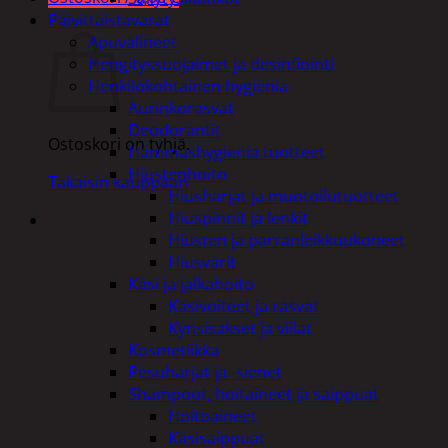
Ostoskori
Päivittäistavarat
Apuvälineet
Hengityssuojaimet ja desinfiointi
Henkilökohtainen hygienia
Aurinkorasvat
Deodorantit
Ostoskori on tyhjä.
Hammashygienia tuotteet
Hiustenhoito
Takaisin kauppaan
Hiusharjat ja muotoilutuotteet
Hiuspinnit ja lenkit
Hiusten ja parranleikkuukoneet
Hiusvärit
Käsi ja jalkahoito
Käsivoiteet ja rasvat
Kynsisakset ja viilat
Kosmetiikka
Pesuharjat ja -sienet
Shampoot, hoitaineet ja saippuat
Hoitoaineet
Käsisaippuat