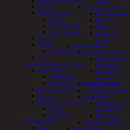
kahvat
Leivonta
Ruuvit ja mutterit
Padat ja kattilat
Kiinnitysankkuri
Kattilat
Mutterit
Paistinpannut
Pultit
Vuoat ja padat
Ruuvit ja
Säilöntä
naulat
Tiskaus
Sähkötarvikkeet
Astianpesuaineet
Asennustarvikkeet
vaa'at
Nippusiteet ja
Kodin lämmitys ja tuuletus
kiinnikkeet
Ilmanvaihto
Sulakkeet ja
Suodattimet
liittimet
Tuulettimet ja Ilmastointilaitteet
Asennuskaapelit
Kaasulämmittimet
Aurinkopaneelitarvik
Patterit
Jatkojohdot
Tulisijat ja tarvikkeet
Jatkojohdot ja
Arinat
ajastinkellot
Tarvikkeet
Pistotulpat
Kodintekstiilit
Pisto ja -jakorasiat
Matot
Sähkötyökalut