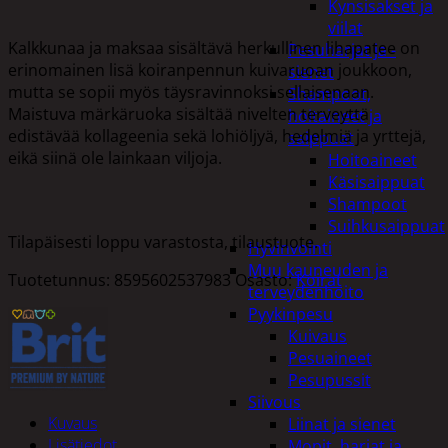
Kynsisakset ja
viilat
Kalkkunaa ja maksaa sisältävä herkullinen lihapatee on
Pesuharjat ja -
erinomainen lisä koiranpennun kuivaruoan joukkoon,
sienet
mutta se sopii myös täysravinnoksi sellaisenaan.
Shampoot,
Maistuva märkäruoka sisältää nivelten terveyttä
hoitaineet ja
edistävää kollageenia sekä lohiöljyä, hedelmiä ja yrttejä,
saippuat
eikä siinä ole lainkaan viljoja.
Hoitoaineet
Käsisaippuat
Shampoot
Suihkusaippuat
Tilapäisesti loppu varastosta, tilaustuote.
Hyvinvointi
Muu kauneuden ja
Tuotetunnus:
8595602537983
Osasto:
Koirat
terveydenhoito
Pyykinpesu
Kuivaus
Pesuaineet
Pesupussit
Siivous
Kuvaus
Liinat ja sienet
Lisätiedot
Mopit, harjat ja