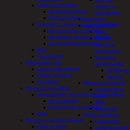
Tuurnat,
Letkut ja tarvikkeet
meistit ja
Jäähdyttäjänletkut
piirtopuikot
Polttoaineletkut
Käsihöylät
Liuottimet, massat, ja muut kemikaalit
Lyöntityökalut
Alustamassat ja pakkelit
Taltat
Kemikaalit, sprayt ja silikonit
Tuurnat,
Lasi ja jäähdytinnesteet
meistit ja
Öljyt
piirtopuikot
Suodattimet
Vasarat ja
Pakoputken osat
sorkkaraudat
Laipat ja kiinnikkeet
Sorkkarau
Putket ja kulmat
Vasarat
Tarvikkeet
Mittaus ja merkintä
Perävaunutarvikkeet
Linjalangat ja
Hinausköydet, kiristysliinat ja kiinnikkeet
kynät
Hinausköydet
Mitat
Kiristysliinat ja tarvikkeet
Vatupassit
Valot
Pihdit ja leikkurit
Rengas ja -vannetarvikkeet
Lukkopihdit
Pukit ja tunkit
Lukkorengaspih