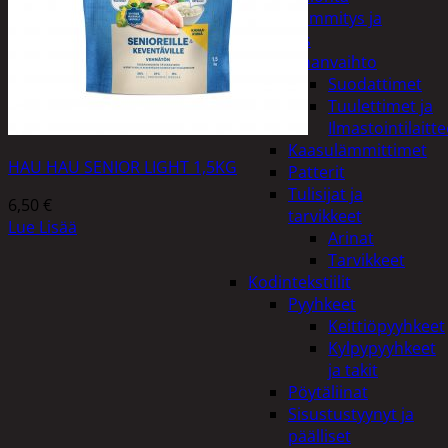
Kodin lämmitys ja
tuuletus
Ilmanvaihto
Suodattimet
Tuulettimet ja
Ilmastointilaitte
Kaasulämmittimet
HAU HAU SENIOR LIGHT 1,5KG
Patterit
Tulisijat ja
6,50
€
tarvikkeet
Lue Lisää
Arinat
Tarvikkeet
Kodintekstiilit
Pyyhkeet
Keittiöpyyhkeet
Kylpypyyhkeet
ja takit
Pöytäliinat
Sisustustyynyt ja
päälliset