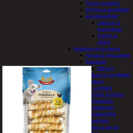
Tyynyt ja peitot
Verhot ja tarvikkeet
Vuodevaatteet
Lakanat ja
tyynynlinat
Tyynyt ja
peitot
Kylpyhuone ja sauna
Harjat ja pesuaineet
Kalusteet
Mittarit
Kiukaat ja tarvikkeet
Tuoksut
Kynttilät ja lyhdyt
Kynttilät ja lyhdyt
Led-kynttilät
Lyhtytelineet
Pöytäkynttilät
Sisustusesineet
Kalvot ja tarrat