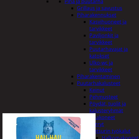
Piha ja puutarha
Grillaus ja savustus
Piharakennukset
Kasvihuoneet ja
tarvikkeet
Paviljonkit ja
tarvikkeet
Puutarhavajat ja
katokset
Ulko-wc ja
tarvikkeet
Piharakentaminen
Puutarhakalusteet
Keinut
Pehmusteet
Pöydät, tuolit ja
kalusteryhmät
Puutarhakoneet
Kärryt
Metsurin työkalut
Halkomakoneet