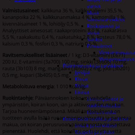
varret
Valmistusaineet
: kalkkuna 36 %, kalkkunaliemi 35,5 %,
Muut
kananpoika 22 %, kalkkunanmaksa 4 %, kamomilla 1 %,
siivoustarvikkeet
kivennäisaineet 1 %, lohiöljy 0,5 %.
Roskapussit ja -
Analyyttiset ainesosat: raakaproteiini 8,0 %, raakarasva
astiat
5,5 %, raakakuitu 0,4 %, raakatuhka 2,8 %, kosteus 78,0 %,
Sankot
kalsium 0,3 %, fosfori 0,3 %, natrium 0,5 %.
Pesuaineet
Viemärinavausa
Ravitsemukselliset lisäaineet
/ 1 kg: D3-vitamiini (E671)
Yleispesuaineet
200 IU, E-vitamiini (3a700) 100 mg, sinkki (3b606) 10 mg,
Eläintenruoka ja tarvikkeet
rauta (3b103) 8 mg, mangaani (3b502) 2 mg, jodi (3b201)
Jyrsijät
0,5 mg, kupari (3b405) 0,5 mg.
Kissat
Koirat
Metaboloituva energia
: 1 010 kcal/kg.
Linnut
Ruokintaohje
: Päiväannoksen koko voi vaihdella
Linnunpöntöt ja
ympäristön, koiran koon, iän ja aktiivisuuden mukaan.
ruokintalaudat
Tarjoa huoneenlämpöisenä. Mikäli tarkoituksena on
Linnunruoka
tuotteen avulla lisätä ruoan monipuolisuutta ja parantaa
Kodin elektroniikka ja laitteet
makua, on koiran perusruoan päiväannosta muistettava
Imurit ja tarvikkeet
pienentää. Huolehdi, että koirallasi on tuoretta vettä
Kaapelit ja johdot