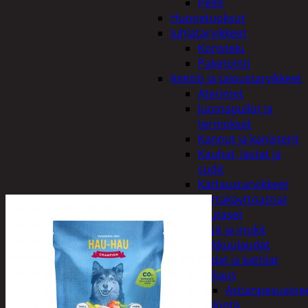
Peilit
Huonetuoksut
Juhlatarvikkeet
Koristelu
Paketointi
Keittiö ja taloustarvikkeet
Aterimet
Juomapullot ja
termokset
Kannut ja kanisterit
Kauhat, lastat ja
sudit
Kattaustarvikkeet
Kertakäyttöastiat
Lautaset
Lasit ja mukit
Leikkuulaudat
Padat ja kattilat
Tiskaus
Astianpesuaine
Säilöntä