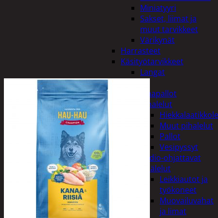
Miniatyyri
Sakset, liimat ja
muut tarvikkeet
Värikynät
Harrasteet
Käsityötarvikkeet
Langat
Lelut
Ilmapallot
Pihalelut
Hiekkalaatikkole
Muut pihalelut
Pallot
Vesipyssyt
Radio-ohjattavat
Sisälelut
Leikkiautot ja
työkoneet
Muovailuvahat
ja limat