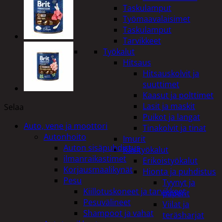
Taskulamput
Työmaavalaisimet
Taskulamput
Tarvikkeet
Työkalut
Hitsaus
Hitsauskolvit ja
suuttimet
Kaasut ja polttimet
Lasit ja maskit
Selaa
Puikot ja langat
Auto, vene ja moottori
Tinakolvit ja tinat
Autonhoito
Imurit
Auton sisäpuhdistus
Käsityökalut
ilmanraikastimet
Erikoistyökalut
Korjausmaalikynät
Hionta ja puhdistus
Pesu
Tyynyt ja
Kiillotuskoneet ja tarvikkeet
paperit
Pesuvälineet
Viilat ja
Shampoot ja vahat
teräsharjat