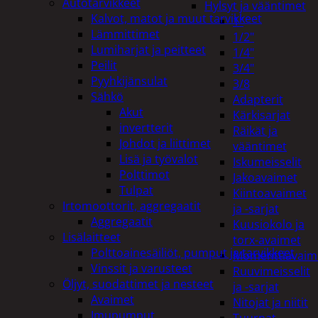
Autotarvikkeet
Hylsyt ja vääntimet
Kalvot, matot ja muut tarvikkeet
1"
Lämmittimet
1/2"
Lumiharjat ja peitteet
1/4"
Peilit
3/4"
Pyyhkijänsulat
3/8
Sähkö
Adapterit
Akut
Kärkisarjat
invertterit
Räikät ja
Johdot ja liittimet
vääntimet
Lisä ja työvalot
Iskumeisselit
Polttimot
Jakoavaimet
Tulpat
Kiintoavaimet
Irtomoottorit, aggregaatit
ja -sarjat
Aggregaatit
Kuusiokolo ja
Lisälaitteet
torx-avaimet
Polttoainesäiliöt, pumput ja tarvikkeet
Momenttiavaim
Vinssit ja varusteet
Ruuvimeisselit
Öljyt, suodattimet ja nesteet
ja -sarjat
Avaimet
Nitojat ja niitit
Imupumput