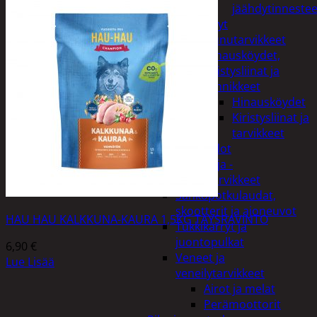
jäähdytinnestee
Öljyt
Perävaunutarvikkeet
Hinausköydet,
kiristysliinat ja
kiinnikkeet
Hinausköydet
Kiristysliinat ja
tarvikkeet
Valot
Rengas ja -
vannetarvikkeet
Sähköpotkulaudat,
skootterit ja ajoneuvot
HAU HAU KALKKUNA-KAURA 1,5KG TÄYSRAVINTO
Tukkikärryt ja
juontopulkat
6,90
€
Veneet ja
Lue Lisää
veneilytarvikkeet
Airot ja melat
Perämoottorit