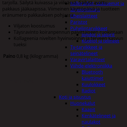
tarjolla. Säilytä kuivassa ja viileässä. Säilytä avattu
Kelloradiot, sääasemat ja
pakkaus jääkaapissa. Viimeinen käyttöpäivä ja tuotteen
lämpömittarit
eränumero pakkauksen pohjassa.
Oheislaitteet
Paristot
Viljaton koostumus
Puhelintarvikkeet
Täysravinto koiranpennun päivittäiseen ruokintaan
Johdot ja laturit
Kollageenia nivelten hyvinvoinnin ja terveen kasvun
Kotelot ja telineet
tueksi
Tv-tarvikkeet ja
seinätelineet
Paino
0,8 kg (kilogramma)
Varavirtalaitteet
Viihde-elektroniikka
Bluetooth
kaiuttimet
Tutustu myös
Kuulokkeet
Radiot
Koti ja sisustus
Huonekalut
Kaapit
Kenkätelineet ja
naulakot