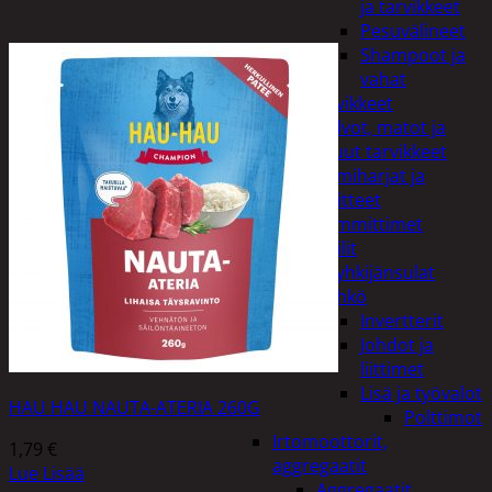
ja tarvikkeet
Pesuvälineet
Shampoot ja
vahat
Autotarvikkeet
Kalvot, matot ja
muut tarvikkeet
Lumiharjat ja
peitteet
Lämmittimet
Peilit
Pyyhkijänsulat
Sähkö
Invertterit
Johdot ja
liittimet
Lisä ja työvalot
HAU HAU NAUTA-ATERIA 260G
Polttimot
Irtomoottorit,
1,79
€
aggregaatit
Lue Lisää
Aggregaatit