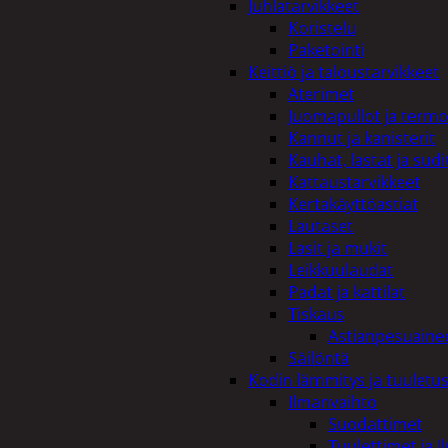
Juhlatarvikkeet
Koristelu
Paketointi
Keittiö ja taloustarvikkeet
Aterimet
Juomapullot ja termo
Kannut ja kanisterit
Kauhat, lastat ja sudi
Kattaustarvikkeet
Kertakäyttöastiat
Lautaset
Lasit ja mukit
Leikkuulaudat
Padat ja kattilat
Tiskaus
Astianpesuaine
Säilöntä
Kodin lämmitys ja tuuletu
Ilmanvaihto
Suodattimet
Tuulettimet ja I