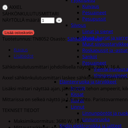
Pyykinpesu
Kuivaus
AXXEL
Pesuaineet
SÄHKÖNKULUTUSMITTARI
Pesupussit
NÄYTÖLLÄ määrä
Siivous
Liinat ja sienet
Lisää ostoskoriin
Mopit, harjat ja varre
Tuotetunnus:
TN8052
Osasto:
Sähkötarvikkeet
Muut siivoustarvikke
Kuvaus
Roskapussit ja -astiat
Lisätiedot
Sankot
Pesuaineet
Sähkönkulutusmittari johdollisella näytöllä, 230 V, 16 A.
Viemärinavausa
Yleispesuaineet
Axxel sähkönkulutusmittari laskee sähkönkulutuksen hinna
Eläintenruoka ja tarvikkeet
Jyrsijät
Lisäksi mittari näyttää ajan, jännitteen, tehon ampeerit, k
Kissat
Mittarissa on selkeä näyttö ja 1,5 m johto. Paristovarmenn
Koirat
Linnut
TEKNISET TIEDOT
Linnunpöntöt ja ruok
Linnunruoka
Maksimikuormitus: 3680 W, 16 A.
Kodin elektroniikka ja laitteet
Mittaustarkkuus: +/- 2 %.