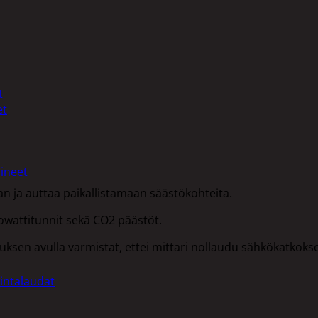
t
et
ineet
n ja auttaa paikallistamaan säästökohteita.
ilowattitunnit sekä CO2 päästöt.
uksen avulla varmistat, ettei mittari nollaudu sähkökatkoks
intalaudat