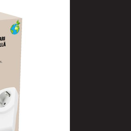
t
uusenvalot
telmat
fiointi