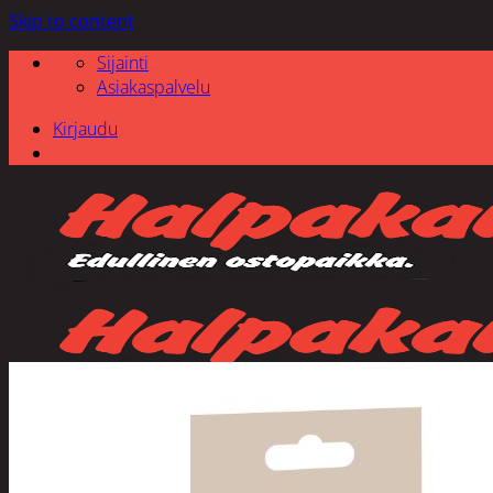
Skip to content
Sijainti
Asiakaspalvelu
Kirjaudu
Etsi: