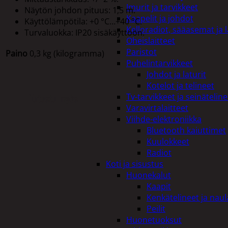
Imurit ja tarvikkeet
Näytön johdon pituus: 1,5 m.
Kaapelit ja johdot
Käyttölämpötila: +0 °C…+40 °C.
Kelloradiot, sääasemat ja 
Turvaluokka: IP20 sisäkäyttöön.
Oheislaitteet
Paristot
Paino
0,3 kg (kilogramma)
Puhelintarvikkeet
Johdot ja laturit
Kotelot ja telineet
Tutustu myös
Tv-tarvikkeet ja seinäteline
Varavirtalaitteet
Viihde-elektroniikka
Bluetooth kaiuttimet
Kuulokkeet
Radiot
Koti ja sisustus
Huonekalut
Kaapit
Kenkätelineet ja naul
Peilit
Huonetuoksut