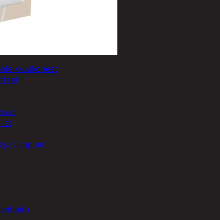
uotoilutuotteet
kit
anleikkuukoneet
tteet
asvat
ilat
 ja saippuat
denhoito