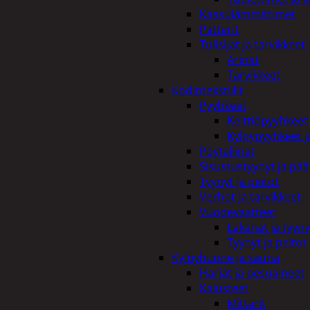
Kaasulämmittimet
Patterit
Tulisijat ja tarvikkeet
Arinat
Tarvikkeet
Kodintekstiilit
Pyyhkeet
Keittiöpyyhkeet
Kylpypyyhkeet ja
Pöytäliinat
Sisustustyynyt ja pääl
Tyynyt ja peitot
Verhot ja tarvikkeet
Vuodevaatteet
Lakanat ja tyyny
Tyynyt ja peitot
Kylpyhuone ja sauna
Harjat ja pesuaineet
Kalusteet
Mittarit