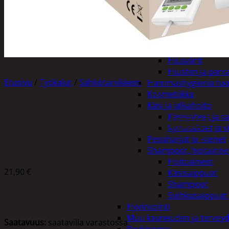
Henkilökohtainen hygienia
Deodorantit
Hiustenhoito
Hiusharjat ja m
Hiuspinnit ja len
Hiusvärit
Hiusten ja parr
Etusivu
/
Työkalut
/
Sähkötarvikkeet
Hammashygienia tuo
Kosmetiikka
Käsi ja jalkahoito
Käsivoiteet ja r
AXXEL SÄHKÖNKULUTUSMITTARI NÄYTÖLLÄ
Kynsisakset ja vi
Pesuharjat ja -sienet
Shampoot, hoitaineet
Hoitoaineet
21,90
€
Käsisaippuat
Shampoot
Suihkusaippuat
Hyvinvointi
Muu kauneuden ja tervey
Saatavuus:
saatavilla varastossa