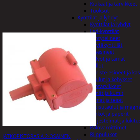
Kiukaat ja tarvikkeet
Tuoksut
Kynttilät ja lyhdyt
Kynttilät ja lyhdyt
Led-kynttilät
Lyhtytelineet
Pöytäkynttilät
Sisustusesineet
Kalvot ja tarrat
Kellot
Koriste-esineet ja kas
Taulut ja kehykset
Toimistotarvikkeet
Kynät ja kumit
Liimat ja teipit
Muistitaulut ja magne
Vihkot ja paperit
Turvajärjestelmät ja lukitu
Palovaroittimet
Riippulukot
JATKOPISTORASIA 2-OSAINEN