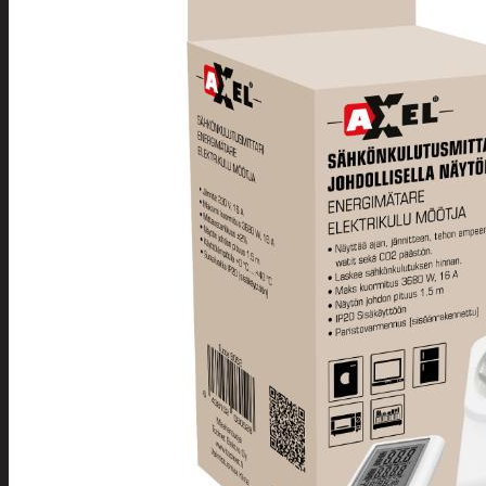
Tuotevalikoima
Poistotuotteet
Kausituotteet
Joulu
Joulu- ja kausivalot
Eläimet ja tontu
Kyntteliköt
Valoketjut ja k
Joulukoristeet
Kranssit ja ase
Tontut ja muut
Joulutekstiilit
Paketointi
Marjastus
Talvi
Päivittäistavarat
Apuvälineet
Hengityssuojaimet ja desin