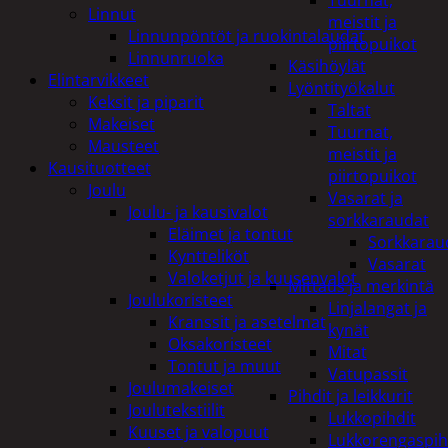
Tuurnat,
Linnut
meistit ja
Linnunpöntöt ja ruokintalaudat
piirtopuikot
Linnunruoka
Käsihöylät
Elintarvikkeet
Lyöntityökalut
Keksit ja piparit
Taltat
Makeiset
Tuurnat,
Mausteet
meistit ja
Kausituotteet
piirtopuikot
Joulu
Vasarat ja
Joulu- ja kausivalot
sorkkaraudat
Eläimet ja tontut
Sorkkarau
Kyntteliköt
Vasarat
Valoketjut ja kuusenvalot
Mittaus ja merkintä
Joulukoristeet
Linjalangat ja
Kranssit ja asetelmat
kynät
Oksakoristeet
Mitat
Tontut ja muut
Vatupassit
Joulumakeiset
Pihdit ja leikkurit
Joulutekstiilit
Lukkopihdit
Kuuset ja valopuut
Lukkorengaspih