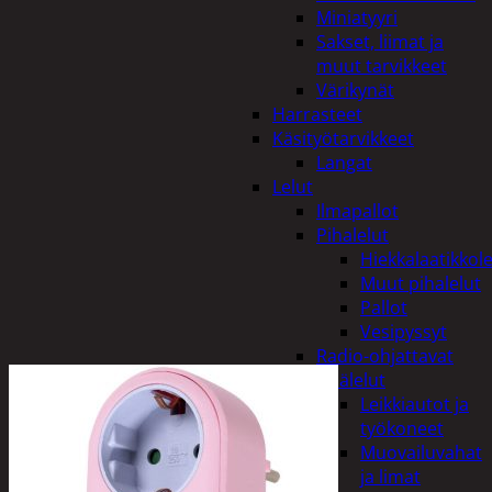
Miniatyyri
Sakset, liimat ja
muut tarvikkeet
Värikynät
Harrasteet
Käsityötarvikkeet
Langat
Lelut
Ilmapallot
Pihalelut
Hiekkalaatikkole
Muut pihalelut
Pallot
Vesipyssyt
Radio-ohjattavat
Sisälelut
Leikkiautot ja
työkoneet
Muovailuvahat
ja limat