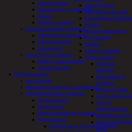
Liimat ja teipit
Akut ja laturit
Muistitaulut ja magneetit
Kulmahiomakoneet
Sakset
Kuumailmapuhaltim
Vihkot ja paperit
Mittarit
Turvajärjestelmät ja lukitus
Mutterinvääntimet
Hälyttimet ja kamerat
Porakoneet
Palovaroittimet
Ruiskut
Riippulukot
Sahat ja sirkkelit
Varastointi ja säilytys
Terät ja laikat
Hyllyt ja -kannattimet
Hionta ja
Säilytyslaatikot
katkaisu
Päivittäistavarat
Kierretapit ja
Apuvälineet
työkalut
Hengityssuojaimet ja desinfiointi
Kiviporanterät
Henkilökohtainen hygienia
Kuviosahanterä
Aurinkorasvat
Lasi- ja
Deodorantit
tiiliporanterät
Hammashygienia tuotteet
Metalliporanter
Hiustenhoito
Monitoimikone
Hiusharjat ja muotoilutuotteet
terät