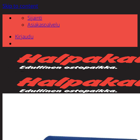
Skip to content
Sijainti
Asiakaspalvelu
Kirjaudu
Etsi: