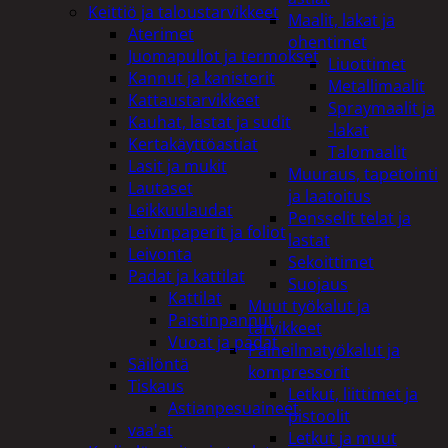
Keittiö ja taloustarvikkeet
Maalit, lakat ja
Aterimet
ohentimet
Juomapullot ja termokset
Liuottimet
Kannut ja kanisterit
Metallimaalit
Kattaustarvikkeet
Spraymaalit ja
Kauhat, lastat ja sudit
-lakat
Kertakäyttöastiat
Talomaalit
Lasit ja mukit
Muuraus, tapetointi
Lautaset
ja laatoitus
Leikkuulaudat
Pensselit telat ja
Leivinpaperit ja foliot
lastat
Leivonta
Sekoittimet
Padat ja kattilat
Suojaus
Kattilat
Muut työkalut ja
Paistinpannut
tarvikkeet
Vuoat ja padat
Paineilmatyökalut ja
Säilöntä
kompressorit
Tiskaus
Letkut, liittimet ja
Astianpesuaineet
pistoolit
vaa'at
Letkut ja muut