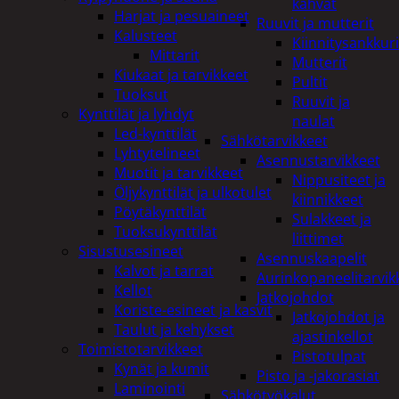
kahvat
Harjat ja pesuaineet
Ruuvit ja mutterit
Kalusteet
Kiinnitysankkuri
Mittarit
Mutterit
Kiukaat ja tarvikkeet
Pultit
Tuoksut
Ruuvit ja
Kynttilät ja lyhdyt
naulat
Led-kynttilät
Sähkötarvikkeet
Lyhtytelineet
Asennustarvikkeet
Muotit ja tarvikkeet
Nippusiteet ja
Öljykynttilät ja ulkotulet
kiinnikkeet
Pöytäkynttilät
Sulakkeet ja
Tuoksukynttilät
liittimet
Sisustusesineet
Asennuskaapelit
Kalvot ja tarrat
Aurinkopaneelitarvik
Kellot
Jatkojohdot
Koriste-esineet ja kasvit
Jatkojohdot ja
Taulut ja kehykset
ajastinkellot
Toimistotarvikkeet
Pistotulpat
Kynät ja kumit
Pisto ja -jakorasiat
Laminointi
Sähkötyökalut