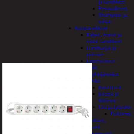
ja tarvikkeet
Pesuvälineet
Shampoot ja
vahat
Autotarvikkeet
Kalvot, matot ja
muut tarvikkeet
Lumiharjat ja
peitteet
Lämmittimet
Peilit
Pyyhkijänsulat
Sähkö
Invertterit
Johdot ja
liittimet
Lisä ja työvalot
Polttimot
Irtomoottorit,
aggregaatit
Aggregaatit