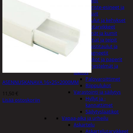
Kellot
Koriste-esineet ja
kasvit
Taulut ja kehykset
Toimistotarvikkeet
Kynät ja kumit
Liimat ja teipit
Muistitaulut ja
magneetit
Vihkot ja paperit
Turvajärjestelmät ja
lukitus
Palovaroittimet
ASENNUSKANAVA 16×25×2000MM
Riippulukot
Varastointi ja säilytys
11,50
€
Hyllyt ja -
Lisää ostoskoriin
kannattimet
Säilytyslaatikot
Vapaa-aika ja urheilu
Askartelu
Askartelutarvikkeet