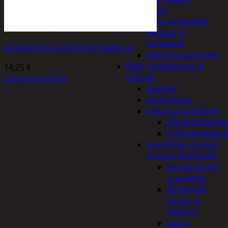
Lisälaitteet
Polttoainesäiliöt,
pumput ja
tarvikkeet
JATKOJOHTO 6-OS 5M KYTKIMELLÄ
Vinssit ja varusteet
Öljyt, suodattimet ja
14,25
€
nesteet
Lisää ostoskoriin
Avaimet
Imupumput
Letkut ja tarvikkeet
Jäähdyttäjänlet
Polttoaineletku
Liuottimet, massat,
ja muut kemikaalit
Alustamassat
ja pakkelit
Kemikaalit,
sprayt ja
silikonit
Lasi ja