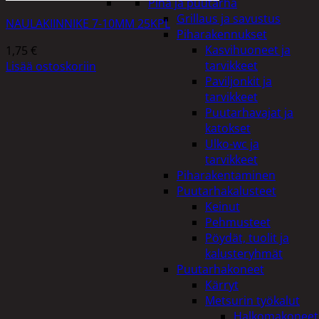
Piha ja puutarha
Grillaus ja savustus
NAULAKIINNIKE 7-10MM 25KPL
Piharakennukset
Kasvihuoneet ja
1,75
€
tarvikkeet
Lisää ostoskoriin
Paviljonkit ja
tarvikkeet
Puutarhavajat ja
katokset
Ulko-wc ja
tarvikkeet
Piharakentaminen
Puutarhakalusteet
Keinut
Pehmusteet
Pöydät, tuolit ja
kalusteryhmät
Puutarhakoneet
Kärryt
Metsurin työkalut
Halkomakoneet