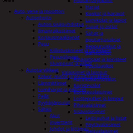
Puutarhatyökalut
Harjat
Auto, vene ja moottori
Kuokat ja haravat
Autonhoito
Lumikolat ja lapiot
Auton sisäpuhdistus
Saavit ja astiat
ilmanraikastimet
Sahat ja
Korjausmaalikynät
puutarhasakset
Pesu
Reppuruiskut ja
Kiillotuskoneet ja tarvikkeet
painepullot
Pesuvälineet
Pihapatsaat ja koristeet
Shampoot ja vahat
Postilaatikot
Autotarvikkeet
Valaisimet ja lamput
Kalvot, matot ja muut tarvikkeet
Aurinkokennovalot
Lämmittimet
Koristevalot
Lumiharjat ja peitteet
Koristevalaisimet
Peilit
Loisteputket ja lamput
Pyyhkijänsulat
Pihavalaisimet
Sähkö
Sisävalaisimet
Akut
Lednauhat ja listat
invertterit
Pöytävalaisimet
Johdot ja liittimet
Yleisvalaisimet