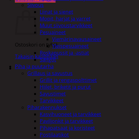
Siivous
Ostoskori
Liinat ja sienet
Mopit, harjat ja varret
Muut siivoustarvikkeet
Pesuaineet
Viemärinavausaineet
Ostoskori on tyhjä.
Yleispesuaineet
Roskapussit ja -astiat
Takaisin kauppaan
Sangot
Piha ja puutarha
Grillaus ja savustus
Grillit ja rengaspolttimet
Hiilet, briketit ja purut
Savustimet
Tarvikkeet
Piharakennukset
Kasvihuoneet ja tarvikkeet
Paviljonkit ja tarvikkeet
Pihapatsaat ja koristeet
Postilaatikot