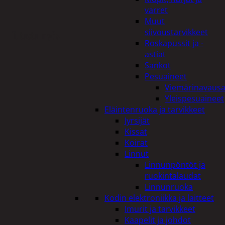
varret
Muut
siivoustarvikkeet
Tutustu myös
Roskapussit ja -
astiat
Sankot
Pesuaineet
Viemärinavausa
Yleispesuaineet
Eläintenruoka ja tarvikkeet
Jyrsijät
Kissat
Koirat
Linnut
Linnunpöntöt ja
ruokintalaudat
Linnunruoka
Kodin elektroniikka ja laitteet
Imurit ja tarvikkeet
Kaapelit ja johdot