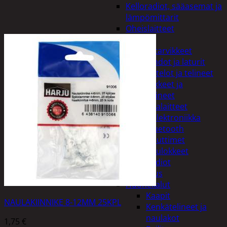
Kelloradiot, sääasemat ja
lämpömittarit
Oheislaitteet
Paristot
Puhelintarvikkeet
Johdot ja laturit
Kotelot ja telineet
Tv-tarvikkeet ja
seinätelineet
Varavirtalaitteet
Viihde-elektroniikka
Bluetooth
kaiuttimet
Kuulokkeet
Radiot
Koti ja sisustus
Huonekalut
Kaapit
NAULAKIINNIKE 8-12MM 25KPL
Kenkätelineet ja
naulakot
1,75
€