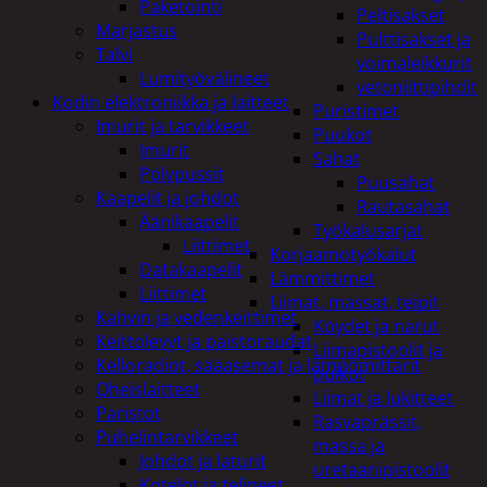
Paketointi
Peltisakset
Marjastus
Pulttisakset ja
Talvi
voimaleikkurit
Lumityövälineet
vetoniittipihdit
Kodin elektroniikka ja laitteet
Puristimet
Imurit ja tarvikkeet
Puukot
Imurit
Sahat
Pölypussit
Puusahat
Kaapelit ja johdot
Rautasahat
Äänikaapelit
Työkalusarjat
Liittimet
Korjaamotyökalut
Datakaapelit
Lämmittimet
Liittimet
Liimat, massat, teipit
Kahvin ja vedenkeittimet
Köydet ja narut
Keittolevyt ja paistoraudat
Liimapistoolit ja
Kelloradiot, sääasemat ja lämpömittarit
puikot
Oheislaitteet
Liimat ja lukitteet
Paristot
Rasvaprässit,
Puhelintarvikkeet
massa ja
Johdot ja laturit
uretaanipistoolit
Kotelot ja telineet