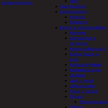
Peilit
Lisää ostoskoriin
Huonetuoksut
Juhlatarvikkeet
Koristelu
Paketointi
Keittiö ja taloustarvikkeet
Aterimet
Juomapullot ja
termokset
Kannut ja kanisterit
Kauhat, lastat ja
sudit
Kattaustarvikkeet
Kertakäyttöastiat
Lautaset
Lasit ja mukit
Leikkuulaudat
Padat ja kattilat
Tiskaus
Astianpesuaine
Säilöntä