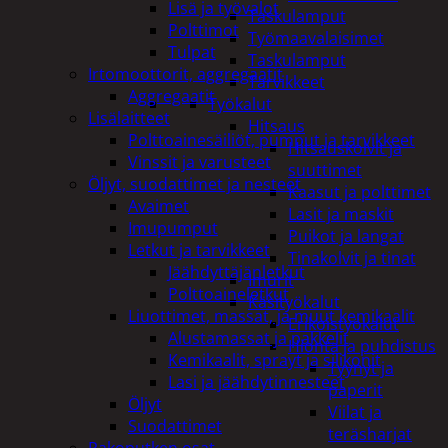
Lisä ja työvalot
Taskulamput
Polttimot
Työmaavalaisimet
Tulpat
Taskulamput
Irtomoottorit, aggregaatit
Tarvikkeet
Aggregaatit
Työkalut
Lisälaitteet
Hitsaus
Polttoainesäiliöt, pumput ja tarvikkeet
Hitsauskolvit ja
Vinssit ja varusteet
suuttimet
Öljyt, suodattimet ja nesteet
Kaasut ja polttimet
Avaimet
Lasit ja maskit
Imupumput
Puikot ja langat
Letkut ja tarvikkeet
Tinakolvit ja tinat
Jäähdyttäjänletkut
Imurit
Polttoaineletkut
Käsityökalut
Liuottimet, massat, ja muut kemikaalit
Erikoistyökalut
Alustamassat ja pakkelit
Hionta ja puhdistus
Kemikaalit, sprayt ja silikonit
Tyynyt ja
Lasi ja jäähdytinnesteet
paperit
Öljyt
Viilat ja
Suodattimet
teräsharjat
Pakoputken osat