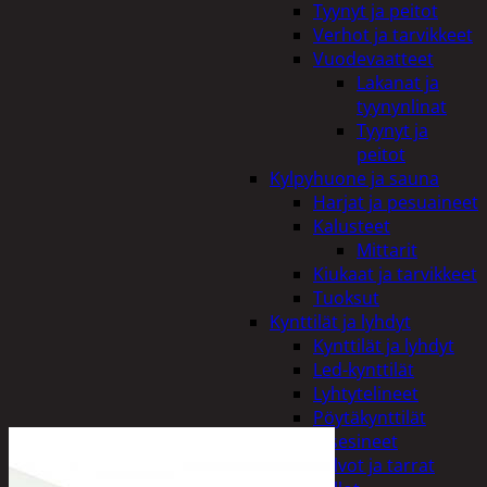
Tyynyt ja peitot
Verhot ja tarvikkeet
Vuodevaatteet
Lakanat ja
tyynynlinat
Tyynyt ja
peitot
Kylpyhuone ja sauna
Harjat ja pesuaineet
Kalusteet
Mittarit
Kiukaat ja tarvikkeet
Tuoksut
Kynttilät ja lyhdyt
Kynttilät ja lyhdyt
Led-kynttilät
Lyhtytelineet
Pöytäkynttilät
Sisustusesineet
Kalvot ja tarrat