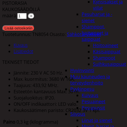
Kynsisakset ja
PISTORASIA
viilat
KAUKOSÄÄDÖLLÄ
Pesuharjat ja -
määrä
sienet
Shampoot,
Lisää ostoskoriin
hoitaineet ja
Tuotetunnus:
TN8054
Osasto:
Sähkötarvikkeet
saippuat
Kuvaus
Hoitoaineet
Lisätiedot
Käsisaippuat
Shampoot
TEKNISET TIEDOT
Suihkusaippuat
Hyvinvointi
Jännite: 230 V AC 50 Hz.
Muu kauneuden ja
Max. kuormitus: 3680 W 16A.
terveydenhoito
Taajuus: 433,92 MHz.
Pyykinpesu
Esteetön kantavuus Max: 30 m.
Kuivaus
Suojaluokitus: IP20.
Pesuaineet
ON/OFF indikaattori: LED valo.
Pesupussit
Kaukosäätimen paristo: CR2032 3V 1 kpl.
Siivous
Liinat ja sienet
Paino
0,3 kg (kilogramma)
Mopit, harjat ja