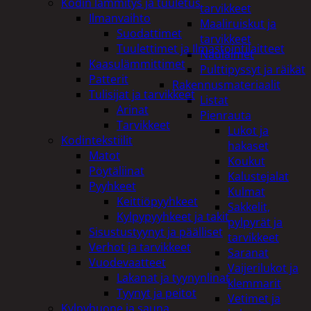
Kodin lämmitys ja tuuletus
tarvikkeet
Ilmanvaihto
Maaliruiskut ja
Suodattimet
tarvikkeet
Tuulettimet ja Ilmastointilaitteet
Naulaimet
Kaasulämmittimet
Pulttipyssyt ja räikät
Patterit
Rakennusmateriaalit
Tulisijat ja tarvikkeet
Listat
Arinat
Pienrauta
Tarvikkeet
Lukot ja
Kodintekstiilit
hakaset
Matot
Koukut
Pöytäliinat
Kalustejalat
Pyyhkeet
Kulmat
Keittiöpyyhkeet
Sakkelit,
Kylpypyyhkeet ja takit
pylpyrät ja
Sisustustyynyt ja päälliset
tarvikkeet
Verhot ja tarvikkeet
Saranat
Vuodevaatteet
Vaijerilukot ja
Lakanat ja tyynynlinat
klemmarit
Tyynyt ja peitot
Vetimet ja
Kylpyhuone ja sauna