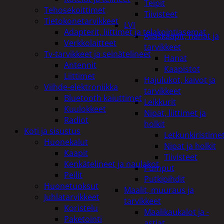
Teipit
Tehosekoittimet
Tiivisteet
Tietokonetarvikkeet
LVI
Adapterit, liittimet ja telakointiasemat
Allaskaapit, hanat ja
Verkkolaitteet
tarvikkeet
Tv-tarvikkeet ja seinätelineet
Hanat
Antennit
Kaapistot
Liittimet
Hajulukot, kaivot ja
Viihde-elektroniikka
tarvikkeet
Bluetooth kaiuttimet
Leikkurit
Kuulokkeet
Nipat, liittimet ja
Radiot
holkit
Koti ja sisustus
Letkunkiristime
Huonekalut
Nipat ja holkit
Kaapit
Tiivisteet
Kenkätelineet ja naulakot
Pumput
Peilit
Putkipihdit
Huonetuoksut
Maalit, muuraus ja
Juhlatarvikkeet
tarvikkeet
Koristelu
Maalikaukalot ja -
Paketointi
astiat