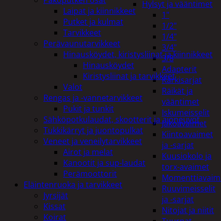
Hylsyt ja vääntimet
Laipat ja kiinnikkeet
1"
Putket ja kulmat
1/2"
Tarvikkeet
1/4"
Perävaunutarvikkeet
3/4"
Hinausköydet, kiristysliinat ja kiinnikkeet
3/8
Hinausköydet
Adapterit
Kiristysliinat ja tarvikkeet
Kärkisarjat
Valot
Räikät ja
Rengas ja -vannetarvikkeet
vääntimet
Pukit ja tunkit
Iskumeisselit
Sähköpotkulaudat, skootterit ja ajoneuvot
Jakoavaimet
Tukkikärryt ja juontopulkat
Kiintoavaimet
Veneet ja veneilytarvikkeet
ja -sarjat
Airot ja melat
Kuusiokolo ja
Kanootit ja sup-laudat
torx-avaimet
Perämoottorit
Momenttiavaim
Eläintenruoka ja tarvikkeet
Ruuvimeisselit
Jyrsijät
ja -sarjat
Kissat
Nitojat ja niitit
Koirat