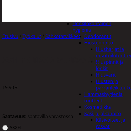
Apuvälineet
Hengityssuojaimet ja
desinfiointi
Henkilökohtainen
hygienia
Etusivu
/
Työkalut
/
Sähkötarvikkeet
Deodorantit
Hiustenhoito
Hiusharjat ja
muotoilutuotte
AXXEL PISTORASIA KAUKOSÄÄDÖLLÄ
Hiuspinnit ja
lenkit
Hiusvärit
Hiusten ja
19,90
€
parranleikkuuk
Hammashygienia
tuotteet
Kosmetiikka
Käsi ja jalkahoito
Saatavuus:
saatavilla varastossa
Käsivoiteet ja
rasvat
AXXEL