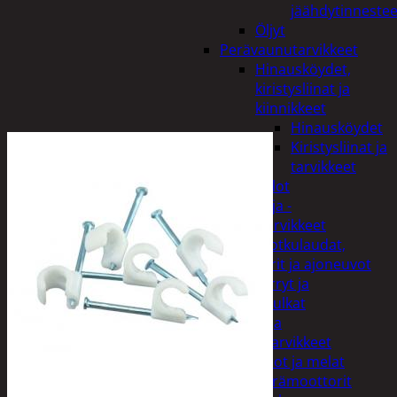
jäähdytinnestee
Öljyt
Perävaunutarvikkeet
Hinausköydet,
kiristysliinat ja
kiinnikkeet
Hinausköydet
Kiristysliinat ja
tarvikkeet
Valot
Rengas ja -
vannetarvikkeet
Sähköpotkulaudat,
skootterit ja ajoneuvot
Tukkikärryt ja
juontopulkat
Veneet ja
veneilytarvikkeet
Airot ja melat
Perämoottorit