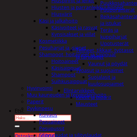
Hiuspinnit ja lenkit
Puukkosahante
Hiusten ja parranleikkuukoneet
Puuporanterät
Hiusvärit
Reikäsahanterä
Käsi ja jalkahoito
ja istukat
Käsivoiteet ja rasvat
Teräs ja
Kynsisakset ja viilat
kuppiharjat
Kosmetiikka
Upotusterät
Pesuharjat ja -sienet
Telineet, tikkaat, työtasot
Shampoot, hoitaineet ja saippuat
ja tarvikkeet
Hoitoaineet
Vaunut ja pöydät
Käsisaippuat
Työasut ja suojaimet
Shampoot
Suojalasit ja
Suihkusaippuat
kuulosuojaimet
Hyvinvointi
Elintarvikkeet
Muu kauneuden ja terveydenhoito
Keksit ja piparit
Paperit
Mausteet
Pyykinpesu
Etsi:
Kuivaus
Pesuaineet
Pesupussit
Silitysraudat ja silityslaudat
Ostoskori /
0,00
€