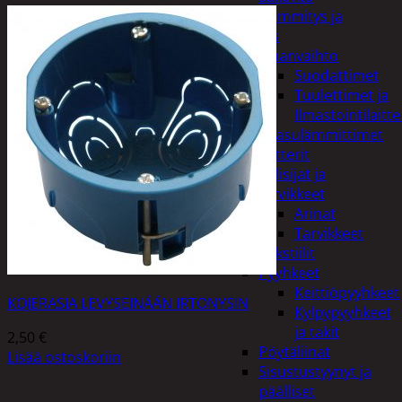
Kodin lämmitys ja
tuuletus
Ilmanvaihto
Suodattimet
Tuulettimet ja
Ilmastointilaitte
Kaasulämmittimet
Patterit
Tulisijat ja
tarvikkeet
Arinat
Tarvikkeet
Kodintekstiilit
Pyyhkeet
Keittiöpyyhkeet
KOJERASIA LEVYSEINÄÄN IRTONYSIN
Kylpypyyhkeet
ja takit
2,50
€
Pöytäliinat
Lisää ostoskoriin
Sisustustyynyt ja
päälliset