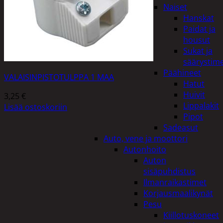
Naiset
Hanskat
Paidat ja
housut
Sukat ja
säärystim
Päähineet
VALAISINPISTOTULPPA 1 MAA
Hatut
Huivit
3,25
€
Lippalakit
Lisää ostoskoriin
Pipot
Sadeasut
Auto, vene ja moottori
Autonhoito
Auton
sisäpuhdistus
Ilmanraikastimet
Korjausmaalikynät
Pesu
Kiillotuskoneet