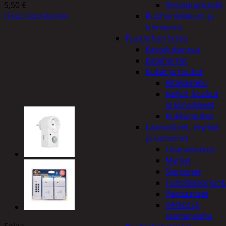
5,50
€
Vesiautomaatit
Lisää ostoskoriin
Ruohonleikkurit ja
trimmerit
Puutarhan hoito
Kastelukannut
Kateharsot
Kukat ja ruukut
Altakastelu
Ketjut, koukut
ja kiinnikkeet
Kukkaruukut
Lannoitteet, myrkyt
ja siemenet
Lisäravinteet
Myrkyt
Siemenet
Tuholaistorjunt
Pensastuet
Verkot ja
reunanauha
Selaa