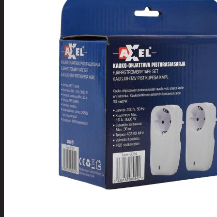
Tuotevalikoima
Poistotuotteet
Kausituotteet
Joulu
Joulu- ja kausivalot
Eläimet ja
tontut
Kyntteliköt
Valoketjut ja
kuusenvalot
Joulukoristeet
Kranssit ja
asetelmat
Tontut ja
muut
Joulutekstiilit
Paketointi
Marjastus
Talvi
Päivittäistavarat