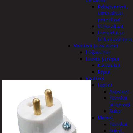
uimalelut
Kylpytynnyrit,
uima-altaat,
porealtaat
Uima-altaat
Uimalelut ja
kelluntavälineet
Vaatteet ja asusteet
Heijastimet
Laukut ja reput
Käsilaukut
Reput
Vaatteet
Lapset
Asusteet
Hanskat
ja lapaset
Sukat
Miehet
Hanskat
Sukat