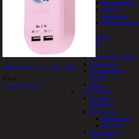
Muut sisälelut
Nuket ja
pehmolelut
Rakennuspalika
Pelit
Polkupyöräily
Lukot
Retkeily
Keittimet ja ruokailu
Kylmälaukut
ROOSA NAUHA PISTOKE 2×USB
Makuupussit ja
alustat
9,95
€
Teltat
Lisää ostoskoriin
Urheiluvälineet
Kypärät ja
suojaimet
Talviurheilu
Hiihtäminen
Jääkiekko
Vesiurheilu ja