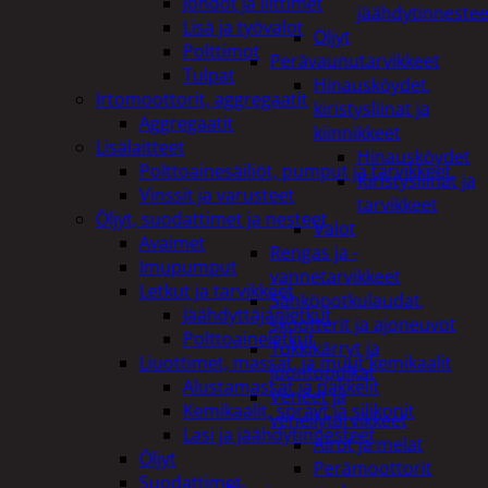
Johdot ja liittimet
jäähdytinnestee
Lisä ja työvalot
Öljyt
Polttimot
Perävaunutarvikkeet
Tulpat
Hinausköydet,
Irtomoottorit, aggregaatit
kiristysliinat ja
Aggregaatit
kiinnikkeet
Lisälaitteet
Hinausköydet
Polttoainesäiliöt, pumput ja tarvikkeet
Kiristysliinat ja
Vinssit ja varusteet
tarvikkeet
Öljyt, suodattimet ja nesteet
Valot
Avaimet
Rengas ja -
Imupumput
vannetarvikkeet
Letkut ja tarvikkeet
Sähköpotkulaudat,
Jäähdyttäjänletkut
skootterit ja ajoneuvot
Polttoaineletkut
Tukkikärryt ja
Liuottimet, massat, ja muut kemikaalit
juontopulkat
Alustamassat ja pakkelit
Veneet ja
Kemikaalit, sprayt ja silikonit
veneilytarvikkeet
Lasi ja jäähdytinnesteet
Airot ja melat
Öljyt
Perämoottorit
Suodattimet