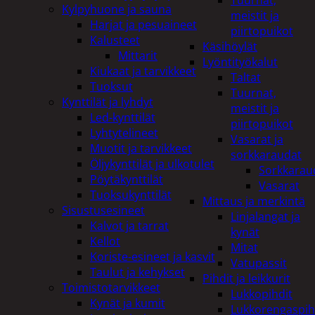
Tuurnat,
Kylpyhuone ja sauna
meistit ja
Harjat ja pesuaineet
piirtopuikot
Kalusteet
Käsihöylät
Mittarit
Lyöntityökalut
Kiukaat ja tarvikkeet
Taltat
Tuoksut
Tuurnat,
Kynttilät ja lyhdyt
meistit ja
Led-kynttilät
piirtopuikot
Lyhtytelineet
Vasarat ja
Muotit ja tarvikkeet
sorkkaraudat
Öljykynttilät ja ulkotulet
Sorkkarau
Pöytäkynttilät
Vasarat
Tuoksukynttilät
Mittaus ja merkintä
Sisustusesineet
Linjalangat ja
Kalvot ja tarrat
kynät
Kellot
Mitat
Koriste-esineet ja kasvit
Vatupassit
Taulut ja kehykset
Pihdit ja leikkurit
Toimistotarvikkeet
Lukkopihdit
Kynät ja kumit
Lukkorengaspih