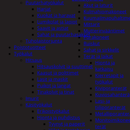
Puutarhatyökalut
Akut ja laturit
Harjat
Kulmahiomakoneet
Kuokat ja haravat
Kuumailmapuhaltim
Lumikolat ja lapiot
Mittarit
Saavit ja astiat
Mutterinvääntimet
Sahat ja puutarhasakset
Porakoneet
Tuholaistorjunta
Ruiskut
Poistotuotteet
Sahat ja sirkkelit
Työkalut
Terät ja laikat
Hitsaus
Hionta ja
Hitsauskolvit ja suuttimet
katkaisu
Kaasut ja polttimet
Kierretapit ja
Lasit ja maskit
työkalut
Puikot ja langat
Kiviporanterät
Tinakolvit ja tinat
Kuviosahanterä
Imurit
Lasi- ja
Käsityökalut
tiiliporanterät
Erikoistyökalut
Metalliporanter
Hionta ja puhdistus
Monitoimikone
Tyynyt ja paperit
terät