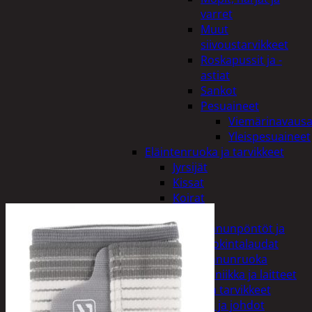
varret
Muut
siivoustarvikkeet
Roskapussit ja -
astiat
Sankot
Pesuaineet
Viemärinavausa
Yleispesuaineet
Eläintenruoka ja tarvikkeet
Jyrsijät
Kissat
Koirat
Linnut
Linnunpöntöt ja
ruokintalaudat
Linnunruoka
Kodin elektroniikka ja laitteet
Imurit ja tarvikkeet
Kaapelit ja johdot