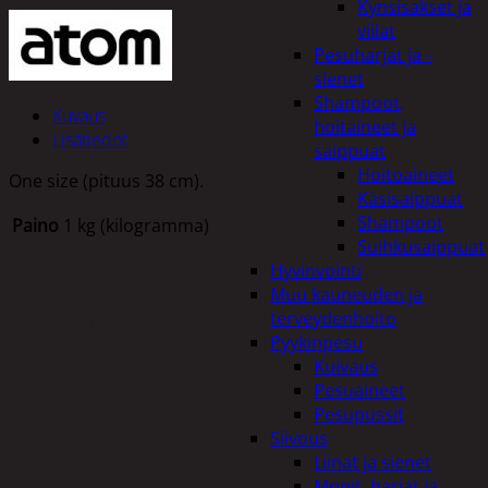
Kynsisakset ja
viilat
Pesuharjat ja -
sienet
Shampoot,
Kuvaus
hoitaineet ja
Lisätiedot
saippuat
Hoitoaineet
One size (pituus 38 cm).
Käsisaippuat
Shampoot
Paino
1 kg (kilogramma)
Suihkusaippuat
Hyvinvointi
Muu kauneuden ja
Tutustu myös
terveydenhoito
Pyykinpesu
Kuivaus
Pesuaineet
Pesupussit
Siivous
Liinat ja sienet
Mopit, harjat ja