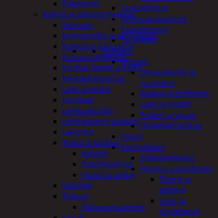
Paketointi
Taskulamput
Keittiö ja taloustarvikkeet
Työmaavalaisimet
Aterimet
Taskulamput
Juomapullot ja termokset
Tarvikkeet
Kannut ja kanisterit
Työkalut
Kattaustarvikkeet
Hitsaus
Kauhat, lastat ja sudit
Hitsauskolvit ja
Kertakäyttöastiat
suuttimet
Lasit ja mukit
Kaasut ja polttimet
Lautaset
Lasit ja maskit
Leikkuulaudat
Puikot ja langat
Leivinpaperit ja foliot
Tinakolvit ja tinat
Leivonta
Imurit
Padat ja kattilat
Käsityökalut
Kattilat
Erikoistyökalut
Paistinpannut
Hionta ja puhdistus
Vuoat ja padat
Tyynyt ja
Säilöntä
paperit
Tiskaus
Viilat ja
Astianpesuaineet
teräsharjat
vaa'at