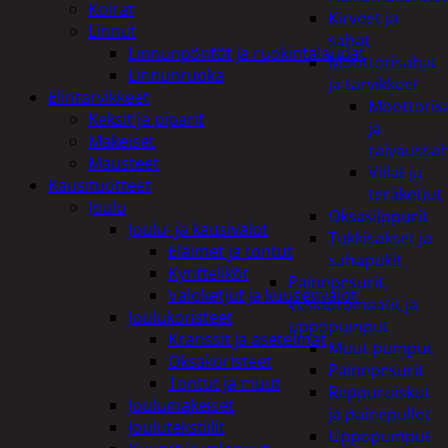
Koirat
Kirveet ja
Linnut
sahat
Linnunpöntöt ja ruokintalaudat
Moottorisahat
Linnunruoka
ja tarvikkeet
Elintarvikkeet
Moottoris
Keksit ja piparit
ja
Makeiset
raivaussa
Mausteet
Viilat ja
Kausituotteet
teräketjut
Joulu
Oksasilppurit
Joulu- ja kausivalot
Tukkisakset ja
Eläimet ja tontut
sahapukit
Kyntteliköt
Painepesurit,
Valoketjut ja kuusenvalot
vesiautomaatit ja
Joulukoristeet
uppopumput
Kranssit ja asetelmat
Muut pumput
Oksakoristeet
Painepesurit
Tontut ja muut
Reppuruiskut
Joulumakeiset
ja painepullot
Joulutekstiilit
Uppopumput