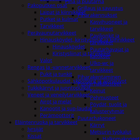
Piha ja puutarha
Pakoputken osat
Grillaus ja savustus
Laipat ja kiinnikkeet
Piharakennukset
Putket ja kulmat
Kasvihuoneet ja
Tarvikkeet
tarvikkeet
Perävaunutarvikkeet
Paviljonkit ja
Hinausköydet, kiristysliinat ja kiinnikkeet
tarvikkeet
Hinausköydet
Puutarhavajat ja
Kiristysliinat ja tarvikkeet
katokset
Valot
Ulko-wc ja
Rengas ja -vannetarvikkeet
tarvikkeet
Pukit ja tunkit
Piharakentaminen
Sähköpotkulaudat, skootterit ja ajoneuvot
Puutarhakalusteet
Tukkikärryt ja juontopulkat
Keinut
Veneet ja veneilytarvikkeet
Pehmusteet
Airot ja melat
Pöydät, tuolit ja
Kanootit ja sup-laudat
kalusteryhmät
Perämoottorit
Puutarhakoneet
Eläintenruoka ja tarvikkeet
Kärryt
Jyrsijät
Metsurin työkalut
Kissat
Halkomakoneet