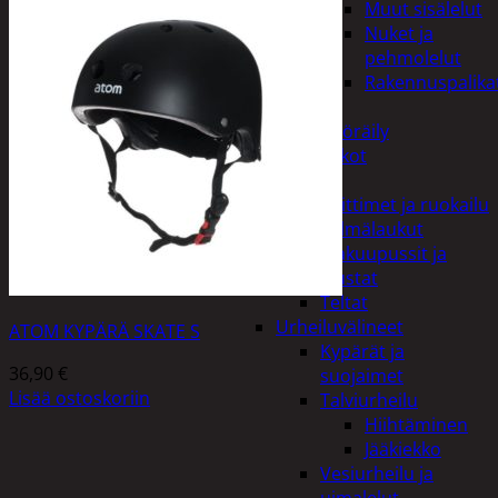
Muut sisälelut
Nuket ja
pehmolelut
Rakennuspalika
Pelit
Polkupyöräily
Lukot
Retkeily
Keittimet ja ruokailu
Kylmälaukut
Makuupussit ja
alustat
Teltat
Urheiluvälineet
ATOM KYPÄRÄ SKATE S
Kypärät ja
36,90
€
suojaimet
Lisää ostoskoriin
Talviurheilu
Hiihtäminen
Jääkiekko
Vesiurheilu ja