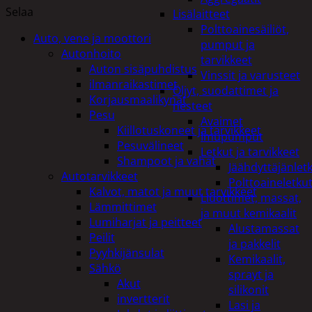
Selaa
Lisälaitteet
Polttoainesäiliöt,
Auto, vene ja moottori
pumput ja
Autonhoito
tarvikkeet
Auton sisäpuhdistus
Vinssit ja varusteet
ilmanraikastimet
Öljyt, suodattimet ja
Korjausmaalikynät
nesteet
Pesu
Avaimet
Kiillotuskoneet ja tarvikkeet
Imupumput
Pesuvälineet
Letkut ja tarvikkeet
Shampoot ja vahat
Jäähdyttäjänlet
Autotarvikkeet
Polttoaineletku
Kalvot, matot ja muut tarvikkeet
Liuottimet, massat,
Lämmittimet
ja muut kemikaalit
Lumiharjat ja peitteet
Alustamassat
Peilit
ja pakkelit
Pyyhkijänsulat
Kemikaalit,
Sähkö
sprayt ja
Akut
silikonit
invertterit
Lasi ja