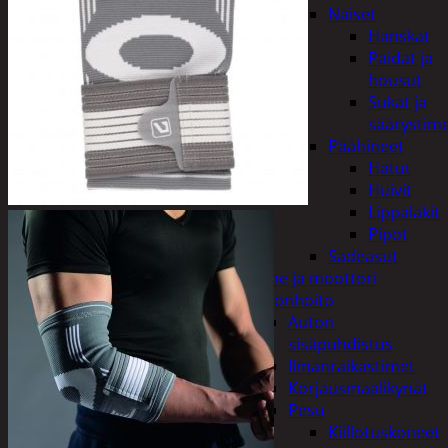
Naiset
Hanskat
Paidat ja
housut
Sukat ja
säärystim
Päähineet
Hatut
Huivit
Lippalakit
Pipot
Sadeasut
Auto, vene ja moottori
Autonhoito
Auton
sisäpuhdistus
Ilmanraikastimet
Korjausmaalikynät
Pesu
Kiillotuskoneet