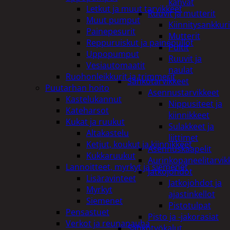
kahvat
Letkut ja muut tarvikkeet
Ruuvit ja mutterit
Muut pumput
Kiinnitysankkuri
Painepesurit
Mutterit
Reppuruiskut ja painepullot
Pultit
Uppopumput
Ruuvit ja
Vesiautomaatit
naulat
Ruohonleikkurit ja trimmerit
Sähkötarvikkeet
Puutarhan hoito
Asennustarvikkeet
Kastelukannut
Nippusiteet ja
Kateharsot
kiinnikkeet
Kukat ja ruukut
Sulakkeet ja
Altakastelu
liittimet
Ketjut, koukut ja kiinnikkeet
Asennuskaapelit
Kukkaruukut
Aurinkopaneelitarvik
Lannoitteet, myrkyt ja siemenet
Jatkojohdot
Lisäravinteet
Jatkojohdot ja
Myrkyt
ajastinkellot
Siemenet
Pistotulpat
Pensastuet
Pisto ja -jakorasiat
Verkot ja reunanauha
Sähkötyökalut