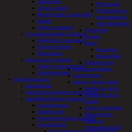
Laminointi
Peltisakset
Liimat ja teipit
Pulttisakset ja
Muistitaulut ja magneetit
voimaleikkurit
Sakset
vetoniittipihdit
Vihkot ja paperit
Puristimet
Turvajärjestelmät ja lukitus
Puukot
Hälyttimet ja kamerat
Sahat
Palovaroittimet
Puusahat
Riippulukot
Rautasahat
Varastointi ja säilytys
Työkalusarjat
Hyllyt ja -kannattimet
Korjaamotyökalut
Säilytyslaatikot
Lämmittimet
Päivittäistavarat
Liimat, massat, teipit
Apuvälineet
Köydet ja narut
Hengityssuojaimet ja desinfiointi
Liimapistoolit ja
Henkilökohtainen hygienia
puikot
Aurinkorasvat
Liimat ja lukitteet
Deodorantit
Rasvaprässit,
Hammashygienia tuotteet
massa ja
Hiustenhoito
uretaanipistoolit
Hiusharjat ja muotoilutuotteet