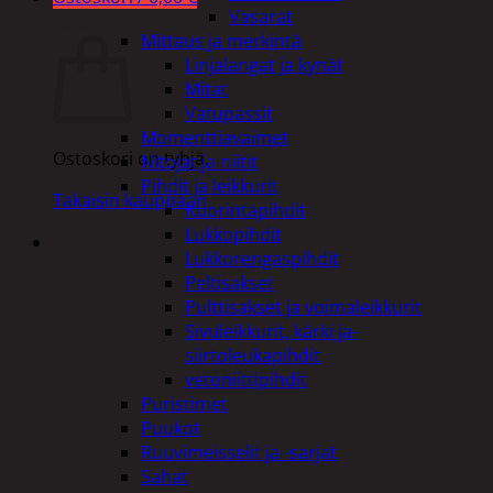
Vasarat
Ostoskori
Mittaus ja merkintä
Linjalangat ja kynät
Mitat
Vatupassit
Momenttiavaimet
Ostoskori on tyhjä.
Nitojat ja niitit
Pihdit ja leikkurit
Takaisin kauppaan
Kuorintapihdit
Lukkopihdit
Lukkorengaspihdit
Peltisakset
Pulttisakset ja voimaleikkurit
Sivuleikkurit, kärki ja-
siirtoleukapihdit
vetoniittipihdit
Puristimet
Puukot
Ruuvimeisselit ja -sarjat
Sahat