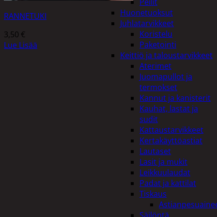
Peilit
Huonetuoksut
RANNETUKI
Juhlatarvikkeet
Koristelu
3,50
€
Paketointi
Lue Lisää
Keittiö ja taloustarvikkeet
Aterimet
Juomapullot ja
termokset
Kannut ja kanisterit
Kauhat, lastat ja
sudit
Kattaustarvikkeet
Kertakäyttöastiat
Lautaset
Lasit ja mukit
Leikkuulaudat
Padat ja kattilat
Tiskaus
Astianpesuaine
Säilöntä