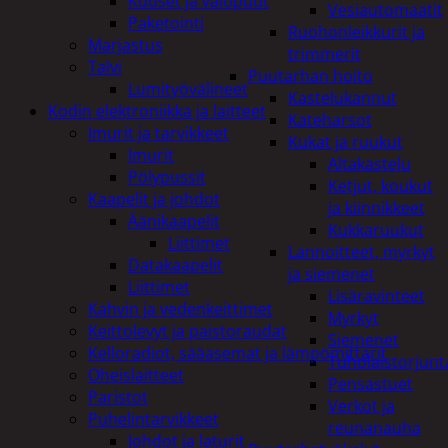
Kuuset ja valopuut
Vesiautomaatit
Paketointi
Ruohonleikkurit ja
Marjastus
trimmerit
Talvi
Puutarhan hoito
Lumityövälineet
Kastelukannut
Kodin elektroniikka ja laitteet
Kateharsot
Imurit ja tarvikkeet
Kukat ja ruukut
Imurit
Altakastelu
Pölypussit
Ketjut, koukut
Kaapelit ja johdot
ja kiinnikkeet
Äänikaapelit
Kukkaruukut
Liittimet
Lannoitteet, myrkyt
Datakaapelit
ja siemenet
Liittimet
Lisäravinteet
Kahvin ja vedenkeittimet
Myrkyt
Keittolevyt ja paistoraudat
Siemenet
Kelloradiot, sääasemat ja lämpömittarit
Tuholaistorjunt
Oheislaitteet
Pensastuet
Paristot
Verkot ja
Puhelintarvikkeet
reunanauha
Johdot ja laturit