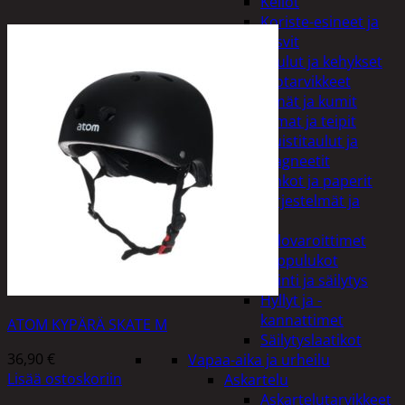
Kellot
Koriste-esineet ja
kasvit
Taulut ja kehykset
Toimistotarvikkeet
Kynät ja kumit
Liimat ja teipit
Muistitaulut ja
magneetit
Vihkot ja paperit
Turvajärjestelmät ja
lukitus
Palovaroittimet
Riippulukot
Varastointi ja säilytys
Hyllyt ja -
kannattimet
ATOM KYPÄRÄ SKATE M
Säilytyslaatikot
36,90
€
Vapaa-aika ja urheilu
Lisää ostoskoriin
Askartelu
Askartelutarvikkeet