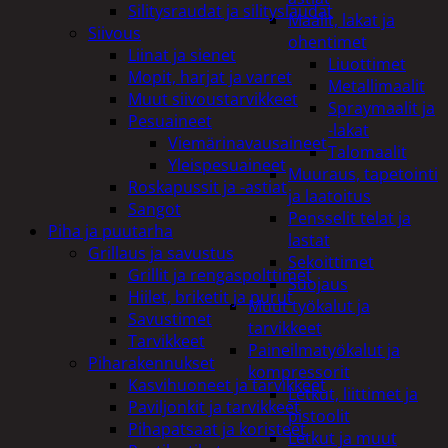
Silitysraudat ja silityslaudat
Maalit, lakat ja
Siivous
ohentimet
Liinat ja sienet
Liuottimet
Mopit, harjat ja varret
Metallimaalit
Muut siivoustarvikkeet
Spraymaalit ja
Pesuaineet
-lakat
Viemärinavausaineet
Talomaalit
Yleispesuaineet
Muuraus, tapetointi
Roskapussit ja -astiat
ja laatoitus
Sangot
Pensselit telat ja
Piha ja puutarha
lastat
Grillaus ja savustus
Sekoittimet
Grillit ja rengaspolttimet
Suojaus
Hiilet, briketit ja purut
Muut työkalut ja
Savustimet
tarvikkeet
Tarvikkeet
Paineilmatyökalut ja
Piharakennukset
kompressorit
Kasvihuoneet ja tarvikkeet
Letkut, liittimet ja
Paviljonkit ja tarvikkeet
pistoolit
Pihapatsaat ja koristeet
Letkut ja muut