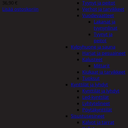
36,90
€
Tyynyt ja peitot
Lisää ostoskoriin
Verhot ja tarvikkeet
Vuodevaatteet
Lakanat ja
tyynynlinat
Tyynyt ja
peitot
Kylpyhuone ja sauna
Harjat ja pesuaineet
Kalusteet
Mittarit
Kiukaat ja tarvikkeet
Tuoksut
Kynttilät ja lyhdyt
Kynttilät ja lyhdyt
Led-kynttilät
Lyhtytelineet
Pöytäkynttilät
Sisustusesineet
Kalvot ja tarrat