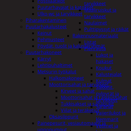
Postilaatikot
tarvikkeet
Puutarhavajat ja katokset
Maaliruiskut ja
Ulko-wc ja tarvikkeet
tarvikkeet
Piharakentaminen
Naulaimet
Puutarhakalusteet
Pulttipyssyt ja räikät
Keinut
Rakennusmateriaalit
Pehmusteet
Listat
Pöydät, tuolit ja kalusteryhmät
Pienrauta
Puutarhakoneet
Lukot ja
Kärryt
hakaset
Lehtipuhaltimet
Koukut
Metsurin työkalut
Kalustejalat
Halkomakoneet
Kulmat
Moottorisahat ja tarvikkeet
Sakkelit,
Kirveet ja sahat
pylpyrät ja
Moottorisahat ja raivaussahat
tarvikkeet
Tukkisakset ja sahapukit
Saranat
Viilat ja teräketjut
Vaijerilukot ja
Oksasilppurit
klemmarit
Painepesurit, vesiautomaatit ja
Vetimet ja
uppopumput