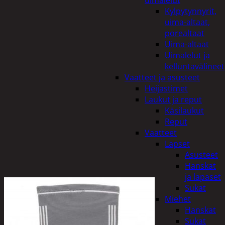
uimalelut
Kylpytynnyrit,
uima-altaat,
porealtaat
Uima-altaat
Uimalelut ja
kelluntavälineet
Vaatteet ja asusteet
Heijastimet
Laukut ja reput
Käsilaukut
Reput
Vaatteet
Lapset
Asusteet
Hanskat
ja lapaset
Sukat
Miehet
Hanskat
Sukat