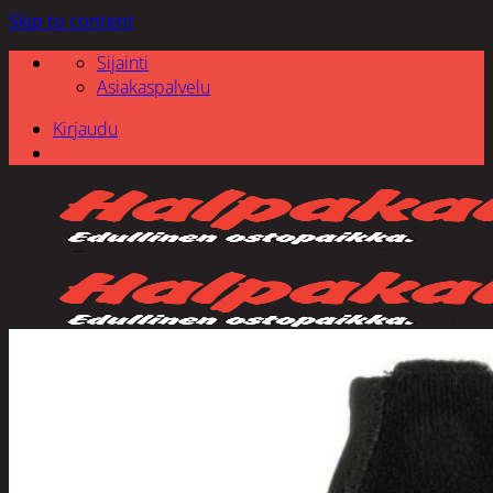
Skip to content
Sijainti
Asiakaspalvelu
Kirjaudu
Etsi: