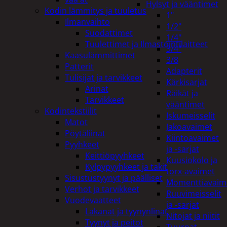
Hylsyt ja vääntimet
Kodin lämmitys ja tuuletus
1"
Ilmanvaihto
1/2"
Suodattimet
1/4"
Tuulettimet ja Ilmastointilaitteet
3/4"
Kaasulämmittimet
3/8
Patterit
Adapterit
Tulisijat ja tarvikkeet
Kärkisarjat
Arinat
Räikät ja
Tarvikkeet
vääntimet
Kodintekstiilit
Iskumeisselit
Matot
Jakoavaimet
Pöytäliinat
Kiintoavaimet
Pyyhkeet
ja -sarjat
Keittiöpyyhkeet
Kuusiokolo ja
Kylpypyyhkeet ja takit
torx-avaimet
Sisustustyynyt ja päälliset
Momenttiavaim
Verhot ja tarvikkeet
Ruuvimeisselit
Vuodevaatteet
ja -sarjat
Lakanat ja tyynynlinat
Nitojat ja niitit
Tyynyt ja peitot