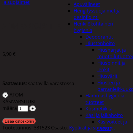
ja suojaimet
Apuvälineet
Hengityssuojaimet ja
desinfiointi
ATOM KÄSIVARSITUKI
Henkilökohtainen
hygienia
Deodorantit
Hiustenhoito
Hiusharjat ja
5,90
€
muotoilutuotte
Hiuspinnit ja
lenkit
Hiusvärit
Hiusten ja
Saatavuus:
saatavilla varastossa
parranleikkuuk
ATOM
Hammashygienia
KÄSIVARSITUKI
tuotteet
määrä
Kosmetiikka
Käsi ja jalkahoito
Käsivoiteet ja
Lisää ostoskoriin
Tuotetunnus:
331523
Osasto:
Kypärät ja suojaimet
rasvat