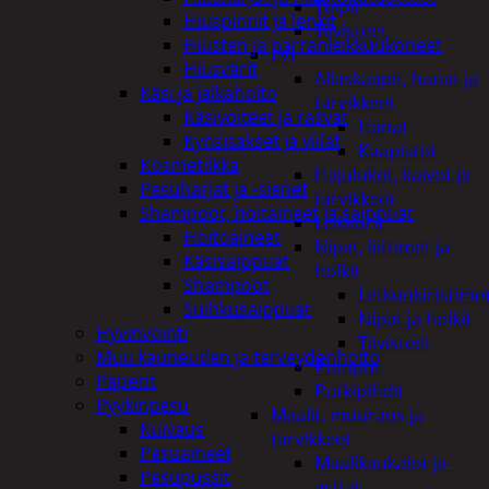
Teipit
Hiuspinnit ja lenkit
Tiivisteet
Hiusten ja parranleikkuukoneet
LVI
Hiusvärit
Allaskaapit, hanat ja
Käsi ja jalkahoito
tarvikkeet
Käsivoiteet ja rasvat
Hanat
Kynsisakset ja viilat
Kaapistot
Kosmetiikka
Hajulukot, kaivot ja
Pesuharjat ja -sienet
tarvikkeet
Shampoot, hoitaineet ja saippuat
Leikkurit
Hoitoaineet
Nipat, liittimet ja
Käsisaippuat
holkit
Shampoot
Letkunkiristime
Suihkusaippuat
Nipat ja holkit
Hyvinvointi
Tiivisteet
Muu kauneuden ja terveydenhoito
Pumput
Paperit
Putkipihdit
Pyykinpesu
Maalit, muuraus ja
Kuivaus
tarvikkeet
Pesuaineet
Maalikaukalot ja -
Pesupussit
astiat