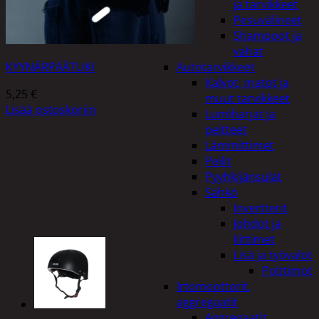
ja tarvikkeet
Pesuvälineet
Shampoot ja
vahat
KYYNÄRPÄÄTUKI
Autotarvikkeet
Kalvot, matot ja
5,25
€
muut tarvikkeet
Lisää ostoskoriin
Lumiharjat ja
peitteet
Lämmittimet
Peilit
Pyyhkijänsulat
Sähkö
Invertterit
Johdot ja
liittimet
Lisä ja työvalot
Polttimot
Irtomoottorit,
aggregaatit
Aggregaatit