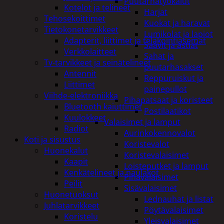
Puutarhatyökalut
Kotelot ja telineet
Harjat
Tehosekoittimet
Kuokat ja haravat
Tietokonetarvikkeet
Lumikolat ja lapiot
Adapterit, liittimet ja telakointiasemat
Saavit ja astiat
Verkkolaitteet
Sahat ja
Tv-tarvikkeet ja seinätelineet
puutarhasakset
Antennit
Reppuruiskut ja
Liittimet
painepullot
Viihde-elektroniikka
Pihapatsaat ja koristeet
Bluetooth kaiuttimet
Postilaatikot
Kuulokkeet
Valaisimet ja lamput
Radiot
Aurinkokennovalot
Koti ja sisustus
Koristevalot
Huonekalut
Koristevalaisimet
Kaapit
Loisteputket ja lamput
Kenkätelineet ja naulakot
Pihavalaisimet
Peilit
Sisävalaisimet
Huonetuoksut
Lednauhat ja listat
Juhlatarvikkeet
Pöytävalaisimet
Koristelu
Yleisvalaisimet