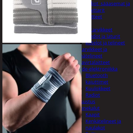
Kelloradiot, sääasemat ja
lämpömittarit
Oheislaitteet
Paristot
Puhelintarvikkeet
Johdot ja laturit
Kotelot ja telineet
Tv-tarvikkeet ja
seinätelineet
Varavirtalaitteet
Viihde-elektroniikka
Bluetooth
kaiuttimet
Kuulokkeet
Radiot
Koti ja sisustus
Huonekalut
Kaapit
Kenkätelineet ja
naulakot