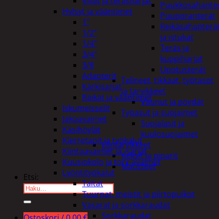
Viilat ja teräsharjat
Puukkosahante
Hylsyt ja vääntimet
Puuporanterät
1"
Reikäsahanterä
1/2"
ja istukat
1/4"
Teräs ja
3/4"
kuppiharjat
3/8
Upotusterät
Adapterit
Telineet, tikkaat, työtasot
Kärkisarjat
ja tarvikkeet
Räikät ja vääntimet
Vaunut ja pöydät
Iskumeisselit
Työasut ja suojaimet
Jakoavaimet
Suojalasit ja
Käsihöylät
kuulosuojaimet
Kierretapit ja työkalut
Elintarvikkeet
Kiintoavaimet ja -sarjat
Keksit ja piparit
Kuusiokolo ja torx-avaimet
Mausteet
Lyöntityökalut
Etsi:
Taltat
Tuurnat, meistit ja piirtopuikot
Vasarat ja sorkkaraudat
Sorkkaraudat
Ostoskori /
0,00
€