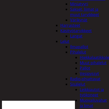
Miniatyyri
Sakset, liimat ja
muut tarvikkeet
Värikynät
Harrasteet
Käsityötarvikkeet
Langat
Lelut
Ilmapallot
Pihalelut
Hiekkalaatikkole
Muut pihalelut
Pallot
Vesipyssyt
Radio-ohjattavat
Sisälelut
Leikkiautot ja
työkoneet
Muovailuvahat
ja limat