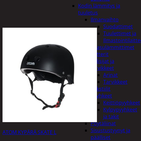
Kodin lämmitys ja
tuuletus
Ilmanvaihto
Suodattimet
Tuulettimet ja
Ilmastointilaitte
Kaasulämmittimet
Patterit
Tulisijat ja
tarvikkeet
Arinat
Tarvikkeet
Kodintekstiilit
Pyyhkeet
Keittiöpyyhkeet
Kylpypyyhkeet
ja takit
Pöytäliinat
Sisustustyynyt ja
ATOM KYPÄRÄ SKATE L
päälliset