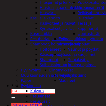
Hiuspinnit ja lenkit
Puukkosahante
Hiusten ja parranleikkuukoneet
Puuporanterät
Hiusvärit
Reikäsahanterä
Käsi ja jalkahoito
ja istukat
Käsivoiteet ja rasvat
Teräs ja
Kynsisakset ja viilat
kuppiharjat
Kosmetiikka
Upotusterät
Pesuharjat ja -sienet
Telineet, tikkaat, työtasot
Shampoot, hoitaineet ja saippuat
ja tarvikkeet
Hoitoaineet
Vaunut ja pöydät
Käsisaippuat
Työasut ja suojaimet
Shampoot
Suojalasit ja
Suihkusaippuat
kuulosuojaimet
Hyvinvointi
Elintarvikkeet
Muu kauneuden ja terveydenhoito
Keksit ja piparit
Paperit
Mausteet
Pyykinpesu
Etsi:
Kuivaus
Pesuaineet
Pesupussit
Ostoskori /
0,00
€