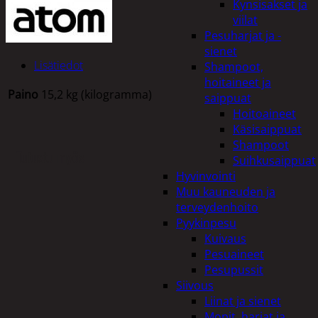
Kynsisakset ja
viilat
Pesuharjat ja -
sienet
Lisätiedot
Shampoot,
hoitaineet ja
Paino
15,2 kg (kilogramma)
saippuat
Hoitoaineet
Käsisaippuat
Shampoot
Tutustu myös
Suihkusaippuat
Hyvinvointi
Muu kauneuden ja
terveydenhoito
Pyykinpesu
Kuivaus
Pesuaineet
Pesupussit
Siivous
Liinat ja sienet
Mopit, harjat ja