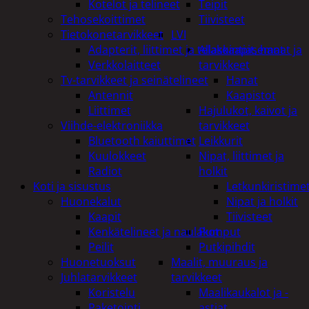
Kotelot ja telineet
Teipit
Tehosekoittimet
Tiivisteet
Tietokonetarvikkeet
LVI
Adapterit, liittimet ja telakointiasemat
Allaskaapit, hanat ja
Verkkolaitteet
tarvikkeet
Tv-tarvikkeet ja seinätelineet
Hanat
Antennit
Kaapistot
Liittimet
Hajulukot, kaivot ja
Viihde-elektroniikka
tarvikkeet
Bluetooth kaiuttimet
Leikkurit
Kuulokkeet
Nipat, liittimet ja
Radiot
holkit
Koti ja sisustus
Letkunkiristime
Huonekalut
Nipat ja holkit
Kaapit
Tiivisteet
Kenkätelineet ja naulakot
Pumput
Peilit
Putkipihdit
Huonetuoksut
Maalit, muuraus ja
Juhlatarvikkeet
tarvikkeet
Koristelu
Maalikaukalot ja -
Paketointi
astiat