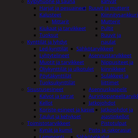
Kylpyhuone ja sauna
kahvat
Harjat ja pesuaineet
Ruuvit ja mutterit
Kalusteet
Kiinnitysankkuri
Mittarit
Mutterit
Kiukaat ja tarvikkeet
Pultit
Tuoksut
Ruuvit ja
Kynttilät ja lyhdyt
naulat
Led-kynttilät
Sähkötarvikkeet
Lyhtytelineet
Asennustarvikkeet
Muotit ja tarvikkeet
Nippusiteet ja
Öljykynttilät ja ulkotulet
kiinnikkeet
Pöytäkynttilät
Sulakkeet ja
Tuoksukynttilät
liittimet
Sisustusesineet
Asennuskaapelit
Kalvot ja tarrat
Aurinkopaneelitarvik
Kellot
Jatkojohdot
Koriste-esineet ja kasvit
Jatkojohdot ja
Taulut ja kehykset
ajastinkellot
Toimistotarvikkeet
Pistotulpat
Kynät ja kumit
Pisto ja -jakorasiat
Laminointi
Sähkötyökalut