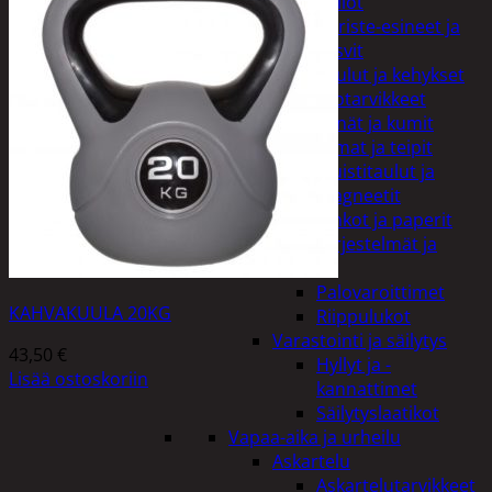
Kellot
Koriste-esineet ja
kasvit
Taulut ja kehykset
Toimistotarvikkeet
Kynät ja kumit
Liimat ja teipit
Muistitaulut ja
magneetit
Vihkot ja paperit
Turvajärjestelmät ja
lukitus
Palovaroittimet
KAHVAKUULA 20KG
Riippulukot
Varastointi ja säilytys
43,50
€
Hyllyt ja -
Lisää ostoskoriin
kannattimet
Säilytyslaatikot
Vapaa-aika ja urheilu
Askartelu
Askartelutarvikkeet