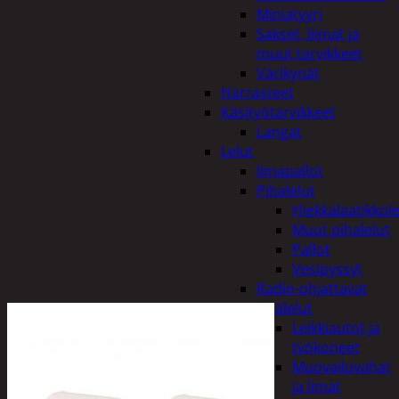
Miniatyyri
Sakset, liimat ja
muut tarvikkeet
Värikynät
Harrasteet
Käsityötarvikkeet
Langat
Lelut
Ilmapallot
Pihalelut
Hiekkalaatikkole
Muut pihalelut
Pallot
Vesipyssyt
Radio-ohjattavat
Sisälelut
Leikkiautot ja
työkoneet
Muovailuvahat
ja limat