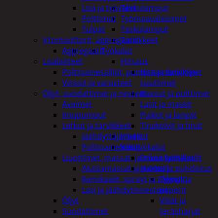
Lisä ja työvalot
Taskulamput
Polttimot
Työmaavalaisimet
Tulpat
Taskulamput
Irtomoottorit, aggregaatit
Tarvikkeet
Aggregaatit
Työkalut
Lisälaitteet
Hitsaus
Polttoainesäiliöt, pumput ja tarvikkeet
Hitsauskolvit ja
Vinssit ja varusteet
suuttimet
Öljyt, suodattimet ja nesteet
Kaasut ja polttimet
Avaimet
Lasit ja maskit
Imupumput
Puikot ja langat
Letkut ja tarvikkeet
Tinakolvit ja tinat
Jäähdyttäjänletkut
Imurit
Polttoaineletkut
Käsityökalut
Liuottimet, massat, ja muut kemikaalit
Erikoistyökalut
Alustamassat ja pakkelit
Hionta ja puhdistus
Kemikaalit, sprayt ja silikonit
Tyynyt ja
Lasi ja jäähdytinnesteet
paperit
Öljyt
Viilat ja
Suodattimet
teräsharjat