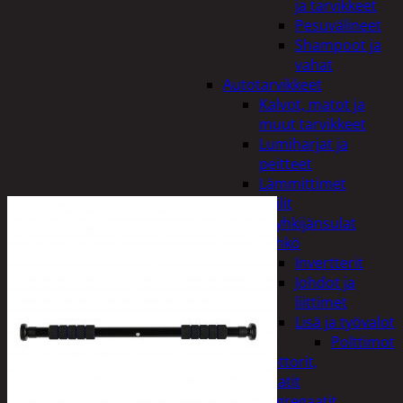
ja tarvikkeet
Pesuvälineet
Shampoot ja
vahat
Autotarvikkeet
Kalvot, matot ja
muut tarvikkeet
Lumiharjat ja
peitteet
Lämmittimet
Peilit
Pyyhkijänsulat
Sähkö
Invertterit
Johdot ja
liittimet
Lisä ja työvalot
Polttimot
Irtomoottorit,
aggregaatit
Aggregaatit