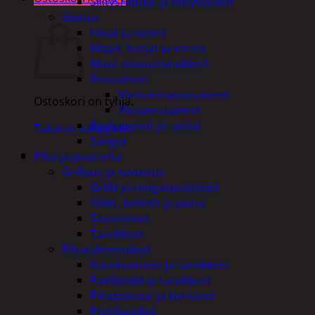
Silitysraudat ja silityslaudat
Ostoskori
Siivous
Liinat ja sienet
Mopit, harjat ja varret
Muut siivoustarvikkeet
Pesuaineet
Viemärinavausaineet
Ostoskori on tyhjä.
Yleispesuaineet
Roskapussit ja -astiat
Takaisin kauppaan
Sangot
Piha ja puutarha
Grillaus ja savustus
Grillit ja rengaspolttimet
Hiilet, briketit ja purut
Savustimet
Tarvikkeet
Piharakennukset
Kasvihuoneet ja tarvikkeet
Paviljonkit ja tarvikkeet
Pihapatsaat ja koristeet
Postilaatikot