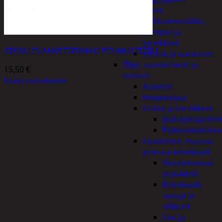
Lisälaitteet
Polttoainesäiliöt,
pumput ja
tarvikkeet
ATOM LEUANVETOTANKO PEHMUSTETTU
Vinssit ja varusteet
Öljyt, suodattimet ja
15,50
€
nesteet
Lisää ostoskoriin
Avaimet
Imupumput
Letkut ja tarvikkeet
Jäähdyttäjänlet
Polttoaineletku
Liuottimet, massat,
ja muut kemikaalit
Alustamassat
ja pakkelit
Kemikaalit,
sprayt ja
silikonit
Lasi ja