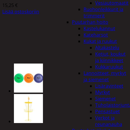
Vesiautomaatit
15,25
€
Ruohonleikkurit ja
Lisää ostoskoriin
trimmerit
Puutarhan hoito
Kastelukannut
Kateharsot
Kukat ja ruukut
Altakastelu
Ketjut, koukut
ja kiinnikkeet
Kukkaruukut
Lannoitteet, myrkyt
ja siemenet
Lisäravinteet
Myrkyt
Siemenet
Tuholaistorjunt
Pensastuet
Verkot ja
reunanauha