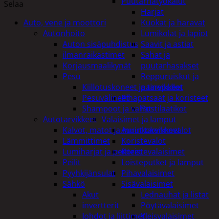
Puutarhatyökalut
Selaa
Harjat
Auto, vene ja moottori
Kuokat ja haravat
Autonhoito
Lumikolat ja lapiot
Auton sisäpuhdistus
Saavit ja astiat
ilmanraikastimet
Sahat ja
Korjausmaalikynät
puutarhasakset
Pesu
Reppuruiskut ja
Kiillotuskoneet ja tarvikkeet
painepullot
Pesuvälineet
Pihapatsaat ja koristeet
Shampoot ja vahat
Postilaatikot
Autotarvikkeet
Valaisimet ja lamput
Kalvot, matot ja muut tarvikkeet
Aurinkokennovalot
Lämmittimet
Koristevalot
Lumiharjat ja peitteet
Koristevalaisimet
Peilit
Loisteputket ja lamput
Pyyhkijänsulat
Pihavalaisimet
Sähkö
Sisävalaisimet
Akut
Lednauhat ja listat
invertterit
Pöytävalaisimet
Johdot ja liittimet
Yleisvalaisimet