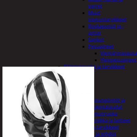
varret
Muut
siivoustarvikkeet
Roskapussit ja -
astiat
Sankot
Pesuaineet
Viemärinavausa
Yleispesuaineet
Eläintenruoka ja tarvikkeet
Jyrsijät
Kissat
Koirat
Linnut
Linnunpöntöt ja
ruokintalaudat
Linnunruoka
Kodin elektroniikka ja laitteet
Imurit ja tarvikkeet
Kaapelit ja johdot