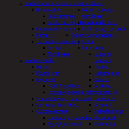
Kodin lämmitys ja tuuletus
tarvikkeet
Ilmanvaihto
Maaliruiskut ja
Suodattimet
tarvikkeet
Tuulettimet ja Ilmastointilaitteet
Naulaimet
Kaasulämmittimet
Pulttipyssyt ja räikät
Patterit
Rakennusmateriaalit
Tulisijat ja tarvikkeet
Listat
Arinat
Pienrauta
Tarvikkeet
Lukot ja
Kodintekstiilit
hakaset
Matot
Koukut
Pöytäliinat
Kalustejalat
Pyyhkeet
Kulmat
Keittiöpyyhkeet
Sakkelit,
Kylpypyyhkeet ja takit
pylpyrät ja
Sisustustyynyt ja päälliset
tarvikkeet
Verhot ja tarvikkeet
Saranat
Vuodevaatteet
Vaijerilukot ja
Lakanat ja tyynynlinat
klemmarit
Tyynyt ja peitot
Vetimet ja