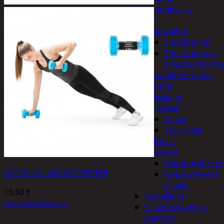
Kodin lämmitys ja
tuuletus
Ilmanvaihto
Suodattimet
Tuulettimet ja
Ilmastointilaitte
Kaasulämmittimet
Patterit
Tulisijat ja
tarvikkeet
Arinat
Tarvikkeet
Kodintekstiilit
Pyyhkeet
Keittiöpyyhkeet
KÄSIPAINO 5KG NEOPREENI
Kylpypyyhkeet
ja takit
19,50
€
Pöytäliinat
Lisää ostoskoriin
Sisustustyynyt ja
päälliset