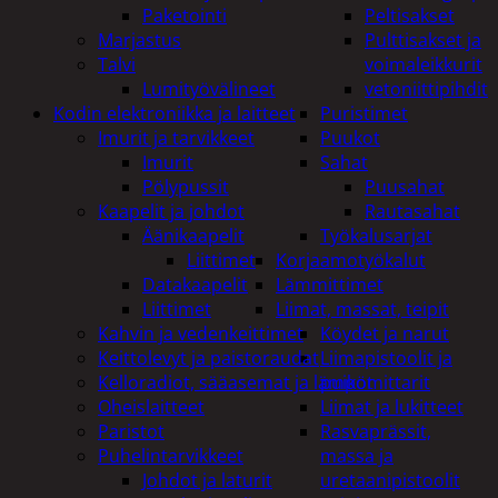
Paketointi
Peltisakset
Marjastus
Pulttisakset ja
Talvi
voimaleikkurit
Lumityövälineet
vetoniittipihdit
Kodin elektroniikka ja laitteet
Puristimet
Imurit ja tarvikkeet
Puukot
Imurit
Sahat
Pölypussit
Puusahat
Kaapelit ja johdot
Rautasahat
Äänikaapelit
Työkalusarjat
Liittimet
Korjaamotyökalut
Datakaapelit
Lämmittimet
Liittimet
Liimat, massat, teipit
Kahvin ja vedenkeittimet
Köydet ja narut
Keittolevyt ja paistoraudat
Liimapistoolit ja
Kelloradiot, sääasemat ja lämpömittarit
puikot
Oheislaitteet
Liimat ja lukitteet
Paristot
Rasvaprässit,
Puhelintarvikkeet
massa ja
Johdot ja laturit
uretaanipistoolit