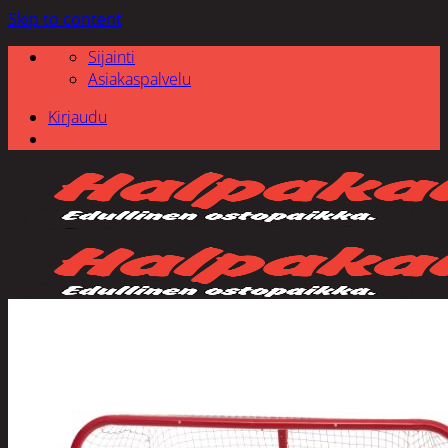
Skip to content
Sijainti
Asiakaspalvelu
Kirjaudu
Etsi: