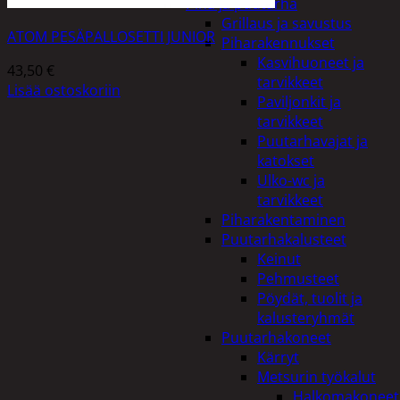
Piha ja puutarha
Grillaus ja savustus
ATOM PESÄPALLOSETTI JUNIOR
Piharakennukset
Kasvihuoneet ja
43,50
€
tarvikkeet
Lisää ostoskoriin
Paviljonkit ja
tarvikkeet
Puutarhavajat ja
katokset
Ulko-wc ja
tarvikkeet
Piharakentaminen
Puutarhakalusteet
Keinut
Pehmusteet
Pöydät, tuolit ja
kalusteryhmät
Puutarhakoneet
Kärryt
Metsurin työkalut
Halkomakoneet