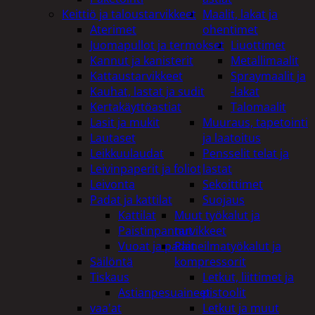
Keittiö ja taloustarvikkeet
Maalit, lakat ja
Aterimet
ohentimet
Juomapullot ja termokset
Liuottimet
Kannut ja kanisterit
Metallimaalit
Kattaustarvikkeet
Spraymaalit ja
Kauhat, lastat ja sudit
-lakat
Kertakäyttöastiat
Talomaalit
Lasit ja mukit
Muuraus, tapetointi
Lautaset
ja laatoitus
Leikkuulaudat
Pensselit telat ja
Leivinpaperit ja foliot
lastat
Leivonta
Sekoittimet
Padat ja kattilat
Suojaus
Kattilat
Muut työkalut ja
Paistinpannut
tarvikkeet
Vuoat ja padat
Paineilmatyökalut ja
Säilöntä
kompressorit
Tiskaus
Letkut, liittimet ja
Astianpesuaineet
pistoolit
vaa'at
Letkut ja muut