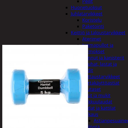
Peilit
Huonetuoksut
Juhlatarvikkeet
Koristelu
Paketointi
Keittiö ja taloustarvikkeet
Aterimet
Juomapullot ja
termokset
Kannut ja kanisterit
Kauhat, lastat ja
sudit
Kattaustarvikkeet
Kertakäyttöastiat
Lautaset
Lasit ja mukit
Leikkuulaudat
Padat ja kattilat
Tiskaus
Astianpesuaine
Säilöntä