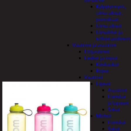
uimalelut
Kylpytynnyrit,
uima-altaat,
porealtaat
Uima-altaat
Uimalelut ja
kelluntavälineet
Vaatteet ja asusteet
Heijastimet
Laukut ja reput
Käsilaukut
Reput
Vaatteet
Lapset
Asusteet
Hanskat
ja lapaset
Sukat
Miehet
Hanskat
Sukat