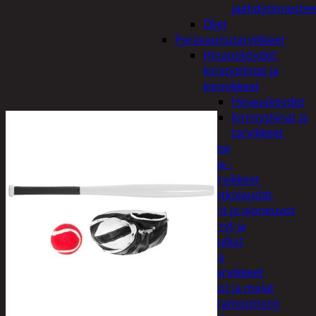
jäähdytinnestee
Öljyt
Perävaunutarvikkeet
Hinausköydet,
kiristysliinat ja
kiinnikkeet
Hinausköydet
Kiristysliinat ja
tarvikkeet
Valot
Rengas ja -
vannetarvikkeet
Sähköpotkulaudat,
skootterit ja ajoneuvot
Tukkikärryt ja
juontopulkat
Veneet ja
veneilytarvikkeet
Airot ja melat
Perämoottorit