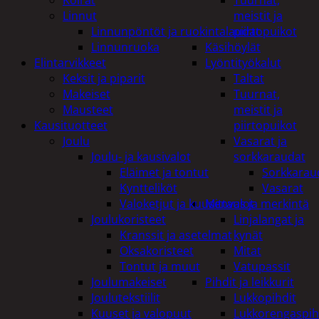
Tuurnat,
Linnut
meistit ja
Linnunpöntöt ja ruokintalaudat
piirtopuikot
Linnunruoka
Käsihöylät
Elintarvikkeet
Lyöntityökalut
Keksit ja piparit
Taltat
Makeiset
Tuurnat,
Mausteet
meistit ja
Kausituotteet
piirtopuikot
Joulu
Vasarat ja
Joulu- ja kausivalot
sorkkaraudat
Eläimet ja tontut
Sorkkarau
Kyntteliköt
Vasarat
Valoketjut ja kuusenvalot
Mittaus ja merkintä
Joulukoristeet
Linjalangat ja
Kranssit ja asetelmat
kynät
Oksakoristeet
Mitat
Tontut ja muut
Vatupassit
Joulumakeiset
Pihdit ja leikkurit
Joulutekstiilit
Lukkopihdit
Kuuset ja valopuut
Lukkorengaspih