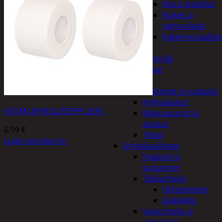
Muut sisälelut
Nuket ja
pehmolelut
Rakennuspalika
Pelit
Polkupyöräily
Lukot
Retkeily
Keittimet ja ruokailu
Kylmälaukut
ATOM URHEILUTEIPPI 2KPL
Makuupussit ja
alustat
6,99
€
Teltat
Lisää ostoskoriin
Urheiluvälineet
Kypärät ja
suojaimet
Talviurheilu
Hiihtäminen
Jääkiekko
Vesiurheilu ja