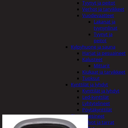
Tyynyt ja peitot
Verhot ja tarvikkeet
Vuodevaatteet
Lakanat ja
tyynynlinat
Tyynyt ja
peitot
Kylpyhuone ja sauna
Harjat ja pesuaineet
Kalusteet
Mittarit
Kiukaat ja tarvikkeet
Tuoksut
Kynttilät ja lyhdyt
Kynttilät ja lyhdyt
Led-kynttilät
Lyhtytelineet
Pöytäkynttilät
Sisustusesineet
Kalvot ja tarrat