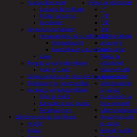
Pakoputken osat
Hylsyt ja vääntimet
Laipat ja kiinnikkeet
1"
Putket ja kulmat
1/2"
Tarvikkeet
1/4"
Perävaunutarvikkeet
3/4"
Hinausköydet, kiristysliinat ja kiinnikkeet
3/8
Hinausköydet
Adapterit
Kiristysliinat ja tarvikkeet
Kärkisarjat
Valot
Räikät ja
Rengas ja -vannetarvikkeet
vääntimet
Pukit ja tunkit
Iskumeisselit
Sähköpotkulaudat, skootterit ja ajoneuvot
Jakoavaimet
Tukkikärryt ja juontopulkat
Kiintoavaimet
Veneet ja veneilytarvikkeet
ja -sarjat
Airot ja melat
Kuusiokolo ja
Kanootit ja sup-laudat
torx-avaimet
Perämoottorit
Momenttiavaim
Eläintenruoka ja tarvikkeet
Ruuvimeisselit
Jyrsijät
ja -sarjat
Kissat
Nitojat ja niitit
Koirat