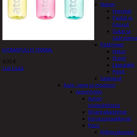
Naiset
Hanskat
Paidat ja
housut
Sukat ja
säärystim
Päähineet
JUOMAPULLO 1000ML
Hatut
Huivit
4,95
€
Lippalakit
Lue Lisää
Pipot
Sadeasut
Auto, vene ja moottori
Autonhoito
Auton
sisäpuhdistus
Ilmanraikastimet
Korjausmaalikynät
Pesu
Kiillotuskoneet