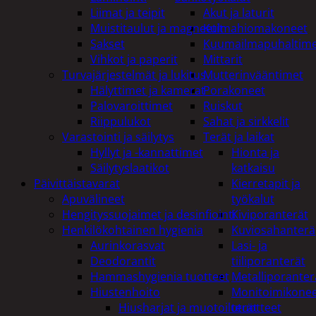
Liimat ja teipit
Akut ja laturit
Muistitaulut ja magneetit
Kulmahiomakoneet
Sakset
Kuumailmapuhaltim
Vihkot ja paperit
Mittarit
Turvajärjestelmät ja lukitus
Mutterinvääntimet
Hälyttimet ja kamerat
Porakoneet
Palovaroittimet
Ruiskut
Riippulukot
Sahat ja sirkkelit
Varastointi ja säilytys
Terät ja laikat
Hyllyt ja -kannattimet
Hionta ja
Säilytyslaatikot
katkaisu
Päivittäistavarat
Kierretapit ja
Apuvälineet
työkalut
Hengityssuojaimet ja desinfiointi
Kiviporanterät
Henkilökohtainen hygienia
Kuviosahanterä
Aurinkorasvat
Lasi- ja
Deodorantit
tiiliporanterät
Hammashygienia tuotteet
Metalliporanter
Hiustenhoito
Monitoimikone
Hiusharjat ja muotoilutuotteet
terät