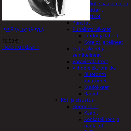
Kelloradiot, sääasemat ja
lämpömittarit
Oheislaitteet
Paristot
Puhelintarvikkeet
PESÄPALLORÄPYLÄ
Johdot ja laturit
15,90
€
Kotelot ja telineet
Lisää ostoskoriin
Tv-tarvikkeet ja
seinätelineet
Varavirtalaitteet
Viihde-elektroniikka
Bluetooth
kaiuttimet
Kuulokkeet
Radiot
Koti ja sisustus
Huonekalut
Kaapit
Kenkätelineet ja
naulakot