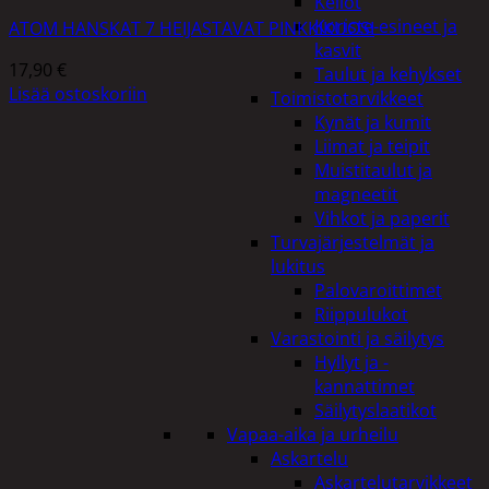
Kellot
Koriste-esineet ja
ATOM HANSKAT 7 HEIJASTAVAT PINKKIKUOSI
kasvit
17,90
€
Taulut ja kehykset
Lisää ostoskoriin
Toimistotarvikkeet
Kynät ja kumit
Liimat ja teipit
Muistitaulut ja
magneetit
Vihkot ja paperit
Turvajärjestelmät ja
lukitus
Palovaroittimet
Riippulukot
Varastointi ja säilytys
Hyllyt ja -
kannattimet
Säilytyslaatikot
Vapaa-aika ja urheilu
Askartelu
Askartelutarvikkeet