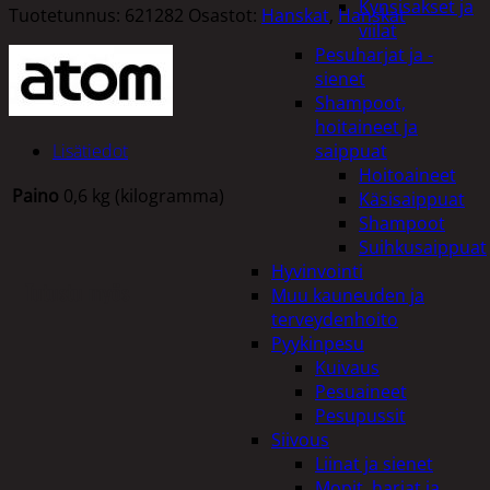
Kynsisakset ja
Tuotetunnus:
621282
Osastot:
Hanskat
,
Hanskat
viilat
Pesuharjat ja -
sienet
Shampoot,
hoitaineet ja
Lisätiedot
saippuat
Hoitoaineet
Paino
0,6 kg (kilogramma)
Käsisaippuat
Shampoot
Suihkusaippuat
Hyvinvointi
Tutustu myös
Muu kauneuden ja
terveydenhoito
Pyykinpesu
Kuivaus
Pesuaineet
Pesupussit
Siivous
Liinat ja sienet
Mopit, harjat ja