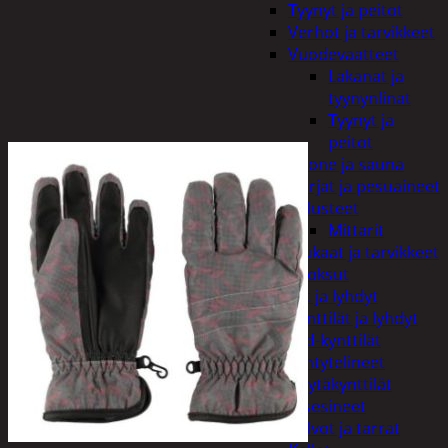
Tyynyt ja peitot
Verhot ja tarvikkeet
Vuodevaatteet
Lakanat ja
tyynynlinat
Tyynyt ja
peitot
Kylpyhuone ja sauna
Harjat ja pesuaineet
Kalusteet
Mittarit
Kiukaat ja tarvikkeet
Tuoksut
Kynttilät ja lyhdyt
Kynttilät ja lyhdyt
Led-kynttilät
Lyhtytelineet
Pöytäkynttilät
Sisustusesineet
Kalvot ja tarrat