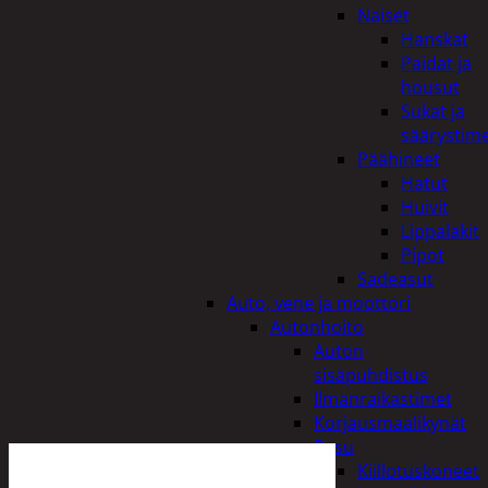
Naiset
Hanskat
Paidat ja
housut
Sukat ja
säärystim
Päähineet
Hatut
Huivit
Lippalakit
Pipot
Sadeasut
Auto, vene ja moottori
Autonhoito
Auton
sisäpuhdistus
Ilmanraikastimet
Korjausmaalikynät
Pesu
Kiillotuskoneet