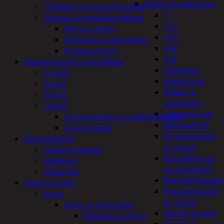
Hylsyt ja vääntimet
Tukkikärryt ja juontopulkat
1"
Veneet ja veneilytarvikkeet
1/2"
Airot ja melat
1/4"
Kanootit ja sup-laudat
3/4"
Perämoottorit
3/8
Eläintenruoka ja tarvikkeet
Adapterit
Jyrsijät
Kärkisarjat
Kissat
Räikät ja
Koirat
vääntimet
Linnut
Iskumeisselit
Linnunpöntöt ja ruokintalaudat
Jakoavaimet
Linnunruoka
Kiintoavaimet
Elintarvikkeet
ja -sarjat
Keksit ja piparit
Kuusiokolo ja
Makeiset
torx-avaimet
Mausteet
Momenttiavaim
Kausituotteet
Ruuvimeisselit
Joulu
ja -sarjat
Joulu- ja kausivalot
Nitojat ja niitit
Eläimet ja tontut