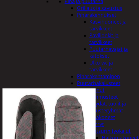
Piha ja puutarha
Grillaus ja savustus
Piharakennukset
Kasvihuoneet ja
tarvikkeet
Paviljonkit ja
tarvikkeet
Puutarhavajat ja
katokset
Ulko-wc ja
tarvikkeet
Piharakentaminen
Puutarhakalusteet
Keinut
Pehmusteet
Pöydät, tuolit ja
kalusteryhmät
Puutarhakoneet
Kärryt
Metsurin työkalut
Halkomakoneet