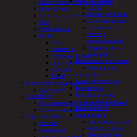
Puutarhatyökalut
Kalvot, matot ja muut tarvikkeet
Harjat
Lämmittimet
Kuokat ja haravat
Lumiharjat ja peitteet
Lumikolat ja lapiot
Peilit
Saavit ja astiat
Pyyhkijänsulat
Sahat ja
Sähkö
puutarhasakset
Akut
Reppuruiskut ja
invertterit
painepullot
Johdot ja liittimet
Pihapatsaat ja koristeet
Lisä ja työvalot
Postilaatikot
Polttimot
Valaisimet ja lamput
Tulpat
Aurinkokennovalot
Irtomoottorit, aggregaatit
Koristevalot
Aggregaatit
Koristevalaisimet
Lisälaitteet
Loisteputket ja lamput
Polttoainesäiliöt, pumput ja tarvikkeet
Pihavalaisimet
Vinssit ja varusteet
Sisävalaisimet
Öljyt, suodattimet ja nesteet
Lednauhat ja listat
Avaimet
Pöytävalaisimet
Imupumput
Yleisvalaisimet
Letkut ja tarvikkeet