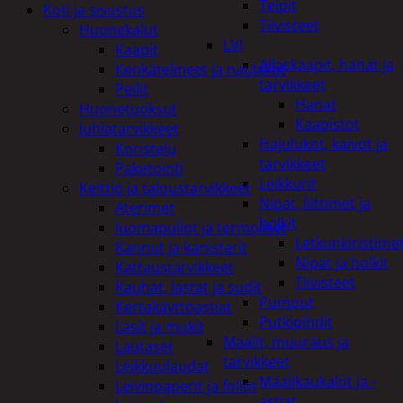
Teipit
Koti ja sisustus
Tiivisteet
Huonekalut
LVI
Kaapit
Allaskaapit, hanat ja
Kenkätelineet ja naulakot
tarvikkeet
Peilit
Hanat
Huonetuoksut
Kaapistot
Juhlatarvikkeet
Hajulukot, kaivot ja
Koristelu
tarvikkeet
Paketointi
Leikkurit
Keittiö ja taloustarvikkeet
Nipat, liittimet ja
Aterimet
holkit
Juomapullot ja termokset
Letkunkiristime
Kannut ja kanisterit
Nipat ja holkit
Kattaustarvikkeet
Tiivisteet
Kauhat, lastat ja sudit
Pumput
Kertakäyttöastiat
Putkipihdit
Lasit ja mukit
Maalit, muuraus ja
Lautaset
tarvikkeet
Leikkuulaudat
Maalikaukalot ja -
Leivinpaperit ja foliot
astiat