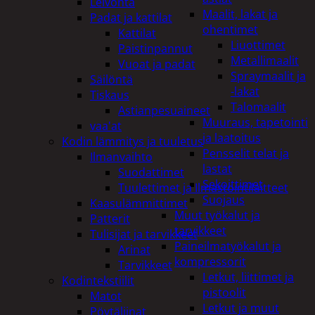
Leivonta
Maalit, lakat ja
Padat ja kattilat
ohentimet
Kattilat
Liuottimet
Paistinpannut
Metallimaalit
Vuoat ja padat
Spraymaalit ja
Säilöntä
-lakat
Tiskaus
Talomaalit
Astianpesuaineet
Muuraus, tapetointi
vaa'at
ja laatoitus
Kodin lämmitys ja tuuletus
Pensselit telat ja
Ilmanvaihto
lastat
Suodattimet
Sekoittimet
Tuulettimet ja Ilmastointilaitteet
Suojaus
Kaasulämmittimet
Muut työkalut ja
Patterit
tarvikkeet
Tulisijat ja tarvikkeet
Paineilmatyökalut ja
Arinat
kompressorit
Tarvikkeet
Letkut, liittimet ja
Kodintekstiilit
pistoolit
Matot
Letkut ja muut
Pöytäliinat