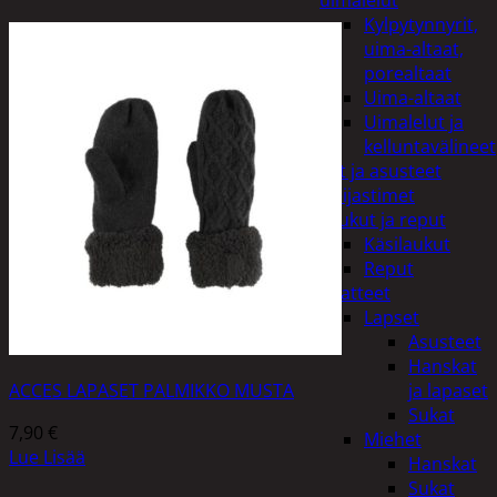
uimalelut
Kylpytynnyrit,
uima-altaat,
porealtaat
Uima-altaat
Uimalelut ja
kelluntavälineet
Vaatteet ja asusteet
Heijastimet
Laukut ja reput
Käsilaukut
Reput
Vaatteet
Lapset
Asusteet
Hanskat
ACCES LAPASET PALMIKKO MUSTA
ja lapaset
Sukat
7,90
€
Miehet
Lue Lisää
Hanskat
Sukat