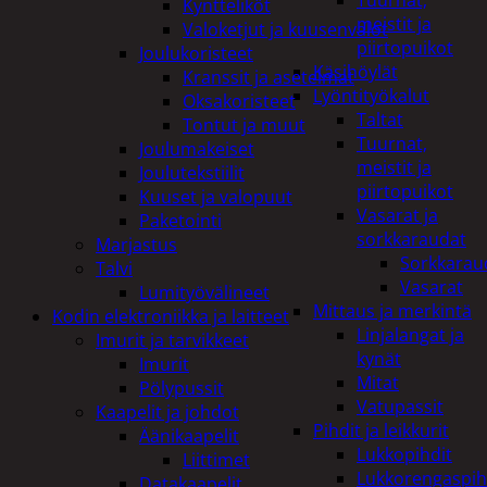
Tuurnat,
Kyntteliköt
meistit ja
Valoketjut ja kuusenvalot
piirtopuikot
Joulukoristeet
Käsihöylät
Kranssit ja asetelmat
Lyöntityökalut
Oksakoristeet
Taltat
Tontut ja muut
Tuurnat,
Joulumakeiset
meistit ja
Joulutekstiilit
piirtopuikot
Kuuset ja valopuut
Vasarat ja
Paketointi
sorkkaraudat
Marjastus
Sorkkarau
Talvi
Vasarat
Lumityövälineet
Mittaus ja merkintä
Kodin elektroniikka ja laitteet
Linjalangat ja
Imurit ja tarvikkeet
kynät
Imurit
Mitat
Pölypussit
Vatupassit
Kaapelit ja johdot
Pihdit ja leikkurit
Äänikaapelit
Lukkopihdit
Liittimet
Lukkorengaspih
Datakaapelit