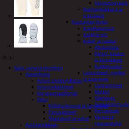
Vesiautomaatit
Ruohonleikkurit ja
trimmerit
Puutarhan hoito
Kastelukannut
Kateharsot
Kukat ja ruukut
Altakastelu
Ketjut, koukut
Selaa
ja kiinnikkeet
Kukkaruukut
Auto, vene ja moottori
Lannoitteet, myrkyt
Autonhoito
ja siemenet
Auton sisäpuhdistus
Lisäravinteet
ilmanraikastimet
Myrkyt
Korjausmaalikynät
Siemenet
Pesu
Tuholaistorjunt
Kiillotuskoneet ja tarvikkeet
Pensastuet
Pesuvälineet
Verkot ja
Shampoot ja vahat
reunanauha
Autotarvikkeet