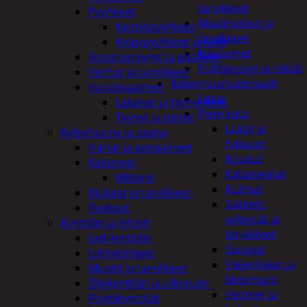
tarvikkeet
Pyyhkeet
Maaliruiskut ja
Keittiöpyyhkeet
tarvikkeet
Kylpypyyhkeet ja takit
Naulaimet
Sisustustyynyt ja päälliset
Pulttipyssyt ja räikät
Verhot ja tarvikkeet
Rakennusmateriaalit
Vuodevaatteet
Listat
Lakanat ja tyynynlinat
Pienrauta
Tyynyt ja peitot
Lukot ja
Kylpyhuone ja sauna
hakaset
Harjat ja pesuaineet
Koukut
Kalusteet
Kalustejalat
Mittarit
Kulmat
Kiukaat ja tarvikkeet
Sakkelit,
Tuoksut
pylpyrät ja
Kynttilät ja lyhdyt
tarvikkeet
Led-kynttilät
Saranat
Lyhtytelineet
Vaijerilukot ja
Muotit ja tarvikkeet
klemmarit
Öljykynttilät ja ulkotulet
Vetimet ja
Pöytäkynttilät