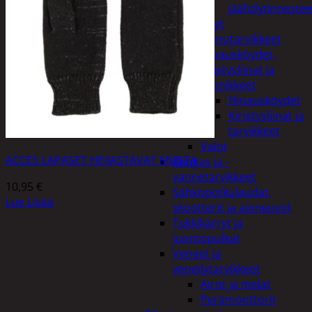
jäähdytinnestee
Öljyt
Perävaunutarvikkeet
Hinausköydet,
kiristysliinat ja
kiinnikkeet
Hinausköydet
Kiristysliinat ja
tarvikkeet
Valot
ACCES LAPASET HEIJASTAVAT MUSTA
Rengas ja -
vannetarvikkeet
10,95
€
Sähköpotkulaudat,
Lue Lisää
skootterit ja ajoneuvot
Tukkikärryt ja
juontopulkat
Veneet ja
veneilytarvikkeet
Airot ja melat
Perämoottorit