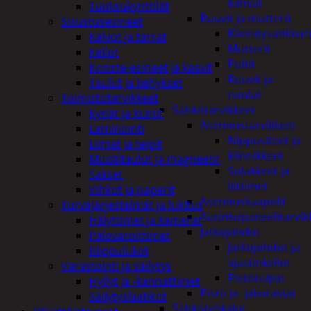
kahvat
Tuoksukynttilät
Ruuvit ja mutterit
Sisustusesineet
Kiinnitysankkuri
Kalvot ja tarrat
Mutterit
Kellot
Pultit
Koriste-esineet ja kasvit
Ruuvit ja
Taulut ja kehykset
naulat
Toimistotarvikkeet
Sähkötarvikkeet
Kynät ja kumit
Asennustarvikkeet
Laminointi
Nippusiteet ja
Liimat ja teipit
kiinnikkeet
Muistitaulut ja magneetit
Sulakkeet ja
Sakset
liittimet
Vihkot ja paperit
Asennuskaapelit
Turvajärjestelmät ja lukitus
Aurinkopaneelitarvik
Hälyttimet ja kamerat
Jatkojohdot
Palovaroittimet
Jatkojohdot ja
Riippulukot
ajastinkellot
Varastointi ja säilytys
Pistotulpat
Hyllyt ja -kannattimet
Pisto ja -jakorasiat
Säilytyslaatikot
Sähkötyökalut