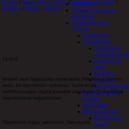
Etusivu
/
Vapaa-aika ja urheilu
/
Vaatteet ja asusteet
/
Apuvälineet
Vaatteet
/
Miehet
/
Hanskat
Hengityssuojaimet ja
desinfiointi
Henkilökohtainen
ATOM HEIJASTAVAT KINTAAT 11
hygienia
Deodorantit
Hiustenhoito
Hiusharjat ja
muotoilutuotte
14,50
€
Hiuspinnit ja
lenkit
Hiusvärit
Kintaat ovat heijastavaa materiaalia. Pehmeä ja lämmin
Hiusten ja
vuori. Kiristysremmi ranteessa. Tuote ei ole
parranleikkuuk
henkilönsuojain. Käytä pimeällä aina myös CE-merkittyä
Hammashygienia
heijastinta tai heijastinliiviä.
tuotteet
Kosmetiikka
Käsi ja jalkahoito
Käsivoiteet ja
Tilapäisesti loppu varastosta, tilaustuote.
rasvat