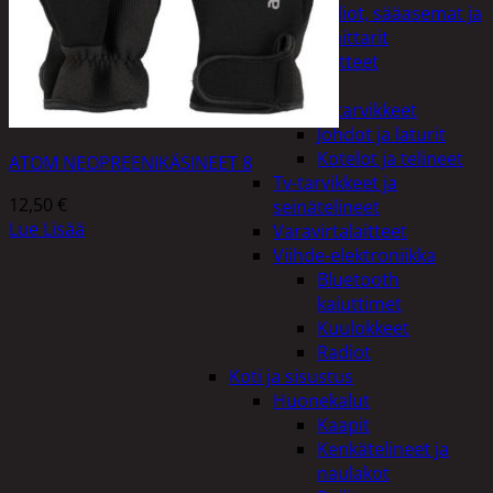
Kelloradiot, sääasemat ja
lämpömittarit
Oheislaitteet
Paristot
Puhelintarvikkeet
Johdot ja laturit
Kotelot ja telineet
ATOM NEOPREENIKÄSINEET 8
Tv-tarvikkeet ja
12,50
€
seinätelineet
Lue Lisää
Varavirtalaitteet
Viihde-elektroniikka
Bluetooth
kaiuttimet
Kuulokkeet
Radiot
Koti ja sisustus
Huonekalut
Kaapit
Kenkätelineet ja
naulakot