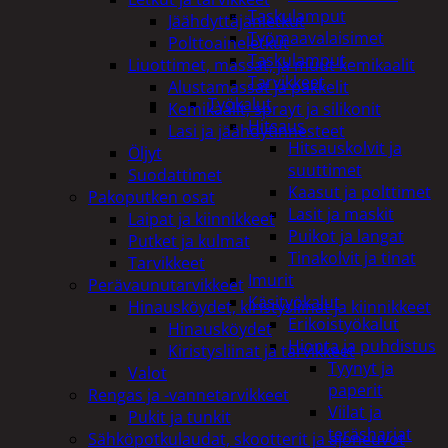
Taskulamput
Jäähdyttäjänletkut
Työmaavalaisimet
Polttoaineletkut
Taskulamput
Liuottimet, massat, ja muut kemikaalit
Tarvikkeet
Alustamassat ja pakkelit
Työkalut
Kemikaalit, sprayt ja silikonit
Hitsaus
Lasi ja jäähdytinnesteet
Hitsauskolvit ja
Öljyt
suuttimet
Suodattimet
Kaasut ja polttimet
Pakoputken osat
Lasit ja maskit
Laipat ja kiinnikkeet
Puikot ja langat
Putket ja kulmat
Tinakolvit ja tinat
Tarvikkeet
Imurit
Perävaunutarvikkeet
Käsityökalut
Hinausköydet, kiristysliinat ja kiinnikkeet
Erikoistyökalut
Hinausköydet
Hionta ja puhdistus
Kiristysliinat ja tarvikkeet
Tyynyt ja
Valot
paperit
Rengas ja -vannetarvikkeet
Viilat ja
Pukit ja tunkit
teräsharjat
Sähköpotkulaudat, skootterit ja ajoneuvot