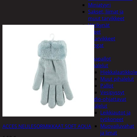
Miniatyyri
Sakset, liimat ja
muut tarvikkeet
Värikynät
Harrasteet
Käsityötarvikkeet
Langat
Lelut
Ilmapallot
Pihalelut
Hiekkalaatikkole
Muut pihalelut
Pallot
Vesipyssyt
Radio-ohjattavat
Sisälelut
Leikkiautot ja
työkoneet
Muovailuvahat
ACCES NEULESORMIKKAAT SOFT AQUA
ja limat