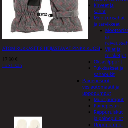
Kirveet ja
sahat
Moottorisahat
ja tarvikkeet
Moottoris
ja
raivaussa
ATOM RUKKASET 8 HEIJASTAVAT PINKKIKUOSI
Viilat ja
teräketjut
17,90
€
Oksasilppurit
Lue Lisää
Tukkisakset ja
sahapukit
Painepesurit,
vesiautomaatit ja
uppopumput
Muut pumput
Painepesurit
Reppuruiskut
ja painepullot
Uppopumput