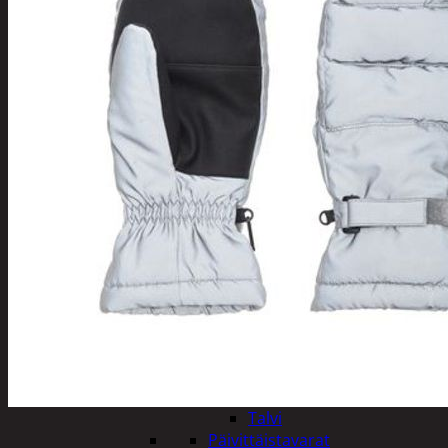
Tuotevalikoima
Poistotuotteet
Kausituotteet
Joulu
Joulu- ja kausivalot
Eläimet ja
tontut
Kyntteliköt
Valoketjut ja
kuusenvalot
Joulukoristeet
Kranssit ja
asetelmat
Tontut ja
muut
Joulutekstiilit
Paketointi
Marjastus
Talvi
Päivittäistavarat