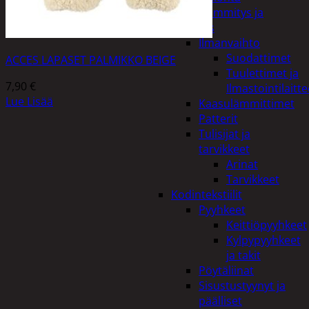
Kodin lämmitys ja
tuuletus
Ilmanvaihto
Suodattimet
ACCES LAPASET PALMIKKO BEIGE
Tuulettimet ja
7,90
€
Ilmastointilaitte
Lue Lisää
Kaasulämmittimet
Patterit
Tulisijat ja
tarvikkeet
Arinat
Tarvikkeet
Kodintekstiilit
Pyyhkeet
Keittiöpyyhkeet
Kylpypyyhkeet
ja takit
Pöytäliinat
Sisustustyynyt ja
päälliset