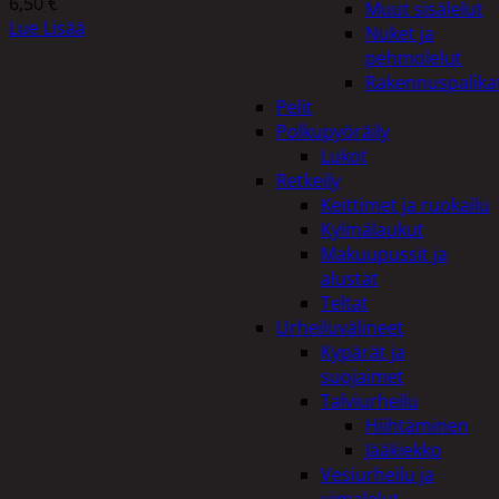
6,50
€
Muut sisälelut
Lue Lisää
Nuket ja
pehmolelut
Rakennuspalika
Pelit
Polkupyöräily
Lukot
Retkeily
Keittimet ja ruokailu
Kylmälaukut
Makuupussit ja
alustat
Teltat
Urheiluvälineet
Kypärät ja
suojaimet
Talviurheilu
Hiihtäminen
Jääkiekko
Vesiurheilu ja