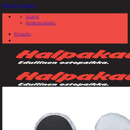
Skip to content
Sijainti
Asiakaspalvelu
Kirjaudu
Etsi: