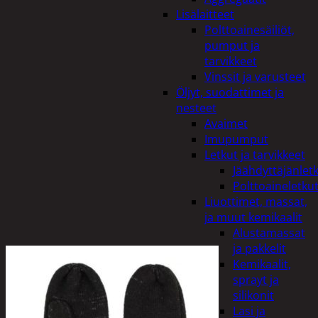
Lisälaitteet
Polttoainesäiliöt,
pumput ja
tarvikkeet
Vinssit ja varusteet
Öljyt, suodattimet ja
nesteet
Avaimet
Imupumput
Letkut ja tarvikkeet
Jäähdyttäjänlet
Polttoaineletku
Liuottimet, massat,
ja muut kemikaalit
Alustamassat
ja pakkelit
Kemikaalit,
sprayt ja
silikonit
Lasi ja