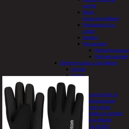
varret
Muut
siivoustarvikkeet
Roskapussit ja -
astiat
Sankot
Pesuaineet
Viemärinavausa
Yleispesuaineet
Eläintenruoka ja tarvikkeet
Jyrsijät
Kissat
Koirat
Linnut
Linnunpöntöt ja
ruokintalaudat
Linnunruoka
Kodin elektroniikka ja laitteet
Imurit ja tarvikkeet
Kaapelit ja johdot