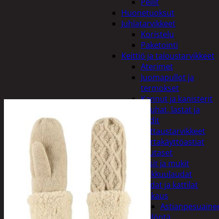
Peilit
Huonetuoksut
Juhlatarvikkeet
Koristelu
Paketointi
Keittiö ja taloustarvikkeet
Aterimet
Juomapullot ja
termokset
Kannut ja kanisterit
Kauhat, lastat ja
sudit
Kattaustarvikkeet
Kertakäyttöastiat
Lautaset
Lasit ja mukit
Leikkuulaudat
Padat ja kattilat
Tiskaus
Astianpesuaine
Säilöntä