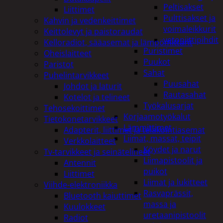
Peltisakset
Liittimet
Pulttisakset ja
Kahvin ja vedenkeittimet
voimaleikkurit
Keittolevyt ja paistoraudat
vetoniittipihdit
Kelloradiot, sääasemat ja lämpömittarit
Puristimet
Oheislaitteet
Puukot
Paristot
Sahat
Puhelintarvikkeet
Puusahat
Johdot ja laturit
Rautasahat
Kotelot ja telineet
Työkalusarjat
Tehosekoittimet
Korjaamotyökalut
Tietokonetarvikkeet
Lämmittimet
Adapterit, liittimet ja telakointiasemat
Liimat, massat, teipit
Verkkolaitteet
Köydet ja narut
Tv-tarvikkeet ja seinätelineet
Liimapistoolit ja
Antennit
puikot
Liittimet
Liimat ja lukitteet
Viihde-elektroniikka
Rasvaprässit,
Bluetooth kaiuttimet
massa ja
Kuulokkeet
uretaanipistoolit
Radiot