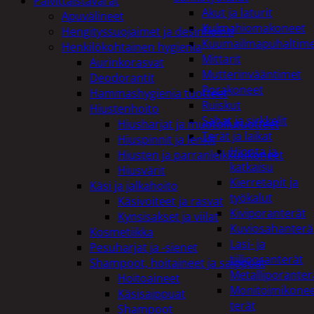
Päivittäistavarat
Akut ja laturit
Apuvälineet
Kulmahiomakoneet
Hengityssuojaimet ja desinfiointi
Kuumailmapuhaltim
Henkilökohtainen hygienia
Mittarit
Aurinkorasvat
Mutterinvääntimet
Deodorantit
Porakoneet
Hammashygienia tuotteet
Ruiskut
Hiustenhoito
Sahat ja sirkkelit
Hiusharjat ja muotoilutuotteet
Terät ja laikat
Hiuspinnit ja lenkit
Hionta ja
Hiusten ja parranleikkuukoneet
katkaisu
Hiusvärit
Kierretapit ja
Käsi ja jalkahoito
työkalut
Käsivoiteet ja rasvat
Kiviporanterät
Kynsisakset ja viilat
Kuviosahanterä
Kosmetiikka
Lasi- ja
Pesuharjat ja -sienet
tiiliporanterät
Shampoot, hoitaineet ja saippuat
Metalliporanter
Hoitoaineet
Monitoimikone
Käsisaippuat
terät
Shampoot