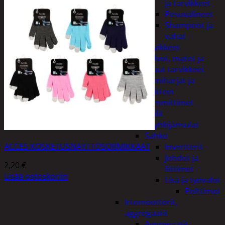
ja tarvikkeet
Pesuvälineet
Shampoot ja
vahat
Autotarvikkeet
Kalvot, matot ja
muut tarvikkeet
Lumiharjat ja
peitteet
Lämmittimet
Peilit
Pyyhkijänsulat
Sähkö
ACCES KOSKETUSNÄYTTÖSORMIKKAAT
Invertterit
Johdot ja
2,20
€
liittimet
Lisää ostoskoriin
Lisä ja työvalot
Polttimot
Irtomoottorit,
aggregaatit
Aggregaatit