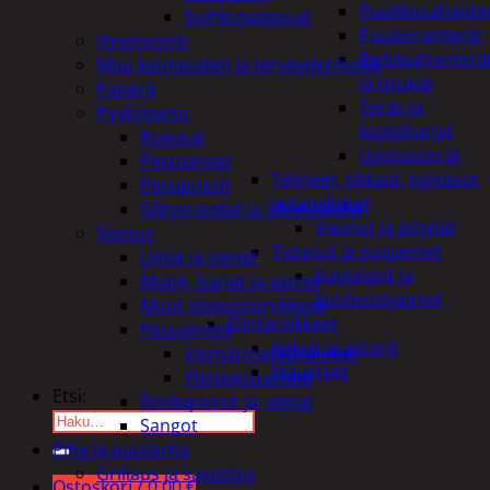
Puukkosahante
Suihkusaippuat
Puuporanterät
Hyvinvointi
Reikäsahanterä
Muu kauneuden ja terveydenhoito
ja istukat
Paperit
Teräs ja
Pyykinpesu
kuppiharjat
Kuivaus
Upotusterät
Pesuaineet
Telineet, tikkaat, työtasot
Pesupussit
ja tarvikkeet
Silitysraudat ja silityslaudat
Vaunut ja pöydät
Siivous
Työasut ja suojaimet
Liinat ja sienet
Suojalasit ja
Mopit, harjat ja varret
kuulosuojaimet
Muut siivoustarvikkeet
Elintarvikkeet
Pesuaineet
Keksit ja piparit
Viemärinavausaineet
Mausteet
Yleispesuaineet
Etsi:
Roskapussit ja -astiat
Sangot
Piha ja puutarha
Grillaus ja savustus
Ostoskori /
0,00
€