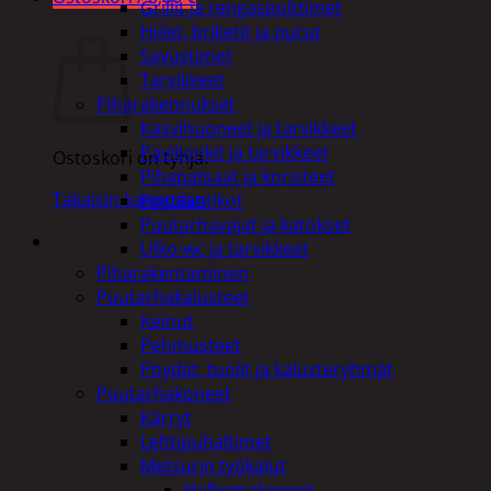
Grillit ja rengaspolttimet
Ostoskori
Hiilet, briketit ja purut
Savustimet
Tarvikkeet
Piharakennukset
Kasvihuoneet ja tarvikkeet
Paviljonkit ja tarvikkeet
Ostoskori on tyhjä.
Pihapatsaat ja koristeet
Takaisin kauppaan
Postilaatikot
Puutarhavajat ja katokset
Ulko-wc ja tarvikkeet
Piharakentaminen
Puutarhakalusteet
Keinut
Pehmusteet
Pöydät, tuolit ja kalusteryhmät
Puutarhakoneet
Kärryt
Lehtipuhaltimet
Metsurin työkalut
Halkomakoneet