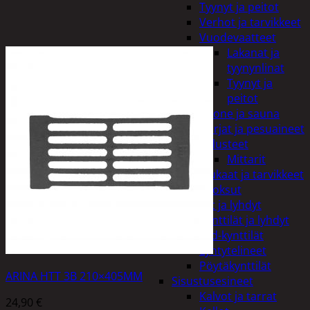
Tyynyt ja peitot
Verhot ja tarvikkeet
Vuodevaatteet
Lakanat ja
tyynynlinat
Tyynyt ja
peitot
Kylpyhuone ja sauna
Harjat ja pesuaineet
Kalusteet
Mittarit
Kiukaat ja tarvikkeet
Tuoksut
Kynttilät ja lyhdyt
Kynttilät ja lyhdyt
Led-kynttilät
Lyhtytelineet
Pöytäkynttilät
ARINA HTT 3B 210×405MM
Sisustusesineet
Kalvot ja tarrat
24,90
€