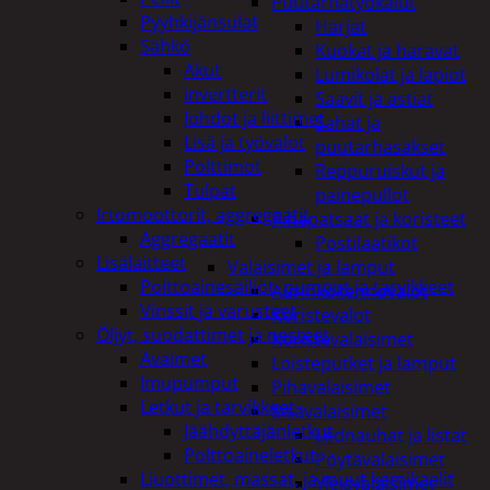
Puutarhatyökalut
Pyyhkijänsulat
Harjat
Sähkö
Kuokat ja haravat
Akut
Lumikolat ja lapiot
invertterit
Saavit ja astiat
Johdot ja liittimet
Sahat ja
Lisä ja työvalot
puutarhasakset
Polttimot
Reppuruiskut ja
Tulpat
painepullot
Irtomoottorit, aggregaatit
Pihapatsaat ja koristeet
Aggregaatit
Postilaatikot
Lisälaitteet
Valaisimet ja lamput
Polttoainesäiliöt, pumput ja tarvikkeet
Aurinkokennovalot
Vinssit ja varusteet
Koristevalot
Öljyt, suodattimet ja nesteet
Koristevalaisimet
Avaimet
Loisteputket ja lamput
Imupumput
Pihavalaisimet
Letkut ja tarvikkeet
Sisävalaisimet
Jäähdyttäjänletkut
Lednauhat ja listat
Polttoaineletkut
Pöytävalaisimet
Liuottimet, massat, ja muut kemikaalit
Yleisvalaisimet