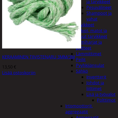
ja tarvikkeet
Pesuvälineet
Shampoot ja
vahat
Autotarvikkeet
Kalvot, matot ja
muut tarvikkeet
Lumiharjat ja
peitteet
Lämmittimet
KERAAMINEN TIIVISTENARU 3MM/3M
Peilit
Pyyhkijänsulat
13,50
€
Sähkö
Lisää ostoskoriin
Invertterit
Johdot ja
liittimet
Lisä ja työvalot
Polttimot
Irtomoottorit,
aggregaatit
Aggregaatit