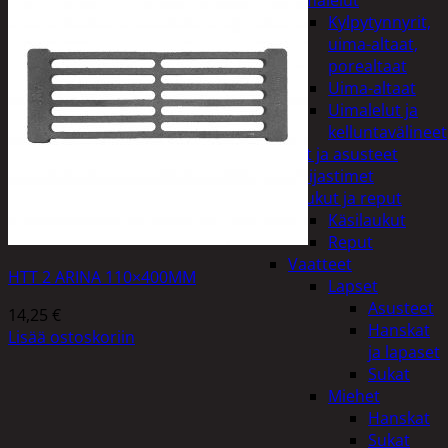
uimalelut
Kylpytynnyrit,
uima-altaat,
porealtaat
Uima-altaat
Uimalelut ja
kelluntavälineet
Vaatteet ja asusteet
Heijastimet
Laukut ja reput
Käsilaukut
Reput
Vaatteet
HTT 2 ARINA 110×400MM
Lapset
Asusteet
14,25
€
Hanskat
Lisää ostoskoriin
ja lapaset
Sukat
Miehet
Hanskat
Sukat