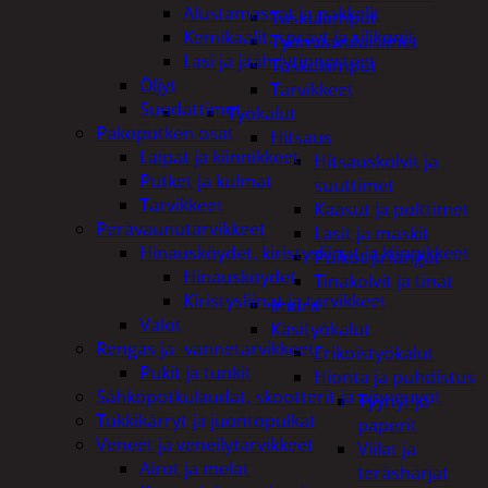
Alustamassat ja pakkelit
Taskulamput
Kemikaalit, sprayt ja silikonit
Työmaavalaisimet
Lasi ja jäähdytinnesteet
Taskulamput
Öljyt
Tarvikkeet
Suodattimet
Työkalut
Pakoputken osat
Hitsaus
Laipat ja kiinnikkeet
Hitsauskolvit ja
Putket ja kulmat
suuttimet
Tarvikkeet
Kaasut ja polttimet
Perävaunutarvikkeet
Lasit ja maskit
Hinausköydet, kiristysliinat ja kiinnikkeet
Puikot ja langat
Hinausköydet
Tinakolvit ja tinat
Kiristysliinat ja tarvikkeet
Imurit
Valot
Käsityökalut
Rengas ja -vannetarvikkeet
Erikoistyökalut
Pukit ja tunkit
Hionta ja puhdistus
Sähköpotkulaudat, skootterit ja ajoneuvot
Tyynyt ja
Tukkikärryt ja juontopulkat
paperit
Veneet ja veneilytarvikkeet
Viilat ja
Airot ja melat
teräsharjat