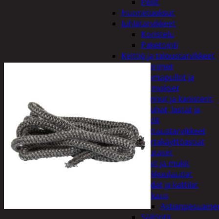
Peilit
Huonetuoksut
Juhlatarvikkeet
Koristelu
Paketointi
Keittiö ja taloustarvikkeet
Aterimet
Juomapullot ja
termokset
Kannut ja kanisterit
Kauhat, lastat ja
sudit
Kattaustarvikkeet
Kertakäyttöastiat
Lautaset
Lasit ja mukit
Leikkuulaudat
Padat ja kattilat
Tiskaus
Astianpesuaine
Säilöntä