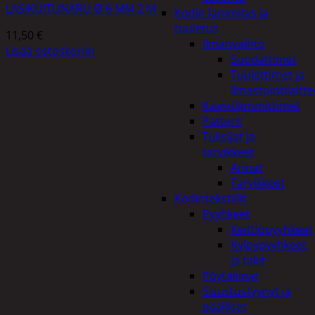
LASIKUITUNARU Ø 6 MM 2 M
Kodin lämmitys ja
tuuletus
11,50
€
Ilmanvaihto
Lisää ostoskoriin
Suodattimet
Tuulettimet ja
Ilmastointilaitte
Kaasulämmittimet
Patterit
Tulisijat ja
tarvikkeet
Arinat
Tarvikkeet
Kodintekstiilit
Pyyhkeet
Keittiöpyyhkeet
Kylpypyyhkeet
ja takit
Pöytäliinat
Sisustustyynyt ja
päälliset