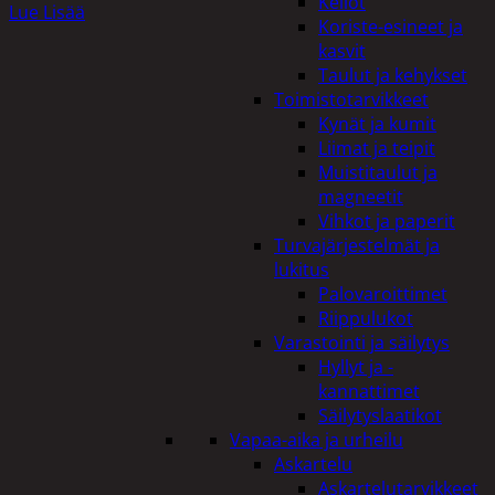
Kellot
Lue Lisää
Koriste-esineet ja
kasvit
Taulut ja kehykset
Toimistotarvikkeet
Kynät ja kumit
Liimat ja teipit
Muistitaulut ja
magneetit
Vihkot ja paperit
Turvajärjestelmät ja
lukitus
Palovaroittimet
Riippulukot
Varastointi ja säilytys
Hyllyt ja -
kannattimet
Säilytyslaatikot
Vapaa-aika ja urheilu
Askartelu
Askartelutarvikkeet