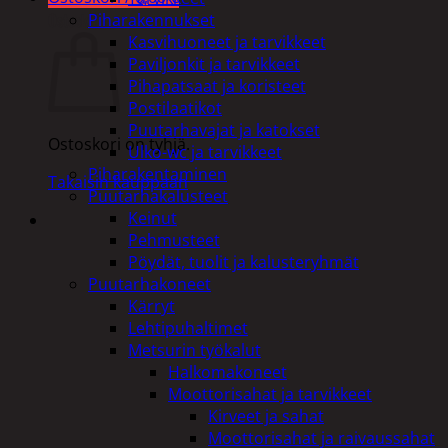
Ostoskori
Piharakennukset
Kasvihuoneet ja tarvikkeet
Paviljonkit ja tarvikkeet
Pihapatsaat ja koristeet
Postilaatikot
Puutarhavajat ja katokset
Ostoskori on tyhjä.
Ulko-wc ja tarvikkeet
Piharakentaminen
Takaisin kauppaan
Puutarhakalusteet
Keinut
Pehmusteet
Pöydät, tuolit ja kalusteryhmät
Puutarhakoneet
Kärryt
Lehtipuhaltimet
Metsurin työkalut
Halkomakoneet
Moottorisahat ja tarvikkeet
Kirveet ja sahat
Moottorisahat ja raivaussahat