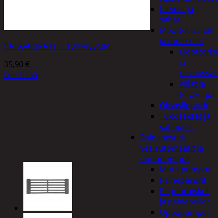
Kirveet ja
sahat
Moottorisahat
ja tarvikkeet
PATA-ARINA HTT 194×400MM
Moottoris
ja
35,90
€
raivaussa
Lue Lisää
Viilat ja
teräketjut
Oksasilppurit
Tukkisakset ja
sahapukit
Painepesurit,
vesiautomaatit ja
uppopumput
Muut pumput
Painepesurit
Reppuruiskut
ja painepullot
Uppopumput