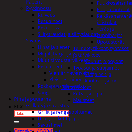
Paperit
Puukkosahante
Pyykinpesu
Puuporanterät
Kuivaus
Reikäsahanterä
Pesuaineet
ja istukat
Pesupussit
Teräs ja
Silitysraudat ja silityslaudat
kuppiharjat
Siivous
Upotusterät
Liinat ja sienet
Telineet, tikkaat, työtasot
Mopit, harjat ja varret
ja tarvikkeet
Muut siivoustarvikkeet
Vaunut ja pöydät
Pesuaineet
Työasut ja suojaimet
Viemärinavausaineet
Suojalasit ja
Yleispesuaineet
kuulosuojaimet
Roskapussit ja -astiat
Elintarvikkeet
Sangot
Keksit ja piparit
Piha ja puutarha
Mausteet
Grillaus ja savustus
Etsi:
Grillit ja rengaspolttimet
Hiilet, briketit ja purut
Savustimet
Ostoskori /
0,00
€
Tarvikkeet