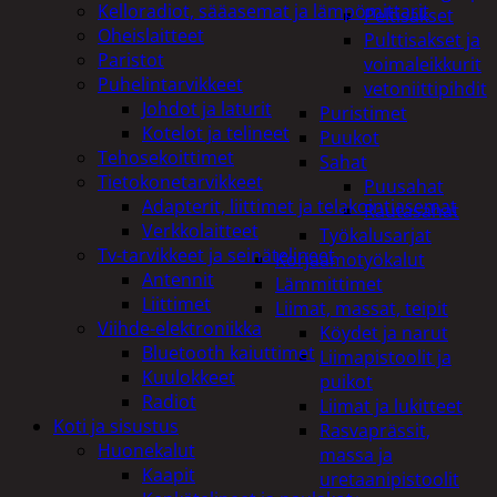
Kelloradiot, sääasemat ja lämpömittarit
Peltisakset
Oheislaitteet
Pulttisakset ja
Paristot
voimaleikkurit
Puhelintarvikkeet
vetoniittipihdit
Johdot ja laturit
Puristimet
Kotelot ja telineet
Puukot
Tehosekoittimet
Sahat
Tietokonetarvikkeet
Puusahat
Adapterit, liittimet ja telakointiasemat
Rautasahat
Verkkolaitteet
Työkalusarjat
Tv-tarvikkeet ja seinätelineet
Korjaamotyökalut
Antennit
Lämmittimet
Liittimet
Liimat, massat, teipit
Viihde-elektroniikka
Köydet ja narut
Bluetooth kaiuttimet
Liimapistoolit ja
Kuulokkeet
puikot
Radiot
Liimat ja lukitteet
Koti ja sisustus
Rasvaprässit,
Huonekalut
massa ja
Kaapit
uretaanipistoolit