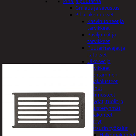
Piha ja puutarha
Grillaus ja savustus
Piharakennukset
Kasvihuoneet ja
tarvikkeet
Paviljonkit ja
tarvikkeet
Puutarhavajat ja
katokset
Ulko-wc ja
tarvikkeet
Piharakentaminen
Puutarhakalusteet
Keinut
Pehmusteet
Pöydät, tuolit ja
kalusteryhmät
Puutarhakoneet
Kärryt
Metsurin työkalut
Halkomakoneet