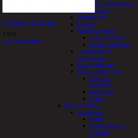
Kelloradiot, sääasemat ja
lämpömittarit
Oheislaitteet
HTT ARINA 1B 135×290
Paristot
Puhelintarvikkeet
7,50
€
Johdot ja laturit
Lisää ostoskoriin
Kotelot ja telineet
Tv-tarvikkeet ja
seinätelineet
Varavirtalaitteet
Viihde-elektroniikka
Bluetooth
kaiuttimet
Kuulokkeet
Radiot
Koti ja sisustus
Huonekalut
Kaapit
Kenkätelineet ja
naulakot