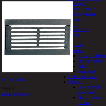
Miniatyyri
Sakset, liimat ja
muut tarvikkeet
Värikynät
Harrasteet
Käsityötarvikkeet
Langat
Lelut
Ilmapallot
Pihalelut
Hiekkalaatikkole
Muut pihalelut
Pallot
Vesipyssyt
Radio-ohjattavat
HTT 3K ARINA
Sisälelut
Leikkiautot ja
27,50
€
työkoneet
Lisää ostoskoriin
Muovailuvahat
ja limat