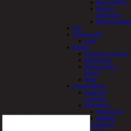
Muut sisälelut
Nuket ja
pehmolelut
Rakennuspalika
Pelit
Polkupyöräily
Lukot
Retkeily
Keittimet ja ruokailu
Kylmälaukut
Makuupussit ja
alustat
Teltat
Urheiluvälineet
Kypärät ja
suojaimet
Talviurheilu
Hiihtäminen
Jääkiekko
Vesiurheilu ja