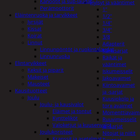
Kanootit ja sup-laudat
Hylsyt ja vääntimet
Perämoottorit
1"
Eläintenruoka ja tarvikkeet
1/2"
Jyrsijät
1/4"
Kissat
3/4"
Koirat
3/8
Linnut
Adapterit
Linnunpöntöt ja ruokintalaudat
Kärkisarjat
Linnunruoka
Räikät ja
Elintarvikkeet
vääntimet
Keksit ja piparit
Iskumeisselit
Makeiset
Jakoavaimet
Mausteet
Kiintoavaimet
Kausituotteet
ja -sarjat
Joulu
Kuusiokolo ja
Joulu- ja kausivalot
torx-avaimet
Eläimet ja tontut
Momenttiavaim
Kyntteliköt
Ruuvimeisselit
Valoketjut ja kuusenvalot
ja -sarjat
Joulukoristeet
Nitojat ja niitit
Kranssit ja asetelmat