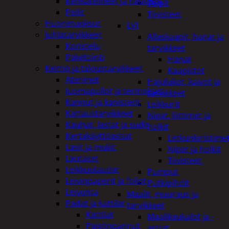
Kenkätelineet ja naulakot
Teipit
Peilit
Tiivisteet
Huonetuoksut
LVI
Juhlatarvikkeet
Allaskaapit, hanat ja
Koristelu
tarvikkeet
Paketointi
Hanat
Keittiö ja taloustarvikkeet
Kaapistot
Aterimet
Hajulukot, kaivot ja
Juomapullot ja termokset
tarvikkeet
Kannut ja kanisterit
Leikkurit
Kattaustarvikkeet
Nipat, liittimet ja
Kauhat, lastat ja sudit
holkit
Kertakäyttöastiat
Letkunkiristime
Lasit ja mukit
Nipat ja holkit
Lautaset
Tiivisteet
Leikkuulaudat
Pumput
Leivinpaperit ja foliot
Putkipihdit
Leivonta
Maalit, muuraus ja
Padat ja kattilat
tarvikkeet
Kattilat
Maalikaukalot ja -
Paistinpannut
astiat