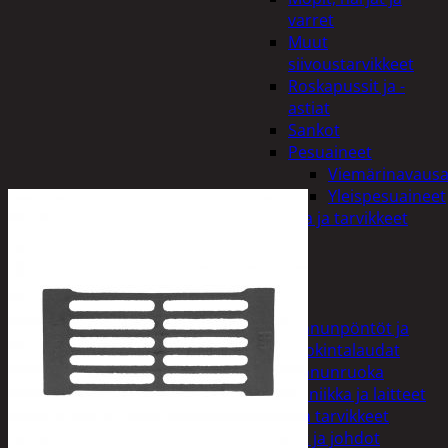
varret
Muut
siivoustarvikkeet
Roskapussit ja -
astiat
Sankot
Pesuaineet
Viemärinavausa
Yleispesuaineet
Eläintenruoka ja tarvikkeet
Jyrsijät
Kissat
Koirat
Linnut
Linnunpöntöt ja
ruokintalaudat
Linnunruoka
Kodin elektroniikka ja laitteet
Imurit ja tarvikkeet
Kaapelit ja johdot