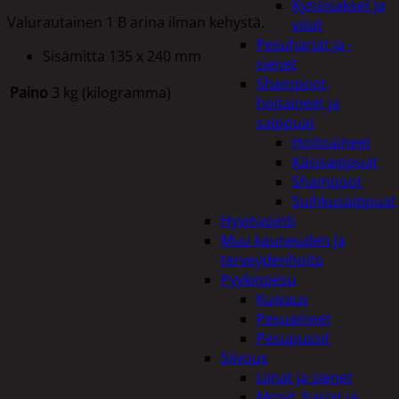
Kynsisakset ja
Valurautainen 1 B arina ilman kehystä.
viilat
Pesuharjat ja -
Sisämitta 135 x 240 mm
sienet
Shampoot,
Paino
3 kg (kilogramma)
hoitaineet ja
saippuat
Hoitoaineet
Käsisaippuat
Tutustu myös
Shampoot
Suihkusaippuat
Hyvinvointi
Muu kauneuden ja
terveydenhoito
Pyykinpesu
Kuivaus
Pesuaineet
Pesupussit
Siivous
Liinat ja sienet
Mopit, harjat ja