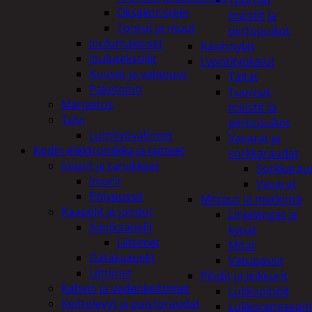
Tuurnat,
Oksakoristeet
meistit ja
Tontut ja muut
piirtopuikot
Joulumakeiset
Käsihöylät
Joulutekstiilit
Lyöntityökalut
Kuuset ja valopuut
Taltat
Paketointi
Tuurnat,
Marjastus
meistit ja
Talvi
piirtopuikot
Lumityövälineet
Vasarat ja
Kodin elektroniikka ja laitteet
sorkkaraudat
Imurit ja tarvikkeet
Sorkkarau
Imurit
Vasarat
Pölypussit
Mittaus ja merkintä
Kaapelit ja johdot
Linjalangat ja
Äänikaapelit
kynät
Liittimet
Mitat
Datakaapelit
Vatupassit
Liittimet
Pihdit ja leikkurit
Kahvin ja vedenkeittimet
Lukkopihdit
Keittolevyt ja paistoraudat
Lukkorengaspih