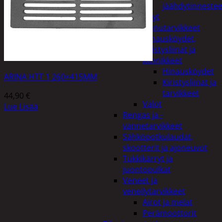
jäähdytinnestee
Öljyt
Perävaunutarvikkeet
Hinausköydet,
kiristysliinat ja
kiinnikkeet
Hinausköydet
ARINA HTT 1 260×415MM
Kiristysliinat ja
tarvikkeet
44,90
€
Valot
Lue Lisää
Rengas ja -
vannetarvikkeet
Sähköpotkulaudat,
skootterit ja ajoneuvot
Tukkikärryt ja
juontopulkat
Veneet ja
veneilytarvikkeet
Airot ja melat
Perämoottorit