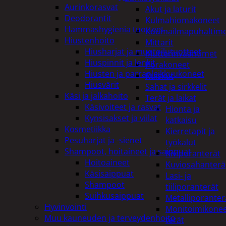
Aurinkorasvat
Akut ja laturit
Deodorantit
Kulmahiomakoneet
Hammashygienia tuotteet
Kuumailmapuhaltim
Hiustenhoito
Mittarit
Hiusharjat ja muotoilutuotteet
Mutterinvääntimet
Hiuspinnit ja lenkit
Porakoneet
Hiusten ja parranleikkuukoneet
Ruiskut
Hiusvärit
Sahat ja sirkkelit
Käsi ja jalkahoito
Terät ja laikat
Käsivoiteet ja rasvat
Hionta ja
Kynsisakset ja viilat
katkaisu
Kosmetiikka
Kierretapit ja
Pesuharjat ja -sienet
työkalut
Shampoot, hoitaineet ja saippuat
Kiviporanterät
Hoitoaineet
Kuviosahanterä
Käsisaippuat
Lasi- ja
Shampoot
tiiliporanterät
Suihkusaippuat
Metalliporanter
Hyvinvointi
Monitoimikone
Muu kauneuden ja terveydenhoito
terät