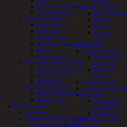
kahvat
Koriste-esineet ja kasvit
Ruuvit ja mutterit
Taulut ja kehykset
Kiinnitysankkuri
Toimistotarvikkeet
Mutterit
Kynät ja kumit
Pultit
Laminointi
Ruuvit ja
Liimat ja teipit
naulat
Muistitaulut ja magneetit
Sähkötarvikkeet
Sakset
Asennustarvikkeet
Vihkot ja paperit
Nippusiteet ja
Turvajärjestelmät ja lukitus
kiinnikkeet
Hälyttimet ja kamerat
Sulakkeet ja
Palovaroittimet
liittimet
Riippulukot
Asennuskaapelit
Varastointi ja säilytys
Aurinkopaneelitarvik
Hyllyt ja -kannattimet
Jatkojohdot
Säilytyslaatikot
Jatkojohdot ja
Päivittäistavarat
ajastinkellot
Apuvälineet
Pistotulpat
Hengityssuojaimet ja desinfiointi
Pisto ja -jakorasiat
Henkilökohtainen hygienia
Sähkötyökalut