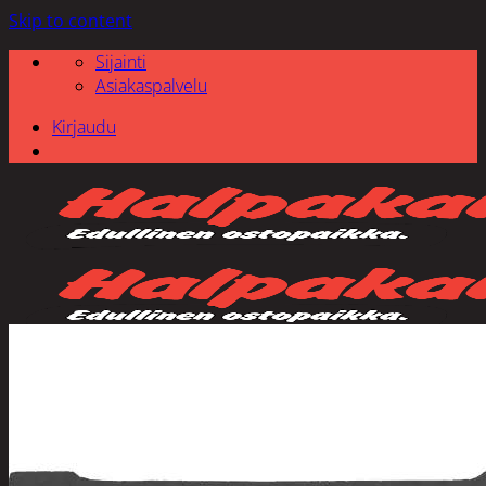
Skip to content
Sijainti
Asiakaspalvelu
Kirjaudu
Etsi: