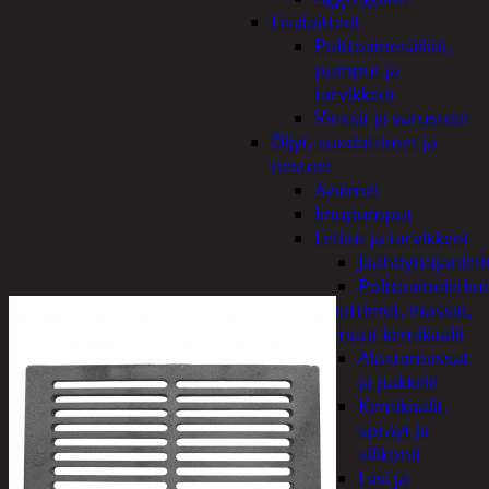
Lisälaitteet
Polttoainesäiliöt,
pumput ja
tarvikkeet
Vinssit ja varusteet
Öljyt, suodattimet ja
nesteet
Avaimet
Imupumput
Letkut ja tarvikkeet
Jäähdyttäjänlet
Polttoaineletku
Liuottimet, massat,
ja muut kemikaalit
Alustamassat
ja pakkelit
Kemikaalit,
sprayt ja
silikonit
Lasi ja