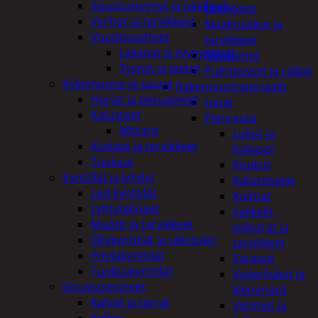
Sisustustyynyt ja päälliset
tarvikkeet
Verhot ja tarvikkeet
Maaliruiskut ja
Vuodevaatteet
tarvikkeet
Lakanat ja tyynynlinat
Naulaimet
Tyynyt ja peitot
Pulttipyssyt ja räikät
Kylpyhuone ja sauna
Rakennusmateriaalit
Harjat ja pesuaineet
Listat
Kalusteet
Pienrauta
Mittarit
Lukot ja
Kiukaat ja tarvikkeet
hakaset
Tuoksut
Koukut
Kynttilät ja lyhdyt
Kalustejalat
Led-kynttilät
Kulmat
Lyhtytelineet
Sakkelit,
Muotit ja tarvikkeet
pylpyrät ja
Öljykynttilät ja ulkotulet
tarvikkeet
Pöytäkynttilät
Saranat
Tuoksukynttilät
Vaijerilukot ja
Sisustusesineet
klemmarit
Kalvot ja tarrat
Vetimet ja
Kellot