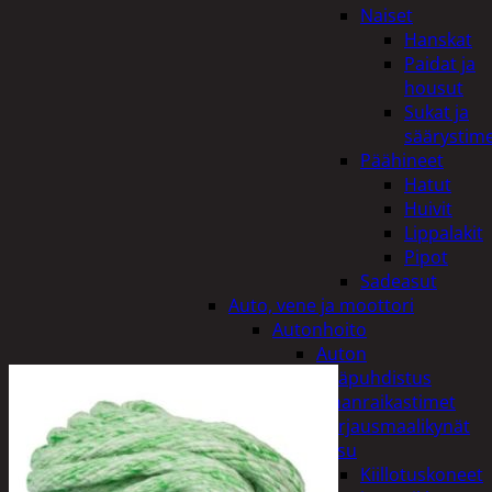
Naiset
Hanskat
Paidat ja
housut
Sukat ja
säärystim
Päähineet
Hatut
Huivit
Lippalakit
Pipot
Sadeasut
Auto, vene ja moottori
Autonhoito
Auton
sisäpuhdistus
Ilmanraikastimet
Korjausmaalikynät
Pesu
Kiillotuskoneet