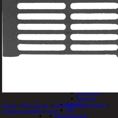
Tuotevalikoima
Poistotuotteet
Kausituotteet
Joulu
Joulu- ja kausivalot
Eläimet ja
tontut
Kyntteliköt
Valoketjut ja
kuusenvalot
Joulukoristeet
Kranssit ja
asetelmat
Tontut ja
muut
Joulutekstiilit
Paketointi
Marjastus
Etusivu
/
Koti ja sisustus
/
Kodin lämmitys ja tuuletus
/
Talvi
Tulisijat ja tarvikkeet
/
Arinat
Päivittäistavarat