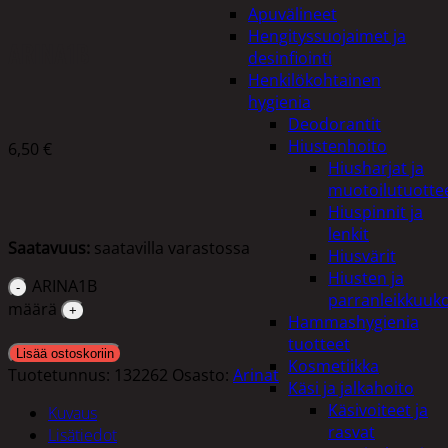
Apuvälineet
Hengityssuojaimet ja
ARINA1B
desinfiointi
Henkilökohtainen
hygienia
Deodorantit
Hiustenhoito
6,50
€
Hiusharjat ja
muotoilutuotte
Hiuspinnit ja
lenkit
Saatavuus:
saatavilla varastossa
Hiusvärit
Hiusten ja
ARINA1B
parranleikkuuk
määrä
Hammashygienia
tuotteet
Lisää ostoskoriin
Kosmetiikka
Tuotetunnus:
132262
Osasto:
Arinat
Käsi ja jalkahoito
Käsivoiteet ja
Kuvaus
rasvat
Lisätiedot