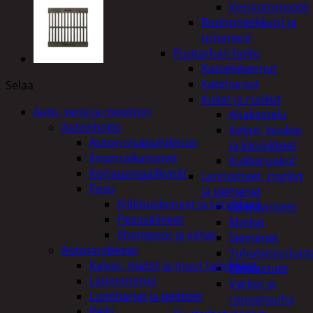
Vesiautomaatit
Ruohonleikkurit ja
trimmerit
Puutarhan hoito
Kastelukannut
Kateharsot
Selaa
Kukat ja ruukut
Auto, vene ja moottori
Altakastelu
Autonhoito
Ketjut, koukut
Auton sisäpuhdistus
ja kiinnikkeet
ilmanraikastimet
Kukkaruukut
Korjausmaalikynät
Lannoitteet, myrkyt
Pesu
ja siemenet
Kiillotuskoneet ja tarvikkeet
Lisäravinteet
Pesuvälineet
Myrkyt
Shampoot ja vahat
Siemenet
Autotarvikkeet
Tuholaistorjunt
Kalvot, matot ja muut tarvikkeet
Pensastuet
Lämmittimet
Verkot ja
Lumiharjat ja peitteet
reunanauha
Peilit