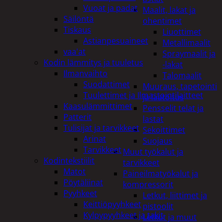
Vuoat ja padat
Maalit, lakat ja
Säilöntä
ohentimet
Tiskaus
Liuottimet
Astianpesuaineet
Metallimaalit
vaa'at
Spraymaalit ja
Kodin lämmitys ja tuuletus
-lakat
Ilmanvaihto
Talomaalit
Suodattimet
Muuraus, tapetointi
Tuulettimet ja Ilmastointilaitteet
ja laatoitus
Kaasulämmittimet
Pensselit telat ja
Patterit
lastat
Tulisijat ja tarvikkeet
Sekoittimet
Arinat
Suojaus
Tarvikkeet
Muut työkalut ja
Kodintekstiilit
tarvikkeet
Matot
Paineilmatyökalut ja
Pöytäliinat
kompressorit
Pyyhkeet
Letkut, liittimet ja
Keittiöpyyhkeet
pistoolit
Kylpypyyhkeet ja takit
Letkut ja muut