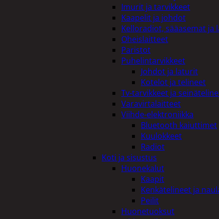
Imurit ja tarvikkeet
Kaapelit ja johdot
Kelloradiot, sääasemat ja 
Oheislaitteet
Paristot
Puhelintarvikkeet
Johdot ja laturit
Kotelot ja telineet
Tv-tarvikkeet ja seinäteline
Varavirtalaitteet
Viihde-elektroniikka
Bluetooth kaiuttimet
Kuulokkeet
Radiot
Koti ja sisustus
Huonekalut
Kaapit
Kenkätelineet ja naul
Peilit
Huonetuoksut