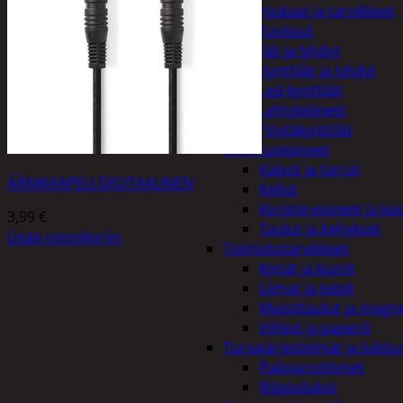
Kiukaat ja tarvikkeet
Tuoksut
Kynttilät ja lyhdyt
Kynttilät ja lyhdyt
Led-kynttilät
Lyhtytelineet
Pöytäkynttilät
Sisustusesineet
Kalvot ja tarrat
ÄÄNIKAAPELI DIGITAALINEN
Kellot
Koriste-esineet ja kas
3,99
€
Taulut ja kehykset
Lisää ostoskoriin
Toimistotarvikkeet
Kynät ja kumit
Liimat ja teipit
Muistitaulut ja magne
Vihkot ja paperit
Turvajärjestelmät ja lukitu
Palovaroittimet
Riippulukot