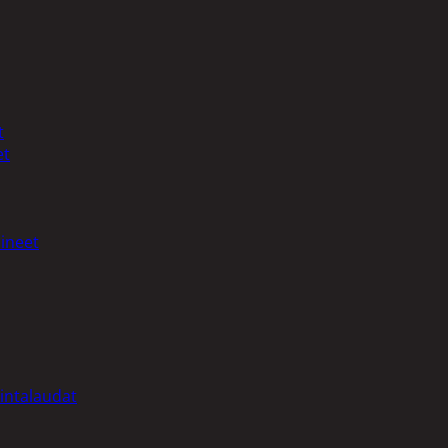
t
et
ineet
intalaudat