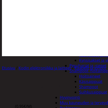
Henkilökohtainen hygienia
Deodorantit
Hiustenhoito
Hiusharjat ja m
Hiuspinnit ja len
Hiusvärit
Hiusten ja parr
Hammashygienia tuo
Kosmetiikka
Käsi ja jalkahoito
Käsivoiteet ja r
Kynsisakset ja vi
Pesuharjat ja -sienet
Etusivu
/
Kodin elektroniikka ja laitteet
/
Kaapelit ja johdot
Shampoot, hoitaineet
Hoitoaineet
Käsisaippuat
ANTENNIJOHTO 5M UROS/NAARAS
Shampoot
Suihkusaippuat
Hyvinvointi
Muu kauneuden ja tervey
(0.95€/M)