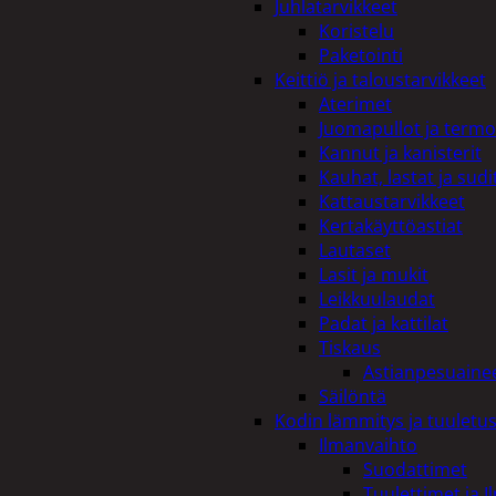
Juhlatarvikkeet
Koristelu
Paketointi
Keittiö ja taloustarvikkeet
Aterimet
Juomapullot ja termo
Kannut ja kanisterit
Kauhat, lastat ja sudi
Kattaustarvikkeet
Kertakäyttöastiat
Lautaset
Lasit ja mukit
Leikkuulaudat
Padat ja kattilat
Tiskaus
Astianpesuaine
Säilöntä
Kodin lämmitys ja tuuletu
Ilmanvaihto
Suodattimet
Tuulettimet ja I