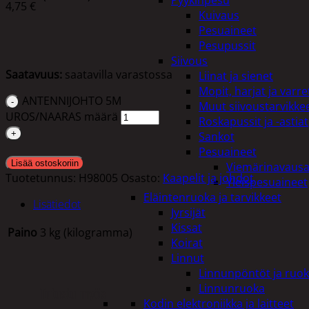
Pyykinpesu
4,75
€
Kuivaus
Pesuaineet
Pesupussit
Siivous
Saatavuus:
saatavilla varastossa
Liinat ja sienet
Mopit, harjat ja varre
ANTENNIJOHTO 5M
Muut siivoustarvikke
UROS/NAARAS määrä
Roskapussit ja -astiat
Sankot
Pesuaineet
Lisää ostoskoriin
Viemärinavausa
Tuotetunnus:
H98005
Osasto:
Kaapelit ja johdot
Yleispesuaineet
Eläintenruoka ja tarvikkeet
Lisätiedot
Jyrsijät
Kissat
Paino
3 kg (kilogramma)
Koirat
Linnut
Linnunpöntöt ja ruok
Linnunruoka
Tutustu myös
Kodin elektroniikka ja laitteet