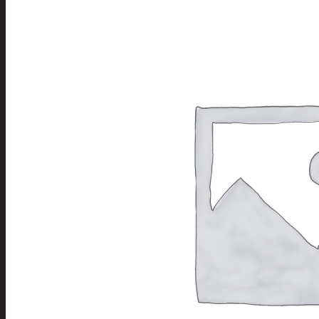
Tuotevalikoima
Poistotuotteet
Kausituotteet
Joulu
Joulu- ja kausivalot
Eläimet ja tontu
Kyntteliköt
Valoketjut ja k
Joulukoristeet
Kranssit ja ase
Tontut ja muut
Joulutekstiilit
Paketointi
Marjastus
Talvi
Päivittäistavarat
Apuvälineet
Hengityssuojaimet ja desin