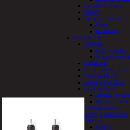
Kaasulämmittimet
Patterit
Tulisijat ja tarvikkeet
Arinat
Tarvikkeet
Kodintekstiilit
Pyyhkeet
Keittiöpyyhkeet
Kylpypyyhkeet ja
Pöytäliinat
Sisustustyynyt ja pääl
Tyynyt ja peitot
Verhot ja tarvikkeet
Vuodevaatteet
Lakanat ja tyyny
Tyynyt ja peitot
Kylpyhuone ja sauna
Harjat ja pesuaineet
Kalusteet
Mittarit