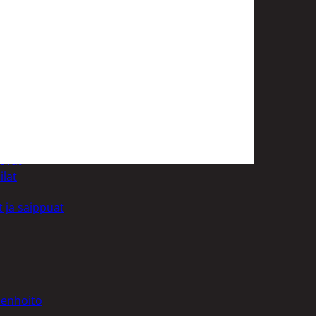
uotoilutuotteet
kit
anleikkuukoneet
tteet
asvat
ilat
 ja saippuat
denhoito