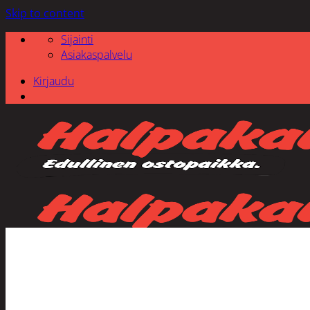
Skip to content
Sijainti
Asiakaspalvelu
Kirjaudu
Etsi: