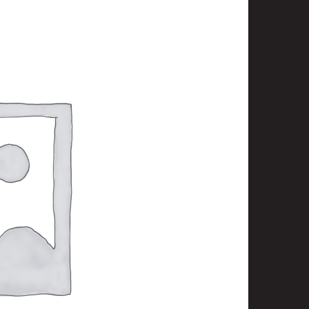
t
uusenvalot
telmat
fiointi