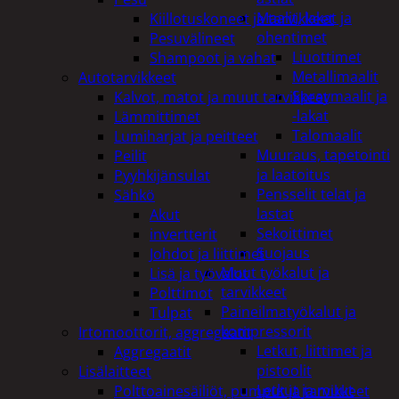
Maalit, lakat ja
Kiillotuskoneet ja tarvikkeet
ohentimet
Pesuvälineet
Liuottimet
Shampoot ja vahat
Metallimaalit
Autotarvikkeet
Spraymaalit ja
Kalvot, matot ja muut tarvikkeet
-lakat
Lämmittimet
Talomaalit
Lumiharjat ja peitteet
Muuraus, tapetointi
Peilit
ja laatoitus
Pyyhkijänsulat
Pensselit telat ja
Sähkö
lastat
Akut
Sekoittimet
invertterit
Suojaus
Johdot ja liittimet
Muut työkalut ja
Lisä ja työvalot
tarvikkeet
Polttimot
Paineilmatyökalut ja
Tulpat
kompressorit
Irtomoottorit, aggregaatit
Letkut, liittimet ja
Aggregaatit
pistoolit
Lisälaitteet
Letkut ja muut
Polttoainesäiliöt, pumput ja tarvikkeet