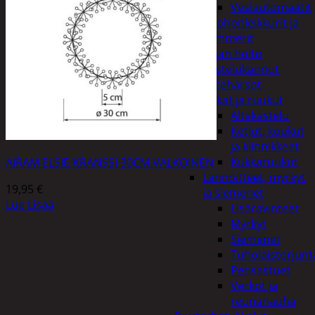
Vesiautomaatit
Ruohonleikkurit ja
trimmerit
Puutarhan hoito
Kastelukannut
Kateharsot
Kukat ja ruukut
Altakastelu
Ketjut, koukut
ja kiinnikkeet
Kukkaruukut
AIRAM ELSIE KRANSSI 30CM VALKOINEN
Lannoitteet, myrkyt
19,95
€
ja siemenet
Lue Lisää
Lisäravinteet
Myrkyt
Siemenet
Tuholaistorjunt
Pensastuet
Verkot ja
reunanauha