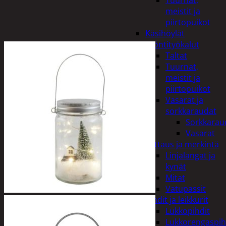
Tuurnat,
meistit ja
piirtopuikot
Käsihöylät
Lyöntityökalut
Taltat
Tuurnat,
meistit ja
piirtopuikot
Vasarat ja
sorkkaraudat
Sorkkarau
Vasarat
Mittaus ja merkintä
Linjalangat ja
kynät
Mitat
Vatupassit
Pihdit ja leikkurit
Lukkopihdit
Lukkorengaspih