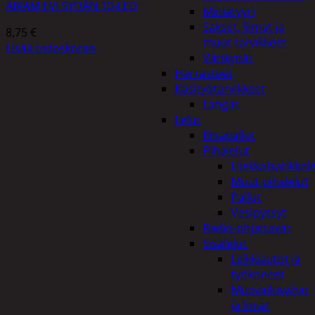
AIRAM EVI SYDÄN 10-LED
Miniatyyri
Sakset, liimat ja
8,75
€
muut tarvikkeet
Lisää ostoskoriin
Värikynät
Harrasteet
Käsityötarvikkeet
Langat
Lelut
Ilmapallot
Pihalelut
Hiekkalaatikkole
Muut pihalelut
Pallot
Vesipyssyt
Radio-ohjattavat
Sisälelut
Leikkiautot ja
työkoneet
Muovailuvahat
ja limat