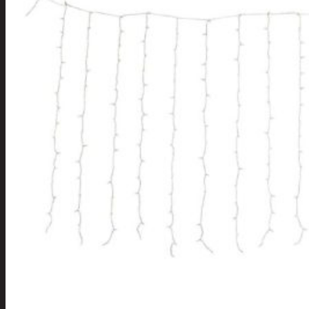
Tuotevalikoima
Poistotuotteet
Kausituotteet
Joulu
Joulu- ja kausivalot
Eläimet ja
tontut
Kyntteliköt
Valoketjut ja
kuusenvalot
Joulukoristeet
Kranssit ja
asetelmat
Tontut ja
muut
Joulutekstiilit
Paketointi
Marjastus
Talvi
Päivittäistavarat