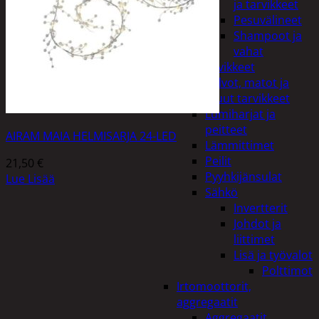
ja tarvikkeet
Pesuvälineet
Shampoot ja
vahat
Autotarvikkeet
Kalvot, matot ja
muut tarvikkeet
Lumiharjat ja
peitteet
AIRAM MAIA HELMISARJA 24-LED
Lämmittimet
Peilit
21,50
€
Pyyhkijänsulat
Lue Lisää
Sähkö
Invertterit
Johdot ja
liittimet
Lisä ja työvalot
Polttimot
Irtomoottorit,
aggregaatit
Aggregaatit