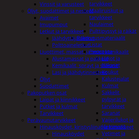
tarvikkeet
Vinssit ja varusteet
Maaliruiskut ja
Öljyt, suodattimet ja nesteet
tarvikkeet
Avaimet
Naulaimet
Imupumput
Pulttipyssyt ja räikät
Letkut ja tarvikkeet
Rakennusmateriaalit
Jäähdyttäjänletkut
Listat
Polttoaineletkut
Pienrauta
Liuottimet, massat, ja muut kemikaalit
Lukot ja
Alustamassat ja pakkelit
hakaset
Kemikaalit, sprayt ja silikonit
Koukut
Lasi ja jäähdytinnesteet
Kalustejalat
Öljyt
Kulmat
Suodattimet
Sakkelit,
Pakoputken osat
pylpyrät ja
Laipat ja kiinnikkeet
tarvikkeet
Putket ja kulmat
Saranat
Tarvikkeet
Vaijerilukot ja
Perävaunutarvikkeet
klemmarit
Hinausköydet, kiristysliinat ja kiinnikkeet
Vetimet ja
Hinausköydet