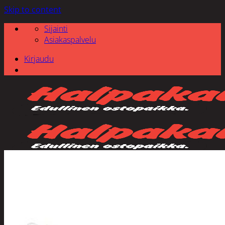
Skip to content
Sijainti
Asiakaspalvelu
Kirjaudu
Etsi: