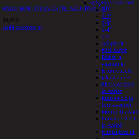
Hylsyt ja vääntimet
FINNLUMOR LED-VALOKETJU SÄDEHTIVÄ TÄHTI
1"
1/2"
39,95
€
1/4"
Lisää ostoskoriin
3/4"
3/8
Adapterit
Kärkisarjat
Räikät ja
vääntimet
Iskumeisselit
Jakoavaimet
Kiintoavaimet
ja -sarjat
Kuusiokolo ja
torx-avaimet
Momenttiavaim
Ruuvimeisselit
ja -sarjat
Nitojat ja niitit