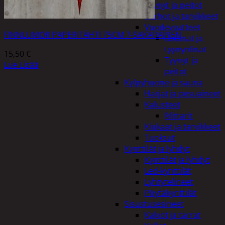
Tyynyt ja peitot
Verhot ja tarvikkeet
Vuodevaatteet
FINNLUMOR PAPERITÄHTI 75CM 7-SAKARAINEN
Lakanat ja
tyynynlinat
15,50
€
Tyynyt ja
Lue Lisää
peitot
Kylpyhuone ja sauna
Harjat ja pesuaineet
Kalusteet
Mittarit
Kiukaat ja tarvikkeet
Tuoksut
Kynttilät ja lyhdyt
Kynttilät ja lyhdyt
Led-kynttilät
Lyhtytelineet
Pöytäkynttilät
Sisustusesineet
Kalvot ja tarrat