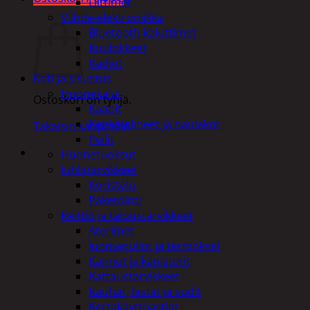
Liittimet
Ostoskori
Viihde-elektroniikka
Bluetooth kaiuttimet
Kuulokkeet
Radiot
Koti ja sisustus
Huonekalut
Ostoskori on tyhjä.
Kaapit
Kenkätelineet ja naulakot
Takaisin kauppaan
Peilit
Huonetuoksut
Juhlatarvikkeet
Koristelu
Paketointi
Keittiö ja taloustarvikkeet
Aterimet
Juomapullot ja termokset
Kannut ja kanisterit
Kattaustarvikkeet
Kauhat, lastat ja sudit
Kertakäyttöastiat