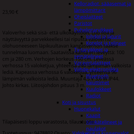
Kelloradiot, sääasemat ja
lämpömittarit
23,90
€
Oheislaitteet
Paristot
Puhelintarvikkeet
Valoverho sekä sisä- että ulkokäyttöön. Luo iloa ja
Johdot ja laturit
näyttävyyttä parvekkeellesi tai ripusta valoverho
Kotelot ja telineet
olohuoneeseen läpikuultavan kangasverhon taakse
Tv-tarvikkeet ja
tunnelmaa luomaan. Saatavissa kahta eri leveyttä: 100
seinätelineet
cm ja 280 cm. Verhojen korkeus 150 cm. Leveässä
Varavirtalaitteet
verhossa 15 valoketjua, yhteensä 240 lämpimän valkoista
Viihde-elektroniikka
lediä. Kapeassa verhossa 6 valoketjua, yhteensä 96
Bluetooth
lämpimän valkoista lediä. Muuntaja 4,5 V 3,6 W IP44.
kaiuttimet
Johto kirkas. Liitosjohdon pituus 3 m.
Kuulokkeet
Radiot
Koti ja sisustus
Huonekalut
Kaapit
Tilapäisesti loppu varastosta, tilaustuote.
Kenkätelineet ja
naulakot
Tuotetunnus:
9478802
Osasto:
Valoketjut ja kuusenvalot