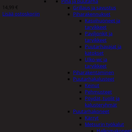
Piha ja puutarha
14,99
€
Grillaus ja savustus
Lisää ostoskoriin
Piharakennukset
Kasvihuoneet ja
tarvikkeet
Paviljonkit ja
tarvikkeet
Puutarhavajat ja
katokset
Ulko-wc ja
tarvikkeet
Piharakentaminen
Puutarhakalusteet
Keinut
Pehmusteet
Pöydät, tuolit ja
kalusteryhmät
Puutarhakoneet
Kärryt
Metsurin työkalut
Halkomakoneet