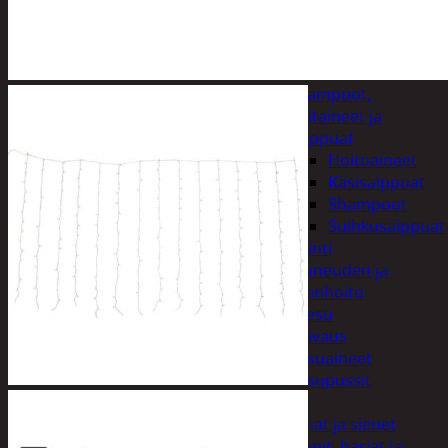
Kynsisakset ja
viilat
Pesuharjat ja -
sienet
Shampoot,
hoitaineet ja
saippuat
Hoitoaineet
Käsisaippuat
Shampoot
Suihkusaippuat
Hyvinvointi
Muu kauneuden ja
terveydenhoito
Pyykinpesu
Kuivaus
Pesuaineet
Pesupussit
Siivous
Liinat ja sienet
Mopit, harjat ja