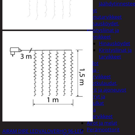
jäähdytinnestee
Öljyt
Perävaunutarvikkeet
Hinausköydet,
kiristysliinat ja
kiinnikkeet
Hinausköydet
Kiristysliinat ja
tarvikkeet
Valot
Rengas ja -
vannetarvikkeet
Sähköpotkulaudat,
skootterit ja ajoneuvot
Tukkikärryt ja
juontopulkat
Veneet ja
veneilytarvikkeet
Airot ja melat
Perämoottorit
AIRAM DIRE LEDVALOVERHO 96-LED