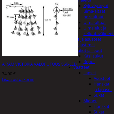
uimalelut
Kylpytynnyrit,
uima-altaat,
porealtaat
Uima-altaat
Uimalelut ja
kelluntavälineet
Vaatteet ja asusteet
Heijastimet
Laukut ja reput
Käsilaukut
Reput
AIRAM VICTORIA VALOPUTOUS 960-LED
Vaatteet
Lapset
74,90
€
Asusteet
Lisää ostoskoriin
Hanskat
ja lapaset
Sukat
Miehet
Hanskat
Sukat