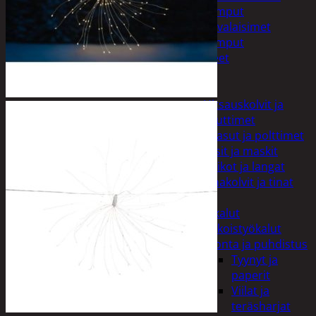
Taskulamput
Työmaavalaisimet
Taskulamput
Tarvikkeet
Työkalut
Hitsaus
Hitsauskolvit ja
suuttimet
Kaasut ja polttimet
Lasit ja maskit
Puikot ja langat
Tinakolvit ja tinat
Imurit
Käsityökalut
Erikoistyökalut
Hionta ja puhdistus
Tyynyt ja
paperit
Viilat ja
teräsharjat