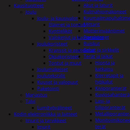
Akut ja laturit
Kausituotteet
Kulmahiomakoneet
Joulu
Kuumailmapuhaltim
Joulu- ja kausivalot
Mittarit
Eläimet ja tontut
Mutterinvääntimet
Kyntteliköt
Porakoneet
Valoketjut ja kuusenvalot
Ruiskut
Joulukoristeet
Sahat ja sirkkelit
Kranssit ja asetelmat
Terät ja laikat
Oksakoristeet
Hionta ja
Tontut ja muut
katkaisu
Joulumakeiset
Kierretapit ja
Joulutekstiilit
työkalut
Kuuset ja valopuut
Kiviporanterät
Paketointi
Kuviosahanterä
Marjastus
Lasi- ja
Talvi
tiiliporanterät
Lumityövälineet
Metalliporanter
Kodin elektroniikka ja laitteet
Monitoimikone
Imurit ja tarvikkeet
terät
Imurit