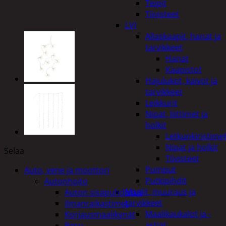
Teipit
Tiivisteet
LVI
Allaskaapit, hanat ja
tarvikkeet
Hanat
Kaapistot
Hajulukot, kaivot ja
tarvikkeet
Leikkurit
Nipat, liittimet ja
holkit
Letkunkiristime
Nipat ja holkit
Selaa
Tiivisteet
Pumput
Auto, vene ja moottori
Putkipihdit
Autonhoito
Maalit, muuraus ja
Auton sisäpuhdistus
tarvikkeet
ilmanraikastimet
Maalikaukalot ja -
Korjausmaalikynät
astiat
Pesu