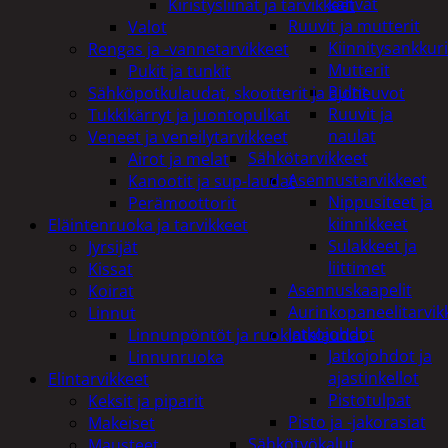
kahvat
Kiristysliinat ja tarvikkeet
Ruuvit ja mutterit
Valot
Kiinnitysankkuri
Rengas ja -vannetarvikkeet
Mutterit
Pukit ja tunkit
Pultit
Sähköpotkulaudat, skootterit ja ajoneuvot
Ruuvit ja
Tukkikärryt ja juontopulkat
naulat
Veneet ja veneilytarvikkeet
Sähkötarvikkeet
Airot ja melat
Asennustarvikkeet
Kanootit ja sup-laudat
Nippusiteet ja
Perämoottorit
kiinnikkeet
Eläintenruoka ja tarvikkeet
Sulakkeet ja
Jyrsijät
liittimet
Kissat
Asennuskaapelit
Koirat
Aurinkopaneelitarvik
Linnut
Jatkojohdot
Linnunpöntöt ja ruokintalaudat
Jatkojohdot ja
Linnunruoka
ajastinkellot
Elintarvikkeet
Pistotulpat
Keksit ja piparit
Pisto ja -jakorasiat
Makeiset
Sähkötyökalut
Mausteet