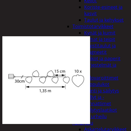
Kellot
Koriste-esineet ja
kasvit
Taulut ja kehykset
Toimistotarvikkeet
Kynät ja kumit
Liimat ja teipit
Muistitaulut ja
magneetit
Vihkot ja paperit
Turvajärjestelmät ja
lukitus
Palovaroittimet
Riippulukot
Varastointi ja säilytys
Hyllyt ja -
kannattimet
Säilytyslaatikot
Vapaa-aika ja urheilu
Askartelu
Askartelutarvikkeet