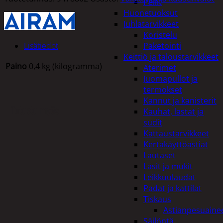
Peilit
Huonetuoksut
Juhlatarvikkeet
Koristelu
Lisätiedot
Paketointi
Keittiö ja taloustarvikkeet
Paino
0,4 kg (kilogramma)
Aterimet
Juomapullot ja
termokset
Kannut ja kanisterit
Tutustu myös
Kauhat, lastat ja
sudit
Kattaustarvikkeet
Kertakäyttöastiat
Lautaset
Lasit ja mukit
Leikkuulaudat
Padat ja kattilat
Tiskaus
Astianpesuaine
Säilöntä