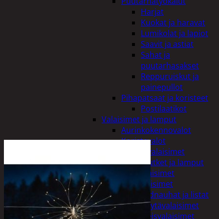
Puutarhatyökalut
Harjat
Kuokat ja haravat
Lumikolat ja lapiot
Saavit ja astiat
Sahat ja
puutarhasakset
Reppuruiskut ja
painepullot
Pihapatsaat ja koristeet
Postilaatikot
Valaisimet ja lamput
Aurinkokennovalot
Koristevalot
Koristevalaisimet
Loisteputket ja lamput
Pihavalaisimet
Sisävalaisimet
Lednauhat ja listat
Pöytävalaisimet
Yleisvalaisimet