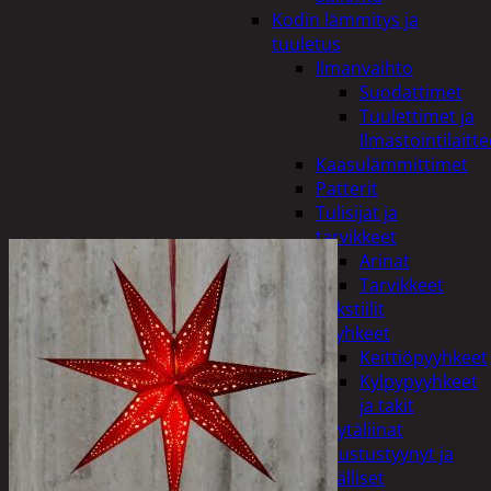
Kodin lämmitys ja
tuuletus
Ilmanvaihto
Suodattimet
Tuulettimet ja
Ilmastointilaitte
Kaasulämmittimet
Patterit
Tulisijat ja
tarvikkeet
Arinat
Tarvikkeet
Kodintekstiilit
Pyyhkeet
Keittiöpyyhkeet
Kylpypyyhkeet
ja takit
Pöytäliinat
Sisustustyynyt ja
päälliset