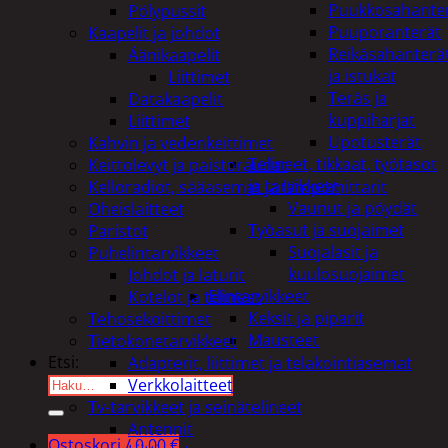
Puukkosahante
Pölypussit
Puuporanterät
Kaapelit ja johdot
Reikäsahanterä
Äänikaapelit
ja istukat
Liittimet
Teräs ja
Datakaapelit
kuppiharjat
Liittimet
Upotusterät
Kahvin ja vedenkeittimet
Telineet, tikkaat, työtasot
Keittolevyt ja paistoraudat
ja tarvikkeet
Kelloradiot, sääasemat ja lämpömittarit
Vaunut ja pöydät
Oheislaitteet
Työasut ja suojaimet
Paristot
Suojalasit ja
Puhelintarvikkeet
kuulosuojaimet
Johdot ja laturit
Elintarvikkeet
Kotelot ja telineet
Keksit ja piparit
Tehosekoittimet
Mausteet
Tietokonetarvikkeet
Etsi:
Adapterit, liittimet ja telakointiasemat
Verkkolaitteet
Tv-tarvikkeet ja seinätelineet
Antennit
Ostoskori /
0,00
€