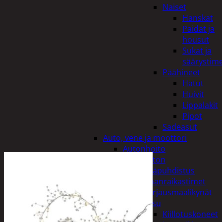
Naiset
Hanskat
Paidat ja
housut
Sukat ja
säärystim
Päähineet
Hatut
Huivit
Lippalakit
Pipot
Sadeasut
Auto, vene ja moottori
Autonhoito
Auton
sisäpuhdistus
Ilmanraikastimet
Korjausmaalikynät
Pesu
Kiillotuskoneet