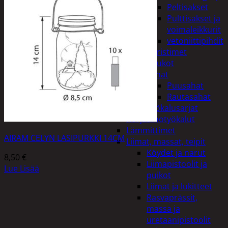
Peltisakset
Pulttisakset ja
voimaleikkurit
vetoniittipihdit
Puristimet
Puukot
Sahat
Puusahat
Rautasahat
Työkalusarjat
Korjaamotyökalut
Lämmittimet
AIRAM CELYN LASIPURKKI 14CM
Liimat, massat, teipit
Köydet ja narut
8,50
€
Liimapistoolit ja
Lue Lisää
puikot
Liimat ja lukitteet
Rasvaprässit,
massa ja
uretaanipistoolit