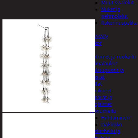
Muut sisälelut
Nuket ja
pehmolelut
Rakennuspalika
Pelit
Polkupyöräily
Lukot
Retkeily
Keittimet ja ruokailu
Kylmälaukut
Makuupussit ja
alustat
Teltat
Urheiluvälineet
Kypärät ja
suojaimet
Talviurheilu
Hiihtäminen
Jääkiekko
Vesiurheilu ja