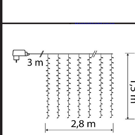
Apuvälineet
Hengityssuojaimet ja
desinfiointi
Henkilökohtainen
hygienia
Deodorantit
Hiustenhoito
Hiusharjat ja
muotoilutuotte
Hiuspinnit ja
lenkit
Hiusvärit
Hiusten ja
parranleikkuuk
Hammashygienia
tuotteet
Kosmetiikka
Käsi ja jalkahoito
Käsivoiteet ja
rasvat