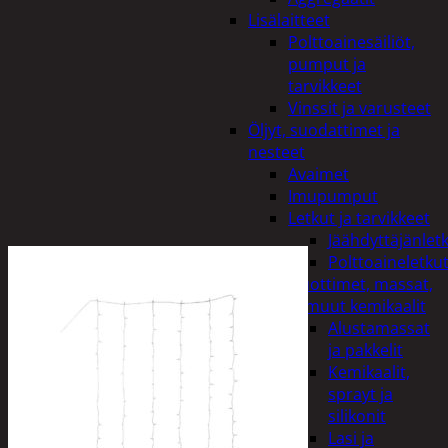
Lisälaitteet
Polttoainesäiliöt,
pumput ja
tarvikkeet
Vinssit ja varusteet
Öljyt, suodattimet ja
nesteet
Avaimet
Imupumput
Letkut ja tarvikkeet
Jäähdyttäjänlet
Polttoaineletku
Liuottimet, massat,
ja muut kemikaalit
Alustamassat
ja pakkelit
Kemikaalit,
sprayt ja
silikonit
Lasi ja