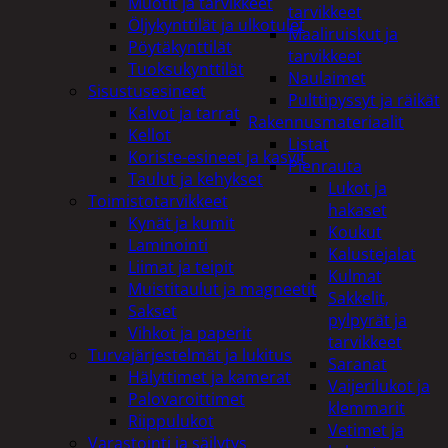
Muotit ja tarvikkeet
tarvikkeet
Öljykynttilät ja ulkotulet
Maaliruiskut ja
Pöytäkynttilät
tarvikkeet
Tuoksukynttilät
Naulaimet
Sisustusesineet
Pulttipyssyt ja räikät
Kalvot ja tarrat
Rakennusmateriaalit
Kellot
Listat
Koriste-esineet ja kasvit
Pienrauta
Taulut ja kehykset
Lukot ja
Toimistotarvikkeet
hakaset
Kynät ja kumit
Koukut
Laminointi
Kalustejalat
Liimat ja teipit
Kulmat
Muistitaulut ja magneetit
Sakkelit,
Sakset
pylpyrät ja
Vihkot ja paperit
tarvikkeet
Turvajärjestelmät ja lukitus
Saranat
Hälyttimet ja kamerat
Vaijerilukot ja
Palovaroittimet
klemmarit
Riippulukot
Vetimet ja
Varastointi ja säilytys