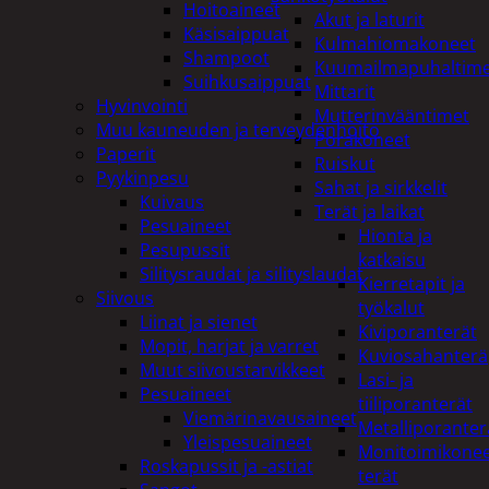
Hoitoaineet
Akut ja laturit
Käsisaippuat
Kulmahiomakoneet
Shampoot
Kuumailmapuhaltim
Suihkusaippuat
Mittarit
Hyvinvointi
Mutterinvääntimet
Muu kauneuden ja terveydenhoito
Porakoneet
Paperit
Ruiskut
Pyykinpesu
Sahat ja sirkkelit
Kuivaus
Terät ja laikat
Pesuaineet
Hionta ja
Pesupussit
katkaisu
Silitysraudat ja silityslaudat
Kierretapit ja
Siivous
työkalut
Liinat ja sienet
Kiviporanterät
Mopit, harjat ja varret
Kuviosahanterä
Muut siivoustarvikkeet
Lasi- ja
Pesuaineet
tiiliporanterät
Viemärinavausaineet
Metalliporanter
Yleispesuaineet
Monitoimikone
Roskapussit ja -astiat
terät