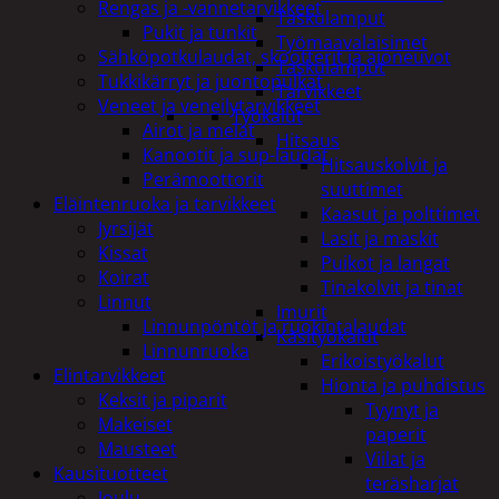
Rengas ja -vannetarvikkeet
Taskulamput
Pukit ja tunkit
Työmaavalaisimet
Sähköpotkulaudat, skootterit ja ajoneuvot
Taskulamput
Tukkikärryt ja juontopulkat
Tarvikkeet
Veneet ja veneilytarvikkeet
Työkalut
Airot ja melat
Hitsaus
Kanootit ja sup-laudat
Hitsauskolvit ja
Perämoottorit
suuttimet
Eläintenruoka ja tarvikkeet
Kaasut ja polttimet
Jyrsijät
Lasit ja maskit
Kissat
Puikot ja langat
Koirat
Tinakolvit ja tinat
Linnut
Imurit
Linnunpöntöt ja ruokintalaudat
Käsityökalut
Linnunruoka
Erikoistyökalut
Elintarvikkeet
Hionta ja puhdistus
Keksit ja piparit
Tyynyt ja
Makeiset
paperit
Mausteet
Viilat ja
Kausituotteet
teräsharjat
Joulu