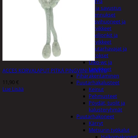
Piha ja puutarha
Grillaus ja savustus
Piharakennukset
Kasvihuoneet ja
tarvikkeet
Paviljonkit ja
tarvikkeet
Puutarhavajat ja
katokset
Ulko-wc ja
tarvikkeet
ACCES KORVALAPUT PITKÄ PINGVIINI MINTTU
Piharakentaminen
11,90
€
Puutarhakalusteet
Lue Lisää
Keinut
Pehmusteet
Pöydät, tuolit ja
kalusteryhmät
Puutarhakoneet
Kärryt
Metsurin työkalut
Halkomakoneet