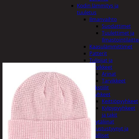
Kodin lämmitys ja
tuuletus
Ilmanvaihto
Suodattimet
Tuulettimet ja
Ilmastointilaitte
Kaasulämmittimet
Patterit
Tulisijat ja
tarvikkeet
Arinat
Tarvikkeet
Kodintekstiilit
Pyyhkeet
Keittiöpyyhkeet
Kylpypyyhkeet
ja takit
Pöytäliinat
Sisustustyynyt ja
päälliset