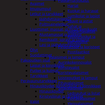
Puutarhatyökalut
Avaimet
Harjat
Imupumput
Kuokat ja haravat
Letkut ja tarvikkeet
Lumikolat ja lapiot
Jäähdyttäjänletkut
Saavit ja astiat
Polttoaineletkut
Sahat ja
Liuottimet, massat, ja muut kemikaalit
puutarhasakset
Alustamassat ja pakkelit
Reppuruiskut ja
Kemikaalit, sprayt ja silikonit
painepullot
Lasi ja jäähdytinnesteet
Pihapatsaat ja koristeet
Öljyt
Postilaatikot
Suodattimet
Valaisimet ja lamput
Pakoputken osat
Aurinkokennovalot
Laipat ja kiinnikkeet
Koristevalot
Putket ja kulmat
Koristevalaisimet
Tarvikkeet
Loisteputket ja lamput
Perävaunutarvikkeet
Pihavalaisimet
Hinausköydet, kiristysliinat ja kiinnikkeet
Sisävalaisimet
Hinausköydet
Lednauhat ja listat
Kiristysliinat ja tarvikkeet
Pöytävalaisimet
Valot
Yleisvalaisimet