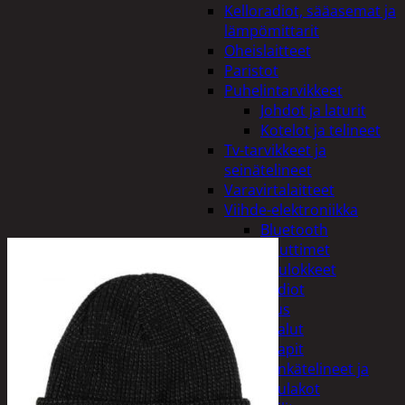
Kelloradiot, sääasemat ja
lämpömittarit
Oheislaitteet
Paristot
Puhelintarvikkeet
Johdot ja laturit
Kotelot ja telineet
Tv-tarvikkeet ja
seinätelineet
Varavirtalaitteet
Viihde-elektroniikka
Bluetooth
kaiuttimet
Kuulokkeet
Radiot
Koti ja sisustus
Huonekalut
Kaapit
Kenkätelineet ja
naulakot