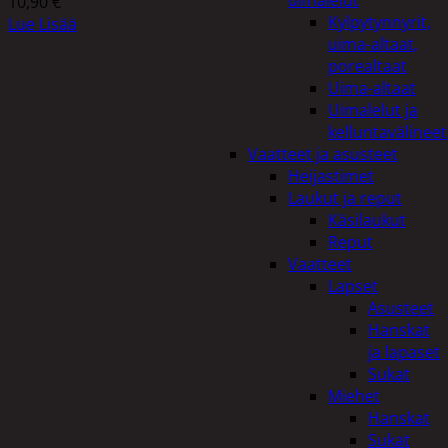
uimalelut
10,90
€
Kylpytynnyrit,
Lue Lisää
uima-altaat,
porealtaat
Uima-altaat
Uimalelut ja
kelluntavälineet
Vaatteet ja asusteet
Heijastimet
Laukut ja reput
Käsilaukut
Reput
Vaatteet
Lapset
Asusteet
Hanskat
ja lapaset
Sukat
Miehet
Hanskat
Sukat