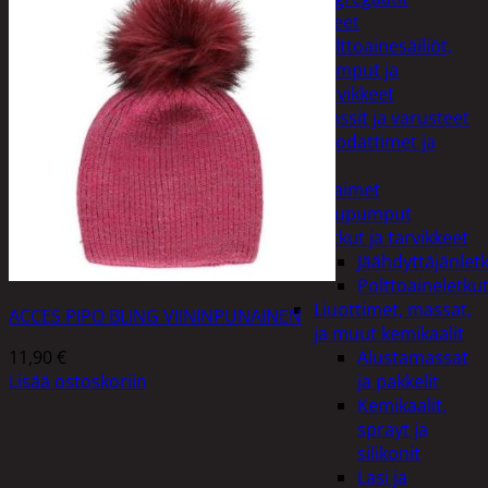
Lisälaitteet
Polttoainesäiliöt,
pumput ja
tarvikkeet
Vinssit ja varusteet
Öljyt, suodattimet ja
nesteet
Avaimet
Imupumput
Letkut ja tarvikkeet
Jäähdyttäjänlet
Polttoaineletku
Liuottimet, massat,
ACCES PIPO BLING VIININPUNAINEN
ja muut kemikaalit
11,90
€
Alustamassat
Lisää ostoskoriin
ja pakkelit
Kemikaalit,
sprayt ja
silikonit
Lasi ja