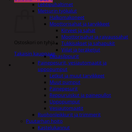
Lehtipuhaltimet
Ostoskori
Metsurin työkalut
Halkomakoneet
Moottorisahat ja tarvikkeet
Kirveet ja sahat
Moottorisahat ja raivaussahat
Ostoskori on tyhjä.
Tukkisakset ja sahapukit
Viilat ja teräketjut
Takaisin kauppaan
Oksasilppurit
Painepesurit, vesiautomaatit ja
uppopumput
Letkut ja muut tarvikkeet
Muut pumput
Painepesurit
Reppuruiskut ja painepullot
Uppopumput
Vesiautomaatit
Ruohonleikkurit ja trimmerit
Puutarhan hoito
Kastelukannut