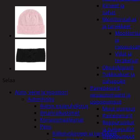
Kirveet ja
sahat
Moottorisahat
ja tarvikkeet
Moottoris
ja
raivaussa
Viilat ja
teräketjut
Oksasilppurit
Tukkisakset ja
Selaa
sahapukit
Painepesurit,
Auto, vene ja moottori
vesiautomaatit ja
Autonhoito
uppopumput
Auton sisäpuhdistus
Muut pumput
ilmanraikastimet
Painepesurit
Korjausmaalikynät
Reppuruiskut
Pesu
ja painepullot
Kiillotuskoneet ja tarvikkeet
Uppopumput