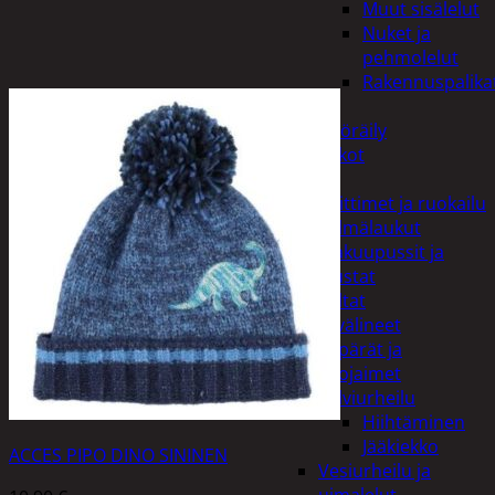
Muut sisälelut
Nuket ja
pehmolelut
Rakennuspalika
Pelit
Polkupyöräily
Lukot
Retkeily
Keittimet ja ruokailu
Kylmälaukut
Makuupussit ja
alustat
Teltat
Urheiluvälineet
Kypärät ja
suojaimet
Talviurheilu
Hiihtäminen
Jääkiekko
ACCES PIPO DINO SININEN
Vesiurheilu ja