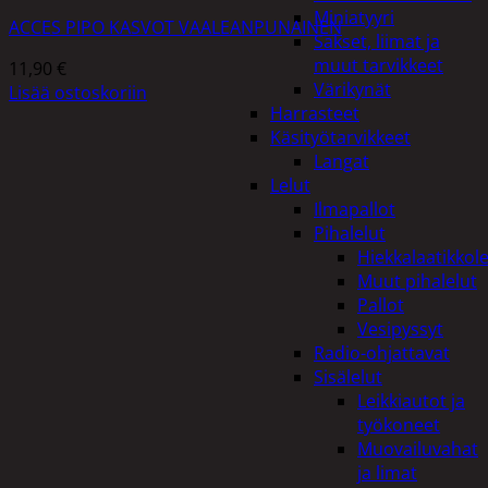
Miniatyyri
ACCES PIPO KASVOT VAALEANPUNAINEN
Sakset, liimat ja
muut tarvikkeet
11,90
€
Värikynät
Lisää ostoskoriin
Harrasteet
Käsityötarvikkeet
Langat
Lelut
Ilmapallot
Pihalelut
Hiekkalaatikkole
Muut pihalelut
Pallot
Vesipyssyt
Radio-ohjattavat
Sisälelut
Leikkiautot ja
työkoneet
Muovailuvahat
ja limat