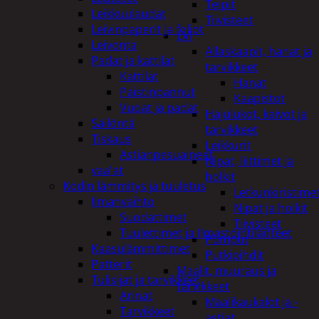
Teipit
Leikkuulaudat
Tiivisteet
Leivinpaperit ja foliot
LVI
Leivonta
Allaskaapit, hanat ja
Padat ja kattilat
tarvikkeet
Kattilat
Hanat
Paistinpannut
Kaapistot
Vuoat ja padat
Hajulukot, kaivot ja
Säilöntä
tarvikkeet
Tiskaus
Leikkurit
Astianpesuaineet
Nipat, liittimet ja
vaa'at
holkit
Kodin lämmitys ja tuuletus
Letkunkiristime
Ilmanvaihto
Nipat ja holkit
Suodattimet
Tiivisteet
Tuulettimet ja Ilmastointilaitteet
Pumput
Kaasulämmittimet
Putkipihdit
Patterit
Maalit, muuraus ja
Tulisijat ja tarvikkeet
tarvikkeet
Arinat
Maalikaukalot ja -
Tarvikkeet
astiat