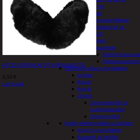
varret
Muut
siivoustarvikkeet
Roskapussit ja -
astiat
Sankot
Pesuaineet
Viemärinavausa
Yleispesuaineet
ACCES KORVALAPUT KARVA MUSTA
Eläintenruoka ja tarvikkeet
Jyrsijät
6,50
€
Kissat
Lue Lisää
Koirat
Linnut
Linnunpöntöt ja
ruokintalaudat
Linnunruoka
Kodin elektroniikka ja laitteet
Imurit ja tarvikkeet
Kaapelit ja johdot