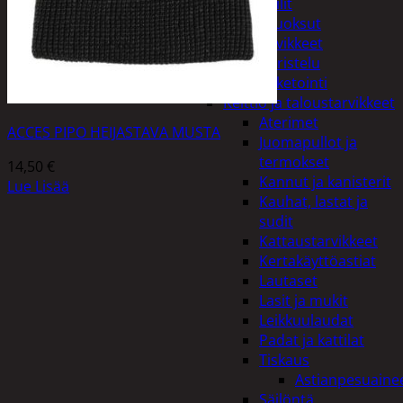
Peilit
Huonetuoksut
Juhlatarvikkeet
Koristelu
Paketointi
Keittiö ja taloustarvikkeet
Aterimet
ACCES PIPO HEIJASTAVA MUSTA
Juomapullot ja
termokset
14,50
€
Kannut ja kanisterit
Lue Lisää
Kauhat, lastat ja
sudit
Kattaustarvikkeet
Kertakäyttöastiat
Lautaset
Lasit ja mukit
Leikkuulaudat
Padat ja kattilat
Tiskaus
Astianpesuaine
Säilöntä