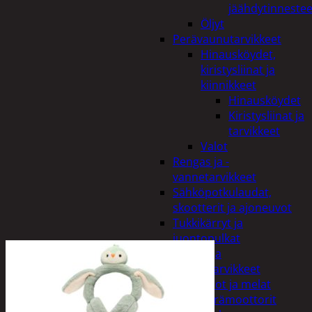
jäähdytinnestee
Öljyt
Perävaunutarvikkeet
Hinausköydet,
kiristysliinat ja
kiinnikkeet
Hinausköydet
Kiristysliinat ja
tarvikkeet
Valot
Rengas ja -
vannetarvikkeet
Sähköpotkulaudat,
skootterit ja ajoneuvot
Tukkikärryt ja
juontopulkat
Veneet ja
veneilytarvikkeet
Airot ja melat
Perämoottorit