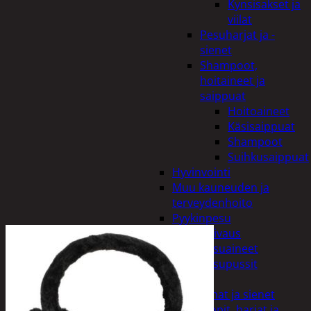
Kynsisakset ja
viilat
Pesuharjat ja -
sienet
Shampoot,
hoitaineet ja
saippuat
Hoitoaineet
Käsisaippuat
Shampoot
Suihkusaippuat
Hyvinvointi
Muu kauneuden ja
terveydenhoito
Pyykinpesu
Kuivaus
Pesuaineet
Pesupussit
Siivous
Liinat ja sienet
Mopit, harjat ja