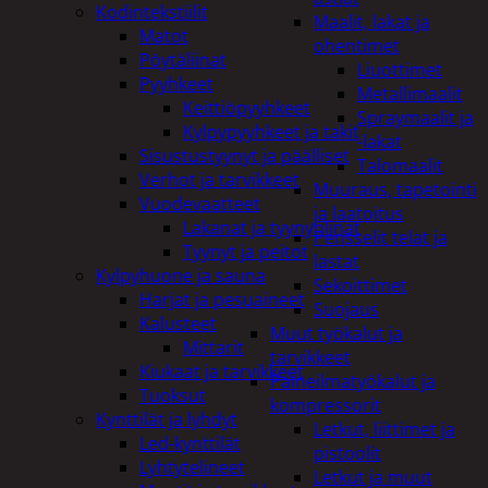
Kodintekstiilit
Maalit, lakat ja
Matot
ohentimet
Pöytäliinat
Liuottimet
Pyyhkeet
Metallimaalit
Keittiöpyyhkeet
Spraymaalit ja
Kylpypyyhkeet ja takit
-lakat
Sisustustyynyt ja päälliset
Talomaalit
Verhot ja tarvikkeet
Muuraus, tapetointi
Vuodevaatteet
ja laatoitus
Lakanat ja tyynynlinat
Pensselit telat ja
Tyynyt ja peitot
lastat
Kylpyhuone ja sauna
Sekoittimet
Harjat ja pesuaineet
Suojaus
Kalusteet
Muut työkalut ja
Mittarit
tarvikkeet
Kiukaat ja tarvikkeet
Paineilmatyökalut ja
Tuoksut
kompressorit
Kynttilät ja lyhdyt
Letkut, liittimet ja
Led-kynttilät
pistoolit
Lyhtytelineet
Letkut ja muut