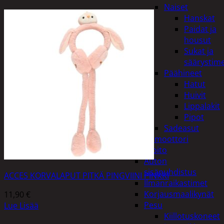
Naiset
Hanskat
Paidat ja
housut
Sukat ja
säärystim
Päähineet
Hatut
Huivit
Lippalakit
Pipot
Sadeasut
Auto, vene ja moottori
Autonhoito
Auton
sisäpuhdistus
ACCES KORVALAPUT PITKÄ PINGVIINI PINKKI
Ilmanraikastimet
Korjausmaalikynät
11,90
€
Pesu
Lue Lisää
Kiillotuskoneet