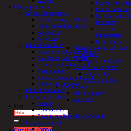
Sangot
Puukkosahante
Piha ja puutarha
Puuporanterät
Grillaus ja savustus
Reikäsahanterä
Grillit ja rengaspolttimet
ja istukat
Hiilet, briketit ja purut
Teräs ja
Savustimet
kuppiharjat
Tarvikkeet
Upotusterät
Piharakennukset
Telineet, tikkaat, työtasot
Kasvihuoneet ja tarvikkeet
ja tarvikkeet
Paviljonkit ja tarvikkeet
Vaunut ja pöydät
Pihapatsaat ja koristeet
Työasut ja suojaimet
Postilaatikot
Suojalasit ja
Puutarhavajat ja katokset
kuulosuojaimet
Ulko-wc ja tarvikkeet
Elintarvikkeet
Piharakentaminen
Keksit ja piparit
Puutarhakalusteet
Mausteet
Keinut
Etsi:
Pehmusteet
Pöydät, tuolit ja kalusteryhmät
Puutarhakoneet
Kärryt
Ostoskori /
0,00
€