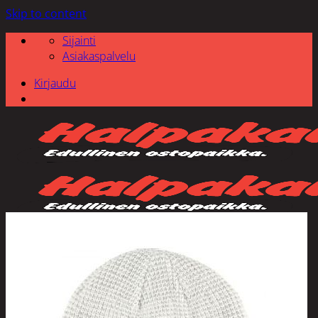
Skip to content
Sijainti
Asiakaspalvelu
Kirjaudu
Etsi: