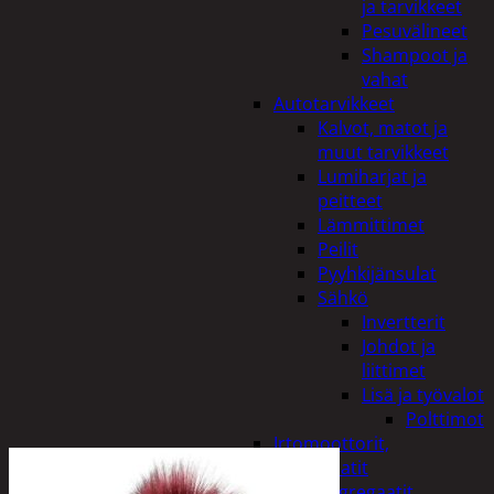
ja tarvikkeet
Pesuvälineet
Shampoot ja
vahat
Autotarvikkeet
Kalvot, matot ja
muut tarvikkeet
Lumiharjat ja
peitteet
Lämmittimet
Peilit
Pyyhkijänsulat
Sähkö
Invertterit
Johdot ja
liittimet
Lisä ja työvalot
Polttimot
Irtomoottorit,
aggregaatit
Aggregaatit