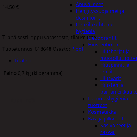
Apuvälineet
14,50
€
Hengityssuojaimet ja
desinfiointi
Henkilökohtainen
hygienia
Tilapäisesti loppu varastosta, tilaustuote.
Deodorantit
Hiustenhoito
Tuotetunnus:
618648
Osasto:
Pipot
Hiusharjat ja
muotoilutuotte
Lisätiedot
Hiuspinnit ja
lenkit
Paino
0,7 kg (kilogramma)
Hiusvärit
Hiusten ja
parranleikkuuk
Hammashygienia
Tutustu myös
tuotteet
Kosmetiikka
Käsi ja jalkahoito
Käsivoiteet ja
rasvat