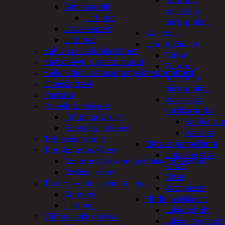
Tuurnat,
Äänikaapelit
meistit ja
Liittimet
piirtopuikot
Datakaapelit
Käsihöylät
Liittimet
Lyöntityökalut
Kahvin ja vedenkeittimet
Taltat
Keittolevyt ja paistoraudat
Tuurnat,
Kelloradiot, sääasemat ja lämpömittarit
meistit ja
Oheislaitteet
piirtopuikot
Paristot
Vasarat ja
Puhelintarvikkeet
sorkkaraudat
Johdot ja laturit
Sorkkarau
Kotelot ja telineet
Vasarat
Tehosekoittimet
Mittaus ja merkintä
Tietokonetarvikkeet
Linjalangat ja
Adapterit, liittimet ja telakointiasemat
kynät
Verkkolaitteet
Mitat
Tv-tarvikkeet ja seinätelineet
Vatupassit
Antennit
Pihdit ja leikkurit
Liittimet
Lukkopihdit
Viihde-elektroniikka
Lukkorengaspih