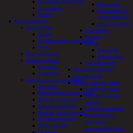
Bluetooth kaiuttimet
Peltisakset
Kuulokkeet
Pulttisakset ja
Radiot
voimaleikkurit
Koti ja sisustus
vetoniittipihdit
Huonekalut
Puristimet
Kaapit
Puukot
Kenkätelineet ja naulakot
Sahat
Peilit
Puusahat
Huonetuoksut
Rautasahat
Juhlatarvikkeet
Työkalusarjat
Koristelu
Korjaamotyökalut
Paketointi
Lämmittimet
Keittiö ja taloustarvikkeet
Liimat, massat, teipit
Aterimet
Köydet ja narut
Juomapullot ja termokset
Liimapistoolit ja
Kannut ja kanisterit
puikot
Kattaustarvikkeet
Liimat ja lukitteet
Kauhat, lastat ja sudit
Rasvaprässit,
Kertakäyttöastiat
massa ja
Lasit ja mukit
uretaanipistoolit
Lautaset