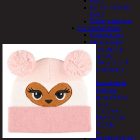
Kellot
Koriste-esineet ja
kasvit
Taulut ja kehykset
Toimistotarvikkeet
Kynät ja kumit
Liimat ja teipit
Muistitaulut ja
magneetit
Vihkot ja paperit
Turvajärjestelmät ja
lukitus
Palovaroittimet
Riippulukot
Varastointi ja säilytys
Hyllyt ja -
kannattimet
Säilytyslaatikot
Vapaa-aika ja urheilu
Askartelu
Askartelutarvikkeet