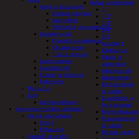
Hylsyt ja vääntimet
Joulu- ja kausivalot
1"
Eläimet ja tontut
1/2"
Kyntteliköt
1/4"
Valoketjut ja kuusenvalot
3/4"
Joulukoristeet
3/8
Kranssit ja asetelmat
Adapterit
Oksakoristeet
Kärkisarjat
Tontut ja muut
Räikät ja
Joulumakeiset
vääntimet
Joulutekstiilit
Iskumeisselit
Kuuset ja valopuut
Jakoavaimet
Paketointi
Kiintoavaimet
Marjastus
ja -sarjat
Talvi
Kuusiokolo ja
Lumityövälineet
torx-avaimet
Kodin elektroniikka ja laitteet
Momenttiavaim
Imurit ja tarvikkeet
Ruuvimeisselit
Imurit
ja -sarjat
Pölypussit
Nitojat ja niitit
Kaapelit ja johdot