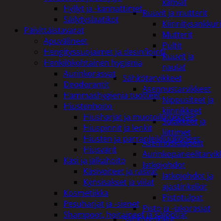
kahvat
Hyllyt ja -kannattimet
Ruuvit ja mutterit
Säilytyslaatikot
Kiinnitysankkuri
Päivittäistavarat
Mutterit
Apuvälineet
Pultit
Hengityssuojaimet ja desinfiointi
Ruuvit ja
Henkilökohtainen hygienia
naulat
Aurinkorasvat
Sähkötarvikkeet
Deodorantit
Asennustarvikkeet
Hammashygienia tuotteet
Nippusiteet ja
Hiustenhoito
kiinnikkeet
Hiusharjat ja muotoilutuotteet
Sulakkeet ja
Hiuspinnit ja lenkit
liittimet
Hiusten ja parranleikkuukoneet
Asennuskaapelit
Hiusvärit
Aurinkopaneelitarvik
Käsi ja jalkahoito
Jatkojohdot
Käsivoiteet ja rasvat
Jatkojohdot ja
Kynsisakset ja viilat
ajastinkellot
Kosmetiikka
Pistotulpat
Pesuharjat ja -sienet
Pisto ja -jakorasiat
Shampoot, hoitaineet ja saippuat
Sähkötyökalut