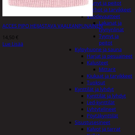
Tyynyt ja peitot
Verhot ja tarvikkeet
Vuodevaatteet
Lakanat ja
ACCES PIPO HEIJASTAVA VAALEANPUNAINEN
tyynynlinat
Tyynyt ja
14,50
€
peitot
Lue Lisää
Kylpyhuone ja sauna
Harjat ja pesuaineet
Kalusteet
Mittarit
Kiukaat ja tarvikkeet
Tuoksut
Kynttilät ja lyhdyt
Kynttilät ja lyhdyt
Led-kynttilät
Lyhtytelineet
Pöytäkynttilät
Sisustusesineet
Kalvot ja tarrat