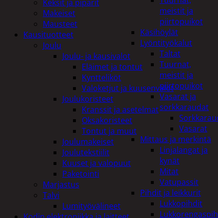
Tuurnat,
Keksit ja piparit
meistit ja
Makeiset
piirtopuikot
Mausteet
Käsihöylät
Kausituotteet
Lyöntityökalut
Joulu
Taltat
Joulu- ja kausivalot
Tuurnat,
Eläimet ja tontut
meistit ja
Kyntteliköt
piirtopuikot
Valoketjut ja kuusenvalot
Vasarat ja
Joulukoristeet
sorkkaraudat
Kranssit ja asetelmat
Sorkkarau
Oksakoristeet
Vasarat
Tontut ja muut
Mittaus ja merkintä
Joulumakeiset
Linjalangat ja
Joulutekstiilit
kynät
Kuuset ja valopuut
Mitat
Paketointi
Vatupassit
Marjastus
Pihdit ja leikkurit
Talvi
Lukkopihdit
Lumityövälineet
Lukkorengaspih
Kodin elektroniikka ja laitteet