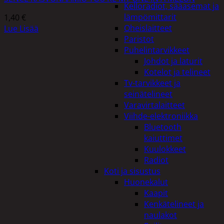
Kelloradiot, sääasemat ja
lämpömittarit
1,40
€
Oheislaitteet
Lue Lisää
Paristot
Puhelintarvikkeet
Johdot ja laturit
Kotelot ja telineet
Tv-tarvikkeet ja
seinätelineet
Varavirtalaitteet
Viihde-elektroniikka
Bluetooth
kaiuttimet
Kuulokkeet
Radiot
Koti ja sisustus
Huonekalut
Kaapit
Kenkätelineet ja
naulakot