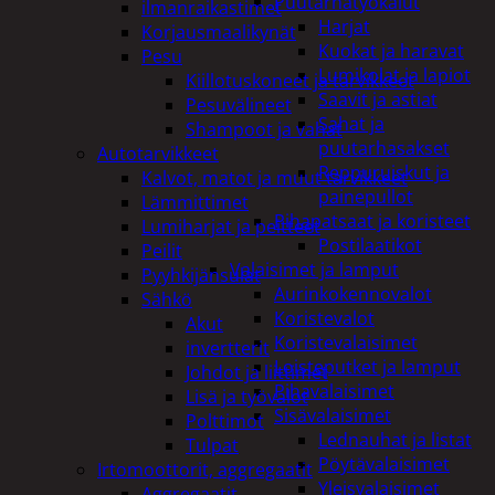
Puutarhatyökalut
ilmanraikastimet
Harjat
Korjausmaalikynät
Kuokat ja haravat
Pesu
Lumikolat ja lapiot
Kiillotuskoneet ja tarvikkeet
Saavit ja astiat
Pesuvälineet
Sahat ja
Shampoot ja vahat
puutarhasakset
Autotarvikkeet
Reppuruiskut ja
Kalvot, matot ja muut tarvikkeet
painepullot
Lämmittimet
Pihapatsaat ja koristeet
Lumiharjat ja peitteet
Postilaatikot
Peilit
Valaisimet ja lamput
Pyyhkijänsulat
Aurinkokennovalot
Sähkö
Koristevalot
Akut
Koristevalaisimet
invertterit
Loisteputket ja lamput
Johdot ja liittimet
Pihavalaisimet
Lisä ja työvalot
Sisävalaisimet
Polttimot
Lednauhat ja listat
Tulpat
Pöytävalaisimet
Irtomoottorit, aggregaatit
Yleisvalaisimet
Aggregaatit