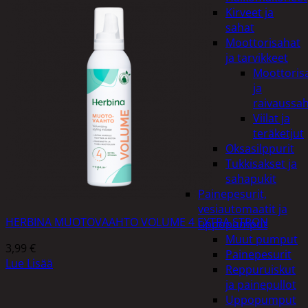
Kirveet ja
sahat
Moottorisahat
ja tarvikkeet
Moottoris
ja
raivaussa
Viilat ja
teräketjut
Oksasilppurit
Tukkisakset ja
sahapukit
Painepesurit,
vesiautomaatit ja
HERBINA MUOTOVAAHTO VOLUME 4 EXTRA STRON
uppopumput
Muut pumput
3,99
€
Painepesurit
Lue Lisää
Reppuruiskut
ja painepullot
Uppopumput