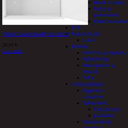
Muut sisälelut
Nuket ja
pehmolelut
Rakennuspalika
Pelit
Polkupyöräily
TARMO LÄÄKEKAAPPI 32×36CM
Lukot
34,95
€
Retkeily
Lue Lisää
Keittimet ja ruokailu
Kylmälaukut
Makuupussit ja
alustat
Teltat
Urheiluvälineet
Kypärät ja
suojaimet
Talviurheilu
Hiihtäminen
Jääkiekko
Vesiurheilu ja