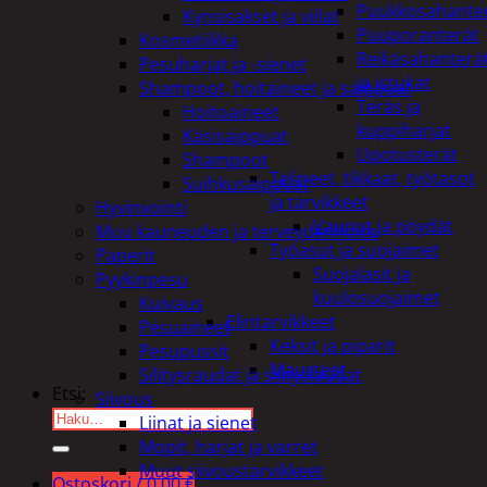
Puukkosahante
Kynsisakset ja viilat
Puuporanterät
Kosmetiikka
Reikäsahanterä
Pesuharjat ja -sienet
ja istukat
Shampoot, hoitaineet ja saippuat
Teräs ja
Hoitoaineet
kuppiharjat
Käsisaippuat
Upotusterät
Shampoot
Telineet, tikkaat, työtasot
Suihkusaippuat
ja tarvikkeet
Hyvinvointi
Vaunut ja pöydät
Muu kauneuden ja terveydenhoito
Työasut ja suojaimet
Paperit
Suojalasit ja
Pyykinpesu
kuulosuojaimet
Kuivaus
Elintarvikkeet
Pesuaineet
Keksit ja piparit
Pesupussit
Mausteet
Silitysraudat ja silityslaudat
Etsi:
Siivous
Liinat ja sienet
Mopit, harjat ja varret
Muut siivoustarvikkeet
Ostoskori /
0,00
€