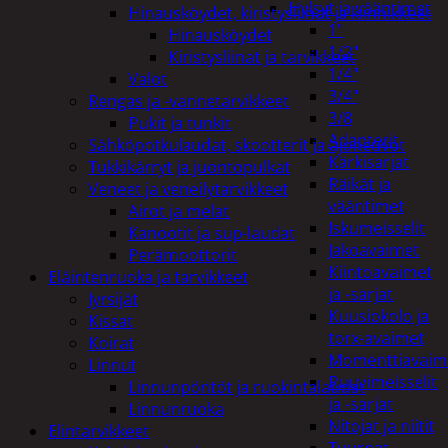
Hylsyt ja vääntimet
Hinausköydet, kiristysliinat ja kiinnikkeet
1"
Hinausköydet
1/2"
Kiristysliinat ja tarvikkeet
1/4"
Valot
3/4"
Rengas ja -vannetarvikkeet
3/8
Pukit ja tunkit
Adapterit
Sähköpotkulaudat, skootterit ja ajoneuvot
Kärkisarjat
Tukkikärryt ja juontopulkat
Räikät ja
Veneet ja veneilytarvikkeet
vääntimet
Airot ja melat
Iskumeisselit
Kanootit ja sup-laudat
Jakoavaimet
Perämoottorit
Kiintoavaimet
Eläintenruoka ja tarvikkeet
ja -sarjat
Jyrsijät
Kuusiokolo ja
Kissat
torx-avaimet
Koirat
Momenttiavaim
Linnut
Ruuvimeisselit
Linnunpöntöt ja ruokintalaudat
ja -sarjat
Linnunruoka
Nitojat ja niitit
Elintarvikkeet