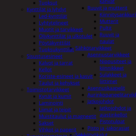
kahvat
Tuoksut
Ruuvit ja mutterit
Kynttilät ja lyhdyt
Kiinnitysankkuri
Led-kynttilät
Mutterit
Lyhtytelineet
Pultit
Muotit ja tarvikkeet
Ruuvit ja
Öljykynttilät ja ulkotulet
naulat
Pöytäkynttilät
Sähkötarvikkeet
Tuoksukynttilät
Asennustarvikkeet
Sisustusesineet
Nippusiteet ja
Kalvot ja tarrat
kiinnikkeet
Kellot
Sulakkeet ja
Koriste-esineet ja kasvit
liittimet
Taulut ja kehykset
Asennuskaapelit
Toimistotarvikkeet
Aurinkopaneelitarvik
Kynät ja kumit
Jatkojohdot
Laminointi
Jatkojohdot ja
Liimat ja teipit
ajastinkellot
Muistitaulut ja magneetit
Pistotulpat
Sakset
Pisto ja -jakorasiat
Vihkot ja paperit
Sähkötyökalut