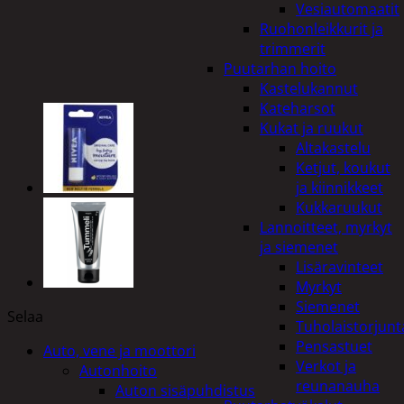
Vesiautomaatit
Ruohonleikkurit ja
trimmerit
Puutarhan hoito
Kastelukannut
Kateharsot
Kukat ja ruukut
Altakastelu
Ketjut, koukut
ja kiinnikkeet
Kukkaruukut
Lannoitteet, myrkyt
ja siemenet
Lisäravinteet
Myrkyt
Siemenet
Selaa
Tuholaistorjunt
Pensastuet
Auto, vene ja moottori
Verkot ja
Autonhoito
reunanauha
Auton sisäpuhdistus