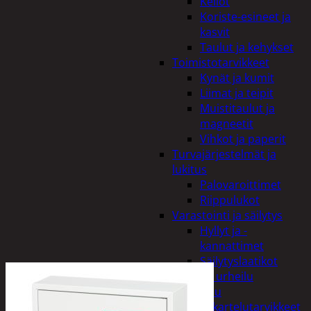
Kellot
Koriste-esineet ja
kasvit
Taulut ja kehykset
Toimistotarvikkeet
Kynät ja kumit
Liimat ja teipit
Muistitaulut ja
magneetit
Vihkot ja paperit
Turvajärjestelmät ja
lukitus
Palovaroittimet
Riippulukot
Varastointi ja säilytys
Hyllyt ja -
kannattimet
Säilytyslaatikot
Vapaa-aika ja urheilu
Askartelu
Askartelutarvikkeet