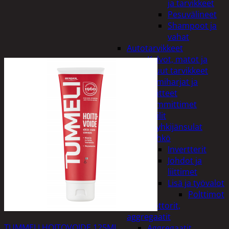
ja tarvikkeet
Pesuvälineet
Shampoot ja
vahat
Autotarvikkeet
Kalvot, matot ja
muut tarvikkeet
Lumiharjat ja
peitteet
Lämmittimet
Peilit
Pyyhkijänsulat
Sähkö
Invertterit
Johdot ja
liittimet
Lisä ja työvalot
Polttimot
Irtomoottorit,
aggregaatit
TUMMELI HOITOVOIDE 125ML
Aggregaatit