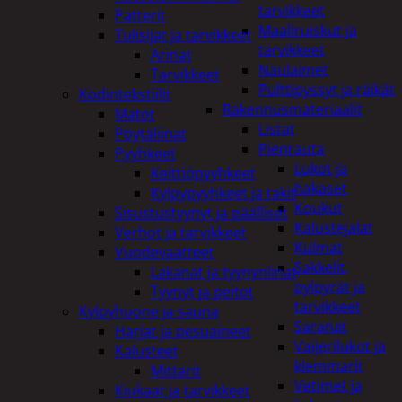
tarvikkeet
Patterit
Maaliruiskut ja
Tulisijat ja tarvikkeet
tarvikkeet
Arinat
Naulaimet
Tarvikkeet
Pulttipyssyt ja räikät
Kodintekstiilit
Rakennusmateriaalit
Matot
Listat
Pöytäliinat
Pienrauta
Pyyhkeet
Lukot ja
Keittiöpyyhkeet
hakaset
Kylpypyyhkeet ja takit
Koukut
Sisustustyynyt ja päälliset
Kalustejalat
Verhot ja tarvikkeet
Kulmat
Vuodevaatteet
Sakkelit,
Lakanat ja tyynynlinat
pylpyrät ja
Tyynyt ja peitot
tarvikkeet
Kylpyhuone ja sauna
Saranat
Harjat ja pesuaineet
Vaijerilukot ja
Kalusteet
klemmarit
Mittarit
Vetimet ja
Kiukaat ja tarvikkeet