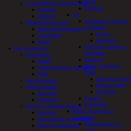
Teipit
Tv-tarvikkeet ja seinätelineet
Tiivisteet
Antennit
LVI
Liittimet
Allaskaapit, hanat ja
Viihde-elektroniikka
tarvikkeet
Bluetooth kaiuttimet
Hanat
Kuulokkeet
Kaapistot
Radiot
Hajulukot, kaivot ja
Koti ja sisustus
tarvikkeet
Huonekalut
Leikkurit
Kaapit
Nipat, liittimet ja
Kenkätelineet ja naulakot
holkit
Peilit
Letkunkiristime
Huonetuoksut
Nipat ja holkit
Juhlatarvikkeet
Tiivisteet
Koristelu
Pumput
Paketointi
Putkipihdit
Keittiö ja taloustarvikkeet
Maalit, muuraus ja
Aterimet
tarvikkeet
Juomapullot ja termokset
Maalikaukalot ja -
Kannut ja kanisterit
astiat