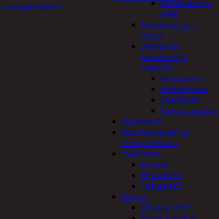
Kynsisakset ja
terveydenhoito
viilat
Pesuharjat ja -
sienet
Shampoot,
Tutustu myös
hoitaineet ja
saippuat
Hoitoaineet
Käsisaippuat
Shampoot
Suihkusaippuat
Hyvinvointi
Muu kauneuden ja
terveydenhoito
Pyykinpesu
Kuivaus
Pesuaineet
Pesupussit
Siivous
Liinat ja sienet
Mopit, harjat ja