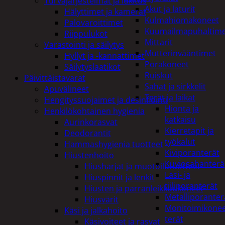
Turvajärjestelmät ja lukitus
Akut ja laturit
Hälyttimet ja kamerat
Kulmahiomakoneet
Palovaroittimet
Kuumailmapuhaltim
Riippulukot
Mittarit
Varastointi ja säilytys
Mutterinvääntimet
Hyllyt ja -kannattimet
Porakoneet
Säilytyslaatikot
Ruiskut
Päivittäistavarat
Sahat ja sirkkelit
Apuvälineet
Terät ja laikat
Hengityssuojaimet ja desinfiointi
Hionta ja
Henkilökohtainen hygienia
katkaisu
Aurinkorasvat
Kierretapit ja
Deodorantit
työkalut
Hammashygienia tuotteet
Kiviporanterät
Hiustenhoito
Kuviosahanterä
Hiusharjat ja muotoilutuotteet
Lasi- ja
Hiuspinnit ja lenkit
tiiliporanterät
Hiusten ja parranleikkuukoneet
Metalliporanter
Hiusvärit
Monitoimikone
Käsi ja jalkahoito
terät
Käsivoiteet ja rasvat