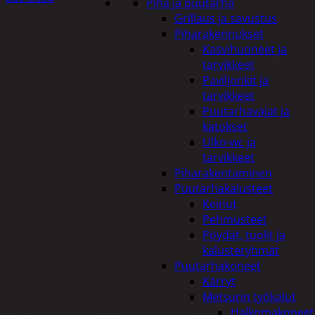
Piha ja puutarha
Grillaus ja savustus
Piharakennukset
Kasvihuoneet ja
tarvikkeet
Paviljonkit ja
tarvikkeet
Puutarhavajat ja
katokset
Ulko-wc ja
tarvikkeet
Piharakentaminen
Puutarhakalusteet
Keinut
Pehmusteet
Pöydät, tuolit ja
kalusteryhmät
Puutarhakoneet
Kärryt
Metsurin työkalut
Halkomakoneet