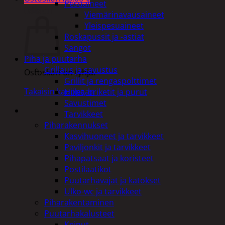
Pesuaineet
Ostoskori
Viemärinavausaineet
Yleispesuaineet
Roskapussit ja -astiat
Sangot
Piha ja puutarha
Grillaus ja savustus
Ostoskori on tyhjä.
Grillit ja rengaspolttimet
Takaisin kauppaan
Hiilet, briketit ja purut
Savustimet
Tarvikkeet
Piharakennukset
Kasvihuoneet ja tarvikkeet
Paviljonkit ja tarvikkeet
Pihapatsaat ja koristeet
Postilaatikot
Puutarhavajat ja katokset
Ulko-wc ja tarvikkeet
Piharakentaminen
Puutarhakalusteet
Keinut