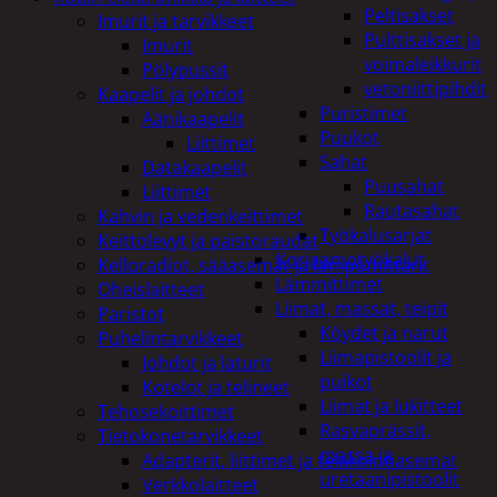
Peltisakset
Imurit ja tarvikkeet
Pulttisakset ja
Imurit
voimaleikkurit
Pölypussit
vetoniittipihdit
Kaapelit ja johdot
Puristimet
Äänikaapelit
Puukot
Liittimet
Sahat
Datakaapelit
Puusahat
Liittimet
Rautasahat
Kahvin ja vedenkeittimet
Työkalusarjat
Keittolevyt ja paistoraudat
Korjaamotyökalut
Kelloradiot, sääasemat ja lämpömittarit
Lämmittimet
Oheislaitteet
Liimat, massat, teipit
Paristot
Köydet ja narut
Puhelintarvikkeet
Liimapistoolit ja
Johdot ja laturit
puikot
Kotelot ja telineet
Liimat ja lukitteet
Tehosekoittimet
Rasvaprässit,
Tietokonetarvikkeet
massa ja
Adapterit, liittimet ja telakointiasemat
uretaanipistoolit
Verkkolaitteet