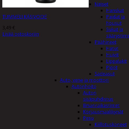
Naiset
Hanskat
TUMMELI KÄSIVOIDE
Paidat ja
housut
3,49
€
Sukat ja
Lisää ostoskoriin
säärystim
Päähineet
Hatut
Huivit
Lippalakit
Pipot
Sadeasut
Auto, vene ja moottori
Autonhoito
Auton
sisäpuhdistus
Ilmanraikastimet
Korjausmaalikynät
Pesu
Kiillotuskoneet