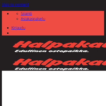
Skip to content
Sijainti
Asiakaspalvelu
Kirjaudu
Etsi: