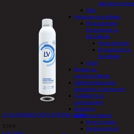
jäähdytinnestee
Öljyt
Perävaunutarvikkeet
Hinausköydet,
kiristysliinat ja
kiinnikkeet
Hinausköydet
Kiristysliinat ja
tarvikkeet
Valot
Rengas ja -
vannetarvikkeet
Sähköpotkulaudat,
skootterit ja ajoneuvot
Tukkikärryt ja
juontopulkat
Veneet ja
LV HIUSKIINNE EXTRA STRONG 100ML
veneilytarvikkeet
Airot ja melat
3,19
€
Perämoottorit
Lue Lisää