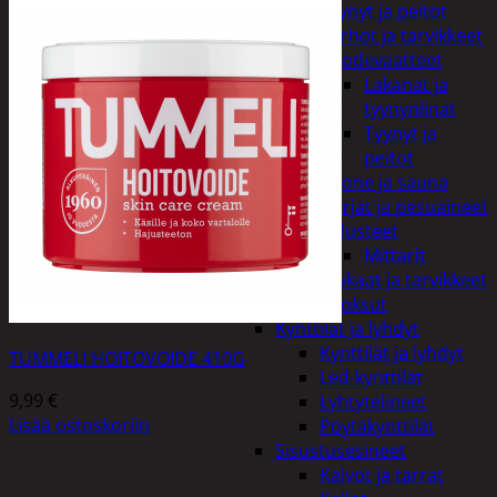
Tyynyt ja peitot
Verhot ja tarvikkeet
Vuodevaatteet
Lakanat ja
tyynynlinat
Tyynyt ja
peitot
Kylpyhuone ja sauna
Harjat ja pesuaineet
Kalusteet
Mittarit
Kiukaat ja tarvikkeet
Tuoksut
Kynttilät ja lyhdyt
Kynttilät ja lyhdyt
TUMMELI HOITOVOIDE 410G
Led-kynttilät
9,99
€
Lyhtytelineet
Lisää ostoskoriin
Pöytäkynttilät
Sisustusesineet
Kalvot ja tarrat