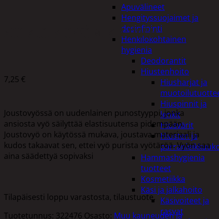
Apuvälineet
Hengityssuojaimet ja
desinfiointi
ACCES JOUSTOVYÖ MUSTA 110CM
Henkilökohtainen
hygienia
Deodorantit
Hiustenhoito
7,25
€
Hiusharjat ja
muotoilutuotte
Hiuspinnit ja
Joustovyössä on uudenlainen punostyyppi, jonka
lenkit
ansiosta vyö säilyttää elastisuutensa pidempään.
Hiusvärit
Joustovyö on käytössä mukava, joustava materiaali ja
Hiusten ja
kudos takaavat sen, ettei vyö purista vyötäröä. Vyön saa
parranleikkuuk
aina säädettyä sopivaksi
Hammashygienia
tuotteet
Kosmetiikka
Käsi ja jalkahoito
Tilapäisesti loppu varastosta, tilaustuote.
Käsivoiteet ja
rasvat
Tuotetunnus:
322476
Osasto:
Muu kauneuden ja