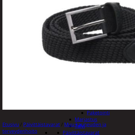
Tuotevalikoima
Poistotuotteet
Kausituotteet
Joulu
Joulu- ja kausivalot
Eläimet ja
tontut
Kyntteliköt
Valoketjut ja
kuusenvalot
Joulukoristeet
Kranssit ja
asetelmat
Tontut ja
muut
Joulutekstiilit
Paketointi
Marjastus
Etusivu
/
Päivittäistavarat
/
Muu kauneuden ja
Talvi
terveydenhoito
Päivittäistavarat