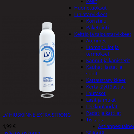
Peilit
Huonetuoksut
Juhlatarvikkeet
Koristelu
Paketointi
Keittiö ja taloustarvikkeet
Aterimet
Juomapullot ja
termokset
Kannut ja kanisterit
Kauhat, lastat ja
sudit
Kattaustarvikkeet
Kertakäyttöastiat
Lautaset
Lasit ja mukit
Leikkuulaudat
Padat ja kattilat
LV HIUSKIINNE EXTRA STRONG
Tiskaus
4,99
€
Astianpesuaine
Lisää ostoskoriin
Säilöntä