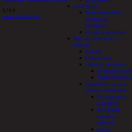
Lisälaitteet
5,19
€
Polttoainesäiliöt,
Lisää ostoskoriin
pumput ja
tarvikkeet
Vinssit ja varusteet
Öljyt, suodattimet ja
nesteet
Avaimet
Imupumput
Letkut ja tarvikkeet
Jäähdyttäjänlet
Polttoaineletku
Liuottimet, massat,
ja muut kemikaalit
Alustamassat
ja pakkelit
Kemikaalit,
sprayt ja
silikonit
Lasi ja