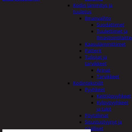
Kodin lämmitys ja
tuuletus
Ilmanvaihto
Suodattimet
Tuulettimet ja
Ilmastointilaitte
Kaasulämmittimet
Patterit
Tulisijat ja
tarvikkeet
Arinat
Tarvikkeet
Kodintekstiilit
Pyyhkeet
Keittiöpyyhkeet
Kylpypyyhkeet
ja takit
Pöytäliinat
Sisustustyynyt ja
päälliset