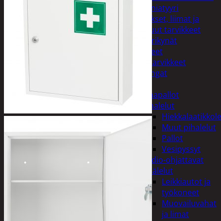
Miniatyyri
Sakset, liimat ja
muut tarvikkeet
Värikynät
Harrasteet
Käsityötarvikkeet
Langat
Lelut
Ilmapallot
Pihalelut
Hiekkalaatikkole
Muut pihalelut
Pallot
Vesipyssyt
Radio-ohjattavat
Sisälelut
Leikkiautot ja
työkoneet
Muovailuvahat
ja limat