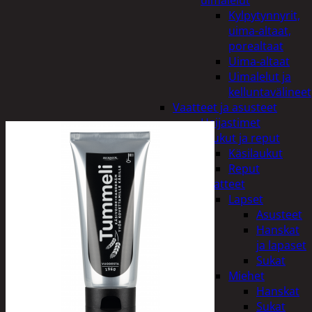
uimalelut
Kylpytynnyrit,
uima-altaat,
porealtaat
Uima-altaat
Uimalelut ja
kelluntavälineet
Vaatteet ja asusteet
Heijastimet
Laukut ja reput
Käsilaukut
Reput
Vaatteet
Lapset
Asusteet
Hanskat
ja lapaset
Sukat
Miehet
Hanskat
Sukat