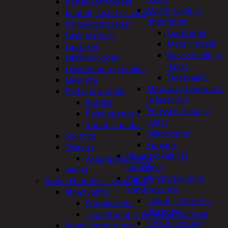
Kattaustarvikkeet
Maalit, lakat ja
Kauhat, lastat ja sudit
ohentimet
Kertakäyttöastiat
Liuottimet
Lasit ja mukit
Metallimaalit
Lautaset
Spraymaalit ja
Leikkuulaudat
-lakat
Leivinpaperit ja foliot
Talomaalit
Leivonta
Muuraus, tapetointi
Padat ja kattilat
ja laatoitus
Kattilat
Pensselit telat ja
Paistinpannut
lastat
Vuoat ja padat
Sekoittimet
Säilöntä
Suojaus
Tiskaus
Muut työkalut ja
Astianpesuaineet
tarvikkeet
vaa'at
Paineilmatyökalut ja
Kodin lämmitys ja tuuletus
kompressorit
Ilmanvaihto
Letkut, liittimet ja
Suodattimet
pistoolit
Tuulettimet ja Ilmastointilaitteet
Letkut ja muut
Kaasulämmittimet