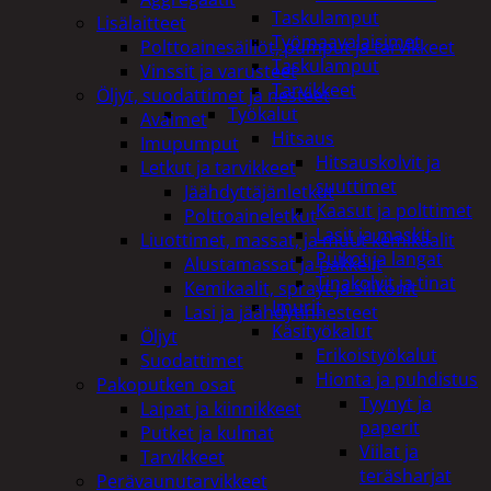
Taskulamput
Lisälaitteet
Työmaavalaisimet
Polttoainesäiliöt, pumput ja tarvikkeet
Taskulamput
Vinssit ja varusteet
Tarvikkeet
Öljyt, suodattimet ja nesteet
Työkalut
Avaimet
Hitsaus
Imupumput
Hitsauskolvit ja
Letkut ja tarvikkeet
suuttimet
Jäähdyttäjänletkut
Kaasut ja polttimet
Polttoaineletkut
Lasit ja maskit
Liuottimet, massat, ja muut kemikaalit
Puikot ja langat
Alustamassat ja pakkelit
Tinakolvit ja tinat
Kemikaalit, sprayt ja silikonit
Imurit
Lasi ja jäähdytinnesteet
Käsityökalut
Öljyt
Erikoistyökalut
Suodattimet
Hionta ja puhdistus
Pakoputken osat
Tyynyt ja
Laipat ja kiinnikkeet
paperit
Putket ja kulmat
Viilat ja
Tarvikkeet
teräsharjat
Perävaunutarvikkeet