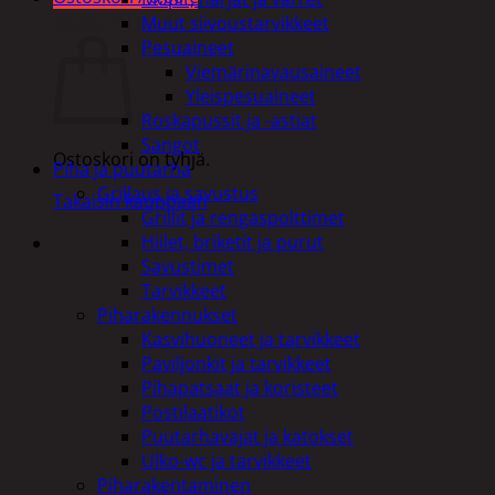
Ostoskori
Muut siivoustarvikkeet
Pesuaineet
Viemärinavausaineet
Yleispesuaineet
Roskapussit ja -astiat
Sangot
Ostoskori on tyhjä.
Piha ja puutarha
Grillaus ja savustus
Takaisin kauppaan
Grillit ja rengaspolttimet
Hiilet, briketit ja purut
Savustimet
Tarvikkeet
Piharakennukset
Kasvihuoneet ja tarvikkeet
Paviljonkit ja tarvikkeet
Pihapatsaat ja koristeet
Postilaatikot
Puutarhavajat ja katokset
Ulko-wc ja tarvikkeet
Piharakentaminen