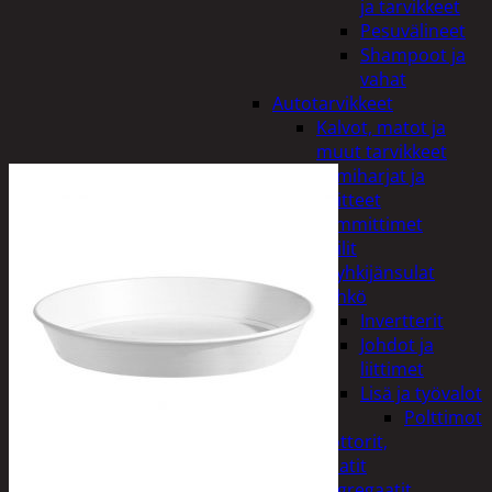
ja tarvikkeet
Pesuvälineet
Shampoot ja
vahat
Autotarvikkeet
Kalvot, matot ja
muut tarvikkeet
Lumiharjat ja
peitteet
Lämmittimet
Peilit
Pyyhkijänsulat
Sähkö
Invertterit
Johdot ja
liittimet
Lisä ja työvalot
Polttimot
Irtomoottorit,
aggregaatit
Aggregaatit