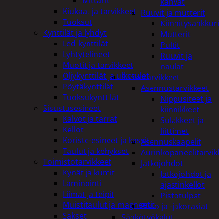
Mittarit
kahvat
Kiukaat ja tarvikkeet
Ruuvit ja mutterit
Tuoksut
Kiinnitysankkuri
Kynttilät ja lyhdyt
Mutterit
Led-kynttilät
Pultit
Lyhtytelineet
Ruuvit ja
Muotit ja tarvikkeet
naulat
Öljykynttilät ja ulkotulet
Sähkötarvikkeet
Pöytäkynttilät
Asennustarvikkeet
Tuoksukynttilät
Nippusiteet ja
Sisustusesineet
kiinnikkeet
Kalvot ja tarrat
Sulakkeet ja
Kellot
liittimet
Koriste-esineet ja kasvit
Asennuskaapelit
Taulut ja kehykset
Aurinkopaneelitarvik
Toimistotarvikkeet
Jatkojohdot
Kynät ja kumit
Jatkojohdot ja
Laminointi
ajastinkellot
Liimat ja teipit
Pistotulpat
Muistitaulut ja magneetit
Pisto ja -jakorasiat
Sakset
Sähkötyökalut