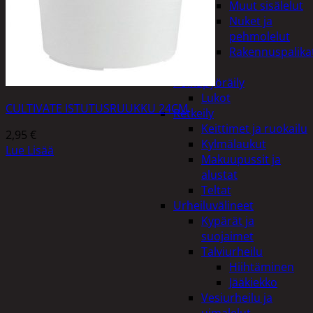
Muut sisälelut
Nuket ja
pehmolelut
Rakennuspalika
Pelit
Polkupyöräily
Lukot
CULTIVATE ISTUTUSRUUKKU 24CM
Retkeily
Keittimet ja ruokailu
2,95
€
Kylmälaukut
Lue Lisää
Makuupussit ja
alustat
Teltat
Urheiluvälineet
Kypärät ja
suojaimet
Talviurheilu
Hiihtäminen
Jääkiekko
Vesiurheilu ja