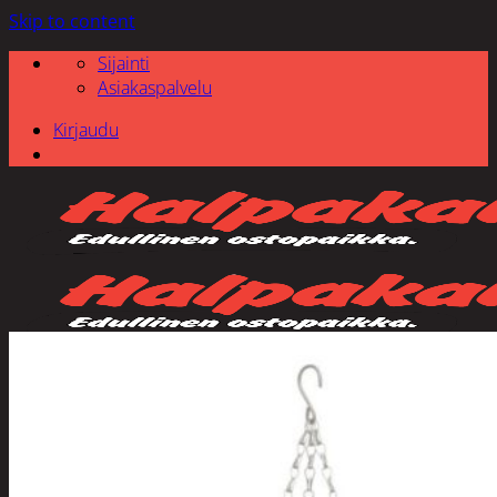
Skip to content
Sijainti
Asiakaspalvelu
Kirjaudu
Etsi: