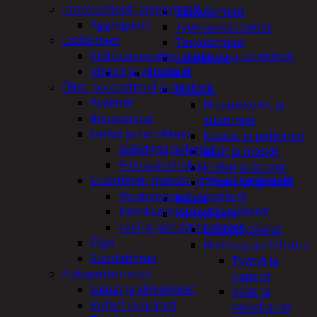
Irtomoottorit, aggregaatit
Taskulamput
Aggregaatit
Työmaavalaisimet
Lisälaitteet
Taskulamput
Polttoainesäiliöt, pumput ja tarvikkeet
Tarvikkeet
Vinssit ja varusteet
Työkalut
Öljyt, suodattimet ja nesteet
Hitsaus
Avaimet
Hitsauskolvit ja
Imupumput
suuttimet
Letkut ja tarvikkeet
Kaasut ja polttimet
Jäähdyttäjänletkut
Lasit ja maskit
Polttoaineletkut
Puikot ja langat
Liuottimet, massat, ja muut kemikaalit
Tinakolvit ja tinat
Alustamassat ja pakkelit
Imurit
Kemikaalit, sprayt ja silikonit
Käsityökalut
Lasi ja jäähdytinnesteet
Erikoistyökalut
Öljyt
Hionta ja puhdistus
Suodattimet
Tyynyt ja
Pakoputken osat
paperit
Laipat ja kiinnikkeet
Viilat ja
Putket ja kulmat
teräsharjat