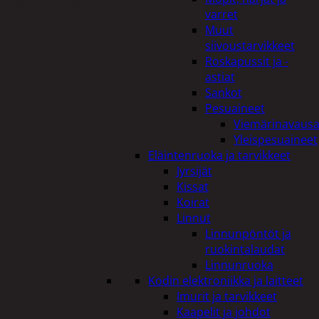
Tutustu myös
varret
Muut
siivoustarvikkeet
Roskapussit ja -
astiat
Sankot
Pesuaineet
Viemärinavausa
Yleispesuaineet
Eläintenruoka ja tarvikkeet
Jyrsijät
Kissat
Koirat
Linnut
Linnunpöntöt ja
ruokintalaudat
Linnunruoka
Kodin elektroniikka ja laitteet
Imurit ja tarvikkeet
Kaapelit ja johdot