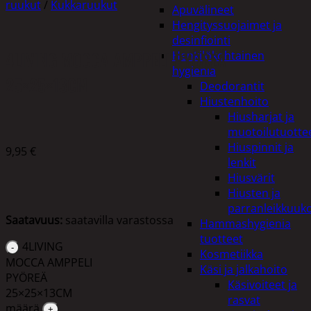
ruukut
/
Kukkaruukut
Apuvälineet
Hengityssuojaimet ja
desinfiointi
4LIVING MOCCA AMPPELI PYÖREÄ
Henkilökohtainen
hygienia
25×25×13CM
Deodorantit
Hiustenhoito
Hiusharjat ja
muotoilutuotte
Hiuspinnit ja
9,95
€
lenkit
Hiusvärit
Hiusten ja
parranleikkuuk
Saatavuus:
saatavilla varastossa
Hammashygienia
tuotteet
4LIVING
Kosmetiikka
MOCCA AMPPELI
Käsi ja jalkahoito
PYÖREÄ
Käsivoiteet ja
25×25×13CM
rasvat
määrä