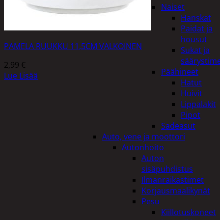
Naiset
Hanskat
Paidat ja
housut
PAMELA RUUKKU 11,5CM VALKOINEN
Sukat ja
säärystim
2,99
€
Päähineet
Lue Lisää
Hatut
Huivit
Lippalakit
Pipot
Sadeasut
Auto, vene ja moottori
Autonhoito
Auton
sisäpuhdistus
Ilmanraikastimet
Korjausmaalikynät
Pesu
Kiillotuskoneet