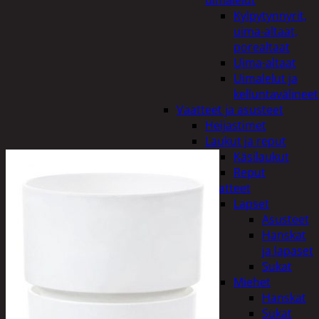
uimalelut
Kylpytynnyrit,
uima-altaat,
porealtaat
Uima-altaat
Uimalelut ja
kelluntavälineet
Vaatteet ja asusteet
Heijastimet
Laukut ja reput
Käsilaukut
Reput
Vaatteet
Lapset
Asusteet
Hanskat
ja lapaset
Sukat
Miehet
Hanskat
Sukat