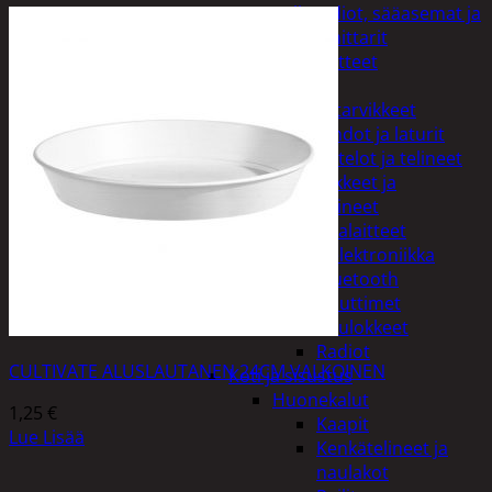
Kelloradiot, sääasemat ja
lämpömittarit
Oheislaitteet
Paristot
Puhelintarvikkeet
Johdot ja laturit
Kotelot ja telineet
Tv-tarvikkeet ja
seinätelineet
Varavirtalaitteet
Viihde-elektroniikka
Bluetooth
kaiuttimet
Kuulokkeet
Radiot
CULTIVATE ALUSLAUTANEN 24CM VALKOINEN
Koti ja sisustus
Huonekalut
1,25
€
Kaapit
Lue Lisää
Kenkätelineet ja
naulakot