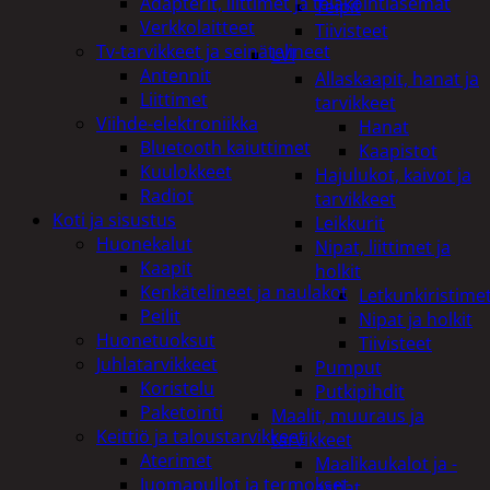
Adapterit, liittimet ja telakointiasemat
Teipit
Verkkolaitteet
Tiivisteet
Tv-tarvikkeet ja seinätelineet
LVI
Antennit
Allaskaapit, hanat ja
Liittimet
tarvikkeet
Viihde-elektroniikka
Hanat
Bluetooth kaiuttimet
Kaapistot
Kuulokkeet
Hajulukot, kaivot ja
Radiot
tarvikkeet
Koti ja sisustus
Leikkurit
Huonekalut
Nipat, liittimet ja
Kaapit
holkit
Kenkätelineet ja naulakot
Letkunkiristime
Peilit
Nipat ja holkit
Huonetuoksut
Tiivisteet
Juhlatarvikkeet
Pumput
Koristelu
Putkipihdit
Paketointi
Maalit, muuraus ja
Keittiö ja taloustarvikkeet
tarvikkeet
Aterimet
Maalikaukalot ja -
Juomapullot ja termokset
astiat