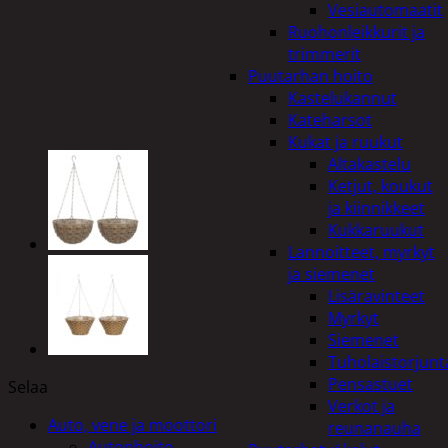
Vesiautomaatit
Ruohonleikkurit ja
trimmerit
Puutarhan hoito
Kastelukannut
Kateharsot
Kukat ja ruukut
Altakastelu
Ketjut, koukut
ja kiinnikkeet
Kukkaruukut
Lannoitteet, myrkyt
ja siemenet
Lisäravinteet
Myrkyt
Siemenet
Tuholaistorjunt
Pensastuet
Selaa
Verkot ja
Auto, vene ja moottori
reunanauha
Autonhoito