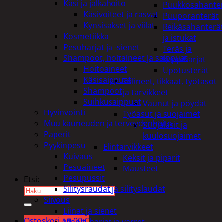
Käsi ja jalkahoito
Puukkosahante
Käsivoiteet ja rasvat
Puuporanterät
Kynsisakset ja viilat
Reikäsahanterä
Kosmetiikka
ja istukat
Pesuharjat ja -sienet
Teräs ja
Shampoot, hoitaineet ja saippuat
kuppiharjat
Hoitoaineet
Upotusterät
Käsisaippuat
Telineet, tikkaat, työtasot
Shampoot
ja tarvikkeet
Suihkusaippuat
Vaunut ja pöydät
Hyvinvointi
Työasut ja suojaimet
Muu kauneuden ja terveydenhoito
Suojalasit ja
Paperit
kuulosuojaimet
Pyykinpesu
Elintarvikkeet
Kuivaus
Keksit ja piparit
Pesuaineet
Mausteet
Pesupussit
Etsi:
Silitysraudat ja silityslaudat
Siivous
Liinat ja sienet
Ostoskori /
0,00
€
Mopit, harjat ja varret