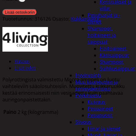
Kynsisakset ja
viilat
Lisää ostoskoriin
Pesuharjat ja -
Tuotetunnus:
316126
Osasto:
Kukkaruukut
sienet
Shampoot,
hoitaineet ja
saippuat
Hoitoaineet
Käsisaippuat
Kuvaus
Shampoot
Lisätiedot
Suihkusaippuat
Hyvinvointi
Polyrottingista valmistettu Mocca amppeli on luotu
Muu kauneuden ja
vaihteleviin sääolosuhteisiin. Muovitettu kukkaruukku
terveydenhoito
kestää erinomaisesti niin vesisadetta kuin paahtavaa
Pyykinpesu
auringonpaistettakin.
Kuivaus
Pesuaineet
Paino
2 kg (kilogramma)
Pesupussit
Siivous
Liinat ja sienet
Mopit, harjat ja