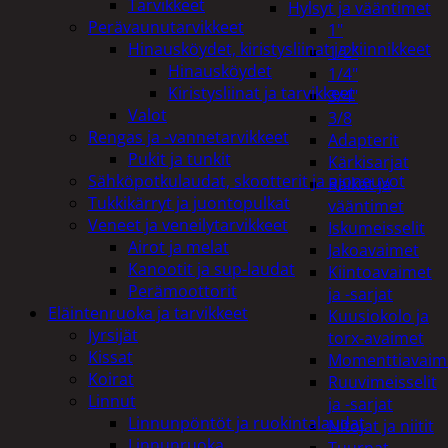
Tarvikkeet
Hylsyt ja vääntimet
Perävaunutarvikkeet
1"
Hinausköydet, kiristysliinat ja kiinnikkeet
1/2"
Hinausköydet
1/4"
Kiristysliinat ja tarvikkeet
3/4"
Valot
3/8
Rengas ja -vannetarvikkeet
Adapterit
Pukit ja tunkit
Kärkisarjat
Sähköpotkulaudat, skootterit ja ajoneuvot
Räikät ja
Tukkikärryt ja juontopulkat
vääntimet
Veneet ja veneilytarvikkeet
Iskumeisselit
Airot ja melat
Jakoavaimet
Kanootit ja sup-laudat
Kiintoavaimet
Perämoottorit
ja -sarjat
Eläintenruoka ja tarvikkeet
Kuusiokolo ja
Jyrsijät
torx-avaimet
Kissat
Momenttiavaim
Koirat
Ruuvimeisselit
Linnut
ja -sarjat
Linnunpöntöt ja ruokintalaudat
Nitojat ja niitit
Linnunruoka