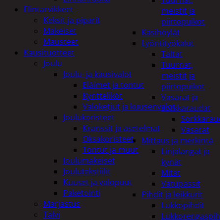
Tuurnat,
Elintarvikkeet
meistit ja
Keksit ja piparit
piirtopuikot
Makeiset
Käsihöylät
Mausteet
Lyöntityökalut
Kausituotteet
Taltat
Joulu
Tuurnat,
Joulu- ja kausivalot
meistit ja
Eläimet ja tontut
piirtopuikot
Kyntteliköt
Vasarat ja
Valoketjut ja kuusenvalot
sorkkaraudat
Joulukoristeet
Sorkkarau
Kranssit ja asetelmat
Vasarat
Oksakoristeet
Mittaus ja merkintä
Tontut ja muut
Linjalangat ja
Joulumakeiset
kynät
Joulutekstiilit
Mitat
Kuuset ja valopuut
Vatupassit
Paketointi
Pihdit ja leikkurit
Marjastus
Lukkopihdit
Talvi
Lukkorengaspih