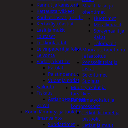
Kannut ja kanisterit
Maalit, lakat ja
Kattaustarvikkeet
ohentimet
Kauhat, lastat ja sudit
Liuottimet
Kertakäyttöastiat
Metallimaalit
Lasit ja mukit
Spraymaalit ja
Lautaset
-lakat
Leikkuulaudat
Talomaalit
Leivinpaperit ja foliot
Muuraus, tapetointi
Leivonta
ja laatoitus
Padat ja kattilat
Pensselit telat ja
Kattilat
lastat
Paistinpannut
Sekoittimet
Vuoat ja padat
Suojaus
Säilöntä
Muut työkalut ja
Tiskaus
tarvikkeet
Astianpesuaineet
Paineilmatyökalut ja
vaa'at
kompressorit
Kodin lämmitys ja tuuletus
Letkut, liittimet ja
Ilmanvaihto
pistoolit
Suodattimet
Letkut ja muut