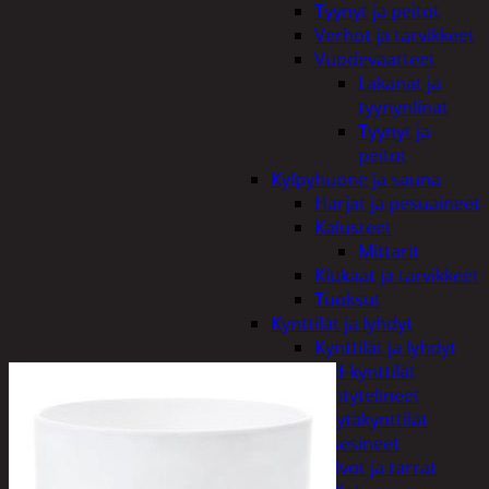
Tyynyt ja peitot
Verhot ja tarvikkeet
Vuodevaatteet
Lakanat ja
tyynynlinat
Tyynyt ja
peitot
Kylpyhuone ja sauna
Harjat ja pesuaineet
Kalusteet
Mittarit
Kiukaat ja tarvikkeet
Tuoksut
Kynttilät ja lyhdyt
Kynttilät ja lyhdyt
Led-kynttilät
Lyhtytelineet
Pöytäkynttilät
Sisustusesineet
Kalvot ja tarrat