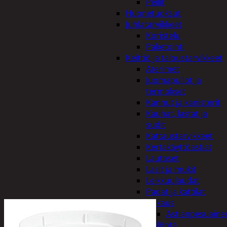
Peilit
Huonetuoksut
Juhlatarvikkeet
Koristelu
Paketointi
Keittiö ja taloustarvikkeet
Aterimet
Juomapullot ja
termokset
Kannut ja kanisterit
Kauhat, lastat ja
sudit
Kattaustarvikkeet
Kertakäyttöastiat
Lautaset
Lasit ja mukit
Leikkuulaudat
Padat ja kattilat
Tiskaus
Astianpesuaine
Säilöntä