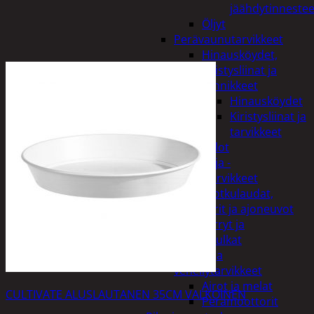
jäähdytinnestee
Öljyt
Perävaunutarvikkeet
Hinausköydet,
kiristysliinat ja
kiinnikkeet
Hinausköydet
Kiristysliinat ja
tarvikkeet
Valot
Rengas ja -
vannetarvikkeet
Sähköpotkulaudat,
skootterit ja ajoneuvot
Tukkikärryt ja
juontopulkat
Veneet ja
veneilytarvikkeet
Airot ja melat
CULTIVATE ALUSLAUTANEN 35CM VALKOINEN
Perämoottorit