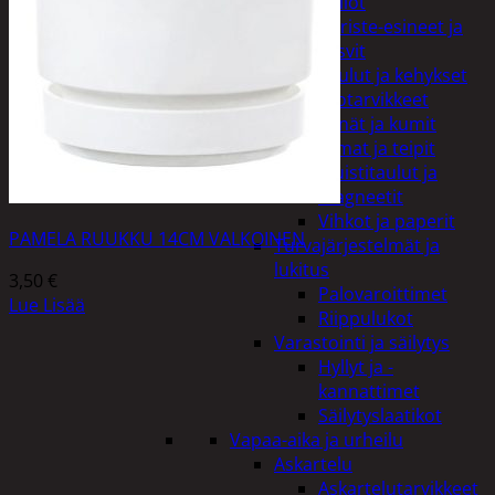
Kellot
Koriste-esineet ja
kasvit
Taulut ja kehykset
Toimistotarvikkeet
Kynät ja kumit
Liimat ja teipit
Muistitaulut ja
magneetit
Vihkot ja paperit
PAMELA RUUKKU 14CM VALKOINEN
Turvajärjestelmät ja
lukitus
3,50
€
Palovaroittimet
Lue Lisää
Riippulukot
Varastointi ja säilytys
Hyllyt ja -
kannattimet
Säilytyslaatikot
Vapaa-aika ja urheilu
Askartelu
Askartelutarvikkeet