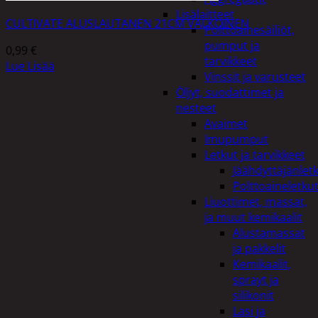
Lisälaitteet
CULTIVATE ALUSLAUTANEN 21CM VALKOINEN
Polttoainesäiliöt,
pumput ja
0,99
€
tarvikkeet
Lue Lisää
Vinssit ja varusteet
Öljyt, suodattimet ja
nesteet
Avaimet
Imupumput
Letkut ja tarvikkeet
Jäähdyttäjänlet
Polttoaineletku
Liuottimet, massat,
ja muut kemikaalit
Alustamassat
ja pakkelit
Kemikaalit,
sprayt ja
silikonit
Lasi ja