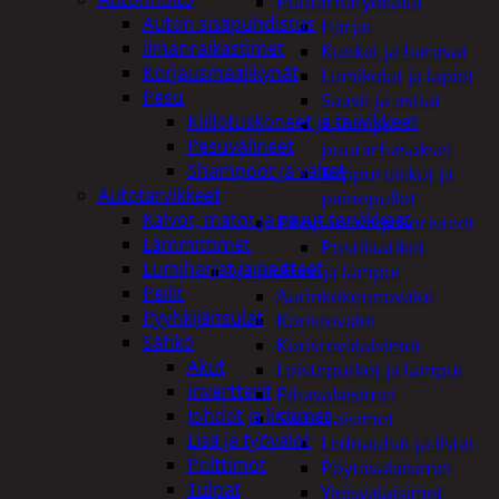
Puutarhatyökalut
Auton sisäpuhdistus
Harjat
ilmanraikastimet
Kuokat ja haravat
Korjausmaalikynät
Lumikolat ja lapiot
Pesu
Saavit ja astiat
Kiillotuskoneet ja tarvikkeet
Sahat ja
Pesuvälineet
puutarhasakset
Shampoot ja vahat
Reppuruiskut ja
Autotarvikkeet
painepullot
Kalvot, matot ja muut tarvikkeet
Pihapatsaat ja koristeet
Lämmittimet
Postilaatikot
Lumiharjat ja peitteet
Valaisimet ja lamput
Peilit
Aurinkokennovalot
Pyyhkijänsulat
Koristevalot
Sähkö
Koristevalaisimet
Akut
Loisteputket ja lamput
invertterit
Pihavalaisimet
Johdot ja liittimet
Sisävalaisimet
Lisä ja työvalot
Lednauhat ja listat
Polttimot
Pöytävalaisimet
Tulpat
Yleisvalaisimet