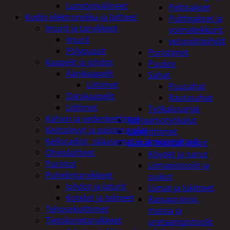
Lumityövälineet
Peltisakset
Kodin elektroniikka ja laitteet
Pulttisakset ja
Imurit ja tarvikkeet
voimaleikkurit
Imurit
vetoniittipihdit
Pölypussit
Puristimet
Kaapelit ja johdot
Puukot
Äänikaapelit
Sahat
Liittimet
Puusahat
Datakaapelit
Rautasahat
Liittimet
Työkalusarjat
Kahvin ja vedenkeittimet
Korjaamotyökalut
Keittolevyt ja paistoraudat
Lämmittimet
Kelloradiot, sääasemat ja lämpömittarit
Liimat, massat, teipit
Oheislaitteet
Köydet ja narut
Paristot
Liimapistoolit ja
Puhelintarvikkeet
puikot
Johdot ja laturit
Liimat ja lukitteet
Kotelot ja telineet
Rasvaprässit,
Tehosekoittimet
massa ja
Tietokonetarvikkeet
uretaanipistoolit