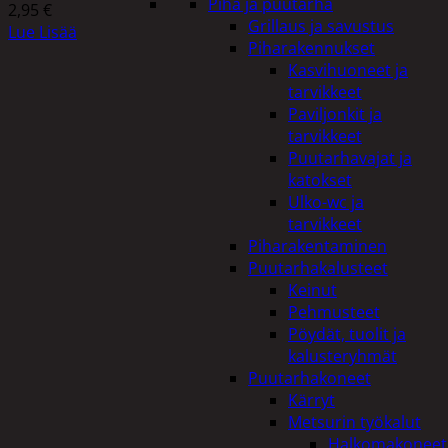
Piha ja puutarha
2,95
€
Grillaus ja savustus
Lue Lisää
Piharakennukset
Kasvihuoneet ja
tarvikkeet
Paviljonkit ja
tarvikkeet
Puutarhavajat ja
katokset
Ulko-wc ja
tarvikkeet
Piharakentaminen
Puutarhakalusteet
Keinut
Pehmusteet
Pöydät, tuolit ja
kalusteryhmät
Puutarhakoneet
Kärryt
Metsurin työkalut
Halkomakoneet