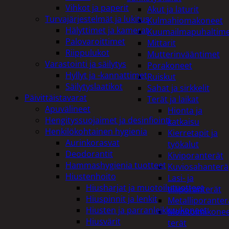
Vihkot ja paperit
Akut ja laturit
Turvajärjestelmät ja lukitus
Kulmahiomakoneet
Hälyttimet ja kamerat
Kuumailmapuhaltim
Palovaroittimet
Mittarit
Riippulukot
Mutterinvääntimet
Varastointi ja säilytys
Porakoneet
Hyllyt ja -kannattimet
Ruiskut
Säilytyslaatikot
Sahat ja sirkkelit
Päivittäistavarat
Terät ja laikat
Apuvälineet
Hionta ja
Hengityssuojaimet ja desinfiointi
katkaisu
Henkilökohtainen hygienia
Kierretapit ja
Aurinkorasvat
työkalut
Deodorantit
Kiviporanterät
Hammashygienia tuotteet
Kuviosahanterä
Hiustenhoito
Lasi- ja
Hiusharjat ja muotoilutuotteet
tiiliporanterät
Hiuspinnit ja lenkit
Metalliporanter
Hiusten ja parranleikkuukoneet
Monitoimikone
Hiusvärit
terät