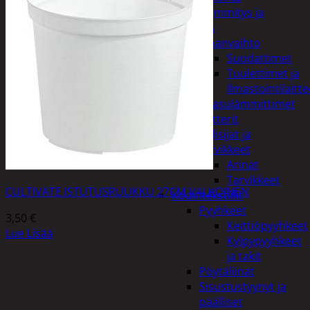
Kodin lämmitys ja
tuuletus
Ilmanvaihto
Suodattimet
Tuulettimet ja
Ilmastointilaitte
Kaasulämmittimet
Patterit
Tulisijat ja
tarvikkeet
Arinat
Tarvikkeet
CULTIVATE ISTUTUSRUUKKU 27CM VALKOINEN
Kodintekstiilit
Pyyhkeet
3,50
€
Keittiöpyyhkeet
Lue Lisää
Kylpypyyhkeet
ja takit
Pöytäliinat
Sisustustyynyt ja
päälliset