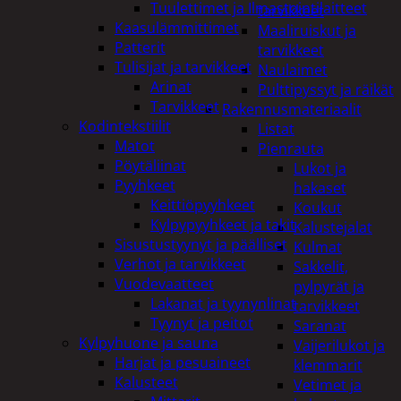
Tuulettimet ja Ilmastointilaitteet
tarvikkeet
Kaasulämmittimet
Maaliruiskut ja
Patterit
tarvikkeet
Tulisijat ja tarvikkeet
Naulaimet
Arinat
Pulttipyssyt ja räikät
Tarvikkeet
Rakennusmateriaalit
Kodintekstiilit
Listat
Matot
Pienrauta
Pöytäliinat
Lukot ja
Pyyhkeet
hakaset
Keittiöpyyhkeet
Koukut
Kylpypyyhkeet ja takit
Kalustejalat
Sisustustyynyt ja päälliset
Kulmat
Verhot ja tarvikkeet
Sakkelit,
Vuodevaatteet
pylpyrät ja
Lakanat ja tyynynlinat
tarvikkeet
Tyynyt ja peitot
Saranat
Kylpyhuone ja sauna
Vaijerilukot ja
Harjat ja pesuaineet
klemmarit
Kalusteet
Vetimet ja