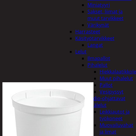
Miniatyyri
Sakset, liimat ja
muut tarvikkeet
Värikynät
Harrasteet
Käsityötarvikkeet
Langat
Lelut
Ilmapallot
Pihalelut
Hiekkalaatikkole
Muut pihalelut
Pallot
Vesipyssyt
Radio-ohjattavat
Sisälelut
Leikkiautot ja
työkoneet
Muovailuvahat
ja limat