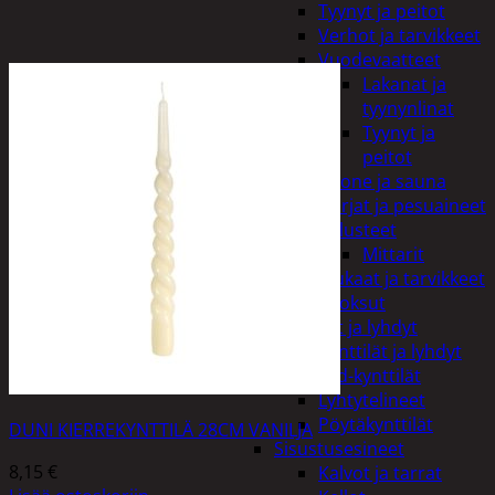
Tyynyt ja peitot
Verhot ja tarvikkeet
Vuodevaatteet
Lakanat ja
tyynynlinat
Tyynyt ja
peitot
Kylpyhuone ja sauna
Harjat ja pesuaineet
Kalusteet
Mittarit
Kiukaat ja tarvikkeet
Tuoksut
Kynttilät ja lyhdyt
Kynttilät ja lyhdyt
Led-kynttilät
Lyhtytelineet
Pöytäkynttilät
DUNI KIERREKYNTTILÄ 28CM VANILJA
Sisustusesineet
8,15
€
Kalvot ja tarrat