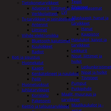
Teipit
Tietokonetarvikkeet
Tiivisteet
Adapterit, liittimet ja telakointiasemat
LVI
Verkkolaitteet
Allaskaapit, hanat ja
Tv-tarvikkeet ja seinätelineet
tarvikkeet
Antennit
Hanat
Liittimet
Kaapistot
Viihde-elektroniikka
Hajulukot, kaivot ja
Bluetooth kaiuttimet
tarvikkeet
Kuulokkeet
Leikkurit
Radiot
Nipat, liittimet ja
Koti ja sisustus
holkit
Huonekalut
Letkunkiristime
Kaapit
Nipat ja holkit
Kenkätelineet ja naulakot
Tiivisteet
Peilit
Pumput
Huonetuoksut
Putkipihdit
Juhlatarvikkeet
Maalit, muuraus ja
Koristelu
tarvikkeet
Paketointi
Maalikaukalot ja -
Keittiö ja taloustarvikkeet
astiat