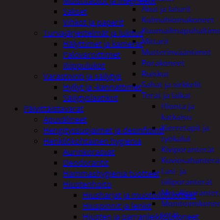
Muistitaulut ja magneetit
Akut ja laturit
Sakset
Kulmahiomakoneet
Vihkot ja paperit
Kuumailmapuhaltim
Turvajärjestelmät ja lukitus
Mittarit
Hälyttimet ja kamerat
Mutterinvääntimet
Palovaroittimet
Porakoneet
Riippulukot
Ruiskut
Varastointi ja säilytys
Sahat ja sirkkelit
Hyllyt ja -kannattimet
Terät ja laikat
Säilytyslaatikot
Hionta ja
Päivittäistavarat
katkaisu
Apuvälineet
Kierretapit ja
Hengityssuojaimet ja desinfiointi
työkalut
Henkilökohtainen hygienia
Kiviporanterät
Aurinkorasvat
Kuviosahanterä
Deodorantit
Lasi- ja
Hammashygienia tuotteet
tiiliporanterät
Hiustenhoito
Metalliporanter
Hiusharjat ja muotoilutuotteet
Monitoimikone
Hiuspinnit ja lenkit
terät
Hiusten ja parranleikkuukoneet