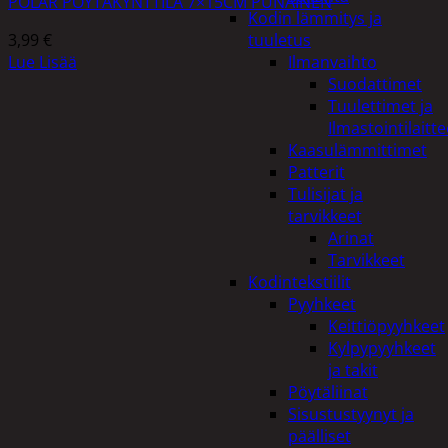
POLAR PÖYTÄKYNTTILÄ 7×15CM PUNAINEN
Kodin lämmitys ja
3,99
€
tuuletus
Lue Lisää
Ilmanvaihto
Suodattimet
Tuulettimet ja
Ilmastointilaitte
Kaasulämmittimet
Patterit
Tulisijat ja
tarvikkeet
Arinat
Tarvikkeet
Kodintekstiilit
Pyyhkeet
Keittiöpyyhkeet
Kylpypyyhkeet
ja takit
Pöytäliinat
Sisustustyynyt ja
päälliset