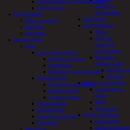
Tuurnat,
Linnunpöntöt ja ruokintalaudat
meistit ja
Linnunruoka
piirtopuikot
Elintarvikkeet
Käsihöylät
Keksit ja piparit
Lyöntityökalut
Makeiset
Taltat
Mausteet
Tuurnat,
Kausituotteet
meistit ja
Joulu
piirtopuikot
Joulu- ja kausivalot
Vasarat ja
Eläimet ja tontut
sorkkaraudat
Kyntteliköt
Sorkkarau
Valoketjut ja kuusenvalot
Vasarat
Joulukoristeet
Mittaus ja merkintä
Kranssit ja asetelmat
Linjalangat ja
Oksakoristeet
kynät
Tontut ja muut
Mitat
Joulumakeiset
Vatupassit
Joulutekstiilit
Pihdit ja leikkurit
Kuuset ja valopuut
Lukkopihdit
Paketointi
Lukkorengaspih
Marjastus