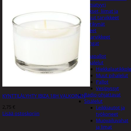
Miniatyyri
Sakset, liimat ja
muut tarvikkeet
Värikynät
Harrasteet
Käsityötarvikkeet
Langat
Lelut
Ilmapallot
Pihalelut
Hiekkalaatikkole
Muut pihalelut
Pallot
Vesipyssyt
Radio-ohjattavat
KYNTTILÄLYHTY IBIZA 18H VALKOINEN
Sisälelut
2,75
€
Leikkiautot ja
Lisää ostoskoriin
työkoneet
Muovailuvahat
ja limat