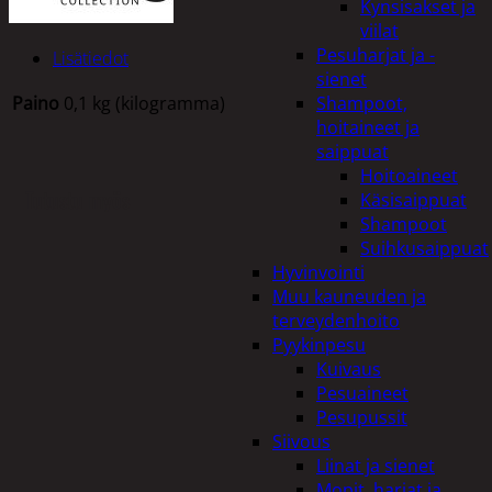
Kynsisakset ja
viilat
Pesuharjat ja -
Lisätiedot
sienet
Paino
0,1 kg (kilogramma)
Shampoot,
hoitaineet ja
saippuat
Hoitoaineet
Tutustu myös
Käsisaippuat
Shampoot
Suihkusaippuat
Hyvinvointi
Muu kauneuden ja
terveydenhoito
Pyykinpesu
Kuivaus
Pesuaineet
Pesupussit
Siivous
Liinat ja sienet
Mopit, harjat ja