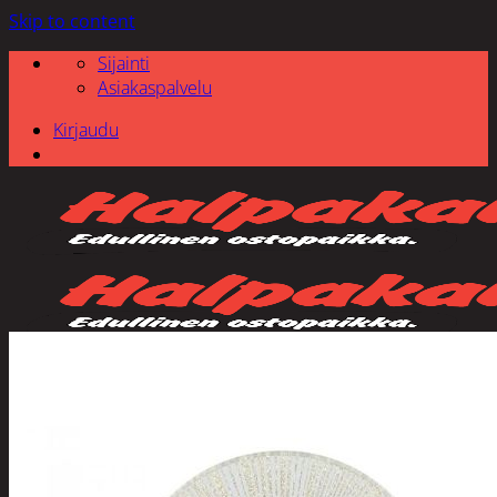
Skip to content
Sijainti
Asiakaspalvelu
Kirjaudu
Etsi: