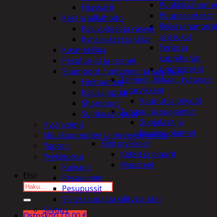
Puukkosahante
Hiusvärit
Puuporanterät
Käsi ja jalkahoito
Reikäsahanterä
Käsivoiteet ja rasvat
ja istukat
Kynsisakset ja viilat
Teräs ja
Kosmetiikka
kuppiharjat
Pesuharjat ja -sienet
Upotusterät
Shampoot, hoitaineet ja saippuat
Telineet, tikkaat, työtasot
Hoitoaineet
ja tarvikkeet
Käsisaippuat
Vaunut ja pöydät
Shampoot
Työasut ja suojaimet
Suihkusaippuat
Suojalasit ja
Hyvinvointi
kuulosuojaimet
Muu kauneuden ja terveydenhoito
Elintarvikkeet
Paperit
Keksit ja piparit
Pyykinpesu
Mausteet
Kuivaus
Etsi:
Pesuaineet
Pesupussit
Silitysraudat ja silityslaudat
Siivous
Ostoskori /
0,00
€