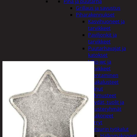
Piha ja puutarha
Grillaus ja savustus
Piharakennukset
Kasvihuoneet ja
tarvikkeet
Paviljonkit ja
tarvikkeet
Puutarhavajat ja
katokset
Ulko-wc ja
tarvikkeet
Piharakentaminen
Puutarhakalusteet
Keinut
Pehmusteet
Pöydät, tuolit ja
kalusteryhmät
Puutarhakoneet
Kärryt
Metsurin työkalut
Halkomakoneet