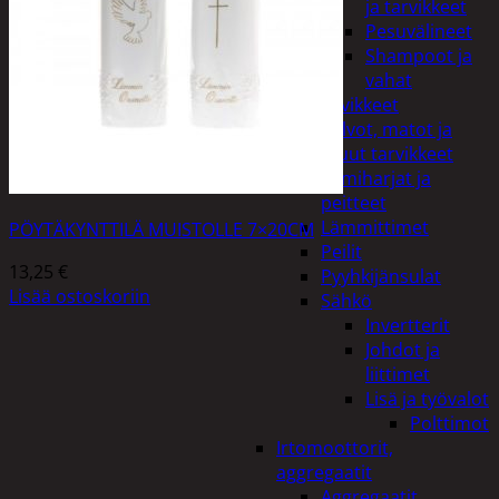
ja tarvikkeet
Pesuvälineet
Shampoot ja
vahat
Autotarvikkeet
Kalvot, matot ja
muut tarvikkeet
Lumiharjat ja
peitteet
Lämmittimet
PÖYTÄKYNTTILÄ MUISTOLLE 7×20CM
Peilit
13,25
€
Pyyhkijänsulat
Lisää ostoskoriin
Sähkö
Invertterit
Johdot ja
liittimet
Lisä ja työvalot
Polttimot
Irtomoottorit,
aggregaatit
Aggregaatit