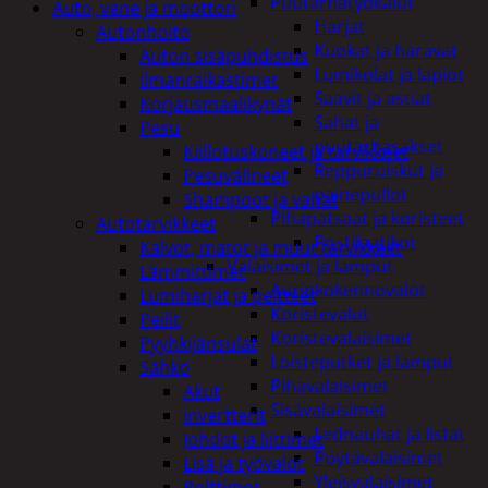
Puutarhatyökalut
Auto, vene ja moottori
Harjat
Autonhoito
Kuokat ja haravat
Auton sisäpuhdistus
Lumikolat ja lapiot
ilmanraikastimet
Saavit ja astiat
Korjausmaalikynät
Sahat ja
Pesu
puutarhasakset
Kiillotuskoneet ja tarvikkeet
Reppuruiskut ja
Pesuvälineet
painepullot
Shampoot ja vahat
Pihapatsaat ja koristeet
Autotarvikkeet
Postilaatikot
Kalvot, matot ja muut tarvikkeet
Valaisimet ja lamput
Lämmittimet
Aurinkokennovalot
Lumiharjat ja peitteet
Koristevalot
Peilit
Koristevalaisimet
Pyyhkijänsulat
Loisteputket ja lamput
Sähkö
Pihavalaisimet
Akut
Sisävalaisimet
invertterit
Lednauhat ja listat
Johdot ja liittimet
Pöytävalaisimet
Lisä ja työvalot
Yleisvalaisimet
Polttimot