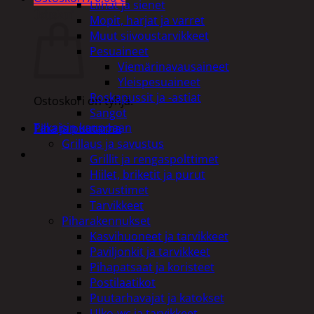
Liinat ja sienet
Ostoskori
Mopit, harjat ja varret
Muut siivoustarvikkeet
Pesuaineet
Viemärinavausaineet
Yleispesuaineet
Roskapussit ja -astiat
Ostoskori on tyhjä.
Sangot
Takaisin kauppaan
Piha ja puutarha
Grillaus ja savustus
Grillit ja rengaspolttimet
Hiilet, briketit ja purut
Savustimet
Tarvikkeet
Piharakennukset
Kasvihuoneet ja tarvikkeet
Paviljonkit ja tarvikkeet
Pihapatsaat ja koristeet
Postilaatikot
Puutarhavajat ja katokset
Ulko-wc ja tarvikkeet