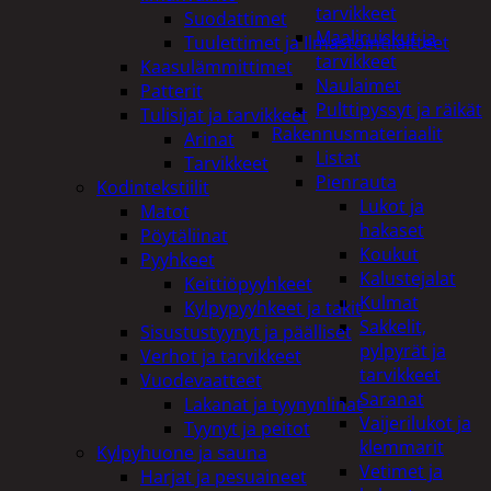
tarvikkeet
Suodattimet
Maaliruiskut ja
Tuulettimet ja Ilmastointilaitteet
tarvikkeet
Kaasulämmittimet
Naulaimet
Patterit
Pulttipyssyt ja räikät
Tulisijat ja tarvikkeet
Rakennusmateriaalit
Arinat
Listat
Tarvikkeet
Pienrauta
Kodintekstiilit
Lukot ja
Matot
hakaset
Pöytäliinat
Koukut
Pyyhkeet
Kalustejalat
Keittiöpyyhkeet
Kulmat
Kylpypyyhkeet ja takit
Sakkelit,
Sisustustyynyt ja päälliset
pylpyrät ja
Verhot ja tarvikkeet
tarvikkeet
Vuodevaatteet
Saranat
Lakanat ja tyynynlinat
Vaijerilukot ja
Tyynyt ja peitot
klemmarit
Kylpyhuone ja sauna
Vetimet ja
Harjat ja pesuaineet