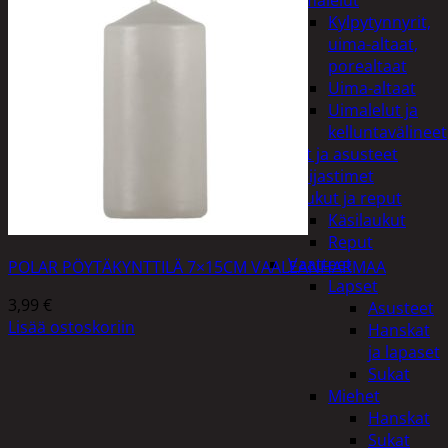
uimalelut
Kylpytynnyrit,
uima-altaat,
porealtaat
Uima-altaat
Uimalelut ja
kelluntavälineet
Vaatteet ja asusteet
Heijastimet
Laukut ja reput
Käsilaukut
Reput
Vaatteet
POLAR PÖYTÄKYNTTILÄ 7×15CM VAALEANHARMAA
Lapset
3,99
€
Asusteet
Lisää ostoskoriin
Hanskat
ja lapaset
Sukat
Miehet
Hanskat
Sukat