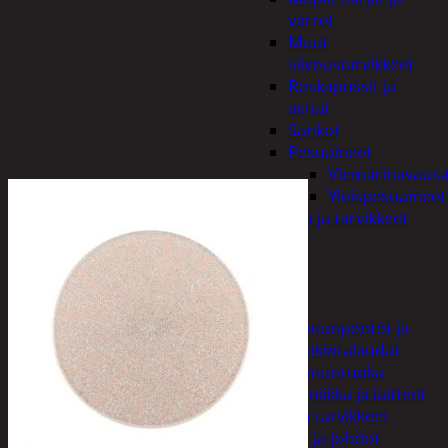
varret
Muut
siivoustarvikkeet
Roskapussit ja -
astiat
Sankot
Pesuaineet
Viemärinavausa
Yleispesuaineet
Eläintenruoka ja tarvikkeet
Jyrsijät
Kissat
Koirat
Linnut
Linnunpöntöt ja
ruokintalaudat
Linnunruoka
Kodin elektroniikka ja laitteet
Imurit ja tarvikkeet
Kaapelit ja johdot