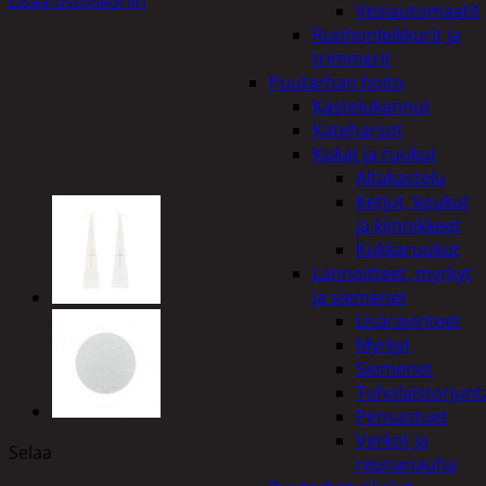
Lisää ostoskoriin
Vesiautomaatit
Ruohonleikkurit ja
trimmerit
Puutarhan hoito
Kastelukannut
Kateharsot
Kukat ja ruukut
Altakastelu
Ketjut, koukut
ja kiinnikkeet
Kukkaruukut
Lannoitteet, myrkyt
ja siemenet
Lisäravinteet
Myrkyt
Siemenet
Tuholaistorjunt
Pensastuet
Verkot ja
Selaa
reunanauha