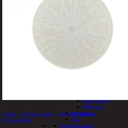
Tuotevalikoima
Poistotuotteet
Kausituotteet
Joulu
Joulu- ja kausivalot
Eläimet ja
tontut
Kyntteliköt
Valoketjut ja
kuusenvalot
Joulukoristeet
Kranssit ja
asetelmat
Tontut ja
muut
Joulutekstiilit
Paketointi
Marjastus
Etusivu
/
Koti ja sisustus
/
Kynttilät ja lyhdyt
/
Talvi
Pöytäkynttilät
Päivittäistavarat