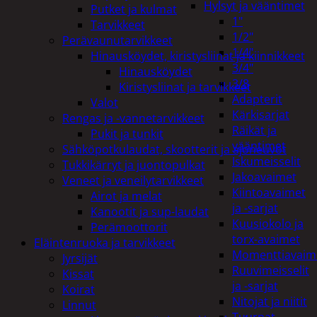
Hylsyt ja vääntimet
Putket ja kulmat
1"
Tarvikkeet
1/2"
Perävaunutarvikkeet
1/4"
Hinausköydet, kiristysliinat ja kiinnikkeet
3/4"
Hinausköydet
3/8
Kiristysliinat ja tarvikkeet
Adapterit
Valot
Kärkisarjat
Rengas ja -vannetarvikkeet
Räikät ja
Pukit ja tunkit
vääntimet
Sähköpotkulaudat, skootterit ja ajoneuvot
Iskumeisselit
Tukkikärryt ja juontopulkat
Jakoavaimet
Veneet ja veneilytarvikkeet
Kiintoavaimet
Airot ja melat
ja -sarjat
Kanootit ja sup-laudat
Kuusiokolo ja
Perämoottorit
torx-avaimet
Eläintenruoka ja tarvikkeet
Momenttiavaim
Jyrsijät
Ruuvimeisselit
Kissat
ja -sarjat
Koirat
Nitojat ja niitit
Linnut