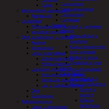
Taskulamput
Tulpat
Työmaavalaisimet
Irtomoottorit, aggregaatit
Taskulamput
Aggregaatit
Tarvikkeet
Lisälaitteet
Työkalut
Polttoainesäiliöt, pumput ja tarvikkeet
Hitsaus
Vinssit ja varusteet
Hitsauskolvit ja
Öljyt, suodattimet ja nesteet
suuttimet
Avaimet
Kaasut ja polttimet
Imupumput
Lasit ja maskit
Letkut ja tarvikkeet
Puikot ja langat
Jäähdyttäjänletkut
Tinakolvit ja tinat
Polttoaineletkut
Imurit
Liuottimet, massat, ja muut kemikaalit
Käsityökalut
Alustamassat ja pakkelit
Erikoistyökalut
Kemikaalit, sprayt ja silikonit
Hionta ja puhdistus
Lasi ja jäähdytinnesteet
Tyynyt ja
Öljyt
paperit
Suodattimet
Viilat ja
Pakoputken osat
teräsharjat
Laipat ja kiinnikkeet