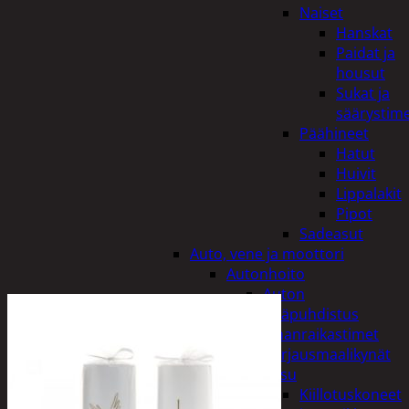
Naiset
Hanskat
Paidat ja
housut
Sukat ja
säärystim
Päähineet
Hatut
Huivit
Lippalakit
Pipot
Sadeasut
Auto, vene ja moottori
Autonhoito
Auton
sisäpuhdistus
Ilmanraikastimet
Korjausmaalikynät
Pesu
Kiillotuskoneet