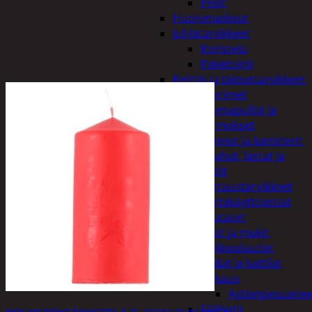
Peilit
Huonetuoksut
Juhlatarvikkeet
Koristelu
Paketointi
Keittiö ja taloustarvikkeet
Aterimet
Juomapullot ja
termokset
Kannut ja kanisterit
Kauhat, lastat ja
sudit
Kattaustarvikkeet
Kertakäyttöastiat
Lautaset
Lasit ja mukit
Leikkuulaudat
Padat ja kattilat
Tiskaus
Astianpesuaine
Säilöntä