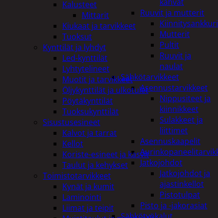
kahvat
Kalusteet
Ruuvit ja mutterit
Mittarit
Kiinnitysankkuri
Kiukaat ja tarvikkeet
Mutterit
Tuoksut
Pultit
Kynttilät ja lyhdyt
Ruuvit ja
Led-kynttilät
naulat
Lyhtytelineet
Sähkötarvikkeet
Muotit ja tarvikkeet
Asennustarvikkeet
Öljykynttilät ja ulkotulet
Nippusiteet ja
Pöytäkynttilät
kiinnikkeet
Tuoksukynttilät
Sulakkeet ja
Sisustusesineet
liittimet
Kalvot ja tarrat
Asennuskaapelit
Kellot
Aurinkopaneelitarvik
Koriste-esineet ja kasvit
Jatkojohdot
Taulut ja kehykset
Jatkojohdot ja
Toimistotarvikkeet
ajastinkellot
Kynät ja kumit
Pistotulpat
Laminointi
Pisto ja -jakorasiat
Liimat ja teipit
Sähkötyökalut