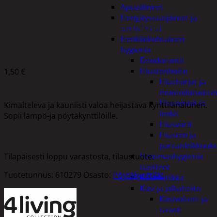
Apuvälineet
Hengityssuojaimet ja
4LIVING KYNTTILÄNALUNEN GALAXY KULTA
desinfiointi
Henkilökohtainen
hygienia
Deodorantit
Hiustenhoito
1,50
€
Hiusharjat ja
muotoilutuotte
Hiuspinnit ja
Kimalteleva ja kauniisti valoa heijastava kynttilänalunen.
lenkit
Sopii lämpö-ja pöytäkynttilöille.
Hiusvärit
Hiusten ja
parranleikkuuk
Hammashygienia
Tilapäisesti loppu varastosta, tilaustuote.
tuotteet
Tuotetunnus:
610279
Osasto:
Pöytäkynttilät
Kosmetiikka
Käsi ja jalkahoito
Käsivoiteet ja
rasvat