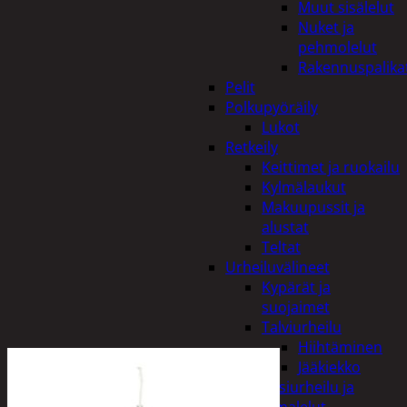
Muut sisälelut
Nuket ja
pehmolelut
Rakennuspalika
Pelit
Polkupyöräily
Lukot
Retkeily
Keittimet ja ruokailu
Kylmälaukut
Makuupussit ja
alustat
Teltat
Urheiluvälineet
Kypärät ja
suojaimet
Talviurheilu
Hiihtäminen
Jääkiekko
Vesiurheilu ja