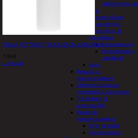
jäähdytinnestee
Öljyt
Perävaunutarvikkeet
Hinausköydet,
kiristysliinat ja
kiinnikkeet
Hinausköydet
POLAR PÖYTÄKYNTTILÄ 8×25CM VALKOINEN
Kiristysliinat ja
7,99
€
tarvikkeet
Lue Lisää
Valot
Rengas ja -
vannetarvikkeet
Sähköpotkulaudat,
skootterit ja ajoneuvot
Tukkikärryt ja
juontopulkat
Veneet ja
veneilytarvikkeet
Airot ja melat
Perämoottorit