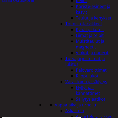
Lisää ostoskoriin
Kellot
Koriste-esineet ja
kasvit
Taulut ja kehykset
Toimistotarvikkeet
Kynät ja kumit
Liimat ja teipit
Muistitaulut ja
magneetit
Vihkot ja paperit
Turvajärjestelmät ja
lukitus
Palovaroittimet
Riippulukot
Varastointi ja säilytys
Hyllyt ja -
kannattimet
Säilytyslaatikot
Vapaa-aika ja urheilu
Askartelu
Askartelutarvikkeet