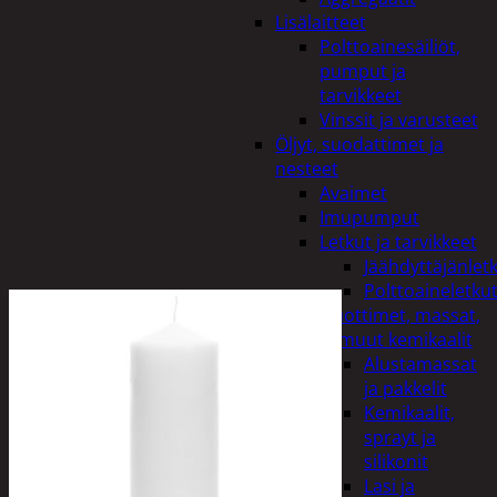
Lisälaitteet
Polttoainesäiliöt,
pumput ja
tarvikkeet
Vinssit ja varusteet
Öljyt, suodattimet ja
nesteet
Avaimet
Imupumput
Letkut ja tarvikkeet
Jäähdyttäjänlet
Polttoaineletku
Liuottimet, massat,
ja muut kemikaalit
Alustamassat
ja pakkelit
Kemikaalit,
sprayt ja
silikonit
Lasi ja