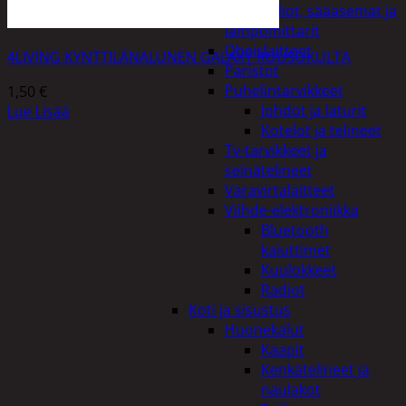
Kelloradiot, sääasemat ja
lämpömittarit
Oheislaitteet
4LIVING KYNTTILÄNALUNEN GALAXY RUUSUKULTA
Paristot
Puhelintarvikkeet
1,50
€
Johdot ja laturit
Lue Lisää
Kotelot ja telineet
Tv-tarvikkeet ja
seinätelineet
Varavirtalaitteet
Viihde-elektroniikka
Bluetooth
kaiuttimet
Kuulokkeet
Radiot
Koti ja sisustus
Huonekalut
Kaapit
Kenkätelineet ja
naulakot