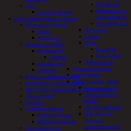
Peltisakset
Talvi
Pulttisakset ja
Lumityövälineet
voimaleikkurit
Kodin elektroniikka ja laitteet
vetoniittipihdit
Imurit ja tarvikkeet
Puristimet
Imurit
Puukot
Pölypussit
Sahat
Kaapelit ja johdot
Puusahat
Äänikaapelit
Rautasahat
Liittimet
Työkalusarjat
Datakaapelit
Korjaamotyökalut
Liittimet
Lämmittimet
Kahvin ja vedenkeittimet
Liimat, massat, teipit
Keittolevyt ja paistoraudat
Köydet ja narut
Kelloradiot, sääasemat ja lämpömittarit
Liimapistoolit ja
Oheislaitteet
puikot
Paristot
Liimat ja lukitteet
Puhelintarvikkeet
Rasvaprässit,
Johdot ja laturit
massa ja
Kotelot ja telineet
uretaanipistoolit
Tehosekoittimet