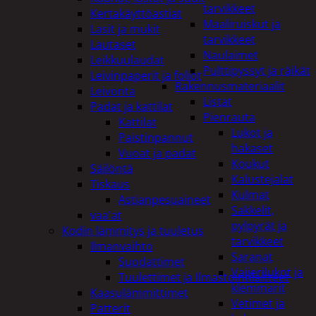
tarvikkeet
Kertakäyttöastiat
Maaliruiskut ja
Lasit ja mukit
tarvikkeet
Lautaset
Naulaimet
Leikkuulaudat
Pulttipyssyt ja räikät
Leivinpaperit ja foliot
Rakennusmateriaalit
Leivonta
Listat
Padat ja kattilat
Pienrauta
Kattilat
Lukot ja
Paistinpannut
hakaset
Vuoat ja padat
Koukut
Säilöntä
Kalustejalat
Tiskaus
Kulmat
Astianpesuaineet
Sakkelit,
vaa'at
pylpyrät ja
Kodin lämmitys ja tuuletus
tarvikkeet
Ilmanvaihto
Saranat
Suodattimet
Vaijerilukot ja
Tuulettimet ja Ilmastointilaitteet
klemmarit
Kaasulämmittimet
Vetimet ja
Patterit