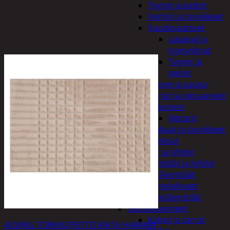
Tyynyt ja peitot
Verhot ja tarvikkeet
Vuodevaatteet
Lakanat ja
tyynynlinat
Tyynyt ja
peitot
Kylpyhuone ja sauna
Harjat ja pesuaineet
Kalusteet
Mittarit
Kiukaat ja tarvikkeet
Tuoksut
Kynttilät ja lyhdyt
Kynttilät ja lyhdyt
Led-kynttilät
Lyhtytelineet
Pöytäkynttilät
Sisustusesineet
Kalvot ja tarrat
4LIVING TORKKUPEITTO RAITA HARMAA