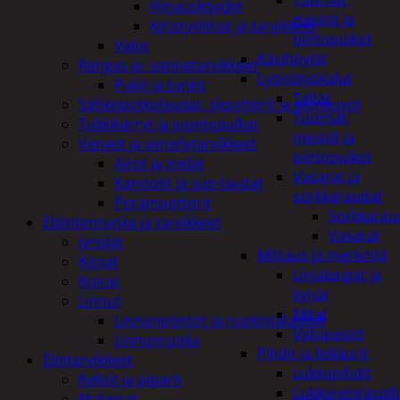
Tuurnat,
Hinausköydet
meistit ja
Kiristysliinat ja tarvikkeet
piirtopuikot
Valot
Käsihöylät
Rengas ja -vannetarvikkeet
Lyöntityökalut
Pukit ja tunkit
Taltat
Sähköpotkulaudat, skootterit ja ajoneuvot
Tuurnat,
Tukkikärryt ja juontopulkat
meistit ja
Veneet ja veneilytarvikkeet
piirtopuikot
Airot ja melat
Vasarat ja
Kanootit ja sup-laudat
sorkkaraudat
Perämoottorit
Sorkkarau
Eläintenruoka ja tarvikkeet
Vasarat
Jyrsijät
Mittaus ja merkintä
Kissat
Linjalangat ja
Koirat
kynät
Linnut
Mitat
Linnunpöntöt ja ruokintalaudat
Vatupassit
Linnunruoka
Pihdit ja leikkurit
Elintarvikkeet
Lukkopihdit
Keksit ja piparit
Lukkorengaspih
Makeiset