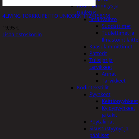
Kodin lämmitys ja
tuuletus
4LIVING TORKKUPEITTO UNICORN 112×158CM
Ilmanvaihto
Suodattimet
19,95
€
Tuulettimet ja
Lisää ostoskoriin
Ilmastointilaitte
Kaasulämmittimet
Patterit
Tulisijat ja
tarvikkeet
Arinat
Tarvikkeet
Kodintekstiilit
Pyyhkeet
Keittiöpyyhkeet
Kylpypyyhkeet
ja takit
Pöytäliinat
Sisustustyynyt ja
päälliset