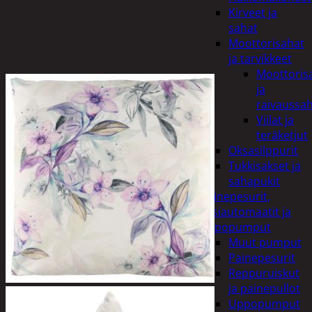
Kirveet ja
sahat
Moottorisahat
ja tarvikkeet
Moottoris
ja
raivaussa
Viilat ja
teräketjut
Oksasilppurit
Tukkisakset ja
sahapukit
Painepesurit,
vesiautomaatit ja
uppopumput
Muut pumput
Painepesurit
Reppuruiskut
ja painepullot
Uppopumput