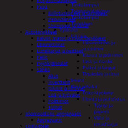
Korjausmaalikynät
Taskulamput
Pesu
Työmaavalaisimet
Kiillotuskoneet ja tarvikkeet
Taskulamput
Pesuvälineet
Tarvikkeet
Shampoot ja vahat
Työkalut
Autotarvikkeet
Hitsaus
Kalvot, matot ja muut tarvikkeet
Hitsauskolvit ja
Lämmittimet
suuttimet
Lumiharjat ja peitteet
Kaasut ja polttimet
Peilit
Lasit ja maskit
Pyyhkijänsulat
Puikot ja langat
Sähkö
Tinakolvit ja tinat
Akut
Imurit
invertterit
Käsityökalut
Johdot ja liittimet
Erikoistyökalut
Lisä ja työvalot
Hionta ja puhdistus
Polttimot
Tyynyt ja
Tulpat
paperit
Irtomoottorit, aggregaatit
Viilat ja
Aggregaatit
teräsharjat
Lisälaitteet