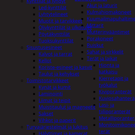
Kynttilät ja lyhdyt
Akut ja laturit
Led-kynttilät
Kulmahiomakoneet
Lyhtytelineet
Kuumailmapuhaltim
Muotit ja tarvikkeet
Mittarit
Öljykynttilät ja ulkotulet
Mutterinvääntimet
Pöytäkynttilät
Porakoneet
Tuoksukynttilät
Ruiskut
Sisustusesineet
Sahat ja sirkkelit
Kalvot ja tarrat
Terät ja laikat
Kellot
Hionta ja
Koriste-esineet ja kasvit
katkaisu
Taulut ja kehykset
Kierretapit ja
Toimistotarvikkeet
työkalut
Kynät ja kumit
Kiviporanterät
Laminointi
Kuviosahanterä
Liimat ja teipit
Lasi- ja
Muistitaulut ja magneetit
tiiliporanterät
Sakset
Metalliporanter
Vihkot ja paperit
Monitoimikone
Turvajärjestelmät ja lukitus
terät
Hälyttimet ja kamerat