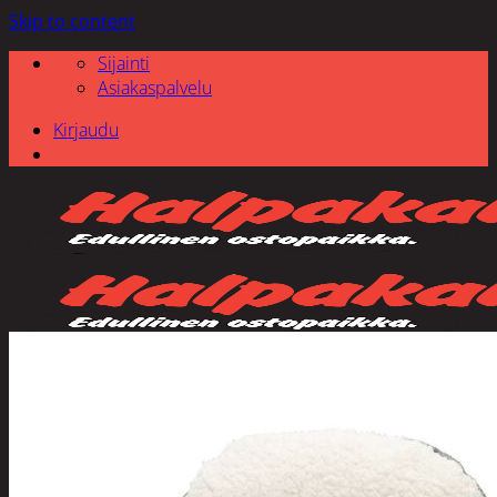
Skip to content
Sijainti
Asiakaspalvelu
Kirjaudu
Etsi: