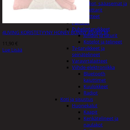
Kelloradiot, sääasemat ja
lämpömittarit
Oheislaitteet
Paristot
Puhelintarvikkeet
4LIVING KORISTETYYNY HONEY BUNNY 45×45CM
Johdot ja laturit
Kotelot ja telineet
11,90
€
Tv-tarvikkeet ja
Lue Lisää
seinätelineet
Varavirtalaitteet
Viihde-elektroniikka
Bluetooth
kaiuttimet
Kuulokkeet
Radiot
Koti ja sisustus
Huonekalut
Kaapit
Kenkätelineet ja
naulakot