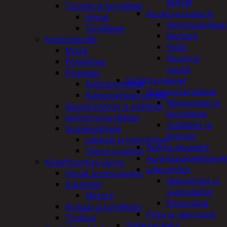
kahvat
Tulisijat ja tarvikkeet
Ruuvit ja mutterit
Arinat
Kiinnitysankkuri
Tarvikkeet
Mutterit
Kodintekstiilit
Pultit
Matot
Ruuvit ja
Pöytäliinat
naulat
Pyyhkeet
Sähkötarvikkeet
Keittiöpyyhkeet
Asennustarvikkeet
Kylpypyyhkeet ja takit
Nippusiteet ja
Sisustustyynyt ja päälliset
kiinnikkeet
Verhot ja tarvikkeet
Sulakkeet ja
Vuodevaatteet
liittimet
Lakanat ja tyynynlinat
Asennuskaapelit
Tyynyt ja peitot
Aurinkopaneelitarvik
Kylpyhuone ja sauna
Jatkojohdot
Harjat ja pesuaineet
Jatkojohdot ja
Kalusteet
ajastinkellot
Mittarit
Pistotulpat
Kiukaat ja tarvikkeet
Pisto ja -jakorasiat
Tuoksut
Sähkötyökalut