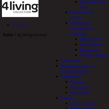
Kynsisakset ja
viilat
Pesuharjat ja -
sienet
Shampoot,
Lisätiedot
hoitaineet ja
saippuat
Paino
1 kg (kilogramma)
Hoitoaineet
Käsisaippuat
Shampoot
Suihkusaippuat
Tutustu myös
Hyvinvointi
Muu kauneuden ja
terveydenhoito
Pyykinpesu
Kuivaus
Pesuaineet
Pesupussit
Siivous
Liinat ja sienet
Mopit, harjat ja