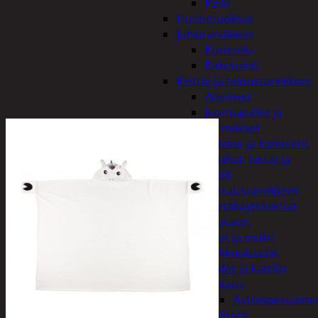
Peilit
Huonetuoksut
Juhlatarvikkeet
Koristelu
Paketointi
Keittiö ja taloustarvikkeet
Aterimet
Juomapullot ja
termokset
Kannut ja kanisterit
Kauhat, lastat ja
sudit
Kattaustarvikkeet
Kertakäyttöastiat
Lautaset
Lasit ja mukit
Leikkuulaudat
Padat ja kattilat
Tiskaus
Astianpesuaine
Säilöntä