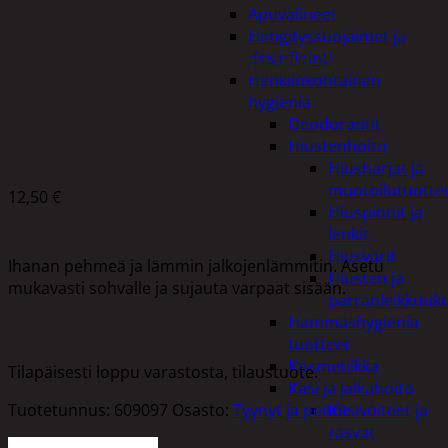
Apuvälineet
Hengityssuojaimet ja
4LIVING JALKOJENLÄMMITIN LINE 32×38CM
desinfiointi
Henkilökohtainen
VAALEAN HARMAA
hygienia
Deodorantit
Hiustenhoito
Hiusharjat ja
muotoilutuotte
12,50
€
Hiuspinnit ja
lenkit
Hiusvärit
Ihanan pehmeä ja lämmin jalkojenlämmitin. Asetu
Hiusten ja
mukavasti sohvalle ja sujauta varpaat sisään.
parranleikkuuk
Hammashygienia
tuotteet
Kosmetiikka
Tilapäisesti loppu varastosta, tilaustuote.
Käsi ja jalkahoito
Tuotetunnus:
609097
Osasto:
Tyynyt ja peitot
Käsivoiteet ja
rasvat