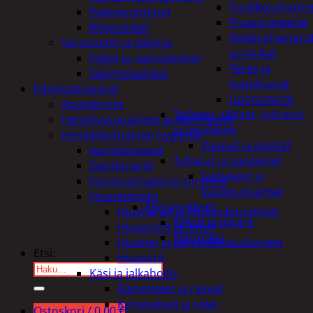
Puukkosahante
Palovaroittimet
Puuporanterät
Riippulukot
Reikäsahanterä
Varastointi ja säilytys
ja istukat
Hyllyt ja -kannattimet
Teräs ja
Säilytyslaatikot
kuppiharjat
Päivittäistavarat
Upotusterät
Apuvälineet
Telineet, tikkaat, työtasot
Hengityssuojaimet ja desinfiointi
ja tarvikkeet
Henkilökohtainen hygienia
Vaunut ja pöydät
Aurinkorasvat
Työasut ja suojaimet
Deodorantit
Suojalasit ja
Hammashygienia tuotteet
kuulosuojaimet
Hiustenhoito
Elintarvikkeet
Hiusharjat ja muotoilutuotteet
Keksit ja piparit
Hiuspinnit ja lenkit
Mausteet
Hiusten ja parranleikkuukoneet
Etsi:
Hiusvärit
Käsi ja jalkahoito
Käsivoiteet ja rasvat
Kynsisakset ja viilat
Ostoskori /
0,00
€