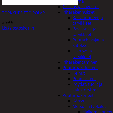
Piha ja puutarha
Grillaus ja savustus
Piharakennukset
TORKKUPEITTO POLAR
Kasvihuoneet ja
3,99
€
tarvikkeet
Lisää ostoskoriin
Paviljonkit ja
tarvikkeet
Puutarhavajat ja
katokset
Ulko-wc ja
tarvikkeet
Piharakentaminen
Puutarhakalusteet
Keinut
Pehmusteet
Pöydät, tuolit ja
kalusteryhmät
Puutarhakoneet
Kärryt
Metsurin työkalut
Halkomakoneet