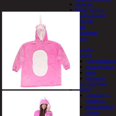
Miniatyyri
Sakset, liimat ja
muut tarvikkeet
Värikynät
Harrasteet
Käsityötarvikkeet
Langat
Lelut
Ilmapallot
Pihalelut
Hiekkalaatikkole
Muut pihalelut
Pallot
Vesipyssyt
Radio-ohjattavat
Sisälelut
Leikkiautot ja
työkoneet
Muovailuvahat
ja limat