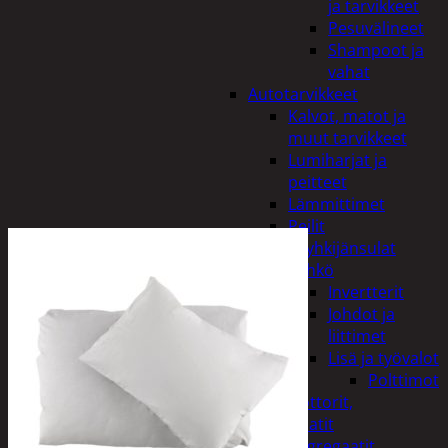
ja tarvikkeet
Pesuvälineet
Shampoot ja
vahat
Autotarvikkeet
Kalvot, matot ja
muut tarvikkeet
Lumiharjat ja
peitteet
Lämmittimet
Peilit
Pyyhkijänsulat
Sähkö
Invertterit
Johdot ja
liittimet
Lisä ja työvalot
Polttimot
Irtomoottorit,
aggregaatit
Aggregaatit