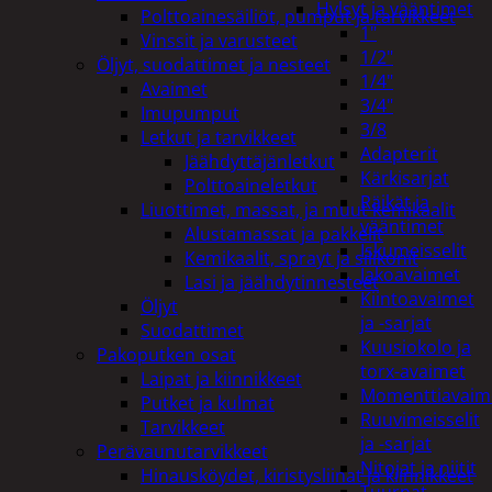
Hylsyt ja vääntimet
Polttoainesäiliöt, pumput ja tarvikkeet
1"
Vinssit ja varusteet
1/2"
Öljyt, suodattimet ja nesteet
1/4"
Avaimet
3/4"
Imupumput
3/8
Letkut ja tarvikkeet
Adapterit
Jäähdyttäjänletkut
Kärkisarjat
Polttoaineletkut
Räikät ja
Liuottimet, massat, ja muut kemikaalit
vääntimet
Alustamassat ja pakkelit
Iskumeisselit
Kemikaalit, sprayt ja silikonit
Jakoavaimet
Lasi ja jäähdytinnesteet
Kiintoavaimet
Öljyt
ja -sarjat
Suodattimet
Kuusiokolo ja
Pakoputken osat
torx-avaimet
Laipat ja kiinnikkeet
Momenttiavaim
Putket ja kulmat
Ruuvimeisselit
Tarvikkeet
ja -sarjat
Perävaunutarvikkeet
Nitojat ja niitit
Hinausköydet, kiristysliinat ja kiinnikkeet