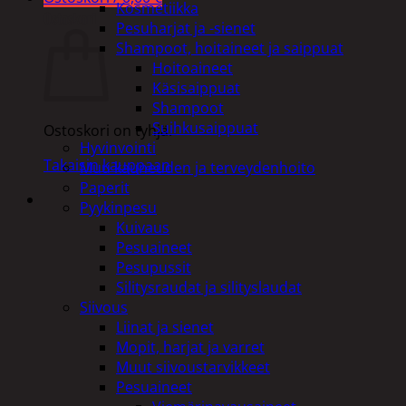
Kosmetiikka
Ostoskori
Pesuharjat ja -sienet
Shampoot, hoitaineet ja saippuat
Hoitoaineet
Käsisaippuat
Shampoot
Suihkusaippuat
Ostoskori on tyhjä.
Hyvinvointi
Takaisin kauppaan
Muu kauneuden ja terveydenhoito
Paperit
Pyykinpesu
Kuivaus
Pesuaineet
Pesupussit
Silitysraudat ja silityslaudat
Siivous
Liinat ja sienet
Mopit, harjat ja varret
Muut siivoustarvikkeet
Pesuaineet