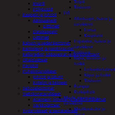
Teipit
Imurit
Tiivisteet
Pölypussit
LVI
Kaapelit ja johdot
Allaskaapit, hanat ja
Äänikaapelit
tarvikkeet
Liittimet
Hanat
Datakaapelit
Kaapistot
Liittimet
Hajulukot, kaivot ja
Kahvin ja vedenkeittimet
tarvikkeet
Keittolevyt ja paistoraudat
Leikkurit
Kelloradiot, sääasemat ja lämpömittarit
Nipat, liittimet ja
Oheislaitteet
holkit
Paristot
Letkunkiristime
Puhelintarvikkeet
Nipat ja holkit
Johdot ja laturit
Tiivisteet
Kotelot ja telineet
Pumput
Tehosekoittimet
Putkipihdit
Tietokonetarvikkeet
Maalit, muuraus ja
Adapterit, liittimet ja telakointiasemat
tarvikkeet
Verkkolaitteet
Maalikaukalot ja -
Tv-tarvikkeet ja seinätelineet
astiat