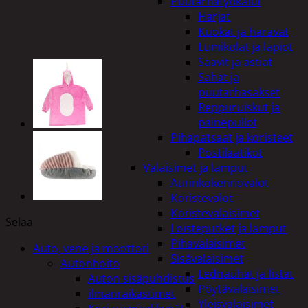
Puutarhatyökalut
Harjat
Kuokat ja haravat
Lumikolat ja lapiot
Saavit ja astiat
Sahat ja
puutarhasakset
Reppuruiskut ja
painepullot
Pihapatsaat ja koristeet
Postilaatikot
Valaisimet ja lamput
Aurinkokennovalot
Koristevalot
Koristevalaisimet
Selaa
Loisteputket ja lamput
Pihavalaisimet
Auto, vene ja moottori
Sisävalaisimet
Autonhoito
Lednauhat ja listat
Auton sisäpuhdistus
Pöytävalaisimet
ilmanraikastimet
Yleisvalaisimet