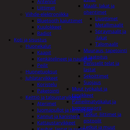
Antennit
Maalit, lakat ja
Liittimet
ohentimet
Viihde-elektroniikka
Liuottimet
Bluetooth kaiuttimet
Metallimaalit
Kuulokkeet
Spraymaalit ja
Radiot
-lakat
Koti ja sisustus
Talomaalit
Huonekalut
Muuraus, tapetointi
Kaapit
ja laatoitus
Kenkätelineet ja naulakot
Pensselit telat ja
Peilit
lastat
Huonetuoksut
Sekoittimet
Juhlatarvikkeet
Suojaus
Koristelu
Muut työkalut ja
Paketointi
tarvikkeet
Keittiö ja taloustarvikkeet
Paineilmatyökalut ja
Aterimet
kompressorit
Juomapullot ja termokset
Letkut, liittimet ja
Kannut ja kanisterit
pistoolit
Kattaustarvikkeet
Letkut ja muut
Kauhat, lastat ja sudit