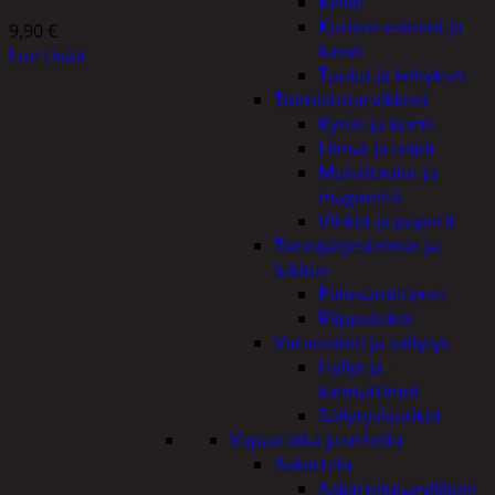
Kellot
Koriste-esineet ja
9,90
€
kasvit
Lue Lisää
Taulut ja kehykset
Toimistotarvikkeet
Kynät ja kumit
Liimat ja teipit
Muistitaulut ja
magneetit
Vihkot ja paperit
Turvajärjestelmät ja
lukitus
Palovaroittimet
Riippulukot
Varastointi ja säilytys
Hyllyt ja -
kannattimet
Säilytyslaatikot
Vapaa-aika ja urheilu
Askartelu
Askartelutarvikkeet