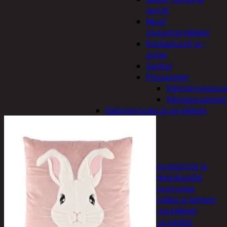
varret
Muut
siivoustarvikkeet
Roskapussit ja -
astiat
Sankot
Pesuaineet
Viemärinavausa
Yleispesuaineet
Eläintenruoka ja tarvikkeet
Jyrsijät
Kissat
Koirat
Linnut
Linnunpöntöt ja
ruokintalaudat
Linnunruoka
Kodin elektroniikka ja laitteet
Imurit ja tarvikkeet
Kaapelit ja johdot