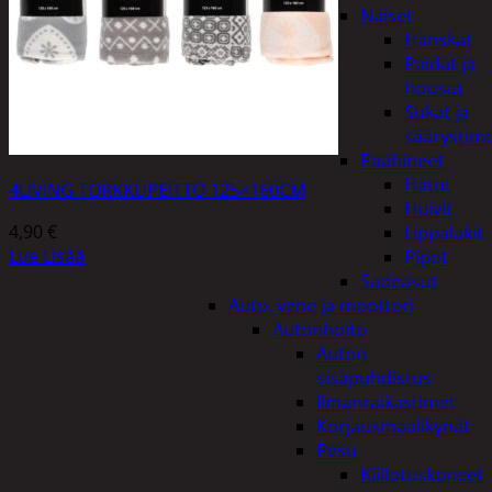
Naiset
Hanskat
Paidat ja
housut
Sukat ja
säärystim
Päähineet
Hatut
4LIVING TORKKUPEITTO 125×160CM
Huivit
4,90
€
Lippalakit
Lue Lisää
Pipot
Sadeasut
Auto, vene ja moottori
Autonhoito
Auton
sisäpuhdistus
Ilmanraikastimet
Korjausmaalikynät
Pesu
Kiillotuskoneet