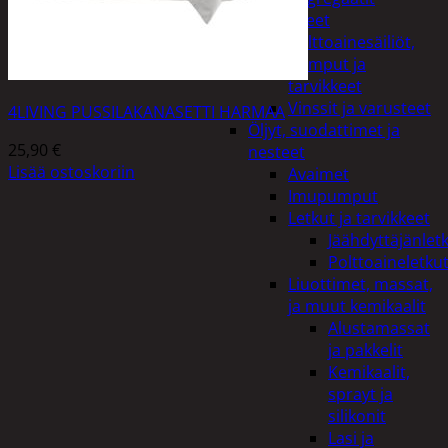
Lisälaitteet
Polttoainesäiliöt,
pumput ja
tarvikkeet
Vinssit ja varusteet
4LIVING PUSSILAKANASETTI HARMAA
Öljyt, suodattimet ja
25,90
€
nesteet
Lisää ostoskoriin
Avaimet
Imupumput
Letkut ja tarvikkeet
Jäähdyttäjänlet
Polttoaineletku
Liuottimet, massat,
ja muut kemikaalit
Alustamassat
ja pakkelit
Kemikaalit,
sprayt ja
silikonit
Lasi ja