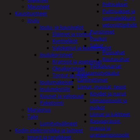
Peltisakset
Mausteet
Pulttisakset ja
Kausituotteet
voimaleikkurit
Joulu
vetoniittipihdit
Joulu- ja kausivalot
Puristimet
Eläimet ja tontut
Puukot
Kyntteliköt
Sahat
Valoketjut ja kuusenvalot
Puusahat
Joulukoristeet
Rautasahat
Kranssit ja asetelmat
Työkalusarjat
Oksakoristeet
Korjaamotyökalut
Tontut ja muut
Lämmittimet
Joulumakeiset
Liimat, massat, teipit
Joulutekstiilit
Köydet ja narut
Kuuset ja valopuut
Liimapistoolit ja
Paketointi
puikot
Marjastus
Liimat ja lukitteet
Talvi
Rasvaprässit,
Lumityövälineet
massa ja
Kodin elektroniikka ja laitteet
uretaanipistoolit
Imurit ja tarvikkeet