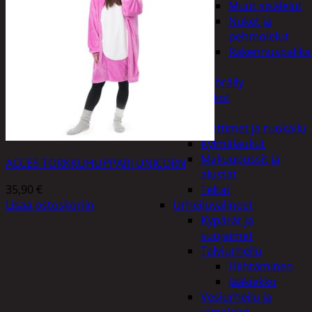
Muut sisälelut
Nuket ja
pehmolelut
Rakennuspalika
Pelit
Polkupyöräily
Lukot
Retkeily
Keittimet ja ruokailu
Kylmälaukut
Makuupussit ja
ACCES TORKKUHUPPARI UNICORN
alustat
35,90
€
Teltat
Lisää ostoskoriin
Urheiluvälineet
Kypärät ja
suojaimet
Talviurheilu
Hiihtäminen
Jääkiekko
Vesiurheilu ja