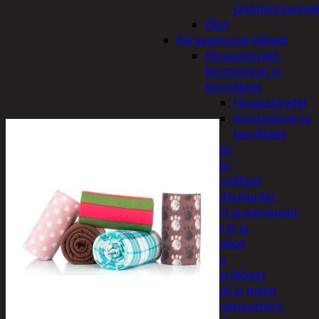
jäähdytinnestee
Öljyt
Perävaunutarvikkeet
Hinausköydet,
kiristysliinat ja
kiinnikkeet
Hinausköydet
Kiristysliinat ja
tarvikkeet
Valot
Rengas ja -
vannetarvikkeet
Sähköpotkulaudat,
skootterit ja ajoneuvot
Tukkikärryt ja
juontopulkat
Veneet ja
veneilytarvikkeet
Airot ja melat
Perämoottorit