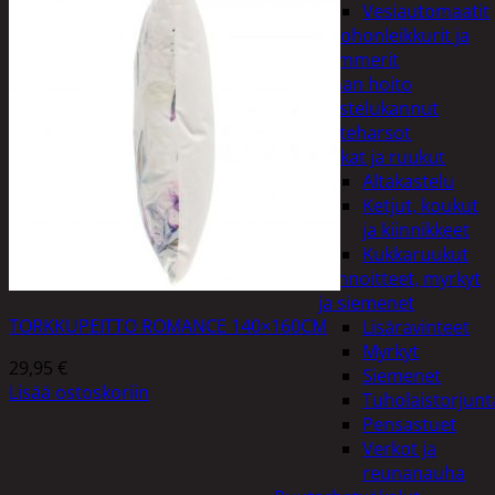
Vesiautomaatit
Ruohonleikkurit ja
trimmerit
Puutarhan hoito
Kastelukannut
Kateharsot
Kukat ja ruukut
Altakastelu
Ketjut, koukut
ja kiinnikkeet
Kukkaruukut
Lannoitteet, myrkyt
ja siemenet
TORKKUPEITTO ROMANCE 140×160CM
Lisäravinteet
Myrkyt
29,95
€
Siemenet
Lisää ostoskoriin
Tuholaistorjunt
Pensastuet
Verkot ja
reunanauha