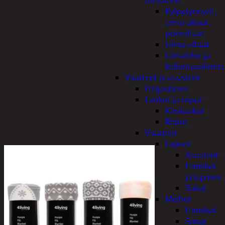
uimalelut
Kylpytynnyrit,
uima-altaat,
porealtaat
Uima-altaat
Uimalelut ja
kelluntavälineet
Vaatteet ja asusteet
Heijastimet
Laukut ja reput
Käsilaukut
Reput
Vaatteet
Lapset
Asusteet
Hanskat
ja lapaset
Sukat
Miehet
Hanskat
Sukat