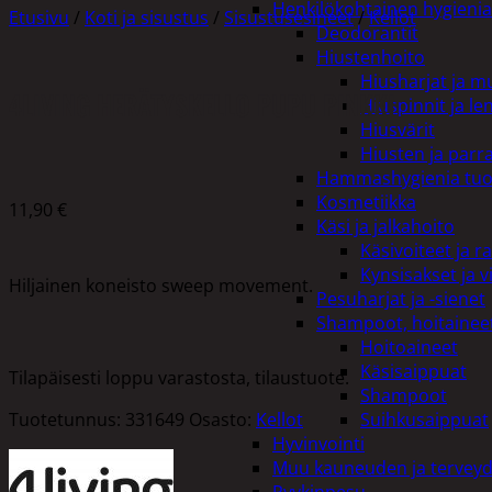
Henkilökohtainen hygienia
Etusivu
/
Koti ja sisustus
/
Sisustusesineet
/
Kellot
Deodorantit
Hiustenhoito
Hiusharjat ja m
4LIVING HERÄTYSKELLO PUPU PINKKI
Hiuspinnit ja len
Hiusvärit
Hiusten ja parr
Hammashygienia tuo
Kosmetiikka
11,90
€
Käsi ja jalkahoito
Käsivoiteet ja r
Kynsisakset ja vi
Hiljainen koneisto sweep movement.
Pesuharjat ja -sienet
Shampoot, hoitaineet
Hoitoaineet
Käsisaippuat
Tilapäisesti loppu varastosta, tilaustuote.
Shampoot
Tuotetunnus:
331649
Osasto:
Kellot
Suihkusaippuat
Hyvinvointi
Muu kauneuden ja tervey