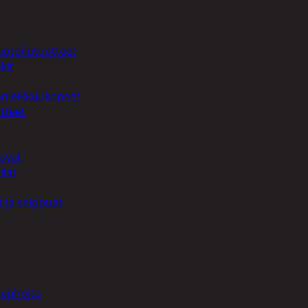
uotoilutuotteet
kit
anleikkuukoneet
tteet
asvat
ilat
 ja saippuat
denhoito