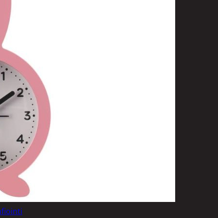
t
uusenvalot
telmat
fiointi