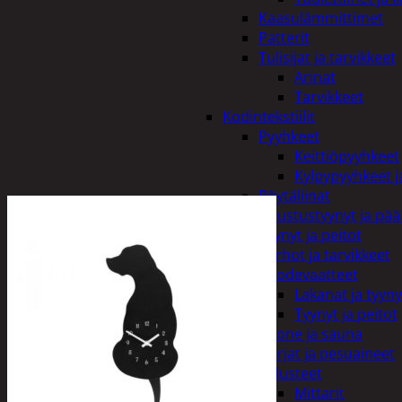
Kaasulämmittimet
Patterit
Tulisijat ja tarvikkeet
Arinat
Tarvikkeet
Kodintekstiilit
Pyyhkeet
Keittiöpyyhkeet
Kylpypyyhkeet ja
Pöytäliinat
Sisustustyynyt ja pääl
Tyynyt ja peitot
Verhot ja tarvikkeet
Vuodevaatteet
Lakanat ja tyyny
Tyynyt ja peitot
Kylpyhuone ja sauna
Harjat ja pesuaineet
Kalusteet
Mittarit