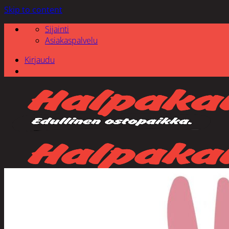
Skip to content
Sijainti
Asiakaspalvelu
Kirjaudu
Etsi: