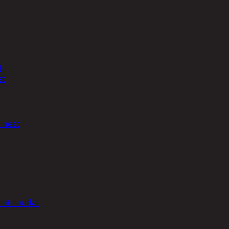
t
et
ineet
intalaudat