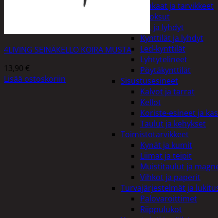
Kiukaat ja tarvikkeet
Tuoksut
Kynttilät ja lyhdyt
Kynttilät ja lyhdyt
Led-kynttilät
4LIVING SEINÄKELLO KOIRA MUSTA
Lyhtytelineet
13,90
€
Pöytäkynttilät
Lisää ostoskoriin
Sisustusesineet
Kalvot ja tarrat
Kellot
Koriste-esineet ja kas
Taulut ja kehykset
Toimistotarvikkeet
Kynät ja kumit
Liimat ja teipit
Muistitaulut ja magne
Vihkot ja paperit
Turvajärjestelmät ja lukitu
Palovaroittimet
Riippulukot