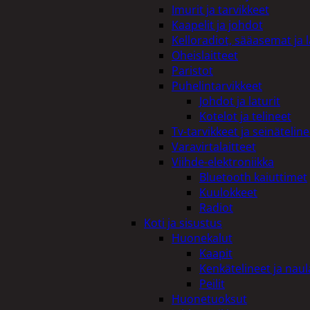
Imurit ja tarvikkeet
Kaapelit ja johdot
Kelloradiot, sääasemat ja 
Oheislaitteet
Paristot
Puhelintarvikkeet
Johdot ja laturit
Kotelot ja telineet
Tv-tarvikkeet ja seinäteline
Varavirtalaitteet
Viihde-elektroniikka
Bluetooth kaiuttimet
Kuulokkeet
Radiot
Koti ja sisustus
Huonekalut
Kaapit
Kenkätelineet ja naul
Peilit
Huonetuoksut