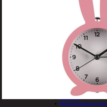
Tuotevalikoima
Poistotuotteet
Kausituotteet
Joulu
Joulu- ja kausivalot
Eläimet ja tontu
Kyntteliköt
Valoketjut ja k
Joulukoristeet
Kranssit ja ase
Tontut ja muut
Joulutekstiilit
Paketointi
Marjastus
Talvi
Päivittäistavarat
Apuvälineet
Hengityssuojaimet ja desin