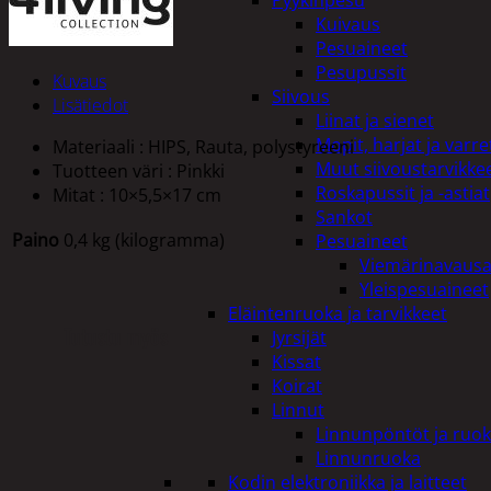
Pyykinpesu
Kuivaus
Pesuaineet
Pesupussit
Kuvaus
Siivous
Lisätiedot
Liinat ja sienet
Mopit, harjat ja varre
Materiaali : HIPS, Rauta, polystyreeni
Muut siivoustarvikke
Tuotteen väri : Pinkki
Roskapussit ja -astiat
Mitat : 10×5,5×17 cm
Sankot
Paino
0,4 kg (kilogramma)
Pesuaineet
Viemärinavausa
Yleispesuaineet
Eläintenruoka ja tarvikkeet
Tutustu myös
Jyrsijät
Kissat
Koirat
Linnut
Linnunpöntöt ja ruok
Linnunruoka
Kodin elektroniikka ja laitteet