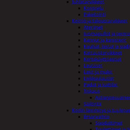
Juhlatarvikkeet
Koristelu
Paketointi
Keittiö ja taloustarvikkeet
Aterimet
Juomapullot ja termo
Kannut ja kanisterit
Kauhat, lastat ja sudi
Kattaustarvikkeet
Kertakäyttöastiat
Lautaset
Lasit ja mukit
Leikkuulaudat
Padat ja kattilat
Tiskaus
Astianpesuaine
Säilöntä
Kodin lämmitys ja tuuletu
Ilmanvaihto
Suodattimet
Tuulettimet ja I