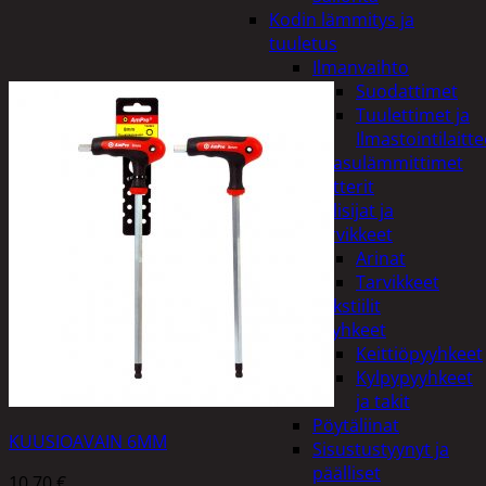
Kodin lämmitys ja
tuuletus
Ilmanvaihto
Suodattimet
Tuulettimet ja
Ilmastointilaitte
Kaasulämmittimet
Patterit
Tulisijat ja
tarvikkeet
Arinat
Tarvikkeet
Kodintekstiilit
Pyyhkeet
Keittiöpyyhkeet
Kylpypyyhkeet
ja takit
Pöytäliinat
KUUSIOAVAIN 6MM
Sisustustyynyt ja
päälliset
10,70
€