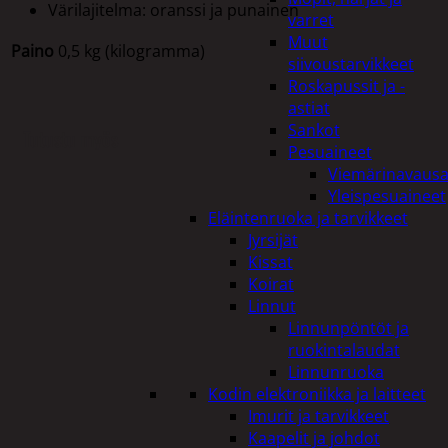
Värilajitelma: oranssi ja punainen
varret
Muut
Paino
0,5 kg (kilogramma)
siivoustarvikkeet
Roskapussit ja -
astiat
Sankot
Tutustu myös
Pesuaineet
Viemärinavausa
Yleispesuaineet
Eläintenruoka ja tarvikkeet
Jyrsijät
Kissat
Koirat
Linnut
Linnunpöntöt ja
ruokintalaudat
Linnunruoka
Kodin elektroniikka ja laitteet
Imurit ja tarvikkeet
Kaapelit ja johdot