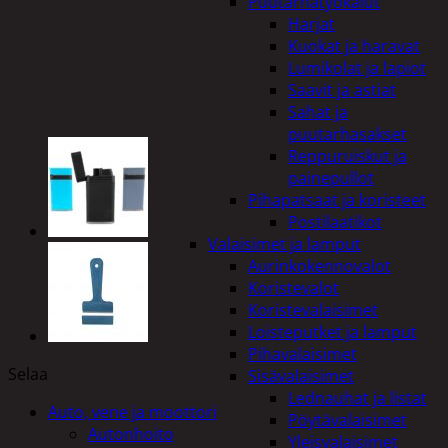
Puutarhatyökalut
Harjat
Kuokat ja haravat
Lumikolat ja lapiot
Saavit ja astiat
Sahat ja
puutarhasakset
Reppuruiskut ja
painepullot
Pihapatsaat ja koristeet
Postilaatikot
Valaisimet ja lamput
Aurinkokennovalot
Koristevalot
Koristevalaisimet
Loisteputket ja lamput
Pihavalaisimet
Selaa
Sisävalaisimet
Lednauhat ja listat
Auto, vene ja moottori
Pöytävalaisimet
Autonhoito
Yleisvalaisimet