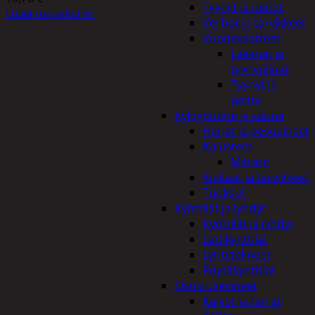
Tyynyt ja peitot
Lisää ostoskoriin
Verhot ja tarvikkeet
Vuodevaatteet
Lakanat ja
tyynynlinat
Tyynyt ja
peitot
Kylpyhuone ja sauna
Harjat ja pesuaineet
Kalusteet
Mittarit
Kiukaat ja tarvikkeet
Tuoksut
Kynttilät ja lyhdyt
Kynttilät ja lyhdyt
Led-kynttilät
Lyhtytelineet
Pöytäkynttilät
Sisustusesineet
Kalvot ja tarrat