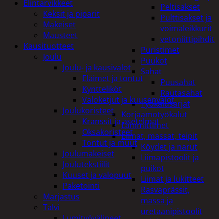
Elintarvikkeet
Peltisakset
Keksit ja piparit
Pulttisakset ja
Makeiset
voimaleikkurit
Mausteet
vetoniittipihdit
Kausituotteet
Puristimet
Joulu
Puukot
Joulu- ja kausivalot
Sahat
Eläimet ja tontut
Puusahat
Kyntteliköt
Rautasahat
Valoketjut ja kuusenvalot
Työkalusarjat
Joulukoristeet
Korjaamotyökalut
Kranssit ja asetelmat
Lämmittimet
Oksakoristeet
Liimat, massat, teipit
Tontut ja muut
Köydet ja narut
Joulumakeiset
Liimapistoolit ja
Joulutekstiilit
puikot
Kuuset ja valopuut
Liimat ja lukitteet
Paketointi
Rasvaprässit,
Marjastus
massa ja
Talvi
uretaanipistoolit
Lumityövälineet