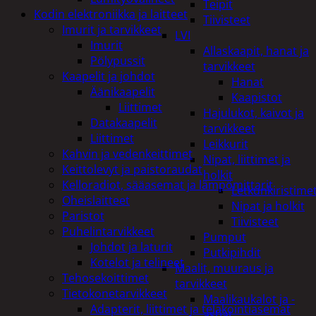
Teipit
Kodin elektroniikka ja laitteet
Tiivisteet
Imurit ja tarvikkeet
LVI
Imurit
Allaskaapit, hanat ja
Pölypussit
tarvikkeet
Kaapelit ja johdot
Hanat
Äänikaapelit
Kaapistot
Liittimet
Hajulukot, kaivot ja
Datakaapelit
tarvikkeet
Liittimet
Leikkurit
Kahvin ja vedenkeittimet
Nipat, liittimet ja
Keittolevyt ja paistoraudat
holkit
Kelloradiot, sääasemat ja lämpömittarit
Letkunkiristime
Oheislaitteet
Nipat ja holkit
Paristot
Tiivisteet
Puhelintarvikkeet
Pumput
Johdot ja laturit
Putkipihdit
Kotelot ja telineet
Maalit, muuraus ja
Tehosekoittimet
tarvikkeet
Tietokonetarvikkeet
Maalikaukalot ja -
Adapterit, liittimet ja telakointiasemat
astiat