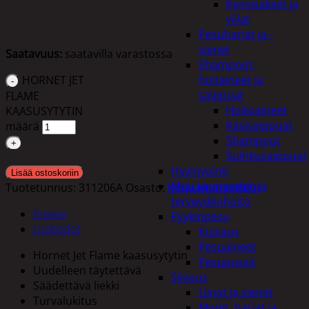
Kynsisakset ja
viilat
Pesuharjat ja -
sienet
Saatavuus:
saatavilla varastossa
Shampoot,
HORNET JET
hoitaineet ja
saippuat
FLAME
Hoitoaineet
KAASUSYTYTIN
Käsisaippuat
määrä
Shampoot
Suihkusaippuat
Hyvinvointi
Lisää ostoskoriin
Muu kauneuden ja
Tuotetunnus:
311206A
Osasto:
Korjaamotyökalut
terveydenhoito
Kuvaus
Pyykinpesu
Lisätiedot
Kuivaus
Pesuaineet
Hornet Jet Flame kaasusytytin
Pesupussit
Uudelleen täytettävä
Siivous
Säädettävä liekki
Liinat ja sienet
Turvalukitus
Mopit, harjat ja