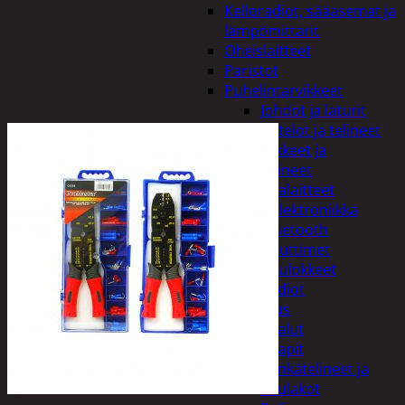
Kelloradiot, sääasemat ja
lämpömittarit
Oheislaitteet
Paristot
Puhelintarvikkeet
Johdot ja laturit
Kotelot ja telineet
Tv-tarvikkeet ja
seinätelineet
Varavirtalaitteet
Viihde-elektroniikka
Bluetooth
kaiuttimet
Kuulokkeet
Radiot
Koti ja sisustus
Huonekalut
Kaapit
Kenkätelineet ja
naulakot