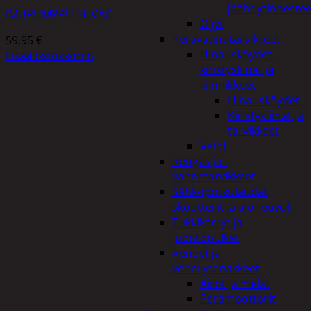
jäähdytinnestee
IMUPUMPPU 5L VAC
Öljyt
Perävaunutarvikkeet
59,95
€
Hinausköydet,
Lisää ostoskoriin
kiristysliinat ja
kiinnikkeet
Hinausköydet
Kiristysliinat ja
tarvikkeet
Valot
Rengas ja -
vannetarvikkeet
Sähköpotkulaudat,
skootterit ja ajoneuvot
Tukkikärryt ja
juontopulkat
Veneet ja
veneilytarvikkeet
Airot ja melat
Perämoottorit