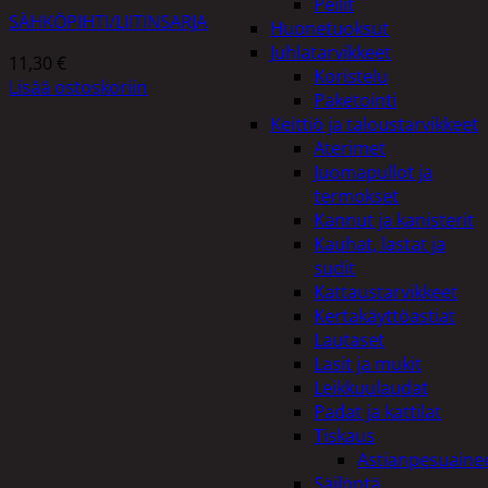
Peilit
SÄHKÖPIHTI/LIITINSARJA
Huonetuoksut
Juhlatarvikkeet
11,30
€
Koristelu
Lisää ostoskoriin
Paketointi
Keittiö ja taloustarvikkeet
Aterimet
Juomapullot ja
termokset
Kannut ja kanisterit
Kauhat, lastat ja
sudit
Kattaustarvikkeet
Kertakäyttöastiat
Lautaset
Lasit ja mukit
Leikkuulaudat
Padat ja kattilat
Tiskaus
Astianpesuaine
Säilöntä