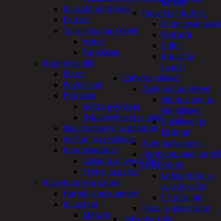
kahvat
Kaasulämmittimet
Ruuvit ja mutterit
Patterit
Kiinnitysankkuri
Tulisijat ja tarvikkeet
Mutterit
Arinat
Pultit
Tarvikkeet
Ruuvit ja
Kodintekstiilit
naulat
Matot
Sähkötarvikkeet
Pöytäliinat
Asennustarvikkeet
Pyyhkeet
Nippusiteet ja
Keittiöpyyhkeet
kiinnikkeet
Kylpypyyhkeet ja takit
Sulakkeet ja
Sisustustyynyt ja päälliset
liittimet
Verhot ja tarvikkeet
Asennuskaapelit
Vuodevaatteet
Aurinkopaneelitarvik
Lakanat ja tyynynlinat
Jatkojohdot
Tyynyt ja peitot
Jatkojohdot ja
Kylpyhuone ja sauna
ajastinkellot
Harjat ja pesuaineet
Pistotulpat
Kalusteet
Pisto ja -jakorasiat
Mittarit
Sähkötyökalut