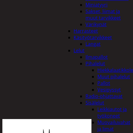
Miniatyyri
Sakset, liimat ja
muut tarvikkeet
Värikynät
Harrasteet
Käsityötarvikkeet
Langat
Lelut
Ilmapallot
Pihalelut
Hiekkalaatikkole
Muut pihalelut
Pallot
Vesipyssyt
Radio-ohjattavat
Sisälelut
Leikkiautot ja
työkoneet
Muovailuvahat
ja limat