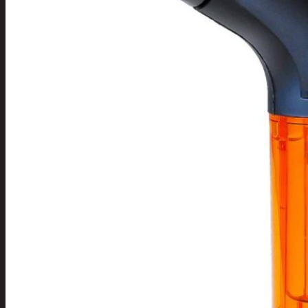
Tuotevalikoima
Poistotuotteet
Kausituotteet
Joulu
Joulu- ja kausivalot
Eläimet ja
tontut
Kyntteliköt
Valoketjut ja
kuusenvalot
Joulukoristeet
Kranssit ja
asetelmat
Tontut ja
muut
Joulutekstiilit
Paketointi
Marjastus
Talvi
Päivittäistavarat