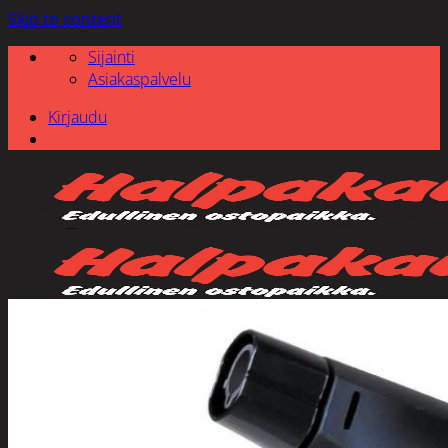
Skip to content
Sijainti
Asiakaspalvelu
Kirjaudu
Etsi: