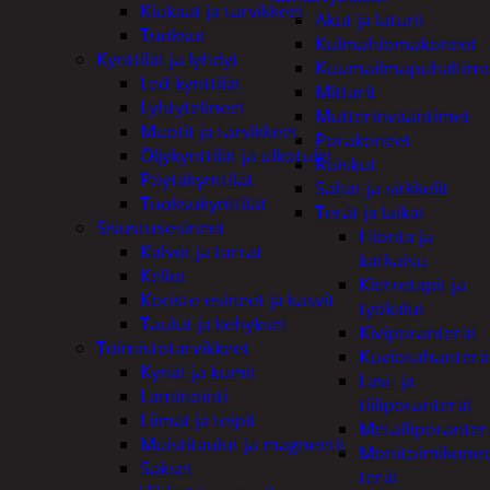
Kiukaat ja tarvikkeet
Akut ja laturit
Tuoksut
Kulmahiomakoneet
Kynttilät ja lyhdyt
Kuumailmapuhaltim
Led-kynttilät
Mittarit
Lyhtytelineet
Mutterinvääntimet
Muotit ja tarvikkeet
Porakoneet
Öljykynttilät ja ulkotulet
Ruiskut
Pöytäkynttilät
Sahat ja sirkkelit
Tuoksukynttilät
Terät ja laikat
Sisustusesineet
Hionta ja
Kalvot ja tarrat
katkaisu
Kellot
Kierretapit ja
Koriste-esineet ja kasvit
työkalut
Taulut ja kehykset
Kiviporanterät
Toimistotarvikkeet
Kuviosahanterä
Kynät ja kumit
Lasi- ja
Laminointi
tiiliporanterät
Liimat ja teipit
Metalliporanter
Muistitaulut ja magneetit
Monitoimikone
Sakset
terät