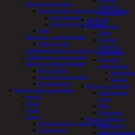
Tuurnat,
Perävaunutarvikkeet
meistit ja
Hinausköydet, kiristysliinat ja kiinnikkeet
piirtopuikot
Hinausköydet
Käsihöylät
Kiristysliinat ja tarvikkeet
Lyöntityökalut
Valot
Taltat
Rengas ja -vannetarvikkeet
Tuurnat,
Pukit ja tunkit
meistit ja
Sähköpotkulaudat, skootterit ja ajoneuvot
piirtopuikot
Tukkikärryt ja juontopulkat
Vasarat ja
Veneet ja veneilytarvikkeet
sorkkaraudat
Airot ja melat
Sorkkarau
Kanootit ja sup-laudat
Vasarat
Perämoottorit
Mittaus ja merkintä
Eläintenruoka ja tarvikkeet
Linjalangat ja
Jyrsijät
kynät
Kissat
Mitat
Koirat
Vatupassit
Linnut
Pihdit ja leikkurit
Linnunpöntöt ja ruokintalaudat
Lukkopihdit
Linnunruoka
Lukkorengaspih