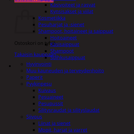
Käsivoiteet ja rasvat
Ostoskori
Kynsisakset ja viilat
Kosmetiikka
Pesuharjat ja -sienet
Shampoot, hoitaineet ja saippuat
Hoitoaineet
Ostoskori on tyhjä.
Käsisaippuat
Shampoot
Takaisin kauppaan
Suihkusaippuat
Hyvinvointi
Muu kauneuden ja terveydenhoito
Paperit
Pyykinpesu
Kuivaus
Pesuaineet
Pesupussit
Silitysraudat ja silityslaudat
Siivous
Liinat ja sienet
Mopit, harjat ja varret