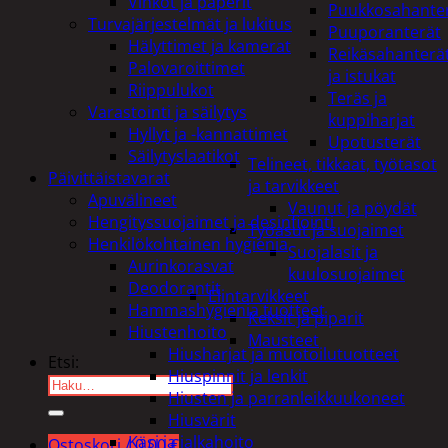
Vihkot ja paperit
Puukkosahante
Turvajärjestelmät ja lukitus
Puuporanterät
Hälyttimet ja kamerat
Reikäsahanterä
Palovaroittimet
ja istukat
Riippulukot
Teräs ja
Varastointi ja säilytys
kuppiharjat
Hyllyt ja -kannattimet
Upotusterät
Säilytyslaatikot
Telineet, tikkaat, työtasot
Päivittäistavarat
ja tarvikkeet
Apuvälineet
Vaunut ja pöydät
Hengityssuojaimet ja desinfiointi
Työasut ja suojaimet
Henkilökohtainen hygienia
Suojalasit ja
Aurinkorasvat
kuulosuojaimet
Deodorantit
Elintarvikkeet
Hammashygienia tuotteet
Keksit ja piparit
Hiustenhoito
Mausteet
Hiusharjat ja muotoilutuotteet
Etsi:
Hiuspinnit ja lenkit
Hiusten ja parranleikkuukoneet
Hiusvärit
Käsi ja jalkahoito
Ostoskori /
0,00
€