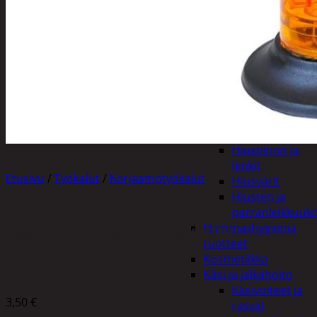
Apuvälineet
Hengityssuojaimet ja
desinfiointi
Henkilökohtainen
hygienia
Deodorantit
Hiustenhoito
Hiusharjat ja
muotoilutuotte
Hiuspinnit ja
lenkit
Etusivu
/
Työkalut
/
Korjaamotyökalut
Hiusvärit
Hiusten ja
parranleikkuuk
Hammashygienia
HORNET JET FLAME KAASUSYTYTIN
tuotteet
Kosmetiikka
Käsi ja jalkahoito
Käsivoiteet ja
3,50
€
rasvat