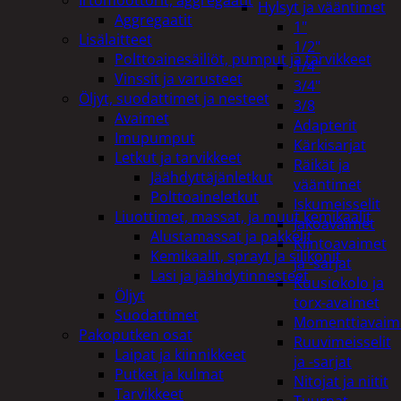
Hylsyt ja vääntimet
Aggregaatit
1"
Lisälaitteet
1/2"
Polttoainesäiliöt, pumput ja tarvikkeet
1/4"
Vinssit ja varusteet
3/4"
Öljyt, suodattimet ja nesteet
3/8
Avaimet
Adapterit
Imupumput
Kärkisarjat
Letkut ja tarvikkeet
Räikät ja
Jäähdyttäjänletkut
vääntimet
Polttoaineletkut
Iskumeisselit
Liuottimet, massat, ja muut kemikaalit
Jakoavaimet
Alustamassat ja pakkelit
Kiintoavaimet
Kemikaalit, sprayt ja silikonit
ja -sarjat
Lasi ja jäähdytinnesteet
Kuusiokolo ja
Öljyt
torx-avaimet
Suodattimet
Momenttiavaim
Pakoputken osat
Ruuvimeisselit
Laipat ja kiinnikkeet
ja -sarjat
Putket ja kulmat
Nitojat ja niitit
Tarvikkeet