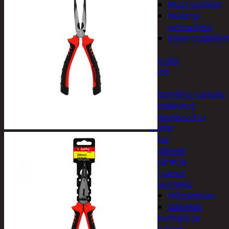
Muut sisälelut
Nuket ja
pehmolelut
Rakennuspalika
Pelit
Polkupyöräily
Lukot
Retkeily
Keittimet ja ruokailu
Kylmälaukut
Makuupussit ja
alustat
Teltat
Urheiluvälineet
Kypärät ja
suojaimet
Talviurheilu
Hiihtäminen
Jääkiekko
Vesiurheilu ja