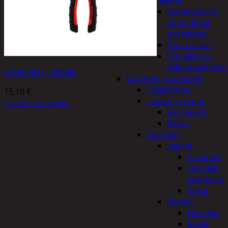
uimalelut
Kylpytynnyrit,
uima-altaat,
porealtaat
Uima-altaat
Uimalelut ja
kelluntavälineet
KÄRKIPIHTI 200MM
Vaatteet ja asusteet
Heijastimet
15,10
€
Laukut ja reput
Lisää ostoskoriin
Käsilaukut
Reput
Vaatteet
Lapset
Asusteet
Hanskat
ja lapaset
Sukat
Miehet
Hanskat
Sukat