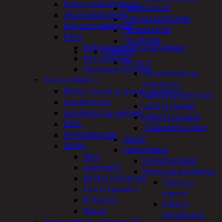
Auton sisäpuhdistus
Taskulamput
ilmanraikastimet
Työmaavalaisimet
Korjausmaalikynät
Taskulamput
Pesu
Tarvikkeet
Kiillotuskoneet ja tarvikkeet
Työkalut
Pesuvälineet
Hitsaus
Shampoot ja vahat
Hitsauskolvit ja
Autotarvikkeet
suuttimet
Kalvot, matot ja muut tarvikkeet
Kaasut ja polttimet
Lämmittimet
Lasit ja maskit
Lumiharjat ja peitteet
Puikot ja langat
Peilit
Tinakolvit ja tinat
Pyyhkijänsulat
Imurit
Sähkö
Käsityökalut
Akut
Erikoistyökalut
invertterit
Hionta ja puhdistus
Johdot ja liittimet
Tyynyt ja
Lisä ja työvalot
paperit
Polttimot
Viilat ja
Tulpat
teräsharjat
Irtomoottorit, aggregaatit