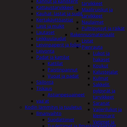
Kannut ja kanisterit
tarvikkeet
Kattaustarvikkeet
Maaliruiskut ja
Kauhat, lastat ja sudit
tarvikkeet
Kertakäyttöastiat
Naulaimet
Lasit ja mukit
Pulttipyssyt ja räikät
Lautaset
Rakennusmateriaalit
Leikkuulaudat
Listat
Leivinpaperit ja foliot
Pienrauta
Leivonta
Lukot ja
Padat ja kattilat
hakaset
Kattilat
Koukut
Paistinpannut
Kalustejalat
Vuoat ja padat
Kulmat
Säilöntä
Sakkelit,
Tiskaus
pylpyrät ja
Astianpesuaineet
tarvikkeet
vaa'at
Saranat
Kodin lämmitys ja tuuletus
Vaijerilukot ja
Ilmanvaihto
klemmarit
Suodattimet
Vetimet ja
Tuulettimet ja Ilmastointilaitteet