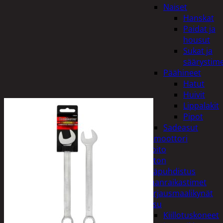
Naiset
Hanskat
Paidat ja
housut
Sukat ja
säärystim
Päähineet
Hatut
Huivit
Lippalakit
Pipot
Sadeasut
Auto, vene ja moottori
Autonhoito
Auton
sisäpuhdistus
Ilmanraikastimet
Korjausmaalikynät
Pesu
Kiillotuskoneet