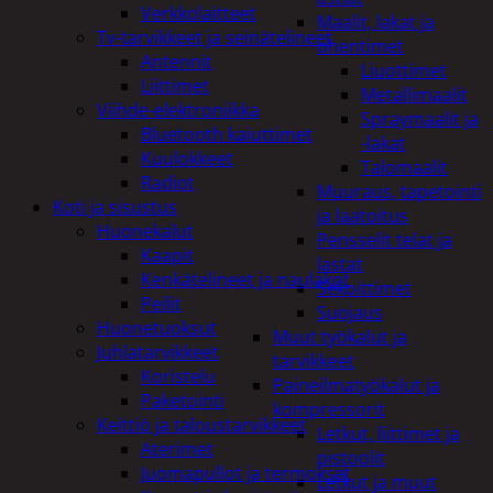
Verkkolaitteet
Maalit, lakat ja
Tv-tarvikkeet ja seinätelineet
ohentimet
Antennit
Liuottimet
Liittimet
Metallimaalit
Viihde-elektroniikka
Spraymaalit ja
Bluetooth kaiuttimet
-lakat
Kuulokkeet
Talomaalit
Radiot
Muuraus, tapetointi
Koti ja sisustus
ja laatoitus
Huonekalut
Pensselit telat ja
Kaapit
lastat
Kenkätelineet ja naulakot
Sekoittimet
Peilit
Suojaus
Huonetuoksut
Muut työkalut ja
Juhlatarvikkeet
tarvikkeet
Koristelu
Paineilmatyökalut ja
Paketointi
kompressorit
Keittiö ja taloustarvikkeet
Letkut, liittimet ja
Aterimet
pistoolit
Juomapullot ja termokset
Letkut ja muut