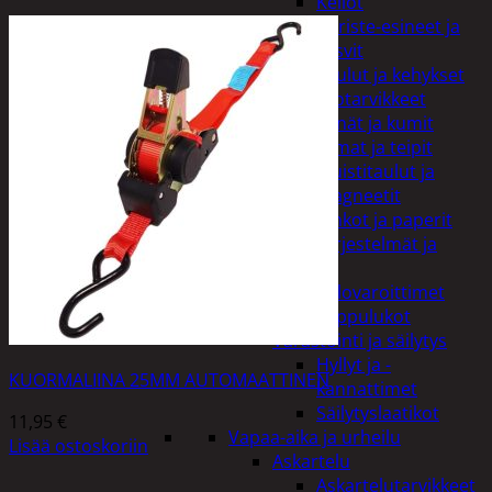
Kellot
Koriste-esineet ja
kasvit
Taulut ja kehykset
Toimistotarvikkeet
Kynät ja kumit
Liimat ja teipit
Muistitaulut ja
magneetit
Vihkot ja paperit
Turvajärjestelmät ja
lukitus
Palovaroittimet
Riippulukot
Varastointi ja säilytys
Hyllyt ja -
KUORMALIINA 25MM AUTOMAATTINEN
kannattimet
Säilytyslaatikot
11,95
€
Vapaa-aika ja urheilu
Lisää ostoskoriin
Askartelu
Askartelutarvikkeet