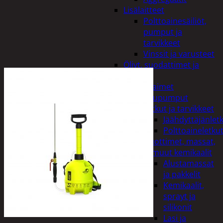
Lisälaitteet
Polttoainesäiliöt,
pumput ja
tarvikkeet
Vinssit ja varusteet
Öljyt, suodattimet ja
nesteet
Avaimet
Imupumput
Letkut ja tarvikkeet
Jäähdyttäjänlet
Polttoaineletku
Liuottimet, massat,
ja muut kemikaalit
Alustamassat
ja pakkelit
Kemikaalit,
sprayt ja
silikonit
Lasi ja