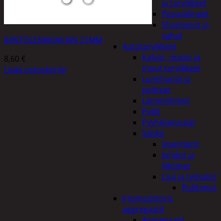
ja tarvikkeet
Pesuvälineet
Shampoot ja
vahat
KIINTOLENKKIAVAIN 21MM
Autotarvikkeet
Kalvot, matot ja
8,60
€
muut tarvikkeet
Lisää ostoskoriin
Lumiharjat ja
peitteet
Lämmittimet
Peilit
Pyyhkijänsulat
Sähkö
Invertterit
Johdot ja
liittimet
Lisä ja työvalot
Polttimot
Irtomoottorit,
aggregaatit
Aggregaatit