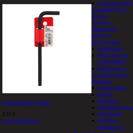
Vesiautomaatit
Ruohonleikkurit ja
trimmerit
Puutarhan hoito
Kastelukannut
Kateharsot
Kukat ja ruukut
Altakastelu
Ketjut, koukut
ja kiinnikkeet
Kukkaruukut
Lannoitteet, myrkyt
ja siemenet
Lisäravinteet
Myrkyt
Siemenet
KUUSIOAVAIN 4,0MM
Tuholaistorjunt
3,55
€
Pensastuet
Lisää ostoskoriin
Verkot ja
reunanauha