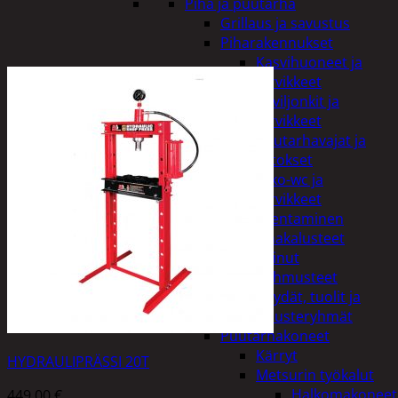
Piha ja puutarha
Grillaus ja savustus
Piharakennukset
Kasvihuoneet ja
tarvikkeet
Paviljonkit ja
tarvikkeet
Puutarhavajat ja
katokset
Ulko-wc ja
tarvikkeet
Piharakentaminen
Puutarhakalusteet
Keinut
Pehmusteet
Pöydät, tuolit ja
kalusteryhmät
Puutarhakoneet
Kärryt
HYDRAULIPRÄSSI 20T
Metsurin työkalut
Halkomakoneet
449,00
€