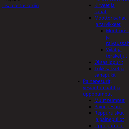
Kirveet ja
Lisää ostoskoriin
sahat
Moottorisahat
ja tarvikkeet
Moottoris
ja
raivaussa
Viilat ja
teräketjut
Oksasilppurit
Tukkisakset ja
sahapukit
Painepesurit,
vesiautomaatit ja
uppopumput
Muut pumput
Painepesurit
Reppuruiskut
ja painepullot
Uppopumput