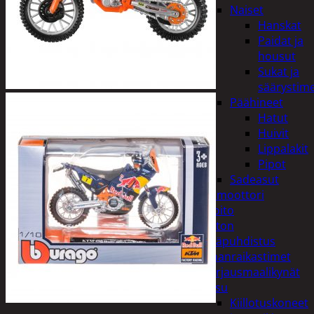
Naiset
Hanskat
Paidat ja
housut
Sukat ja
säärystim
Päähineet
Hatut
Huivit
Lippalakit
Pipot
Sadeasut
Auto, vene ja moottori
Autonhoito
Auton
sisäpuhdistus
Ilmanraikastimet
Korjausmaalikynät
Pesu
Kiillotuskoneet