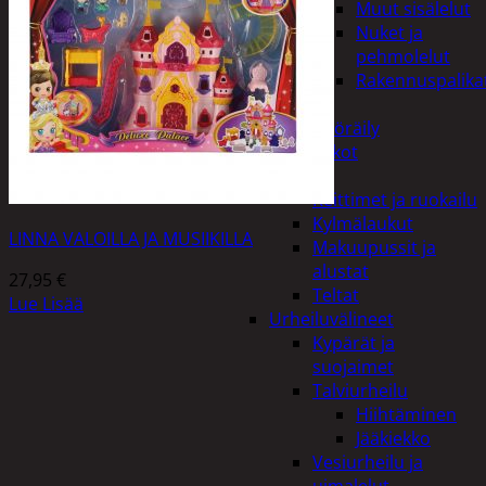
Muut sisälelut
Nuket ja
pehmolelut
Rakennuspalika
Pelit
Polkupyöräily
Lukot
Retkeily
Keittimet ja ruokailu
Kylmälaukut
LINNA VALOILLA JA MUSIIKILLA
Makuupussit ja
alustat
27,95
€
Teltat
Lue Lisää
Urheiluvälineet
Kypärät ja
suojaimet
Talviurheilu
Hiihtäminen
Jääkiekko
Vesiurheilu ja