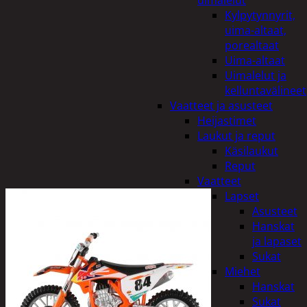
uimalelut
Kylpytynnyrit,
uima-altaat,
porealtaat
Uima-altaat
Uimalelut ja
kelluntavälineet
Vaatteet ja asusteet
Heijastimet
Laukut ja reput
Käsilaukut
Reput
Vaatteet
Lapset
Asusteet
Hanskat
ja lapaset
Sukat
Miehet
Hanskat
Sukat