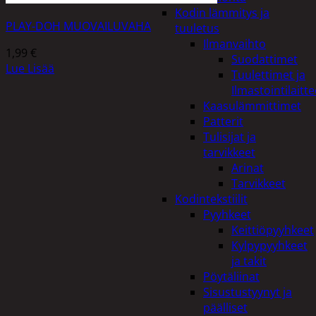
Kodin lämmitys ja
PLAY-DOH MUOVAILUVAHA
tuuletus
Ilmanvaihto
1,99
€
Suodattimet
Lue Lisää
Tuulettimet ja
Ilmastointilaitte
Kaasulämmittimet
Patterit
Tulisijat ja
tarvikkeet
Arinat
Tarvikkeet
Kodintekstiilit
Pyyhkeet
Keittiöpyyhkeet
Kylpypyyhkeet
ja takit
Pöytäliinat
Sisustustyynyt ja
päälliset