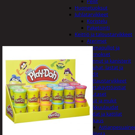
Peilit
Huonetuoksut
Juhlatarvikkeet
Koristelu
Paketointi
Keittiö ja taloustarvikkeet
Aterimet
Juomapullot ja
termokset
Kannut ja kanisterit
Kauhat, lastat ja
sudit
Kattaustarvikkeet
Kertakäyttöastiat
Lautaset
Lasit ja mukit
Leikkuulaudat
Padat ja kattilat
Tiskaus
Astianpesuaine
Säilöntä