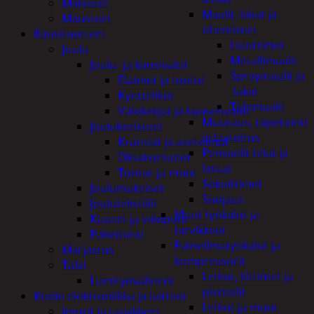
Makeiset
Maalit, lakat ja
Mausteet
ohentimet
Kausituotteet
Liuottimet
Joulu
Metallimaalit
Joulu- ja kausivalot
Spraymaalit ja
Eläimet ja tontut
-lakat
Kyntteliköt
Talomaalit
Valoketjut ja kuusenvalot
Muuraus, tapetointi
Joulukoristeet
ja laatoitus
Kranssit ja asetelmat
Pensselit telat ja
Oksakoristeet
lastat
Tontut ja muut
Sekoittimet
Joulumakeiset
Suojaus
Joulutekstiilit
Muut työkalut ja
Kuuset ja valopuut
tarvikkeet
Paketointi
Paineilmatyökalut ja
Marjastus
kompressorit
Talvi
Letkut, liittimet ja
Lumityövälineet
pistoolit
Kodin elektroniikka ja laitteet
Letkut ja muut
Imurit ja tarvikkeet