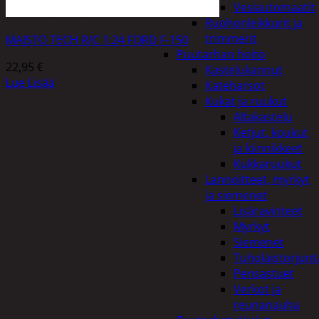
Vesiautomaatit
Ruohonleikkurit ja
trimmerit
MAISTO TECH R/C 1:24 FORD F-150
Puutarhan hoito
22,95
€
Kastelukannut
Lue Lisää
Kateharsot
Kukat ja ruukut
Altakastelu
Ketjut, koukut
ja kiinnikkeet
Kukkaruukut
Lannoitteet, myrkyt
ja siemenet
Lisäravinteet
Myrkyt
Siemenet
Tuholaistorjunt
Pensastuet
Verkot ja
reunanauha