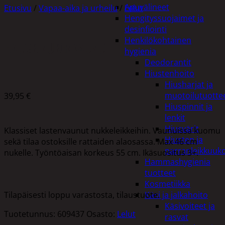
Apuvälineet
Etusivu
/
Vapaa-aika ja urheilu
/
Lelut
Hengityssuojaimet ja
desinfiointi
Henkilökohtainen
HAUCK NUKENVAUNUT
hygienia
Deodorantit
Hiustenhoito
Hiusharjat ja
muotoilutuotte
39,95
€
Hiuspinnit ja
lenkit
Hiusvärit
Klassiset lastenvaunut nukkeleikkeihin. Vaunuissa kuomu
Hiusten ja
sekä tilaa ostoksille rattaiden alaosassa. Max 46 cm
parranleikkuuk
nukelle. Työntöaisan korkeus 55 cm. Ikäsuositus 3+.
Hammashygienia
tuotteet
Kosmetiikka
Tilapäisesti loppu varastosta, tilaustuote.
Käsi ja jalkahoito
Käsivoiteet ja
Tuotetunnus:
609437
Osasto:
Lelut
rasvat