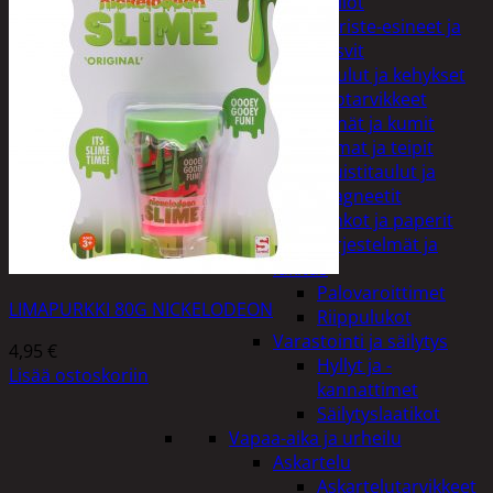
Kellot
Koriste-esineet ja
kasvit
Taulut ja kehykset
Toimistotarvikkeet
Kynät ja kumit
Liimat ja teipit
Muistitaulut ja
magneetit
Vihkot ja paperit
Turvajärjestelmät ja
lukitus
Palovaroittimet
LIMAPURKKI 80G NICKELODEON
Riippulukot
Varastointi ja säilytys
4,95
€
Hyllyt ja -
Lisää ostoskoriin
kannattimet
Säilytyslaatikot
Vapaa-aika ja urheilu
Askartelu
Askartelutarvikkeet