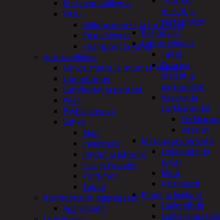
Tuurnat,
Korjausmaalikynät
meistit ja
Pesu
piirtopuikot
Kiillotuskoneet ja tarvikkeet
Käsihöylät
Pesuvälineet
Lyöntityökalut
Shampoot ja vahat
Taltat
Autotarvikkeet
Tuurnat,
Kalvot, matot ja muut tarvikkeet
meistit ja
Lämmittimet
piirtopuikot
Lumiharjat ja peitteet
Vasarat ja
Peilit
sorkkaraudat
Pyyhkijänsulat
Sorkkarau
Sähkö
Vasarat
Akut
Mittaus ja merkintä
invertterit
Linjalangat ja
Johdot ja liittimet
kynät
Lisä ja työvalot
Mitat
Polttimot
Vatupassit
Tulpat
Pihdit ja leikkurit
Irtomoottorit, aggregaatit
Lukkopihdit
Aggregaatit
Lukkorengaspih
Lisälaitteet