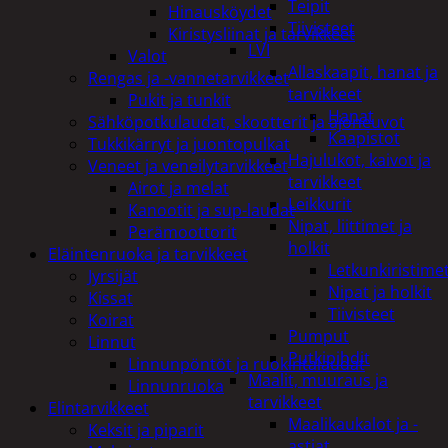
Teipit
Hinausköydet
Tiivisteet
Kiristysliinat ja tarvikkeet
LVI
Valot
Allaskaapit, hanat ja
Rengas ja -vannetarvikkeet
tarvikkeet
Pukit ja tunkit
Hanat
Sähköpotkulaudat, skootterit ja ajoneuvot
Kaapistot
Tukkikärryt ja juontopulkat
Hajulukot, kaivot ja
Veneet ja veneilytarvikkeet
tarvikkeet
Airot ja melat
Leikkurit
Kanootit ja sup-laudat
Nipat, liittimet ja
Perämoottorit
holkit
Eläintenruoka ja tarvikkeet
Letkunkiristime
Jyrsijät
Nipat ja holkit
Kissat
Tiivisteet
Koirat
Pumput
Linnut
Putkipihdit
Linnunpöntöt ja ruokintalaudat
Maalit, muuraus ja
Linnunruoka
tarvikkeet
Elintarvikkeet
Maalikaukalot ja -
Keksit ja piparit
astiat