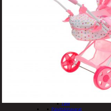
Tuotevalikoima
Poistotuotteet
Kausituotteet
Joulu
Joulu- ja kausivalot
Eläimet ja
tontut
Kyntteliköt
Valoketjut ja
kuusenvalot
Joulukoristeet
Kranssit ja
asetelmat
Tontut ja
muut
Joulutekstiilit
Paketointi
Marjastus
Talvi
Päivittäistavarat