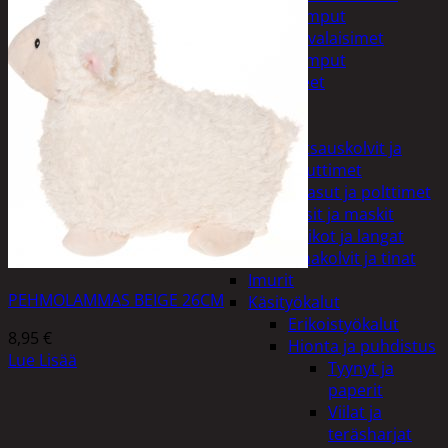
Taskulamput
Työmaavalaisimet
Taskulamput
Tarvikkeet
Työkalut
Hitsaus
Hitsauskolvit ja
suuttimet
Kaasut ja polttimet
Lasit ja maskit
Puikot ja langat
Tinakolvit ja tinat
Imurit
PEHMOLAMMAS BEIGE 26CM
Käsityökalut
Erikoistyökalut
8,95
€
Hionta ja puhdistus
Lue Lisää
Tyynyt ja
paperit
Viilat ja
teräsharjat