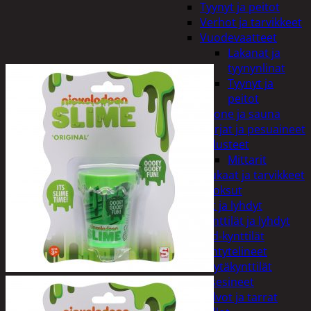
Tyynyt ja peitot
Verhot ja tarvikkeet
Vuodevaatteet
Lakanat ja
tyynynlinat
Tyynyt ja
peitot
Kylpyhuone ja sauna
Harjat ja pesuaineet
Kalusteet
Mittarit
Kiukaat ja tarvikkeet
Tuoksut
Kynttilät ja lyhdyt
Kynttilät ja lyhdyt
Led-kynttilät
Lyhtytelineet
Pöytäkynttilät
Sisustusesineet
Kalvot ja tarrat