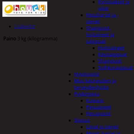
Kynsisakset ja
viilat
Pesuharjat ja -
sienet
Lisätiedot
Shampoot,
hoitaineet ja
Paino
3 kg (kilogramma)
saippuat
Hoitoaineet
Käsisaippuat
Shampoot
Tutustu myös
Suihkusaippuat
Hyvinvointi
Muu kauneuden ja
terveydenhoito
Pyykinpesu
Kuivaus
Pesuaineet
Pesupussit
Siivous
Liinat ja sienet
Mopit, harjat ja