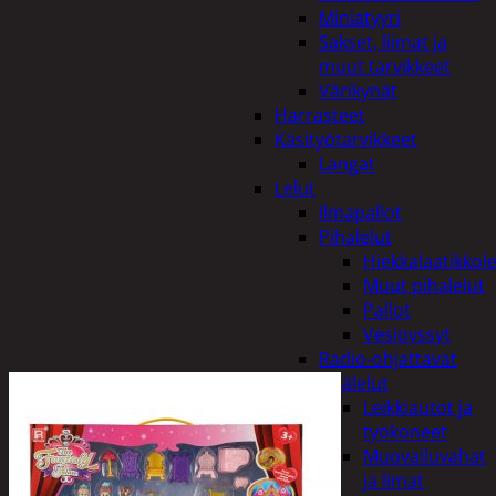
Miniatyyri
Sakset, liimat ja
muut tarvikkeet
Värikynät
Harrasteet
Käsityötarvikkeet
Langat
Lelut
Ilmapallot
Pihalelut
Hiekkalaatikkole
Muut pihalelut
Pallot
Vesipyssyt
Radio-ohjattavat
Sisälelut
Leikkiautot ja
työkoneet
Muovailuvahat
ja limat