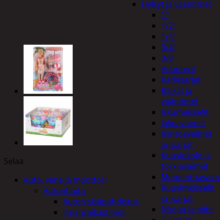
Hylsyt ja vääntimet
1"
1/2"
1/4"
3/4"
3/8
Adapterit
Kärkisarjat
Räikät ja
vääntimet
Iskumeisselit
Jakoavaimet
Kiintoavaimet
ja -sarjat
Kuusiokolo ja
Selaa
torx-avaimet
Momenttiavaim
Auto, vene ja moottori
Ruuvimeisselit
Autonhoito
ja -sarjat
Auton sisäpuhdistus
Nitojat ja niitit
ilmanraikastimet