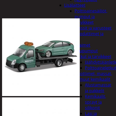
Lisälaitteet
Polttoainesäiliöt,
pumput ja
tarvikkeet
Vinssit ja varusteet
Öljyt, suodattimet ja
nesteet
Avaimet
Imupumput
Letkut ja tarvikkeet
Jäähdyttäjänlet
Polttoaineletku
Liuottimet, massat,
ja muut kemikaalit
Alustamassat
ja pakkelit
Kemikaalit,
sprayt ja
silikonit
Lasi ja