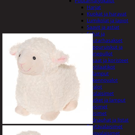
Puutarhatyökalut
Harjat
Kuokat ja haravat
Lumikolat ja lapiot
Saavit ja astiat
Sahat ja
puutarhasakset
Reppuruiskut ja
painepullot
Pihapatsaat ja koristeet
Postilaatikot
Valaisimet ja lamput
Aurinkokennovalot
Koristevalot
Koristevalaisimet
Loisteputket ja lamput
Pihavalaisimet
Sisävalaisimet
Lednauhat ja listat
Pöytävalaisimet
Yleisvalaisimet