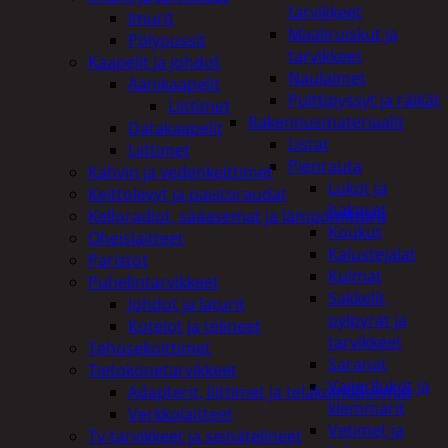
tarvikkeet
Imurit
Maaliruiskut ja
Pölypussit
tarvikkeet
Kaapelit ja johdot
Naulaimet
Äänikaapelit
Pulttipyssyt ja räikät
Liittimet
Rakennusmateriaalit
Datakaapelit
Listat
Liittimet
Pienrauta
Kahvin ja vedenkeittimet
Lukot ja
Keittolevyt ja paistoraudat
hakaset
Kelloradiot, sääasemat ja lämpömittarit
Koukut
Oheislaitteet
Kalustejalat
Paristot
Kulmat
Puhelintarvikkeet
Sakkelit,
Johdot ja laturit
pylpyrät ja
Kotelot ja telineet
tarvikkeet
Tehosekoittimet
Saranat
Tietokonetarvikkeet
Vaijerilukot ja
Adapterit, liittimet ja telakointiasemat
klemmarit
Verkkolaitteet
Vetimet ja
Tv-tarvikkeet ja seinätelineet