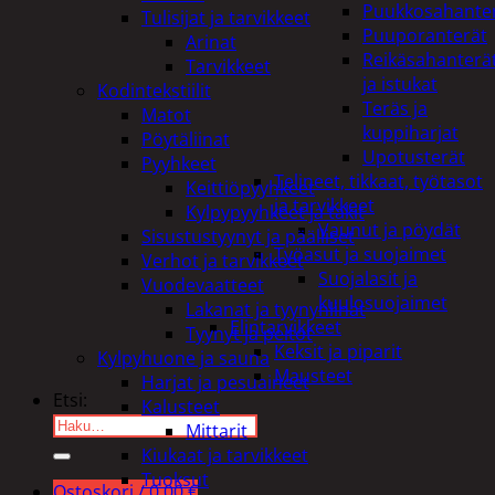
Puukkosahante
Tulisijat ja tarvikkeet
Puuporanterät
Arinat
Reikäsahanterä
Tarvikkeet
ja istukat
Kodintekstiilit
Teräs ja
Matot
kuppiharjat
Pöytäliinat
Upotusterät
Pyyhkeet
Telineet, tikkaat, työtasot
Keittiöpyyhkeet
ja tarvikkeet
Kylpypyyhkeet ja takit
Vaunut ja pöydät
Sisustustyynyt ja päälliset
Työasut ja suojaimet
Verhot ja tarvikkeet
Suojalasit ja
Vuodevaatteet
kuulosuojaimet
Lakanat ja tyynynlinat
Elintarvikkeet
Tyynyt ja peitot
Keksit ja piparit
Kylpyhuone ja sauna
Mausteet
Harjat ja pesuaineet
Etsi:
Kalusteet
Mittarit
Kiukaat ja tarvikkeet
Tuoksut
Ostoskori /
0,00
€