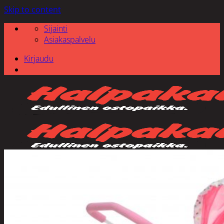
Skip to content
Sijainti
Asiakaspalvelu
Kirjaudu
Etsi: