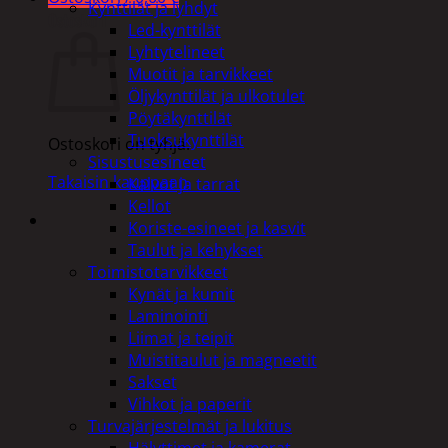
Kynttilät ja lyhdyt
Ostoskori
Led-kynttilät
Lyhtytelineet
Muotit ja tarvikkeet
Öljykynttilät ja ulkotulet
Pöytäkynttilät
Tuoksukynttilät
Ostoskori on tyhjä.
Sisustusesineet
Takaisin kauppaan
Kalvot ja tarrat
Kellot
Koriste-esineet ja kasvit
Taulut ja kehykset
Toimistotarvikkeet
Kynät ja kumit
Laminointi
Liimat ja teipit
Muistitaulut ja magneetit
Sakset
Vihkot ja paperit
Turvajärjestelmät ja lukitus
Hälyttimet ja kamerat