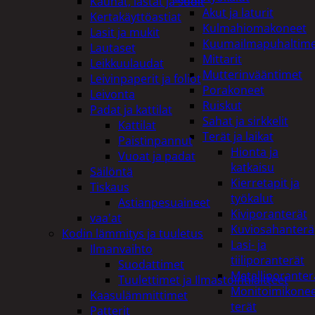
Kauhat, lastat ja sudit
Akut ja laturit
Kertakäyttöastiat
Kulmahiomakoneet
Lasit ja mukit
Kuumailmapuhaltim
Lautaset
Mittarit
Leikkuulaudat
Mutterinvääntimet
Leivinpaperit ja foliot
Porakoneet
Leivonta
Ruiskut
Padat ja kattilat
Sahat ja sirkkelit
Kattilat
Terät ja laikat
Paistinpannut
Hionta ja
Vuoat ja padat
katkaisu
Säilöntä
Kierretapit ja
Tiskaus
työkalut
Astianpesuaineet
Kiviporanterät
vaa'at
Kuviosahanterä
Kodin lämmitys ja tuuletus
Lasi- ja
Ilmanvaihto
tiiliporanterät
Suodattimet
Metalliporanter
Tuulettimet ja Ilmastointilaitteet
Monitoimikone
Kaasulämmittimet
terät
Patterit