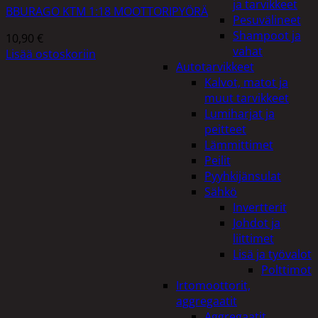
ja tarvikkeet
BBURAGO KTM 1:18 MOOTTORIPYÖRÄ
Pesuvälineet
Shampoot ja
10,90
€
vahat
Lisää ostoskoriin
Autotarvikkeet
Kalvot, matot ja
muut tarvikkeet
Lumiharjat ja
peitteet
Lämmittimet
Peilit
Pyyhkijänsulat
Sähkö
Invertterit
Johdot ja
liittimet
Lisä ja työvalot
Polttimot
Irtomoottorit,
aggregaatit
Aggregaatit