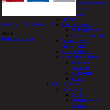
Kelloradiot, sääasemat ja
lämpömittarit
Oheislaitteet
Paristot
RAKENNUSPALIKKA-ALUSTA
Puhelintarvikkeet
Johdot ja laturit
4,99
€
Kotelot ja telineet
Lisää ostoskoriin
Tv-tarvikkeet ja
seinätelineet
Varavirtalaitteet
Viihde-elektroniikka
Bluetooth
kaiuttimet
Kuulokkeet
Radiot
Koti ja sisustus
Huonekalut
Kaapit
Kenkätelineet ja
naulakot