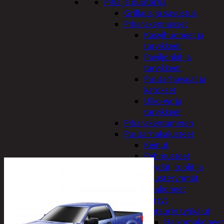
Piha ja puutarha
Grillaus ja savustus
Piharakennukset
Kasvihuoneet ja
tarvikkeet
Paviljonkit ja
tarvikkeet
Puutarhavajat ja
katokset
Ulko-wc ja
tarvikkeet
Piharakentaminen
Puutarhakalusteet
Keinut
Pehmusteet
Pöydät, tuolit ja
kalusteryhmät
Puutarhakoneet
Kärryt
Metsurin työkalut
Halkomakoneet