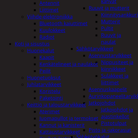
kahvat
Antennit
Ruuvit ja mutterit
Liittimet
Kiinnitysankkuri
Viihde-elektroniikka
Mutterit
Bluetooth kaiuttimet
Pultit
Kuulokkeet
Ruuvit ja
Radiot
naulat
Koti ja sisustus
Sähkötarvikkeet
Huonekalut
Asennustarvikkeet
Kaapit
Nippusiteet ja
Kenkätelineet ja naulakot
kiinnikkeet
Peilit
Sulakkeet ja
Huonetuoksut
liittimet
Juhlatarvikkeet
Asennuskaapelit
Koristelu
Aurinkopaneelitarvik
Paketointi
Jatkojohdot
Keittiö ja taloustarvikkeet
Jatkojohdot ja
Aterimet
ajastinkellot
Juomapullot ja termokset
Pistotulpat
Kannut ja kanisterit
Pisto ja -jakorasiat
Kattaustarvikkeet
Sähkötyökalut