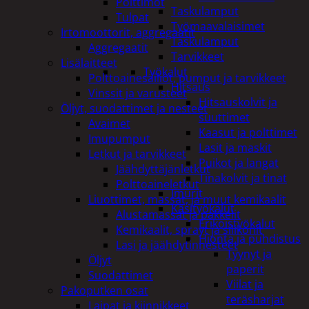
Polttimot
Taskulamput
Tulpat
Työmaavalaisimet
Irtomoottorit, aggregaatit
Taskulamput
Aggregaatit
Tarvikkeet
Lisälaitteet
Työkalut
Polttoainesäiliöt, pumput ja tarvikkeet
Hitsaus
Vinssit ja varusteet
Hitsauskolvit ja
Öljyt, suodattimet ja nesteet
suuttimet
Avaimet
Kaasut ja polttimet
Imupumput
Lasit ja maskit
Letkut ja tarvikkeet
Puikot ja langat
Jäähdyttäjänletkut
Tinakolvit ja tinat
Polttoaineletkut
Imurit
Liuottimet, massat, ja muut kemikaalit
Käsityökalut
Alustamassat ja pakkelit
Erikoistyökalut
Kemikaalit, sprayt ja silikonit
Hionta ja puhdistus
Lasi ja jäähdytinnesteet
Tyynyt ja
Öljyt
paperit
Suodattimet
Viilat ja
Pakoputken osat
teräsharjat
Laipat ja kiinnikkeet