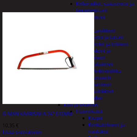
Kelloradiot, sääasemat ja
lämpömittarit
Oheislaitteet
Paristot
Puhelintarvikkeet
Johdot ja laturit
Kotelot ja telineet
Tv-tarvikkeet ja
seinätelineet
Varavirtalaitteet
Viihde-elektroniikka
Bluetooth
kaiuttimet
Kuulokkeet
Radiot
Koti ja sisustus
Huonekalut
G-MAN KAARISAHA 24″ 610MM
Kaapit
Kenkätelineet ja
10,35
€
naulakot
Lisää ostoskoriin