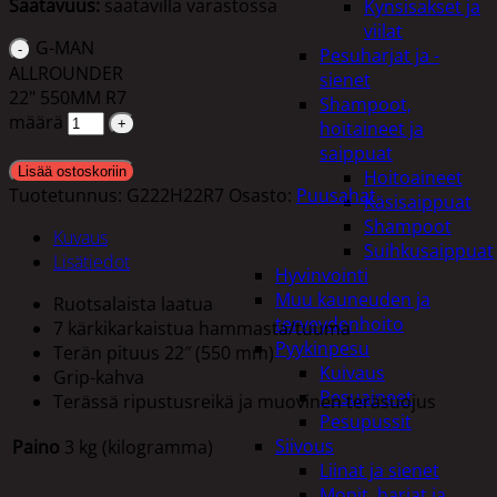
Saatavuus:
saatavilla varastossa
Kynsisakset ja
viilat
G-MAN
Pesuharjat ja -
ALLROUNDER
sienet
22" 550MM R7
Shampoot,
määrä
hoitaineet ja
saippuat
Lisää ostoskoriin
Hoitoaineet
Tuotetunnus:
G222H22R7
Osasto:
Puusahat
Käsisaippuat
Shampoot
Kuvaus
Suihkusaippuat
Lisätiedot
Hyvinvointi
Muu kauneuden ja
Ruotsalaista laatua
terveydenhoito
7 kärkikarkaistua hammasta/tuuma
Pyykinpesu
Terän pituus 22″ (550 mm)
Kuivaus
Grip-kahva
Pesuaineet
Terässä ripustusreikä ja muovinen teräsuojus
Pesupussit
Siivous
Paino
3 kg (kilogramma)
Liinat ja sienet
Mopit, harjat ja