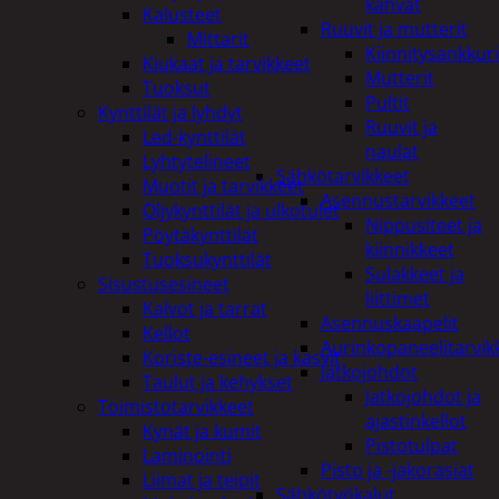
kahvat
Kalusteet
Ruuvit ja mutterit
Mittarit
Kiinnitysankkuri
Kiukaat ja tarvikkeet
Mutterit
Tuoksut
Pultit
Kynttilät ja lyhdyt
Ruuvit ja
Led-kynttilät
naulat
Lyhtytelineet
Sähkötarvikkeet
Muotit ja tarvikkeet
Asennustarvikkeet
Öljykynttilät ja ulkotulet
Nippusiteet ja
Pöytäkynttilät
kiinnikkeet
Tuoksukynttilät
Sulakkeet ja
Sisustusesineet
liittimet
Kalvot ja tarrat
Asennuskaapelit
Kellot
Aurinkopaneelitarvik
Koriste-esineet ja kasvit
Jatkojohdot
Taulut ja kehykset
Jatkojohdot ja
Toimistotarvikkeet
ajastinkellot
Kynät ja kumit
Pistotulpat
Laminointi
Pisto ja -jakorasiat
Liimat ja teipit
Sähkötyökalut