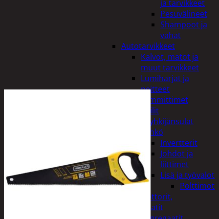
ja tarvikkeet
Pesuvälineet
Shampoot ja
vahat
Autotarvikkeet
Kalvot, matot ja
muut tarvikkeet
Lumiharjat ja
peitteet
Lämmittimet
Peilit
Pyyhkijänsulat
Sähkö
Invertterit
Johdot ja
liittimet
Lisä ja työvalot
Polttimot
Irtomoottorit,
aggregaatit
Aggregaatit