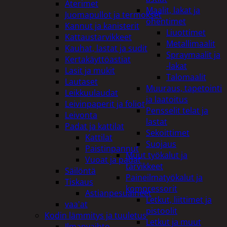
Aterimet
Maalit, lakat ja
Juomapullot ja termokset
ohentimet
Kannut ja kanisterit
Liuottimet
Kattaustarvikkeet
Metallimaalit
Kauhat, lastat ja sudit
Spraymaalit ja
Kertakäyttöastiat
-lakat
Lasit ja mukit
Talomaalit
Lautaset
Muuraus, tapetointi
Leikkuulaudat
ja laatoitus
Leivinpaperit ja foliot
Pensselit telat ja
Leivonta
lastat
Padat ja kattilat
Sekoittimet
Kattilat
Suojaus
Paistinpannut
Muut työkalut ja
Vuoat ja padat
tarvikkeet
Säilöntä
Paineilmatyökalut ja
Tiskaus
kompressorit
Astianpesuaineet
Letkut, liittimet ja
vaa'at
pistoolit
Kodin lämmitys ja tuuletus
Letkut ja muut
Ilmanvaihto