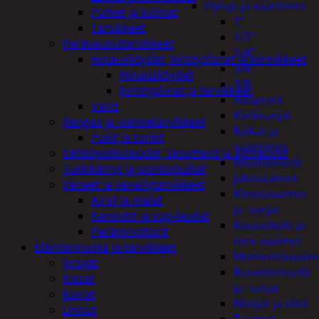
Hylsyt ja vääntimet
Putket ja kulmat
1"
Tarvikkeet
1/2"
Perävaunutarvikkeet
1/4"
Hinausköydet, kiristysliinat ja kiinnikkeet
3/4"
Hinausköydet
3/8
Kiristysliinat ja tarvikkeet
Adapterit
Valot
Kärkisarjat
Rengas ja -vannetarvikkeet
Räikät ja
Pukit ja tunkit
vääntimet
Sähköpotkulaudat, skootterit ja ajoneuvot
Iskumeisselit
Tukkikärryt ja juontopulkat
Jakoavaimet
Veneet ja veneilytarvikkeet
Kiintoavaimet
Airot ja melat
ja -sarjat
Kanootit ja sup-laudat
Kuusiokolo ja
Perämoottorit
torx-avaimet
Eläintenruoka ja tarvikkeet
Momenttiavaim
Jyrsijät
Ruuvimeisselit
Kissat
ja -sarjat
Koirat
Nitojat ja niitit
Linnut