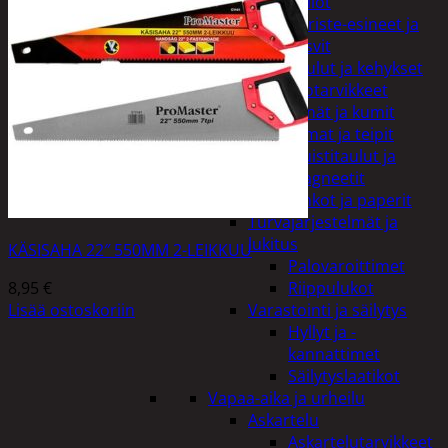
Kellot
Koriste-esineet ja
kasvit
Taulut ja kehykset
Toimistotarvikkeet
Kynät ja kumit
Liimat ja teipit
Muistitaulut ja
magneetit
Vihkot ja paperit
Turvajärjestelmät ja
lukitus
KÄSISAHA 22″ 550MM 2-LEIKKUU
Palovaroittimet
8,95
€
Riippulukot
Lisää ostoskoriin
Varastointi ja säilytys
Hyllyt ja -
kannattimet
Säilytyslaatikot
Vapaa-aika ja urheilu
Askartelu
Askartelutarvikkeet