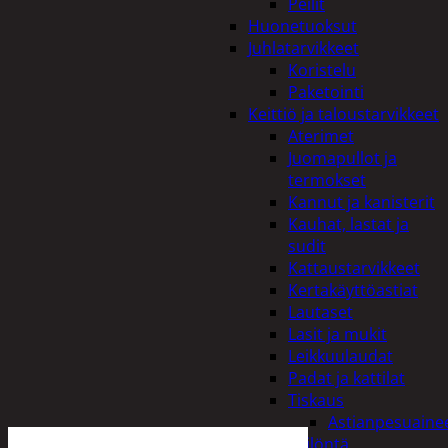
Peilit
Huonetuoksut
Juhlatarvikkeet
Koristelu
Paketointi
Keittiö ja taloustarvikkeet
Aterimet
Juomapullot ja
termokset
Kannut ja kanisterit
Kauhat, lastat ja
sudit
Kattaustarvikkeet
Kertakäyttöastiat
Lautaset
Lasit ja mukit
Leikkuulaudat
Padat ja kattilat
Tiskaus
Astianpesuaine
Säilöntä