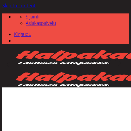
Skip to content
Sijainti
Asiakaspalvelu
Kirjaudu
Etsi: