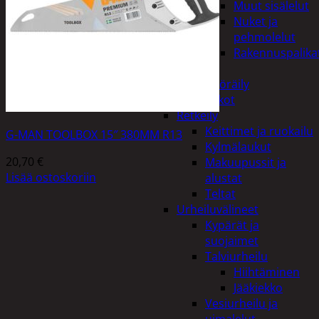
Muut sisälelut
Nuket ja
pehmolelut
Rakennuspalika
Pelit
Polkupyöräily
Lukot
Retkeily
Keittimet ja ruokailu
G-MAN TOOLBOX 15″ 380MM R13
Kylmälaukut
20,70
€
Makuupussit ja
Lisää ostoskoriin
alustat
Teltat
Urheiluvälineet
Kypärät ja
suojaimet
Talviurheilu
Hiihtäminen
Jääkiekko
Vesiurheilu ja