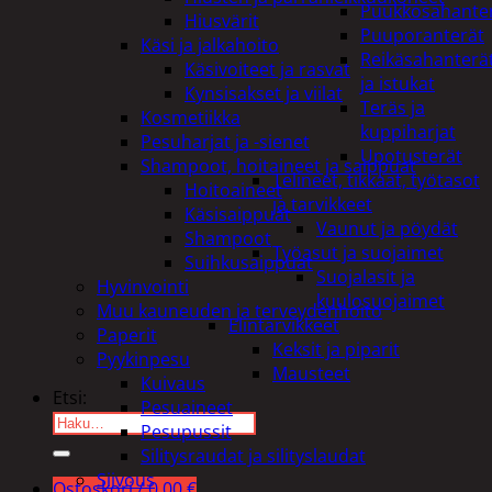
Puukkosahante
Hiusvärit
Puuporanterät
Käsi ja jalkahoito
Reikäsahanterä
Käsivoiteet ja rasvat
ja istukat
Kynsisakset ja viilat
Teräs ja
Kosmetiikka
kuppiharjat
Pesuharjat ja -sienet
Upotusterät
Shampoot, hoitaineet ja saippuat
Telineet, tikkaat, työtasot
Hoitoaineet
ja tarvikkeet
Käsisaippuat
Vaunut ja pöydät
Shampoot
Työasut ja suojaimet
Suihkusaippuat
Suojalasit ja
Hyvinvointi
kuulosuojaimet
Muu kauneuden ja terveydenhoito
Elintarvikkeet
Paperit
Keksit ja piparit
Pyykinpesu
Mausteet
Kuivaus
Etsi:
Pesuaineet
Pesupussit
Silitysraudat ja silityslaudat
Siivous
Ostoskori /
0,00
€