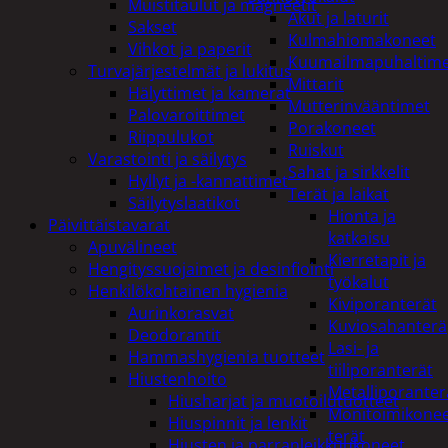
Muistitaulut ja magneetit
Akut ja laturit
Sakset
Kulmahiomakoneet
Vihkot ja paperit
Kuumailmapuhaltim
Turvajärjestelmät ja lukitus
Mittarit
Hälyttimet ja kamerat
Mutterinvääntimet
Palovaroittimet
Porakoneet
Riippulukot
Ruiskut
Varastointi ja säilytys
Sahat ja sirkkelit
Hyllyt ja -kannattimet
Terät ja laikat
Säilytyslaatikot
Hionta ja
Päivittäistavarat
katkaisu
Apuvälineet
Kierretapit ja
Hengityssuojaimet ja desinfiointi
työkalut
Henkilökohtainen hygienia
Kiviporanterät
Aurinkorasvat
Kuviosahanterä
Deodorantit
Lasi- ja
Hammashygienia tuotteet
tiiliporanterät
Hiustenhoito
Metalliporanter
Hiusharjat ja muotoilutuotteet
Monitoimikone
Hiuspinnit ja lenkit
terät
Hiusten ja parranleikkuukoneet