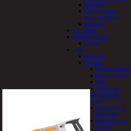
Miniatyyri
Sakset, liimat ja
muut tarvikkeet
Värikynät
Harrasteet
Käsityötarvikkeet
Langat
Lelut
Ilmapallot
Pihalelut
Hiekkalaatikkole
Muut pihalelut
Pallot
Vesipyssyt
Radio-ohjattavat
Sisälelut
Leikkiautot ja
työkoneet
Muovailuvahat
ja limat