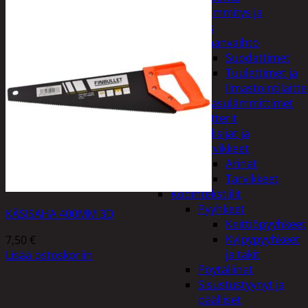
Kodin lämmitys ja
tuuletus
Ilmanvaihto
Suodattimet
Tuulettimet ja
Ilmastointilaitte
Kaasulämmittimet
Patterit
Tulisijat ja
tarvikkeet
Arinat
Tarvikkeet
Kodintekstiilit
Pyyhkeet
KÄSISAHA 400MM 3D
Keittiöpyyhkeet
Kylpypyyhkeet
7,50
€
ja takit
Lisää ostoskoriin
Pöytäliinat
Sisustustyynyt ja
päälliset