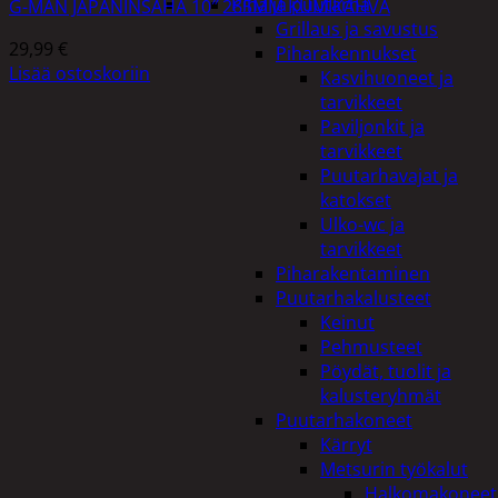
Piha ja puutarha
G-MAN JAPANINSAHA 10″ 265MM KUMIKAHVA
Grillaus ja savustus
29,99
€
Piharakennukset
Lisää ostoskoriin
Kasvihuoneet ja
tarvikkeet
Paviljonkit ja
tarvikkeet
Puutarhavajat ja
katokset
Ulko-wc ja
tarvikkeet
Piharakentaminen
Puutarhakalusteet
Keinut
Pehmusteet
Pöydät, tuolit ja
kalusteryhmät
Puutarhakoneet
Kärryt
Metsurin työkalut
Halkomakoneet