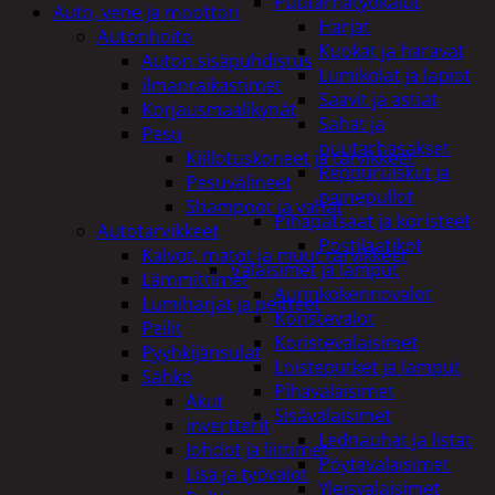
Puutarhatyökalut
Auto, vene ja moottori
Harjat
Autonhoito
Kuokat ja haravat
Auton sisäpuhdistus
Lumikolat ja lapiot
ilmanraikastimet
Saavit ja astiat
Korjausmaalikynät
Sahat ja
Pesu
puutarhasakset
Kiillotuskoneet ja tarvikkeet
Reppuruiskut ja
Pesuvälineet
painepullot
Shampoot ja vahat
Pihapatsaat ja koristeet
Autotarvikkeet
Postilaatikot
Kalvot, matot ja muut tarvikkeet
Valaisimet ja lamput
Lämmittimet
Aurinkokennovalot
Lumiharjat ja peitteet
Koristevalot
Peilit
Koristevalaisimet
Pyyhkijänsulat
Loisteputket ja lamput
Sähkö
Pihavalaisimet
Akut
Sisävalaisimet
invertterit
Lednauhat ja listat
Johdot ja liittimet
Pöytävalaisimet
Lisä ja työvalot
Yleisvalaisimet