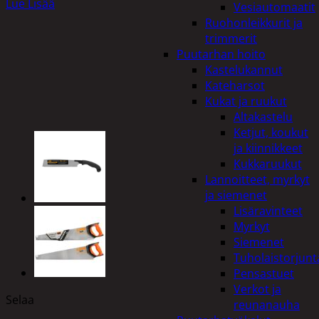
Lue Lisää
Vesiautomaatit
Ruohonleikkurit ja
trimmerit
Puutarhan hoito
Kastelukannut
Kateharsot
Kukat ja ruukut
Altakastelu
Ketjut, koukut
ja kiinnikkeet
Kukkaruukut
Lannoitteet, myrkyt
ja siemenet
Lisäravinteet
Myrkyt
Siemenet
Tuholaistorjunt
Pensastuet
Verkot ja
Selaa
reunanauha