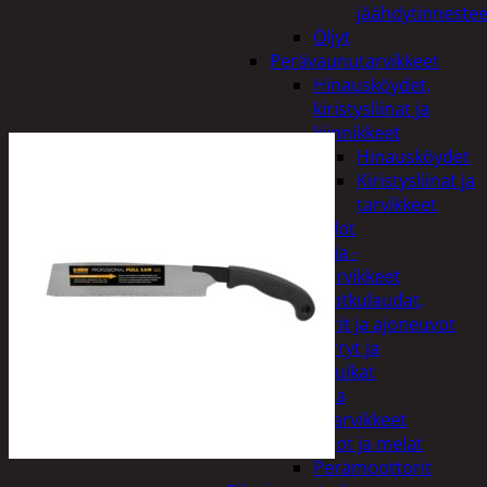
jäähdytinnestee
Öljyt
Perävaunutarvikkeet
Hinausköydet,
kiristysliinat ja
kiinnikkeet
Hinausköydet
Kiristysliinat ja
tarvikkeet
Valot
Rengas ja -
vannetarvikkeet
Sähköpotkulaudat,
skootterit ja ajoneuvot
Tukkikärryt ja
juontopulkat
Veneet ja
veneilytarvikkeet
Airot ja melat
Perämoottorit