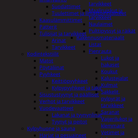
tarvikkeet
Suodattimet
Maaliruiskut ja
Tuulettimet ja Ilmastointilaitteet
tarvikkeet
Kaasulämmittimet
Naulaimet
Patterit
Pulttipyssyt ja räikät
Tulisijat ja tarvikkeet
Rakennusmateriaalit
Arinat
Listat
Tarvikkeet
Pienrauta
Kodintekstiilit
Lukot ja
Matot
hakaset
Pöytäliinat
Koukut
Pyyhkeet
Kalustejalat
Keittiöpyyhkeet
Kulmat
Kylpypyyhkeet ja takit
Sakkelit,
Sisustustyynyt ja päälliset
pylpyrät ja
Verhot ja tarvikkeet
tarvikkeet
Vuodevaatteet
Saranat
Lakanat ja tyynynlinat
Vaijerilukot ja
Tyynyt ja peitot
klemmarit
Kylpyhuone ja sauna
Vetimet ja
Harjat ja pesuaineet