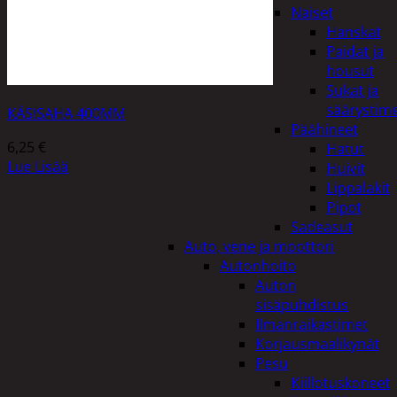
Naiset
Hanskat
Paidat ja
housut
Sukat ja
säärystim
KÄSISAHA 400MM
Päähineet
6,25
€
Hatut
Lue Lisää
Huivit
Lippalakit
Pipot
Sadeasut
Auto, vene ja moottori
Autonhoito
Auton
sisäpuhdistus
Ilmanraikastimet
Korjausmaalikynät
Pesu
Kiillotuskoneet