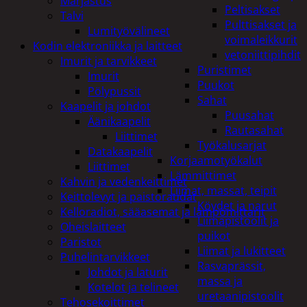
Marjastus
Peltisakset
Talvi
Pulttisakset ja
Lumityövälineet
voimaleikkurit
Kodin elektroniikka ja laitteet
vetoniittipihdit
Imurit ja tarvikkeet
Puristimet
Imurit
Puukot
Pölypussit
Sahat
Kaapelit ja johdot
Puusahat
Äänikaapelit
Rautasahat
Liittimet
Työkalusarjat
Datakaapelit
Korjaamotyökalut
Liittimet
Lämmittimet
Kahvin ja vedenkeittimet
Liimat, massat, teipit
Keittolevyt ja paistoraudat
Köydet ja narut
Kelloradiot, sääasemat ja lämpömittarit
Liimapistoolit ja
Oheislaitteet
puikot
Paristot
Liimat ja lukitteet
Puhelintarvikkeet
Rasvaprässit,
Johdot ja laturit
massa ja
Kotelot ja telineet
uretaanipistoolit
Tehosekoittimet