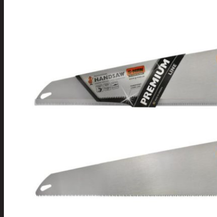
Tuotevalikoima
Poistotuotteet
Kausituotteet
Joulu
Joulu- ja kausivalot
Eläimet ja
tontut
Kyntteliköt
Valoketjut ja
kuusenvalot
Joulukoristeet
Kranssit ja
asetelmat
Tontut ja
muut
Joulutekstiilit
Paketointi
Marjastus
Talvi
Päivittäistavarat