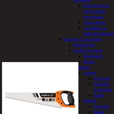
uimalelut
Kylpytynnyrit,
uima-altaat,
porealtaat
Uima-altaat
Uimalelut ja
kelluntavälineet
Vaatteet ja asusteet
Heijastimet
Laukut ja reput
Käsilaukut
Reput
Vaatteet
Lapset
Asusteet
Hanskat
ja lapaset
Sukat
Miehet
Hanskat
Sukat