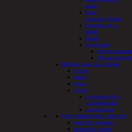
varret
Tutustu myös
Muut
siivoustarvikkeet
Roskapussit ja -
astiat
Sankot
Pesuaineet
Viemärinavausa
Yleispesuaineet
Eläintenruoka ja tarvikkeet
Jyrsijät
Kissat
Koirat
Linnut
Linnunpöntöt ja
ruokintalaudat
Linnunruoka
Kodin elektroniikka ja laitteet
Imurit ja tarvikkeet
Kaapelit ja johdot