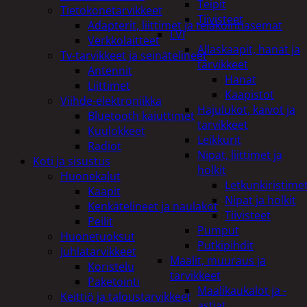
Teipit
Tietokonetarvikkeet
Tiivisteet
Adapterit, liittimet ja telakointiasemat
LVI
Verkkolaitteet
Allaskaapit, hanat ja
Tv-tarvikkeet ja seinätelineet
tarvikkeet
Antennit
Hanat
Liittimet
Kaapistot
Viihde-elektroniikka
Hajulukot, kaivot ja
Bluetooth kaiuttimet
tarvikkeet
Kuulokkeet
Leikkurit
Radiot
Nipat, liittimet ja
Koti ja sisustus
holkit
Huonekalut
Letkunkiristime
Kaapit
Nipat ja holkit
Kenkätelineet ja naulakot
Tiivisteet
Peilit
Pumput
Huonetuoksut
Putkipihdit
Juhlatarvikkeet
Maalit, muuraus ja
Koristelu
tarvikkeet
Paketointi
Maalikaukalot ja -
Keittiö ja taloustarvikkeet
astiat