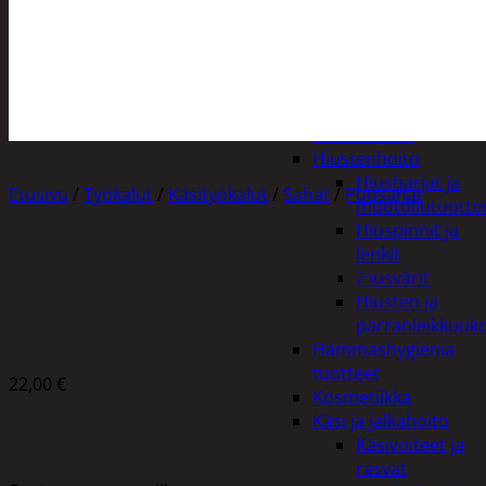
Apuvälineet
Hengityssuojaimet ja
desinfiointi
Henkilökohtainen
hygienia
Deodorantit
Hiustenhoito
Hiusharjat ja
Etusivu
/
Työkalut
/
Käsityökalut
/
Sahat
/
Puusahat
muotoilutuotte
Hiuspinnit ja
lenkit
G-MAN ALLROUNDER 22″ 550MM R7
Hiusvärit
Hiusten ja
parranleikkuuk
Hammashygienia
tuotteet
22,00
€
Kosmetiikka
Käsi ja jalkahoito
Käsivoiteet ja
rasvat