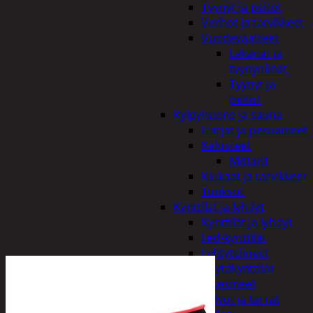
Tyynyt ja peitot
Verhot ja tarvikkeet
Vuodevaatteet
Lakanat ja
tyynynlinat
Tyynyt ja
peitot
Kylpyhuone ja sauna
Harjat ja pesuaineet
Kalusteet
Mittarit
Kiukaat ja tarvikkeet
Tuoksut
Kynttilät ja lyhdyt
Kynttilät ja lyhdyt
Led-kynttilät
Lyhtytelineet
Pöytäkynttilät
Sisustusesineet
Kalvot ja tarrat