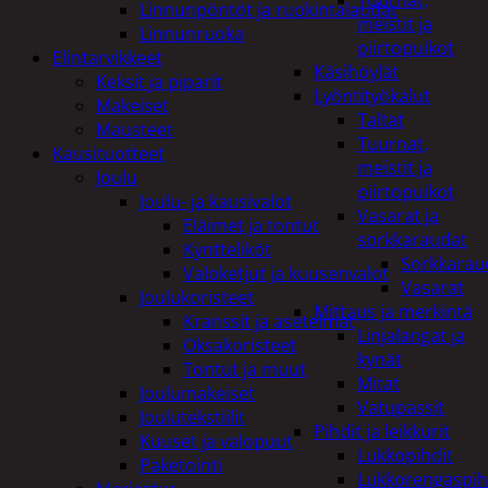
Tuurnat,
Linnunpöntöt ja ruokintalaudat
meistit ja
Linnunruoka
piirtopuikot
Elintarvikkeet
Käsihöylät
Keksit ja piparit
Lyöntityökalut
Makeiset
Taltat
Mausteet
Tuurnat,
Kausituotteet
meistit ja
Joulu
piirtopuikot
Joulu- ja kausivalot
Vasarat ja
Eläimet ja tontut
sorkkaraudat
Kyntteliköt
Sorkkarau
Valoketjut ja kuusenvalot
Vasarat
Joulukoristeet
Mittaus ja merkintä
Kranssit ja asetelmat
Linjalangat ja
Oksakoristeet
kynät
Tontut ja muut
Mitat
Joulumakeiset
Vatupassit
Joulutekstiilit
Pihdit ja leikkurit
Kuuset ja valopuut
Lukkopihdit
Paketointi
Lukkorengaspih