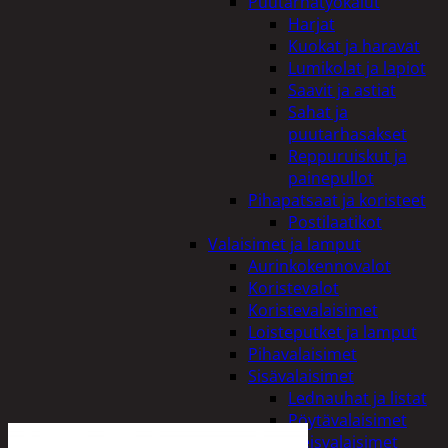
Puutarhatyökalut
Harjat
Kuokat ja haravat
Lumikolat ja lapiot
Saavit ja astiat
Sahat ja
puutarhasakset
Reppuruiskut ja
painepullot
Pihapatsaat ja koristeet
Postilaatikot
Valaisimet ja lamput
Aurinkokennovalot
Koristevalot
Koristevalaisimet
Loisteputket ja lamput
Pihavalaisimet
Sisävalaisimet
Lednauhat ja listat
Pöytävalaisimet
Yleisvalaisimet