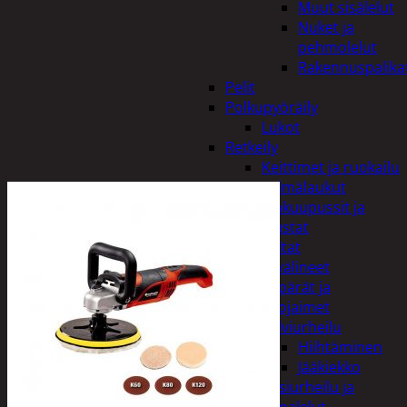
Muut sisälelut
Nuket ja
pehmolelut
Rakennuspalika
Pelit
Polkupyöräily
Lukot
Retkeily
Keittimet ja ruokailu
Kylmälaukut
Makuupussit ja
alustat
Teltat
Urheiluvälineet
Kypärät ja
suojaimet
Talviurheilu
Hiihtäminen
Jääkiekko
Vesiurheilu ja