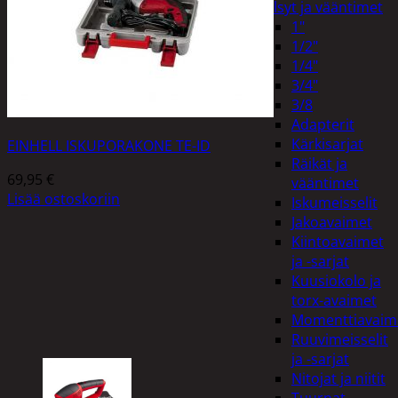
Hylsyt ja vääntimet
1"
1/2"
1/4"
3/4"
3/8
Adapterit
Kärkisarjat
EINHELL ISKUPORAKONE TE-ID
Räikät ja
69,95
€
vääntimet
Lisää ostoskoriin
Iskumeisselit
Jakoavaimet
Kiintoavaimet
ja -sarjat
Kuusiokolo ja
torx-avaimet
Momenttiavaim
Ruuvimeisselit
ja -sarjat
Nitojat ja niitit