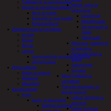
Tukkikärryt ja juontopulkat
Maalit, lakat ja
Veneet ja veneilytarvikkeet
ohentimet
Airot ja melat
Liuottimet
Kanootit ja sup-laudat
Metallimaalit
Perämoottorit
Spraymaalit ja
Eläintenruoka ja tarvikkeet
-lakat
Jyrsijät
Talomaalit
Kissat
Muuraus, tapetointi
Koirat
ja laatoitus
Linnut
Pensselit telat ja
Linnunpöntöt ja ruokintalaudat
lastat
Linnunruoka
Sekoittimet
Elintarvikkeet
Suojaus
Keksit ja piparit
Muut työkalut ja
Makeiset
tarvikkeet
Mausteet
Paineilmatyökalut ja
Kausituotteet
kompressorit
Joulu
Letkut, liittimet ja
Joulu- ja kausivalot
pistoolit
Eläimet ja tontut
Letkut ja muut
Kyntteliköt