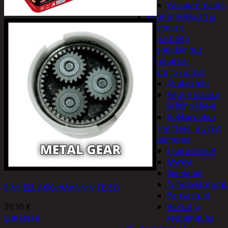
Vesiautomaatit
Ruohonleikkurit ja
trimmerit
Puutarhan hoito
Kastelukannut
Kateharsot
Kukat ja ruukut
Altakastelu
Ketjut, koukut
ja kiinnikkeet
Kukkaruukut
Lannoitteet, myrkyt
ja siemenet
Lisäravinteet
Myrkyt
Siemenet
Tuholaistorjunt
EINHELL AKKUVÄÄNNIN TE-SD
Pensastuet
39,95
€
Verkot ja
Lue Lisää
reunanauha