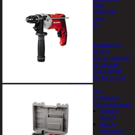
Taskulamput
Työmaavalaisimet
Taskulamput
Tarvikkeet
Työkalut
Hitsaus
Hitsauskolvit ja
suuttimet
Kaasut ja polttimet
Lasit ja maskit
Puikot ja langat
Tinakolvit ja tinat
Imurit
Käsityökalut
Erikoistyökalut
Hionta ja puhdistus
Tyynyt ja
paperit
Viilat ja
teräsharjat