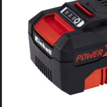
Tuotevalikoima
Poistotuotteet
Kausituotteet
Joulu
Joulu- ja kausivalot
Eläimet ja
tontut
Kyntteliköt
Valoketjut ja
kuusenvalot
Joulukoristeet
Kranssit ja
asetelmat
Tontut ja
muut
Joulutekstiilit
Paketointi
Marjastus
Talvi
Päivittäistavarat