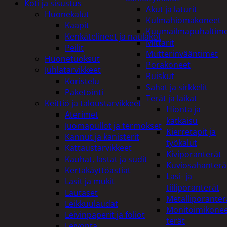
Koti ja sisustus
Akut ja laturit
Huonekalut
Kulmahiomakoneet
Kaapit
Kuumailmapuhaltim
Kenkätelineet ja naulakot
Mittarit
Peilit
Mutterinvääntimet
Huonetuoksut
Porakoneet
Juhlatarvikkeet
Ruiskut
Koristelu
Sahat ja sirkkelit
Paketointi
Terät ja laikat
Keittiö ja taloustarvikkeet
Hionta ja
Aterimet
katkaisu
Juomapullot ja termokset
Kierretapit ja
Kannut ja kanisterit
työkalut
Kattaustarvikkeet
Kiviporanterät
Kauhat, lastat ja sudit
Kuviosahanterä
Kertakäyttöastiat
Lasi- ja
Lasit ja mukit
tiiliporanterät
Lautaset
Metalliporanter
Leikkuulaudat
Monitoimikone
Leivinpaperit ja foliot
terät
Leivonta