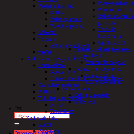
Puukkosahante
Padat ja kattilat
Puuporanterät
Kattilat
Reikäsahanterä
Paistinpannut
ja istukat
Vuoat ja padat
Teräs ja
Säilöntä
kuppiharjat
Tiskaus
Upotusterät
Astianpesuaineet
Telineet, tikkaat, työtasot
vaa'at
ja tarvikkeet
Kodin lämmitys ja tuuletus
Vaunut ja pöydät
Ilmanvaihto
Työasut ja suojaimet
Suodattimet
Suojalasit ja
Tuulettimet ja Ilmastointilaitteet
kuulosuojaimet
Kaasulämmittimet
Elintarvikkeet
Patterit
Keksit ja piparit
Tulisijat ja tarvikkeet
Mausteet
Arinat
Etsi:
Tarvikkeet
Kodintekstiilit
Matot
Pöytäliinat
Ostoskori /
0,00
€