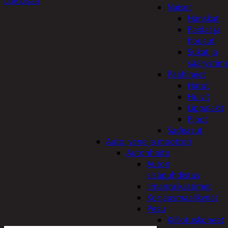
Lue Lisää
Naiset
Hanskat
Paidat ja
housut
Sukat ja
säärystim
Päähineet
Hatut
Huivit
Lippalakit
Pipot
Sadeasut
Auto, vene ja moottori
Autonhoito
Auton
sisäpuhdistus
Ilmanraikastimet
Korjausmaalikynät
Pesu
Kiillotuskoneet