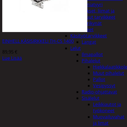
Miniatyyri
Sakset, liimat ja
muut tarvikkeet
Värikynät
Harrasteet
Käsityötarvikkeet
EINHELL KÄSISIRKKELI TH-CS 1400
Langat
Lelut
89,95
€
Ilmapallot
Lue Lisää
Pihalelut
Hiekkalaatikkole
Muut pihalelut
Pallot
Vesipyssyt
Radio-ohjattavat
Sisälelut
Leikkiautot ja
työkoneet
Muovailuvahat
ja limat