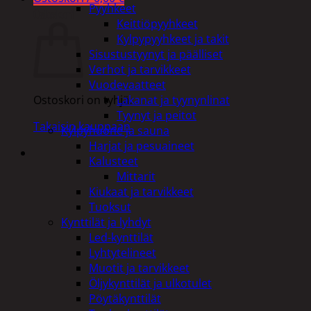
Pyyhkeet
Ostoskori
Keittiöpyyhkeet
Kylpypyyhkeet ja takit
Sisustustyynyt ja päälliset
Verhot ja tarvikkeet
Vuodevaatteet
Lakanat ja tyynynlinat
Ostoskori on tyhjä.
Tyynyt ja peitot
Takaisin kauppaan
Kylpyhuone ja sauna
Harjat ja pesuaineet
Kalusteet
Mittarit
Kiukaat ja tarvikkeet
Tuoksut
Kynttilät ja lyhdyt
Led-kynttilät
Lyhtytelineet
Muotit ja tarvikkeet
Öljykynttilät ja ulkotulet
Pöytäkynttilät