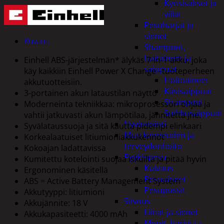
Kynsisakset ja
viilat
Pesuharjat ja -
sienet
Kuvaus
Shampoot,
hoitaineet ja
Einhell ABS-järjestelmän* älykäs 7-in-1-akku, joka
saippuat
käy kaikkiin Einhell Power X Change –tuoteperheen
Hoitoaineet
akkutuotteisiin.
Käsisaippuat
3-portainen akun lataustilan näyttö
Shampoot
Moderneinta tekniikkaa: mikroprosessori ohjaa ja
Suihkusaippuat
vahtii jatkuvasti akun lämpötilaa, jännitettä jne.
Hyvinvointi
Syvälataussuoja ja sitä kautta pidempi elinkaari
Muu kauneuden ja
Korkealaatuiset litiumioniakkukennot
terveydenhoito
Kokoajan ladattavissa
Pyykinpesu
Kumitettu kotelointi suojaa iskuilta ja pitää hyvin
Kuivaus
Ergonominen käsitellä
Pesuaineet
ABS = Active Battery Management System
Pesupussit
Akkutyyppi: litiumioni
Siivous
Akkujännite: 18 V
Liinat ja sienet
Akkukapasiteetti: 4000 mAh
Mopit, harjat ja