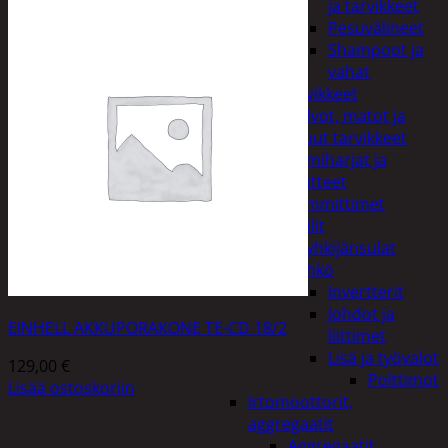
ja tarvikkeet
Pesuvälineet
Shampoot ja
vahat
Autotarvikkeet
Kalvot, matot ja
muut tarvikkeet
Lumiharjat ja
peitteet
Lämmittimet
Peilit
Pyyhkijänsulat
Sähkö
Invertterit
Johdot ja
EINHELL AKKUPORAKONE TE-CD 18/2
liittimet
Lisä ja työvalot
129,00
€
Polttimot
Lisää ostoskoriin
Irtomoottorit,
aggregaatit
Aggregaatit