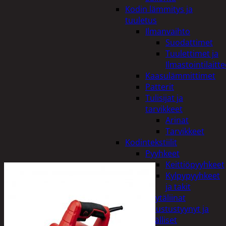
Kodin lämmitys ja
tuuletus
Ilmanvaihto
Suodattimet
Tuulettimet ja
Ilmastointilaitte
Kaasulämmittimet
Patterit
Tulisijat ja
tarvikkeet
Arinat
Tarvikkeet
Kodintekstiilit
Pyyhkeet
Keittiöpyyhkeet
Kylpypyyhkeet
ja takit
Pöytäliinat
Sisustustyynyt ja
päälliset