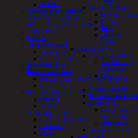
kahvat
Liittimet
Ruuvit ja mutterit
Kahvin ja vedenkeittimet
Kiinnitysankkuri
Keittolevyt ja paistoraudat
Mutterit
Kelloradiot, sääasemat ja lämpömittarit
Pultit
Oheislaitteet
Ruuvit ja
Paristot
naulat
Puhelintarvikkeet
Sähkötarvikkeet
Johdot ja laturit
Asennustarvikkeet
Kotelot ja telineet
Nippusiteet ja
Tehosekoittimet
kiinnikkeet
Tietokonetarvikkeet
Sulakkeet ja
Adapterit, liittimet ja telakointiasemat
liittimet
Verkkolaitteet
Asennuskaapelit
Tv-tarvikkeet ja seinätelineet
Aurinkopaneelitarvik
Antennit
Jatkojohdot
Liittimet
Jatkojohdot ja
Viihde-elektroniikka
ajastinkellot
Bluetooth kaiuttimet
Pistotulpat
Kuulokkeet
Pisto ja -jakorasiat
Radiot
Sähkötyökalut