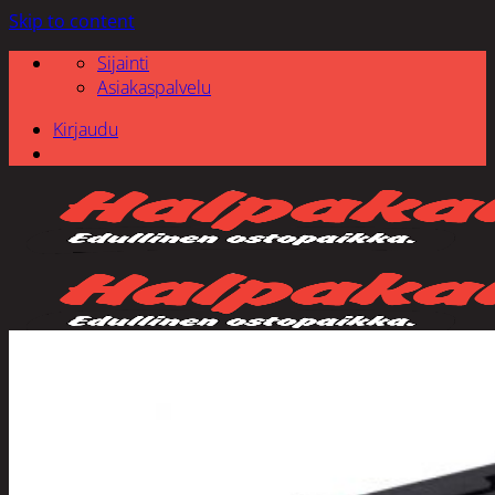
Skip to content
Sijainti
Asiakaspalvelu
Kirjaudu
Etsi: