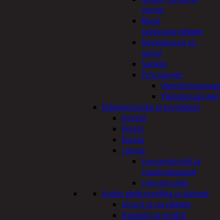
varret
Muut
siivoustarvikkeet
Tutustu myös
Roskapussit ja -
astiat
Sankot
Pesuaineet
Viemärinavausa
Yleispesuaineet
Eläintenruoka ja tarvikkeet
Jyrsijät
Kissat
Koirat
Linnut
Linnunpöntöt ja
ruokintalaudat
Linnunruoka
Kodin elektroniikka ja laitteet
Imurit ja tarvikkeet
Kaapelit ja johdot