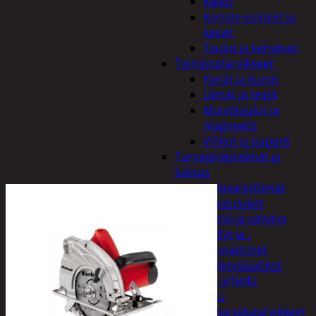
Kellot
Koriste-esineet ja
kasvit
Taulut ja kehykset
Toimistotarvikkeet
Kynät ja kumit
Liimat ja teipit
Muistitaulut ja
magneetit
Vihkot ja paperit
Turvajärjestelmät ja
lukitus
Palovaroittimet
Riippulukot
Varastointi ja säilytys
Hyllyt ja -
kannattimet
Säilytyslaatikot
Vapaa-aika ja urheilu
Askartelu
Askartelutarvikkeet