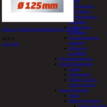
Piha ja puutarha
Grillaus ja savustus
Piharakennukset
Kasvihuoneet ja
tarvikkeet
Paviljonkit ja
EINHELL EPÄKESKOHIOMAKONE TC-RS 38 E
tarvikkeet
Puutarhavajat ja
46,90
€
katokset
Lue Lisää
Ulko-wc ja
tarvikkeet
Piharakentaminen
Puutarhakalusteet
Keinut
Pehmusteet
Pöydät, tuolit ja
kalusteryhmät
Puutarhakoneet
Kärryt
Metsurin työkalut
Halkomakoneet