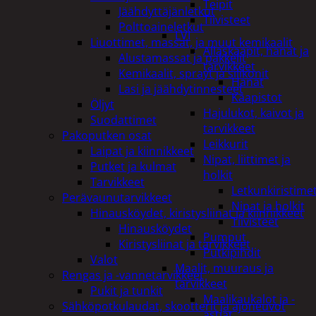
Teipit
Jäähdyttäjänletkut
Tiivisteet
Polttoaineletkut
LVI
Liuottimet, massat, ja muut kemikaalit
Allaskaapit, hanat ja
Alustamassat ja pakkelit
tarvikkeet
Kemikaalit, sprayt ja silikonit
Hanat
Lasi ja jäähdytinnesteet
Kaapistot
Öljyt
Hajulukot, kaivot ja
Suodattimet
tarvikkeet
Pakoputken osat
Leikkurit
Laipat ja kiinnikkeet
Nipat, liittimet ja
Putket ja kulmat
holkit
Tarvikkeet
Letkunkiristime
Perävaunutarvikkeet
Nipat ja holkit
Hinausköydet, kiristysliinat ja kiinnikkeet
Tiivisteet
Hinausköydet
Pumput
Kiristysliinat ja tarvikkeet
Putkipihdit
Valot
Maalit, muuraus ja
Rengas ja -vannetarvikkeet
tarvikkeet
Pukit ja tunkit
Maalikaukalot ja -
Sähköpotkulaudat, skootterit ja ajoneuvot
astiat