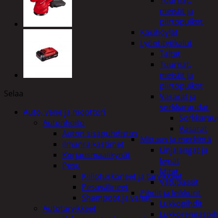
Tuurnat,
meistit ja
piirtopuikot
Käsihöylät
Lyöntityökalut
Taltat
Tuurnat,
meistit ja
piirtopuikot
Selaa
Vasarat ja
sorkkaraudat
Auto, vene ja moottori
Sorkkarau
Autonhoito
Vasarat
Auton sisäpuhdistus
Mittaus ja merkintä
ilmanraikastimet
Linjalangat ja
Korjausmaalikynät
kynät
Pesu
Mitat
Kiillotuskoneet ja tarvikkeet
Vatupassit
Pesuvälineet
Pihdit ja leikkurit
Shampoot ja vahat
Lukkopihdit
Autotarvikkeet
Lukkorengaspih