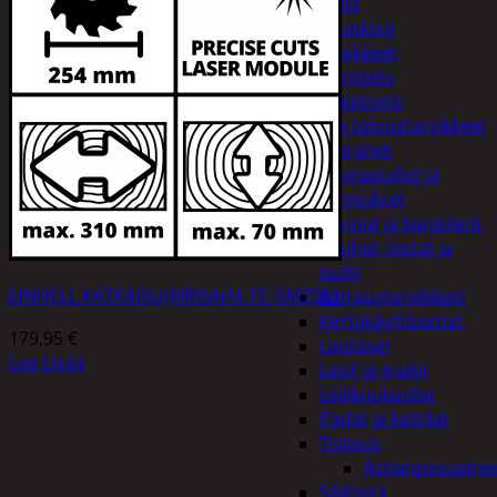
Peilit
Huonetuoksut
Juhlatarvikkeet
Koristelu
Paketointi
Keittiö ja taloustarvikkeet
Aterimet
Juomapullot ja
termokset
Kannut ja kanisterit
Kauhat, lastat ja
sudit
EINHELL KATKAISU/JIIRISAHA TC-SM2531
Kattaustarvikkeet
Kertakäyttöastiat
179,95
€
Lautaset
Lue Lisää
Lasit ja mukit
Leikkuulaudat
Padat ja kattilat
Tiskaus
Astianpesuaine
Säilöntä