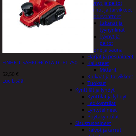
Tyynyt ja peitot
Verhot ja tarvikkeet
Vuodevaatteet
Lakanat ja
tyynynlinat
Tyynyt ja
peitot
Kylpyhuone ja sauna
Harjat ja pesuaineet
EINHELL SÄHKÖHÖYLÄ TC-PL 750
Kalusteet
Mittarit
52,50
€
Kiukaat ja tarvikkeet
Lue Lisää
Tuoksut
Kynttilät ja lyhdyt
Kynttilät ja lyhdyt
Led-kynttilät
Lyhtytelineet
Pöytäkynttilät
Sisustusesineet
Kalvot ja tarrat