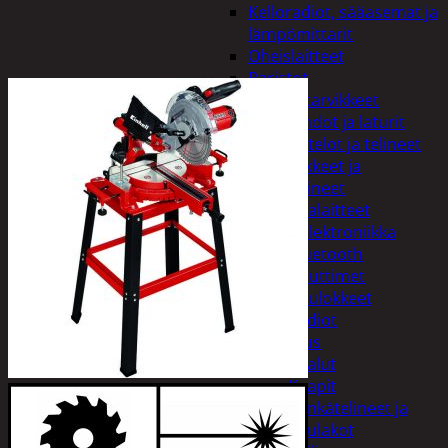
Kelloradiot, sääasemat ja
lämpömittarit
Oheislaitteet
Paristot
Puhelintarvikkeet
Johdot ja laturit
Kotelot ja telineet
Tv-tarvikkeet ja
seinätelineet
Varavirtalaitteet
Viihde-elektroniikka
Bluetooth
kaiuttimet
Kuulokkeet
Radiot
Koti ja sisustus
Huonekalut
Kaapit
Kenkätelineet ja
naulakot