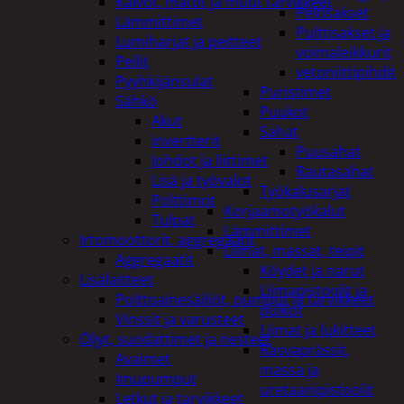
Kalvot, matot ja muut tarvikkeet
Peltisakset
Lämmittimet
Pulttisakset ja
Lumiharjat ja peitteet
voimaleikkurit
Peilit
vetoniittipihdit
Pyyhkijänsulat
Puristimet
Sähkö
Puukot
Akut
Sahat
invertterit
Puusahat
Johdot ja liittimet
Rautasahat
Lisä ja työvalot
Työkalusarjat
Polttimot
Korjaamotyökalut
Tulpat
Lämmittimet
Irtomoottorit, aggregaatit
Liimat, massat, teipit
Aggregaatit
Köydet ja narut
Lisälaitteet
Liimapistoolit ja
Polttoainesäiliöt, pumput ja tarvikkeet
puikot
Vinssit ja varusteet
Liimat ja lukitteet
Öljyt, suodattimet ja nesteet
Rasvaprässit,
Avaimet
massa ja
Imupumput
uretaanipistoolit
Letkut ja tarvikkeet