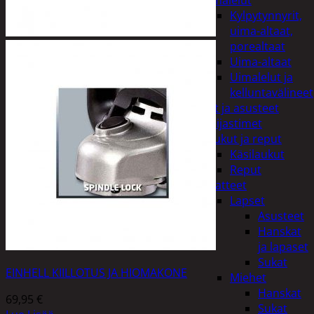
uimalelut
Kylpytynnyrit,
uima-altaat,
porealtaat
Uima-altaat
Uimalelut ja
kelluntavälineet
Vaatteet ja asusteet
Heijastimet
Laukut ja reput
Käsilaukut
Reput
Vaatteet
Lapset
Asusteet
Hanskat
ja lapaset
Sukat
EINHELL KIILLOTUS JA HIOMAKONE
Miehet
Hanskat
69,95
€
Sukat