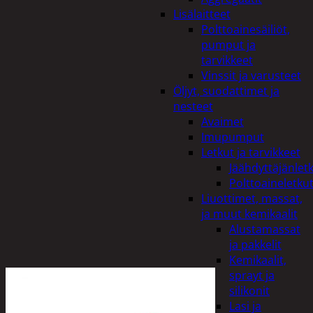
Lisälaitteet
Polttoainesäiliöt,
pumput ja
tarvikkeet
Vinssit ja varusteet
Öljyt, suodattimet ja
nesteet
Avaimet
Imupumput
Letkut ja tarvikkeet
Jäähdyttäjänlet
Polttoaineletku
Liuottimet, massat,
ja muut kemikaalit
Alustamassat
ja pakkelit
Kemikaalit,
sprayt ja
silikonit
Lasi ja