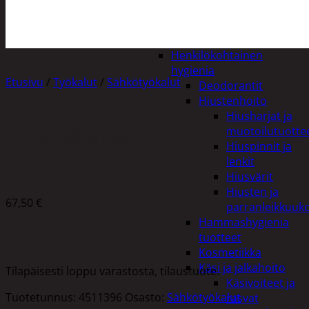
Apuvälineet
Hengityssuojaimet ja
desinfiointi
Henkilökohtainen
hygienia
Etusivu
/
Työkalut
/
Sähkötyökalut
Deodorantit
Hiustenhoito
Hiusharjat ja
muotoilutuotte
EINHELL AKKU 18V/4,0 AH
Hiuspinnit ja
lenkit
Hiusvärit
Hiusten ja
67,50
€
parranleikkuuk
Hammashygienia
tuotteet
Kosmetiikka
Käsi ja jalkahoito
Tilapäisesti loppu varastosta, tilaustuote.
Käsivoiteet ja
Tuotetunnus:
4511396
Osasto:
Sähkötyökalut
rasvat