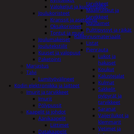
tarvikkeet
Valoketjut ja kuusenvalot
Maaliruiskut ja
Joulukoristeet
tarvikkeet
Kranssit ja asetelmat
Naulaimet
Oksakoristeet
Pulttipyssyt ja räikät
Tontut ja muut
Rakennusmateriaalit
Joulumakeiset
Listat
Joulutekstiilit
Pienrauta
Kuuset ja valopuut
Lukot ja
Paketointi
hakaset
Marjastus
Koukut
Talvi
Kalustejalat
Lumityövälineet
Kulmat
Kodin elektroniikka ja laitteet
Sakkelit,
Imurit ja tarvikkeet
pylpyrät ja
Imurit
tarvikkeet
Pölypussit
Saranat
Kaapelit ja johdot
Vaijerilukot ja
Äänikaapelit
klemmarit
Liittimet
Vetimet ja
Datakaapelit