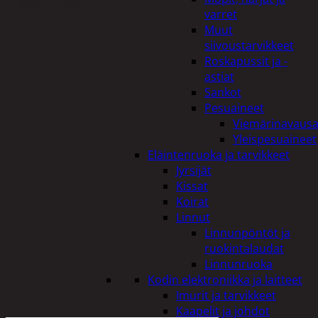
Tutustu myös
varret
Muut
siivoustarvikkeet
Roskapussit ja -
astiat
Sankot
Pesuaineet
Viemärinavausa
Yleispesuaineet
Eläintenruoka ja tarvikkeet
Jyrsijät
Kissat
Koirat
Linnut
Linnunpöntöt ja
ruokintalaudat
Linnunruoka
Kodin elektroniikka ja laitteet
Imurit ja tarvikkeet
Kaapelit ja johdot