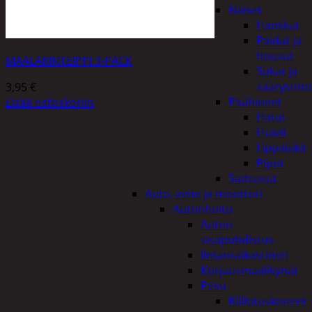
Naiset
Hanskat
Paidat ja
housut
MAALARINTEIPPI 3-PACK
Sukat ja
säärystim
3,95
€
Päähineet
Lisää ostoskoriin
Hatut
Huivit
Lippalakit
Pipot
Sadeasut
Auto, vene ja moottori
Autonhoito
Auton
sisäpuhdistus
Ilmanraikastimet
Korjausmaalikynät
Pesu
Kiillotuskoneet