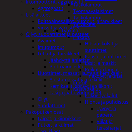
Irtomoottorit, aggregaatit
Taskulamput
Aggregaatit
Työmaavalaisimet
Lisälaitteet
Taskulamput
Polttoainesäiliöt, pumput ja tarvikkeet
Tarvikkeet
Vinssit ja varusteet
Työkalut
Öljyt, suodattimet ja nesteet
Hitsaus
Avaimet
Hitsauskolvit ja
Imupumput
suuttimet
Letkut ja tarvikkeet
Kaasut ja polttimet
Jäähdyttäjänletkut
Lasit ja maskit
Polttoaineletkut
Puikot ja langat
Liuottimet, massat, ja muut kemikaalit
Tinakolvit ja tinat
Alustamassat ja pakkelit
Imurit
Kemikaalit, sprayt ja silikonit
Käsityökalut
Lasi ja jäähdytinnesteet
Erikoistyökalut
Öljyt
Hionta ja puhdistus
Suodattimet
Tyynyt ja
Pakoputken osat
paperit
Laipat ja kiinnikkeet
Viilat ja
Putket ja kulmat
teräsharjat
Tarvikkeet