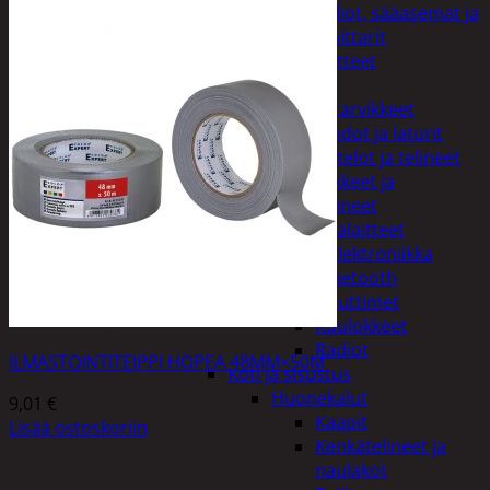
Kelloradiot, sääasemat ja
lämpömittarit
Oheislaitteet
Paristot
Puhelintarvikkeet
Johdot ja laturit
Kotelot ja telineet
Tv-tarvikkeet ja
seinätelineet
Varavirtalaitteet
Viihde-elektroniikka
Bluetooth
kaiuttimet
Kuulokkeet
Radiot
ILMASTOINTITEIPPI HOPEA 48MM×50M
Koti ja sisustus
Huonekalut
9,01
€
Kaapit
Lisää ostoskoriin
Kenkätelineet ja
naulakot