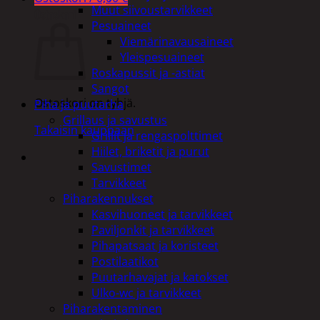
Muut siivoustarvikkeet
Ostoskori
Pesuaineet
Viemärinavausaineet
Yleispesuaineet
Roskapussit ja -astiat
Sangot
Ostoskori on tyhjä.
Piha ja puutarha
Grillaus ja savustus
Takaisin kauppaan
Grillit ja rengaspolttimet
Hiilet, briketit ja purut
Savustimet
Tarvikkeet
Piharakennukset
Kasvihuoneet ja tarvikkeet
Paviljonkit ja tarvikkeet
Pihapatsaat ja koristeet
Postilaatikot
Puutarhavajat ja katokset
Ulko-wc ja tarvikkeet
Piharakentaminen