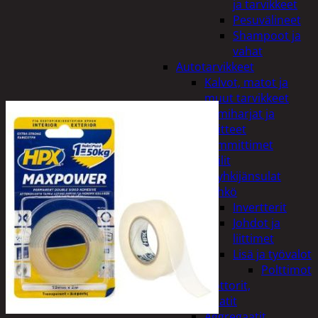
ja tarvikkeet
Pesuvälineet
Shampoot ja
vahat
Autotarvikkeet
Kalvot, matot ja
muut tarvikkeet
Lumiharjat ja
peitteet
Lämmittimet
Peilit
Pyyhkijänsulat
Sähkö
Invertterit
Johdot ja
liittimet
Lisä ja työvalot
Polttimot
Irtomoottorit,
aggregaatit
Aggregaatit