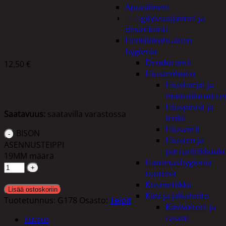
Apuvälineet
BISON ASENNUSTEIPPI 19MM
Hengityssuojaimet ja
desinfiointi
Henkilökohtainen
hygienia
Deodorantit
12,50
€
Hiustenhoito
Hiusharjat ja
muotoilutuotte
Hiuspinnit ja
Saatavuus:
saatavilla varastossa
lenkit
Hiusvärit
BISON
Hiusten ja
ASENNUSTEIPPI
parranleikkuuk
19MM määrä
Hammashygienia
tuotteet
Kosmetiikka
Lisää ostoskoriin
Käsi ja jalkahoito
Tuotetunnus:
G178
Osasto:
Teipit
Käsivoiteet ja
rasvat
Kuvaus