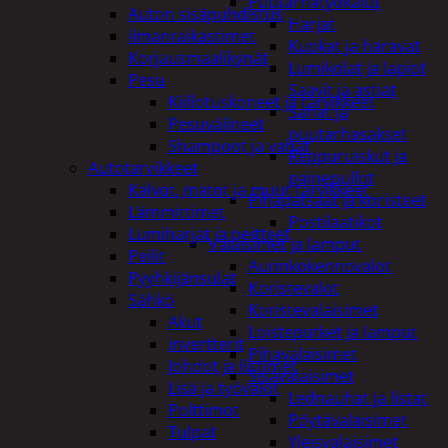
Puutarhatyökalut
Auton sisäpuhdistus
Harjat
ilmanraikastimet
Kuokat ja haravat
Korjausmaalikynät
Lumikolat ja lapiot
Pesu
Saavit ja astiat
Kiillotuskoneet ja tarvikkeet
Sahat ja
Pesuvälineet
puutarhasakset
Shampoot ja vahat
Reppuruiskut ja
Autotarvikkeet
painepullot
Kalvot, matot ja muut tarvikkeet
Pihapatsaat ja koristeet
Lämmittimet
Postilaatikot
Lumiharjat ja peitteet
Valaisimet ja lamput
Peilit
Aurinkokennovalot
Pyyhkijänsulat
Koristevalot
Sähkö
Koristevalaisimet
Akut
Loisteputket ja lamput
invertterit
Pihavalaisimet
Johdot ja liittimet
Sisävalaisimet
Lisä ja työvalot
Lednauhat ja listat
Polttimot
Pöytävalaisimet
Tulpat
Yleisvalaisimet