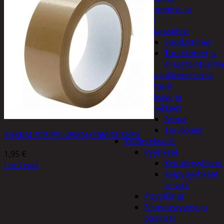
Kodin lämmitys ja
tuuletus
Ilmanvaihto
Suodattimet
Tuulettimet ja
Ilmastointilaitte
Kaasulämmittimet
Patterit
Tulisijat ja
tarvikkeet
Arinat
Tarvikkeet
PAKKAUSTEIPPI 48MM×50M RUSKEA
Kodintekstiilit
Pyyhkeet
1,95
€
Keittiöpyyhkeet
Lue Lisää
Kylpypyyhkeet
ja takit
Pöytäliinat
Sisustustyynyt ja
päälliset