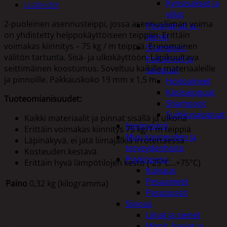
Kynsisakset ja
Lisätiedot
viilat
2-puoleinen asennusteippi, jossa asennusliiman voima
Pesuharjat ja -
on yhdistetty helppokäyttöiseen teippiin. Erittäin
sienet
voimakas kiinnitys – 75 kg / m teippiä. Erinomainen
Shampoot,
välitön tartunta. Sisä- ja ulkokäyttöön. Läpikuultava
hoitaineet ja
seittimäinen koostumus. Soveltuu kaikille materiaaleille
saippuat
ja pinnoille. Pakkauskoko 19 mm x 1,5 m.
Hoitoaineet
Käsisaippuat
Tuoteomianisuudet:
Shampoot
Suihkusaippuat
Kaikki materiaalit ja pinnat sisällä ja ulkona
Hyvinvointi
Erittäin voimakas kiinnitys 75 kg/1 m teippiä
Muu kauneuden ja
Läpinäkyvä, ei jätä liimajälkiä irrotettaessa
terveydenhoito
Kosteuden kestävä
Pyykinpesu
Erittäin hyvä lämpötilojen kesto (-25°C…+75°C)
Kuivaus
Pesuaineet
Paino
0,32 kg (kilogramma)
Pesupussit
Siivous
Liinat ja sienet
Mopit, harjat ja