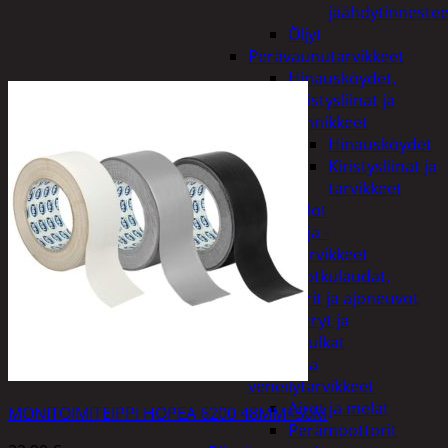
jäähdytinnestee
Öljyt
Perävaunutarvikkeet
Hinausköydet,
kiristysliinat ja
kiinnikkeet
Hinausköydet
Kiristysliinat ja
tarvikkeet
Valot
Rengas ja -
vannetarvikkeet
Sähköpotkulaudat,
skootterit ja ajoneuvot
Tukkikärryt ja
juontopulkat
Veneet ja
veneilytarvikkeet
Airot ja melat
MONITOIMITEIPPI HOPEA 6200 48MM×50M
Perämoottorit