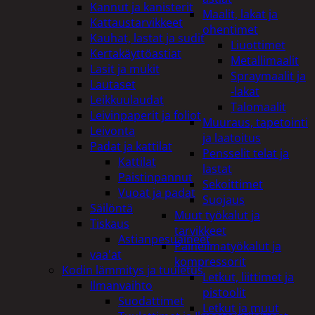
Kannut ja kanisterit
Maalit, lakat ja
Kattaustarvikkeet
ohentimet
Kauhat, lastat ja sudit
Liuottimet
Kertakäyttöastiat
Metallimaalit
Lasit ja mukit
Spraymaalit ja
Lautaset
-lakat
Leikkuulaudat
Talomaalit
Leivinpaperit ja foliot
Muuraus, tapetointi
Leivonta
ja laatoitus
Padat ja kattilat
Pensselit telat ja
Kattilat
lastat
Paistinpannut
Sekoittimet
Vuoat ja padat
Suojaus
Säilöntä
Muut työkalut ja
Tiskaus
tarvikkeet
Astianpesuaineet
Paineilmatyökalut ja
vaa'at
kompressorit
Kodin lämmitys ja tuuletus
Letkut, liittimet ja
Ilmanvaihto
pistoolit
Suodattimet
Letkut ja muut