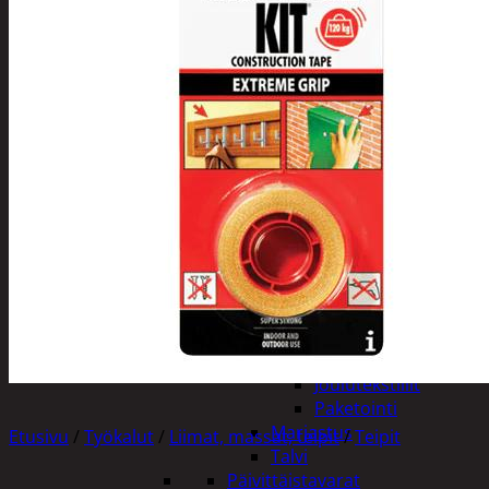
Tuotevalikoima
Poistotuotteet
Kausituotteet
Joulu
Joulu- ja kausivalot
Eläimet ja
tontut
Kyntteliköt
Valoketjut ja
kuusenvalot
Joulukoristeet
Kranssit ja
asetelmat
Tontut ja
muut
Joulutekstiilit
Paketointi
Marjastus
Etusivu
/
Työkalut
/
Liimat, massat, teipit
/
Teipit
Talvi
Päivittäistavarat