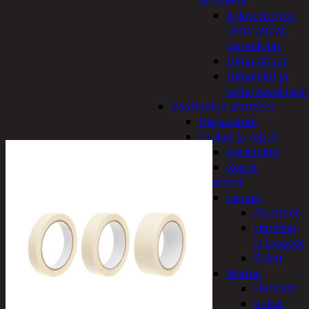
uimalelut
Kylpytynnyrit,
uima-altaat,
porealtaat
Uima-altaat
Uimalelut ja
kelluntavälineet
Vaatteet ja asusteet
Heijastimet
Laukut ja reput
Käsilaukut
Reput
Vaatteet
Lapset
Asusteet
Hanskat
ja lapaset
Sukat
Miehet
Hanskat
Sukat