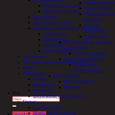
Puukkosahante
Käsivoiteet ja rasvat
Puuporanterät
Kynsisakset ja viilat
Reikäsahanterä
Kosmetiikka
ja istukat
Pesuharjat ja -sienet
Teräs ja
Shampoot, hoitaineet ja saippuat
kuppiharjat
Hoitoaineet
Upotusterät
Käsisaippuat
Telineet, tikkaat, työtasot
Shampoot
ja tarvikkeet
Suihkusaippuat
Vaunut ja pöydät
Hyvinvointi
Työasut ja suojaimet
Muu kauneuden ja terveydenhoito
Suojalasit ja
Paperit
kuulosuojaimet
Pyykinpesu
Elintarvikkeet
Kuivaus
Keksit ja piparit
Pesuaineet
Mausteet
Pesupussit
Etsi:
Silitysraudat ja silityslaudat
Siivous
Liinat ja sienet
Mopit, harjat ja varret
Ostoskori /
0,00
€