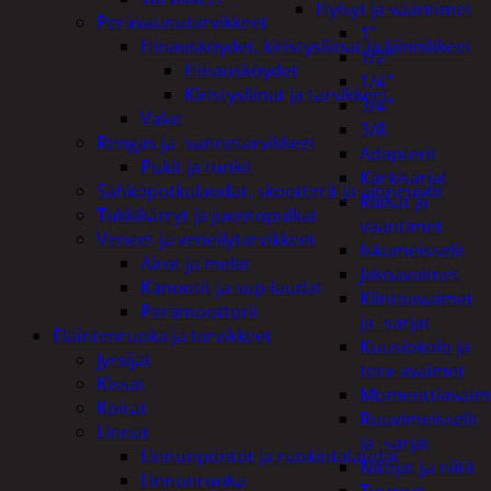
Hylsyt ja vääntimet
Perävaunutarvikkeet
1"
Hinausköydet, kiristysliinat ja kiinnikkeet
1/2"
Hinausköydet
1/4"
Kiristysliinat ja tarvikkeet
3/4"
Valot
3/8
Rengas ja -vannetarvikkeet
Adapterit
Pukit ja tunkit
Kärkisarjat
Sähköpotkulaudat, skootterit ja ajoneuvot
Räikät ja
Tukkikärryt ja juontopulkat
vääntimet
Veneet ja veneilytarvikkeet
Iskumeisselit
Airot ja melat
Jakoavaimet
Kanootit ja sup-laudat
Kiintoavaimet
Perämoottorit
ja -sarjat
Eläintenruoka ja tarvikkeet
Kuusiokolo ja
Jyrsijät
torx-avaimet
Kissat
Momenttiavaim
Koirat
Ruuvimeisselit
Linnut
ja -sarjat
Linnunpöntöt ja ruokintalaudat
Nitojat ja niitit
Linnunruoka