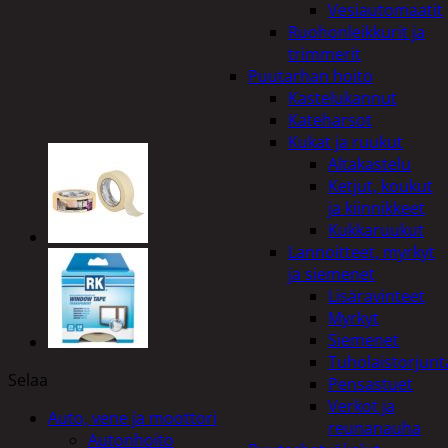
Vesiautomaatit
Ruohonleikkurit ja
trimmerit
Puutarhan hoito
Kastelukannut
Kateharsot
Kukat ja ruukut
Altakastelu
Ketjut, koukut
ja kiinnikkeet
Kukkaruukut
Lannoitteet, myrkyt
ja siemenet
Lisäravinteet
Myrkyt
Siemenet
Tuholaistorjunt
Selaa
Pensastuet
Verkot ja
Auto, vene ja moottori
reunanauha
Autonhoito