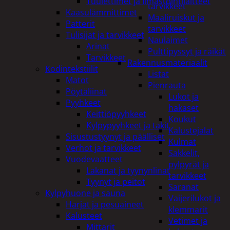
Tuulettimet ja Ilmastointilaitteet
tarvikkeet
Kaasulämmittimet
Maaliruiskut ja
Patterit
tarvikkeet
Tulisijat ja tarvikkeet
Naulaimet
Arinat
Pulttipyssyt ja räikät
Tarvikkeet
Rakennusmateriaalit
Kodintekstiilit
Listat
Matot
Pienrauta
Pöytäliinat
Lukot ja
Pyyhkeet
hakaset
Keittiöpyyhkeet
Koukut
Kylpypyyhkeet ja takit
Kalustejalat
Sisustustyynyt ja päälliset
Kulmat
Verhot ja tarvikkeet
Sakkelit,
Vuodevaatteet
pylpyrät ja
Lakanat ja tyynynlinat
tarvikkeet
Tyynyt ja peitot
Saranat
Kylpyhuone ja sauna
Vaijerilukot ja
Harjat ja pesuaineet
klemmarit
Kalusteet
Vetimet ja
Mittarit