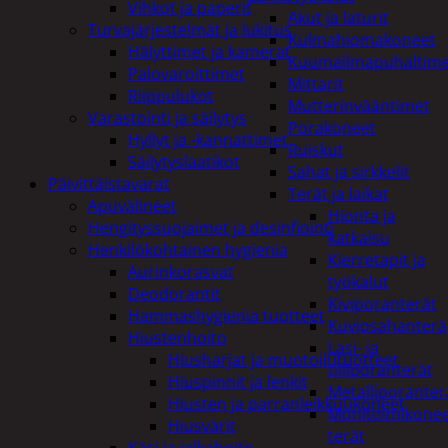
Vihkot ja paperit
Akut ja laturit
Turvajärjestelmät ja lukitus
Kulmahiomakoneet
Hälyttimet ja kamerat
Kuumailmapuhaltim
Palovaroittimet
Mittarit
Riippulukot
Mutterinvääntimet
Varastointi ja säilytys
Porakoneet
Hyllyt ja -kannattimet
Ruiskut
Säilytyslaatikot
Sahat ja sirkkelit
Päivittäistavarat
Terät ja laikat
Apuvälineet
Hionta ja
Hengityssuojaimet ja desinfiointi
katkaisu
Henkilökohtainen hygienia
Kierretapit ja
Aurinkorasvat
työkalut
Deodorantit
Kiviporanterät
Hammashygienia tuotteet
Kuviosahanterä
Hiustenhoito
Lasi- ja
Hiusharjat ja muotoilutuotteet
tiiliporanterät
Hiuspinnit ja lenkit
Metalliporanter
Hiusten ja parranleikkuukoneet
Monitoimikone
Hiusvärit
terät
Käsi ja jalkahoito