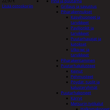
22,90
€
Piha ja puutarha
Lisää ostoskoriin
Grillaus ja savustus
Piharakennukset
Kasvihuoneet ja
tarvikkeet
Paviljonkit ja
tarvikkeet
Puutarhavajat ja
katokset
Ulko-wc ja
tarvikkeet
Piharakentaminen
Puutarhakalusteet
Keinut
Pehmusteet
Pöydät, tuolit ja
kalusteryhmät
Puutarhakoneet
Kärryt
Metsurin työkalut
Halkomakoneet