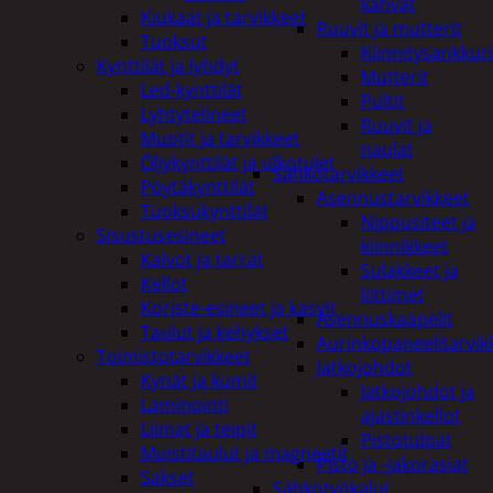
kahvat
Kiukaat ja tarvikkeet
Ruuvit ja mutterit
Tuoksut
Kiinnitysankkuri
Kynttilät ja lyhdyt
Mutterit
Led-kynttilät
Pultit
Lyhtytelineet
Ruuvit ja
Muotit ja tarvikkeet
naulat
Öljykynttilät ja ulkotulet
Sähkötarvikkeet
Pöytäkynttilät
Asennustarvikkeet
Tuoksukynttilät
Nippusiteet ja
Sisustusesineet
kiinnikkeet
Kalvot ja tarrat
Sulakkeet ja
Kellot
liittimet
Koriste-esineet ja kasvit
Asennuskaapelit
Taulut ja kehykset
Aurinkopaneelitarvik
Toimistotarvikkeet
Jatkojohdot
Kynät ja kumit
Jatkojohdot ja
Laminointi
ajastinkellot
Liimat ja teipit
Pistotulpat
Muistitaulut ja magneetit
Pisto ja -jakorasiat
Sakset
Sähkötyökalut