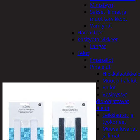
Miniatyyri
Sakset, liimat ja
muut tarvikkeet
Värikynät
Harrasteet
Käsityötarvikkeet
Langat
Lelut
Ilmapallot
Pihalelut
Hiekkalaatikkole
Muut pihalelut
Pallot
Vesipyssyt
Radio-ohjattavat
Sisälelut
Leikkiautot ja
työkoneet
Muovailuvahat
ja limat