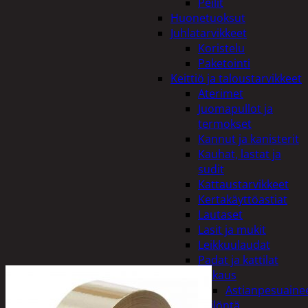
Peilit
Huonetuoksut
Juhlatarvikkeet
Koristelu
Paketointi
Keittiö ja taloustarvikkeet
Aterimet
Juomapullot ja
termokset
Kannut ja kanisterit
Kauhat, lastat ja
sudit
Kattaustarvikkeet
Kertakäyttöastiat
Lautaset
Lasit ja mukit
Leikkuulaudat
Padat ja kattilat
Tiskaus
Astianpesuaine
Säilöntä