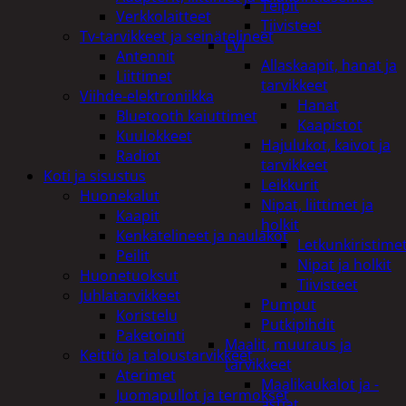
Teipit
Verkkolaitteet
Tiivisteet
Tv-tarvikkeet ja seinätelineet
LVI
Antennit
Allaskaapit, hanat ja
Liittimet
tarvikkeet
Viihde-elektroniikka
Hanat
Bluetooth kaiuttimet
Kaapistot
Kuulokkeet
Hajulukot, kaivot ja
Radiot
tarvikkeet
Koti ja sisustus
Leikkurit
Huonekalut
Nipat, liittimet ja
Kaapit
holkit
Kenkätelineet ja naulakot
Letkunkiristime
Peilit
Nipat ja holkit
Huonetuoksut
Tiivisteet
Juhlatarvikkeet
Pumput
Koristelu
Putkipihdit
Paketointi
Maalit, muuraus ja
Keittiö ja taloustarvikkeet
tarvikkeet
Aterimet
Maalikaukalot ja -
Juomapullot ja termokset
astiat