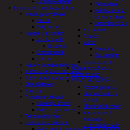
Lumityövälineet
Peltisakset
Kodin elektroniikka ja laitteet
Pulttisakset ja
Imurit ja tarvikkeet
voimaleikkurit
Imurit
vetoniittipihdit
Pölypussit
Puristimet
Kaapelit ja johdot
Puukot
Äänikaapelit
Sahat
Liittimet
Puusahat
Datakaapelit
Rautasahat
Liittimet
Työkalusarjat
Kahvin ja vedenkeittimet
Korjaamotyökalut
Keittolevyt ja paistoraudat
Lämmittimet
Kelloradiot, sääasemat ja lämpömittarit
Liimat, massat, teipit
Oheislaitteet
Köydet ja narut
Paristot
Liimapistoolit ja
Puhelintarvikkeet
puikot
Johdot ja laturit
Liimat ja lukitteet
Kotelot ja telineet
Rasvaprässit,
Tehosekoittimet
massa ja
Tietokonetarvikkeet
uretaanipistoolit
Adapterit, liittimet ja telakointiasemat