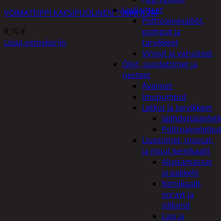
Lisälaitteet
VOIMATEIPPI KAKSIPUOLINEN 19MM X 2M
Polttoainesäiliöt,
8,70
€
pumput ja
Lisää ostoskoriin
tarvikkeet
Vinssit ja varusteet
Öljyt, suodattimet ja
nesteet
Avaimet
Imupumput
Letkut ja tarvikkeet
Jäähdyttäjänlet
Polttoaineletku
Liuottimet, massat,
ja muut kemikaalit
Alustamassat
ja pakkelit
Kemikaalit,
sprayt ja
silikonit
Lasi ja