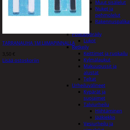
Muut sisälelut
Nuket ja
pehmolelut
Rakennuspalika
Pelit
Polkupyöräily
Lukot
TARRANAUHA 1M LIIMAPINNALLA
Retkeily
Keittimet ja ruokailu
3,50
€
Kylmälaukut
Lisää ostoskoriin
Makuupussit ja
alustat
Teltat
Urheiluvälineet
Kypärät ja
suojaimet
Talviurheilu
Hiihtäminen
Jääkiekko
Vesiurheilu ja