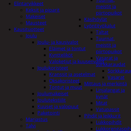
Tuurnat,
Elintarvikkeet
meistit ja
Keksit ja piparit
piirtopuikot
Makeiset
Käsihöylät
Mausteet
Lyöntityökalut
Kausituotteet
Taltat
Joulu
Tuurnat,
Joulu- ja kausivalot
meistit ja
Eläimet ja tontut
piirtopuikot
Kyntteliköt
Vasarat ja
Valoketjut ja kuusenvalot
sorkkaraudat
Joulukoristeet
Sorkkarau
Kranssit ja asetelmat
Vasarat
Oksakoristeet
Mittaus ja merkintä
Tontut ja muut
Linjalangat ja
Joulumakeiset
kynät
Joulutekstiilit
Mitat
Kuuset ja valopuut
Vatupassit
Paketointi
Pihdit ja leikkurit
Marjastus
Lukkopihdit
Talvi
Lukkorengaspih