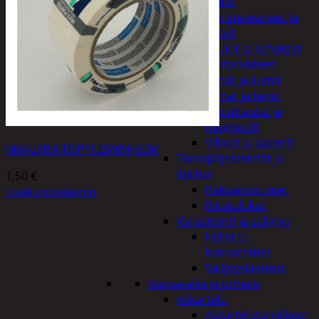
Kellot
Koriste-esineet ja
kasvit
Taulut ja kehykset
Toimistotarvikkeet
Kynät ja kumit
Liimat ja teipit
Muistitaulut ja
magneetit
Vihkot ja paperit
MAALARINTEIPPI 25MM×50M
Turvajärjestelmät ja
lukitus
1,50
€
Palovaroittimet
Lisää ostoskoriin
Riippulukot
Varastointi ja säilytys
Hyllyt ja -
kannattimet
Säilytyslaatikot
Vapaa-aika ja urheilu
Askartelu
Askartelutarvikkeet