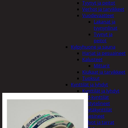
Tyynyt ja peitot
Verhot ja tarvikkeet
Vuodevaatteet
Lakanat ja
tyynynlinat
Tyynyt ja
peitot
Kylpyhuone ja sauna
Harjat ja pesuaineet
Kalusteet
Mittarit
Kiukaat ja tarvikkeet
Tuoksut
Kynttilät ja lyhdyt
Kynttilät ja lyhdyt
Led-kynttilät
Lyhtytelineet
Pöytäkynttilät
Sisustusesineet
Kalvot ja tarrat